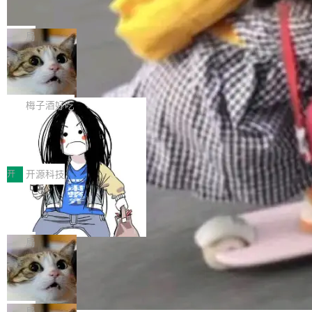
并实...
束，一个实验室的开始
级应用，企业在规模化落地过程中，对安全性、
AI算力网关（AI创新平台）成功入选！ 随着各行
Google 员工编号 20。MapReduce 作者之一。
可控性和代码质量提出了更高要求。 首先是数据
各业的Agent走向规模化建设，算力构成形态逐
Bigtable 作者之一。TensorFlow 的作者之一。
局
安全与合规要求。对于大多数普通研发场景，公
渐丰富，用户关注的重点也在发生变化：不只是
Gemini 的架构师。Google 首席科学家。 Jeff D
有云模型能够满足快速试用和效率提升的需求。
让AI用起来，还要进一步看清混合算力时代下，
🔥 SolonCode v2026.8.4 发布：界面
ean 在 Google 工作了 27 年后，宣布离职。 他
但对于金融、能源、医疗等对数据安全要求较...
字体可调、22 种语言、记忆搜索增强
Token花在哪里、算力是否被充分利用，以及持
不是一个人走。一同离开的还有 Sanjay Ghema
打开终端就能上岗的全中文编码智能体，这一轮
续增长的AI成本该如何优化。 深信服AI算力网关
wat（Google 员工编号 23，Jeff Dean 二十多
把「看得清、用母语、记得住」三件事一次补
梅子酒好吃
正是围绕这些实际问题，从Token治理和成本治
年的编程搭档，MapReduce 和 Bigtable 的共同
齐。 SolonCode 是什么 SolonCode 是杭州无
理两个方面，让用户的每一份算力都看得清、管
作者）、Quoc Le（Google 大脑核心成员，Se
让“代码语义理解”深度释放AI Coding
耳科技研发的企业级终端编码智能体——一位全
得住、用得稳、省得下、更安全！ 一、从现在开
价值潜能：华为云码道（CodeArts）
q2Seq 和 DocAI 的共同发明人）以及 Oriol Vin
中文驱动的数字员工，自主理解需求、规划步
一、代码仓深度理解技术的作用与价值 在软件工
始，Token使用一目...
代码仓技术解析
yals（Gemini 联合负责人，AlphaSta...
骤、编写代码。不挑模型、不挑平台，curl 一行
程实践中，代码仓是企业核心知识资产的主要载
开
开源科技
装完即用。 开源地址：Gitee · GitCode · GitHu
体。企业级代码仓库通常包含数十万乃至数百万
一条“删库”命令跑 17 小时，算法工程
b 安装 支持 Java 8+（8~26）、macOS / Linu
个文件，其规模远超单次模型调用可承载的上下
师删光 89TB 数据只为干私活
x / Windows / Harmony PC。 # macOS / Linu
文窗口。随着项目规模的持续扩张与代码历史的
最高人民检察院8月4日公布了一起案件：北京一
x / Harmony PC curl -fsSL https://solon.noea
不断累积，代码仓中的模块关系、接口契约、业
名90后算法工程师王某，为了给自己接的私活腾
局
r.org/solon...
务逻辑等关键信息往往分散于数十乃至数百个文
服务器空间，删光了公司AI游戏部门的全部核心
Cloudflare 分享推理优化实践：KV ca
件之中，形成高度复杂的知识关联网络。传统的
数据。 王某2024年1月入职东城区某科技公司AI
che 量化 + 权重压缩，吞吐量提升 4
代码检索手段（如关键词匹配、目录遍历）仅能
短剧部门，有互联网大厂背景。在公司内部架构
Kimi 和 GLM 是当前最强的大模型系列之一，但
1%，成本降 30%
在语法层面完成文本定位，难以触及代码的语义
调整期间，部门三次通知全员将数据从A集群迁
它们有一个共同的问题：太吃显存了。月之暗面
局