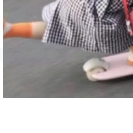
由软件情怀，而是一个跟 AI agent 直接相关的
技术判断。 两行 prompt 就能个性化任何软件 C
rawshaw 给出了两个 prompt。 第一个： "下载
某个软件的源码，在本地构建。修改 agent ...
©OSCHINA(OSChina.NET)
京ICP备2025119063号