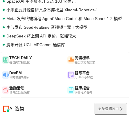
SpaceXAI 单季资本开支达 183 亿美元
小米正式开源自研具身基座模型 Xiaomi-Robotics-1
Meta 发布终端编程 Agent“Muse Code” 和 Muse Spark 1.2 模型
字节发布 SeedRealtime 音视频全双工大模型
DeepSeek 将上调 API 定价，涨幅较大
腾讯开源 UCL-MPComm 通信库
TECH DAILY
阅读榜单
每日内容报纸化
每周热文看这里
DevFM
智写平台
当天资讯听着看
AI 创作更轻松
激励活动
智库报告
参与活动赢源石
行业技术报告
AI 造物
更多造物项目