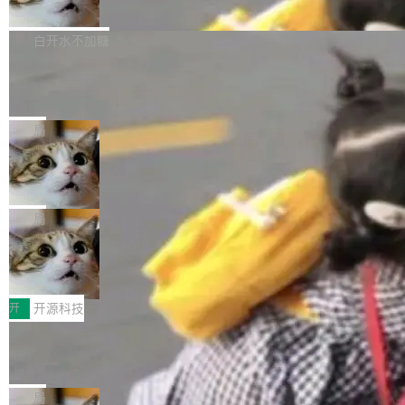
联 加...
经过人工复核，准确度令人满意。这一方法也为
他宣布了一个新消息：从 2026 年 8 月 1 日起，
Firefox 153.0.3 现已发布，具体更新内容如
社区爱好者提供了高效跟踪新版本的思路。
他可以全职维护 libexpat 了，最长 6 个月。发
下： New Smart Window 包含多项增强功能：
白开水不加糖
工资的是慕尼黑市政府。 libexpat 是一个 C99
<ul> <li>现在建议列表会显示更多结果，方便用
编写的流式 XML 解析器，MIT 许可证。和 libx
Cloudflare Computer 开源：你的 Age
户查找历史记录和切换到已打开的标签页。（<a
nt 需要一台电脑，而不是一个容器
ml2 一样，它是世界上使用最广泛的 XML 解析
href="https://bugzilla.mozilla.org/show_bug.c
Cloudflare 开源了名为 @cloudflare/computer
库之一。你的操作系统、浏览器、无数的基础设
gi?id=2019042">Bug&nbsp;2019042</a>）</l
的 npm 包。项目的核心论点是：容器不适合 Ag
局
施软件，很可能都在用它。而过去十年，维护它
i> <li>现在，助手可以直接使用 Exa 的网络搜索
ent 计算。真正适合的，是 Isolate。 Cloudflare
的人一直在用业余...
OpenAI 公开邮件和聊天记录回应苹果
结果回答问题，而无需将问题转交给搜索引擎。
工程师在这件事上没什么可谦虚的——他们用 W
诉讼，称“Apple is getting this wron
（<a href="https://bugzilla.mozilla.org/show_
orkers 跑了十年 Isolate。用 CEO Matthew Pri
上个月，苹果一纸诉状把 OpenAI 告上法庭，指
g”
bug.cgi?id=204...
nce 的话说：「我们一生都在用 Isolate 运行代
控其挖角苹果前员工并窃取商业秘密。苹果的诉
局
码，而 AI Agent 不需要容器，它们需要的是 Iso
状把 OpenAI 描述成一个系统性地从前东家挖
HUAWEI MatePad Edge上架WorkBu
late。」 容器为什么不合适 容器的问题在于启动
人、套取机密信息的对手。 OpenAI 没发律师
ddy鸿蒙PC版，说话就能干活的AI办公
和销毁都太重了。一个 Agent 要执行的任务可能
函，也没选择庭外沉默。它在官网贴了一篇博
全能AI工作台WorkBuddy鸿蒙PC版上架HUAWE
搭子
只需要几毫秒的 CPU 时间，但容器从冷启动到
文，标题只有六个字：Apple is getting this wro
I MatePad Edge应用市场，直接下载即可使
开
开源科技
就绪要花数秒。如果未来有十...
ng。 然后，它把邮件往来和 iMessage 聊天记
用，与鸿蒙电脑上的体验一致。值得一提的是，
录全贴了出来。 他发错人了 苹果外部律师 Gabr
FFmpeg 9.0 发布：代号“Lei”，以此纪
这是目前市面上唯一支持平板接入WorkBuddy P
念中国开发者雷霄骅
iel Gross 来自 Weil 律所，2 月 23 日下午 5:53
C版的产品，搭载“人机双写”重磅功能——你写
全球知名开源多媒体框架 FFmpeg 今天正式发
给 OpenAI 总法律顾问 Che Chang 发了封邮
你的，AI写AI的，同屏协作互不干扰。一句话让
布了 9.0 版本。这个版本除了带来新一代音视频
局