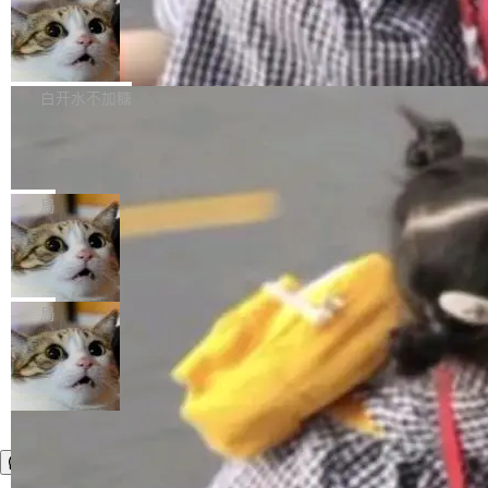
件，附了一封长信，要求 OpenAI 配合调查前苹
AI帮你干活，现在开启全新体验！ 温馨提示：
处理能力和硬件加速支持之外，还有一个特殊之
果员工带走机密信...
体验WorkBuddy鸿蒙PC版前，请将 HUAWEI M
亚马逊成本失控：AI 写代码烧掉 1215
处：FFmpeg 9.0 的代号是“Lei”。 这个名字，
万元，超预算 860%
atePad Edge 升级至 HarmonyOS 6.1.0.135S
来自中国开发者雷霄骅（Lei Xiaohua）。 对于
外媒近日曝光了亚马逊的多份内部报告显示，AI
P9 patch03及以上版本。 *升级路径：设置 > 搜
很多中国音视频开发者而言，这个名字并不陌
导致公司在多个项目上超支。《金融时报》报道
白开水不加糖
索“软件更新” > 检查更新，即可搜索新版本，下
生。十年前，他通过大量中文技术文章、源码分
称，仅一个项目的成本超支就高达 180 万美元
载安装完成升级即可。 没有...
析和开源示例，让一代开发者第一次真正理解 F
Hugging Face CEO 发声：中国正在开
（约合人民币 1215 万元）。 具体来说，一名工
源模型上碾压我们
Fmpeg，也成为很多人进入音视频开发领域的
程师借助 Anthropic 旗下 Claude Sonnet 模型
"他们正在开源模型上碾压我们。" Hugging Fac
“启蒙老师”。 而今年，恰好是雷霄骅离世十周
编写程序，目标是完成电商平台作者信息与商品
e CEO Clément Delangue 在 CNBC 的采访里
局
年。FFmpeg 社区最终选择用一个大版本的名
列表的数据匹配 —— 一项常规的数据处理任
没有拐弯抹角。他说中国正在赢得 AI 竞赛，而
字，留下了这份纪念。 雷霄骅曾是中国传媒大学
务，最终却产生了 180 万美元的账单，实际支出
当 AI agent 把源码变成了最好的扩展系
且按目前的速度，中国 AI 工具预计在今年底或
数字电视技术方向的博士生，长期从事视频、音
统，开发者工具必须开源
超出原定预算 860%。 更令人意外的是，该项目
2027 年就能追上美国前沿实验室的水平。 Dela
五年前，David Crawshaw 问过很多软件工程师
频技...
最终并未成功落地，而高额算力消耗持续运行长
ngue 把原因归结为一件事：开放协作。中国的
一个问题：你写过什么给自己用的程序？答案几
局
达 5 个月，公司直到财务对账时才察觉异常。这
AI 开发者在一个共享和协作的生态里加速迭代，
乎都是没有。工程师们整天用别人写的程序写程
意味着一个无人看管的 AI 程序，在近半年时间
而美国模型厂商在"闭门造车"。他的原话是 "buil
序给别人用。偶尔有人自己写个博客系统、智能
里日夜不停地"烧钱"。 复盘显示，...
ding in silos"——各自为战，互不通气。 这个判
家居控制、家庭实验室，都算稀奇事。 Crawsh
断从他嘴里说出来分量不同。Hugging Face 是
aw 是 Shelley 的作者，一个开源 AI coding age
全球最大的开源 AI 平台，上面跑着上百万个模
nt。他最近在博客上写了一篇文章，核心论点很
型。谁在开源赛道上领先，...
简单：开发者工具必须开源。 理由不是传统的自