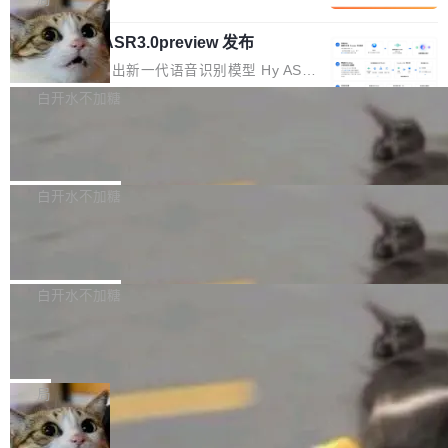
内涵与结构关联，导致开发者使用代码智能体在
移到B集群，王某都回复了"收到"。 他没有迁移
的 Kimi K 系列和智谱的 GLM 都是长上下文、M
理解大规模代码仓时面临显著"代码仓理解"瓶
数据。2024年9月3日下午4点，他使用此前登录
腾讯混元 Hy ASR3.0preview 发布
oE 架构的大模型，好用到让人上瘾，但 GPU 显
颈。 代码仓深度理解服务（以下简称" CodeBas
的账号密码进入A集群，输入了一条被程序员圈
存永远不够用。 Cloudflare 的 Workers AI 团队
腾讯混元正式推出新一代语音识别模型 Hy ASR
e深度理解服务"）是华为云码道（CodeA...
称为"删库跑路"的命令——最高管理员权限、无
一直在跑这些模型的推理。他们在官方博客上发
3.0preview。基于最新一代大语言模型 Hy3 的
白开水不加糖
需确认、强制递归删除。17个小时后，运维人员
了一篇技术文章，详细拆解了三种让大模型在 G
语言理解能力，以及融合了高精度语音识别与深
发现异常并中止进程时，89TB数据已经没了。
PU 上跑得更省、更快的技术手段——KV cache
Pale Moon 34.3.2 发布，苍月浏览器
度语义理解能力，实现了语音识别能力的全面升
删掉的是AI游戏部门的全部开发文件，包括公司
量化、模型权重压缩、以及共享 KV cache 的完
级。 根据介绍，Hy ASR3.0preview 目标在于：
Pale Moon 34.3.2 现已发布，这是一个安全更
自研的多个文生3D和...
整性保护。效果是：吞吐量提升 41%，每 token
让语音识别不再只是听清，而是真正听懂。通过
新和少量网页兼容性修复版本。 Changes/fixe
白开水不加糖
成本降低 30%，精度不变。 FP8 省的不仅是显
先理解你的语境和意图，再把准确的文字直接给
s： 实现了URL.Parse()便捷功能 对浏览器内部
存 KV cache 是推理时最吃显...
到你。从“逐字转写、单点优化”演进为“理解语
PostgreSQL 18/19 新特性深度解读
函数添加了多项边界检查，以避免潜在的越界访
境、兼容场景、一键直出”。 Hy ASR 3.0 previe
问、下溢和溢出。（DiD） 修复了加载和解析内
演讲者分享了一个有趣的实践：面对 PG 18 已
w 不要求标准普通话，方言识别覆盖粤语、吴语
容提供的字体时出现的几个问题 为避免音频加
发布的 Release Notes，他利用 AI 工具（如 Co
白开水不加糖
等 10 大方言片区和 20 余个二级小片区。在开
载、处理和播放过程中可能出现的一系列错误，
pilot）对数千条 commit 日志进行自动分析，先
源评测集中，Hy ASR 3.0 preview 在多语种的
对音频采样频率设定了下限 采样率低于 8kHz
慕尼黑市政府为全职开源项目维护者提
让模型总结出三十余条潜在特性，再逐条要求生
WER（...
供资助
（通常被认为是 "telephone"/"walkie-talkie" 音
成详细解释和代码校验，最终筛选出对用户体感
"在过去大约 10 年的大部分时间里，libexpat 的
质的最低采样率）的音频格式将被拒绝 修复了 C
最强的若干项。对于尚未正式发版的 PG 19，则
维护工作一直与我的日常工作、家务、社交生活
局
SS 圆角虚线样式中可能存在的问题 如果表单中
通过拉取过去一年内（从 PG 18 Beta1 时间点
和休闲娱乐竞争时间。" 这是 libexpat 维护者 S
的图像元素不在同一个子树中，则它们将不再关
至今）的所有 commit，同样交由 AI 分析提炼。
Firefox 153.0.3 发布
ebastian Pipping 写在博客里的话。8 月 4 日，