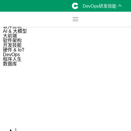
DevOps研发效能
综合
开源资讯
软件资讯
AI & 大模型
大前端
软件架构
开发技能
硬件 & IoT
DevOps
程序人生
数据库
1