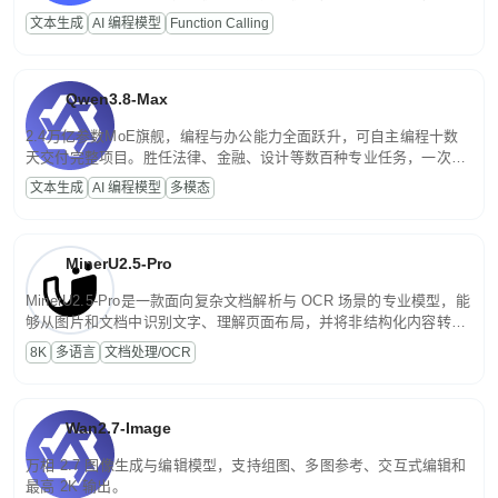
高并发、轻量化任务，适合日常对话、内容创作、基础 RAG、批量
文本生成
AI 编程模型
Function Calling
文案处理等普惠刚需场景。
Qwen3.8-Max
2.4万亿参数MoE旗舰，编程与办公能力全面跃升，可自主编程十数
天交付完整项目。胜任法律、金融、设计等数百种专业任务，一次对
话端到端交付生产级成果。原生视觉理解贯穿规划、执行与验证全流
文本生成
AI 编程模型
多模态
程，支持超长文档与长视频的深度语义解析。长程任务中自主规划与
闭环迭代，持续进化。
MinerU2.5-Pro
MinerU2.5-Pro是一款面向复杂文档解析与 OCR 场景的专业模型，能
够从图片和文档中识别文字、理解页面布局，并将非结构化内容转换
为便于存储、检索和二次处理的结构化结果。
8K
多语言
文档处理/OCR
Wan2.7-Image
万相 2.7 图像生成与编辑模型，支持组图、多图参考、交互式编辑和
最高 2K 输出。