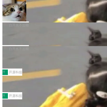
微软同期总资本开支的四成。 与亚马逊、Alpha
一个在终端里运行的编程 agent；Muse Spark
局
aDB 捕获 commit 之间的每一次操作，...
bet、微软以及 Meta 等传统科技巨头相比，Spa
1.2，驱动这个 agent 的新模型。一句话概括：
美团开源 LoHoSearch，用知识图谱校
ceXAI的资金消耗速度尤为引人瞩目。然而，支
你可以用 curl -fsSL https://dev.meta.ai/install.
准 AI 能力认知
撑庞大支出的资金来源却呈现出截然不同的面
sh | bash 安装一个能在大项目里自动规划、写
机器出题的前提，是让机器拥有全局视野。整个
貌。数据显示，微软和 Meta 主要依托充沛的经
代码、验证结果的 AI 终端工具。 据介绍，Muse
构建流程可以分为四个环节：建图 → 控制难度
白开水不加糖
营现金流来覆盖资本开支，其资本支出覆盖率分
Code 是 Meta 的编程 agent 产品。它和市场上
→ 质量把关 → 数据概览。
别达到155% 和106%;而SpaceXAI的经营现金
已有的终端编程 agent 在设计理念上有几个明显
腾讯开源 UCL-MPComm 通信库
流仅能覆盖资本开支的12...
的差异点。 异步后台 agent：Muse Code 有一
腾讯网平团队宣布开源了 UCL-MPComm 通信
个主 agent 循环，外加一组后台 agent。这些后
库，并将作为transport接入Mooncake TENT。
白开水不加糖
台 agent...
该通信库针对AI Memory池化场景的数据传输需
CoStrict入选工信部2025人工智能应用
求进行了深度优化，能够实现数据中心内大规模
典型案例
计算节点间多种内存类型的高性能通信。 UCL-
近日，工信部科技司公示《2025人工智能应用典
MPComm将作为一种传输引擎接入Mooncake T
型案例入选名单》，深信服“面向企业研发场景的
开
开源科技
ENT，实现零拷贝传输性能提升30%、非零拷贝
开源 AI 编程平台 CoStrict 应用”凭借卓越的技术
传输性能最高提升5倍。UCL-MPComm底层基
深信服AI算力网关入选工信部人工智能
创新与落地成效成功入选。 全链路私有化部署，
应用典型案例！
于自研UCL-Engine通信引擎，后续腾讯网平将
助力企业AI研发安全落地 当前，越来越多企业已
前不久，工业和信息化部正式发布《2025年人工
持续开源更多基于UCL-Engine的高性能通信组
经开始引入 AI Coding 工具，通过调用公有云模
智能应用典型案例名单》，集中展示人工智能在
开
开源科技
件。 腾讯网平团队在UCL-MPComm中实现了一
型或企业内部部署模型提升研发效率。但随着 AI
各领域的应用成果，覆盖技术底座、行业赋能、
个独立于业务线程的全局通信引擎（Engine），
Coding 从个人辅助工具逐步走向团队级、组织
Jeff Dean 离开 Google：一个时代的结
产品应用、支撑保障、专题等五大方向。深信服