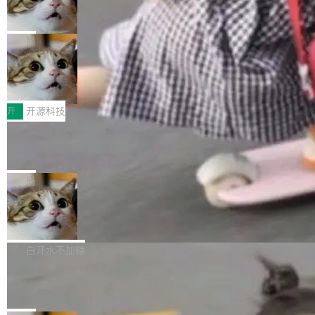
ean 表示是否可切换，nullable 的默认模式、浅
Deno 团队开源 Celld，可自托管的分
做，没什么新鲜的。 但 Kenton Varda 在 Twitte
向生产，二是如何让测试团队跟得上AI应用...
布式 Durable Objects
色方案、深色方案——会产生大量无意义的组
r 上把事情说清楚了： 今天我们发布了 Cloudfla
Ryan Dahl 领导的 Deno 团队推出了最新开源项
合。方案缺了、配置冲突了、全 null 了。要知道
re OS，一个带连接器的聊天机器人，跟其他所
目 Celld，一个能在自己机器上运行 Cloudflare
局
哪些组合有效，作者说，你得靠"文档、校验、或
有科技公司做的一样。只不过，实际上它不一
Workers 和 Durable Objects 的守护进程。 设
者部落知识"。 换个写法。Rust 的 enum，两个
样。这是 Sandstorm.io 的重制版，我十年前的
鲁大师7月新机性能/流畅/AI榜：vivo夺
计思路很直接：每个对象是一个独立的 SQLite
变体：Switchable...
性能、流畅双第一，三星Galaxy Z系列
那个创业公司。不同的是，这次它构建在 Cloudf
数据库，按名称寻址，复制到你自己的 S3 兼容
2026年7月的手机市场，由于存储等硬件成本暴
新折叠缺席
lare Workers 上——我花了九年时间搭建的平台
存储库里。节点之间只通过这个存储库协调——
增，手机厂商的日子也不好过啊，新机速度明显
开
开源科技
——并且深度集成了 AI。这基本上是我十年秘密
没有控制平面，没有共识协议。每个对象自带一
放缓，因此硝烟味淡了许多。新机参数规格除开
计划的顶峰。 十年前，Ken...
个小型数据库，应用天然按分片构建，单个数据
Zed 推出 DeltaDB，一个记录 commit
高价的三星折叠（三星Galaxy Z Fold8 Ultra / Z
之间所有操作的版本控制系统
库的竞争和爆炸半径问题在设计层面就被消除
Fold8 / Z Flip8）外，其余要么是中低端机器，
Zed 编辑器团队发布了新项目——DeltaDB，一
了。 闲置的 cell 会休眠到几乎不占资源。当 cel
例如iQOO Z11i、REDMI Note 17、REDMI No
个在 git commit 之间记录每一次编辑操作的版
局
l 迁移或唤醒时，新宿主从 S3 恢复 SQLite 数据
te 17 Pro、OPPO K15，要么是vivo X300 E这
本控制系统。目前处于 Early Access 阶段。 De
库继续执行。存储库是持久化的唯一真相...
样的次旗舰。 Galaxy Z Fold8 Ultra / Z Fold8 /
SpaceXAI 单季资本开支达 183 亿美元
ltaDB 的核心思路直接写在 landing page 最显
Z Flip8三款折叠屏新机均在7月22日发布，且全
眼的位置：「Software is made between com
根据风险投资人Tomer Tunguz 博客（VC 分
部搭载骁龙8 Elite Gen5 for Galaxy，它们本该
mits」——软件是在 commit 之间写出来的。git
析）披露的最新分析与第二季度业绩报告，Spac
白开水不加糖
是7月性...
只记录了你提交的最终状态，但真正的工作过程
eXAI在上个季度的总资本支出飙升至183.7亿美
Meta 发布终端编程 Agent“Muse Cod
——打字、删改、试错、agent 对话——都在 co
元。其中，绝大部分资金被直接用于 AI 领域，
e” 和 Muse Spark 1.2 模型
mmit 之间的空隙里丢失了。 DeltaDB 要做的就
金额高达158.3亿美元，这一单项投入已经逼近
Meta 今天发布了两款 AI 产品：Muse Code，
是把这段空隙补上。 回退到任何一次编辑：Delt