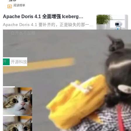
阅读榜单
Apache Doris 4.1 全面增强 Iceberg：
支持 UPDATE、MERGE INTO 与 Iceb
Apache Doris 4.1 要补齐的，正是缺失的那一
erg V3
半。在已有查询能力的基础上，Doris 进一步支
白开水不加糖
持了 UPDATE、DELETE、MERGE INTO 等数
Testin XAgent：CIO智能测试落地指南
据修改操作、完整的表结构管理与分区演进，以
及 rewrite_data_files、expire_snapshots 等日
7月30日，TiD2026质量竞争力大会在北京中关
常维护操作，并完整支持 Iceberg V3 格式。
村国家自主创新示范区会议中心开幕。本届大会
开
开源科技
由中关村智联软件服务业质量创新联盟主办，以
让非法状态不可表示：一篇关于 ADT
“智构可信·质创未来——AI原生时代的质量新范
的帖子在 Reddit 火了
式”为主题，直面AI从实验室走向规模化产业落地
有一种东西，一旦用过就回不去了。Alex Fedos
的核心质量命题。会上，《2026智能研发生产力
eev 管它叫"软件设计的基石"。 他说的东西不新
局
工具选型手册》发布，Testin云测的Testin XAge
鲜——代数数据类型（ADT），尤其是和类型
nt智能测试系统入选AI测试领域代表产品。对CI
Cloudflare 开源内部企业 AI 平台 Clou
（sum type）。但他说清楚了一件事：这不是类
dflare OS
O而言，这提示了一个转变：AI测试正在从效率
型系统的学术体操，是日常编码的思维方式。 文
Cloudflare 发布了一个开源项目 Cloudflare O
工具升级为企业的质量基础设施。 CIO面对的新
章从一个简单的例子切入。一个网站的深色主题
S。如果你只看官方博客，你会觉得这是又一
局
现实 过去两年，CIO们的焦虑清单上多了两项：
设置，如果用布尔值 + 可空字段来表示——bool
个"AI 知识库 + 聊天机器人"——每个大厂都在
一是如何让大模型和智能体应用安全地从PoC走