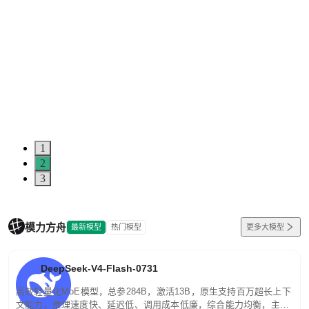
1
2
3
模力方舟
最新模型
热门模型
更多大模型
DeepSeek-V4-Flash-0731
高效轻量化MoE模型，总参284B，激活13B，原生支持百万超长上下
文能力。推理速度快、延迟低、调用成本低廉，综合能力均衡，主打