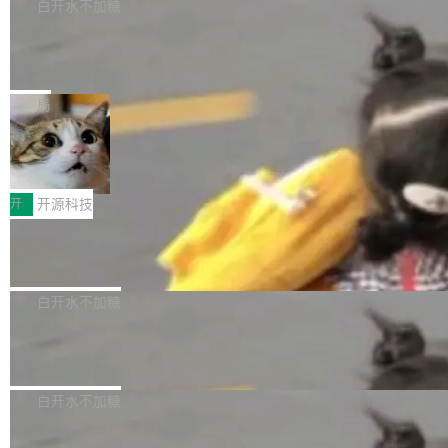
过 1528 名开发者，85% 说 AI 把瓶颈从写代码
数据库，有一个图形后端。作为一个原生的 Gra
白开水不加糖
帮助玩家在游戏与高负载应用中获得更充分的性
转移到了审代码。 写代码有人替你干了。但审代
phQL 数据库，它严格控制数据在磁盘上的排列
能表现。 在核心规格方面，B850 AO...
竹知了：一个零依赖的单文件 HTML，
码、把关发版这两道关，还得靠人肉扛。 V5.0
方式，以优化查询性能和吞吐量，减少集群中的
把儿时竹蝉玩具搬进浏览器
想让 AI 一起盯。
磁盘寻道和网络调用。 Dgraph v25.4.0 现已发
竹知了（zhuzhiliao）是那种小时候路边摊上几
布，具体更新内容包括： feat(zero)：Zero 现
块钱的玩意儿——一根小竹签，一个竹筒，一头
局
支持 --security superflag（token=...;whitelist
系着涂了松香的线。甩起来，竹膜震动，发出“哇
=...），与 Alpha 版本的格式一致，并据此对其
30倍效率升级：解锁医学影像数据要素
——哇”的蝉鸣声。实物越来越难找了，有开发者
价值化的真实路径
管理 HTTP 端点进行授权。 <blockquote> <p>
把它做成了 Web 玩具，放在 zhuzhiliao.imsai.c
完成一例腹部CT影像标注，张医生过去需要约1
<span><strong>警告：</strong>&nbsp;Zero
c 上，并在 GitHub 开源。 玩法很简单：按住屏
20个小时。他必须在数百张连续影像上，一笔一
开
开源科技
的 admin ...
幕画圈，或者直接甩手机。页面会实时显示转速
笔勾画边界，一层一层识别肌肉组织。如今，使
（圈/秒），声音来自真实竹知了录音的 1.72 秒
Apache Dubbo-go v3.3.2 正式发布
用东软飞标医学影像标注平台，同样的工作缩短
采样，无缝循环。音频解码失败时，还有一套合
至4小时，效率提升30倍。 这组数字背后，改变
这个版本面向生产环境，重心在内核稳定性。我
成兜底——锯齿波振荡器模拟脉冲，并联带通共
的不只是速度，而是把医学影像转化为AI能力的
们彻底收敛了旧配置体系，扩展了 Triple 协议与
白开水不加糖
振峰模拟竹膜和筒腔共鸣。 技术细节上，物理引
路径真正打通了。 大型医院积累的影像数据规模
泛化调用能力，加强了应用级元数据和服务治
擎是绳系质点模型：重力、弹性绳（只拉不
庞大，但不能直接用于训练模型。器官、病灶和
Calibre 9.12 发布，功能强大的开源电
理，同时集中修了并发安全、资源泄漏和热路径
推）、空气阻力，1/240 秒定步长积...
子书工具
组织边界，必须由专业医生逐层识别、标记和校
性能问题。
Calibre 开源项目是 Calibre 官方出的电子书管
正，才能成为机器能理解的高质量数据。医学影
理工具。它可以查看，转换，编辑和分类所有主
白开水不加糖
像AI落地最昂贵的环节，不是算法，是专业医生
流格式的电子书。Calibre 是个跨平台软件，可
的时间。 张医生是某三甲医院放射科副主任医
SwiftUI 问世七年了，为什么开发者还
以在 Linux、Windows 和 macOS 上运行。 Cal