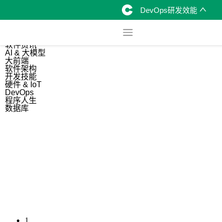
DevOps研发效能
综合
开源资讯
软件资讯
AI & 大模型
大前端
软件架构
开发技能
硬件 & IoT
DevOps
程序人生
数据库
1