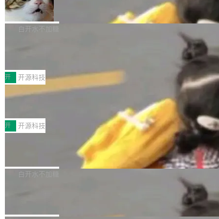
_amf) filter SMPTE 2094-50 元数据支持和直
NetBSD 11.0 正式发布
on OpenCode Go.」79.8 万次浏览，连带着 #
通 ProRes RAW VideoToolbox 硬件加速器 AP
DeepSeek一天消耗了8万亿# 上了微博热搜——
NetBSD 11.0 现已正式发布，这是 NetBSD 操
V ...
注意这是 OpenCode 一家的消耗。 OpenCode
作系统的第十八个主要版本。 自 NetBSD 10.1
白开水不加糖
是 Anomaly 出品的 AI 编程工具，套餐 10 美元/
以来的变化 更新亮点： 新增对 RISC-V 处理器
月。用户交了 10 美元，就能用 DeepSeek Flas
2026 ChinaJoy鸿蒙游戏增长臻享会举
架构的支持。NetBSD 11.0 是首个支持 64 位 R
办，鲸鸿动能系统呈现游戏行业解决方
h 随便写代码，按网友说法：「怎么使劲用也用
ISC-V 平台的稳定版本，涵盖一系列基于 StarFi
8月1日，2026 ChinaJoy期间，鸿蒙游戏增长臻
案
不完。」5T 来自免费额度，3T 来自 Go...
ve JH71XX 的设备，例如 VisionFive 2、PINE
享会在上海举办。鸿蒙生态的全场景智慧营销平
开
开源科技
64 STAR64，以及 QEMU。 增强了对 POSIX.1
台鲸鸿动能协同华为游戏中心，面向游戏行业开
-2024 和 C23 编程接口标准的兼容性。 compat
技嘉X3D系列再添新成员 B850 AORU
发者及生态伙伴，系统呈现了平台在游戏领域的
S ELITE X3D主板强化性能体验
_linux(8) 增强了对 Linux 系统调用的支持，包
完整能力版图——从IAP高价值用户的全周期经
面向AMD Ryzen X3D处理器玩家，技嘉X3D系
括 epoll（围绕 kqueue 实现）、POSIX 消息队
营、到IAA游戏的“买变一体”正循环、再到联运与
列主板阵容迎来新成员——B850 AORUS ELITE
开
开源科技
列、...
广告协同的全链路经营闭环，以及面向全球市场
X3D。作为面向主流高性能平台打造的全新主板
的出海增长布局。 华为终端云业务商业化销售负
Zadig v5.0 发布：AI 发布专员与 AI 审
产品，B850 AORUS ELITE X3D延续技嘉在X3
查专员上线
责人在开场致辞中表示，游戏开发者的核心诉求
D平台优化上的技术积累，旨在为游戏玩家带来
我们团队这几天最大的卡点不是 AI 写得不够
已不再是“多一个投放渠道”，而是一套能够持续
更稳定、更高效的装机选择。 B850 AORUS ELI
好，是 AI 写得太好了。 好到审查排期从两天的
白开水不加糖
驱动增长的体系。截至目前，搭载HarmonyOS
TE X3D基于AMD AM5平台打造，支持AMD Ry
活儿拖成了五天。PR 一堆起来没人敢合，发布
6的终端设备已突破7000万台，注册开发者数量
Dgraph v25.4.0 发布，具有图形后端的
zen 9000/8000/7000系列处理器，并针对X3D
窗口推了又推。好到合进 main 分支的代码，我
已突破 1100 万。随着鸿蒙生态汇聚越来越多的
原生 GraphQL 数据库
处理器特性进行平台级优化。其搭载X3D鸡血模
们自己都没看完。 这事不是个例。GitLab 调研
Dgraph 是一个水平可扩展的分布式 GraphQL
高质量游戏...
式2.0，可根据不同使用场景释放处理器潜力，