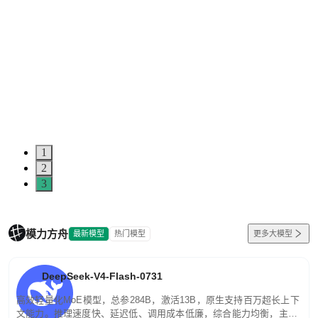
1
2
3
模力方舟
最新模型
热门模型
更多大模型
DeepSeek-V4-Flash-0731
高效轻量化MoE模型，总参284B，激活13B，原生支持百万超长上下
文能力。推理速度快、延迟低、调用成本低廉，综合能力均衡，主打