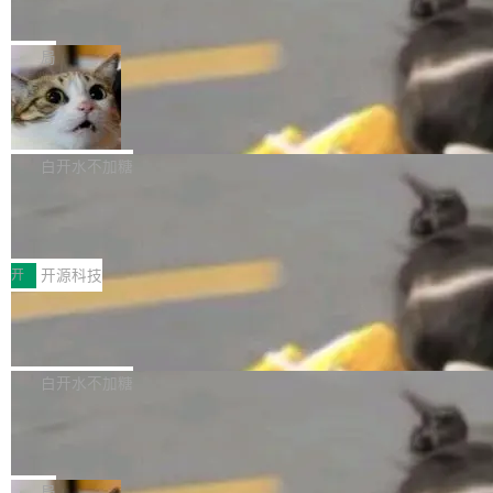
师，牵头一项腹部肌肉影像课题。他需要在数百
在骂它？
ibre 9.12 现已正式发布，此次更新内容如下：
Yakov Manshin 发了一期长达 40 分钟的 YouT
张CT影像上完成像素级精细分割，让系统"...
新功能 macOS：在 Connect/Share 按钮中添加
ube 视频，标题是"SwiftUI 七年后：一个平庸的
局
通过 AirDop 共享书籍的功能 Content server：
故事"。视频核心观点很简单：SwiftUI 发布七年
支持可向服务器后端添加新端点的插件 Edit boo
DBeaver 26.1.4 发布
了，仍然像一个永久公测版。 Manshin 从数据
k：Compress images：添加将 GIF 图像转换为
流、布局系统、API 稳定性、性能、跨平台五个
DBeaver 是一个免费开源的通用数据库工具，适
JPEG/WebP 的选项 ToC Editor：添加一个按
维度逐一批判了 SwiftUI。最让人印象深刻的一
用于开发人员和数据库管理员。DBeaver 26.1.4
白开水不加糖
钮，用于对目录中的条目进...
个论据是：苹果官方的 SwiftUI 教程项目 Land
现已发布，具体更新内容包括： AI 助手： <ul st
marks，用最新 Xcode 在最新 macOS 上构建
传音TEX AI语音算法团队斩获MLC-SL
yle="margin-left:0; margin-right:0"> <li><span
M 2026国际挑战赛Task 1亚军
运行，出来的效果是坏的——侧边栏按钮大小不
style="color:#000000">现在可以通过键盘访问
近日，在国际语音领域顶级会议INTERSPEECH
一，界面错位。他说这个问题"两年前就发现了，
AI 聊天功能（添加了一些快捷键）</span></li>
2026卫星活动——第二届多语种对话语音语言模
开
开源科技
至今没变"。 数据流方面，Manshin 指出 SwiftU
<li><span style="color:#000000">新增了始终
型挑战赛 （Multilingual Conversational Speec
I 的属性包装器演进史...
Qwen3.8-Max 发布，下周开源 Qwen3.
在新 SQL 控制台中打开 AI 生成的脚本的功能</
h Language Model Challenge，MLC-SLM）T
8-27B
span></li> <li><span style="color:#000000...
ask 1赛道中，传音TEX AI中心语音算法团队以
千问大模型宣布正式推出 Qwen 家族迄今最强大
自主研发的说话人归属多语种自动语音识别系统
的模型 Qwen3.8-Max，也是其首个 Max 规模
白开水不加糖
取得tcpMER 15.41%的成绩，在全球110支参赛
的开源权重模型。Qwen3.8-Max 的模型权重预
MiniMax H3 开源：33B 全模态模型，
队伍中位列第二。此次突破展现了传音在多语种
计将于开源，彼时也将同步开源 Qwen3.8-27B
一个视觉语言模型只够当它的编码器
语音识别、说话人日志、时间对齐与长音频工程
模型。 根据介绍，Qwen3.8-Max 基于 Qwen 3.
MiniMax 今天开源了 H3，一个 33B 参数的全模
化系统等关键方向的系统性技术实力。 本届赛事
5 的架构基础构建，参数规模扩展至 2.4 万亿，
态生成模型，能生成带原生立体声的 2K 视频。
局