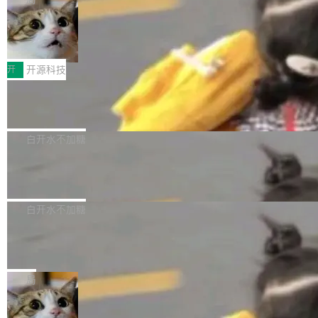
聚焦多语言对话语音模型面临的关键技术挑战，
激活参数95B，支持100万上下文Tokens，在编
没有发布会，没有预告，直接扔了篇文章出来，
共吸引来自全球工业界与学术界的1...
程、办公、科研以及长周期任务等方面实现了全
DeepSeek-V4-Flash正式版API上线超
权重已经上传至 Hugging Face。 去年国内的视
算互联网
面提升。它不仅能应对更具挑战性的问题，还能
频生成模型还在追 Runway 和 Pika 的参数，今
近日，DeepSeek-V4-Flash 正式版 API 开启公
更可靠地端到端完成复杂任务，输出值得信赖的
天 MiniMax H3 从架构到许可都摆上台面了。一
开测试。国家超算互联网正式上线 DeepSeek-V
开
开源科技
成果。 全球开发者都可通过千问 AI 平台获得 Q
个模型，三个模块，两个开源。 H3 由三个模块
4-Flash 正式版（DeepSeek-V4-Flash-0731）
wen3.8 的 API 服务：国内每百万 Tok...
组成：H3-Context-IR 负责多模态指令理解和编
Docker 29.7.1 发布
模型 API 调用服务和模型文件。 DeepSeek-V4-
排（闭源，提供 API）；H3-Base 是核心生成模
Flash-0731 经过大量后训练工作，智能体能力
Docker 29.7.1 现已发布，具体更新内容如下：
型，33B 参数，负责 768p 音视频生成（开
大幅增强，指令遵循能力大幅增强。在多项基准
Bug fixes and enhancements 修复了一个回归
白开水不加糖
源）；H3-Regenerate-2K 负责 in-context 重新
测试中，DeepSeek-V4-Flash 正式版性能可与
问题，该问题导致无法拉取图层中包含缺少明确
生成 2K ...
当前最强的闭源模型相媲美。 超算互联网现面向
Ant Design 6.5.3 发布，企业级 UI 设
父目录条目的目录的图像。moby/moby#53260
计语言和 React 实现
企业和开发者提供 DeepSeek-V4-Flash-0731
修复了一个回归问题，即CopyToContainer会拒
Ant Design 是阿里巴巴开源的一套企业级 UI 设
模型 API 调用服务，用户无需繁琐环境配置，一
绝遍历绝对符号链接的容器路径，例如/var/run -
计语言和 React 组件库。Ant Design 6.5.3 现
白开水不加糖
键接入即可快速调用，为各行业用户提供高性
> /run。moby/moby#53261 如需查看此版本中
已发布，主要更新内容如下： Input 修复 Input.
能、安...
的所有拉取请求和更改，可参阅： docker/cli, 2
DeepSeek V4 Flash 跑分全解析，13
OTP 使用字符串 mask 时仍采用 type="text" 的
个最强模型里它最便宜
9.7.1 milestone moby/moby, 29.7.1 milestone
问题，并保留显式 type 配置。#58835 修复 Inp
比它聪明的没它便宜，比它便宜的——哦，没有
更新说明：https://github.com/moby/...
ut.OTP 的 mask 为 true 时仍显示原始值的问
比它便宜的。 Artificial Analysis 更新了 DeepS
局
题。#58805 修复 Input.TextArea 调整大小手柄
eek V4 Flash 0731 的完整评测。一张 Intellige
在触摸设备上显示为小圆点的问题。#58812 Ty
禅道开源版 22.4 发布，内置 DevOps4.
nce Index vs Cost per Task 的散点图上，13