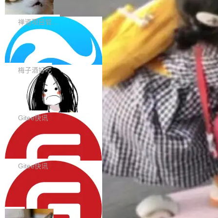
0 正式版，提供从代码提交到交付的全
pography 优化 Typography 省略提示在大列表
个模型排成一列，V4 Flash 贴着底部：$0.03
大家好， 禅道开源版22.4发布啦！本次发布我们
生命周期的管理能力
中的渲染性能。#58806 修复 Typography...
一次任务。 V4 Flash 的 Intelligence Index 得
带来了DevOps4.0系列的首个正式版本。 DevO
禅道项目管理软件
分 50，在 101 个模型中排第 3。排在它前面
ps4.0内置与禅道DevOps专业版同源的代码管理
的：Claude Opus 5（61 分）、Claude Fable
Solon 的 10 种 HTTP 服务器：改一行
核心，依托于全自研的GitFox代码托管引擎，我
依赖，换一个引擎
5（60 分）、GPT-5.6 Sol（59 分）、Kimi K3
们提供了从代码提交到交付的全生命周期的管理
用 Solon 做线上项目有一阵子了，有个点总让新
（57 分）、Grok 4...
能力。同时，我们 对禅道DevOps现有底层代码
接触的人觉得意外：服务器引擎是让你选的。 S
梅子酒好吃
进行了革命性的重构，为后续AI辅助编程、智能
olon 内核约 0.3MB，不内置固定的 HTTP 服务
BootstrapBlazor v10.9.0 已经发布，B
代码评审及自动化运维的全面落地夯实了“一体
器。HTTP 引擎是一个独立插件。你选一个，或
ootstrap 样式的 Blazor UI 组件库
化”的基座。 新版本将为用户带来更好的使用体
者选两个，不同环境之间切换，一行应用代码都
BootstrapBlazor v10.9.0 已经发布，Bootstrap
验和更高的工作效率，感谢大家一直以来的支持
不用改。 下面快速过一下 10 种 HTTP 服务器
样式的 Blazor UI 组件库 此版本更新内容包括：
Gitee快讯
和反馈，我们将继续努力提供更优秀的产品和服
选项，各自适合什么场景，以及怎么切换。 一行
Release 2026-07-31 V10.9.0 Fixes fix(MultiFi
务！ 新增功能点 DevOps： 采用自研代码托管
SolonCode v2026.8.2 已经发布，终端
依赖替换 在 Solon 里换 HTTP 服务器就是改 po
lter): 增加暗黑主题支持 by @ArgoZhang in htt
平台，支持一站式安装，提供从代码提交到交付
智能体
m.xml 里一个依赖，别的什么都不用动。 <depe
ps://github.com/dotnetcore/BootstrapBlazor/p
SolonCode v2026.8.2 已经发布，终端智能体
的...
ndency> <groupId>org.noear</groupId> <arti
ull/8239 fix(Camera): 增加 exact 显式设置设备
此版本更新内容包括： 优化 soloncode run 模
Gitee快讯
factId>solon-web</artifac...
id by @kkxkx in https://github.com/dotnetcor
式（参考 run-headless-mode.md） 添加 solon
e/BootstrapBlazor/pull/825...
OpenAI 宣布 GPT-5.6 Luna 价格下降
code web 国际化多语言支持 添加 soloncode w
80%
eb 消息列表消息导航支持 修复 soloncode web
OpenAI 宣布 GPT-5.6 Luna 价格下降 80%。输
文件详情初次显示时语法高亮失效的问题 修复 s
入从每百万 token 1 美元砍到 0.2 美元，输出从
局