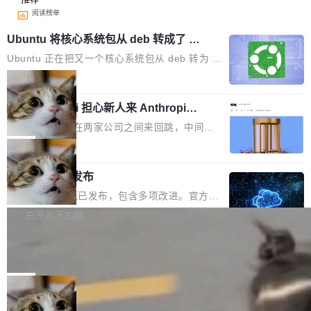
阅读榜单
Ubuntu 将核心系统包从 deb 转成了 s
nap
Ubuntu 正在把又一个核心系统包从 deb 转为 s
nap。这次是 hwctl——一个用来检查 Ubuntu
局
硬件认证状态的命令行工具。 Canonical 工程师
Dario Amodei 担心新人来 Anthropic
Alan Griffiths 在邮件列表中说得很直白：「hwc
只为金钱，不为使命
tl 是一个 Ubuntu 专有的包，它和它的依赖项都
顶级 AI 研究员在两家公司之间来回跳，中间只
是 Ubuntu 专有的，不会用在其他发行版上。」
隔了几天。 Lilian Weng 上周刚宣布因健康原因
局
所以 deb 版本的受众实际上为零。既然只有 Ub
离开 Thinking Machines Lab，说自己作为联合
untu 用户在用，那用 snap 打包就没什么可纠结
FFmpeg 9.0 发布
创始人的角色「太累了」。几天后，The Inform
的。 从 deb 到 snap 的迁移路径 hwctl 是 rust-
ation 就曝出她将重回 OpenAI，负责递归自我
FFmpeg 9.0 现已发布，包含多项改进。官方更
hwlib 硬件 API 库的一部分，命令行工具负责查
改进方向的研究。她是 Thinking Machines 过
新日志列出的 9.0 版本主要更新内容如下： 扩
白开水不加糖
询 Ubuntu 的硬件认证数据库。...
去一年内第四个离开的联合创始人。 这家由前
展 AMF 色彩转换器 (vf_vpp_amf) 的 HDR 功能
OpenAI CTO Mira Murati 创立的公司，连创始
DeepSeek V4 Flash 单日消耗 8 万亿 t
MP4 muxer 中支持 LCEVC 音轨复用 Playdate
okens 登顶热搜
团队都留不住。 但 Thinking Machines 不是唯
视频编码器和多路复用器 添加 v360_vulkan filt
8 万亿 tokens。一天。一家公司的消耗。 Open
一在人才争夺战中失血的公司。六月，Google
er HE-AAC 960 解码 (DAB+) transpose_cuda
Code 在 X 上发帖：「DeepSeek Flash did 8T
局
连失两员大将：Noam Shazeer 去了 Op...
filter 添加 AMF Frame Rate Converter (vf_frc
tokens on August 1st. 5T of free usage + 3T