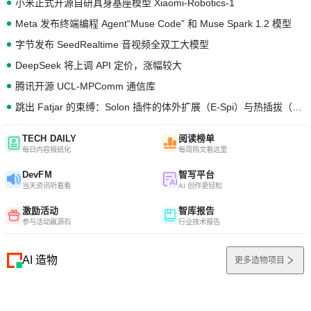
小米正式开源自研具身基座模型 Xiaomi-Robotics-1
Meta 发布终端编程 Agent“Muse Code” 和 Muse Spark 1.2 模型
字节发布 SeedRealtime 音视频全双工大模型
DeepSeek 将上调 API 定价，涨幅较大
腾讯开源 UCL-MPComm 通信库
跳出 Fatjar 的束缚：Solon 插件的体外扩展（E-Spi）与热插拔（H-Spi）
TECH DAILY
阅读榜单
每日内容报纸化
每周热文看这里
DevFM
智写平台
当天资讯听着看
AI 创作更轻松
激励活动
智库报告
参与活动赢源石
行业技术报告
AI 造物
更多造物项目