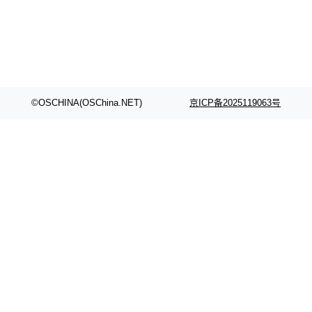
模型：文生图一个、图编辑一个、主体参考一
化的密码方案。」 而且用的不是什么新武器。G
个、...
reen 反复强调这一点：AI 没有发明新的数学。
它做的是把已知工具——那些密码学家早就握在
手里的锤子和扳手——组合得比人类更彻底。他
引用了 Cl...
©OSCHINA(OSChina.NET)
京ICP备2025119063号