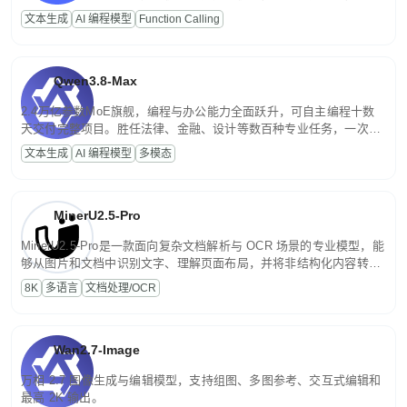
高并发、轻量化任务，适合日常对话、内容创作、基础 RAG、批量
文本生成
AI 编程模型
Function Calling
文案处理等普惠刚需场景。
Qwen3.8-Max
2.4万亿参数MoE旗舰，编程与办公能力全面跃升，可自主编程十数
天交付完整项目。胜任法律、金融、设计等数百种专业任务，一次对
话端到端交付生产级成果。原生视觉理解贯穿规划、执行与验证全流
文本生成
AI 编程模型
多模态
程，支持超长文档与长视频的深度语义解析。长程任务中自主规划与
闭环迭代，持续进化。
MinerU2.5-Pro
MinerU2.5-Pro是一款面向复杂文档解析与 OCR 场景的专业模型，能
够从图片和文档中识别文字、理解页面布局，并将非结构化内容转换
为便于存储、检索和二次处理的结构化结果。
8K
多语言
文档处理/OCR
Wan2.7-Image
万相 2.7 图像生成与编辑模型，支持组图、多图参考、交互式编辑和
最高 2K 输出。