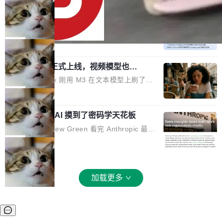
oloncode web 审查详情文件名中文乱码的问题
6 美元砍到 1.2 美元。GPT-5.6 Terra 降 20%。
细节优化 详情查看：https://gitee.com/opensol
DeepSeek-V4-Flash 官方 API 现已正
旗舰 Sol 没降，但加了一个 Fast 模式——2.5
式上线公测
on/soloncode/releases/v2026.8.2
倍速度，2 倍价格，智商不变。 降价的理由不是
DeepSeek V4 Flash 正式版今天上线了。模型
市场竞争，不是清库存，是 Sol 自己把自己优化
结构和参数规模没变，还是 MoE 284B、激活 1
局
了。 这事分两步。第一步，OpenAI 把 GPT-5.6
3B、100 万 token 上下文——只重新做了后训
Sol 部署上线。第二步，让 Sol 通过 Codex 自
MiniMax H3 正式上线，视频模型也开
练。但改完之后，Agent 能力直接把自家 4 月发
始玩全模态了
己去优化自己的推理基础设施。Sol 学了 Triton
的 Pro Preview 给干了。 九项 Agent 基准测试
上个月 MiniMax 刚用 M3 在文本模型上刷了一
和 Gluon 两种 GPU 编程语言，重写了生产环境
全部反超。Terminal Bench 2.1 从 61.8 涨到 8
波存在感，今天 H3 来了——一款全模态生成模
局
的 GPU 内核，找出了哪...
2.7，DeepSWE 从 7.3 涨到 54.4，DSBench-F
型，而且承诺几天内开源权重。 先看能力边界。
ullStack 从 37.0 涨到 68.7。不说别的，一个 Fl
Anthropic 的 AI 摸到了密码学天花板
H3 接受文本、图像、视频、声音任意组合作为
ash 型号干翻了三个月前代表最高水平的 Pro 预
输入（它叫多模态上下文），输出带原生双声道
密码学家 Matthew Green 看完 Anthropic 最新
览版，这件事本身就够说明后训练的威力了。 跟
音频的视频，最高 15 秒 2K 分辨率。举个例
的密码分析成果后，写了篇博客。标题很克制：
局
它一起来的还有两...
子：扔进去一段参考视频（取它的希区柯克运
「一些想法」，但内容不克制。 先说 Anthropic
镜）、一张人物图片、一段歌声录音，用自然语
做了什么。他们让未发布的 Claude Mythos 模
言告诉模型你要什么——H3 自己搞定剩下的。
型去跑密码分析，出了两个结果：一个攻击了后
加载更多
这个"自己搞定"说起来轻巧，背后的训练范式变
量子签名方案 HAWK，另一个是对缩减轮次 AE
化不小。 MiniMax 之前做过两代视频模型（Hail
S 的改进攻击。 HAWK 这个结果，用 Green 的
uo 01 和 02），每一代都是按任务拆分的专家
话说，「可能直接杀死了一个正在认真考虑标准