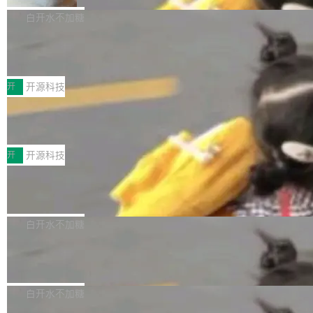
V ...
注意这是 OpenCode 一家的消耗。 OpenCode
作系统的第十八个主要版本。 自 NetBSD 10.1
白开水不加糖
是 Anomaly 出品的 AI 编程工具，套餐 10 美元/
以来的变化 更新亮点： 新增对 RISC-V 处理器
月。用户交了 10 美元，就能用 DeepSeek Flas
2026 ChinaJoy鸿蒙游戏增长臻享会举
架构的支持。NetBSD 11.0 是首个支持 64 位 R
办，鲸鸿动能系统呈现游戏行业解决方
h 随便写代码，按网友说法：「怎么使劲用也用
ISC-V 平台的稳定版本，涵盖一系列基于 StarFi
8月1日，2026 ChinaJoy期间，鸿蒙游戏增长臻
案
不完。」5T 来自免费额度，3T 来自 Go...
ve JH71XX 的设备，例如 VisionFive 2、PINE
享会在上海举办。鸿蒙生态的全场景智慧营销平
开
开源科技
64 STAR64，以及 QEMU。 增强了对 POSIX.1
台鲸鸿动能协同华为游戏中心，面向游戏行业开
-2024 和 C23 编程接口标准的兼容性。 compat
技嘉X3D系列再添新成员 B850 AORU
发者及生态伙伴，系统呈现了平台在游戏领域的
S ELITE X3D主板强化性能体验
_linux(8) 增强了对 Linux 系统调用的支持，包
完整能力版图——从IAP高价值用户的全周期经
面向AMD Ryzen X3D处理器玩家，技嘉X3D系
括 epoll（围绕 kqueue 实现）、POSIX 消息队
营、到IAA游戏的“买变一体”正循环、再到联运与
列主板阵容迎来新成员——B850 AORUS ELITE
开
开源科技
列、...
广告协同的全链路经营闭环，以及面向全球市场
X3D。作为面向主流高性能平台打造的全新主板
的出海增长布局。 华为终端云业务商业化销售负
Zadig v5.0 发布：AI 发布专员与 AI 审
产品，B850 AORUS ELITE X3D延续技嘉在X3
查专员上线
责人在开场致辞中表示，游戏开发者的核心诉求
D平台优化上的技术积累，旨在为游戏玩家带来
我们团队这几天最大的卡点不是 AI 写得不够
已不再是“多一个投放渠道”，而是一套能够持续
更稳定、更高效的装机选择。 B850 AORUS ELI
好，是 AI 写得太好了。 好到审查排期从两天的
白开水不加糖
驱动增长的体系。截至目前，搭载HarmonyOS
TE X3D基于AMD AM5平台打造，支持AMD Ry
活儿拖成了五天。PR 一堆起来没人敢合，发布
6的终端设备已突破7000万台，注册开发者数量
zen 9000/8000/7000系列处理器，并针对X3D
Dgraph v25.4.0 发布，具有图形后端的
窗口推了又推。好到合进 main 分支的代码，我
已突破 1100 万。随着鸿蒙生态汇聚越来越多的
原生 GraphQL 数据库
处理器特性进行平台级优化。其搭载X3D鸡血模
们自己都没看完。 这事不是个例。GitLab 调研
Dgraph 是一个水平可扩展的分布式 GraphQL
高质量游戏...
式2.0，可根据不同使用场景释放处理器潜力，
过 1528 名开发者，85% 说 AI 把瓶颈从写代码
数据库，有一个图形后端。作为一个原生的 Gra
白开水不加糖
帮助玩家在游戏与高负载应用中获得更充分的性
转移到了审代码。 写代码有人替你干了。但审代
phQL 数据库，它严格控制数据在磁盘上的排列