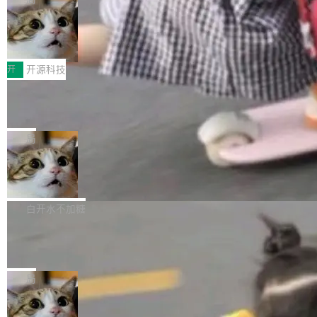
哪些组合有效，作者说，你得靠"文档、校验、或
有科技公司做的一样。只不过，实际上它不一
Workers 和 Durable Objects 的守护进程。 设
者部落知识"。 换个写法。Rust 的 enum，两个
样。这是 Sandstorm.io 的重制版，我十年前的
鲁大师7月新机性能/流畅/AI榜：vivo夺
计思路很直接：每个对象是一个独立的 SQLite
变体：Switchable...
性能、流畅双第一，三星Galaxy Z系列
那个创业公司。不同的是，这次它构建在 Cloudf
数据库，按名称寻址，复制到你自己的 S3 兼容
2026年7月的手机市场，由于存储等硬件成本暴
新折叠缺席
lare Workers 上——我花了九年时间搭建的平台
存储库里。节点之间只通过这个存储库协调——
增，手机厂商的日子也不好过啊，新机速度明显
开
开源科技
——并且深度集成了 AI。这基本上是我十年秘密
没有控制平面，没有共识协议。每个对象自带一
放缓，因此硝烟味淡了许多。新机参数规格除开
计划的顶峰。 十年前，Ken...
个小型数据库，应用天然按分片构建，单个数据
Zed 推出 DeltaDB，一个记录 commit
高价的三星折叠（三星Galaxy Z Fold8 Ultra / Z
之间所有操作的版本控制系统
库的竞争和爆炸半径问题在设计层面就被消除
Fold8 / Z Flip8）外，其余要么是中低端机器，
Zed 编辑器团队发布了新项目——DeltaDB，一
了。 闲置的 cell 会休眠到几乎不占资源。当 cel
例如iQOO Z11i、REDMI Note 17、REDMI No
个在 git commit 之间记录每一次编辑操作的版
局
l 迁移或唤醒时，新宿主从 S3 恢复 SQLite 数据
te 17 Pro、OPPO K15，要么是vivo X300 E这
本控制系统。目前处于 Early Access 阶段。 De
库继续执行。存储库是持久化的唯一真相...
样的次旗舰。 Galaxy Z Fold8 Ultra / Z Fold8 /
SpaceXAI 单季资本开支达 183 亿美元
ltaDB 的核心思路直接写在 landing page 最显
Z Flip8三款折叠屏新机均在7月22日发布，且全
眼的位置：「Software is made between com
根据风险投资人Tomer Tunguz 博客（VC 分
部搭载骁龙8 Elite Gen5 for Galaxy，它们本该
mits」——软件是在 commit 之间写出来的。git
析）披露的最新分析与第二季度业绩报告，Spac
白开水不加糖
是7月性...
只记录了你提交的最终状态，但真正的工作过程
eXAI在上个季度的总资本支出飙升至183.7亿美
——打字、删改、试错、agent 对话——都在 co
Meta 发布终端编程 Agent“Muse Cod
元。其中，绝大部分资金被直接用于 AI 领域，
e” 和 Muse Spark 1.2 模型
mmit 之间的空隙里丢失了。 DeltaDB 要做的就
金额高达158.3亿美元，这一单项投入已经逼近
Meta 今天发布了两款 AI 产品：Muse Code，
是把这段空隙补上。 回退到任何一次编辑：Delt
微软同期总资本开支的四成。 与亚马逊、Alpha
一个在终端里运行的编程 agent；Muse Spark
局
aDB 捕获 commit 之间的每一次操作，...
bet、微软以及 Meta 等传统科技巨头相比，Spa
1.2，驱动这个 agent 的新模型。一句话概括：
ceXAI的资金消耗速度尤为引人瞩目。然而，支
美团开源 LoHoSearch，用知识图谱校
你可以用 curl -fsSL https://dev.meta.ai/install.