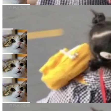
来自中国开发者雷霄骅（Lei Xiaohua）。 对于
外媒近日曝光了亚马逊的多份内部报告显示，AI
P9 patch03及以上版本。 *升级路径：设置 > 搜
很多中国音视频开发者而言，这个名字并不陌
导致公司在多个项目上超支。《金融时报》报道
白开水不加糖
索“软件更新” > 检查更新，即可搜索新版本，下
生。十年前，他通过大量中文技术文章、源码分
称，仅一个项目的成本超支就高达 180 万美元
载安装完成升级即可。 没有...
析和开源示例，让一代开发者第一次真正理解 F
Hugging Face CEO 发声：中国正在开
（约合人民币 1215 万元）。 具体来说，一名工
源模型上碾压我们
Fmpeg，也成为很多人进入音视频开发领域的
程师借助 Anthropic 旗下 Claude Sonnet 模型
"他们正在开源模型上碾压我们。" Hugging Fac
“启蒙老师”。 而今年，恰好是雷霄骅离世十周
编写程序，目标是完成电商平台作者信息与商品
e CEO Clément Delangue 在 CNBC 的采访里
局
年。FFmpeg 社区最终选择用一个大版本的名
列表的数据匹配 —— 一项常规的数据处理任
没有拐弯抹角。他说中国正在赢得 AI 竞赛，而
字，留下了这份纪念。 雷霄骅曾是中国传媒大学
务，最终却产生了 180 万美元的账单，实际支出
当 AI agent 把源码变成了最好的扩展系
且按目前的速度，中国 AI 工具预计在今年底或
数字电视技术方向的博士生，长期从事视频、音
统，开发者工具必须开源
超出原定预算 860%。 更令人意外的是，该项目
2027 年就能追上美国前沿实验室的水平。 Dela
五年前，David Crawshaw 问过很多软件工程师
频技...
最终并未成功落地，而高额算力消耗持续运行长
ngue 把原因归结为一件事：开放协作。中国的
一个问题：你写过什么给自己用的程序？答案几
局
达 5 个月，公司直到财务对账时才察觉异常。这
AI 开发者在一个共享和协作的生态里加速迭代，
乎都是没有。工程师们整天用别人写的程序写程
意味着一个无人看管的 AI 程序，在近半年时间
而美国模型厂商在"闭门造车"。他的原话是 "buil
DeepSeek Harness 宣布内测邀请，全
序给别人用。偶尔有人自己写个博客系统、智能
里日夜不停地"烧钱"。 复盘显示，...
网最大规模开源 Agent 路演现场诞生
ding in silos"——各自为战，互不通气。 这个判
家居控制、家庭实验室，都算稀奇事。 Crawsh
一条内测招募帖，发出去的时候大概没人想到它
断从他嘴里说出来分量不同。Hugging Face 是
aw 是 Shelley 的作者，一个开源 AI coding age
会变成一场开源 Agent 生态的路演。 8月1日，
局
全球最大的开源 AI 平台，上面跑着上百万个模
nt。他最近在博客上写了一篇文章，核心论点很
DeepSeek Harness 团队负责人崔添翼（tiany
型。谁在开源赛道上领先，...
简单：开发者工具必须开源。 理由不是传统的自
商汤 SenseNova U1.5-Lite-Preview
i）在 X 上发帖： 「如果你是 Agent Harness 相
开源
由软件情怀，而是一个跟 AI agent 直接相关的
关开源项目的开发者，希望参加 DeepSeek Har
商汤科技宣布面向社区开源轻量级统一多模态模
技术判断。 两行 prompt 就能个性化任何软件 C
ness 的内测，可以回复或私信联系我。请附上
型的预览版本 SenseNova U1.5-Lite-Preview。
白开水不加糖
rawshaw 给出了两个 prompt。 第一个： "下载
GitHub id 以及开源代表作。」 DeepSeek 曾在
公告称，SenseNova U1.5-Lite-Preview并非简