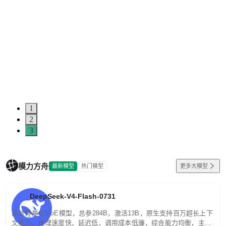
1
2
3
模力方舟
最新模型
热门模型
更多大模型
DeepSeek-V4-Flash-0731
高效轻量化MoE模型，总参284B，激活13B，原生支持百万超长上下
文能力。推理速度快、延迟低、调用成本低廉，综合能力均衡，主打