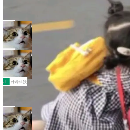
工资的是慕尼黑市政府。 libexpat 是一个 C99
<ul> <li>现在建议列表会显示更多结果，方便用
编写的流式 XML 解析器，MIT 许可证。和 libx
Cloudflare Computer 开源：你的 Age
户查找历史记录和切换到已打开的标签页。（<a
nt 需要一台电脑，而不是一个容器
ml2 一样，它是世界上使用最广泛的 XML 解析
href="https://bugzilla.mozilla.org/show_bug.c
Cloudflare 开源了名为 @cloudflare/computer
库之一。你的操作系统、浏览器、无数的基础设
gi?id=2019042">Bug&nbsp;2019042</a>）</l
的 npm 包。项目的核心论点是：容器不适合 Ag
局
施软件，很可能都在用它。而过去十年，维护它
i> <li>现在，助手可以直接使用 Exa 的网络搜索
ent 计算。真正适合的，是 Isolate。 Cloudflare
的人一直在用业余...
结果回答问题，而无需将问题转交给搜索引擎。
OpenAI 公开邮件和聊天记录回应苹果
工程师在这件事上没什么可谦虚的——他们用 W
诉讼，称“Apple is getting this wron
（<a href="https://bugzilla.mozilla.org/show_
orkers 跑了十年 Isolate。用 CEO Matthew Pri
上个月，苹果一纸诉状把 OpenAI 告上法庭，指
g”
bug.cgi?id=204...
nce 的话说：「我们一生都在用 Isolate 运行代
控其挖角苹果前员工并窃取商业秘密。苹果的诉
局
码，而 AI Agent 不需要容器，它们需要的是 Iso
状把 OpenAI 描述成一个系统性地从前东家挖
late。」 容器为什么不合适 容器的问题在于启动
HUAWEI MatePad Edge上架WorkBu
人、套取机密信息的对手。 OpenAI 没发律师
ddy鸿蒙PC版，说话就能干活的AI办公
和销毁都太重了。一个 Agent 要执行的任务可能
函，也没选择庭外沉默。它在官网贴了一篇博
全能AI工作台WorkBuddy鸿蒙PC版上架HUAWE
搭子
只需要几毫秒的 CPU 时间，但容器从冷启动到
文，标题只有六个字：Apple is getting this wro
I MatePad Edge应用市场，直接下载即可使
开
开源科技
就绪要花数秒。如果未来有十...
ng。 然后，它把邮件往来和 iMessage 聊天记
用，与鸿蒙电脑上的体验一致。值得一提的是，
录全贴了出来。 他发错人了 苹果外部律师 Gabr
FFmpeg 9.0 发布：代号“Lei”，以此纪
这是目前市面上唯一支持平板接入WorkBuddy P
念中国开发者雷霄骅
iel Gross 来自 Weil 律所，2 月 23 日下午 5:53
C版的产品，搭载“人机双写”重磅功能——你写
全球知名开源多媒体框架 FFmpeg 今天正式发
给 OpenAI 总法律顾问 Che Chang 发了封邮
你的，AI写AI的，同屏协作互不干扰。一句话让
布了 9.0 版本。这个版本除了带来新一代音视频
局
件，附了一封长信，要求 OpenAI 配合调查前苹
AI帮你干活，现在开启全新体验！ 温馨提示：
处理能力和硬件加速支持之外，还有一个特殊之
果员工带走机密信...
体验WorkBuddy鸿蒙PC版前，请将 HUAWEI M
亚马逊成本失控：AI 写代码烧掉 1215
处：FFmpeg 9.0 的代号是“Lei”。 这个名字，
万元，超预算 860%
atePad Edge 升级至 HarmonyOS 6.1.0.135S