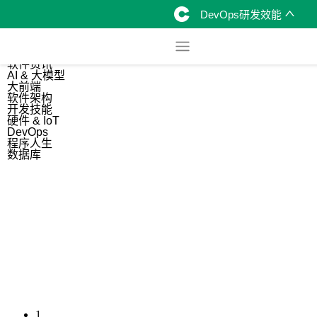
DevOps研发效能
综合
开源资讯
软件资讯
AI & 大模型
大前端
软件架构
开发技能
硬件 & IoT
DevOps
程序人生
数据库
1