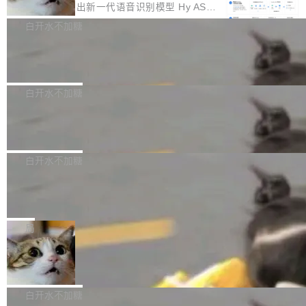
颈。 代码仓深度理解服务（以下简称" CodeBas
的账号密码进入A集群，输入了一条被程序员圈
存永远不够用。 Cloudflare 的 Workers AI 团队
腾讯混元正式推出新一代语音识别模型 Hy ASR
e深度理解服务"）是华为云码道（CodeA...
称为"删库跑路"的命令——最高管理员权限、无
一直在跑这些模型的推理。他们在官方博客上发
3.0preview。基于最新一代大语言模型 Hy3 的
白开水不加糖
需确认、强制递归删除。17个小时后，运维人员
了一篇技术文章，详细拆解了三种让大模型在 G
语言理解能力，以及融合了高精度语音识别与深
发现异常并中止进程时，89TB数据已经没了。
Pale Moon 34.3.2 发布，苍月浏览器
PU 上跑得更省、更快的技术手段——KV cache
度语义理解能力，实现了语音识别能力的全面升
删掉的是AI游戏部门的全部开发文件，包括公司
量化、模型权重压缩、以及共享 KV cache 的完
级。 根据介绍，Hy ASR3.0preview 目标在于：
Pale Moon 34.3.2 现已发布，这是一个安全更
自研的多个文生3D和...
整性保护。效果是：吞吐量提升 41%，每 token
让语音识别不再只是听清，而是真正听懂。通过
新和少量网页兼容性修复版本。 Changes/fixe
白开水不加糖
成本降低 30%，精度不变。 FP8 省的不仅是显
先理解你的语境和意图，再把准确的文字直接给
s： 实现了URL.Parse()便捷功能 对浏览器内部
存 KV cache 是推理时最吃显...
PostgreSQL 18/19 新特性深度解读
到你。从“逐字转写、单点优化”演进为“理解语
函数添加了多项边界检查，以避免潜在的越界访
境、兼容场景、一键直出”。 Hy ASR 3.0 previe
问、下溢和溢出。（DiD） 修复了加载和解析内
演讲者分享了一个有趣的实践：面对 PG 18 已
w 不要求标准普通话，方言识别覆盖粤语、吴语
容提供的字体时出现的几个问题 为避免音频加
发布的 Release Notes，他利用 AI 工具（如 Co
白开水不加糖
等 10 大方言片区和 20 余个二级小片区。在开
载、处理和播放过程中可能出现的一系列错误，
pilot）对数千条 commit 日志进行自动分析，先
源评测集中，Hy ASR 3.0 preview 在多语种的
对音频采样频率设定了下限 采样率低于 8kHz
慕尼黑市政府为全职开源项目维护者提
让模型总结出三十余条潜在特性，再逐条要求生
WER（...
供资助
（通常被认为是 "telephone"/"walkie-talkie" 音
成详细解释和代码校验，最终筛选出对用户体感
"在过去大约 10 年的大部分时间里，libexpat 的
质的最低采样率）的音频格式将被拒绝 修复了 C
最强的若干项。对于尚未正式发版的 PG 19，则
维护工作一直与我的日常工作、家务、社交生活
局
SS 圆角虚线样式中可能存在的问题 如果表单中
通过拉取过去一年内（从 PG 18 Beta1 时间点
和休闲娱乐竞争时间。" 这是 libexpat 维护者 S
的图像元素不在同一个子树中，则它们将不再关
至今）的所有 commit，同样交由 AI 分析提炼。
Firefox 153.0.3 发布
ebastian Pipping 写在博客里的话。8 月 4 日，
联 加...
经过人工复核，准确度令人满意。这一方法也为
他宣布了一个新消息：从 2026 年 8 月 1 日起，
Firefox 153.0.3 现已发布，具体更新内容如
社区爱好者提供了高效跟踪新版本的思路。
他可以全职维护 libexpat 了，最长 6 个月。发
下： New Smart Window 包含多项增强功能：
白开水不加糖