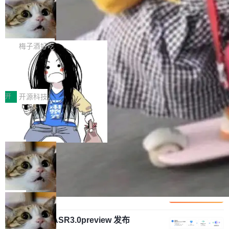
安全与合规要求。对于大多数普通研发场景，公
渐丰富，用户关注的重点也在发生变化：不只是
Gemini 的架构师。Google 首席科学家。 Jeff D
有云模型能够满足快速试用和效率提升的需求。
让AI用起来，还要进一步看清混合算力时代下，
🔥 SolonCode v2026.8.4 发布：界面
ean 在 Google 工作了 27 年后，宣布离职。 他
但对于金融、能源、医疗等对数据安全要求较...
字体可调、22 种语言、记忆搜索增强
Token花在哪里、算力是否被充分利用，以及持
不是一个人走。一同离开的还有 Sanjay Ghema
打开终端就能上岗的全中文编码智能体，这一轮
续增长的AI成本该如何优化。 深信服AI算力网关
wat（Google 员工编号 23，Jeff Dean 二十多
把「看得清、用母语、记得住」三件事一次补
梅子酒好吃
正是围绕这些实际问题，从Token治理和成本治
年的编程搭档，MapReduce 和 Bigtable 的共同
齐。 SolonCode 是什么 SolonCode 是杭州无
理两个方面，让用户的每一份算力都看得清、管
作者）、Quoc Le（Google 大脑核心成员，Se
让“代码语义理解”深度释放AI Coding
耳科技研发的企业级终端编码智能体——一位全
得住、用得稳、省得下、更安全！ 一、从现在开
价值潜能：华为云码道（CodeArts）
q2Seq 和 DocAI 的共同发明人）以及 Oriol Vin
中文驱动的数字员工，自主理解需求、规划步
一、代码仓深度理解技术的作用与价值 在软件工
始，Token使用一目...
代码仓技术解析
yals（Gemini 联合负责人，AlphaSta...
骤、编写代码。不挑模型、不挑平台，curl 一行
程实践中，代码仓是企业核心知识资产的主要载
开
开源科技
装完即用。 开源地址：Gitee · GitCode · GitHu
体。企业级代码仓库通常包含数十万乃至数百万
b 安装 支持 Java 8+（8~26）、macOS / Linu
一条“删库”命令跑 17 小时，算法工程
个文件，其规模远超单次模型调用可承载的上下
师删光 89TB 数据只为干私活
x / Windows / Harmony PC。 # macOS / Linu
文窗口。随着项目规模的持续扩张与代码历史的
最高人民检察院8月4日公布了一起案件：北京一
x / Harmony PC curl -fsSL https://solon.noea
不断累积，代码仓中的模块关系、接口契约、业
名90后算法工程师王某，为了给自己接的私活腾
局
r.org/solon...
务逻辑等关键信息往往分散于数十乃至数百个文
服务器空间，删光了公司AI游戏部门的全部核心
件之中，形成高度复杂的知识关联网络。传统的
Cloudflare 分享推理优化实践：KV ca
数据。 王某2024年1月入职东城区某科技公司AI
che 量化 + 权重压缩，吞吐量提升 4
代码检索手段（如关键词匹配、目录遍历）仅能
短剧部门，有互联网大厂背景。在公司内部架构
Kimi 和 GLM 是当前最强的大模型系列之一，但
1%，成本降 30%
在语法层面完成文本定位，难以触及代码的语义
调整期间，部门三次通知全员将数据从A集群迁
它们有一个共同的问题：太吃显存了。月之暗面
局
内涵与结构关联，导致开发者使用代码智能体在
移到B集群，王某都回复了"收到"。 他没有迁移
的 Kimi K 系列和智谱的 GLM 都是长上下文、M
理解大规模代码仓时面临显著"代码仓理解"瓶
数据。2024年9月3日下午4点，他使用此前登录
腾讯混元 Hy ASR3.0preview 发布
oE 架构的大模型，好用到让人上瘾，但 GPU 显