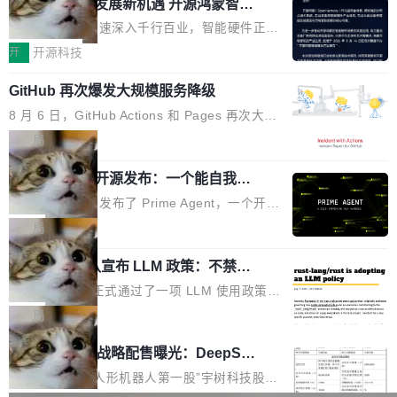
或造假。问题是，作为读者，如果你筛选出那些
共商智能硬件发展新机遇 开源鸿蒙智能
的早期工程师之一，在 Grok 训练基础设施团队
度,案例厚度、全域覆盖、多线协同...
硬件开发者日杭州站即将举行
看起来最令人兴奋的论文，那它们大部分都是过
工作过。近日他在 X 上发了一条帖子，列出了他
随着万物智联加速深入千行百业，智能硬件正从
度宣传的。」 这才是真正的痛点。不是所有论文
认为现代 AI 领域最重要的三个开源项目。 第一
单点设备迈向智能化、网联化、协同化发展。作
开
开源科技
都有问题，是最吸引眼球的那批论文最有问题。
个名字毫无悬念：Flash Attention 2。 Hieu 的
为面向全场景、跨终端的分布式操作系统，开源
他引用的帖子来自 Mathew Shen，一位 ICLR 2
理由很具体。FA 系列不需要解释，但 FA2 是他
GitHub 再次爆发大规模服务降级
鸿蒙通过统一技术底座和分布式能力，为不同类
026 的读者：「看了篇 ...
认为最重要的一个——复杂度恰到好处，刚好能
型智能设备的开发、连接与互联提供关键支撑，
8 月 6 日，GitHub Actions 和 Pages 再次大规
驱动你去学 CuTe，但还没被那些"邪恶的" Hopp
也为产业链企业探索产品创新与商业增长打开新
模服务降级，Actions 完全不可用超过 5 小时，
局
er++ 优化所淹没，足够容易修改和适配。 更关
的空间。 8月14日，开源鸿蒙智能硬件开发者日
webhook 停发，连自托管 runner 也因调度层故
键的是 FA2 的持久性...
（OHDD：OpenHarmony Hardware Develope
Prime Agent 开源发布：一个能自我改
障无法工作。Pages、Copilot code review、C
进的编程 Agent，ARC-AGI 3 超越人类
r Day）将在杭州启航。活动面向智能硬件产业
opilot coding agent 全部受影响。从检测到完全
Prime Intellect 发布了 Prime Agent，一个开源
专家基线
链企业和开发者，邀请行业专家与资深技术顾
恢复，大约 12 小时。 这是 2026 年 8 月的第六
的编程 Agent Harness，核心设计围绕两个抽
局
问，围绕开源鸿蒙技术能力、设备适配、芯片适
起事故，其中四起与 AI/Copilot 服务相关。 Git
象：Recursive Language Model（RLM）和 C
配、功耗与稳定性调优、兼容性测评及统一互联
Hub 员工 kdaigle 在 HN 讨论中贴出了一组数
Rust 项目团队宣布 LLM 政策：不禁
ontinual Harness。在 ARC-AGI 3 基准测试
等内容展开系统讲解和实战交流，帮助企业进一
止，但你要承认哪些代码不是你写的
据：2025 年全年 10 亿次 commit。现在，每周
上，Prime Agent + Opus 5 的组合达到了 95.
Rust 语言项目正式通过了一项 LLM 使用政策，
步了解开源鸿蒙在智能...
2.75 亿次，全年预计 140 亿次。GitHub...
5% RHAE Best@1，超过了 ARC 报告的人类专
覆盖 rust-lang/rust 单一仓库的代码贡献。这不
局
家基线 95.4%。 不是又一个 coding agent 包装
是项目级别的官方立场，目前由五个团队采纳，
宇树科技 IPO 战略配售曝光：DeepSe
器 Prime Agent 的架构和市面上大多数 coding
但它可能是主流开源项目中关于 AI 辅助贡献最
ek 获配 93.3 万股，锁定 36 个月
agent 有本质区别。大多数 agent harness 的设
细致的一份规则。 政策的核心只有一句话：LLM
8月6日晚间，“人形机器人第一股”宇树科技股份
计是基于早期模型的能力—...