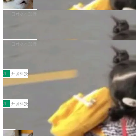
准 AI 能力认知
撑庞大支出的资金来源却呈现出截然不同的面
sh | bash 安装一个能在大项目里自动规划、写
机器出题的前提，是让机器拥有全局视野。整个
貌。数据显示，微软和 Meta 主要依托充沛的经
代码、验证结果的 AI 终端工具。 据介绍，Muse
构建流程可以分为四个环节：建图 → 控制难度
白开水不加糖
营现金流来覆盖资本开支，其资本支出覆盖率分
Code 是 Meta 的编程 agent 产品。它和市场上
→ 质量把关 → 数据概览。
别达到155% 和106%;而SpaceXAI的经营现金
已有的终端编程 agent 在设计理念上有几个明显
腾讯开源 UCL-MPComm 通信库
流仅能覆盖资本开支的12...
的差异点。 异步后台 agent：Muse Code 有一
腾讯网平团队宣布开源了 UCL-MPComm 通信
个主 agent 循环，外加一组后台 agent。这些后
库，并将作为transport接入Mooncake TENT。
白开水不加糖
台 agent...
该通信库针对AI Memory池化场景的数据传输需
CoStrict入选工信部2025人工智能应用
求进行了深度优化，能够实现数据中心内大规模
典型案例
计算节点间多种内存类型的高性能通信。 UCL-
近日，工信部科技司公示《2025人工智能应用典
MPComm将作为一种传输引擎接入Mooncake T
型案例入选名单》，深信服“面向企业研发场景的
开
开源科技
ENT，实现零拷贝传输性能提升30%、非零拷贝
开源 AI 编程平台 CoStrict 应用”凭借卓越的技术
深信服AI算力网关入选工信部人工智能
传输性能最高提升5倍。UCL-MPComm底层基
创新与落地成效成功入选。 全链路私有化部署，
应用典型案例！
于自研UCL-Engine通信引擎，后续腾讯网平将
助力企业AI研发安全落地 当前，越来越多企业已
前不久，工业和信息化部正式发布《2025年人工
持续开源更多基于UCL-Engine的高性能通信组
经开始引入 AI Coding 工具，通过调用公有云模
智能应用典型案例名单》，集中展示人工智能在
开
开源科技
件。 腾讯网平团队在UCL-MPComm中实现了一
型或企业内部部署模型提升研发效率。但随着 AI
各领域的应用成果，覆盖技术底座、行业赋能、
个独立于业务线程的全局通信引擎（Engine），
Coding 从个人辅助工具逐步走向团队级、组织
Jeff Dean 离开 Google：一个时代的结
产品应用、支撑保障、专题等五大方向。深信服
并实...
束，一个实验室的开始
级应用，企业在规模化落地过程中，对安全性、
AI算力网关（AI创新平台）成功入选！ 随着各行
Google 员工编号 20。MapReduce 作者之一。
可控性和代码质量提出了更高要求。 首先是数据
各业的Agent走向规模化建设，算力构成形态逐
Bigtable 作者之一。TensorFlow 的作者之一。
局