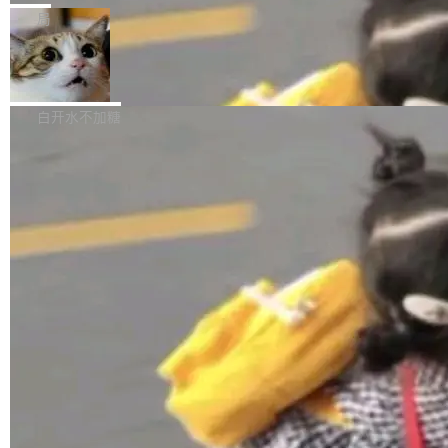
张CT影像上完成像素级精细分割，让系统"...
新功能 macOS：在 Connect/Share 按钮中添加
ube 视频，标题是"SwiftUI 七年后：一个平庸的
局
通过 AirDop 共享书籍的功能 Content server：
故事"。视频核心观点很简单：SwiftUI 发布七年
支持可向服务器后端添加新端点的插件 Edit boo
DBeaver 26.1.4 发布
了，仍然像一个永久公测版。 Manshin 从数据
k：Compress images：添加将 GIF 图像转换为
流、布局系统、API 稳定性、性能、跨平台五个
DBeaver 是一个免费开源的通用数据库工具，适
JPEG/WebP 的选项 ToC Editor：添加一个按
维度逐一批判了 SwiftUI。最让人印象深刻的一
用于开发人员和数据库管理员。DBeaver 26.1.4
白开水不加糖
钮，用于对目录中的条目进...
个论据是：苹果官方的 SwiftUI 教程项目 Land
现已发布，具体更新内容包括： AI 助手： <ul st
marks，用最新 Xcode 在最新 macOS 上构建
yle="margin-left:0; margin-right:0"> <li><span
运行，出来的效果是坏的——侧边栏按钮大小不
style="color:#000000">现在可以通过键盘访问
加载更多
一，界面错位。他说这个问题"两年前就发现了，
AI 聊天功能（添加了一些快捷键）</span></li>
至今没变"。 数据流方面，Manshin 指出 SwiftU
<li><span style="color:#000000">新增了始终
I 的属性包装器演进史...
在新 SQL 控制台中打开 AI 生成的脚本的功能</
span></li> <li><span style="color:#000000...