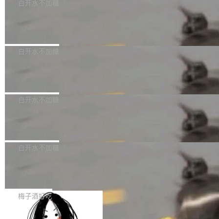
可以用来分析、提炼、审阅、建议，但不能用来
有限公司披露IPO发行价格及战略配售结果，杭
白开水不加糖
创作。 具体来说，LLM 生成的代码可以提交，
州深度求索人工智能基础技术研究有限公司（De
Docker 29.7.2 发布
但必须满足五个条件：预先安排、非关键、高质
epSeek）获配93.3399万股，按150.8元/股发行
量、充分测试、充分审查，并且必须披露。LLM
价格计算，认购金额约1.41亿元，股份锁定期为
Docker 29.7.2 现已发布，具体更新内容如下：
不得生成涉及安全性的关键变更，除非作者本身
36个月。 公告显示，本次宇树科技战略配售对
Bug fixes and enhancements 修复多次传递同
白开水不加糖
就是领域专家。即使如此，政策也"强烈不建
象主要包括长期投资机构、与公司业务具有战略
一环境变量时，docker service create和docker
议"这么做。 对于不披露的情况，审核者可以直
合作关系或长期合作愿景的大型企业、科创板保
Apache Fluss 毕业成为顶级项目
service update会发生 panic 的问题。docker/cl
接关闭 PR，无需解释。 政策作者 Jynn Ne...
荐人跟投子公司，以及公司高级管理人员和核心
i#7145 修复了 Docker Engine 29.7.0 中引入的
今年 7 月，Apache Fluss 的毕业提案在 Apach
员工参与设立的专项资产管理计划。其中，Dee
一个回归问题，该问题导致拉取镜像时会拒绝包
e 孵化器项目管理委员会（IPMC）投票中获得
白开水不加糖
pSeek作为与宇树科技具备战略合作关系的企
含绝对 hardlink 目标的镜像（此类镜像由某些镜
全票通过，随后获 Apache 软件基金会董事会批
业，获配股份数量占本次发行数量的2.31%。 除
像构建工具生成）。moby/moby#53305 修复了
马斯克 AI 百科项目 Grokipedia 被曝数
准。今天，Apache 软件基金会正式宣布 Apach
DeepSeek外，腾讯旗下上海启善投资有限公司
月未更新
Docker Engine 29.7.0 中引入的一个回归问
e Fluss 孵化毕业，成为 Apache 顶级项目（TL
埃隆·马斯克推出的AI百科项目 Grokipedia 被曝
获配9...
题，该问题可能导致在旧版 Linux 内核...
P）！这一里程碑不仅标志着 Fluss 迈入新的发
长期停止内容更新，未能实现其作为“AI版维基百
白开水不加糖
展阶段，也将进一步推动流式存储、实时湖仓与
科”替代品的目标。 据 Lawfare 最新调查，自今
AI 数据基础加速融合，为实时数据基础设施的发
Solon I18n：三种解析器，零样板代码
年4月以来，Grokipedia 页面更新功能基本停
展开启新的篇章。
滞，过去三个月内没有任何条目完成更新，用户
如果你在 Spring Boot 里做过国际化，流程大概
提交的编辑请求也长期处于待处理状态。 Groki
是这样的：配 MessageSource 的 Bean、写 R
梅子酒好吃
pedia 于去年底上线，定位为由人工智能生成内
eloadableResourceBundleMessageSource、
容的百科平台，被马斯克视为传统众包百科网站
Apache Doris 4.1 全面增强 Iceberg：
声明 LocaleResolver、注册 LocaleChangeInt