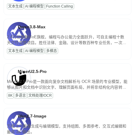
高并发、轻量化任务，适合日常对话、内容创作、基础 RAG、批量
文本生成
AI 编程模型
Function Calling
文案处理等普惠刚需场景。
Qwen3.8-Max
2.4万亿参数MoE旗舰，编程与办公能力全面跃升，可自主编程十数
天交付完整项目。胜任法律、金融、设计等数百种专业任务，一次对
话端到端交付生产级成果。原生视觉理解贯穿规划、执行与验证全流
文本生成
AI 编程模型
多模态
程，支持超长文档与长视频的深度语义解析。长程任务中自主规划与
闭环迭代，持续进化。
MinerU2.5-Pro
MinerU2.5-Pro是一款面向复杂文档解析与 OCR 场景的专业模型，能
够从图片和文档中识别文字、理解页面布局，并将非结构化内容转换
为便于存储、检索和二次处理的结构化结果。
8K
多语言
文档处理/OCR
Wan2.7-Image
万相 2.7 图像生成与编辑模型，支持组图、多图参考、交互式编辑和
最高 2K 输出。