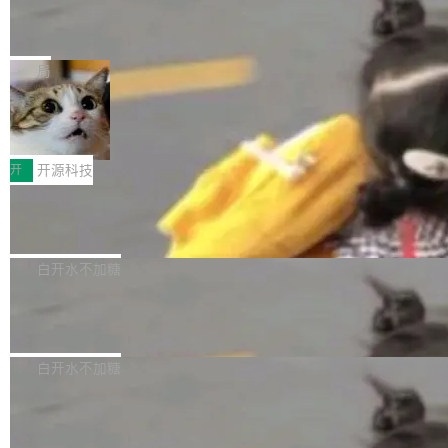
能表现。 在核心规格方面，B850 AO...
码、把关发版这两道关，还得靠人肉扛。 V5.0
竹知了：一个零依赖的单文件 HTML，
方式，以优化查询性能和吞吐量，减少集群中的
把儿时竹蝉玩具搬进浏览器
想让 AI 一起盯。
磁盘寻道和网络调用。 Dgraph v25.4.0 现已发
竹知了（zhuzhiliao）是那种小时候路边摊上几
布，具体更新内容包括： feat(zero)：Zero 现
块钱的玩意儿——一根小竹签，一个竹筒，一头
局
支持 --security superflag（token=...;whitelist
系着涂了松香的线。甩起来，竹膜震动，发出“哇
=...），与 Alpha 版本的格式一致，并据此对其
30倍效率升级：解锁医学影像数据要素
——哇”的蝉鸣声。实物越来越难找了，有开发者
价值化的真实路径
管理 HTTP 端点进行授权。 <blockquote> <p>
把它做成了 Web 玩具，放在 zhuzhiliao.imsai.c
完成一例腹部CT影像标注，张医生过去需要约1
<span><strong>警告：</strong>&nbsp;Zero
c 上，并在 GitHub 开源。 玩法很简单：按住屏
20个小时。他必须在数百张连续影像上，一笔一
开
开源科技
的 admin ...
幕画圈，或者直接甩手机。页面会实时显示转速
笔勾画边界，一层一层识别肌肉组织。如今，使
（圈/秒），声音来自真实竹知了录音的 1.72 秒
Apache Dubbo-go v3.3.2 正式发布
用东软飞标医学影像标注平台，同样的工作缩短
采样，无缝循环。音频解码失败时，还有一套合
至4小时，效率提升30倍。 这组数字背后，改变
这个版本面向生产环境，重心在内核稳定性。我
成兜底——锯齿波振荡器模拟脉冲，并联带通共
的不只是速度，而是把医学影像转化为AI能力的
们彻底收敛了旧配置体系，扩展了 Triple 协议与
白开水不加糖
振峰模拟竹膜和筒腔共鸣。 技术细节上，物理引
路径真正打通了。 大型医院积累的影像数据规模
泛化调用能力，加强了应用级元数据和服务治
擎是绳系质点模型：重力、弹性绳（只拉不
庞大，但不能直接用于训练模型。器官、病灶和
Calibre 9.12 发布，功能强大的开源电
理，同时集中修了并发安全、资源泄漏和热路径
推）、空气阻力，1/240 秒定步长积...
子书工具
组织边界，必须由专业医生逐层识别、标记和校
性能问题。
Calibre 开源项目是 Calibre 官方出的电子书管
正，才能成为机器能理解的高质量数据。医学影
理工具。它可以查看，转换，编辑和分类所有主
白开水不加糖
像AI落地最昂贵的环节，不是算法，是专业医生
流格式的电子书。Calibre 是个跨平台软件，可
的时间。 张医生是某三甲医院放射科副主任医
SwiftUI 问世七年了，为什么开发者还
以在 Linux、Windows 和 macOS 上运行。 Cal
师，牵头一项腹部肌肉影像课题。他需要在数百
在骂它？
ibre 9.12 现已正式发布，此次更新内容如下：
Yakov Manshin 发了一期长达 40 分钟的 YouT