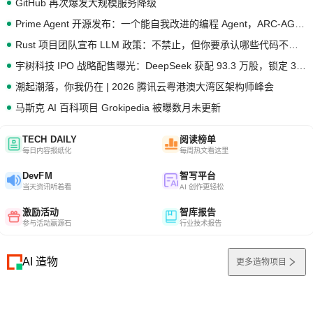
GitHub 再次爆发大规模服务降级
Prime Agent 开源发布：一个能自我改进的编程 Agent，ARC-AGI 3 超越人类专家基线
Rust 项目团队宣布 LLM 政策：不禁止，但你要承认哪些代码不是你写的
宇树科技 IPO 战略配售曝光：DeepSeek 获配 93.3 万股，锁定 36 个月
潮起潮落，你我仍在 | 2026 腾讯云粤港澳大湾区架构师峰会
马斯克 AI 百科项目 Grokipedia 被曝数月未更新
TECH DAILY
阅读榜单
每日内容报纸化
每周热文看这里
DevFM
智写平台
当天资讯听着看
AI 创作更轻松
激励活动
智库报告
参与活动赢源石
行业技术报告
AI 造物
更多造物项目