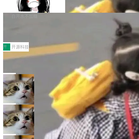
支持 UPDATE、MERGE INTO 与 Iceb
维基百科的替代方案。Lawfare 调查发现，无论
erceptor…五六步之后才能看到第一行翻译文
Apache Doris 4.1 要补齐的，正是缺失的那一
erg V3
热门页面还是低关注度页面，均未出现近期更
本。 Solon 换了个方式。整个 i18n 模块围绕三
半。在已有查询能力的基础上，Doris 进一步支
白开水不加糖
新，相关问题并非局限于特定领域，而是在不同
个解析器、一个注解、一个工具类展开——没有
持了 UPDATE、DELETE、MERGE INTO 等数
主题和访问量页面中普遍存在。 调查人员最初认
XML、没有拦截器注册、没有样板配置。 资源
Testin XAgent：CIO智能测试落地指南
据修改操作、完整的表结构管理与分区演进，以
为，Grokipedia可能只是限...
文件的约定 把文件放到 resources/i18n/ 下： r
及 rewrite_data_files、expire_snapshots 等日
7月30日，TiD2026质量竞争力大会在北京中关
esources/i18n/messages.properties ...
常维护操作，并完整支持 Iceberg V3 格式。
村国家自主创新示范区会议中心开幕。本届大会
开
开源科技
由中关村智联软件服务业质量创新联盟主办，以
让非法状态不可表示：一篇关于 ADT
“智构可信·质创未来——AI原生时代的质量新范
的帖子在 Reddit 火了
式”为主题，直面AI从实验室走向规模化产业落地
有一种东西，一旦用过就回不去了。Alex Fedos
的核心质量命题。会上，《2026智能研发生产力
eev 管它叫"软件设计的基石"。 他说的东西不新
局
工具选型手册》发布，Testin云测的Testin XAge
鲜——代数数据类型（ADT），尤其是和类型
Cloudflare 开源内部企业 AI 平台 Clou
nt智能测试系统入选AI测试领域代表产品。对CI
（sum type）。但他说清楚了一件事：这不是类
dflare OS
O而言，这提示了一个转变：AI测试正在从效率
型系统的学术体操，是日常编码的思维方式。 文
Cloudflare 发布了一个开源项目 Cloudflare O
工具升级为企业的质量基础设施。 CIO面对的新
章从一个简单的例子切入。一个网站的深色主题
S。如果你只看官方博客，你会觉得这是又一
局
现实 过去两年，CIO们的焦虑清单上多了两项：
设置，如果用布尔值 + 可空字段来表示——bool
个"AI 知识库 + 聊天机器人"——每个大厂都在
一是如何让大模型和智能体应用安全地从PoC走
Deno 团队开源 Celld，可自托管的分
ean 表示是否可切换，nullable 的默认模式、浅
做，没什么新鲜的。 但 Kenton Varda 在 Twitte
向生产，二是如何让测试团队跟得上AI应用...
布式 Durable Objects
色方案、深色方案——会产生大量无意义的组
r 上把事情说清楚了： 今天我们发布了 Cloudfla
Ryan Dahl 领导的 Deno 团队推出了最新开源项
合。方案缺了、配置冲突了、全 null 了。要知道
re OS，一个带连接器的聊天机器人，跟其他所
目 Celld，一个能在自己机器上运行 Cloudflare
局