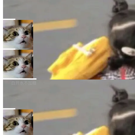
某个软件的源码，在本地构建。修改 agent ...
官方招聘信息中写过一条简洁有力的公式：Mod
Ubuntu 将核心系统包从 deb 转成了 s
单的模型规模升级，而是基于 SenseNova U1
nap
el + Harness = Agent。模型负责理解和推理，
的一次系统性迭代，不仅在同一架构中贯通视觉
Ubuntu 正在把又一个核心系统包从 deb 转为 s
Harness 负责把能力落到真实环境中——调用工
理解、推理、生成与编辑，还仅以 8B-MoT 的轻
nap。这次是 hwctl——一个用来检查 Ubuntu
局
具、读写文件、管理上下文、处理错误、完成闭
量大小，将能力推进到4K、更精细的真实质感、
硬件认证状态的命令行工具。 Canonical 工程师
环。崔添翼招人的标...
更复杂的视觉控制和可持续迭代编辑。 相比 U
Dario Amodei 担心新人来 Anthropic
Alan Griffiths 在邮件列表中说得很直白：「hwc
只为金钱，不为使命
1，U1.5-Lite-Preview 在以下方向上带来了显著
tl 是一个 Ubuntu 专有的包，它和它的依赖项都
顶级 AI 研究员在两家公司之间来回跳，中间只
提升： 原生支持4K图像生成； 更精细的局部纹
是 Ubuntu 专有的，不会用在其他发行版上。」
隔了几天。 Lilian Weng 上周刚宣布因健康原因
局
理、细节与真实世界质感； 更准确的中英文文字
所以 deb 版本的受众实际上为零。既然只有 Ub
离开 Thinking Machines Lab，说自己作为联合
生成与复杂版式组织； 更稳定的图...
untu 用户在用，那用 snap 打包就没什么可纠结
FFmpeg 9.0 发布
创始人的角色「太累了」。几天后，The Inform
的。 从 deb 到 snap 的迁移路径 hwctl 是 rust-
ation 就曝出她将重回 OpenAI，负责递归自我
FFmpeg 9.0 现已发布，包含多项改进。官方更
hwlib 硬件 API 库的一部分，命令行工具负责查
改进方向的研究。她是 Thinking Machines 过
新日志列出的 9.0 版本主要更新内容如下： 扩
白开水不加糖
询 Ubuntu 的硬件认证数据库。...
去一年内第四个离开的联合创始人。 这家由前
展 AMF 色彩转换器 (vf_vpp_amf) 的 HDR 功能
OpenAI CTO Mira Murati 创立的公司，连创始
DeepSeek V4 Flash 单日消耗 8 万亿 t
MP4 muxer 中支持 LCEVC 音轨复用 Playdate
okens 登顶热搜
团队都留不住。 但 Thinking Machines 不是唯
视频编码器和多路复用器 添加 v360_vulkan filt
8 万亿 tokens。一天。一家公司的消耗。 Open
一在人才争夺战中失血的公司。六月，Google
er HE-AAC 960 解码 (DAB+) transpose_cuda
Code 在 X 上发帖：「DeepSeek Flash did 8T
局
连失两员大将：Noam Shazeer 去了 Op...
filter 添加 AMF Frame Rate Converter (vf_frc
tokens on August 1st. 5T of free usage + 3T
_amf) filter SMPTE 2094-50 元数据支持和直
NetBSD 11.0 正式发布
on OpenCode Go.」79.8 万次浏览，连带着 #
通 ProRes RAW VideoToolbox 硬件加速器 AP
DeepSeek一天消耗了8万亿# 上了微博热搜——
NetBSD 11.0 现已正式发布，这是 NetBSD 操