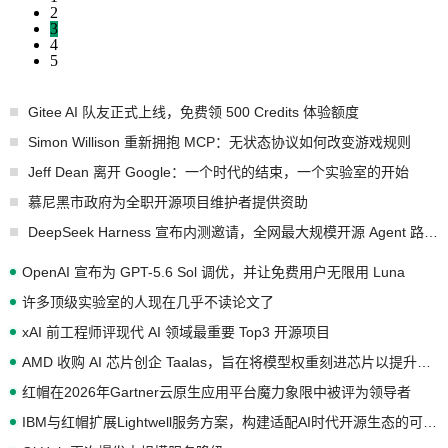
2
3
4
5
Gitee AI 队友正式上线，免费领 500 Credits 体验额度
Simon Willison 重新拥抱 MCP：无状态协议如何改变游戏规则
Jeff Dean 离开 Google：一个时代的结束，一个实验室的开始
慕尼黑市政府为全职开源项目维护者提供资助
DeepSeek Harness 宣布内测邀请，全网最大规模开源 Agent 路演现场诞生
OpenAI 宣布为 GPT-5.6 Sol 调优，并让免费用户无限用 Luna
许多顶级实验室的人现在几乎不读论文了
xAI 前工程师评现代 AI 领域最重要 Top3 开源项目
AMD 收购 AI 芯片创企 Taalas，旨在将模型权重刻进芯片以提升推理性能
红帽在2026年Gartner云原生应用平台魔力象限中被评为领导者
IBM与红帽扩展Lightwell服务方案，构建适配AI时代开源生态的可信基础设施