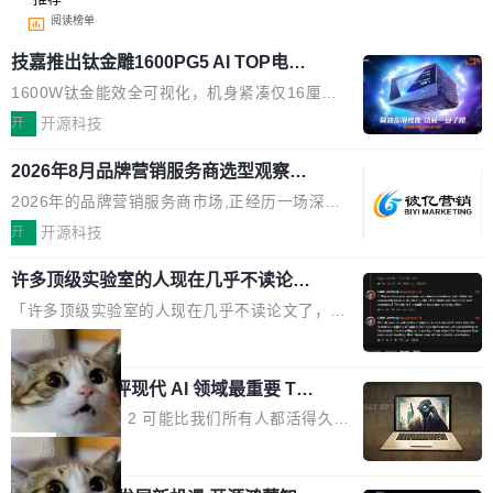
阅读榜单
技嘉推出钛金雕1600PG5 AI TOP电
源：为发烧级主机与本地AI算力打造旗
1600W钛金能效全可视化，机身紧凑仅16厘米
舰供电方案
继2026台北电脑展首度亮相后，技嘉科技近日正
开
开源科技
式发布钛金雕1600PG5 AI TOP电源。这款高端
2026年8月品牌营销服务商选型观察：
电源专为发烧级DIY主机与本地AI算力平台打
从流量思维到品牌资产思维的范式转移
造，整机长度仅16厘米，提供1600W额定功率
2026年的品牌营销服务商市场,正经历一场深刻
与80PLUS钛金能效；支持ATX 3.1与PCIe 5.1
的价值重构。全球全案品牌代理机构市场从2025
开
开源科技
规范，结合服务器级元件、完善供电线材与内置
年的83.1亿美元增长至2026年的86.6亿美元,年
实时LCD监控屏，可充分满足当下高阶PC主机
许多顶级实验室的人现在几乎不读论文
复合增长率达5.44%,预计2032年将突破120亿美
了
的严苛使用需求。 澎湃功率，紧凑机身 钛金雕1
元。数字广告与公共关系相关服务市场更是从20
「许多顶级实验室的人现在几乎不读论文了，而
600PG5 AI TOP具备强悍输出功率，同时实现
25年的8463亿美元扩张至2026年的8763亿美
且他们认为 ICLR/ICML/NeurIPS 充斥着大量过
局
机身尺寸大幅精简。整机长度仅16厘米，属于同
元。数字的背后是一个清晰的事实——品牌对专
度宣传和欺诈。」 OpenAI 研究员 Keller Jorda
功率段机身尺寸十分紧凑的1600W电源产品。小
业化营销服务的需求从未如此迫切。 但市场扩容
xAI 前工程师评现代 AI 领域最重要 Top
n 这条推文引发了广泛讨论。他不是在说风凉
巧机身有效提升市面主流标准A...
3 开源项目
的同时,服务商的竞争逻辑正在改变。2026年Top
话，他是说出了一个圈内人尽皆知但很少公开捅
Flash Attention 2 可能比我们所有人都活得久。
Agency年度合辑的观察指出,“产品”这个离消费
破的事实。 Jordan 随后补充了一句软化声明：
这句话不是来自某个技术博客，而是出自 Hieu
局
者最近的载体,在整个品牌营销层面的权重显著变
「我不认为这些会议上大部分论文都在过度宣传
Pham 的一条推文。Hieu Pham 是谁？他是 xAI
高了。全域营销服务商的竞争正在从规模转向深