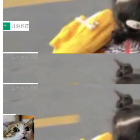
64 STAR64，以及 QEMU。 增强了对 POSIX.1
台鲸鸿动能协同华为游戏中心，面向游戏行业开
-2024 和 C23 编程接口标准的兼容性。 compat
技嘉X3D系列再添新成员 B850 AORU
发者及生态伙伴，系统呈现了平台在游戏领域的
S ELITE X3D主板强化性能体验
_linux(8) 增强了对 Linux 系统调用的支持，包
完整能力版图——从IAP高价值用户的全周期经
面向AMD Ryzen X3D处理器玩家，技嘉X3D系
括 epoll（围绕 kqueue 实现）、POSIX 消息队
营、到IAA游戏的“买变一体”正循环、再到联运与
列主板阵容迎来新成员——B850 AORUS ELITE
开
开源科技
列、...
广告协同的全链路经营闭环，以及面向全球市场
X3D。作为面向主流高性能平台打造的全新主板
的出海增长布局。 华为终端云业务商业化销售负
Zadig v5.0 发布：AI 发布专员与 AI 审
产品，B850 AORUS ELITE X3D延续技嘉在X3
查专员上线
责人在开场致辞中表示，游戏开发者的核心诉求
D平台优化上的技术积累，旨在为游戏玩家带来
我们团队这几天最大的卡点不是 AI 写得不够
已不再是“多一个投放渠道”，而是一套能够持续
更稳定、更高效的装机选择。 B850 AORUS ELI
好，是 AI 写得太好了。 好到审查排期从两天的
白开水不加糖
驱动增长的体系。截至目前，搭载HarmonyOS
TE X3D基于AMD AM5平台打造，支持AMD Ry
活儿拖成了五天。PR 一堆起来没人敢合，发布
6的终端设备已突破7000万台，注册开发者数量
zen 9000/8000/7000系列处理器，并针对X3D
Dgraph v25.4.0 发布，具有图形后端的
窗口推了又推。好到合进 main 分支的代码，我
已突破 1100 万。随着鸿蒙生态汇聚越来越多的
原生 GraphQL 数据库
处理器特性进行平台级优化。其搭载X3D鸡血模
们自己都没看完。 这事不是个例。GitLab 调研
Dgraph 是一个水平可扩展的分布式 GraphQL
高质量游戏...
式2.0，可根据不同使用场景释放处理器潜力，
过 1528 名开发者，85% 说 AI 把瓶颈从写代码
数据库，有一个图形后端。作为一个原生的 Gra
白开水不加糖
帮助玩家在游戏与高负载应用中获得更充分的性
转移到了审代码。 写代码有人替你干了。但审代
phQL 数据库，它严格控制数据在磁盘上的排列
能表现。 在核心规格方面，B850 AO...
码、把关发版这两道关，还得靠人肉扛。 V5.0
竹知了：一个零依赖的单文件 HTML，
方式，以优化查询性能和吞吐量，减少集群中的
把儿时竹蝉玩具搬进浏览器
想让 AI 一起盯。
磁盘寻道和网络调用。 Dgraph v25.4.0 现已发
竹知了（zhuzhiliao）是那种小时候路边摊上几
布，具体更新内容包括： feat(zero)：Zero 现
块钱的玩意儿——一根小竹签，一个竹筒，一头
局
支持 --security superflag（token=...;whitelist
系着涂了松香的线。甩起来，竹膜震动，发出“哇
=...），与 Alpha 版本的格式一致，并据此对其
30倍效率升级：解锁医学影像数据要素
——哇”的蝉鸣声。实物越来越难找了，有开发者
价值化的真实路径
管理 HTTP 端点进行授权。 <blockquote> <p>