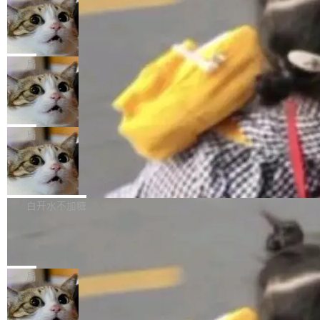
年。FFmpeg 社区最终选择用一个大版本的名
列表的数据匹配 —— 一项常规的数据处理任
没有拐弯抹角。他说中国正在赢得 AI 竞赛，而
字，留下了这份纪念。 雷霄骅曾是中国传媒大学
务，最终却产生了 180 万美元的账单，实际支出
当 AI agent 把源码变成了最好的扩展系
且按目前的速度，中国 AI 工具预计在今年底或
数字电视技术方向的博士生，长期从事视频、音
统，开发者工具必须开源
超出原定预算 860%。 更令人意外的是，该项目
2027 年就能追上美国前沿实验室的水平。 Dela
五年前，David Crawshaw 问过很多软件工程师
频技...
最终并未成功落地，而高额算力消耗持续运行长
ngue 把原因归结为一件事：开放协作。中国的
一个问题：你写过什么给自己用的程序？答案几
局
达 5 个月，公司直到财务对账时才察觉异常。这
AI 开发者在一个共享和协作的生态里加速迭代，
乎都是没有。工程师们整天用别人写的程序写程
意味着一个无人看管的 AI 程序，在近半年时间
而美国模型厂商在"闭门造车"。他的原话是 "buil
DeepSeek Harness 宣布内测邀请，全
序给别人用。偶尔有人自己写个博客系统、智能
里日夜不停地"烧钱"。 复盘显示，...
网最大规模开源 Agent 路演现场诞生
ding in silos"——各自为战，互不通气。 这个判
家居控制、家庭实验室，都算稀奇事。 Crawsh
一条内测招募帖，发出去的时候大概没人想到它
断从他嘴里说出来分量不同。Hugging Face 是
aw 是 Shelley 的作者，一个开源 AI coding age
会变成一场开源 Agent 生态的路演。 8月1日，
局
全球最大的开源 AI 平台，上面跑着上百万个模
nt。他最近在博客上写了一篇文章，核心论点很
DeepSeek Harness 团队负责人崔添翼（tiany
型。谁在开源赛道上领先，...
简单：开发者工具必须开源。 理由不是传统的自
商汤 SenseNova U1.5-Lite-Preview
i）在 X 上发帖： 「如果你是 Agent Harness 相
开源
由软件情怀，而是一个跟 AI agent 直接相关的
关开源项目的开发者，希望参加 DeepSeek Har
商汤科技宣布面向社区开源轻量级统一多模态模
技术判断。 两行 prompt 就能个性化任何软件 C
ness 的内测，可以回复或私信联系我。请附上
型的预览版本 SenseNova U1.5-Lite-Preview。
白开水不加糖
rawshaw 给出了两个 prompt。 第一个： "下载
GitHub id 以及开源代表作。」 DeepSeek 曾在
公告称，SenseNova U1.5-Lite-Preview并非简
某个软件的源码，在本地构建。修改 agent ...
官方招聘信息中写过一条简洁有力的公式：Mod
Ubuntu 将核心系统包从 deb 转成了 s
单的模型规模升级，而是基于 SenseNova U1
nap
el + Harness = Agent。模型负责理解和推理，
的一次系统性迭代，不仅在同一架构中贯通视觉
Ubuntu 正在把又一个核心系统包从 deb 转为 s
Harness 负责把能力落到真实环境中——调用工
理解、推理、生成与编辑，还仅以 8B-MoT 的轻
nap。这次是 hwctl——一个用来检查 Ubuntu
局
具、读写文件、管理上下文、处理错误、完成闭
量大小，将能力推进到4K、更精细的真实质感、
硬件认证状态的命令行工具。 Canonical 工程师
环。崔添翼招人的标...
更复杂的视觉控制和可持续迭代编辑。 相比 U
Dario Amodei 担心新人来 Anthropic
Alan Griffiths 在邮件列表中说得很直白：「hwc