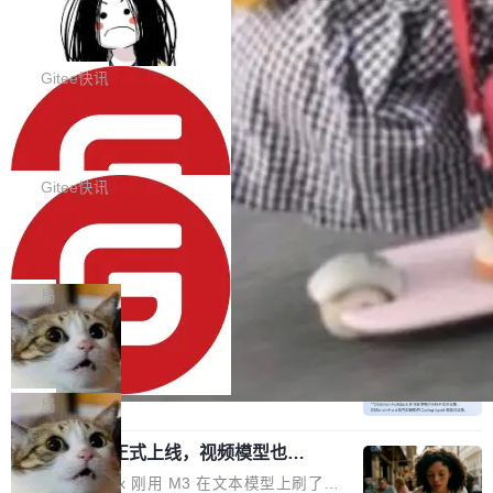
代码评审及自动化运维的全面落地夯实了“一体
BootstrapBlazor v10.9.0 已经发布，B
器。HTTP 引擎是一个独立插件。你选一个，或
ootstrap 样式的 Blazor UI 组件库
化”的基座。 新版本将为用户带来更好的使用体
者选两个，不同环境之间切换，一行应用代码都
BootstrapBlazor v10.9.0 已经发布，Bootstrap
验和更高的工作效率，感谢大家一直以来的支持
不用改。 下面快速过一下 10 种 HTTP 服务器
样式的 Blazor UI 组件库 此版本更新内容包括：
Gitee快讯
和反馈，我们将继续努力提供更优秀的产品和服
选项，各自适合什么场景，以及怎么切换。 一行
Release 2026-07-31 V10.9.0 Fixes fix(MultiFi
务！ 新增功能点 DevOps： 采用自研代码托管
依赖替换 在 Solon 里换 HTTP 服务器就是改 po
SolonCode v2026.8.2 已经发布，终端
lter): 增加暗黑主题支持 by @ArgoZhang in htt
平台，支持一站式安装，提供从代码提交到交付
智能体
m.xml 里一个依赖，别的什么都不用动。 <depe
ps://github.com/dotnetcore/BootstrapBlazor/p
SolonCode v2026.8.2 已经发布，终端智能体
的...
ndency> <groupId>org.noear</groupId> <arti
ull/8239 fix(Camera): 增加 exact 显式设置设备
此版本更新内容包括： 优化 soloncode run 模
Gitee快讯
factId>solon-web</artifac...
id by @kkxkx in https://github.com/dotnetcor
式（参考 run-headless-mode.md） 添加 solon
e/BootstrapBlazor/pull/825...
OpenAI 宣布 GPT-5.6 Luna 价格下降
code web 国际化多语言支持 添加 soloncode w
80%
eb 消息列表消息导航支持 修复 soloncode web
OpenAI 宣布 GPT-5.6 Luna 价格下降 80%。输
文件详情初次显示时语法高亮失效的问题 修复 s
入从每百万 token 1 美元砍到 0.2 美元，输出从
局
oloncode web 审查详情文件名中文乱码的问题
6 美元砍到 1.2 美元。GPT-5.6 Terra 降 20%。
细节优化 详情查看：https://gitee.com/opensol
DeepSeek-V4-Flash 官方 API 现已正
旗舰 Sol 没降，但加了一个 Fast 模式——2.5
式上线公测
on/soloncode/releases/v2026.8.2
倍速度，2 倍价格，智商不变。 降价的理由不是
DeepSeek V4 Flash 正式版今天上线了。模型
市场竞争，不是清库存，是 Sol 自己把自己优化
结构和参数规模没变，还是 MoE 284B、激活 1
局
了。 这事分两步。第一步，OpenAI 把 GPT-5.6
3B、100 万 token 上下文——只重新做了后训
Sol 部署上线。第二步，让 Sol 通过 Codex 自
MiniMax H3 正式上线，视频模型也开
练。但改完之后，Agent 能力直接把自家 4 月发
始玩全模态了
己去优化自己的推理基础设施。Sol 学了 Triton
的 Pro Preview 给干了。 九项 Agent 基准测试
上个月 MiniMax 刚用 M3 在文本模型上刷了一