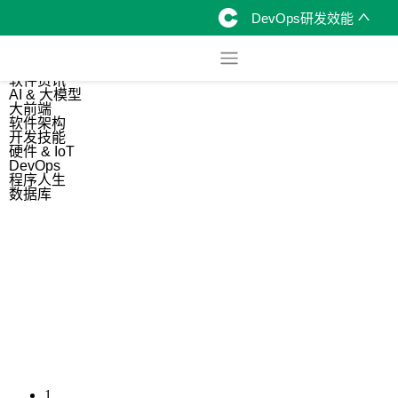
DevOps研发效能
综合
开源资讯
软件资讯
AI & 大模型
大前端
软件架构
开发技能
硬件 & IoT
DevOps
程序人生
数据库
1