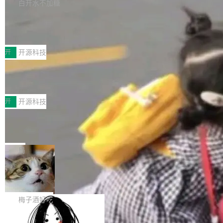
库，并将作为transport接入Mooncake TENT。
白开水不加糖
台 agent...
该通信库针对AI Memory池化场景的数据传输需
CoStrict入选工信部2025人工智能应用
求进行了深度优化，能够实现数据中心内大规模
典型案例
计算节点间多种内存类型的高性能通信。 UCL-
近日，工信部科技司公示《2025人工智能应用典
MPComm将作为一种传输引擎接入Mooncake T
型案例入选名单》，深信服“面向企业研发场景的
开
开源科技
ENT，实现零拷贝传输性能提升30%、非零拷贝
开源 AI 编程平台 CoStrict 应用”凭借卓越的技术
传输性能最高提升5倍。UCL-MPComm底层基
深信服AI算力网关入选工信部人工智能
创新与落地成效成功入选。 全链路私有化部署，
应用典型案例！
于自研UCL-Engine通信引擎，后续腾讯网平将
助力企业AI研发安全落地 当前，越来越多企业已
前不久，工业和信息化部正式发布《2025年人工
持续开源更多基于UCL-Engine的高性能通信组
经开始引入 AI Coding 工具，通过调用公有云模
智能应用典型案例名单》，集中展示人工智能在
开
开源科技
件。 腾讯网平团队在UCL-MPComm中实现了一
型或企业内部部署模型提升研发效率。但随着 AI
各领域的应用成果，覆盖技术底座、行业赋能、
个独立于业务线程的全局通信引擎（Engine），
Coding 从个人辅助工具逐步走向团队级、组织
Jeff Dean 离开 Google：一个时代的结
产品应用、支撑保障、专题等五大方向。深信服
并实...
束，一个实验室的开始
级应用，企业在规模化落地过程中，对安全性、
AI算力网关（AI创新平台）成功入选！ 随着各行
Google 员工编号 20。MapReduce 作者之一。
可控性和代码质量提出了更高要求。 首先是数据
各业的Agent走向规模化建设，算力构成形态逐
Bigtable 作者之一。TensorFlow 的作者之一。
局
安全与合规要求。对于大多数普通研发场景，公
渐丰富，用户关注的重点也在发生变化：不只是
Gemini 的架构师。Google 首席科学家。 Jeff D
有云模型能够满足快速试用和效率提升的需求。
让AI用起来，还要进一步看清混合算力时代下，
🔥 SolonCode v2026.8.4 发布：界面
ean 在 Google 工作了 27 年后，宣布离职。 他
但对于金融、能源、医疗等对数据安全要求较...
字体可调、22 种语言、记忆搜索增强
Token花在哪里、算力是否被充分利用，以及持
不是一个人走。一同离开的还有 Sanjay Ghema
打开终端就能上岗的全中文编码智能体，这一轮
续增长的AI成本该如何优化。 深信服AI算力网关
wat（Google 员工编号 23，Jeff Dean 二十多
把「看得清、用母语、记得住」三件事一次补
梅子酒好吃
正是围绕这些实际问题，从Token治理和成本治
年的编程搭档，MapReduce 和 Bigtable 的共同
齐。 SolonCode 是什么 SolonCode 是杭州无
理两个方面，让用户的每一份算力都看得清、管
作者）、Quoc Le（Google 大脑核心成员，Se
让“代码语义理解”深度释放AI Coding
耳科技研发的企业级终端编码智能体——一位全