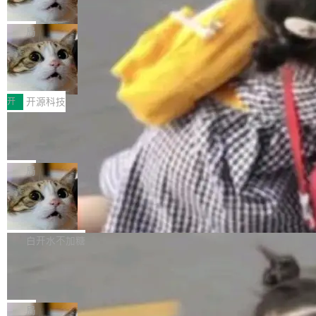
诉讼，称“Apple is getting this wron
（<a href="https://bugzilla.mozilla.org/show_
orkers 跑了十年 Isolate。用 CEO Matthew Pri
上个月，苹果一纸诉状把 OpenAI 告上法庭，指
g”
bug.cgi?id=204...
nce 的话说：「我们一生都在用 Isolate 运行代
控其挖角苹果前员工并窃取商业秘密。苹果的诉
局
码，而 AI Agent 不需要容器，它们需要的是 Iso
状把 OpenAI 描述成一个系统性地从前东家挖
late。」 容器为什么不合适 容器的问题在于启动
HUAWEI MatePad Edge上架WorkBu
人、套取机密信息的对手。 OpenAI 没发律师
ddy鸿蒙PC版，说话就能干活的AI办公
和销毁都太重了。一个 Agent 要执行的任务可能
函，也没选择庭外沉默。它在官网贴了一篇博
全能AI工作台WorkBuddy鸿蒙PC版上架HUAWE
搭子
只需要几毫秒的 CPU 时间，但容器从冷启动到
文，标题只有六个字：Apple is getting this wro
I MatePad Edge应用市场，直接下载即可使
开
开源科技
就绪要花数秒。如果未来有十...
ng。 然后，它把邮件往来和 iMessage 聊天记
用，与鸿蒙电脑上的体验一致。值得一提的是，
FFmpeg 9.0 发布：代号“Lei”，以此纪
录全贴了出来。 他发错人了 苹果外部律师 Gabr
这是目前市面上唯一支持平板接入WorkBuddy P
念中国开发者雷霄骅
iel Gross 来自 Weil 律所，2 月 23 日下午 5:53
C版的产品，搭载“人机双写”重磅功能——你写
全球知名开源多媒体框架 FFmpeg 今天正式发
给 OpenAI 总法律顾问 Che Chang 发了封邮
你的，AI写AI的，同屏协作互不干扰。一句话让
布了 9.0 版本。这个版本除了带来新一代音视频
局
件，附了一封长信，要求 OpenAI 配合调查前苹
AI帮你干活，现在开启全新体验！ 温馨提示：
处理能力和硬件加速支持之外，还有一个特殊之
果员工带走机密信...
亚马逊成本失控：AI 写代码烧掉 1215
体验WorkBuddy鸿蒙PC版前，请将 HUAWEI M
处：FFmpeg 9.0 的代号是“Lei”。 这个名字，
万元，超预算 860%
atePad Edge 升级至 HarmonyOS 6.1.0.135S
来自中国开发者雷霄骅（Lei Xiaohua）。 对于
外媒近日曝光了亚马逊的多份内部报告显示，AI
P9 patch03及以上版本。 *升级路径：设置 > 搜
很多中国音视频开发者而言，这个名字并不陌
导致公司在多个项目上超支。《金融时报》报道
白开水不加糖
索“软件更新” > 检查更新，即可搜索新版本，下
生。十年前，他通过大量中文技术文章、源码分
称，仅一个项目的成本超支就高达 180 万美元
载安装完成升级即可。 没有...
析和开源示例，让一代开发者第一次真正理解 F
Hugging Face CEO 发声：中国正在开
（约合人民币 1215 万元）。 具体来说，一名工
源模型上碾压我们
Fmpeg，也成为很多人进入音视频开发领域的
程师借助 Anthropic 旗下 Claude Sonnet 模型
"他们正在开源模型上碾压我们。" Hugging Fac
“启蒙老师”。 而今年，恰好是雷霄骅离世十周
编写程序，目标是完成电商平台作者信息与商品
e CEO Clément Delangue 在 CNBC 的采访里
局