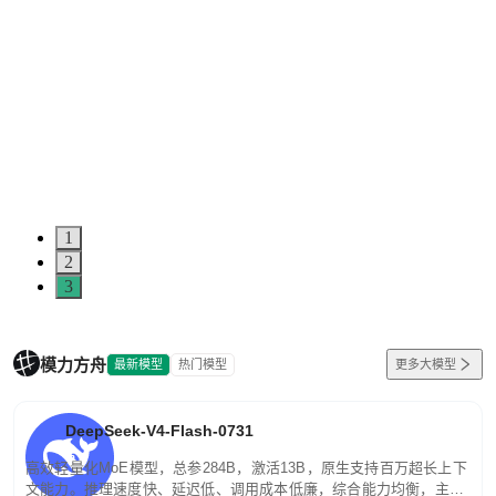
1
2
3
模力方舟
最新模型
热门模型
更多大模型
DeepSeek-V4-Flash-0731
高效轻量化MoE模型，总参284B，激活13B，原生支持百万超长上下
文能力。推理速度快、延迟低、调用成本低廉，综合能力均衡，主打