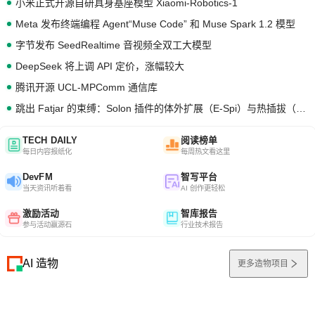
小米正式开源自研具身基座模型 Xiaomi-Robotics-1
Meta 发布终端编程 Agent“Muse Code” 和 Muse Spark 1.2 模型
字节发布 SeedRealtime 音视频全双工大模型
DeepSeek 将上调 API 定价，涨幅较大
腾讯开源 UCL-MPComm 通信库
跳出 Fatjar 的束缚：Solon 插件的体外扩展（E-Spi）与热插拔（H-Spi）
TECH DAILY
阅读榜单
每日内容报纸化
每周热文看这里
DevFM
智写平台
当天资讯听着看
AI 创作更轻松
激励活动
智库报告
参与活动赢源石
行业技术报告
AI 造物
更多造物项目