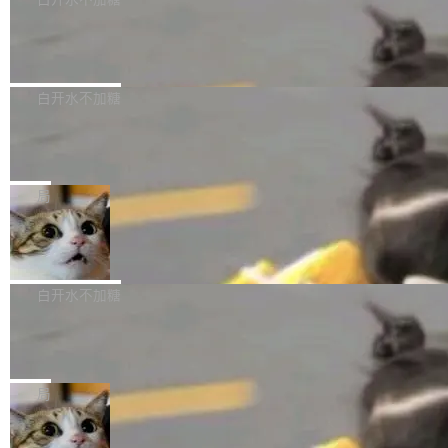
成本降低 30%，精度不变。 FP8 省的不仅是显
先理解你的语境和意图，再把准确的文字直接给
s： 实现了URL.Parse()便捷功能 对浏览器内部
存 KV cache 是推理时最吃显...
到你。从“逐字转写、单点优化”演进为“理解语
PostgreSQL 18/19 新特性深度解读
函数添加了多项边界检查，以避免潜在的越界访
境、兼容场景、一键直出”。 Hy ASR 3.0 previe
问、下溢和溢出。（DiD） 修复了加载和解析内
演讲者分享了一个有趣的实践：面对 PG 18 已
w 不要求标准普通话，方言识别覆盖粤语、吴语
容提供的字体时出现的几个问题 为避免音频加
发布的 Release Notes，他利用 AI 工具（如 Co
白开水不加糖
等 10 大方言片区和 20 余个二级小片区。在开
载、处理和播放过程中可能出现的一系列错误，
pilot）对数千条 commit 日志进行自动分析，先
源评测集中，Hy ASR 3.0 preview 在多语种的
对音频采样频率设定了下限 采样率低于 8kHz
慕尼黑市政府为全职开源项目维护者提
让模型总结出三十余条潜在特性，再逐条要求生
WER（...
供资助
（通常被认为是 "telephone"/"walkie-talkie" 音
成详细解释和代码校验，最终筛选出对用户体感
"在过去大约 10 年的大部分时间里，libexpat 的
质的最低采样率）的音频格式将被拒绝 修复了 C
最强的若干项。对于尚未正式发版的 PG 19，则
维护工作一直与我的日常工作、家务、社交生活
局
SS 圆角虚线样式中可能存在的问题 如果表单中
通过拉取过去一年内（从 PG 18 Beta1 时间点
和休闲娱乐竞争时间。" 这是 libexpat 维护者 S
的图像元素不在同一个子树中，则它们将不再关
至今）的所有 commit，同样交由 AI 分析提炼。
Firefox 153.0.3 发布
ebastian Pipping 写在博客里的话。8 月 4 日，
联 加...
经过人工复核，准确度令人满意。这一方法也为
他宣布了一个新消息：从 2026 年 8 月 1 日起，
Firefox 153.0.3 现已发布，具体更新内容如
社区爱好者提供了高效跟踪新版本的思路。
他可以全职维护 libexpat 了，最长 6 个月。发
下： New Smart Window 包含多项增强功能：
白开水不加糖
工资的是慕尼黑市政府。 libexpat 是一个 C99
<ul> <li>现在建议列表会显示更多结果，方便用
编写的流式 XML 解析器，MIT 许可证。和 libx
Cloudflare Computer 开源：你的 Age
户查找历史记录和切换到已打开的标签页。（<a
nt 需要一台电脑，而不是一个容器
ml2 一样，它是世界上使用最广泛的 XML 解析
href="https://bugzilla.mozilla.org/show_bug.c
Cloudflare 开源了名为 @cloudflare/computer
库之一。你的操作系统、浏览器、无数的基础设
gi?id=2019042">Bug&nbsp;2019042</a>）</l
的 npm 包。项目的核心论点是：容器不适合 Ag
局
施软件，很可能都在用它。而过去十年，维护它
i> <li>现在，助手可以直接使用 Exa 的网络搜索
ent 计算。真正适合的，是 Isolate。 Cloudflare
的人一直在用业余...
结果回答问题，而无需将问题转交给搜索引擎。
OpenAI 公开邮件和聊天记录回应苹果
工程师在这件事上没什么可谦虚的——他们用 W