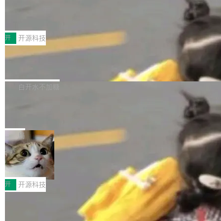
marks，用最新 Xcode 在最新 macOS 上构建
传音TEX AI语音算法团队斩获MLC-SL
yle="margin-left:0; margin-right:0"> <li><span
M 2026国际挑战赛Task 1亚军
运行，出来的效果是坏的——侧边栏按钮大小不
style="color:#000000">现在可以通过键盘访问
近日，在国际语音领域顶级会议INTERSPEECH
一，界面错位。他说这个问题"两年前就发现了，
AI 聊天功能（添加了一些快捷键）</span></li>
2026卫星活动——第二届多语种对话语音语言模
开
开源科技
至今没变"。 数据流方面，Manshin 指出 SwiftU
<li><span style="color:#000000">新增了始终
型挑战赛 （Multilingual Conversational Speec
I 的属性包装器演进史...
在新 SQL 控制台中打开 AI 生成的脚本的功能</
Qwen3.8-Max 发布，下周开源 Qwen3.
h Language Model Challenge，MLC-SLM）T
8-27B
span></li> <li><span style="color:#000000...
ask 1赛道中，传音TEX AI中心语音算法团队以
千问大模型宣布正式推出 Qwen 家族迄今最强大
自主研发的说话人归属多语种自动语音识别系统
的模型 Qwen3.8-Max，也是其首个 Max 规模
白开水不加糖
取得tcpMER 15.41%的成绩，在全球110支参赛
的开源权重模型。Qwen3.8-Max 的模型权重预
队伍中位列第二。此次突破展现了传音在多语种
MiniMax H3 开源：33B 全模态模型，
计将于开源，彼时也将同步开源 Qwen3.8-27B
一个视觉语言模型只够当它的编码器
语音识别、说话人日志、时间对齐与长音频工程
模型。 根据介绍，Qwen3.8-Max 基于 Qwen 3.
MiniMax 今天开源了 H3，一个 33B 参数的全模
化系统等关键方向的系统性技术实力。 本届赛事
5 的架构基础构建，参数规模扩展至 2.4 万亿，
态生成模型，能生成带原生立体声的 2K 视频。
局
聚焦多语言对话语音模型面临的关键技术挑战，
激活参数95B，支持100万上下文Tokens，在编
没有发布会，没有预告，直接扔了篇文章出来，
共吸引来自全球工业界与学术界的1...
程、办公、科研以及长周期任务等方面实现了全
DeepSeek-V4-Flash正式版API上线超
权重已经上传至 Hugging Face。 去年国内的视
算互联网
面提升。它不仅能应对更具挑战性的问题，还能
频生成模型还在追 Runway 和 Pika 的参数，今
近日，DeepSeek-V4-Flash 正式版 API 开启公
更可靠地端到端完成复杂任务，输出值得信赖的
天 MiniMax H3 从架构到许可都摆上台面了。一
开测试。国家超算互联网正式上线 DeepSeek-V
开
开源科技
成果。 全球开发者都可通过千问 AI 平台获得 Q
个模型，三个模块，两个开源。 H3 由三个模块
4-Flash 正式版（DeepSeek-V4-Flash-0731）
wen3.8 的 API 服务：国内每百万 Tok...
组成：H3-Context-IR 负责多模态指令理解和编
Docker 29.7.1 发布
模型 API 调用服务和模型文件。 DeepSeek-V4-
排（闭源，提供 API）；H3-Base 是核心生成模
Flash-0731 经过大量后训练工作，智能体能力
Docker 29.7.1 现已发布，具体更新内容如下：