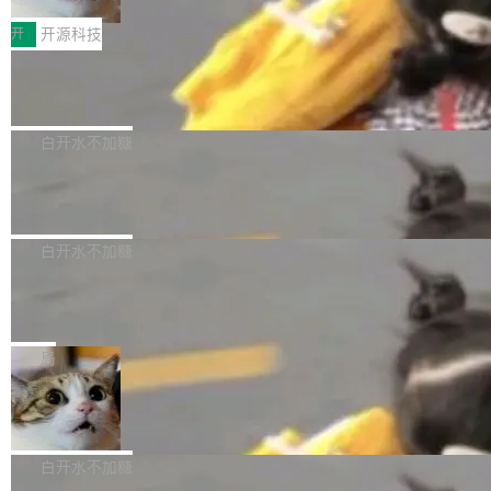
把它做成了 Web 玩具，放在 zhuzhiliao.imsai.c
完成一例腹部CT影像标注，张医生过去需要约1
<span><strong>警告：</strong>&nbsp;Zero
c 上，并在 GitHub 开源。 玩法很简单：按住屏
20个小时。他必须在数百张连续影像上，一笔一
开
开源科技
的 admin ...
幕画圈，或者直接甩手机。页面会实时显示转速
笔勾画边界，一层一层识别肌肉组织。如今，使
（圈/秒），声音来自真实竹知了录音的 1.72 秒
Apache Dubbo-go v3.3.2 正式发布
用东软飞标医学影像标注平台，同样的工作缩短
采样，无缝循环。音频解码失败时，还有一套合
至4小时，效率提升30倍。 这组数字背后，改变
这个版本面向生产环境，重心在内核稳定性。我
成兜底——锯齿波振荡器模拟脉冲，并联带通共
的不只是速度，而是把医学影像转化为AI能力的
们彻底收敛了旧配置体系，扩展了 Triple 协议与
白开水不加糖
振峰模拟竹膜和筒腔共鸣。 技术细节上，物理引
路径真正打通了。 大型医院积累的影像数据规模
泛化调用能力，加强了应用级元数据和服务治
擎是绳系质点模型：重力、弹性绳（只拉不
庞大，但不能直接用于训练模型。器官、病灶和
Calibre 9.12 发布，功能强大的开源电
理，同时集中修了并发安全、资源泄漏和热路径
推）、空气阻力，1/240 秒定步长积...
子书工具
组织边界，必须由专业医生逐层识别、标记和校
性能问题。
Calibre 开源项目是 Calibre 官方出的电子书管
正，才能成为机器能理解的高质量数据。医学影
理工具。它可以查看，转换，编辑和分类所有主
白开水不加糖
像AI落地最昂贵的环节，不是算法，是专业医生
流格式的电子书。Calibre 是个跨平台软件，可
的时间。 张医生是某三甲医院放射科副主任医
SwiftUI 问世七年了，为什么开发者还
以在 Linux、Windows 和 macOS 上运行。 Cal
师，牵头一项腹部肌肉影像课题。他需要在数百
在骂它？
ibre 9.12 现已正式发布，此次更新内容如下：
Yakov Manshin 发了一期长达 40 分钟的 YouT
张CT影像上完成像素级精细分割，让系统"...
新功能 macOS：在 Connect/Share 按钮中添加
ube 视频，标题是"SwiftUI 七年后：一个平庸的
局
通过 AirDop 共享书籍的功能 Content server：
故事"。视频核心观点很简单：SwiftUI 发布七年
支持可向服务器后端添加新端点的插件 Edit boo
DBeaver 26.1.4 发布
了，仍然像一个永久公测版。 Manshin 从数据
k：Compress images：添加将 GIF 图像转换为
流、布局系统、API 稳定性、性能、跨平台五个
DBeaver 是一个免费开源的通用数据库工具，适
JPEG/WebP 的选项 ToC Editor：添加一个按
维度逐一批判了 SwiftUI。最让人印象深刻的一
用于开发人员和数据库管理员。DBeaver 26.1.4
白开水不加糖
钮，用于对目录中的条目进...
个论据是：苹果官方的 SwiftUI 教程项目 Land
现已发布，具体更新内容包括： AI 助手： <ul st