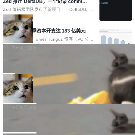
个小型数据库，应用天然按分片构建，单个数据
Zed 推出 DeltaDB，一个记录 commit
高价的三星折叠（三星Galaxy Z Fold8 Ultra / Z
之间所有操作的版本控制系统
库的竞争和爆炸半径问题在设计层面就被消除
Fold8 / Z Flip8）外，其余要么是中低端机器，
Zed 编辑器团队发布了新项目——DeltaDB，一
了。 闲置的 cell 会休眠到几乎不占资源。当 cel
例如iQOO Z11i、REDMI Note 17、REDMI No
个在 git commit 之间记录每一次编辑操作的版
局
l 迁移或唤醒时，新宿主从 S3 恢复 SQLite 数据
te 17 Pro、OPPO K15，要么是vivo X300 E这
本控制系统。目前处于 Early Access 阶段。 De
库继续执行。存储库是持久化的唯一真相...
样的次旗舰。 Galaxy Z Fold8 Ultra / Z Fold8 /
SpaceXAI 单季资本开支达 183 亿美元
ltaDB 的核心思路直接写在 landing page 最显
Z Flip8三款折叠屏新机均在7月22日发布，且全
眼的位置：「Software is made between com
根据风险投资人Tomer Tunguz 博客（VC 分
部搭载骁龙8 Elite Gen5 for Galaxy，它们本该
mits」——软件是在 commit 之间写出来的。git
析）披露的最新分析与第二季度业绩报告，Spac
白开水不加糖
是7月性...
只记录了你提交的最终状态，但真正的工作过程
eXAI在上个季度的总资本支出飙升至183.7亿美
——打字、删改、试错、agent 对话——都在 co
Meta 发布终端编程 Agent“Muse Cod
元。其中，绝大部分资金被直接用于 AI 领域，
e” 和 Muse Spark 1.2 模型
mmit 之间的空隙里丢失了。 DeltaDB 要做的就
金额高达158.3亿美元，这一单项投入已经逼近
Meta 今天发布了两款 AI 产品：Muse Code，
是把这段空隙补上。 回退到任何一次编辑：Delt
微软同期总资本开支的四成。 与亚马逊、Alpha
一个在终端里运行的编程 agent；Muse Spark
局
aDB 捕获 commit 之间的每一次操作，...
bet、微软以及 Meta 等传统科技巨头相比，Spa
1.2，驱动这个 agent 的新模型。一句话概括：
ceXAI的资金消耗速度尤为引人瞩目。然而，支
美团开源 LoHoSearch，用知识图谱校
你可以用 curl -fsSL https://dev.meta.ai/install.
准 AI 能力认知
撑庞大支出的资金来源却呈现出截然不同的面
sh | bash 安装一个能在大项目里自动规划、写
机器出题的前提，是让机器拥有全局视野。整个
貌。数据显示，微软和 Meta 主要依托充沛的经
代码、验证结果的 AI 终端工具。 据介绍，Muse
构建流程可以分为四个环节：建图 → 控制难度
白开水不加糖
营现金流来覆盖资本开支，其资本支出覆盖率分
Code 是 Meta 的编程 agent 产品。它和市场上
→ 质量把关 → 数据概览。
别达到155% 和106%;而SpaceXAI的经营现金
腾讯开源 UCL-MPComm 通信库
已有的终端编程 agent 在设计理念上有几个明显
流仅能覆盖资本开支的12...
的差异点。 异步后台 agent：Muse Code 有一
腾讯网平团队宣布开源了 UCL-MPComm 通信
个主 agent 循环，外加一组后台 agent。这些后