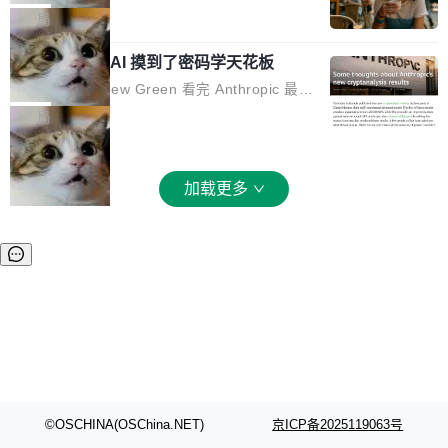
和 Gluon 两种 GPU 编程语言，重写了生产环境
全部反超。Terminal Bench 2.1 从 61.8 涨到 8
波存在感，今天 H3 来了——一款全模态生成模
局
的 GPU 内核，找出了哪...
2.7，DeepSWE 从 7.3 涨到 54.4，DSBench-F
型，而且承诺几天内开源权重。 先看能力边界。
ullStack 从 37.0 涨到 68.7。不说别的，一个 Fl
Anthropic 的 AI 摸到了密码学天花板
H3 接受文本、图像、视频、声音任意组合作为
ash 型号干翻了三个月前代表最高水平的 Pro 预
输入（它叫多模态上下文），输出带原生双声道
密码学家 Matthew Green 看完 Anthropic 最新
览版，这件事本身就够说明后训练的威力了。 跟
音频的视频，最高 15 秒 2K 分辨率。举个例
的密码分析成果后，写了篇博客。标题很克制：
局
它一起来的还有两...
子：扔进去一段参考视频（取它的希区柯克运
「一些想法」，但内容不克制。 先说 Anthropic
镜）、一张人物图片、一段歌声录音，用自然语
做了什么。他们让未发布的 Claude Mythos 模
言告诉模型你要什么——H3 自己搞定剩下的。
型去跑密码分析，出了两个结果：一个攻击了后
加载更多
这个"自己搞定"说起来轻巧，背后的训练范式变
量子签名方案 HAWK，另一个是对缩减轮次 AE
化不小。 MiniMax 之前做过两代视频模型（Hail
S 的改进攻击。 HAWK 这个结果，用 Green 的
uo 01 和 02），每一代都是按任务拆分的专家
话说，「可能直接杀死了一个正在认真考虑标准
模型：文生图一个、图编辑一个、主体参考一
化的密码方案。」 而且用的不是什么新武器。G
个、...
reen 反复强调这一点：AI 没有发明新的数学。
它做的是把已知工具——那些密码学家早就握在
手里的锤子和扳手——组合得比人类更彻底。他
引用了 Cl...
©OSCHINA(OSChina.NET)
京ICP备2025119063号