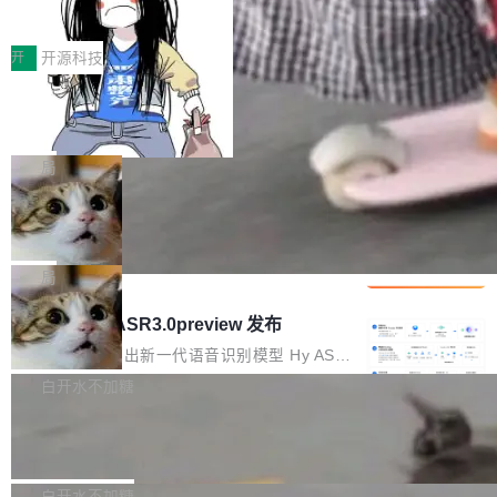
得住、用得稳、省得下、更安全！ 一、从现在开
价值潜能：华为云码道（CodeArts）
q2Seq 和 DocAI 的共同发明人）以及 Oriol Vin
中文驱动的数字员工，自主理解需求、规划步
一、代码仓深度理解技术的作用与价值 在软件工
始，Token使用一目...
代码仓技术解析
yals（Gemini 联合负责人，AlphaSta...
骤、编写代码。不挑模型、不挑平台，curl 一行
程实践中，代码仓是企业核心知识资产的主要载
开
开源科技
装完即用。 开源地址：Gitee · GitCode · GitHu
体。企业级代码仓库通常包含数十万乃至数百万
b 安装 支持 Java 8+（8~26）、macOS / Linu
一条“删库”命令跑 17 小时，算法工程
个文件，其规模远超单次模型调用可承载的上下
师删光 89TB 数据只为干私活
x / Windows / Harmony PC。 # macOS / Linu
文窗口。随着项目规模的持续扩张与代码历史的
最高人民检察院8月4日公布了一起案件：北京一
x / Harmony PC curl -fsSL https://solon.noea
不断累积，代码仓中的模块关系、接口契约、业
名90后算法工程师王某，为了给自己接的私活腾
局
r.org/solon...
务逻辑等关键信息往往分散于数十乃至数百个文
服务器空间，删光了公司AI游戏部门的全部核心
件之中，形成高度复杂的知识关联网络。传统的
Cloudflare 分享推理优化实践：KV ca
数据。 王某2024年1月入职东城区某科技公司AI
che 量化 + 权重压缩，吞吐量提升 4
代码检索手段（如关键词匹配、目录遍历）仅能
短剧部门，有互联网大厂背景。在公司内部架构
Kimi 和 GLM 是当前最强的大模型系列之一，但
1%，成本降 30%
在语法层面完成文本定位，难以触及代码的语义
调整期间，部门三次通知全员将数据从A集群迁
它们有一个共同的问题：太吃显存了。月之暗面
局
内涵与结构关联，导致开发者使用代码智能体在
移到B集群，王某都回复了"收到"。 他没有迁移
的 Kimi K 系列和智谱的 GLM 都是长上下文、M
理解大规模代码仓时面临显著"代码仓理解"瓶
腾讯混元 Hy ASR3.0preview 发布
数据。2024年9月3日下午4点，他使用此前登录
oE 架构的大模型，好用到让人上瘾，但 GPU 显
颈。 代码仓深度理解服务（以下简称" CodeBas
的账号密码进入A集群，输入了一条被程序员圈
存永远不够用。 Cloudflare 的 Workers AI 团队
腾讯混元正式推出新一代语音识别模型 Hy ASR
e深度理解服务"）是华为云码道（CodeA...
称为"删库跑路"的命令——最高管理员权限、无
一直在跑这些模型的推理。他们在官方博客上发
3.0preview。基于最新一代大语言模型 Hy3 的
白开水不加糖
需确认、强制递归删除。17个小时后，运维人员
了一篇技术文章，详细拆解了三种让大模型在 G
语言理解能力，以及融合了高精度语音识别与深
发现异常并中止进程时，89TB数据已经没了。
Pale Moon 34.3.2 发布，苍月浏览器
PU 上跑得更省、更快的技术手段——KV cache
度语义理解能力，实现了语音识别能力的全面升
删掉的是AI游戏部门的全部开发文件，包括公司
量化、模型权重压缩、以及共享 KV cache 的完
级。 根据介绍，Hy ASR3.0preview 目标在于：
Pale Moon 34.3.2 现已发布，这是一个安全更
自研的多个文生3D和...
整性保护。效果是：吞吐量提升 41%，每 token
让语音识别不再只是听清，而是真正听懂。通过
新和少量网页兼容性修复版本。 Changes/fixe
白开水不加糖