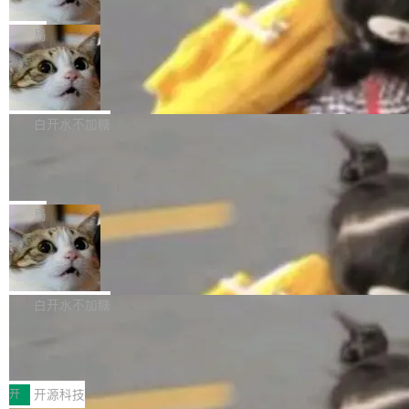
只为金钱，不为使命
1，U1.5-Lite-Preview 在以下方向上带来了显著
tl 是一个 Ubuntu 专有的包，它和它的依赖项都
顶级 AI 研究员在两家公司之间来回跳，中间只
提升： 原生支持4K图像生成； 更精细的局部纹
是 Ubuntu 专有的，不会用在其他发行版上。」
隔了几天。 Lilian Weng 上周刚宣布因健康原因
局
理、细节与真实世界质感； 更准确的中英文文字
所以 deb 版本的受众实际上为零。既然只有 Ub
离开 Thinking Machines Lab，说自己作为联合
生成与复杂版式组织； 更稳定的图...
FFmpeg 9.0 发布
untu 用户在用，那用 snap 打包就没什么可纠结
创始人的角色「太累了」。几天后，The Inform
的。 从 deb 到 snap 的迁移路径 hwctl 是 rust-
ation 就曝出她将重回 OpenAI，负责递归自我
FFmpeg 9.0 现已发布，包含多项改进。官方更
hwlib 硬件 API 库的一部分，命令行工具负责查
改进方向的研究。她是 Thinking Machines 过
新日志列出的 9.0 版本主要更新内容如下： 扩
白开水不加糖
询 Ubuntu 的硬件认证数据库。...
去一年内第四个离开的联合创始人。 这家由前
展 AMF 色彩转换器 (vf_vpp_amf) 的 HDR 功能
DeepSeek V4 Flash 单日消耗 8 万亿 t
OpenAI CTO Mira Murati 创立的公司，连创始
MP4 muxer 中支持 LCEVC 音轨复用 Playdate
okens 登顶热搜
团队都留不住。 但 Thinking Machines 不是唯
视频编码器和多路复用器 添加 v360_vulkan filt
8 万亿 tokens。一天。一家公司的消耗。 Open
一在人才争夺战中失血的公司。六月，Google
er HE-AAC 960 解码 (DAB+) transpose_cuda
Code 在 X 上发帖：「DeepSeek Flash did 8T
局
连失两员大将：Noam Shazeer 去了 Op...
filter 添加 AMF Frame Rate Converter (vf_frc
tokens on August 1st. 5T of free usage + 3T
_amf) filter SMPTE 2094-50 元数据支持和直
NetBSD 11.0 正式发布
on OpenCode Go.」79.8 万次浏览，连带着 #
通 ProRes RAW VideoToolbox 硬件加速器 AP
DeepSeek一天消耗了8万亿# 上了微博热搜——
NetBSD 11.0 现已正式发布，这是 NetBSD 操
V ...
注意这是 OpenCode 一家的消耗。 OpenCode
作系统的第十八个主要版本。 自 NetBSD 10.1
白开水不加糖
是 Anomaly 出品的 AI 编程工具，套餐 10 美元/
以来的变化 更新亮点： 新增对 RISC-V 处理器
月。用户交了 10 美元，就能用 DeepSeek Flas
2026 ChinaJoy鸿蒙游戏增长臻享会举
架构的支持。NetBSD 11.0 是首个支持 64 位 R
办，鲸鸿动能系统呈现游戏行业解决方
h 随便写代码，按网友说法：「怎么使劲用也用
ISC-V 平台的稳定版本，涵盖一系列基于 StarFi
8月1日，2026 ChinaJoy期间，鸿蒙游戏增长臻
案
不完。」5T 来自免费额度，3T 来自 Go...
ve JH71XX 的设备，例如 VisionFive 2、PINE
享会在上海举办。鸿蒙生态的全场景智慧营销平
开
开源科技