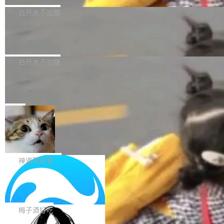
型，33B 参数，负责 768p 音视频生成（开
大幅增强，指令遵循能力大幅增强。在多项基准
Bug fixes and enhancements 修复了一个回归
白开水不加糖
源）；H3-Regenerate-2K 负责 in-context 重新
测试中，DeepSeek-V4-Flash 正式版性能可与
问题，该问题导致无法拉取图层中包含缺少明确
生成 2K ...
当前最强的闭源模型相媲美。 超算互联网现面向
Ant Design 6.5.3 发布，企业级 UI 设
父目录条目的目录的图像。moby/moby#53260
计语言和 React 实现
企业和开发者提供 DeepSeek-V4-Flash-0731
修复了一个回归问题，即CopyToContainer会拒
Ant Design 是阿里巴巴开源的一套企业级 UI 设
模型 API 调用服务，用户无需繁琐环境配置，一
绝遍历绝对符号链接的容器路径，例如/var/run -
计语言和 React 组件库。Ant Design 6.5.3 现
白开水不加糖
键接入即可快速调用，为各行业用户提供高性
> /run。moby/moby#53261 如需查看此版本中
已发布，主要更新内容如下： Input 修复 Input.
能、安...
的所有拉取请求和更改，可参阅： docker/cli, 2
DeepSeek V4 Flash 跑分全解析，13
OTP 使用字符串 mask 时仍采用 type="text" 的
个最强模型里它最便宜
9.7.1 milestone moby/moby, 29.7.1 milestone
问题，并保留显式 type 配置。#58835 修复 Inp
比它聪明的没它便宜，比它便宜的——哦，没有
更新说明：https://github.com/moby/...
ut.OTP 的 mask 为 true 时仍显示原始值的问
比它便宜的。 Artificial Analysis 更新了 DeepS
局
题。#58805 修复 Input.TextArea 调整大小手柄
eek V4 Flash 0731 的完整评测。一张 Intellige
在触摸设备上显示为小圆点的问题。#58812 Ty
禅道开源版 22.4 发布，内置 DevOps4.
nce Index vs Cost per Task 的散点图上，13
0 正式版，提供从代码提交到交付的全
pography 优化 Typography 省略提示在大列表
个模型排成一列，V4 Flash 贴着底部：$0.03
大家好， 禅道开源版22.4发布啦！本次发布我们
生命周期的管理能力
中的渲染性能。#58806 修复 Typography...
一次任务。 V4 Flash 的 Intelligence Index 得
带来了DevOps4.0系列的首个正式版本。 DevO
禅道项目管理软件
分 50，在 101 个模型中排第 3。排在它前面
ps4.0内置与禅道DevOps专业版同源的代码管理
的：Claude Opus 5（61 分）、Claude Fable
Solon 的 10 种 HTTP 服务器：改一行
核心，依托于全自研的GitFox代码托管引擎，我
依赖，换一个引擎
5（60 分）、GPT-5.6 Sol（59 分）、Kimi K3
们提供了从代码提交到交付的全生命周期的管理
用 Solon 做线上项目有一阵子了，有个点总让新
（57 分）、Grok 4...
能力。同时，我们 对禅道DevOps现有底层代码
接触的人觉得意外：服务器引擎是让你选的。 S
梅子酒好吃
进行了革命性的重构，为后续AI辅助编程、智能
olon 内核约 0.3MB，不内置固定的 HTTP 服务