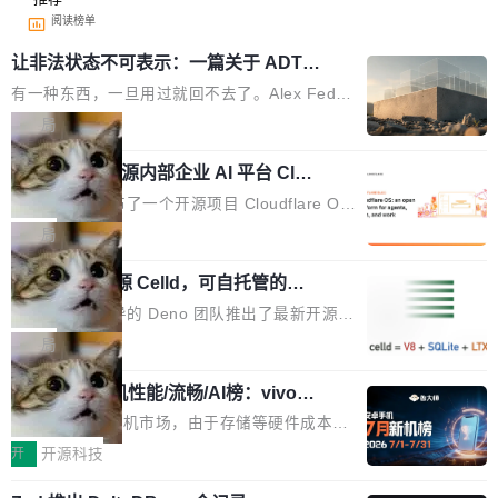
阅读榜单
让非法状态不可表示：一篇关于 ADT
的帖子在 Reddit 火了
有一种东西，一旦用过就回不去了。Alex Fedos
eev 管它叫"软件设计的基石"。 他说的东西不新
局
鲜——代数数据类型（ADT），尤其是和类型
Cloudflare 开源内部企业 AI 平台 Clou
（sum type）。但他说清楚了一件事：这不是类
dflare OS
型系统的学术体操，是日常编码的思维方式。 文
Cloudflare 发布了一个开源项目 Cloudflare O
章从一个简单的例子切入。一个网站的深色主题
S。如果你只看官方博客，你会觉得这是又一
局
设置，如果用布尔值 + 可空字段来表示——bool
个"AI 知识库 + 聊天机器人"——每个大厂都在
ean 表示是否可切换，nullable 的默认模式、浅
Deno 团队开源 Celld，可自托管的分
做，没什么新鲜的。 但 Kenton Varda 在 Twitte
布式 Durable Objects
色方案、深色方案——会产生大量无意义的组
r 上把事情说清楚了： 今天我们发布了 Cloudfla
Ryan Dahl 领导的 Deno 团队推出了最新开源项
合。方案缺了、配置冲突了、全 null 了。要知道
re OS，一个带连接器的聊天机器人，跟其他所
目 Celld，一个能在自己机器上运行 Cloudflare
局
哪些组合有效，作者说，你得靠"文档、校验、或
有科技公司做的一样。只不过，实际上它不一
Workers 和 Durable Objects 的守护进程。 设
者部落知识"。 换个写法。Rust 的 enum，两个
样。这是 Sandstorm.io 的重制版，我十年前的
鲁大师7月新机性能/流畅/AI榜：vivo夺
计思路很直接：每个对象是一个独立的 SQLite
变体：Switchable...
性能、流畅双第一，三星Galaxy Z系列
那个创业公司。不同的是，这次它构建在 Cloudf
数据库，按名称寻址，复制到你自己的 S3 兼容
2026年7月的手机市场，由于存储等硬件成本暴
新折叠缺席
lare Workers 上——我花了九年时间搭建的平台
存储库里。节点之间只通过这个存储库协调——
增，手机厂商的日子也不好过啊，新机速度明显
开
开源科技
——并且深度集成了 AI。这基本上是我十年秘密
没有控制平面，没有共识协议。每个对象自带一
放缓，因此硝烟味淡了许多。新机参数规格除开
计划的顶峰。 十年前，Ken...