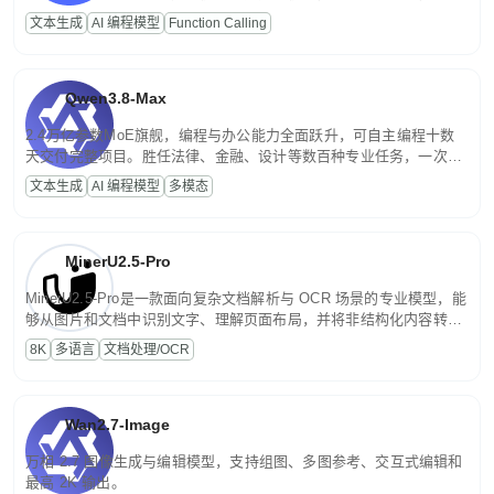
高并发、轻量化任务，适合日常对话、内容创作、基础 RAG、批量
文本生成
AI 编程模型
Function Calling
文案处理等普惠刚需场景。
Qwen3.8-Max
2.4万亿参数MoE旗舰，编程与办公能力全面跃升，可自主编程十数
天交付完整项目。胜任法律、金融、设计等数百种专业任务，一次对
话端到端交付生产级成果。原生视觉理解贯穿规划、执行与验证全流
文本生成
AI 编程模型
多模态
程，支持超长文档与长视频的深度语义解析。长程任务中自主规划与
闭环迭代，持续进化。
MinerU2.5-Pro
MinerU2.5-Pro是一款面向复杂文档解析与 OCR 场景的专业模型，能
够从图片和文档中识别文字、理解页面布局，并将非结构化内容转换
为便于存储、检索和二次处理的结构化结果。
8K
多语言
文档处理/OCR
Wan2.7-Image
万相 2.7 图像生成与编辑模型，支持组图、多图参考、交互式编辑和
最高 2K 输出。