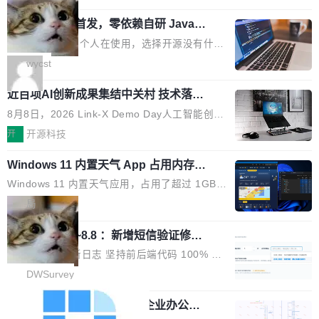
用时的检索能力确实远不如闭源前沿模型。差距
式发光结构，并装配全新 ObsidianShield 抗反
阶段。 10 万亿是什么概念？Anthropic 目前最
在哪？就在 RL 后训练。 从 RAG 到 agentic...
wastnet 开源首发，零依赖自研 Java H
射镀膜，黑阶表现提升可达40%，并将表面硬度
大的模型 Mythos 5 约 8 万亿参数。DeepSeek
TTP/2 框架，性能对标 Undertow !
由2H升級至3H，画面对比度与强度都提升的同
V4-Pro 是 1.6 万亿。月之暗面的 Kimi K3 是 2.
这个项目一直是个人在使用，选择开源没有什么
时还具有 320Hz 刷新率与 0.03ms GTG 灰阶响
8 万亿。美团 LongCat-2.0 是 1.6 万亿。字节
动机理由，就是想开源了，如果非要说一个，那
wycst
应时间，从源头消除拖影与动态模糊。 1.突破 O
跳动的这个未命名模型，直接跳到了 10 万亿。
就是它多少弥补了国产 Java 自研 HTTP/2 框架
LED 画质局限，暗部细节...
预训练通常需要 3 到 6 个月，之后还有微调阶
近百项AI创新成果集结中关村 技术落地
这块空白——放眼国产 Java 生态，能拿出手的
与产业迭代提速
段。按这个时间线，最早可能在 2026 年底或 2
HTTP/2 网络框架，要么闭源，要么底层建立在
8月8日，2026 Link-X Demo Day人工智能创新
027 年初发布。 这个节点很微妙。Anthropic 刚
Netty 之上，真正自研的 Java 实现几乎没有。
项目展在北京中关村举办。本次活动由星连资
开
开源科技
在 5 月发布了 Mythos 5...
wastnet 是一款完全自研、零第三方依赖的轻量
本、华清普智AI孵化器主办，汇聚近2000名产
级 Java 网络应用框架，核心基于 JDK 原生 NI
Windows 11 内置天气 App 占用内存超
业、学术、投资人士，集中展出近百项覆盖AI芯
过 1GB
O 构建 Reactor 多路复用模型，不依赖 Netty、
片、算力、模型、应用全链条创新项目，聚焦AI
Windows 11 内置天气应用，占用了超过 1GB
Tomcat 等任何第三方网络库。其 HTTP/2 协议
技术产业化落地与资本对接，呈现当前国内AI前
内存。 Notebookcheck 的测试发现这个数字
局
栈从 HPACK、Huffman 到 ALPN 均为自主实
沿技术突破与商业化最新进展。 活动围绕AI学术
时，反复确认了多次。不是 100MB，不是 500
现，在基准测试中与 Un...
研究与产业落地融合展开多维度研讨。星连资本
调问更新7.26~8.8 ：新增短信验证修
MB，是 1 个 G。一个显示天气的应用。 Windo
改，考试能力升级
创始合伙人张鸣晨表示，AI产业化是长期产融结
ws 内置应用臃肿早就是老话题了，但一款天气
DWSurvey 更新日志 坚持前后端代码 100% 开
合过程，早期优质技术项目需持续资本与产业资
应用占用内存就超过 1G 还是过于离谱——问题
源助力企业建设自主可控的问卷调研系统 官网地
DWSurvey
源赋能，助力创新从概念走向落地。现场青年学
出在 WebView2。微软的天气 App 本质上是一
址www.diaowen.net ➔ 源码下载Gitee 仓库 ➔
者、产业专家、投资人围绕AI前沿技术瓶颈、行
个嵌在 Edge WebView 里的网页。它不是一个
勾股 OA v6.0.2 已经发布，企业办公系
本次更新新增短信验证修改已答问卷功能，提升