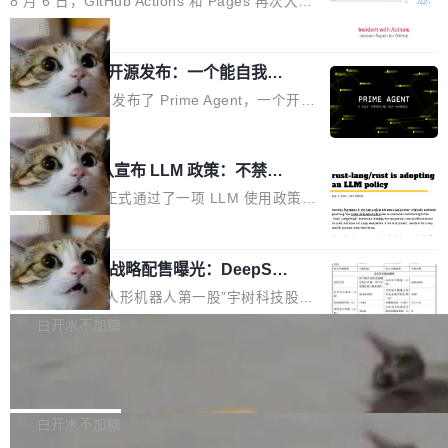
8 月 6 日，GitHub Actions 和 Pages 再次大规
驱动你去学 CuTe，但还没被那些"邪恶的" Hopp
也为产业链企业探索产品创新与商业增长打开新
模服务降级，Actions 完全不可用超过 5 小时，
局
er++ 优化所淹没，足够容易修改和适配。 更关
的空间。 8月14日，开源鸿蒙智能硬件开发者日
webhook 停发，连自托管 runner 也因调度层故
键的是 FA2 的持久性...
（OHDD：OpenHarmony Hardware Develope
Prime Agent 开源发布：一个能自我改
障无法工作。Pages、Copilot code review、C
进的编程 Agent，ARC-AGI 3 超越人类
r Day）将在杭州启航。活动面向智能硬件产业
opilot coding agent 全部受影响。从检测到完全
Prime Intellect 发布了 Prime Agent，一个开源
专家基线
链企业和开发者，邀请行业专家与资深技术顾
恢复，大约 12 小时。 这是 2026 年 8 月的第六
的编程 Agent Harness，核心设计围绕两个抽
局
问，围绕开源鸿蒙技术能力、设备适配、芯片适
起事故，其中四起与 AI/Copilot 服务相关。 Git
象：Recursive Language Model（RLM）和 C
配、功耗与稳定性调优、兼容性测评及统一互联
Rust 项目团队宣布 LLM 政策：不禁
Hub 员工 kdaigle 在 HN 讨论中贴出了一组数
ontinual Harness。在 ARC-AGI 3 基准测试
等内容展开系统讲解和实战交流，帮助企业进一
止，但你要承认哪些代码不是你写的
据：2025 年全年 10 亿次 commit。现在，每周
上，Prime Agent + Opus 5 的组合达到了 95.
Rust 语言项目正式通过了一项 LLM 使用政策，
步了解开源鸿蒙在智能...
2.75 亿次，全年预计 140 亿次。GitHub...
5% RHAE Best@1，超过了 ARC 报告的人类专
覆盖 rust-lang/rust 单一仓库的代码贡献。这不
局
家基线 95.4%。 不是又一个 coding agent 包装
是项目级别的官方立场，目前由五个团队采纳，
宇树科技 IPO 战略配售曝光：DeepSe
器 Prime Agent 的架构和市面上大多数 coding
但它可能是主流开源项目中关于 AI 辅助贡献最
ek 获配 93.3 万股，锁定 36 个月
agent 有本质区别。大多数 agent harness 的设
细致的一份规则。 政策的核心只有一句话：LLM
8月6日晚间，“人形机器人第一股”宇树科技股份
计是基于早期模型的能力—...
可以用来分析、提炼、审阅、建议，但不能用来
有限公司披露IPO发行价格及战略配售结果，杭
白开水不加糖
创作。 具体来说，LLM 生成的代码可以提交，
州深度求索人工智能基础技术研究有限公司（De
但必须满足五个条件：预先安排、非关键、高质
Docker 29.7.2 发布
epSeek）获配93.3399万股，按150.8元/股发行
量、充分测试、充分审查，并且必须披露。LLM
价格计算，认购金额约1.41亿元，股份锁定期为
Docker 29.7.2 现已发布，具体更新内容如下：
不得生成涉及安全性的关键变更，除非作者本身
36个月。 公告显示，本次宇树科技战略配售对
Bug fixes and enhancements 修复多次传递同
白开水不加糖
就是领域专家。即使如此，政策也"强烈不建
象主要包括长期投资机构、与公司业务具有战略
一环境变量时，docker service create和docker