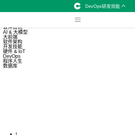
DevOps研发效能
综合
开源资讯
软件资讯
AI & 大模型
大前端
软件架构
开发技能
硬件 & IoT
DevOps
程序人生
数据库
1