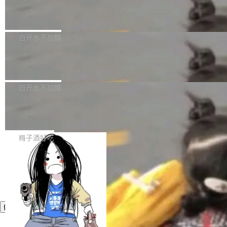
议"这么做。 对于不披露的情况，审核者可以直
合作关系或长期合作愿景的大型企业、科创板保
Apache Fluss 毕业成为顶级项目
service update会发生 panic 的问题。docker/cl
接关闭 PR，无需解释。 政策作者 Jynn Ne...
荐人跟投子公司，以及公司高级管理人员和核心
i#7145 修复了 Docker Engine 29.7.0 中引入的
今年 7 月，Apache Fluss 的毕业提案在 Apach
员工参与设立的专项资产管理计划。其中，Dee
一个回归问题，该问题导致拉取镜像时会拒绝包
e 孵化器项目管理委员会（IPMC）投票中获得
白开水不加糖
pSeek作为与宇树科技具备战略合作关系的企
含绝对 hardlink 目标的镜像（此类镜像由某些镜
全票通过，随后获 Apache 软件基金会董事会批
业，获配股份数量占本次发行数量的2.31%。 除
像构建工具生成）。moby/moby#53305 修复了
马斯克 AI 百科项目 Grokipedia 被曝数
准。今天，Apache 软件基金会正式宣布 Apach
DeepSeek外，腾讯旗下上海启善投资有限公司
月未更新
Docker Engine 29.7.0 中引入的一个回归问
e Fluss 孵化毕业，成为 Apache 顶级项目（TL
埃隆·马斯克推出的AI百科项目 Grokipedia 被曝
获配9...
题，该问题可能导致在旧版 Linux 内核...
P）！这一里程碑不仅标志着 Fluss 迈入新的发
长期停止内容更新，未能实现其作为“AI版维基百
白开水不加糖
展阶段，也将进一步推动流式存储、实时湖仓与
科”替代品的目标。 据 Lawfare 最新调查，自今
AI 数据基础加速融合，为实时数据基础设施的发
Solon I18n：三种解析器，零样板代码
年4月以来，Grokipedia 页面更新功能基本停
展开启新的篇章。
滞，过去三个月内没有任何条目完成更新，用户
如果你在 Spring Boot 里做过国际化，流程大概
提交的编辑请求也长期处于待处理状态。 Groki
是这样的：配 MessageSource 的 Bean、写 R
梅子酒好吃
pedia 于去年底上线，定位为由人工智能生成内
eloadableResourceBundleMessageSource、
容的百科平台，被马斯克视为传统众包百科网站
声明 LocaleResolver、注册 LocaleChangeInt
维基百科的替代方案。Lawfare 调查发现，无论
erceptor…五六步之后才能看到第一行翻译文
热门页面还是低关注度页面，均未出现近期更
本。 Solon 换了个方式。整个 i18n 模块围绕三
新，相关问题并非局限于特定领域，而是在不同
个解析器、一个注解、一个工具类展开——没有
主题和访问量页面中普遍存在。 调查人员最初认
XML、没有拦截器注册、没有样板配置。 资源
为，Grokipedia可能只是限...
文件的约定 把文件放到 resources/i18n/ 下： r