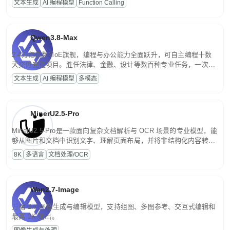
文本生成
AI 编程模型
Function Calling
文案处理等普惠刚需场景。
Qwen3.8-Max
2.4万亿参数MoE旗舰，编程与办公能力全面跃升，可自主编程十数
天交付完整项目。胜任法律、金融、设计等数百种专业任务，一次对
话端到端交付生产级成果。原生视觉理解贯穿规划、执行与验证全流
文本生成
AI 编程模型
多模态
程，支持超长文档与长视频的深度语义解析。长程任务中自主规划与
闭环迭代，持续进化。
MinerU2.5-Pro
MinerU2.5-Pro是一款面向复杂文档解析与 OCR 场景的专业模型，能
够从图片和文档中识别文字、理解页面布局，并将非结构化内容转换
为便于存储、检索和二次处理的结构化结果。
8K
多语言
文档处理/OCR
Wan2.7-Image
万相 2.7 图像生成与编辑模型，支持组图、多图参考、交互式编辑和
最高 2K 输出。