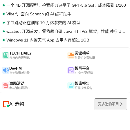
一个 4B 开源模型，检索能力追平了 GPT-5.6 Sol，成本降到 1/100
Vibelf：面向 Scratch 的 AI 编程助手
字节跳动正在训练 10 万亿参数的 AI 模型
wastnet 开源首发，零依赖自研 Java HTTP/2 框架，性能对标 Undertow !
Windows 11 内置天气 App 占用内存超过 1GB
TECH DAILY
阅读榜单
每日内容报纸化
每周热文看这里
DevFM
智写平台
当天资讯听着看
AI 创作更轻松
激励活动
智库报告
参与活动赢源石
行业技术报告
AI 造物
更多造物项目