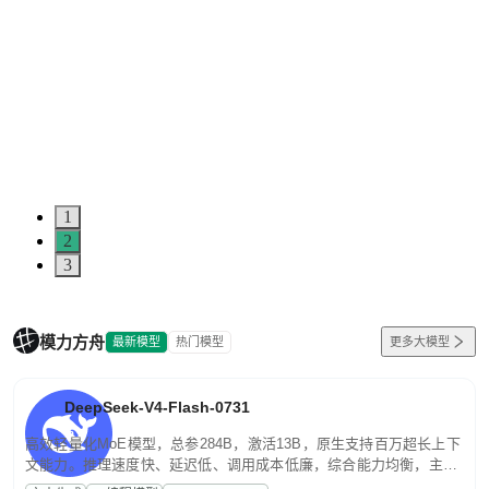
1
2
3
模力方舟
最新模型
热门模型
更多大模型
DeepSeek-V4-Flash-0731
高效轻量化MoE模型，总参284B，激活13B，原生支持百万超长上下
文能力。推理速度快、延迟低、调用成本低廉，综合能力均衡，主打
高并发、轻量化任务，适合日常对话、内容创作、基础 RAG、批量