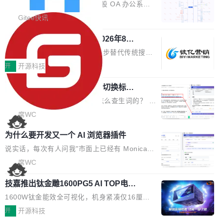
业固有认知重构等议题展开跨界对话，聚焦行业
统
「应用」，它是一个运行在浏览器引擎里的网
答卷安全性；同时升级考试能力，完善填空题判
勾股 OA v6.0.2 已经发布。 勾股 OA 办公系统
真实痛点与突破方向...
页，外面套了一层 Windows 的壳。 WebView2
分、防切屏等功能体验，并优化多项产品细节，
是一款简单实用的开源的企业办公系统。系统集
Gitee快讯
本身就是个内存大户。它加载了完整的 Edge 渲
提升整体使用体验。 新增功能 01. 新增验证手
成了系统设置、附件管理、人事管理、行政管
染引擎，包括 JavaScript 引擎...
机号后查看、修改已答问卷功能 02. 新增填空题
942亿赛道如何选对伙伴？2026年8月G
理、消息管理、资产管理、企业公告、知识网
EO公司推荐
判分功能 03. 添加协作管理员支持树形结构选择
盘、审批流程设置、办公审批、工作计划、工作
当DeepSeek、豆包等大模型逐步替代传统搜索
体验优化与修复 •页面与体验优化 优化工作台首
汇报、工作日志、日常办公、财务管理、客户管
成为用户获取信息的主要入口,品牌竞争的逻辑变
开
开源科技
页 UI 展示效果，提升页面使用体验。 优化防切
理、合同管理、项目管理、任务管理等功能模
了:不再是争抢关键词排名,而是想办法进入AI脱
屏提醒规则，调整为每次切屏均触发提示，提升
块。系统简约，易于功能扩展，方便二次开发，
任意网页划词 AI 问答：不用切换标签页
口而出的那个答案。"GEO公司推荐"这个搜索词
考试规范性。 优化登录状...
的效率秘诀
可以用来做日常 OA，CRM，ERP，业务管理等
背后,折射的是企业面对新兴服务赛道时的集体困
看英文技术文档的时候，你是怎么查生词的？ 我
系统。 勾股OA6.0.2版本主要是对勾股OA 6第
惑——该信谁、看什么、怎么选。 据易观分析
猜大多数人的流程是：选中单词 → Ctrl+C → 切
席WC
一个大版本发布的部分功能细节优化和bug问题
《中国GEO市场产业图谱》数据,2026年中国GE
到翻译标签页 → Ctrl+V → 看翻译 → 切回原
修复的版本，具体更新日志如下： 1、补全新版
为什么要开发又一个 AI 浏览器插件
O行业规模预计达942亿元,同比增长169.7%。G
文。遇到不懂的代码片段，再切到 ChatGPT 问
本的各个审批类型的审批单导出 2、优化各个审
artner同期预测,传统搜索引擎访问量年内将下滑
一下。来回切换几次，思路早断了。 今天介绍的
说实话，每次有人问我"市面上已经有 Monica、
核反确认审批的逻辑，使...
25%,AI载体流量占比突破40%;埃森哲2025年中
开源 Chrome 扩展 AI Helper，有一个划词浮动
Sider、Copilot for Chrome 这些 AI 浏览器插件
席WC
国消费者调研则指出,37%的用户在有明确购买需
工具栏功能，能让你在任意网页选中文本就直接
了，你为什么还要再做一个"，我都觉得这个问题
求时倾向于先问AI。几组数据指向一致:GEO已
技嘉推出钛金雕1600PG5 AI TOP电
用 AI，完全不用切换标签页。 划词工具栏是什
问得好。 因为我自己也是从用户变成开发者的。
从营销"加分项"变成品牌在AI时...
源：为发烧级主机与本地AI算力打造旗
么 安装 AI Helper 后，在任意网页选中文本，选
现有产品的天花板 我用过不少 AI 浏览器插件。
1600W钛金能效全可视化，机身紧凑仅16厘米
舰供电方案
区旁边会自动浮现一个工具栏： 工具 功能 典型
刚开始觉得都挺好——选中一段文字，弹出解
继2026台北电脑展首度亮相后，技嘉科技近日正
开
开源科技
场景 AI 搜索 联网搜索相关信息 看到陌生概念，