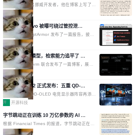
ux，称“AOSP 已死”
代码起点、解释逻辑，但它经常自信地给出错误
芯片制造工厂。 这就是 Chip Tycoon。 一个黄
Runarcn 是一名挪威开发者，他在博客上写了一
结果——「一块焦炭，上面放了一枝百里香，然
色的小车载着一片硅晶圆，穿过 20 栋建筑，从
篇文章，标题很直白：《I'm switching my phon
局
后告诉你这是三分熟。」 判断力仍然是不可替代
石英砂一路走到封装好的芯片。晶圆在每一站都
e from Android to Linux》。 他的核心论点很简
的。AI「不能替你定义什么是好，不能决定哪些
会发生肉眼可见的变化——长晶体、抛光、涂光
Atlassian Rovo 被曝可绕过管控泄露 J
单：AOSP（Android Open Source Project）
取舍可以接受」，也看不出来什么时候结果在技
ira 和 Confluence 数据，厂商两个月没
刻胶、蚀刻、离子注入、铜互联。公园中央是一
已经死了。不是技术上死了，而是作为一个真正
安全公司 PromptArmor 发布了一篇报告，披露
术上正确、但方向完...
回复
个环形路线，因为芯片制造需要把光刻流程重复
的开源项目死了。Google 把越来越多的核心功
Atlassian 的 AI agent Rovo 存在严重的数据泄
局
大约 60 次，每次一层。动画里简化为 4 圈。 整
能从 AOSP 移到了闭源的 Google Play Service
露漏洞：攻击者可以通过 indirect prompt inject
个项目只有一个 HTML 文件。没有构建步骤，没
s 里，设备树和内核源码被厂商锁死，你能看到
一个 4B 开源模型，检索能力追平了 G
ion（间接提示注入）窃取整个 Atlassian 租户内
有依赖，没有网络请求。屏幕上每个形状都是 C
PT-5.6 Sol，成本降到 1/100
代码但你改不了，改了也刷不进去。 为什么 AO
的 Jira 工单和 Confluence 文档，全程不需要任
Neon 和 Castform 联合发布了一篇博客，展示
anvas 上纯手...
SP 不够用了 Runarcn 列举了几条他离开 Andro
何人工审批。 更值得注意的是，这个漏洞在 5
了一个惊人的结果：一个 4B 参数的开源模型，
局
id 的具体理由： Google Pla...
月 23 日就报告给了 Atlassian，两个多月过去
经过 RL 后训练之后，在检索任务上的准确率追
了，公司除了表示"感谢"并分配了一个 case nu
技嘉 GO27Q32 正式发布：五重 QD-OL
平了 GPT-5.6 Sol，但每次请求的成本只有对方
ED 面板加持，320Hz 极速与影院级画
mber 之外，再没有任何实质性回应。Rovo 至
的 1/100。 具体来说，GPT-5.6 Sol 做一次典型
技嘉科技旗下 QD-OLED 电竞显示器阵容再添旗
面兼得
今仍处于漏洞未修复状态。 攻击链路 攻击链并
的多轮搜索请求需要超过 10 秒，端到端成本约
舰新作。GO27Q32 将于 2026 年 9 月 15 日正
开
开源科技
不复杂。 受害者给 Rovo 提了一个正...
0.03 美元。对于需要反复搜索的 agent 工作流
式上市，以 27 英寸 QHD 分辨率、三星显示 Pe
字节跳动正在训练 10 万亿参数的 AI 模
来说，这个速度和成本都"高得让人没法用"。而
nta Tandem 五重发光架构为核心，为高端玩家
型
4B 开源模型在推理速度上快了几个数量级，成
打造速度与画质不妥协的沉浸体验。 GO27Q32
根据 Financial Times 的报道，字节跳动正在训
本低了两三个数量级。 问题在于，小模型开箱即
搭载三星最新 QD-OLED 面板，采用 5 层串联
练一个 10 万亿参数的 AI 模型，目前处于预训练
局