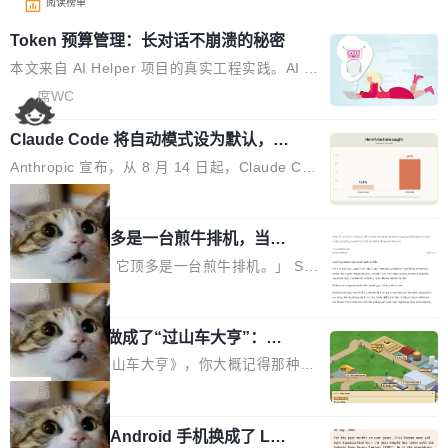
阅读榜单
Token 预算管理：长对话不崩溃的秘密
本文来自 AI Helper 项目的真实工程实践。AI H
elper 是一个开源的 Chrome 智能助手扩展，采
席WC
用 ReAct 推理循环架构，内置 44 个工具，支持
Claude Code 将自动模式设为默认，称
多轮工具调用和复杂任务拆解。 问题：多轮推理
人类审批只抓到 13.6% 危险命令
的 Token 雪崩 ReAct 架构的核心是"推理-行动-
Anthropic 宣布，从 8 月 14 日起，Claude Cod
观察"循环。每一轮循环，AI 调用工具、拿到结
e 在 Pro、Max、Team 计划上将默认启用自动
局
果、把结果追加到消息历史中。一个复杂任务可
模式（auto mode）。这个决定背后，是两组让
能跑十几轮甚至几十轮，每轮的工具结果（页面
AI 辅助编程顶多是一台煎牛排机，当不
人不安的数据。 第一组：人类审批到底有多不靠
了厨师
HTML、搜索结果、文件内容）动辄几千 token
谱？Anthropic 在 1053 名付费用户中做了一项
「AI 不是厨师。它顶多是一台煎牛排机。」 Ser
s。 问题来了：随着轮次增加，消息历史不断膨
对照实验，人为审核只抓到了 13.6% 的危险命
hii Sydorets 写了一篇博客，把 AI 辅助编程比作
局
胀，总 Token 量逼近模型的上下文窗口上限。
令，而自动模式抓到了 89%。自动模式拦截了 8
煎牛排——任何人都能把肉扔进锅里弄熟，但要
一旦超限，要么 API 直接报错，要么模型开
00 条人类审批通过的指令，人类只拦截了 6 条
他把芯片制造做成了“过山车大亨”：一
稳定产出真正好的结果，需要真正的理解。机器
始"遗忘"...
个浏览器里的半导体工厂
自动模式放过的指令。更令人担忧的是，随着会
能按食谱重复操作、规模化产出，但它不知道你
如果你玩过《过山车大亨》，你大概记得那种俯
话变长，人类的检测率从早期的约 17% 下降到
脑子里到底想要什么，除非你把想法翻译成明确
瞰视角——小人在公园里走来走去，游乐设施运
局
50 轮后的约 5%——人会疲劳，机器不会。 第
的需求。 文章的核心论点很简单：AI 让你更
转着，一切都在你的注视下运行。现在想象同样
二组：出了事有多严重？在 5-6 月标记的...
快，但快不等于好。 它能自动化重复劳动、生成
一名开发者将 Android 手机换成了 Lin
的视角，但公园里不是过山车，而是一座完整的