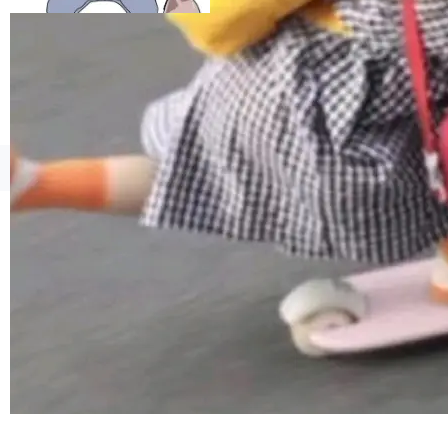
esources/i18n/messages.properties ...
©OSCHINA(OSChina.NET)
京ICP备2025119063号