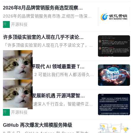
释；写邮件时帮你润色；看英文网页给你翻译摘
式发布钛金雕1600PG5 AI TOP电源。这款高端
想快速了解背景 解释 让 AI 解释选中文本 读到
要。但用久了你会发现，它们本质上都是同一类
2026年8月品牌营销服务商选型观察：
电源专为发烧级DIY主机与本地AI算力平台打
费解...
从流量思维到品牌资产思维的范式转移
东西：一个带网页上下文的聊天框。 它们能读取
造，整机长度仅16厘米，提供1600W额定功率
2026年的品牌营销服务商市场,正经历一场深刻
页面的文本，然后把文本丢给大模型，再返回一
与80PLUS钛金能效；支持ATX 3.1与PCIe 5.1
的价值重构。全球全案品牌代理机构市场从2025
开
开源科技
段回答。仅此而已。 这当然有用，但总觉得差点
规范，结合服务器级元件、完善供电线材与内置
年的83.1亿美元增长至2026年的86.6亿美元,年
意思。比如我在一个后台管理系统里，需要填50
实时LCD监控屏，可充分满足当下高阶PC主机
许多顶级实验室的人现在几乎不读论文
复合增长率达5.44%,预计2032年将突破120亿美
个表单字段，每个字段还有联动逻辑；比如我
了
的严苛使用需求。 澎湃功率，紧凑机身 钛金雕1
元。数字广告与公共关系相关服务市场更是从20
「许多顶级实验室的人现在几乎不读论文了，而
想...
600PG5 AI TOP具备强悍输出功率，同时实现
25年的8463亿美元扩张至2026年的8763亿美
且他们认为 ICLR/ICML/NeurIPS 充斥着大量过
局
机身尺寸大幅精简。整机长度仅16厘米，属于同
元。数字的背后是一个清晰的事实——品牌对专
度宣传和欺诈。」 OpenAI 研究员 Keller Jorda
功率段机身尺寸十分紧凑的1600W电源产品。小
业化营销服务的需求从未如此迫切。 但市场扩容
xAI 前工程师评现代 AI 领域最重要 Top
n 这条推文引发了广泛讨论。他不是在说风凉
巧机身有效提升市面主流标准A...
3 开源项目
的同时,服务商的竞争逻辑正在改变。2026年Top
话，他是说出了一个圈内人尽皆知但很少公开捅
Flash Attention 2 可能比我们所有人都活得久。
Agency年度合辑的观察指出,“产品”这个离消费
破的事实。 Jordan 随后补充了一句软化声明：
这句话不是来自某个技术博客，而是出自 Hieu
局
者最近的载体,在整个品牌营销层面的权重显著变
「我不认为这些会议上大部分论文都在过度宣传
Pham 的一条推文。Hieu Pham 是谁？他是 xAI
高了。全域营销服务商的竞争正在从规模转向深
或造假。问题是，作为读者，如果你筛选出那些
共商智能硬件发展新机遇 开源鸿蒙智能
的早期工程师之一，在 Grok 训练基础设施团队
度,案例厚度、全域覆盖、多线协同...
硬件开发者日杭州站即将举行
看起来最令人兴奋的论文，那它们大部分都是过
工作过。近日他在 X 上发了一条帖子，列出了他
随着万物智联加速深入千行百业，智能硬件正从
度宣传的。」 这才是真正的痛点。不是所有论文
认为现代 AI 领域最重要的三个开源项目。 第一
单点设备迈向智能化、网联化、协同化发展。作
开
开源科技
都有问题，是最吸引眼球的那批论文最有问题。
个名字毫无悬念：Flash Attention 2。 Hieu 的
为面向全场景、跨终端的分布式操作系统，开源
他引用的帖子来自 Mathew Shen，一位 ICLR 2
理由很具体。FA 系列不需要解释，但 FA2 是他
GitHub 再次爆发大规模服务降级
鸿蒙通过统一技术底座和分布式能力，为不同类
026 的读者：「看了篇 ...
认为最重要的一个——复杂度恰到好处，刚好能
型智能设备的开发、连接与互联提供关键支撑，