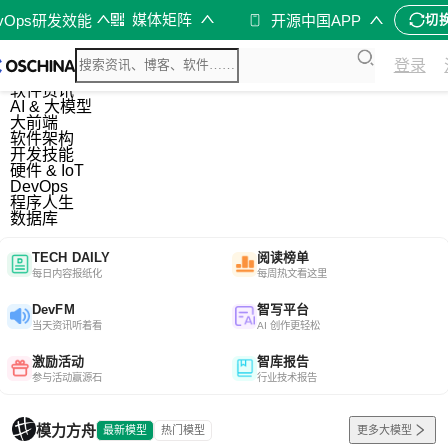
媒体矩阵
evOps研发效能
开源中国APP
切
综合
登录
开源资讯
软件资讯
AI & 大模型
大前端
软件架构
开发技能
硬件 & IoT
DevOps
程序人生
数据库
TECH DAILY
阅读榜单
每日内容报纸化
每周热文看这里
DevFM
智写平台
当天资讯听着看
AI 创作更轻松
激励活动
智库报告
参与活动赢源石
行业技术报告
模力方舟
最新模型
热门模型
更多大模型