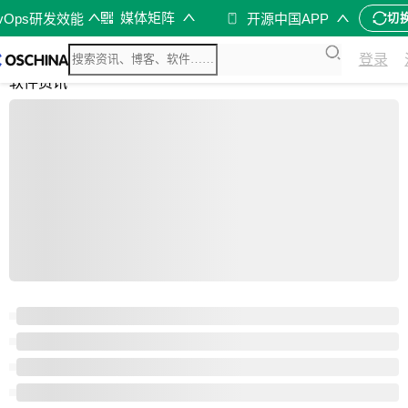
媒体矩阵
evOps研发效能
开源中国APP
切
综合
登录
开源资讯
软件资讯