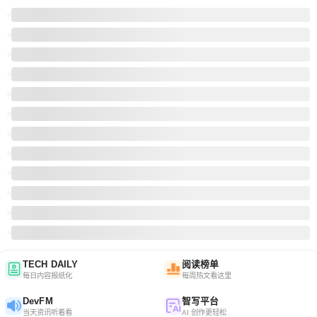
TECH DAILY
阅读榜单
每日内容报纸化
每周热文看这里
DevFM
智写平台
当天资讯听着看
AI 创作更轻松