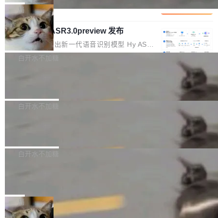
1%，成本降 30%
在语法层面完成文本定位，难以触及代码的语义
调整期间，部门三次通知全员将数据从A集群迁
它们有一个共同的问题：太吃显存了。月之暗面
局
内涵与结构关联，导致开发者使用代码智能体在
移到B集群，王某都回复了"收到"。 他没有迁移
的 Kimi K 系列和智谱的 GLM 都是长上下文、M
理解大规模代码仓时面临显著"代码仓理解"瓶
数据。2024年9月3日下午4点，他使用此前登录
腾讯混元 Hy ASR3.0preview 发布
oE 架构的大模型，好用到让人上瘾，但 GPU 显
颈。 代码仓深度理解服务（以下简称" CodeBas
的账号密码进入A集群，输入了一条被程序员圈
存永远不够用。 Cloudflare 的 Workers AI 团队
腾讯混元正式推出新一代语音识别模型 Hy ASR
e深度理解服务"）是华为云码道（CodeA...
称为"删库跑路"的命令——最高管理员权限、无
一直在跑这些模型的推理。他们在官方博客上发
3.0preview。基于最新一代大语言模型 Hy3 的
白开水不加糖
需确认、强制递归删除。17个小时后，运维人员
了一篇技术文章，详细拆解了三种让大模型在 G
语言理解能力，以及融合了高精度语音识别与深
发现异常并中止进程时，89TB数据已经没了。
PU 上跑得更省、更快的技术手段——KV cache
Pale Moon 34.3.2 发布，苍月浏览器
度语义理解能力，实现了语音识别能力的全面升
删掉的是AI游戏部门的全部开发文件，包括公司
量化、模型权重压缩、以及共享 KV cache 的完
级。 根据介绍，Hy ASR3.0preview 目标在于：
Pale Moon 34.3.2 现已发布，这是一个安全更
自研的多个文生3D和...
整性保护。效果是：吞吐量提升 41%，每 token
让语音识别不再只是听清，而是真正听懂。通过
新和少量网页兼容性修复版本。 Changes/fixe
白开水不加糖
成本降低 30%，精度不变。 FP8 省的不仅是显
先理解你的语境和意图，再把准确的文字直接给
s： 实现了URL.Parse()便捷功能 对浏览器内部
存 KV cache 是推理时最吃显...
PostgreSQL 18/19 新特性深度解读
到你。从“逐字转写、单点优化”演进为“理解语
函数添加了多项边界检查，以避免潜在的越界访
境、兼容场景、一键直出”。 Hy ASR 3.0 previe
问、下溢和溢出。（DiD） 修复了加载和解析内
演讲者分享了一个有趣的实践：面对 PG 18 已
w 不要求标准普通话，方言识别覆盖粤语、吴语
容提供的字体时出现的几个问题 为避免音频加
发布的 Release Notes，他利用 AI 工具（如 Co
白开水不加糖
等 10 大方言片区和 20 余个二级小片区。在开
载、处理和播放过程中可能出现的一系列错误，
pilot）对数千条 commit 日志进行自动分析，先
源评测集中，Hy ASR 3.0 preview 在多语种的
慕尼黑市政府为全职开源项目维护者提
对音频采样频率设定了下限 采样率低于 8kHz
让模型总结出三十余条潜在特性，再逐条要求生
WER（...
供资助
（通常被认为是 "telephone"/"walkie-talkie" 音
成详细解释和代码校验，最终筛选出对用户体感
"在过去大约 10 年的大部分时间里，libexpat 的
质的最低采样率）的音频格式将被拒绝 修复了 C
最强的若干项。对于尚未正式发版的 PG 19，则
维护工作一直与我的日常工作、家务、社交生活
局
SS 圆角虚线样式中可能存在的问题 如果表单中
通过拉取过去一年内（从 PG 18 Beta1 时间点
和休闲娱乐竞争时间。" 这是 libexpat 维护者 S