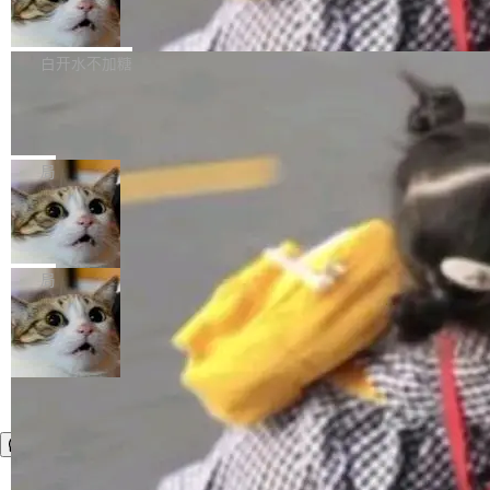
简单：开发者工具必须开源。 理由不是传统的自
商汤 SenseNova U1.5-Lite-Preview
i）在 X 上发帖： 「如果你是 Agent Harness 相
开源
由软件情怀，而是一个跟 AI agent 直接相关的
关开源项目的开发者，希望参加 DeepSeek Har
商汤科技宣布面向社区开源轻量级统一多模态模
技术判断。 两行 prompt 就能个性化任何软件 C
ness 的内测，可以回复或私信联系我。请附上
型的预览版本 SenseNova U1.5-Lite-Preview。
白开水不加糖
rawshaw 给出了两个 prompt。 第一个： "下载
GitHub id 以及开源代表作。」 DeepSeek 曾在
公告称，SenseNova U1.5-Lite-Preview并非简
某个软件的源码，在本地构建。修改 agent ...
官方招聘信息中写过一条简洁有力的公式：Mod
Ubuntu 将核心系统包从 deb 转成了 s
单的模型规模升级，而是基于 SenseNova U1
nap
el + Harness = Agent。模型负责理解和推理，
的一次系统性迭代，不仅在同一架构中贯通视觉
Ubuntu 正在把又一个核心系统包从 deb 转为 s
Harness 负责把能力落到真实环境中——调用工
理解、推理、生成与编辑，还仅以 8B-MoT 的轻
nap。这次是 hwctl——一个用来检查 Ubuntu
局
具、读写文件、管理上下文、处理错误、完成闭
量大小，将能力推进到4K、更精细的真实质感、
硬件认证状态的命令行工具。 Canonical 工程师
环。崔添翼招人的标...
更复杂的视觉控制和可持续迭代编辑。 相比 U
Dario Amodei 担心新人来 Anthropic
Alan Griffiths 在邮件列表中说得很直白：「hwc
只为金钱，不为使命
1，U1.5-Lite-Preview 在以下方向上带来了显著
tl 是一个 Ubuntu 专有的包，它和它的依赖项都
顶级 AI 研究员在两家公司之间来回跳，中间只
提升： 原生支持4K图像生成； 更精细的局部纹
是 Ubuntu 专有的，不会用在其他发行版上。」
隔了几天。 Lilian Weng 上周刚宣布因健康原因
局
理、细节与真实世界质感； 更准确的中英文文字
所以 deb 版本的受众实际上为零。既然只有 Ub
离开 Thinking Machines Lab，说自己作为联合
生成与复杂版式组织； 更稳定的图...
untu 用户在用，那用 snap 打包就没什么可纠结
创始人的角色「太累了」。几天后，The Inform
的。 从 deb 到 snap 的迁移路径 hwctl 是 rust-
ation 就曝出她将重回 OpenAI，负责递归自我
hwlib 硬件 API 库的一部分，命令行工具负责查
改进方向的研究。她是 Thinking Machines 过
询 Ubuntu 的硬件认证数据库。...
去一年内第四个离开的联合创始人。 这家由前
OpenAI CTO Mira Murati 创立的公司，连创始
团队都留不住。 但 Thinking Machines 不是唯
一在人才争夺战中失血的公司。六月，Google