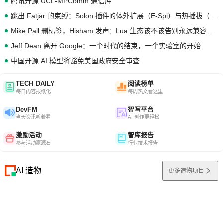
腾讯开源 UCL-MPComm 通信库
跳出 Fatjar 的束缚：Solon 插件的体外扩展（E-Spi）与热插拔（H-Spi）
Mike Pall 删标签，Hisham 发声：Lua 生态该不该告别永远兼容的旧梦？
Jeff Dean 离开 Google：一个时代的结束，一个实验室的开始
中国开源 AI 模型将豁免美国政府安全审查
TECH DAILY
阅读榜单
每日内容报纸化
每周热文看这里
DevFM
智写平台
当天资讯听着看
AI 创作更轻松
激励活动
智库报告
参与活动赢源石
行业技术报告
AI 造物
更多造物项目