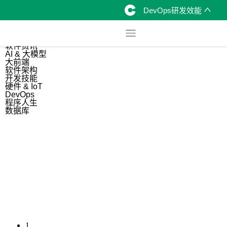
DevOps研发效能
综合
开源资讯
软件资讯
AI & 大模型
大前端
软件架构
开发技能
硬件 & IoT
DevOps
程序人生
数据库
1