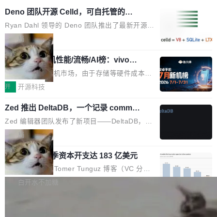
Deno 团队开源 Celld，可自托管的分
布式 Durable Objects
Ryan Dahl 领导的 Deno 团队推出了最新开源项
目 Celld，一个能在自己机器上运行 Cloudflare
局
Workers 和 Durable Objects 的守护进程。 设
鲁大师7月新机性能/流畅/AI榜：vivo夺
计思路很直接：每个对象是一个独立的 SQLite
性能、流畅双第一，三星Galaxy Z系列
数据库，按名称寻址，复制到你自己的 S3 兼容
2026年7月的手机市场，由于存储等硬件成本暴
新折叠缺席
存储库里。节点之间只通过这个存储库协调——
增，手机厂商的日子也不好过啊，新机速度明显
开
开源科技
没有控制平面，没有共识协议。每个对象自带一
放缓，因此硝烟味淡了许多。新机参数规格除开
个小型数据库，应用天然按分片构建，单个数据
Zed 推出 DeltaDB，一个记录 commit
高价的三星折叠（三星Galaxy Z Fold8 Ultra / Z
之间所有操作的版本控制系统
库的竞争和爆炸半径问题在设计层面就被消除
Fold8 / Z Flip8）外，其余要么是中低端机器，
Zed 编辑器团队发布了新项目——DeltaDB，一
了。 闲置的 cell 会休眠到几乎不占资源。当 cel
例如iQOO Z11i、REDMI Note 17、REDMI No
个在 git commit 之间记录每一次编辑操作的版
局
l 迁移或唤醒时，新宿主从 S3 恢复 SQLite 数据
te 17 Pro、OPPO K15，要么是vivo X300 E这
本控制系统。目前处于 Early Access 阶段。 De
库继续执行。存储库是持久化的唯一真相...
样的次旗舰。 Galaxy Z Fold8 Ultra / Z Fold8 /
SpaceXAI 单季资本开支达 183 亿美元
ltaDB 的核心思路直接写在 landing page 最显
Z Flip8三款折叠屏新机均在7月22日发布，且全
眼的位置：「Software is made between com
根据风险投资人Tomer Tunguz 博客（VC 分
部搭载骁龙8 Elite Gen5 for Galaxy，它们本该
mits」——软件是在 commit 之间写出来的。git
析）披露的最新分析与第二季度业绩报告，Spac
白开水不加糖
是7月性...
只记录了你提交的最终状态，但真正的工作过程
eXAI在上个季度的总资本支出飙升至183.7亿美
——打字、删改、试错、agent 对话——都在 co
Meta 发布终端编程 Agent“Muse Cod
元。其中，绝大部分资金被直接用于 AI 领域，
e” 和 Muse Spark 1.2 模型
mmit 之间的空隙里丢失了。 DeltaDB 要做的就
金额高达158.3亿美元，这一单项投入已经逼近
Meta 今天发布了两款 AI 产品：Muse Code，