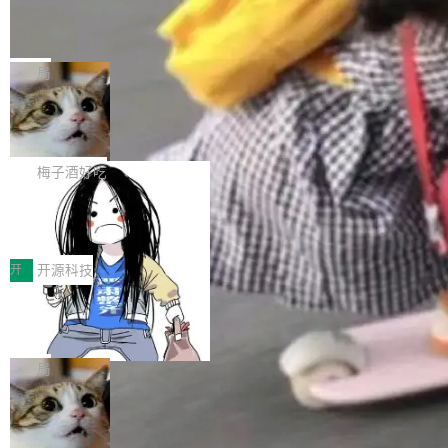
个独立于业务线程的全局通信引擎（Engine），
Jeff Dean 离开 Google：一个时代的结
Coding 从个人辅助工具逐步走向团队级、组织
产品应用、支撑保障、专题等五大方向。深信服
并实...
束，一个实验室的开始
级应用，企业在规模化落地过程中，对安全性、
AI算力网关（AI创新平台）成功入选！ 随着各行
Google 员工编号 20。MapReduce 作者之一。
可控性和代码质量提出了更高要求。 首先是数据
各业的Agent走向规模化建设，算力构成形态逐
Bigtable 作者之一。TensorFlow 的作者之一。
局
安全与合规要求。对于大多数普通研发场景，公
渐丰富，用户关注的重点也在发生变化：不只是
Gemini 的架构师。Google 首席科学家。 Jeff D
有云模型能够满足快速试用和效率提升的需求。
让AI用起来，还要进一步看清混合算力时代下，
🔥 SolonCode v2026.8.4 发布：界面
ean 在 Google 工作了 27 年后，宣布离职。 他
但对于金融、能源、医疗等对数据安全要求较...
字体可调、22 种语言、记忆搜索增强
Token花在哪里、算力是否被充分利用，以及持
不是一个人走。一同离开的还有 Sanjay Ghema
打开终端就能上岗的全中文编码智能体，这一轮
续增长的AI成本该如何优化。 深信服AI算力网关
wat（Google 员工编号 23，Jeff Dean 二十多
把「看得清、用母语、记得住」三件事一次补
梅子酒好吃
正是围绕这些实际问题，从Token治理和成本治
年的编程搭档，MapReduce 和 Bigtable 的共同
齐。 SolonCode 是什么 SolonCode 是杭州无
理两个方面，让用户的每一份算力都看得清、管
作者）、Quoc Le（Google 大脑核心成员，Se
让“代码语义理解”深度释放AI Coding
耳科技研发的企业级终端编码智能体——一位全
得住、用得稳、省得下、更安全！ 一、从现在开
价值潜能：华为云码道（CodeArts）
q2Seq 和 DocAI 的共同发明人）以及 Oriol Vin
中文驱动的数字员工，自主理解需求、规划步
一、代码仓深度理解技术的作用与价值 在软件工
始，Token使用一目...
代码仓技术解析
yals（Gemini 联合负责人，AlphaSta...
骤、编写代码。不挑模型、不挑平台，curl 一行
程实践中，代码仓是企业核心知识资产的主要载
开
开源科技
装完即用。 开源地址：Gitee · GitCode · GitHu
体。企业级代码仓库通常包含数十万乃至数百万
b 安装 支持 Java 8+（8~26）、macOS / Linu
一条“删库”命令跑 17 小时，算法工程
个文件，其规模远超单次模型调用可承载的上下
师删光 89TB 数据只为干私活
x / Windows / Harmony PC。 # macOS / Linu
文窗口。随着项目规模的持续扩张与代码历史的
最高人民检察院8月4日公布了一起案件：北京一
x / Harmony PC curl -fsSL https://solon.noea
不断累积，代码仓中的模块关系、接口契约、业
名90后算法工程师王某，为了给自己接的私活腾
局
r.org/solon...
务逻辑等关键信息往往分散于数十乃至数百个文
服务器空间，删光了公司AI游戏部门的全部核心
件之中，形成高度复杂的知识关联网络。传统的
Cloudflare 分享推理优化实践：KV ca
数据。 王某2024年1月入职东城区某科技公司AI
che 量化 + 权重压缩，吞吐量提升 4
代码检索手段（如关键词匹配、目录遍历）仅能
短剧部门，有互联网大厂背景。在公司内部架构
Kimi 和 GLM 是当前最强的大模型系列之一，但