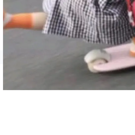
连失两员大将：Noam Shazeer 去了 Op...
©OSCHINA(OSChina.NET)
京ICP备2025119063号