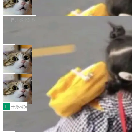
的图像元素不在同一个子树中，则它们将不再关
至今）的所有 commit，同样交由 AI 分析提炼。
Firefox 153.0.3 发布
ebastian Pipping 写在博客里的话。8 月 4 日，
联 加...
经过人工复核，准确度令人满意。这一方法也为
他宣布了一个新消息：从 2026 年 8 月 1 日起，
Firefox 153.0.3 现已发布，具体更新内容如
社区爱好者提供了高效跟踪新版本的思路。
他可以全职维护 libexpat 了，最长 6 个月。发
下： New Smart Window 包含多项增强功能：
白开水不加糖
工资的是慕尼黑市政府。 libexpat 是一个 C99
<ul> <li>现在建议列表会显示更多结果，方便用
编写的流式 XML 解析器，MIT 许可证。和 libx
Cloudflare Computer 开源：你的 Age
户查找历史记录和切换到已打开的标签页。（<a
nt 需要一台电脑，而不是一个容器
ml2 一样，它是世界上使用最广泛的 XML 解析
href="https://bugzilla.mozilla.org/show_bug.c
Cloudflare 开源了名为 @cloudflare/computer
库之一。你的操作系统、浏览器、无数的基础设
gi?id=2019042">Bug&nbsp;2019042</a>）</l
的 npm 包。项目的核心论点是：容器不适合 Ag
局
施软件，很可能都在用它。而过去十年，维护它
i> <li>现在，助手可以直接使用 Exa 的网络搜索
ent 计算。真正适合的，是 Isolate。 Cloudflare
的人一直在用业余...
结果回答问题，而无需将问题转交给搜索引擎。
OpenAI 公开邮件和聊天记录回应苹果
工程师在这件事上没什么可谦虚的——他们用 W
诉讼，称“Apple is getting this wron
（<a href="https://bugzilla.mozilla.org/show_
orkers 跑了十年 Isolate。用 CEO Matthew Pri
上个月，苹果一纸诉状把 OpenAI 告上法庭，指
g”
bug.cgi?id=204...
nce 的话说：「我们一生都在用 Isolate 运行代
控其挖角苹果前员工并窃取商业秘密。苹果的诉
局
码，而 AI Agent 不需要容器，它们需要的是 Iso
状把 OpenAI 描述成一个系统性地从前东家挖
late。」 容器为什么不合适 容器的问题在于启动
HUAWEI MatePad Edge上架WorkBu
人、套取机密信息的对手。 OpenAI 没发律师
ddy鸿蒙PC版，说话就能干活的AI办公
和销毁都太重了。一个 Agent 要执行的任务可能
函，也没选择庭外沉默。它在官网贴了一篇博
全能AI工作台WorkBuddy鸿蒙PC版上架HUAWE
搭子
只需要几毫秒的 CPU 时间，但容器从冷启动到
文，标题只有六个字：Apple is getting this wro
I MatePad Edge应用市场，直接下载即可使
开
开源科技
就绪要花数秒。如果未来有十...
ng。 然后，它把邮件往来和 iMessage 聊天记
用，与鸿蒙电脑上的体验一致。值得一提的是，
录全贴了出来。 他发错人了 苹果外部律师 Gabr
FFmpeg 9.0 发布：代号“Lei”，以此纪
这是目前市面上唯一支持平板接入WorkBuddy P
念中国开发者雷霄骅
iel Gross 来自 Weil 律所，2 月 23 日下午 5:53
C版的产品，搭载“人机双写”重磅功能——你写
全球知名开源多媒体框架 FFmpeg 今天正式发