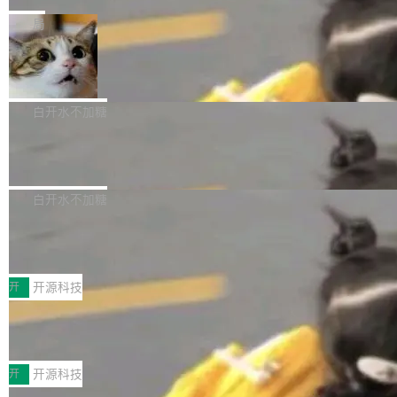
是把这段空隙补上。 回退到任何一次编辑：Delt
微软同期总资本开支的四成。 与亚马逊、Alpha
一个在终端里运行的编程 agent；Muse Spark
局
aDB 捕获 commit 之间的每一次操作，...
bet、微软以及 Meta 等传统科技巨头相比，Spa
1.2，驱动这个 agent 的新模型。一句话概括：
ceXAI的资金消耗速度尤为引人瞩目。然而，支
美团开源 LoHoSearch，用知识图谱校
你可以用 curl -fsSL https://dev.meta.ai/install.
准 AI 能力认知
撑庞大支出的资金来源却呈现出截然不同的面
sh | bash 安装一个能在大项目里自动规划、写
机器出题的前提，是让机器拥有全局视野。整个
貌。数据显示，微软和 Meta 主要依托充沛的经
代码、验证结果的 AI 终端工具。 据介绍，Muse
构建流程可以分为四个环节：建图 → 控制难度
白开水不加糖
营现金流来覆盖资本开支，其资本支出覆盖率分
Code 是 Meta 的编程 agent 产品。它和市场上
→ 质量把关 → 数据概览。
别达到155% 和106%;而SpaceXAI的经营现金
已有的终端编程 agent 在设计理念上有几个明显
腾讯开源 UCL-MPComm 通信库
流仅能覆盖资本开支的12...
的差异点。 异步后台 agent：Muse Code 有一
腾讯网平团队宣布开源了 UCL-MPComm 通信
个主 agent 循环，外加一组后台 agent。这些后
库，并将作为transport接入Mooncake TENT。
白开水不加糖
台 agent...
该通信库针对AI Memory池化场景的数据传输需
CoStrict入选工信部2025人工智能应用
求进行了深度优化，能够实现数据中心内大规模
典型案例
计算节点间多种内存类型的高性能通信。 UCL-
近日，工信部科技司公示《2025人工智能应用典
MPComm将作为一种传输引擎接入Mooncake T
型案例入选名单》，深信服“面向企业研发场景的
开
开源科技
ENT，实现零拷贝传输性能提升30%、非零拷贝
开源 AI 编程平台 CoStrict 应用”凭借卓越的技术
深信服AI算力网关入选工信部人工智能
传输性能最高提升5倍。UCL-MPComm底层基
创新与落地成效成功入选。 全链路私有化部署，
应用典型案例！
于自研UCL-Engine通信引擎，后续腾讯网平将
助力企业AI研发安全落地 当前，越来越多企业已
前不久，工业和信息化部正式发布《2025年人工
持续开源更多基于UCL-Engine的高性能通信组
经开始引入 AI Coding 工具，通过调用公有云模
智能应用典型案例名单》，集中展示人工智能在
开
开源科技
件。 腾讯网平团队在UCL-MPComm中实现了一
型或企业内部部署模型提升研发效率。但随着 AI
各领域的应用成果，覆盖技术底座、行业赋能、