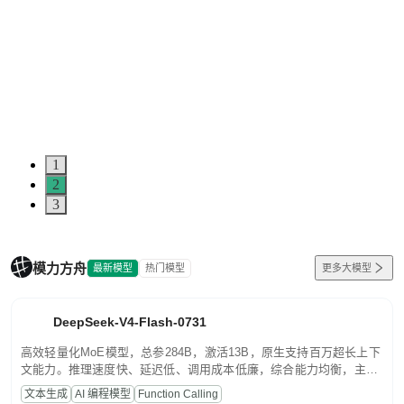
1
2
3
模力方舟
最新模型
热门模型
更多大模型
DeepSeek-V4-Flash-0731
高效轻量化MoE模型，总参284B，激活13B，原生支持百万超长上下
文能力。推理速度快、延迟低、调用成本低廉，综合能力均衡，主打
高并发、轻量化任务，适合日常对话、内容创作、基础 RAG、批量
文本生成
AI 编程模型
Function Calling
文案处理等普惠刚需场景。