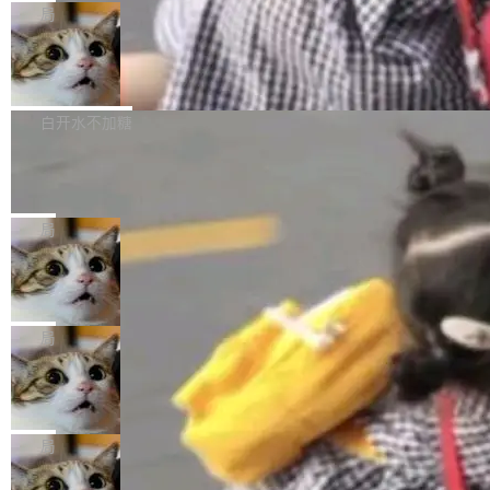
给 OpenAI 总法律顾问 Che Chang 发了封邮
你的，AI写AI的，同屏协作互不干扰。一句话让
布了 9.0 版本。这个版本除了带来新一代音视频
局
件，附了一封长信，要求 OpenAI 配合调查前苹
AI帮你干活，现在开启全新体验！ 温馨提示：
处理能力和硬件加速支持之外，还有一个特殊之
果员工带走机密信...
体验WorkBuddy鸿蒙PC版前，请将 HUAWEI M
亚马逊成本失控：AI 写代码烧掉 1215
处：FFmpeg 9.0 的代号是“Lei”。 这个名字，
万元，超预算 860%
atePad Edge 升级至 HarmonyOS 6.1.0.135S
来自中国开发者雷霄骅（Lei Xiaohua）。 对于
外媒近日曝光了亚马逊的多份内部报告显示，AI
P9 patch03及以上版本。 *升级路径：设置 > 搜
很多中国音视频开发者而言，这个名字并不陌
导致公司在多个项目上超支。《金融时报》报道
白开水不加糖
索“软件更新” > 检查更新，即可搜索新版本，下
生。十年前，他通过大量中文技术文章、源码分
称，仅一个项目的成本超支就高达 180 万美元
载安装完成升级即可。 没有...
Hugging Face CEO 发声：中国正在开
析和开源示例，让一代开发者第一次真正理解 F
（约合人民币 1215 万元）。 具体来说，一名工
源模型上碾压我们
Fmpeg，也成为很多人进入音视频开发领域的
程师借助 Anthropic 旗下 Claude Sonnet 模型
"他们正在开源模型上碾压我们。" Hugging Fac
“启蒙老师”。 而今年，恰好是雷霄骅离世十周
编写程序，目标是完成电商平台作者信息与商品
e CEO Clément Delangue 在 CNBC 的采访里
局
年。FFmpeg 社区最终选择用一个大版本的名
列表的数据匹配 —— 一项常规的数据处理任
没有拐弯抹角。他说中国正在赢得 AI 竞赛，而
字，留下了这份纪念。 雷霄骅曾是中国传媒大学
当 AI agent 把源码变成了最好的扩展系
务，最终却产生了 180 万美元的账单，实际支出
且按目前的速度，中国 AI 工具预计在今年底或
数字电视技术方向的博士生，长期从事视频、音
统，开发者工具必须开源
超出原定预算 860%。 更令人意外的是，该项目
2027 年就能追上美国前沿实验室的水平。 Dela
五年前，David Crawshaw 问过很多软件工程师
频技...
最终并未成功落地，而高额算力消耗持续运行长
ngue 把原因归结为一件事：开放协作。中国的
一个问题：你写过什么给自己用的程序？答案几
局
达 5 个月，公司直到财务对账时才察觉异常。这
AI 开发者在一个共享和协作的生态里加速迭代，
乎都是没有。工程师们整天用别人写的程序写程
意味着一个无人看管的 AI 程序，在近半年时间
而美国模型厂商在"闭门造车"。他的原话是 "buil
DeepSeek Harness 宣布内测邀请，全
序给别人用。偶尔有人自己写个博客系统、智能
里日夜不停地"烧钱"。 复盘显示，...
网最大规模开源 Agent 路演现场诞生
ding in silos"——各自为战，互不通气。 这个判
家居控制、家庭实验室，都算稀奇事。 Crawsh
一条内测招募帖，发出去的时候大概没人想到它
断从他嘴里说出来分量不同。Hugging Face 是
aw 是 Shelley 的作者，一个开源 AI coding age
会变成一场开源 Agent 生态的路演。 8月1日，
局
全球最大的开源 AI 平台，上面跑着上百万个模
nt。他最近在博客上写了一篇文章，核心论点很
DeepSeek Harness 团队负责人崔添翼（tiany
型。谁在开源赛道上领先，...