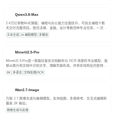
Qwen3.8-Max
2.4万亿参数MoE旗舰，编程与办公能力全面跃升，可自主编程十数
天交付完整项目。胜任法律、金融、设计等数百种专业任务，一次对
话端到端交付生产级成果。原生视觉理解贯穿规划、执行与验证全流
文本生成
AI 编程模型
多模态
程，支持超长文档与长视频的深度语义解析。长程任务中自主规划与
闭环迭代，持续进化。
MinerU2.5-Pro
MinerU2.5-Pro是一款面向复杂文档解析与 OCR 场景的专业模型，能
够从图片和文档中识别文字、理解页面布局，并将非结构化内容转换
为便于存储、检索和二次处理的结构化结果。
8K
多语言
文档处理/OCR
Wan2.7-Image
万相 2.7 图像生成与编辑模型，支持组图、多图参考、交互式编辑和
最高 2K 输出。
图像生成与处理