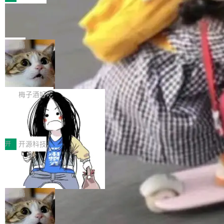
件。 腾讯网平团队在UCL-MPComm中实现了一
型或企业内部部署模型提升研发效率。但随着 AI
各领域的应用成果，覆盖技术底座、行业赋能、
个独立于业务线程的全局通信引擎（Engine），
Coding 从个人辅助工具逐步走向团队级、组织
Jeff Dean 离开 Google：一个时代的结
产品应用、支撑保障、专题等五大方向。深信服
并实...
束，一个实验室的开始
级应用，企业在规模化落地过程中，对安全性、
AI算力网关（AI创新平台）成功入选！ 随着各行
Google 员工编号 20。MapReduce 作者之一。
可控性和代码质量提出了更高要求。 首先是数据
各业的Agent走向规模化建设，算力构成形态逐
Bigtable 作者之一。TensorFlow 的作者之一。
局
安全与合规要求。对于大多数普通研发场景，公
渐丰富，用户关注的重点也在发生变化：不只是
Gemini 的架构师。Google 首席科学家。 Jeff D
有云模型能够满足快速试用和效率提升的需求。
让AI用起来，还要进一步看清混合算力时代下，
🔥 SolonCode v2026.8.4 发布：界面
ean 在 Google 工作了 27 年后，宣布离职。 他
但对于金融、能源、医疗等对数据安全要求较...
字体可调、22 种语言、记忆搜索增强
Token花在哪里、算力是否被充分利用，以及持
不是一个人走。一同离开的还有 Sanjay Ghema
打开终端就能上岗的全中文编码智能体，这一轮
续增长的AI成本该如何优化。 深信服AI算力网关
wat（Google 员工编号 23，Jeff Dean 二十多
把「看得清、用母语、记得住」三件事一次补
梅子酒好吃
正是围绕这些实际问题，从Token治理和成本治
年的编程搭档，MapReduce 和 Bigtable 的共同
齐。 SolonCode 是什么 SolonCode 是杭州无
理两个方面，让用户的每一份算力都看得清、管
作者）、Quoc Le（Google 大脑核心成员，Se
让“代码语义理解”深度释放AI Coding
耳科技研发的企业级终端编码智能体——一位全
得住、用得稳、省得下、更安全！ 一、从现在开
价值潜能：华为云码道（CodeArts）
q2Seq 和 DocAI 的共同发明人）以及 Oriol Vin
中文驱动的数字员工，自主理解需求、规划步
一、代码仓深度理解技术的作用与价值 在软件工
始，Token使用一目...
代码仓技术解析
yals（Gemini 联合负责人，AlphaSta...
骤、编写代码。不挑模型、不挑平台，curl 一行
程实践中，代码仓是企业核心知识资产的主要载
开
开源科技
装完即用。 开源地址：Gitee · GitCode · GitHu
体。企业级代码仓库通常包含数十万乃至数百万
b 安装 支持 Java 8+（8~26）、macOS / Linu
一条“删库”命令跑 17 小时，算法工程
个文件，其规模远超单次模型调用可承载的上下
师删光 89TB 数据只为干私活
x / Windows / Harmony PC。 # macOS / Linu
文窗口。随着项目规模的持续扩张与代码历史的
最高人民检察院8月4日公布了一起案件：北京一
x / Harmony PC curl -fsSL https://solon.noea
不断累积，代码仓中的模块关系、接口契约、业
名90后算法工程师王某，为了给自己接的私活腾
局
r.org/solon...
务逻辑等关键信息往往分散于数十乃至数百个文
服务器空间，删光了公司AI游戏部门的全部核心
件之中，形成高度复杂的知识关联网络。传统的
Cloudflare 分享推理优化实践：KV ca
数据。 王某2024年1月入职东城区某科技公司AI