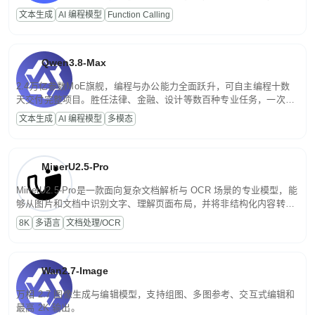
高并发、轻量化任务，适合日常对话、内容创作、基础 RAG、批量
文本生成
AI 编程模型
Function Calling
文案处理等普惠刚需场景。
Qwen3.8-Max
2.4万亿参数MoE旗舰，编程与办公能力全面跃升，可自主编程十数
天交付完整项目。胜任法律、金融、设计等数百种专业任务，一次对
话端到端交付生产级成果。原生视觉理解贯穿规划、执行与验证全流
文本生成
AI 编程模型
多模态
程，支持超长文档与长视频的深度语义解析。长程任务中自主规划与
闭环迭代，持续进化。
MinerU2.5-Pro
MinerU2.5-Pro是一款面向复杂文档解析与 OCR 场景的专业模型，能
够从图片和文档中识别文字、理解页面布局，并将非结构化内容转换
为便于存储、检索和二次处理的结构化结果。
8K
多语言
文档处理/OCR
Wan2.7-Image
万相 2.7 图像生成与编辑模型，支持组图、多图参考、交互式编辑和
最高 2K 输出。