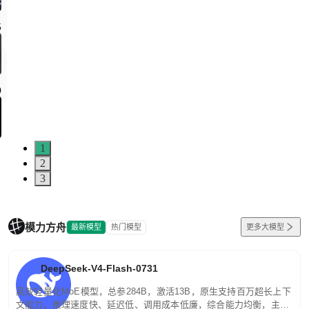
1
2
3
模力方舟
最新模型
热门模型
更多大模型
DeepSeek-V4-Flash-0731
高效轻量化MoE模型，总参284B，激活13B，原生支持百万超长上下
文能力。推理速度快、延迟低、调用成本低廉，综合能力均衡，主打