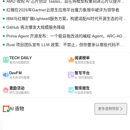
AMD 收购 AI 芯片创企 Taalas，旨在将模型权重刻进芯片以提升推理性能
红帽在2026年Gartner云原生应用平台魔力象限中被评为领导者
IBM与红帽扩展Lightwell服务方案，构建适配AI时代开源生态的可信基础设施
GitHub 再次爆发大规模服务降级
Prime Agent 开源发布：一个能自我改进的编程 Agent，ARC-AGI 3 超越人类专家基线
Rust 项目团队宣布 LLM 政策：不禁止，但你要承认哪些代码不是你写的
TECH DAILY
阅读榜单
每日内容报纸化
每周热文看这里
DevFM
智写平台
当天资讯听着看
AI 创作更轻松
激励活动
智库报告
参与活动赢源石
行业技术报告
AI 造物
更多造物项目