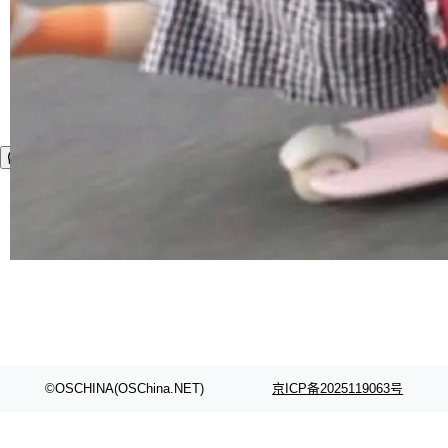
©OSCHINA(OSChina.NET)
京ICP备2025119063号