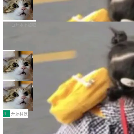
通过拉取过去一年内（从 PG 18 Beta1 时间点
和休闲娱乐竞争时间。" 这是 libexpat 维护者 S
的图像元素不在同一个子树中，则它们将不再关
至今）的所有 commit，同样交由 AI 分析提炼。
Firefox 153.0.3 发布
ebastian Pipping 写在博客里的话。8 月 4 日，
联 加...
经过人工复核，准确度令人满意。这一方法也为
他宣布了一个新消息：从 2026 年 8 月 1 日起，
Firefox 153.0.3 现已发布，具体更新内容如
社区爱好者提供了高效跟踪新版本的思路。
他可以全职维护 libexpat 了，最长 6 个月。发
下： New Smart Window 包含多项增强功能：
白开水不加糖
工资的是慕尼黑市政府。 libexpat 是一个 C99
<ul> <li>现在建议列表会显示更多结果，方便用
编写的流式 XML 解析器，MIT 许可证。和 libx
Cloudflare Computer 开源：你的 Age
户查找历史记录和切换到已打开的标签页。（<a
nt 需要一台电脑，而不是一个容器
ml2 一样，它是世界上使用最广泛的 XML 解析
href="https://bugzilla.mozilla.org/show_bug.c
Cloudflare 开源了名为 @cloudflare/computer
库之一。你的操作系统、浏览器、无数的基础设
gi?id=2019042">Bug&nbsp;2019042</a>）</l
的 npm 包。项目的核心论点是：容器不适合 Ag
局
施软件，很可能都在用它。而过去十年，维护它
i> <li>现在，助手可以直接使用 Exa 的网络搜索
ent 计算。真正适合的，是 Isolate。 Cloudflare
的人一直在用业余...
结果回答问题，而无需将问题转交给搜索引擎。
OpenAI 公开邮件和聊天记录回应苹果
工程师在这件事上没什么可谦虚的——他们用 W
诉讼，称“Apple is getting this wron
（<a href="https://bugzilla.mozilla.org/show_
orkers 跑了十年 Isolate。用 CEO Matthew Pri
上个月，苹果一纸诉状把 OpenAI 告上法庭，指
g”
bug.cgi?id=204...
nce 的话说：「我们一生都在用 Isolate 运行代
控其挖角苹果前员工并窃取商业秘密。苹果的诉
局
码，而 AI Agent 不需要容器，它们需要的是 Iso
状把 OpenAI 描述成一个系统性地从前东家挖
late。」 容器为什么不合适 容器的问题在于启动
HUAWEI MatePad Edge上架WorkBu
人、套取机密信息的对手。 OpenAI 没发律师
ddy鸿蒙PC版，说话就能干活的AI办公
和销毁都太重了。一个 Agent 要执行的任务可能
函，也没选择庭外沉默。它在官网贴了一篇博
全能AI工作台WorkBuddy鸿蒙PC版上架HUAWE
搭子
只需要几毫秒的 CPU 时间，但容器从冷启动到
文，标题只有六个字：Apple is getting this wro
I MatePad Edge应用市场，直接下载即可使
开
开源科技
就绪要花数秒。如果未来有十...
ng。 然后，它把邮件往来和 iMessage 聊天记
用，与鸿蒙电脑上的体验一致。值得一提的是，
录全贴了出来。 他发错人了 苹果外部律师 Gabr
FFmpeg 9.0 发布：代号“Lei”，以此纪
这是目前市面上唯一支持平板接入WorkBuddy P
念中国开发者雷霄骅
iel Gross 来自 Weil 律所，2 月 23 日下午 5:53