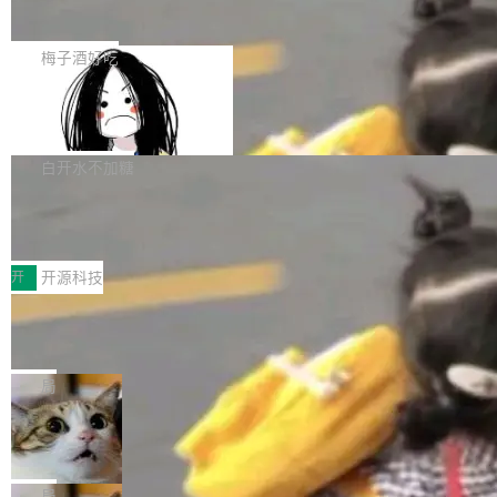
展开启新的篇章。
滞，过去三个月内没有任何条目完成更新，用户
如果你在 Spring Boot 里做过国际化，流程大概
提交的编辑请求也长期处于待处理状态。 Groki
是这样的：配 MessageSource 的 Bean、写 R
梅子酒好吃
pedia 于去年底上线，定位为由人工智能生成内
eloadableResourceBundleMessageSource、
容的百科平台，被马斯克视为传统众包百科网站
Apache Doris 4.1 全面增强 Iceberg：
声明 LocaleResolver、注册 LocaleChangeInt
支持 UPDATE、MERGE INTO 与 Iceb
维基百科的替代方案。Lawfare 调查发现，无论
erceptor…五六步之后才能看到第一行翻译文
Apache Doris 4.1 要补齐的，正是缺失的那一
erg V3
热门页面还是低关注度页面，均未出现近期更
本。 Solon 换了个方式。整个 i18n 模块围绕三
半。在已有查询能力的基础上，Doris 进一步支
白开水不加糖
新，相关问题并非局限于特定领域，而是在不同
个解析器、一个注解、一个工具类展开——没有
持了 UPDATE、DELETE、MERGE INTO 等数
主题和访问量页面中普遍存在。 调查人员最初认
XML、没有拦截器注册、没有样板配置。 资源
Testin XAgent：CIO智能测试落地指南
据修改操作、完整的表结构管理与分区演进，以
为，Grokipedia可能只是限...
文件的约定 把文件放到 resources/i18n/ 下： r
及 rewrite_data_files、expire_snapshots 等日
7月30日，TiD2026质量竞争力大会在北京中关
esources/i18n/messages.properties ...
常维护操作，并完整支持 Iceberg V3 格式。
村国家自主创新示范区会议中心开幕。本届大会
开
开源科技
由中关村智联软件服务业质量创新联盟主办，以
让非法状态不可表示：一篇关于 ADT
“智构可信·质创未来——AI原生时代的质量新范
的帖子在 Reddit 火了
式”为主题，直面AI从实验室走向规模化产业落地
有一种东西，一旦用过就回不去了。Alex Fedos
的核心质量命题。会上，《2026智能研发生产力
eev 管它叫"软件设计的基石"。 他说的东西不新
局
工具选型手册》发布，Testin云测的Testin XAge
鲜——代数数据类型（ADT），尤其是和类型
Cloudflare 开源内部企业 AI 平台 Clou
nt智能测试系统入选AI测试领域代表产品。对CI
（sum type）。但他说清楚了一件事：这不是类
dflare OS
O而言，这提示了一个转变：AI测试正在从效率
型系统的学术体操，是日常编码的思维方式。 文
Cloudflare 发布了一个开源项目 Cloudflare O
工具升级为企业的质量基础设施。 CIO面对的新
章从一个简单的例子切入。一个网站的深色主题
S。如果你只看官方博客，你会觉得这是又一
局