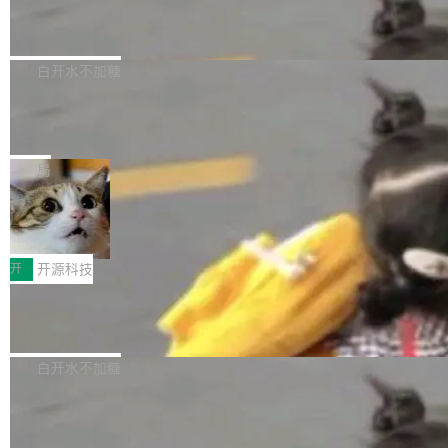
6的终端设备已突破7000万台，注册开发者数量
zen 9000/8000/7000系列处理器，并针对X3D
Dgraph v25.4.0 发布，具有图形后端的
窗口推了又推。好到合进 main 分支的代码，我
已突破 1100 万。随着鸿蒙生态汇聚越来越多的
原生 GraphQL 数据库
处理器特性进行平台级优化。其搭载X3D鸡血模
们自己都没看完。 这事不是个例。GitLab 调研
Dgraph 是一个水平可扩展的分布式 GraphQL
高质量游戏...
式2.0，可根据不同使用场景释放处理器潜力，
过 1528 名开发者，85% 说 AI 把瓶颈从写代码
数据库，有一个图形后端。作为一个原生的 Gra
白开水不加糖
帮助玩家在游戏与高负载应用中获得更充分的性
转移到了审代码。 写代码有人替你干了。但审代
phQL 数据库，它严格控制数据在磁盘上的排列
能表现。 在核心规格方面，B850 AO...
码、把关发版这两道关，还得靠人肉扛。 V5.0
竹知了：一个零依赖的单文件 HTML，
方式，以优化查询性能和吞吐量，减少集群中的
把儿时竹蝉玩具搬进浏览器
想让 AI 一起盯。
磁盘寻道和网络调用。 Dgraph v25.4.0 现已发
竹知了（zhuzhiliao）是那种小时候路边摊上几
布，具体更新内容包括： feat(zero)：Zero 现
块钱的玩意儿——一根小竹签，一个竹筒，一头
局
支持 --security superflag（token=...;whitelist
系着涂了松香的线。甩起来，竹膜震动，发出“哇
=...），与 Alpha 版本的格式一致，并据此对其
30倍效率升级：解锁医学影像数据要素
——哇”的蝉鸣声。实物越来越难找了，有开发者
价值化的真实路径
管理 HTTP 端点进行授权。 <blockquote> <p>
把它做成了 Web 玩具，放在 zhuzhiliao.imsai.c
完成一例腹部CT影像标注，张医生过去需要约1
<span><strong>警告：</strong>&nbsp;Zero
c 上，并在 GitHub 开源。 玩法很简单：按住屏
20个小时。他必须在数百张连续影像上，一笔一
开
开源科技
的 admin ...
幕画圈，或者直接甩手机。页面会实时显示转速
笔勾画边界，一层一层识别肌肉组织。如今，使
（圈/秒），声音来自真实竹知了录音的 1.72 秒
Apache Dubbo-go v3.3.2 正式发布
用东软飞标医学影像标注平台，同样的工作缩短
采样，无缝循环。音频解码失败时，还有一套合
至4小时，效率提升30倍。 这组数字背后，改变
这个版本面向生产环境，重心在内核稳定性。我
成兜底——锯齿波振荡器模拟脉冲，并联带通共
的不只是速度，而是把医学影像转化为AI能力的
们彻底收敛了旧配置体系，扩展了 Triple 协议与
白开水不加糖
振峰模拟竹膜和筒腔共鸣。 技术细节上，物理引
路径真正打通了。 大型医院积累的影像数据规模
泛化调用能力，加强了应用级元数据和服务治
擎是绳系质点模型：重力、弹性绳（只拉不
庞大，但不能直接用于训练模型。器官、病灶和
Calibre 9.12 发布，功能强大的开源电
理，同时集中修了并发安全、资源泄漏和热路径
推）、空气阻力，1/240 秒定步长积...
子书工具
组织边界，必须由专业医生逐层识别、标记和校
性能问题。
Calibre 开源项目是 Calibre 官方出的电子书管