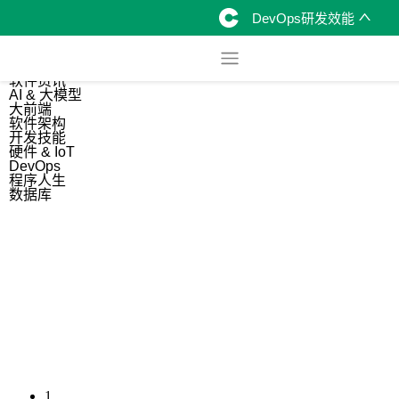
DevOps研发效能
综合
开源资讯
软件资讯
AI & 大模型
大前端
软件架构
开发技能
硬件 & IoT
DevOps
程序人生
数据库
1