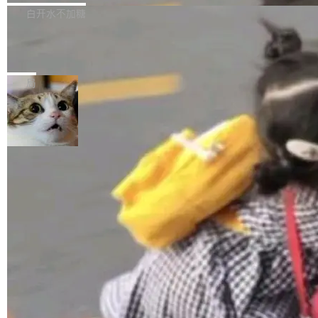
正，才能成为机器能理解的高质量数据。医学影
理工具。它可以查看，转换，编辑和分类所有主
白开水不加糖
像AI落地最昂贵的环节，不是算法，是专业医生
流格式的电子书。Calibre 是个跨平台软件，可
的时间。 张医生是某三甲医院放射科副主任医
SwiftUI 问世七年了，为什么开发者还
以在 Linux、Windows 和 macOS 上运行。 Cal
师，牵头一项腹部肌肉影像课题。他需要在数百
在骂它？
ibre 9.12 现已正式发布，此次更新内容如下：
Yakov Manshin 发了一期长达 40 分钟的 YouT
张CT影像上完成像素级精细分割，让系统"...
新功能 macOS：在 Connect/Share 按钮中添加
ube 视频，标题是"SwiftUI 七年后：一个平庸的
局
通过 AirDop 共享书籍的功能 Content server：
故事"。视频核心观点很简单：SwiftUI 发布七年
支持可向服务器后端添加新端点的插件 Edit boo
了，仍然像一个永久公测版。 Manshin 从数据
k：Compress images：添加将 GIF 图像转换为
流、布局系统、API 稳定性、性能、跨平台五个
加载更多
JPEG/WebP 的选项 ToC Editor：添加一个按
维度逐一批判了 SwiftUI。最让人印象深刻的一
钮，用于对目录中的条目进...
个论据是：苹果官方的 SwiftUI 教程项目 Land
marks，用最新 Xcode 在最新 macOS 上构建
运行，出来的效果是坏的——侧边栏按钮大小不
一，界面错位。他说这个问题"两年前就发现了，
至今没变"。 数据流方面，Manshin 指出 SwiftU
I 的属性包装器演进史...