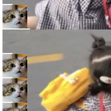
C版的产品，搭载“人机双写”重磅功能——你写
全球知名开源多媒体框架 FFmpeg 今天正式发
给 OpenAI 总法律顾问 Che Chang 发了封邮
你的，AI写AI的，同屏协作互不干扰。一句话让
布了 9.0 版本。这个版本除了带来新一代音视频
局
件，附了一封长信，要求 OpenAI 配合调查前苹
AI帮你干活，现在开启全新体验！ 温馨提示：
处理能力和硬件加速支持之外，还有一个特殊之
果员工带走机密信...
体验WorkBuddy鸿蒙PC版前，请将 HUAWEI M
亚马逊成本失控：AI 写代码烧掉 1215
处：FFmpeg 9.0 的代号是“Lei”。 这个名字，
万元，超预算 860%
atePad Edge 升级至 HarmonyOS 6.1.0.135S
来自中国开发者雷霄骅（Lei Xiaohua）。 对于
外媒近日曝光了亚马逊的多份内部报告显示，AI
P9 patch03及以上版本。 *升级路径：设置 > 搜
很多中国音视频开发者而言，这个名字并不陌
导致公司在多个项目上超支。《金融时报》报道
白开水不加糖
索“软件更新” > 检查更新，即可搜索新版本，下
生。十年前，他通过大量中文技术文章、源码分
称，仅一个项目的成本超支就高达 180 万美元
载安装完成升级即可。 没有...
析和开源示例，让一代开发者第一次真正理解 F
Hugging Face CEO 发声：中国正在开
（约合人民币 1215 万元）。 具体来说，一名工
源模型上碾压我们
Fmpeg，也成为很多人进入音视频开发领域的
程师借助 Anthropic 旗下 Claude Sonnet 模型
"他们正在开源模型上碾压我们。" Hugging Fac
“启蒙老师”。 而今年，恰好是雷霄骅离世十周
编写程序，目标是完成电商平台作者信息与商品
e CEO Clément Delangue 在 CNBC 的采访里
局
年。FFmpeg 社区最终选择用一个大版本的名
列表的数据匹配 —— 一项常规的数据处理任
没有拐弯抹角。他说中国正在赢得 AI 竞赛，而
字，留下了这份纪念。 雷霄骅曾是中国传媒大学
务，最终却产生了 180 万美元的账单，实际支出
当 AI agent 把源码变成了最好的扩展系
且按目前的速度，中国 AI 工具预计在今年底或
数字电视技术方向的博士生，长期从事视频、音
统，开发者工具必须开源
超出原定预算 860%。 更令人意外的是，该项目
2027 年就能追上美国前沿实验室的水平。 Dela
五年前，David Crawshaw 问过很多软件工程师
频技...
最终并未成功落地，而高额算力消耗持续运行长
ngue 把原因归结为一件事：开放协作。中国的
一个问题：你写过什么给自己用的程序？答案几
局
达 5 个月，公司直到财务对账时才察觉异常。这
AI 开发者在一个共享和协作的生态里加速迭代，
乎都是没有。工程师们整天用别人写的程序写程
意味着一个无人看管的 AI 程序，在近半年时间
而美国模型厂商在"闭门造车"。他的原话是 "buil
DeepSeek Harness 宣布内测邀请，全
序给别人用。偶尔有人自己写个博客系统、智能
里日夜不停地"烧钱"。 复盘显示，...
网最大规模开源 Agent 路演现场诞生
ding in silos"——各自为战，互不通气。 这个判
家居控制、家庭实验室，都算稀奇事。 Crawsh
一条内测招募帖，发出去的时候大概没人想到它
断从他嘴里说出来分量不同。Hugging Face 是
aw 是 Shelley 的作者，一个开源 AI coding age
会变成一场开源 Agent 生态的路演。 8月1日，
局
全球最大的开源 AI 平台，上面跑着上百万个模
nt。他最近在博客上写了一篇文章，核心论点很
DeepSeek Harness 团队负责人崔添翼（tiany