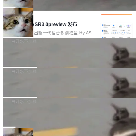
che 量化 + 权重压缩，吞吐量提升 4
代码检索手段（如关键词匹配、目录遍历）仅能
短剧部门，有互联网大厂背景。在公司内部架构
Kimi 和 GLM 是当前最强的大模型系列之一，但
1%，成本降 30%
在语法层面完成文本定位，难以触及代码的语义
调整期间，部门三次通知全员将数据从A集群迁
它们有一个共同的问题：太吃显存了。月之暗面
局
内涵与结构关联，导致开发者使用代码智能体在
移到B集群，王某都回复了"收到"。 他没有迁移
的 Kimi K 系列和智谱的 GLM 都是长上下文、M
理解大规模代码仓时面临显著"代码仓理解"瓶
腾讯混元 Hy ASR3.0preview 发布
数据。2024年9月3日下午4点，他使用此前登录
oE 架构的大模型，好用到让人上瘾，但 GPU 显
颈。 代码仓深度理解服务（以下简称" CodeBas
的账号密码进入A集群，输入了一条被程序员圈
存永远不够用。 Cloudflare 的 Workers AI 团队
腾讯混元正式推出新一代语音识别模型 Hy ASR
e深度理解服务"）是华为云码道（CodeA...
称为"删库跑路"的命令——最高管理员权限、无
一直在跑这些模型的推理。他们在官方博客上发
3.0preview。基于最新一代大语言模型 Hy3 的
白开水不加糖
需确认、强制递归删除。17个小时后，运维人员
了一篇技术文章，详细拆解了三种让大模型在 G
语言理解能力，以及融合了高精度语音识别与深
发现异常并中止进程时，89TB数据已经没了。
Pale Moon 34.3.2 发布，苍月浏览器
PU 上跑得更省、更快的技术手段——KV cache
度语义理解能力，实现了语音识别能力的全面升
删掉的是AI游戏部门的全部开发文件，包括公司
量化、模型权重压缩、以及共享 KV cache 的完
级。 根据介绍，Hy ASR3.0preview 目标在于：
Pale Moon 34.3.2 现已发布，这是一个安全更
自研的多个文生3D和...
整性保护。效果是：吞吐量提升 41%，每 token
让语音识别不再只是听清，而是真正听懂。通过
新和少量网页兼容性修复版本。 Changes/fixe
白开水不加糖
成本降低 30%，精度不变。 FP8 省的不仅是显
先理解你的语境和意图，再把准确的文字直接给
s： 实现了URL.Parse()便捷功能 对浏览器内部
存 KV cache 是推理时最吃显...
到你。从“逐字转写、单点优化”演进为“理解语
PostgreSQL 18/19 新特性深度解读
函数添加了多项边界检查，以避免潜在的越界访
境、兼容场景、一键直出”。 Hy ASR 3.0 previe
问、下溢和溢出。（DiD） 修复了加载和解析内
演讲者分享了一个有趣的实践：面对 PG 18 已
w 不要求标准普通话，方言识别覆盖粤语、吴语
容提供的字体时出现的几个问题 为避免音频加
发布的 Release Notes，他利用 AI 工具（如 Co
白开水不加糖
等 10 大方言片区和 20 余个二级小片区。在开
载、处理和播放过程中可能出现的一系列错误，
pilot）对数千条 commit 日志进行自动分析，先
源评测集中，Hy ASR 3.0 preview 在多语种的
对音频采样频率设定了下限 采样率低于 8kHz
慕尼黑市政府为全职开源项目维护者提
让模型总结出三十余条潜在特性，再逐条要求生
WER（...
供资助
（通常被认为是 "telephone"/"walkie-talkie" 音
成详细解释和代码校验，最终筛选出对用户体感
"在过去大约 10 年的大部分时间里，libexpat 的
质的最低采样率）的音频格式将被拒绝 修复了 C
最强的若干项。对于尚未正式发版的 PG 19，则
维护工作一直与我的日常工作、家务、社交生活
局
SS 圆角虚线样式中可能存在的问题 如果表单中