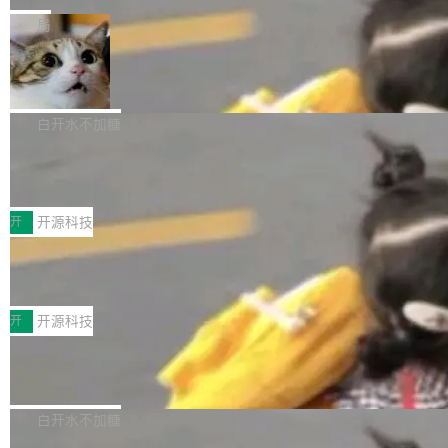
一在人才争夺战中失血的公司。六月，Google
er HE-AAC 960 解码 (DAB+) transpose_cuda
Code 在 X 上发帖：「DeepSeek Flash did 8T
局
连失两员大将：Noam Shazeer 去了 Op...
filter 添加 AMF Frame Rate Converter (vf_frc
tokens on August 1st. 5T of free usage + 3T
_amf) filter SMPTE 2094-50 元数据支持和直
NetBSD 11.0 正式发布
on OpenCode Go.」79.8 万次浏览，连带着 #
通 ProRes RAW VideoToolbox 硬件加速器 AP
DeepSeek一天消耗了8万亿# 上了微博热搜——
NetBSD 11.0 现已正式发布，这是 NetBSD 操
V ...
注意这是 OpenCode 一家的消耗。 OpenCode
作系统的第十八个主要版本。 自 NetBSD 10.1
白开水不加糖
是 Anomaly 出品的 AI 编程工具，套餐 10 美元/
以来的变化 更新亮点： 新增对 RISC-V 处理器
月。用户交了 10 美元，就能用 DeepSeek Flas
2026 ChinaJoy鸿蒙游戏增长臻享会举
架构的支持。NetBSD 11.0 是首个支持 64 位 R
办，鲸鸿动能系统呈现游戏行业解决方
h 随便写代码，按网友说法：「怎么使劲用也用
ISC-V 平台的稳定版本，涵盖一系列基于 StarFi
8月1日，2026 ChinaJoy期间，鸿蒙游戏增长臻
案
不完。」5T 来自免费额度，3T 来自 Go...
ve JH71XX 的设备，例如 VisionFive 2、PINE
享会在上海举办。鸿蒙生态的全场景智慧营销平
开
开源科技
64 STAR64，以及 QEMU。 增强了对 POSIX.1
台鲸鸿动能协同华为游戏中心，面向游戏行业开
-2024 和 C23 编程接口标准的兼容性。 compat
技嘉X3D系列再添新成员 B850 AORU
发者及生态伙伴，系统呈现了平台在游戏领域的
S ELITE X3D主板强化性能体验
_linux(8) 增强了对 Linux 系统调用的支持，包
完整能力版图——从IAP高价值用户的全周期经
面向AMD Ryzen X3D处理器玩家，技嘉X3D系
括 epoll（围绕 kqueue 实现）、POSIX 消息队
营、到IAA游戏的“买变一体”正循环、再到联运与
列主板阵容迎来新成员——B850 AORUS ELITE
开
开源科技
列、...
广告协同的全链路经营闭环，以及面向全球市场
X3D。作为面向主流高性能平台打造的全新主板
的出海增长布局。 华为终端云业务商业化销售负
Zadig v5.0 发布：AI 发布专员与 AI 审
产品，B850 AORUS ELITE X3D延续技嘉在X3
查专员上线
责人在开场致辞中表示，游戏开发者的核心诉求
D平台优化上的技术积累，旨在为游戏玩家带来
我们团队这几天最大的卡点不是 AI 写得不够
已不再是“多一个投放渠道”，而是一套能够持续
更稳定、更高效的装机选择。 B850 AORUS ELI
好，是 AI 写得太好了。 好到审查排期从两天的
白开水不加糖
驱动增长的体系。截至目前，搭载HarmonyOS
TE X3D基于AMD AM5平台打造，支持AMD Ry
活儿拖成了五天。PR 一堆起来没人敢合，发布