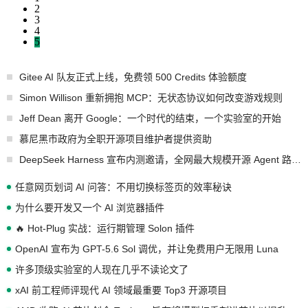
2
3
4
5
Gitee AI 队友正式上线，免费领 500 Credits 体验额度
Simon Willison 重新拥抱 MCP：无状态协议如何改变游戏规则
Jeff Dean 离开 Google：一个时代的结束，一个实验室的开始
慕尼黑市政府为全职开源项目维护者提供资助
DeepSeek Harness 宣布内测邀请，全网最大规模开源 Agent 路演现场诞生
任意网页划词 AI 问答：不用切换标签页的效率秘诀
为什么要开发又一个 AI 浏览器插件
🔥 Hot-Plug 实战：运行期管理 Solon 插件
OpenAI 宣布为 GPT-5.6 Sol 调优，并让免费用户无限用 Luna
许多顶级实验室的人现在几乎不读论文了
xAI 前工程师评现代 AI 领域最重要 Top3 开源项目