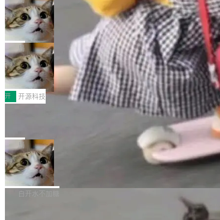
现实 过去两年，CIO们的焦虑清单上多了两项：
设置，如果用布尔值 + 可空字段来表示——bool
个"AI 知识库 + 聊天机器人"——每个大厂都在
一是如何让大模型和智能体应用安全地从PoC走
ean 表示是否可切换，nullable 的默认模式、浅
Deno 团队开源 Celld，可自托管的分
做，没什么新鲜的。 但 Kenton Varda 在 Twitte
向生产，二是如何让测试团队跟得上AI应用...
布式 Durable Objects
色方案、深色方案——会产生大量无意义的组
r 上把事情说清楚了： 今天我们发布了 Cloudfla
Ryan Dahl 领导的 Deno 团队推出了最新开源项
合。方案缺了、配置冲突了、全 null 了。要知道
re OS，一个带连接器的聊天机器人，跟其他所
目 Celld，一个能在自己机器上运行 Cloudflare
局
哪些组合有效，作者说，你得靠"文档、校验、或
有科技公司做的一样。只不过，实际上它不一
Workers 和 Durable Objects 的守护进程。 设
者部落知识"。 换个写法。Rust 的 enum，两个
样。这是 Sandstorm.io 的重制版，我十年前的
鲁大师7月新机性能/流畅/AI榜：vivo夺
计思路很直接：每个对象是一个独立的 SQLite
变体：Switchable...
性能、流畅双第一，三星Galaxy Z系列
那个创业公司。不同的是，这次它构建在 Cloudf
数据库，按名称寻址，复制到你自己的 S3 兼容
2026年7月的手机市场，由于存储等硬件成本暴
新折叠缺席
lare Workers 上——我花了九年时间搭建的平台
存储库里。节点之间只通过这个存储库协调——
增，手机厂商的日子也不好过啊，新机速度明显
开
开源科技
——并且深度集成了 AI。这基本上是我十年秘密
没有控制平面，没有共识协议。每个对象自带一
放缓，因此硝烟味淡了许多。新机参数规格除开
计划的顶峰。 十年前，Ken...
个小型数据库，应用天然按分片构建，单个数据
Zed 推出 DeltaDB，一个记录 commit
高价的三星折叠（三星Galaxy Z Fold8 Ultra / Z
之间所有操作的版本控制系统
库的竞争和爆炸半径问题在设计层面就被消除
Fold8 / Z Flip8）外，其余要么是中低端机器，
Zed 编辑器团队发布了新项目——DeltaDB，一
了。 闲置的 cell 会休眠到几乎不占资源。当 cel
例如iQOO Z11i、REDMI Note 17、REDMI No
个在 git commit 之间记录每一次编辑操作的版
局
l 迁移或唤醒时，新宿主从 S3 恢复 SQLite 数据
te 17 Pro、OPPO K15，要么是vivo X300 E这
本控制系统。目前处于 Early Access 阶段。 De
库继续执行。存储库是持久化的唯一真相...
样的次旗舰。 Galaxy Z Fold8 Ultra / Z Fold8 /
SpaceXAI 单季资本开支达 183 亿美元
ltaDB 的核心思路直接写在 landing page 最显
Z Flip8三款折叠屏新机均在7月22日发布，且全
眼的位置：「Software is made between com
根据风险投资人Tomer Tunguz 博客（VC 分
部搭载骁龙8 Elite Gen5 for Galaxy，它们本该
mits」——软件是在 commit 之间写出来的。git
析）披露的最新分析与第二季度业绩报告，Spac
白开水不加糖
是7月性...
只记录了你提交的最终状态，但真正的工作过程
eXAI在上个季度的总资本支出飙升至183.7亿美
——打字、删改、试错、agent 对话——都在 co
Meta 发布终端编程 Agent“Muse Cod
元。其中，绝大部分资金被直接用于 AI 领域，