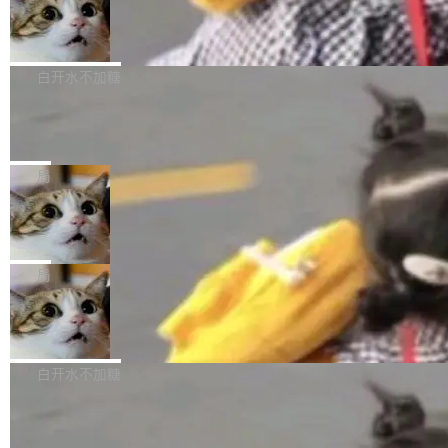
型。谁在开源赛道上领先，...
简单：开发者工具必须开源。 理由不是传统的自
商汤 SenseNova U1.5-Lite-Preview
i）在 X 上发帖： 「如果你是 Agent Harness 相
开源
由软件情怀，而是一个跟 AI agent 直接相关的
关开源项目的开发者，希望参加 DeepSeek Har
商汤科技宣布面向社区开源轻量级统一多模态模
技术判断。 两行 prompt 就能个性化任何软件 C
ness 的内测，可以回复或私信联系我。请附上
型的预览版本 SenseNova U1.5-Lite-Preview。
白开水不加糖
rawshaw 给出了两个 prompt。 第一个： "下载
GitHub id 以及开源代表作。」 DeepSeek 曾在
公告称，SenseNova U1.5-Lite-Preview并非简
某个软件的源码，在本地构建。修改 agent ...
官方招聘信息中写过一条简洁有力的公式：Mod
Ubuntu 将核心系统包从 deb 转成了 s
单的模型规模升级，而是基于 SenseNova U1
nap
el + Harness = Agent。模型负责理解和推理，
的一次系统性迭代，不仅在同一架构中贯通视觉
Ubuntu 正在把又一个核心系统包从 deb 转为 s
Harness 负责把能力落到真实环境中——调用工
理解、推理、生成与编辑，还仅以 8B-MoT 的轻
nap。这次是 hwctl——一个用来检查 Ubuntu
局
具、读写文件、管理上下文、处理错误、完成闭
量大小，将能力推进到4K、更精细的真实质感、
硬件认证状态的命令行工具。 Canonical 工程师
环。崔添翼招人的标...
更复杂的视觉控制和可持续迭代编辑。 相比 U
Dario Amodei 担心新人来 Anthropic
Alan Griffiths 在邮件列表中说得很直白：「hwc
只为金钱，不为使命
1，U1.5-Lite-Preview 在以下方向上带来了显著
tl 是一个 Ubuntu 专有的包，它和它的依赖项都
顶级 AI 研究员在两家公司之间来回跳，中间只
提升： 原生支持4K图像生成； 更精细的局部纹
是 Ubuntu 专有的，不会用在其他发行版上。」
隔了几天。 Lilian Weng 上周刚宣布因健康原因
局
理、细节与真实世界质感； 更准确的中英文文字
所以 deb 版本的受众实际上为零。既然只有 Ub
离开 Thinking Machines Lab，说自己作为联合
生成与复杂版式组织； 更稳定的图...
untu 用户在用，那用 snap 打包就没什么可纠结
FFmpeg 9.0 发布
创始人的角色「太累了」。几天后，The Inform
的。 从 deb 到 snap 的迁移路径 hwctl 是 rust-
ation 就曝出她将重回 OpenAI，负责递归自我
FFmpeg 9.0 现已发布，包含多项改进。官方更
hwlib 硬件 API 库的一部分，命令行工具负责查
改进方向的研究。她是 Thinking Machines 过
新日志列出的 9.0 版本主要更新内容如下： 扩
白开水不加糖
询 Ubuntu 的硬件认证数据库。...
去一年内第四个离开的联合创始人。 这家由前
展 AMF 色彩转换器 (vf_vpp_amf) 的 HDR 功能
OpenAI CTO Mira Murati 创立的公司，连创始
DeepSeek V4 Flash 单日消耗 8 万亿 t
MP4 muxer 中支持 LCEVC 音轨复用 Playdate
okens 登顶热搜
团队都留不住。 但 Thinking Machines 不是唯
视频编码器和多路复用器 添加 v360_vulkan filt
8 万亿 tokens。一天。一家公司的消耗。 Open