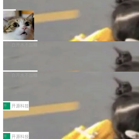
e” 和 Muse Spark 1.2 模型
mmit 之间的空隙里丢失了。 DeltaDB 要做的就
金额高达158.3亿美元，这一单项投入已经逼近
Meta 今天发布了两款 AI 产品：Muse Code，
是把这段空隙补上。 回退到任何一次编辑：Delt
微软同期总资本开支的四成。 与亚马逊、Alpha
一个在终端里运行的编程 agent；Muse Spark
局
aDB 捕获 commit 之间的每一次操作，...
bet、微软以及 Meta 等传统科技巨头相比，Spa
1.2，驱动这个 agent 的新模型。一句话概括：
ceXAI的资金消耗速度尤为引人瞩目。然而，支
美团开源 LoHoSearch，用知识图谱校
你可以用 curl -fsSL https://dev.meta.ai/install.
准 AI 能力认知
撑庞大支出的资金来源却呈现出截然不同的面
sh | bash 安装一个能在大项目里自动规划、写
机器出题的前提，是让机器拥有全局视野。整个
貌。数据显示，微软和 Meta 主要依托充沛的经
代码、验证结果的 AI 终端工具。 据介绍，Muse
构建流程可以分为四个环节：建图 → 控制难度
白开水不加糖
营现金流来覆盖资本开支，其资本支出覆盖率分
Code 是 Meta 的编程 agent 产品。它和市场上
→ 质量把关 → 数据概览。
别达到155% 和106%;而SpaceXAI的经营现金
腾讯开源 UCL-MPComm 通信库
已有的终端编程 agent 在设计理念上有几个明显
流仅能覆盖资本开支的12...
的差异点。 异步后台 agent：Muse Code 有一
腾讯网平团队宣布开源了 UCL-MPComm 通信
个主 agent 循环，外加一组后台 agent。这些后
库，并将作为transport接入Mooncake TENT。
白开水不加糖
台 agent...
该通信库针对AI Memory池化场景的数据传输需
CoStrict入选工信部2025人工智能应用
求进行了深度优化，能够实现数据中心内大规模
典型案例
计算节点间多种内存类型的高性能通信。 UCL-
近日，工信部科技司公示《2025人工智能应用典
MPComm将作为一种传输引擎接入Mooncake T
型案例入选名单》，深信服“面向企业研发场景的
开
开源科技
ENT，实现零拷贝传输性能提升30%、非零拷贝
开源 AI 编程平台 CoStrict 应用”凭借卓越的技术
传输性能最高提升5倍。UCL-MPComm底层基
深信服AI算力网关入选工信部人工智能
创新与落地成效成功入选。 全链路私有化部署，
应用典型案例！
于自研UCL-Engine通信引擎，后续腾讯网平将
助力企业AI研发安全落地 当前，越来越多企业已
前不久，工业和信息化部正式发布《2025年人工
持续开源更多基于UCL-Engine的高性能通信组
经开始引入 AI Coding 工具，通过调用公有云模
智能应用典型案例名单》，集中展示人工智能在
开
开源科技