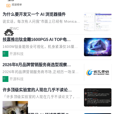
阅读榜单
为什么要开发又一个 AI 浏览器插件
说实话，每次有人问我"市面上已经有 Monica、
Sider、Copilot for Chrome 这些 AI 浏览器插件
席WC
了，你为什么还要再做一个"，我都觉得这个问题
技嘉推出钛金雕1600PG5 AI TOP电
问得好。 因为我自己也是从用户变成开发者的。
源：为发烧级主机与本地AI算力打造旗
现有产品的天花板 我用过不少 AI 浏览器插件。
1600W钛金能效全可视化，机身紧凑仅16厘米
舰供电方案
刚开始觉得都挺好——选中一段文字，弹出解
继2026台北电脑展首度亮相后，技嘉科技近日正
开
开源科技
释；写邮件时帮你润色；看英文网页给你翻译摘
式发布钛金雕1600PG5 AI TOP电源。这款高端
要。但用久了你会发现，它们本质上都是同一类
2026年8月品牌营销服务商选型观察：
电源专为发烧级DIY主机与本地AI算力平台打
从流量思维到品牌资产思维的范式转移
东西：一个带网页上下文的聊天框。 它们能读取
造，整机长度仅16厘米，提供1600W额定功率
2026年的品牌营销服务商市场,正经历一场深刻
页面的文本，然后把文本丢给大模型，再返回一
与80PLUS钛金能效；支持ATX 3.1与PCIe 5.1
的价值重构。全球全案品牌代理机构市场从2025
开
开源科技
段回答。仅此而已。 这当然有用，但总觉得差点
规范，结合服务器级元件、完善供电线材与内置
年的83.1亿美元增长至2026年的86.6亿美元,年
意思。比如我在一个后台管理系统里，需要填50
实时LCD监控屏，可充分满足当下高阶PC主机
许多顶级实验室的人现在几乎不读论文
复合增长率达5.44%,预计2032年将突破120亿美
个表单字段，每个字段还有联动逻辑；比如我
了
的严苛使用需求。 澎湃功率，紧凑机身 钛金雕1
元。数字广告与公共关系相关服务市场更是从20
「许多顶级实验室的人现在几乎不读论文了，而
想...
600PG5 AI TOP具备强悍输出功率，同时实现
25年的8463亿美元扩张至2026年的8763亿美
且他们认为 ICLR/ICML/NeurIPS 充斥着大量过
局
机身尺寸大幅精简。整机长度仅16厘米，属于同
元。数字的背后是一个清晰的事实——品牌对专
度宣传和欺诈。」 OpenAI 研究员 Keller Jorda
功率段机身尺寸十分紧凑的1600W电源产品。小