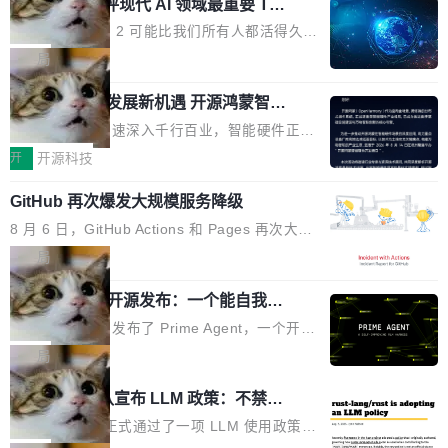
业化营销服务的需求从未如此迫切。 但市场扩容
xAI 前工程师评现代 AI 领域最重要 Top
n 这条推文引发了广泛讨论。他不是在说风凉
巧机身有效提升市面主流标准A...
3 开源项目
的同时,服务商的竞争逻辑正在改变。2026年Top
话，他是说出了一个圈内人尽皆知但很少公开捅
Flash Attention 2 可能比我们所有人都活得久。
Agency年度合辑的观察指出,“产品”这个离消费
破的事实。 Jordan 随后补充了一句软化声明：
这句话不是来自某个技术博客，而是出自 Hieu
局
者最近的载体,在整个品牌营销层面的权重显著变
「我不认为这些会议上大部分论文都在过度宣传
Pham 的一条推文。Hieu Pham 是谁？他是 xAI
高了。全域营销服务商的竞争正在从规模转向深
或造假。问题是，作为读者，如果你筛选出那些
共商智能硬件发展新机遇 开源鸿蒙智能
的早期工程师之一，在 Grok 训练基础设施团队
度,案例厚度、全域覆盖、多线协同...
硬件开发者日杭州站即将举行
看起来最令人兴奋的论文，那它们大部分都是过
工作过。近日他在 X 上发了一条帖子，列出了他
随着万物智联加速深入千行百业，智能硬件正从
度宣传的。」 这才是真正的痛点。不是所有论文
认为现代 AI 领域最重要的三个开源项目。 第一
单点设备迈向智能化、网联化、协同化发展。作
开
开源科技
都有问题，是最吸引眼球的那批论文最有问题。
个名字毫无悬念：Flash Attention 2。 Hieu 的
为面向全场景、跨终端的分布式操作系统，开源
他引用的帖子来自 Mathew Shen，一位 ICLR 2
理由很具体。FA 系列不需要解释，但 FA2 是他
GitHub 再次爆发大规模服务降级
鸿蒙通过统一技术底座和分布式能力，为不同类
026 的读者：「看了篇 ...
认为最重要的一个——复杂度恰到好处，刚好能
型智能设备的开发、连接与互联提供关键支撑，
8 月 6 日，GitHub Actions 和 Pages 再次大规
驱动你去学 CuTe，但还没被那些"邪恶的" Hopp
也为产业链企业探索产品创新与商业增长打开新
模服务降级，Actions 完全不可用超过 5 小时，
局
er++ 优化所淹没，足够容易修改和适配。 更关
的空间。 8月14日，开源鸿蒙智能硬件开发者日
webhook 停发，连自托管 runner 也因调度层故
键的是 FA2 的持久性...
（OHDD：OpenHarmony Hardware Develope
Prime Agent 开源发布：一个能自我改
障无法工作。Pages、Copilot code review、C
进的编程 Agent，ARC-AGI 3 超越人类
r Day）将在杭州启航。活动面向智能硬件产业
opilot coding agent 全部受影响。从检测到完全
Prime Intellect 发布了 Prime Agent，一个开源
专家基线
链企业和开发者，邀请行业专家与资深技术顾
恢复，大约 12 小时。 这是 2026 年 8 月的第六
的编程 Agent Harness，核心设计围绕两个抽
局
问，围绕开源鸿蒙技术能力、设备适配、芯片适
起事故，其中四起与 AI/Copilot 服务相关。 Git
象：Recursive Language Model（RLM）和 C
配、功耗与稳定性调优、兼容性测评及统一互联
Rust 项目团队宣布 LLM 政策：不禁
Hub 员工 kdaigle 在 HN 讨论中贴出了一组数
ontinual Harness。在 ARC-AGI 3 基准测试
等内容展开系统讲解和实战交流，帮助企业进一
止，但你要承认哪些代码不是你写的
据：2025 年全年 10 亿次 commit。现在，每周
上，Prime Agent + Opus 5 的组合达到了 95.
Rust 语言项目正式通过了一项 LLM 使用政策，
步了解开源鸿蒙在智能...
2.75 亿次，全年预计 140 亿次。GitHub...