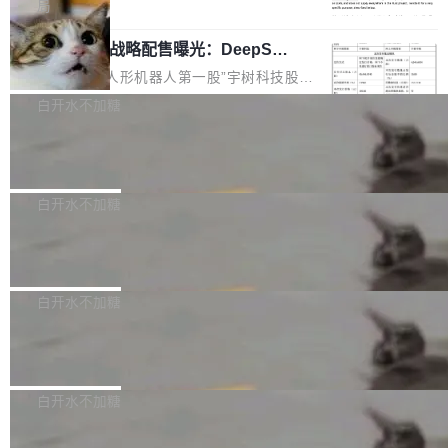
5% RHAE Best@1，超过了 ARC 报告的人类专
覆盖 rust-lang/rust 单一仓库的代码贡献。这不
局
家基线 95.4%。 不是又一个 coding agent 包装
是项目级别的官方立场，目前由五个团队采纳，
宇树科技 IPO 战略配售曝光：DeepSe
器 Prime Agent 的架构和市面上大多数 coding
但它可能是主流开源项目中关于 AI 辅助贡献最
ek 获配 93.3 万股，锁定 36 个月
agent 有本质区别。大多数 agent harness 的设
细致的一份规则。 政策的核心只有一句话：LLM
8月6日晚间，“人形机器人第一股”宇树科技股份
计是基于早期模型的能力—...
可以用来分析、提炼、审阅、建议，但不能用来
有限公司披露IPO发行价格及战略配售结果，杭
白开水不加糖
创作。 具体来说，LLM 生成的代码可以提交，
州深度求索人工智能基础技术研究有限公司（De
但必须满足五个条件：预先安排、非关键、高质
Docker 29.7.2 发布
epSeek）获配93.3399万股，按150.8元/股发行
量、充分测试、充分审查，并且必须披露。LLM
价格计算，认购金额约1.41亿元，股份锁定期为
Docker 29.7.2 现已发布，具体更新内容如下：
不得生成涉及安全性的关键变更，除非作者本身
36个月。 公告显示，本次宇树科技战略配售对
Bug fixes and enhancements 修复多次传递同
白开水不加糖
就是领域专家。即使如此，政策也"强烈不建
象主要包括长期投资机构、与公司业务具有战略
一环境变量时，docker service create和docker
议"这么做。 对于不披露的情况，审核者可以直
合作关系或长期合作愿景的大型企业、科创板保
Apache Fluss 毕业成为顶级项目
service update会发生 panic 的问题。docker/cl
接关闭 PR，无需解释。 政策作者 Jynn Ne...
荐人跟投子公司，以及公司高级管理人员和核心
i#7145 修复了 Docker Engine 29.7.0 中引入的
今年 7 月，Apache Fluss 的毕业提案在 Apach
员工参与设立的专项资产管理计划。其中，Dee
一个回归问题，该问题导致拉取镜像时会拒绝包
e 孵化器项目管理委员会（IPMC）投票中获得
白开水不加糖
pSeek作为与宇树科技具备战略合作关系的企
含绝对 hardlink 目标的镜像（此类镜像由某些镜
全票通过，随后获 Apache 软件基金会董事会批
业，获配股份数量占本次发行数量的2.31%。 除
像构建工具生成）。moby/moby#53305 修复了
马斯克 AI 百科项目 Grokipedia 被曝数
准。今天，Apache 软件基金会正式宣布 Apach
DeepSeek外，腾讯旗下上海启善投资有限公司
月未更新
Docker Engine 29.7.0 中引入的一个回归问
e Fluss 孵化毕业，成为 Apache 顶级项目（TL
埃隆·马斯克推出的AI百科项目 Grokipedia 被曝
获配9...
题，该问题可能导致在旧版 Linux 内核...
P）！这一里程碑不仅标志着 Fluss 迈入新的发
长期停止内容更新，未能实现其作为“AI版维基百
白开水不加糖
展阶段，也将进一步推动流式存储、实时湖仓与
科”替代品的目标。 据 Lawfare 最新调查，自今
AI 数据基础加速融合，为实时数据基础设施的发
Solon I18n：三种解析器，零样板代码
年4月以来，Grokipedia 页面更新功能基本停