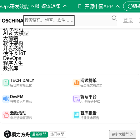
媒体矩阵
evOps研发效能
开源中国APP
切
综合
登录
开源资讯
软件资讯
AI & 大模型
大前端
软件架构
开发技能
硬件 & IoT
DevOps
程序人生
数据库
TECH DAILY
阅读榜单
每日内容报纸化
每周热文看这里
DevFM
智写平台
当天资讯听着看
AI 创作更轻松
激励活动
智库报告
参与活动赢源石
行业技术报告
模力方舟
最新模型
热门模型
更多大模型