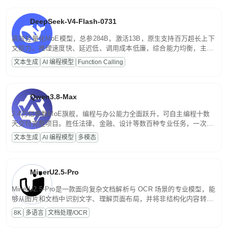
DeepSeek-V4-Flash-0731
高效轻量化MoE模型，总参284B，激活13B，原生支持百万超长上下
文能力。推理速度快、延迟低、调用成本低廉，综合能力均衡，主打
高并发、轻量化任务，适合日常对话、内容创作、基础 RAG、批量
文本生成
AI 编程模型
Function Calling
文案处理等普惠刚需场景。
Qwen3.8-Max
2.4万亿参数MoE旗舰，编程与办公能力全面跃升，可自主编程十数
天交付完整项目。胜任法律、金融、设计等数百种专业任务，一次对
话端到端交付生产级成果。原生视觉理解贯穿规划、执行与验证全流
文本生成
AI 编程模型
多模态
程，支持超长文档与长视频的深度语义解析。长程任务中自主规划与
闭环迭代，持续进化。
MinerU2.5-Pro
MinerU2.5-Pro是一款面向复杂文档解析与 OCR 场景的专业模型，能
够从图片和文档中识别文字、理解页面布局，并将非结构化内容转换
为便于存储、检索和二次处理的结构化结果。
8K
多语言
文档处理/OCR