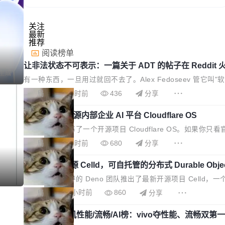
关注
最新
推荐
阅读榜单
让非法状态不可表示：一篇关于 ADT 的帖子在 Reddit 
I生成
有一种东西，一旦用过就回不去了。Alex Fedoseev 管它
事：这不是类型系统的学术体操，是日常编码的思维方式。 文章
局
7 小时前
436
分享
换，nullable 的默认模式、浅色方案、深色方案——会产
Cloudflare 开源内部企业 AI 平台 Cloudflare OS
知识"。 换个写法。Rust 的 enum，两个变体：Switchable...
Cloudflare 发布了一个开源项目 Cloudflare OS。如
Twitter 上把事情说清楚了： 今天我们发布了 Cloudfla
局
8 小时前
680
分享
版，我十年前的那个创业公司。不同的是，这次它构建在 Cloudf
Deno 团队开源 Celld，可自托管的分布式 Durable Objec
年前，Ken...
I生成
Ryan Dahl 领导的 Deno 团队推出了最新开源项目 Celld，一
立的 SQLite 数据库，按名称寻址，复制到你自己的 S
局
11 小时前
860
分享
然按分片构建，单个数据库的竞争和爆炸半径问题在设计层面就被消除了
鲁大师7月新机性能/流畅/AI榜：vivo夺性能、流畅双第一
行。存储库是持久化的唯一真相...