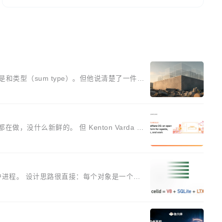
是和类型（sum type）。但他说清楚了一件
字段来表示——boolean 表示是否可切
组合有效，作者说，你得靠"文档、校验、或者部落
在做，没什么新鲜的。 但 Kenton Varda 在
上它不一样。这是 Sandstorm.io 的重制
了 AI。这基本上是我十年秘密计划的顶峰。 十
ects 的守护进程。 设计思路很直接：每个对象是一个独
共识协议。每个对象自带一个小型数据库，应用天
宿主从 S3 恢复 SQLite 数据库继续执