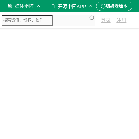
媒体矩阵
开源中国APP
切换老版本
登录
注册