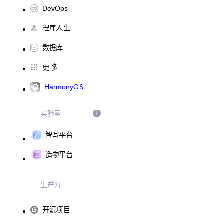
DevOps
程序人生
数据库
更 多
HarmonyOS
实验室
智写平台
造物平台
生产力
开源项目