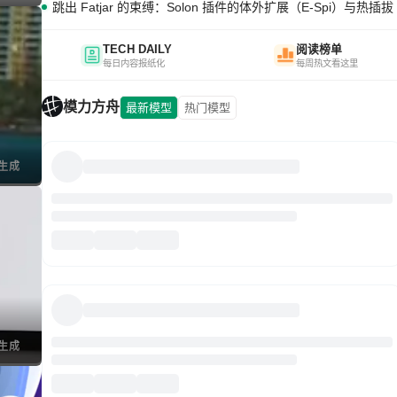
跳出 Fatjar 的束缚：Solon 插件的体外扩展（E-Spi）与热插拔（
TECH DAILY
阅读榜单
每日内容报纸化
每周热文看这里
模力方舟
最新模型
热门模型
I生成
I生成