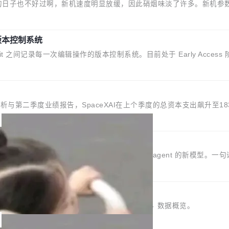
日子也不好过啊，新机速度明显放缓，因此硝烟味淡了许多。新机参数规格
例如iQOO Z11i、REDMI Note 17、REDMI Note 17 Pro、OPPO 
月22日发布，且全部搭载骁龙8 Elite Gen5 for Galaxy，它们本该是7月性...
的版本控制系统
it 之间记录每一次编辑操作的版本控制系统。目前处于 Early Access 阶段
n commits」——软件是在 commit 之间写出来的。git 只记录了你
DB 要做的就是把这段空隙补上。 回退到任何一次编辑：DeltaDB 捕获 co
最新分析与第二季度业绩报告，SpaceXAI在上个季度的总资本支出飙升至
总资本开支的四成。 与亚马逊、Alphabet、微软以及 Meta 等传
面貌。数据显示，微软和 Meta 主要依托充沛的经营现金流来覆盖
 1.2 模型
 agent；Muse Spark 1.2，驱动这个 agent 的新模型。一句话概括：你可
写代码、验证结果的 AI 终端工具。 据介绍，Muse Code 是 Meta 的编程
 有一个主 agent 循环，外加一组后台 agent。这些后台 agent...
四个环节：建图 → 控制难度 → 质量把关 → 数据概览。