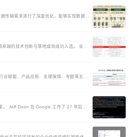
化场景的数据传输需求进行了深度优化，能够实现数据中
性能提升30%、非零拷贝传输性能最高提升5倍。
团队在UCL-MPComm中实现了一个独立于业务
”凭借卓越的技术创新与落地成效成功入选。 全链
升研发效率。但随着 AI Coding 从个人辅
合规要求。对于大多数普通研发场景，公有云
、行业赋能、产品应用、支撑保障、专题等五大
点也在发生变化：不只是让AI用起来，还要进
这些实际问题，从Token治理和成本治理两个
 Jeff Dean 在 Google 工作了 27 年后，
e 和 Bigtable 的共同作者）、Quoc Le