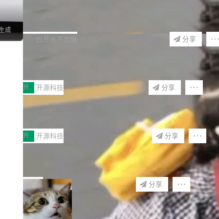
腾讯开源 UCL-MPComm 通信库
腾讯网平团队宣布开源了 UCL-MPComm 通信库，并将作为tra
I生成
心内大规模计算节点间多种内存类型的高性能通信。 UCL-MPC
白开水不加糖
15 小时前
1104
分享
UCL-MPComm底层基于自研UCL-Engine通信引擎，后续
CoStrict入选工信部2025人工智能应用典型案例
线程的全局通信引擎（Engine），并实...
近日，工信部科技司公示《2025人工智能应用典型案例入选名单》
路私有化部署，助力企业AI研发安全落地 当前，越来越多企业已经开
开
开源科技
16 小时前
78
分享
助工具逐步走向团队级、组织级应用，企业在规模化落地过程
深信服AI算力网关入选工信部人工智能应用典型案例！
模型能够满足快速试用和效率提升的需求。但对于金融、能源、医
前不久，工业和信息化部正式发布《2025年人工智能应用典
方向。深信服AI算力网关（AI创新平台）成功入选！ 随着各
开
开源科技
16 小时前
114
分享
一步看清混合算力时代下，Token花在哪里、算力是否被充分利
Jeff Dean 离开 Google：一个时代的结束，一个实验
方面，让用户的每一份算力都看得清、管得住、用得稳、省得下、更
Google 员工编号 20。MapReduce 作者之一。Bigtable 作者
宣布离职。 他不是一个人走。一同离开的还有 Sanjay Ghemawat（
局
18 小时前
2633
分享
（Google 大脑核心成员，Seq2Seq 和 DocAI 的共同发明人）以及 O
🔥 SolonCode v2026.8.4 发布：界面字体可调、22