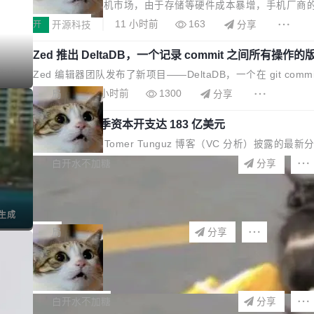
2026年7月的手机市场，由于存储等硬件成本暴增，手机厂商的
ld8 Ultra / Z Fold8 / Z Flip8）外，其余要么是中低端机器，
开
开源科技
11 小时前
163
分享
Z Fold8 Ultra / Z Fold8 / Z Flip8三款折叠屏新机均在7
Zed 推出 DeltaDB，一个记录 commit 之间所有操作
I生成
Zed 编辑器团队发布了新项目——DeltaDB，一个在 git comm
page 最显眼的位置：「Software is made betwee
局
11 小时前
1300
分享
agent 对话——都在 commit 之间的空隙里丢失了。 Delta
SpaceXAI 单季资本开支达 183 亿美元
根据风险投资人Tomer Tunguz 博客（VC 分析）披露的
AI 领域，金额高达158.3亿美元，这一单项投入已经逼近微软同期
白开水不加糖
11 小时前
426
分享
为引人瞩目。然而，支撑庞大支出的资金来源却呈现出截然不同的
Meta 发布终端编程 Agent“Muse Code” 和 Muse Spark
和106%;而SpaceXAI的经营现金流仅能覆盖资本开支的12...
Meta 今天发布了两款 AI 产品：Muse Code，一个在终端里运行的编程
I生成
a.ai/install.sh | bash 安装一个能在大项目里自动规划、
局
12 小时前
758
分享
在设计理念上有几个明显的差异点。 异步后台 agent：Muse Code
美团开源 LoHoSearch，用知识图谱校准 AI 能力认知
机器出题的前提，是让机器拥有全局视野。整个构建流程可以分为
白开水不加糖
15 小时前
149
分享