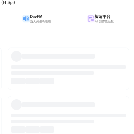
H-Spi）
DevFM
智写平台
当天资讯听着看
AI 创作更轻松