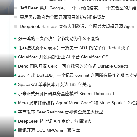
Jeff Dean 离开 Google：一个时代的结束，一个实验室的开始
I生成
慕尼黑市政府为全职开源项目维护者提供资助
DeepSeek Harness 宣布内测邀请，全网最大规模开源 Age
张一鸣的三次否决：字节跳动为什么不蒸馏
让非法状态不可表示：一篇关于 ADT 的帖子在 Reddit 火了
Cloudflare 开源内部企业 AI 平台 Cloudflare OS
Deno 团队开源 Celld，可自托管的分布式 Durable Objects
I生成
Zed 推出 DeltaDB，一个记录 commit 之间所有操作的版本控
SpaceXAI 单季资本开支达 183 亿美元
小米正式开源自研具身基座模型 Xiaomi-Robotics-1
Meta 发布终端编程 Agent“Muse Code” 和 Muse Spark 1.2 
字节发布 SeedRealtime 音视频全双工大模型
DeepSeek 将上调 API 定价，涨幅较大
腾讯开源 UCL-MPComm 通信库
I生成