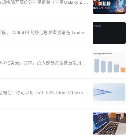
除开高价的三星折叠（三星Galaxy Z Fo
K15，要么是vivo X300 E这样的次旗舰。 Galaxy
。 DeltaDB 的核心思路直接写在 landing
提交的最终状态，但真正的工作过程——打字、删改、试错、
mmit 之间的每一次操作，...
183.7亿美元。其中，绝大部分资金被直接用于
统科技巨头相比，SpaceXAI的资金消耗速度尤
资本开支，其资本支出覆盖率分别达到155%
以用 curl -fsSL https://dev.met
 agent 产品。它和市场上已有的终端编程 agent