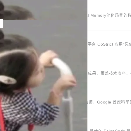
nsport接入Mooncake TENT。该通信库针对AI Memory池
omm将作为一种传输引擎接入Mooncake TENT，实现零拷贝传输
腾讯网平将持续开源更多基于UCL-Engine的高性能通信组件。 腾讯网平
，深信服“面向企业研发场景的开源 AI 编程平台 CoStrict 应用
始引入 AI Coding 工具，通过调用公有云模型或企业内部部署模型提
中，对安全性、可控性和代码质量提出了更高要求。 首先是数据安全与
疗等对数据安全要求较...
型案例名单》，集中展示人工智能在各领域的应用成果，覆盖技术底座
行各业的Agent走向规模化建设，算力构成形态逐渐丰富，用户关注的重
用，以及持续增长的AI成本该如何优化。 深信服AI算力网关正是围绕
室的开始
安全！ 一、从现在开始，Token使用一目...
之一。TensorFlow 的作者之一。Gemini 的架构师。Google 首席科学家。
Google 员工编号 23，Jeff Dean 二十多年的编程搭档，MapReduc
riol Vinyals（Gemini 联合负责人，AlphaSta...
 种语言、记忆搜索增强