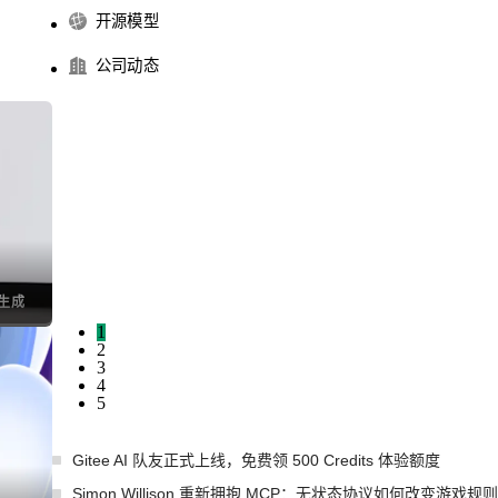
开源模型
公司动态
I生成
1
2
3
4
5
Gitee AI 队友正式上线，免费领 500 Credits 体验额度
Simon Willison 重新拥抱 MCP：无状态协议如何改变游戏规则