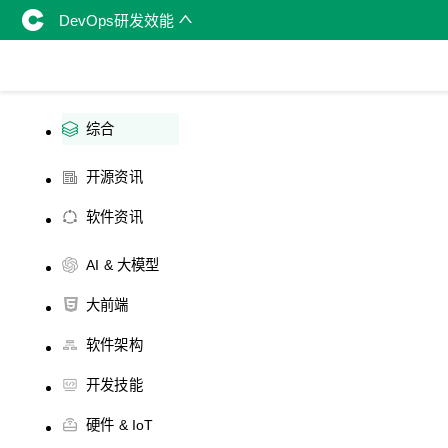
DevOps研发效能
综合
开源资讯
软件资讯
AI & 大模型
大前端
软件架构
开发技能
硬件 & IoT