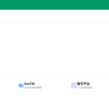
DevFM
智写平台
当天资讯听着看
AI 创作更轻松