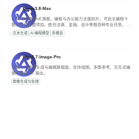
Qwen3.8-Max
2.4万亿参数MoE旗舰，编程与办公能力全面跃升，可自主编程十
数天交付完整项目。胜任法律、金融、设计等数百种专业任务，一
次对话端到端交付生产级成果。原生视觉理解贯穿规划、执行与验
文本生成
AI 编程模型
多模态
证全流程，支持超长文档与长视频的深度语义解析。长程任务中自
主规划与闭环迭代，持续进化。
Wan2.7-Image-Pro
万相 2.7 图像生成与编辑旗舰版，支持组图、多图参考、交互式编
辑和最高 4K 输出。
图像生成与处理