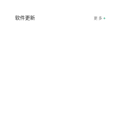
软件更新
+
更 多