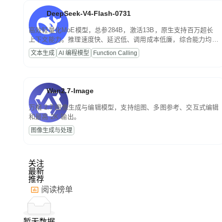
DeepSeek-V4-Flash-0731
高效轻量化MoE模型，总参284B，激活13B，原生支持百万超长
上下文能力。推理速度快、延迟低、调用成本低廉，综合能力均
衡，主打高并发、轻量化任务，适合日常对话、内容创作、基础
文本生成
AI 编程模型
Function Calling
RAG、批量文案处理等普惠刚需场景。
Wan2.7-Image
万相 2.7 图像生成与编辑模型，支持组图、多图参考、交互式编辑
和最高 2K 输出。
图像生成与处理
关注
最新
推荐
阅读榜单
暂无数据