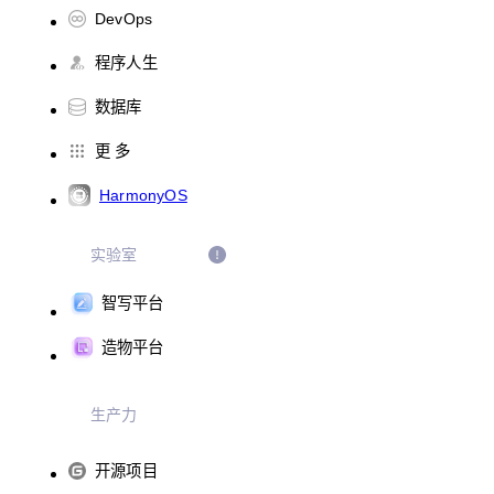
DevOps
程序人生
数据库
更 多
HarmonyOS
实验室
智写平台
造物平台
生产力
开源项目