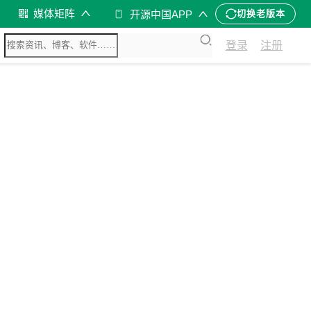
媒体矩阵
开源中国APP
切换老版本
登录
注册