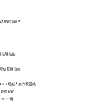
nt 路演现场诞生
提升推理性能
态的可信基础设施
AGI 3 超越人类专家基线
不是你写的
 36 个月