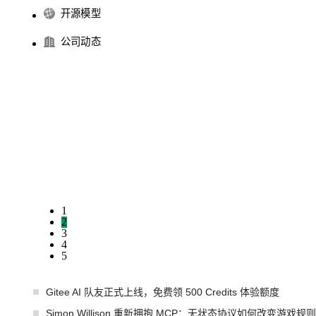
开源模型
公司动态
1
2
3
4
5
Gitee AI 队友正式上线，免费领 500 Credits 体验额度
Simon Willison 重新拥抱 MCP：无状态协议如何改变游戏规则