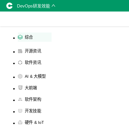
DevOps研发效能
综合
开源资讯
软件资讯
AI & 大模型
大前端
软件架构
开发技能
硬件 & IoT