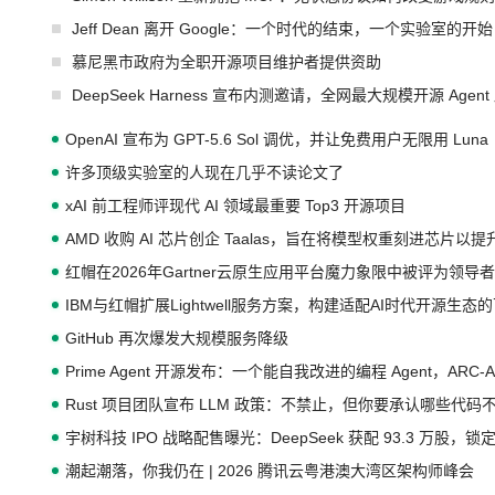
Jeff Dean 离开 Google：一个时代的结束，一个实验室的开始
慕尼黑市政府为全职开源项目维护者提供资助
DeepSeek Harness 宣布内测邀请，全网最大规模开源 Age
OpenAI 宣布为 GPT-5.6 Sol 调优，并让免费用户无限用 Luna
许多顶级实验室的人现在几乎不读论文了
xAI 前工程师评现代 AI 领域最重要 Top3 开源项目
AMD 收购 AI 芯片创企 Taalas，旨在将模型权重刻进芯片以
红帽在2026年Gartner云原生应用平台魔力象限中被评为领导者
IBM与红帽扩展Lightwell服务方案，构建适配AI时代开源生
GitHub 再次爆发大规模服务降级
Prime Agent 开源发布：一个能自我改进的编程 Agent，ARC-
Rust 项目团队宣布 LLM 政策：不禁止，但你要承认哪些代码
宇树科技 IPO 战略配售曝光：DeepSeek 获配 93.3 万股，锁定
潮起潮落，你我仍在 | 2026 腾讯云粤港澳大湾区架构师峰会