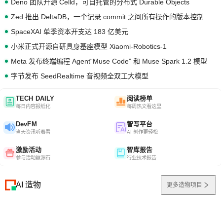
Deno 团队开源 Celld，可自托管的分布式 Durable Objects
Zed 推出 DeltaDB，一个记录 commit 之间所有操作的版本控制系统
SpaceXAI 单季资本开支达 183 亿美元
小米正式开源自研具身基座模型 Xiaomi-Robotics-1
Meta 发布终端编程 Agent“Muse Code” 和 Muse Spark 1.2 模型
字节发布 SeedRealtime 音视频全双工大模型
TECH DAILY
阅读榜单
每日内容报纸化
每周热文看这里
DevFM
智写平台
当天资讯听着看
AI 创作更轻松
激励活动
智库报告
参与活动赢源石
行业技术报告
AI 造物
更多造物项目