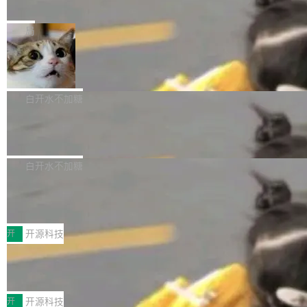
e” 和 Muse Spark 1.2 模型
mmit 之间的空隙里丢失了。 DeltaDB 要做的就
金额高达158.3亿美元，这一单项投入已经逼近
Meta 今天发布了两款 AI 产品：Muse Code，
是把这段空隙补上。 回退到任何一次编辑：Delt
微软同期总资本开支的四成。 与亚马逊、Alpha
一个在终端里运行的编程 agent；Muse Spark
局
aDB 捕获 commit 之间的每一次操作，...
bet、微软以及 Meta 等传统科技巨头相比，Spa
1.2，驱动这个 agent 的新模型。一句话概括：
ceXAI的资金消耗速度尤为引人瞩目。然而，支
美团开源 LoHoSearch，用知识图谱校
你可以用 curl -fsSL https://dev.meta.ai/install.
准 AI 能力认知
撑庞大支出的资金来源却呈现出截然不同的面
sh | bash 安装一个能在大项目里自动规划、写
机器出题的前提，是让机器拥有全局视野。整个
貌。数据显示，微软和 Meta 主要依托充沛的经
代码、验证结果的 AI 终端工具。 据介绍，Muse
构建流程可以分为四个环节：建图 → 控制难度
白开水不加糖
营现金流来覆盖资本开支，其资本支出覆盖率分
Code 是 Meta 的编程 agent 产品。它和市场上
→ 质量把关 → 数据概览。
别达到155% 和106%;而SpaceXAI的经营现金
腾讯开源 UCL-MPComm 通信库
已有的终端编程 agent 在设计理念上有几个明显
流仅能覆盖资本开支的12...
的差异点。 异步后台 agent：Muse Code 有一
腾讯网平团队宣布开源了 UCL-MPComm 通信
个主 agent 循环，外加一组后台 agent。这些后
库，并将作为transport接入Mooncake TENT。
白开水不加糖
台 agent...
该通信库针对AI Memory池化场景的数据传输需
CoStrict入选工信部2025人工智能应用
求进行了深度优化，能够实现数据中心内大规模
典型案例
计算节点间多种内存类型的高性能通信。 UCL-
近日，工信部科技司公示《2025人工智能应用典
MPComm将作为一种传输引擎接入Mooncake T
型案例入选名单》，深信服“面向企业研发场景的
开
开源科技
ENT，实现零拷贝传输性能提升30%、非零拷贝
开源 AI 编程平台 CoStrict 应用”凭借卓越的技术
传输性能最高提升5倍。UCL-MPComm底层基
深信服AI算力网关入选工信部人工智能
创新与落地成效成功入选。 全链路私有化部署，
应用典型案例！
于自研UCL-Engine通信引擎，后续腾讯网平将
助力企业AI研发安全落地 当前，越来越多企业已
前不久，工业和信息化部正式发布《2025年人工
持续开源更多基于UCL-Engine的高性能通信组
经开始引入 AI Coding 工具，通过调用公有云模
智能应用典型案例名单》，集中展示人工智能在
开
开源科技