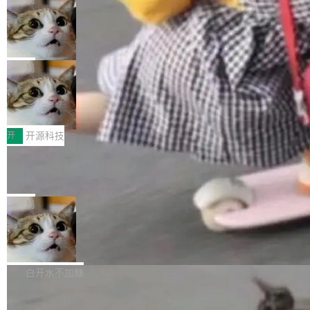
现实 过去两年，CIO们的焦虑清单上多了两项：
设置，如果用布尔值 + 可空字段来表示——bool
个"AI 知识库 + 聊天机器人"——每个大厂都在
一是如何让大模型和智能体应用安全地从PoC走
ean 表示是否可切换，nullable 的默认模式、浅
Deno 团队开源 Celld，可自托管的分
做，没什么新鲜的。 但 Kenton Varda 在 Twitte
向生产，二是如何让测试团队跟得上AI应用...
布式 Durable Objects
色方案、深色方案——会产生大量无意义的组
r 上把事情说清楚了： 今天我们发布了 Cloudfla
Ryan Dahl 领导的 Deno 团队推出了最新开源项
合。方案缺了、配置冲突了、全 null 了。要知道
re OS，一个带连接器的聊天机器人，跟其他所
目 Celld，一个能在自己机器上运行 Cloudflare
局
哪些组合有效，作者说，你得靠"文档、校验、或
有科技公司做的一样。只不过，实际上它不一
Workers 和 Durable Objects 的守护进程。 设
者部落知识"。 换个写法。Rust 的 enum，两个
样。这是 Sandstorm.io 的重制版，我十年前的
鲁大师7月新机性能/流畅/AI榜：vivo夺
计思路很直接：每个对象是一个独立的 SQLite
变体：Switchable...
性能、流畅双第一，三星Galaxy Z系列
那个创业公司。不同的是，这次它构建在 Cloudf
数据库，按名称寻址，复制到你自己的 S3 兼容
2026年7月的手机市场，由于存储等硬件成本暴
新折叠缺席
lare Workers 上——我花了九年时间搭建的平台
存储库里。节点之间只通过这个存储库协调——
增，手机厂商的日子也不好过啊，新机速度明显
开
开源科技
——并且深度集成了 AI。这基本上是我十年秘密
没有控制平面，没有共识协议。每个对象自带一
放缓，因此硝烟味淡了许多。新机参数规格除开
计划的顶峰。 十年前，Ken...
个小型数据库，应用天然按分片构建，单个数据
Zed 推出 DeltaDB，一个记录 commit
高价的三星折叠（三星Galaxy Z Fold8 Ultra / Z
之间所有操作的版本控制系统
库的竞争和爆炸半径问题在设计层面就被消除
Fold8 / Z Flip8）外，其余要么是中低端机器，
Zed 编辑器团队发布了新项目——DeltaDB，一
了。 闲置的 cell 会休眠到几乎不占资源。当 cel
例如iQOO Z11i、REDMI Note 17、REDMI No
个在 git commit 之间记录每一次编辑操作的版
局
l 迁移或唤醒时，新宿主从 S3 恢复 SQLite 数据
te 17 Pro、OPPO K15，要么是vivo X300 E这
本控制系统。目前处于 Early Access 阶段。 De
库继续执行。存储库是持久化的唯一真相...
样的次旗舰。 Galaxy Z Fold8 Ultra / Z Fold8 /
SpaceXAI 单季资本开支达 183 亿美元
ltaDB 的核心思路直接写在 landing page 最显
Z Flip8三款折叠屏新机均在7月22日发布，且全
眼的位置：「Software is made between com
根据风险投资人Tomer Tunguz 博客（VC 分
部搭载骁龙8 Elite Gen5 for Galaxy，它们本该
mits」——软件是在 commit 之间写出来的。git
析）披露的最新分析与第二季度业绩报告，Spac
白开水不加糖
是7月性...
只记录了你提交的最终状态，但真正的工作过程
eXAI在上个季度的总资本支出飙升至183.7亿美
——打字、删改、试错、agent 对话——都在 co
Meta 发布终端编程 Agent“Muse Cod
元。其中，绝大部分资金被直接用于 AI 领域，