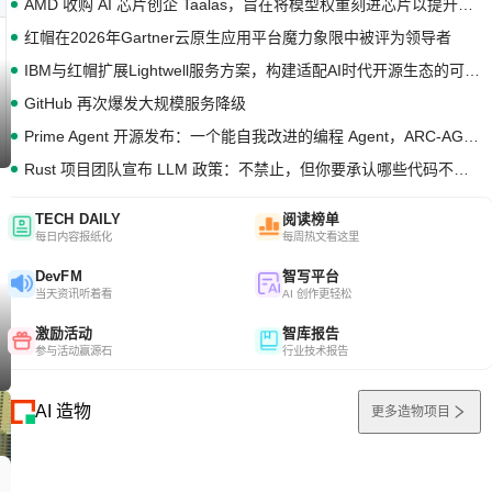
AMD 收购 AI 芯片创企 Taalas，旨在将模型权重刻进芯片以提升推理性能
红帽在2026年Gartner云原生应用平台魔力象限中被评为领导者
IBM与红帽扩展Lightwell服务方案，构建适配AI时代开源生态的可信基础设施
GitHub 再次爆发大规模服务降级
Prime Agent 开源发布：一个能自我改进的编程 Agent，ARC-AGI 3 超越人类专家基线
Rust 项目团队宣布 LLM 政策：不禁止，但你要承认哪些代码不是你写的
TECH DAILY
阅读榜单
每日内容报纸化
每周热文看这里
DevFM
智写平台
当天资讯听着看
AI 创作更轻松
激励活动
智库报告
参与活动赢源石
行业技术报告
AI 造物
更多造物项目