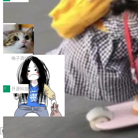
件。 腾讯网平团队在UCL-MPComm中实现了一
型或企业内部部署模型提升研发效率。但随着 AI
各领域的应用成果，覆盖技术底座、行业赋能、
个独立于业务线程的全局通信引擎（Engine），
Coding 从个人辅助工具逐步走向团队级、组织
Jeff Dean 离开 Google：一个时代的结
产品应用、支撑保障、专题等五大方向。深信服
并实...
束，一个实验室的开始
级应用，企业在规模化落地过程中，对安全性、
AI算力网关（AI创新平台）成功入选！ 随着各行
Google 员工编号 20。MapReduce 作者之一。
可控性和代码质量提出了更高要求。 首先是数据
各业的Agent走向规模化建设，算力构成形态逐
Bigtable 作者之一。TensorFlow 的作者之一。
局
安全与合规要求。对于大多数普通研发场景，公
渐丰富，用户关注的重点也在发生变化：不只是
Gemini 的架构师。Google 首席科学家。 Jeff D
有云模型能够满足快速试用和效率提升的需求。
让AI用起来，还要进一步看清混合算力时代下，
🔥 SolonCode v2026.8.4 发布：界面
ean 在 Google 工作了 27 年后，宣布离职。 他
但对于金融、能源、医疗等对数据安全要求较...
字体可调、22 种语言、记忆搜索增强
Token花在哪里、算力是否被充分利用，以及持
不是一个人走。一同离开的还有 Sanjay Ghema
打开终端就能上岗的全中文编码智能体，这一轮
续增长的AI成本该如何优化。 深信服AI算力网关
wat（Google 员工编号 23，Jeff Dean 二十多
把「看得清、用母语、记得住」三件事一次补
梅子酒好吃
正是围绕这些实际问题，从Token治理和成本治
年的编程搭档，MapReduce 和 Bigtable 的共同
齐。 SolonCode 是什么 SolonCode 是杭州无
理两个方面，让用户的每一份算力都看得清、管
作者）、Quoc Le（Google 大脑核心成员，Se
让“代码语义理解”深度释放AI Coding
耳科技研发的企业级终端编码智能体——一位全
得住、用得稳、省得下、更安全！ 一、从现在开
价值潜能：华为云码道（CodeArts）
q2Seq 和 DocAI 的共同发明人）以及 Oriol Vin
中文驱动的数字员工，自主理解需求、规划步
一、代码仓深度理解技术的作用与价值 在软件工
始，Token使用一目...
代码仓技术解析
yals（Gemini 联合负责人，AlphaSta...
骤、编写代码。不挑模型、不挑平台，curl 一行
程实践中，代码仓是企业核心知识资产的主要载
开
开源科技
装完即用。 开源地址：Gitee · GitCode · GitHu
体。企业级代码仓库通常包含数十万乃至数百万
b 安装 支持 Java 8+（8~26）、macOS / Linu
个文件，其规模远超单次模型调用可承载的上下
x / Windows / Harmony PC。 # macOS / Linu
文窗口。随着项目规模的持续扩张与代码历史的
x / Harmony PC curl -fsSL https://solon.noea
不断累积，代码仓中的模块关系、接口契约、业
r.org/solon...
务逻辑等关键信息往往分散于数十乃至数百个文
件之中，形成高度复杂的知识关联网络。传统的