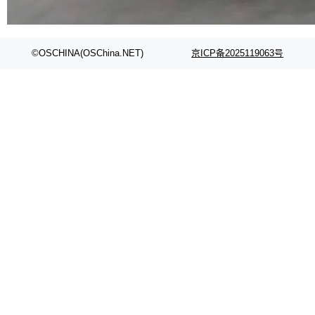
代码检索手段（如关键词匹配、目录遍历）仅能
在语法层面完成文本定位，难以触及代码的语义
内涵与结构关联，导致开发者使用代码智能体在
©OSCHINA(OSChina.NET)
京ICP备2025119063号
理解大规模代码仓时面临显著"代码仓理解"瓶
颈。 代码仓深度理解服务（以下简称" CodeBas
e深度理解服务"）是华为云码道（CodeA...