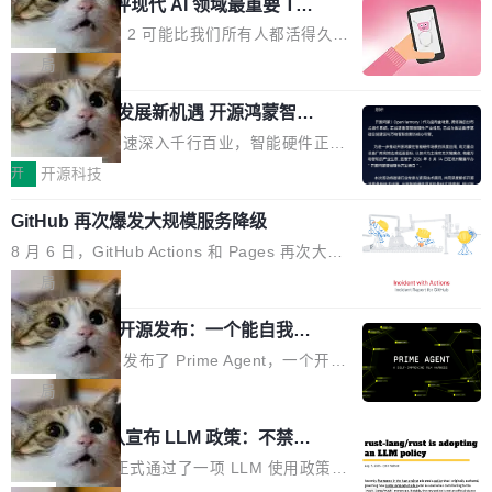
业化营销服务的需求从未如此迫切。 但市场扩容
xAI 前工程师评现代 AI 领域最重要 Top
n 这条推文引发了广泛讨论。他不是在说风凉
巧机身有效提升市面主流标准A...
3 开源项目
的同时,服务商的竞争逻辑正在改变。2026年Top
话，他是说出了一个圈内人尽皆知但很少公开捅
Flash Attention 2 可能比我们所有人都活得久。
Agency年度合辑的观察指出,“产品”这个离消费
破的事实。 Jordan 随后补充了一句软化声明：
这句话不是来自某个技术博客，而是出自 Hieu
局
者最近的载体,在整个品牌营销层面的权重显著变
「我不认为这些会议上大部分论文都在过度宣传
Pham 的一条推文。Hieu Pham 是谁？他是 xAI
高了。全域营销服务商的竞争正在从规模转向深
或造假。问题是，作为读者，如果你筛选出那些
共商智能硬件发展新机遇 开源鸿蒙智能
的早期工程师之一，在 Grok 训练基础设施团队
度,案例厚度、全域覆盖、多线协同...
硬件开发者日杭州站即将举行
看起来最令人兴奋的论文，那它们大部分都是过
工作过。近日他在 X 上发了一条帖子，列出了他
随着万物智联加速深入千行百业，智能硬件正从
度宣传的。」 这才是真正的痛点。不是所有论文
认为现代 AI 领域最重要的三个开源项目。 第一
单点设备迈向智能化、网联化、协同化发展。作
开
开源科技
都有问题，是最吸引眼球的那批论文最有问题。
个名字毫无悬念：Flash Attention 2。 Hieu 的
为面向全场景、跨终端的分布式操作系统，开源
他引用的帖子来自 Mathew Shen，一位 ICLR 2
理由很具体。FA 系列不需要解释，但 FA2 是他
GitHub 再次爆发大规模服务降级
鸿蒙通过统一技术底座和分布式能力，为不同类
026 的读者：「看了篇 ...
认为最重要的一个——复杂度恰到好处，刚好能
型智能设备的开发、连接与互联提供关键支撑，
8 月 6 日，GitHub Actions 和 Pages 再次大规
驱动你去学 CuTe，但还没被那些"邪恶的" Hopp
也为产业链企业探索产品创新与商业增长打开新
模服务降级，Actions 完全不可用超过 5 小时，
局
er++ 优化所淹没，足够容易修改和适配。 更关
的空间。 8月14日，开源鸿蒙智能硬件开发者日
webhook 停发，连自托管 runner 也因调度层故
键的是 FA2 的持久性...
（OHDD：OpenHarmony Hardware Develope
Prime Agent 开源发布：一个能自我改
障无法工作。Pages、Copilot code review、C
进的编程 Agent，ARC-AGI 3 超越人类
r Day）将在杭州启航。活动面向智能硬件产业
opilot coding agent 全部受影响。从检测到完全
Prime Intellect 发布了 Prime Agent，一个开源
专家基线
链企业和开发者，邀请行业专家与资深技术顾
恢复，大约 12 小时。 这是 2026 年 8 月的第六
的编程 Agent Harness，核心设计围绕两个抽
局
问，围绕开源鸿蒙技术能力、设备适配、芯片适
起事故，其中四起与 AI/Copilot 服务相关。 Git
象：Recursive Language Model（RLM）和 C
配、功耗与稳定性调优、兼容性测评及统一互联
Rust 项目团队宣布 LLM 政策：不禁
Hub 员工 kdaigle 在 HN 讨论中贴出了一组数
ontinual Harness。在 ARC-AGI 3 基准测试
等内容展开系统讲解和实战交流，帮助企业进一
止，但你要承认哪些代码不是你写的
据：2025 年全年 10 亿次 commit。现在，每周
上，Prime Agent + Opus 5 的组合达到了 95.
Rust 语言项目正式通过了一项 LLM 使用政策，
步了解开源鸿蒙在智能...
2.75 亿次，全年预计 140 亿次。GitHub...