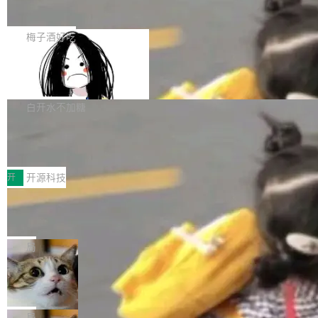
展开启新的篇章。
滞，过去三个月内没有任何条目完成更新，用户
如果你在 Spring Boot 里做过国际化，流程大概
提交的编辑请求也长期处于待处理状态。 Groki
是这样的：配 MessageSource 的 Bean、写 R
梅子酒好吃
pedia 于去年底上线，定位为由人工智能生成内
eloadableResourceBundleMessageSource、
容的百科平台，被马斯克视为传统众包百科网站
Apache Doris 4.1 全面增强 Iceberg：
声明 LocaleResolver、注册 LocaleChangeInt
支持 UPDATE、MERGE INTO 与 Iceb
维基百科的替代方案。Lawfare 调查发现，无论
erceptor…五六步之后才能看到第一行翻译文
Apache Doris 4.1 要补齐的，正是缺失的那一
erg V3
热门页面还是低关注度页面，均未出现近期更
本。 Solon 换了个方式。整个 i18n 模块围绕三
半。在已有查询能力的基础上，Doris 进一步支
白开水不加糖
新，相关问题并非局限于特定领域，而是在不同
个解析器、一个注解、一个工具类展开——没有
持了 UPDATE、DELETE、MERGE INTO 等数
主题和访问量页面中普遍存在。 调查人员最初认
XML、没有拦截器注册、没有样板配置。 资源
Testin XAgent：CIO智能测试落地指南
据修改操作、完整的表结构管理与分区演进，以
为，Grokipedia可能只是限...
文件的约定 把文件放到 resources/i18n/ 下： r
及 rewrite_data_files、expire_snapshots 等日
7月30日，TiD2026质量竞争力大会在北京中关
esources/i18n/messages.properties ...
常维护操作，并完整支持 Iceberg V3 格式。
村国家自主创新示范区会议中心开幕。本届大会
开
开源科技
由中关村智联软件服务业质量创新联盟主办，以
让非法状态不可表示：一篇关于 ADT
“智构可信·质创未来——AI原生时代的质量新范
的帖子在 Reddit 火了
式”为主题，直面AI从实验室走向规模化产业落地
有一种东西，一旦用过就回不去了。Alex Fedos
的核心质量命题。会上，《2026智能研发生产力
eev 管它叫"软件设计的基石"。 他说的东西不新
局
工具选型手册》发布，Testin云测的Testin XAge
鲜——代数数据类型（ADT），尤其是和类型
Cloudflare 开源内部企业 AI 平台 Clou
nt智能测试系统入选AI测试领域代表产品。对CI
（sum type）。但他说清楚了一件事：这不是类
dflare OS
O而言，这提示了一个转变：AI测试正在从效率
型系统的学术体操，是日常编码的思维方式。 文
Cloudflare 发布了一个开源项目 Cloudflare O
工具升级为企业的质量基础设施。 CIO面对的新
章从一个简单的例子切入。一个网站的深色主题
S。如果你只看官方博客，你会觉得这是又一
局