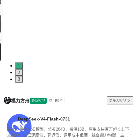
5
0
1
2
3
模力方舟
最新模型
热门模型
更多大模型
DeepSeek-V4-Flash-0731
高效轻量化MoE模型，总参284B，激活13B，原生支持百万超长上下
文能力。推理速度快、延迟低、调用成本低廉，综合能力均衡，主打