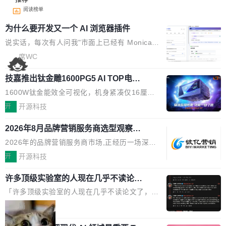
阅读榜单
为什么要开发又一个 AI 浏览器插件
说实话，每次有人问我"市面上已经有 Monica、
Sider、Copilot for Chrome 这些 AI 浏览器插件
席WC
了，你为什么还要再做一个"，我都觉得这个问题
技嘉推出钛金雕1600PG5 AI TOP电
问得好。 因为我自己也是从用户变成开发者的。
源：为发烧级主机与本地AI算力打造旗
现有产品的天花板 我用过不少 AI 浏览器插件。
1600W钛金能效全可视化，机身紧凑仅16厘米
舰供电方案
刚开始觉得都挺好——选中一段文字，弹出解
继2026台北电脑展首度亮相后，技嘉科技近日正
开
开源科技
释；写邮件时帮你润色；看英文网页给你翻译摘
式发布钛金雕1600PG5 AI TOP电源。这款高端
要。但用久了你会发现，它们本质上都是同一类
2026年8月品牌营销服务商选型观察：
电源专为发烧级DIY主机与本地AI算力平台打
从流量思维到品牌资产思维的范式转移
东西：一个带网页上下文的聊天框。 它们能读取
造，整机长度仅16厘米，提供1600W额定功率
2026年的品牌营销服务商市场,正经历一场深刻
页面的文本，然后把文本丢给大模型，再返回一
与80PLUS钛金能效；支持ATX 3.1与PCIe 5.1
的价值重构。全球全案品牌代理机构市场从2025
开
开源科技
段回答。仅此而已。 这当然有用，但总觉得差点
规范，结合服务器级元件、完善供电线材与内置
年的83.1亿美元增长至2026年的86.6亿美元,年
意思。比如我在一个后台管理系统里，需要填50
实时LCD监控屏，可充分满足当下高阶PC主机
许多顶级实验室的人现在几乎不读论文
复合增长率达5.44%,预计2032年将突破120亿美
个表单字段，每个字段还有联动逻辑；比如我
了
的严苛使用需求。 澎湃功率，紧凑机身 钛金雕1
元。数字广告与公共关系相关服务市场更是从20
「许多顶级实验室的人现在几乎不读论文了，而
想...
600PG5 AI TOP具备强悍输出功率，同时实现
25年的8463亿美元扩张至2026年的8763亿美
且他们认为 ICLR/ICML/NeurIPS 充斥着大量过
局
机身尺寸大幅精简。整机长度仅16厘米，属于同
元。数字的背后是一个清晰的事实——品牌对专
度宣传和欺诈。」 OpenAI 研究员 Keller Jorda
功率段机身尺寸十分紧凑的1600W电源产品。小