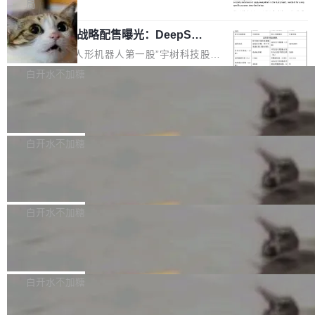
5% RHAE Best@1，超过了 ARC 报告的人类专
覆盖 rust-lang/rust 单一仓库的代码贡献。这不
局
家基线 95.4%。 不是又一个 coding agent 包装
是项目级别的官方立场，目前由五个团队采纳，
宇树科技 IPO 战略配售曝光：DeepSe
器 Prime Agent 的架构和市面上大多数 coding
但它可能是主流开源项目中关于 AI 辅助贡献最
ek 获配 93.3 万股，锁定 36 个月
agent 有本质区别。大多数 agent harness 的设
细致的一份规则。 政策的核心只有一句话：LLM
8月6日晚间，“人形机器人第一股”宇树科技股份
计是基于早期模型的能力—...
可以用来分析、提炼、审阅、建议，但不能用来
有限公司披露IPO发行价格及战略配售结果，杭
白开水不加糖
创作。 具体来说，LLM 生成的代码可以提交，
州深度求索人工智能基础技术研究有限公司（De
但必须满足五个条件：预先安排、非关键、高质
Docker 29.7.2 发布
epSeek）获配93.3399万股，按150.8元/股发行
量、充分测试、充分审查，并且必须披露。LLM
价格计算，认购金额约1.41亿元，股份锁定期为
Docker 29.7.2 现已发布，具体更新内容如下：
不得生成涉及安全性的关键变更，除非作者本身
36个月。 公告显示，本次宇树科技战略配售对
Bug fixes and enhancements 修复多次传递同
白开水不加糖
就是领域专家。即使如此，政策也"强烈不建
象主要包括长期投资机构、与公司业务具有战略
一环境变量时，docker service create和docker
议"这么做。 对于不披露的情况，审核者可以直
合作关系或长期合作愿景的大型企业、科创板保
Apache Fluss 毕业成为顶级项目
service update会发生 panic 的问题。docker/cl
接关闭 PR，无需解释。 政策作者 Jynn Ne...
荐人跟投子公司，以及公司高级管理人员和核心
i#7145 修复了 Docker Engine 29.7.0 中引入的
今年 7 月，Apache Fluss 的毕业提案在 Apach
员工参与设立的专项资产管理计划。其中，Dee
一个回归问题，该问题导致拉取镜像时会拒绝包
e 孵化器项目管理委员会（IPMC）投票中获得
白开水不加糖
pSeek作为与宇树科技具备战略合作关系的企
含绝对 hardlink 目标的镜像（此类镜像由某些镜
全票通过，随后获 Apache 软件基金会董事会批
业，获配股份数量占本次发行数量的2.31%。 除
像构建工具生成）。moby/moby#53305 修复了
马斯克 AI 百科项目 Grokipedia 被曝数
准。今天，Apache 软件基金会正式宣布 Apach
DeepSeek外，腾讯旗下上海启善投资有限公司
月未更新
Docker Engine 29.7.0 中引入的一个回归问
e Fluss 孵化毕业，成为 Apache 顶级项目（TL
埃隆·马斯克推出的AI百科项目 Grokipedia 被曝
获配9...
题，该问题可能导致在旧版 Linux 内核...
P）！这一里程碑不仅标志着 Fluss 迈入新的发
长期停止内容更新，未能实现其作为“AI版维基百
白开水不加糖
展阶段，也将进一步推动流式存储、实时湖仓与
科”替代品的目标。 据 Lawfare 最新调查，自今
AI 数据基础加速融合，为实时数据基础设施的发
Solon I18n：三种解析器，零样板代码
年4月以来，Grokipedia 页面更新功能基本停