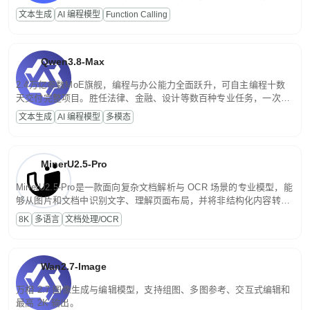
高并发、轻量化任务，适合日常对话、内容创作、基础 RAG、批量
文本生成
AI 编程模型
Function Calling
文案处理等普惠刚需场景。
Qwen3.8-Max
2.4万亿参数MoE旗舰，编程与办公能力全面跃升，可自主编程十数
天交付完整项目。胜任法律、金融、设计等数百种专业任务，一次对
话端到端交付生产级成果。原生视觉理解贯穿规划、执行与验证全流
文本生成
AI 编程模型
多模态
程，支持超长文档与长视频的深度语义解析。长程任务中自主规划与
闭环迭代，持续进化。
MinerU2.5-Pro
MinerU2.5-Pro是一款面向复杂文档解析与 OCR 场景的专业模型，能
够从图片和文档中识别文字、理解页面布局，并将非结构化内容转换
为便于存储、检索和二次处理的结构化结果。
8K
多语言
文档处理/OCR
Wan2.7-Image
万相 2.7 图像生成与编辑模型，支持组图、多图参考、交互式编辑和
最高 2K 输出。