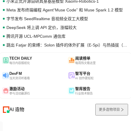
小米正式开源自研具身基座模型 Xiaomi-Robotics-1
Meta 发布终端编程 Agent“Muse Code” 和 Muse Spark 1.2 模型
字节发布 SeedRealtime 音视频全双工大模型
DeepSeek 将上调 API 定价，涨幅较大
腾讯开源 UCL-MPComm 通信库
跳出 Fatjar 的束缚：Solon 插件的体外扩展（E-Spi）与热插拔（H-Spi）
TECH DAILY
阅读榜单
每日内容报纸化
每周热文看这里
DevFM
智写平台
当天资讯听着看
AI 创作更轻松
激励活动
智库报告
参与活动赢源石
行业技术报告
AI 造物
更多造物项目