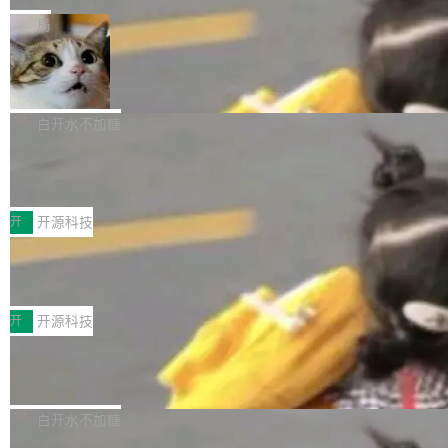
一在人才争夺战中失血的公司。六月，Google
er HE-AAC 960 解码 (DAB+) transpose_cuda
Code 在 X 上发帖：「DeepSeek Flash did 8T
局
连失两员大将：Noam Shazeer 去了 Op...
filter 添加 AMF Frame Rate Converter (vf_frc
tokens on August 1st. 5T of free usage + 3T
_amf) filter SMPTE 2094-50 元数据支持和直
NetBSD 11.0 正式发布
on OpenCode Go.」79.8 万次浏览，连带着 #
通 ProRes RAW VideoToolbox 硬件加速器 AP
DeepSeek一天消耗了8万亿# 上了微博热搜——
NetBSD 11.0 现已正式发布，这是 NetBSD 操
V ...
注意这是 OpenCode 一家的消耗。 OpenCode
作系统的第十八个主要版本。 自 NetBSD 10.1
白开水不加糖
是 Anomaly 出品的 AI 编程工具，套餐 10 美元/
以来的变化 更新亮点： 新增对 RISC-V 处理器
月。用户交了 10 美元，就能用 DeepSeek Flas
2026 ChinaJoy鸿蒙游戏增长臻享会举
架构的支持。NetBSD 11.0 是首个支持 64 位 R
办，鲸鸿动能系统呈现游戏行业解决方
h 随便写代码，按网友说法：「怎么使劲用也用
ISC-V 平台的稳定版本，涵盖一系列基于 StarFi
8月1日，2026 ChinaJoy期间，鸿蒙游戏增长臻
案
不完。」5T 来自免费额度，3T 来自 Go...
ve JH71XX 的设备，例如 VisionFive 2、PINE
享会在上海举办。鸿蒙生态的全场景智慧营销平
开
开源科技
64 STAR64，以及 QEMU。 增强了对 POSIX.1
台鲸鸿动能协同华为游戏中心，面向游戏行业开
-2024 和 C23 编程接口标准的兼容性。 compat
技嘉X3D系列再添新成员 B850 AORU
发者及生态伙伴，系统呈现了平台在游戏领域的
S ELITE X3D主板强化性能体验
_linux(8) 增强了对 Linux 系统调用的支持，包
完整能力版图——从IAP高价值用户的全周期经
面向AMD Ryzen X3D处理器玩家，技嘉X3D系
括 epoll（围绕 kqueue 实现）、POSIX 消息队
营、到IAA游戏的“买变一体”正循环、再到联运与
列主板阵容迎来新成员——B850 AORUS ELITE
开
开源科技
列、...
广告协同的全链路经营闭环，以及面向全球市场
X3D。作为面向主流高性能平台打造的全新主板
的出海增长布局。 华为终端云业务商业化销售负
Zadig v5.0 发布：AI 发布专员与 AI 审
产品，B850 AORUS ELITE X3D延续技嘉在X3
查专员上线
责人在开场致辞中表示，游戏开发者的核心诉求
D平台优化上的技术积累，旨在为游戏玩家带来
我们团队这几天最大的卡点不是 AI 写得不够
已不再是“多一个投放渠道”，而是一套能够持续
更稳定、更高效的装机选择。 B850 AORUS ELI
好，是 AI 写得太好了。 好到审查排期从两天的
白开水不加糖
驱动增长的体系。截至目前，搭载HarmonyOS
TE X3D基于AMD AM5平台打造，支持AMD Ry
活儿拖成了五天。PR 一堆起来没人敢合，发布