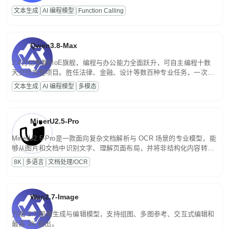
高并发、轻量化任务，适合日常对话、内容创作、基础 RAG、批量
文本生成
AI 编程模型
Function Calling
文案处理等普惠刚需场景。
Qwen3.8-Max
2.4万亿参数MoE旗舰，编程与办公能力全面跃升，可自主编程十数
天交付完整项目。胜任法律、金融、设计等数百种专业任务，一次对
话端到端交付生产级成果。原生视觉理解贯穿规划、执行与验证全流
文本生成
AI 编程模型
多模态
程，支持超长文档与长视频的深度语义解析。长程任务中自主规划与
闭环迭代，持续进化。
MinerU2.5-Pro
MinerU2.5-Pro是一款面向复杂文档解析与 OCR 场景的专业模型，能
够从图片和文档中识别文字、理解页面布局，并将非结构化内容转换
为便于存储、检索和二次处理的结构化结果。
8K
多语言
文档处理/OCR
Wan2.7-Image
万相 2.7 图像生成与编辑模型，支持组图、多图参考、交互式编辑和
最高 2K 输出。