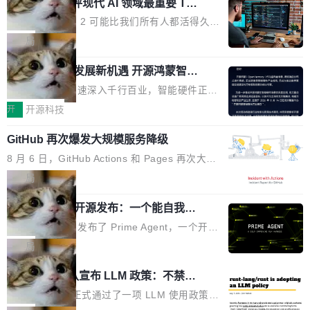
业化营销服务的需求从未如此迫切。 但市场扩容
xAI 前工程师评现代 AI 领域最重要 Top
n 这条推文引发了广泛讨论。他不是在说风凉
巧机身有效提升市面主流标准A...
3 开源项目
的同时,服务商的竞争逻辑正在改变。2026年Top
话，他是说出了一个圈内人尽皆知但很少公开捅
Flash Attention 2 可能比我们所有人都活得久。
Agency年度合辑的观察指出,“产品”这个离消费
破的事实。 Jordan 随后补充了一句软化声明：
这句话不是来自某个技术博客，而是出自 Hieu
局
者最近的载体,在整个品牌营销层面的权重显著变
「我不认为这些会议上大部分论文都在过度宣传
Pham 的一条推文。Hieu Pham 是谁？他是 xAI
高了。全域营销服务商的竞争正在从规模转向深
或造假。问题是，作为读者，如果你筛选出那些
共商智能硬件发展新机遇 开源鸿蒙智能
的早期工程师之一，在 Grok 训练基础设施团队
度,案例厚度、全域覆盖、多线协同...
硬件开发者日杭州站即将举行
看起来最令人兴奋的论文，那它们大部分都是过
工作过。近日他在 X 上发了一条帖子，列出了他
随着万物智联加速深入千行百业，智能硬件正从
度宣传的。」 这才是真正的痛点。不是所有论文
认为现代 AI 领域最重要的三个开源项目。 第一
单点设备迈向智能化、网联化、协同化发展。作
开
开源科技
都有问题，是最吸引眼球的那批论文最有问题。
个名字毫无悬念：Flash Attention 2。 Hieu 的
为面向全场景、跨终端的分布式操作系统，开源
他引用的帖子来自 Mathew Shen，一位 ICLR 2
理由很具体。FA 系列不需要解释，但 FA2 是他
GitHub 再次爆发大规模服务降级
鸿蒙通过统一技术底座和分布式能力，为不同类
026 的读者：「看了篇 ...
认为最重要的一个——复杂度恰到好处，刚好能
型智能设备的开发、连接与互联提供关键支撑，
8 月 6 日，GitHub Actions 和 Pages 再次大规
驱动你去学 CuTe，但还没被那些"邪恶的" Hopp
也为产业链企业探索产品创新与商业增长打开新
模服务降级，Actions 完全不可用超过 5 小时，
局
er++ 优化所淹没，足够容易修改和适配。 更关
的空间。 8月14日，开源鸿蒙智能硬件开发者日
webhook 停发，连自托管 runner 也因调度层故
键的是 FA2 的持久性...
（OHDD：OpenHarmony Hardware Develope
Prime Agent 开源发布：一个能自我改
障无法工作。Pages、Copilot code review、C
进的编程 Agent，ARC-AGI 3 超越人类
r Day）将在杭州启航。活动面向智能硬件产业
opilot coding agent 全部受影响。从检测到完全
Prime Intellect 发布了 Prime Agent，一个开源
专家基线
链企业和开发者，邀请行业专家与资深技术顾
恢复，大约 12 小时。 这是 2026 年 8 月的第六
的编程 Agent Harness，核心设计围绕两个抽
局
问，围绕开源鸿蒙技术能力、设备适配、芯片适
起事故，其中四起与 AI/Copilot 服务相关。 Git
象：Recursive Language Model（RLM）和 C
配、功耗与稳定性调优、兼容性测评及统一互联
Rust 项目团队宣布 LLM 政策：不禁
Hub 员工 kdaigle 在 HN 讨论中贴出了一组数
ontinual Harness。在 ARC-AGI 3 基准测试
等内容展开系统讲解和实战交流，帮助企业进一
止，但你要承认哪些代码不是你写的
据：2025 年全年 10 亿次 commit。现在，每周
上，Prime Agent + Opus 5 的组合达到了 95.
Rust 语言项目正式通过了一项 LLM 使用政策，
步了解开源鸿蒙在智能...
2.75 亿次，全年预计 140 亿次。GitHub...