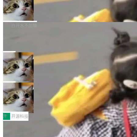
通过拉取过去一年内（从 PG 18 Beta1 时间点
和休闲娱乐竞争时间。" 这是 libexpat 维护者 S
的图像元素不在同一个子树中，则它们将不再关
至今）的所有 commit，同样交由 AI 分析提炼。
Firefox 153.0.3 发布
ebastian Pipping 写在博客里的话。8 月 4 日，
联 加...
经过人工复核，准确度令人满意。这一方法也为
他宣布了一个新消息：从 2026 年 8 月 1 日起，
Firefox 153.0.3 现已发布，具体更新内容如
社区爱好者提供了高效跟踪新版本的思路。
他可以全职维护 libexpat 了，最长 6 个月。发
下： New Smart Window 包含多项增强功能：
白开水不加糖
工资的是慕尼黑市政府。 libexpat 是一个 C99
<ul> <li>现在建议列表会显示更多结果，方便用
编写的流式 XML 解析器，MIT 许可证。和 libx
Cloudflare Computer 开源：你的 Age
户查找历史记录和切换到已打开的标签页。（<a
nt 需要一台电脑，而不是一个容器
ml2 一样，它是世界上使用最广泛的 XML 解析
href="https://bugzilla.mozilla.org/show_bug.c
Cloudflare 开源了名为 @cloudflare/computer
库之一。你的操作系统、浏览器、无数的基础设
gi?id=2019042">Bug&nbsp;2019042</a>）</l
的 npm 包。项目的核心论点是：容器不适合 Ag
局
施软件，很可能都在用它。而过去十年，维护它
i> <li>现在，助手可以直接使用 Exa 的网络搜索
ent 计算。真正适合的，是 Isolate。 Cloudflare
的人一直在用业余...
结果回答问题，而无需将问题转交给搜索引擎。
OpenAI 公开邮件和聊天记录回应苹果
工程师在这件事上没什么可谦虚的——他们用 W
诉讼，称“Apple is getting this wron
（<a href="https://bugzilla.mozilla.org/show_
orkers 跑了十年 Isolate。用 CEO Matthew Pri
上个月，苹果一纸诉状把 OpenAI 告上法庭，指
g”
bug.cgi?id=204...
nce 的话说：「我们一生都在用 Isolate 运行代
控其挖角苹果前员工并窃取商业秘密。苹果的诉
局
码，而 AI Agent 不需要容器，它们需要的是 Iso
状把 OpenAI 描述成一个系统性地从前东家挖
late。」 容器为什么不合适 容器的问题在于启动
HUAWEI MatePad Edge上架WorkBu
人、套取机密信息的对手。 OpenAI 没发律师
ddy鸿蒙PC版，说话就能干活的AI办公
和销毁都太重了。一个 Agent 要执行的任务可能
函，也没选择庭外沉默。它在官网贴了一篇博
全能AI工作台WorkBuddy鸿蒙PC版上架HUAWE
搭子
只需要几毫秒的 CPU 时间，但容器从冷启动到
文，标题只有六个字：Apple is getting this wro
I MatePad Edge应用市场，直接下载即可使
开
开源科技
就绪要花数秒。如果未来有十...
ng。 然后，它把邮件往来和 iMessage 聊天记
用，与鸿蒙电脑上的体验一致。值得一提的是，
录全贴了出来。 他发错人了 苹果外部律师 Gabr
FFmpeg 9.0 发布：代号“Lei”，以此纪
这是目前市面上唯一支持平板接入WorkBuddy P
念中国开发者雷霄骅
iel Gross 来自 Weil 律所，2 月 23 日下午 5:53