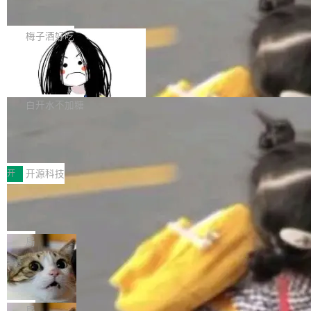
展开启新的篇章。
滞，过去三个月内没有任何条目完成更新，用户
如果你在 Spring Boot 里做过国际化，流程大概
提交的编辑请求也长期处于待处理状态。 Groki
是这样的：配 MessageSource 的 Bean、写 R
梅子酒好吃
pedia 于去年底上线，定位为由人工智能生成内
eloadableResourceBundleMessageSource、
容的百科平台，被马斯克视为传统众包百科网站
Apache Doris 4.1 全面增强 Iceberg：
声明 LocaleResolver、注册 LocaleChangeInt
支持 UPDATE、MERGE INTO 与 Iceb
维基百科的替代方案。Lawfare 调查发现，无论
erceptor…五六步之后才能看到第一行翻译文
Apache Doris 4.1 要补齐的，正是缺失的那一
erg V3
热门页面还是低关注度页面，均未出现近期更
本。 Solon 换了个方式。整个 i18n 模块围绕三
半。在已有查询能力的基础上，Doris 进一步支
白开水不加糖
新，相关问题并非局限于特定领域，而是在不同
个解析器、一个注解、一个工具类展开——没有
持了 UPDATE、DELETE、MERGE INTO 等数
主题和访问量页面中普遍存在。 调查人员最初认
XML、没有拦截器注册、没有样板配置。 资源
Testin XAgent：CIO智能测试落地指南
据修改操作、完整的表结构管理与分区演进，以
为，Grokipedia可能只是限...
文件的约定 把文件放到 resources/i18n/ 下： r
及 rewrite_data_files、expire_snapshots 等日
7月30日，TiD2026质量竞争力大会在北京中关
esources/i18n/messages.properties ...
常维护操作，并完整支持 Iceberg V3 格式。
村国家自主创新示范区会议中心开幕。本届大会
开
开源科技
由中关村智联软件服务业质量创新联盟主办，以
让非法状态不可表示：一篇关于 ADT
“智构可信·质创未来——AI原生时代的质量新范
的帖子在 Reddit 火了
式”为主题，直面AI从实验室走向规模化产业落地
有一种东西，一旦用过就回不去了。Alex Fedos
的核心质量命题。会上，《2026智能研发生产力
eev 管它叫"软件设计的基石"。 他说的东西不新
局
工具选型手册》发布，Testin云测的Testin XAge
鲜——代数数据类型（ADT），尤其是和类型
Cloudflare 开源内部企业 AI 平台 Clou
nt智能测试系统入选AI测试领域代表产品。对CI
（sum type）。但他说清楚了一件事：这不是类
dflare OS
O而言，这提示了一个转变：AI测试正在从效率
型系统的学术体操，是日常编码的思维方式。 文
Cloudflare 发布了一个开源项目 Cloudflare O
工具升级为企业的质量基础设施。 CIO面对的新
章从一个简单的例子切入。一个网站的深色主题
S。如果你只看官方博客，你会觉得这是又一
局