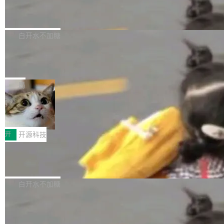
6的终端设备已突破7000万台，注册开发者数量
zen 9000/8000/7000系列处理器，并针对X3D
Dgraph v25.4.0 发布，具有图形后端的
窗口推了又推。好到合进 main 分支的代码，我
已突破 1100 万。随着鸿蒙生态汇聚越来越多的
原生 GraphQL 数据库
处理器特性进行平台级优化。其搭载X3D鸡血模
们自己都没看完。 这事不是个例。GitLab 调研
Dgraph 是一个水平可扩展的分布式 GraphQL
高质量游戏...
式2.0，可根据不同使用场景释放处理器潜力，
过 1528 名开发者，85% 说 AI 把瓶颈从写代码
数据库，有一个图形后端。作为一个原生的 Gra
白开水不加糖
帮助玩家在游戏与高负载应用中获得更充分的性
转移到了审代码。 写代码有人替你干了。但审代
phQL 数据库，它严格控制数据在磁盘上的排列
能表现。 在核心规格方面，B850 AO...
码、把关发版这两道关，还得靠人肉扛。 V5.0
竹知了：一个零依赖的单文件 HTML，
方式，以优化查询性能和吞吐量，减少集群中的
把儿时竹蝉玩具搬进浏览器
想让 AI 一起盯。
磁盘寻道和网络调用。 Dgraph v25.4.0 现已发
竹知了（zhuzhiliao）是那种小时候路边摊上几
布，具体更新内容包括： feat(zero)：Zero 现
块钱的玩意儿——一根小竹签，一个竹筒，一头
局
支持 --security superflag（token=...;whitelist
系着涂了松香的线。甩起来，竹膜震动，发出“哇
=...），与 Alpha 版本的格式一致，并据此对其
30倍效率升级：解锁医学影像数据要素
——哇”的蝉鸣声。实物越来越难找了，有开发者
价值化的真实路径
管理 HTTP 端点进行授权。 <blockquote> <p>
把它做成了 Web 玩具，放在 zhuzhiliao.imsai.c
完成一例腹部CT影像标注，张医生过去需要约1
<span><strong>警告：</strong>&nbsp;Zero
c 上，并在 GitHub 开源。 玩法很简单：按住屏
20个小时。他必须在数百张连续影像上，一笔一
开
开源科技
的 admin ...
幕画圈，或者直接甩手机。页面会实时显示转速
笔勾画边界，一层一层识别肌肉组织。如今，使
（圈/秒），声音来自真实竹知了录音的 1.72 秒
Apache Dubbo-go v3.3.2 正式发布
用东软飞标医学影像标注平台，同样的工作缩短
采样，无缝循环。音频解码失败时，还有一套合
至4小时，效率提升30倍。 这组数字背后，改变
这个版本面向生产环境，重心在内核稳定性。我
成兜底——锯齿波振荡器模拟脉冲，并联带通共
的不只是速度，而是把医学影像转化为AI能力的
们彻底收敛了旧配置体系，扩展了 Triple 协议与
白开水不加糖
振峰模拟竹膜和筒腔共鸣。 技术细节上，物理引
路径真正打通了。 大型医院积累的影像数据规模
泛化调用能力，加强了应用级元数据和服务治
擎是绳系质点模型：重力、弹性绳（只拉不
庞大，但不能直接用于训练模型。器官、病灶和
Calibre 9.12 发布，功能强大的开源电
理，同时集中修了并发安全、资源泄漏和热路径
推）、空气阻力，1/240 秒定步长积...
子书工具
组织边界，必须由专业医生逐层识别、标记和校
性能问题。
Calibre 开源项目是 Calibre 官方出的电子书管