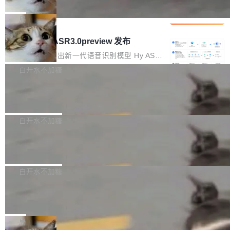
che 量化 + 权重压缩，吞吐量提升 4
代码检索手段（如关键词匹配、目录遍历）仅能
短剧部门，有互联网大厂背景。在公司内部架构
Kimi 和 GLM 是当前最强的大模型系列之一，但
1%，成本降 30%
在语法层面完成文本定位，难以触及代码的语义
调整期间，部门三次通知全员将数据从A集群迁
它们有一个共同的问题：太吃显存了。月之暗面
局
内涵与结构关联，导致开发者使用代码智能体在
移到B集群，王某都回复了"收到"。 他没有迁移
的 Kimi K 系列和智谱的 GLM 都是长上下文、M
理解大规模代码仓时面临显著"代码仓理解"瓶
腾讯混元 Hy ASR3.0preview 发布
数据。2024年9月3日下午4点，他使用此前登录
oE 架构的大模型，好用到让人上瘾，但 GPU 显
颈。 代码仓深度理解服务（以下简称" CodeBas
的账号密码进入A集群，输入了一条被程序员圈
存永远不够用。 Cloudflare 的 Workers AI 团队
腾讯混元正式推出新一代语音识别模型 Hy ASR
e深度理解服务"）是华为云码道（CodeA...
称为"删库跑路"的命令——最高管理员权限、无
一直在跑这些模型的推理。他们在官方博客上发
3.0preview。基于最新一代大语言模型 Hy3 的
白开水不加糖
需确认、强制递归删除。17个小时后，运维人员
了一篇技术文章，详细拆解了三种让大模型在 G
语言理解能力，以及融合了高精度语音识别与深
发现异常并中止进程时，89TB数据已经没了。
Pale Moon 34.3.2 发布，苍月浏览器
PU 上跑得更省、更快的技术手段——KV cache
度语义理解能力，实现了语音识别能力的全面升
删掉的是AI游戏部门的全部开发文件，包括公司
量化、模型权重压缩、以及共享 KV cache 的完
级。 根据介绍，Hy ASR3.0preview 目标在于：
Pale Moon 34.3.2 现已发布，这是一个安全更
自研的多个文生3D和...
整性保护。效果是：吞吐量提升 41%，每 token
让语音识别不再只是听清，而是真正听懂。通过
新和少量网页兼容性修复版本。 Changes/fixe
白开水不加糖
成本降低 30%，精度不变。 FP8 省的不仅是显
先理解你的语境和意图，再把准确的文字直接给
s： 实现了URL.Parse()便捷功能 对浏览器内部
存 KV cache 是推理时最吃显...
到你。从“逐字转写、单点优化”演进为“理解语
PostgreSQL 18/19 新特性深度解读
函数添加了多项边界检查，以避免潜在的越界访
境、兼容场景、一键直出”。 Hy ASR 3.0 previe
问、下溢和溢出。（DiD） 修复了加载和解析内
演讲者分享了一个有趣的实践：面对 PG 18 已
w 不要求标准普通话，方言识别覆盖粤语、吴语
容提供的字体时出现的几个问题 为避免音频加
发布的 Release Notes，他利用 AI 工具（如 Co
白开水不加糖
等 10 大方言片区和 20 余个二级小片区。在开
载、处理和播放过程中可能出现的一系列错误，
pilot）对数千条 commit 日志进行自动分析，先
源评测集中，Hy ASR 3.0 preview 在多语种的
对音频采样频率设定了下限 采样率低于 8kHz
慕尼黑市政府为全职开源项目维护者提
让模型总结出三十余条潜在特性，再逐条要求生
WER（...
供资助
（通常被认为是 "telephone"/"walkie-talkie" 音
成详细解释和代码校验，最终筛选出对用户体感
"在过去大约 10 年的大部分时间里，libexpat 的
质的最低采样率）的音频格式将被拒绝 修复了 C
最强的若干项。对于尚未正式发版的 PG 19，则
维护工作一直与我的日常工作、家务、社交生活
局
SS 圆角虚线样式中可能存在的问题 如果表单中