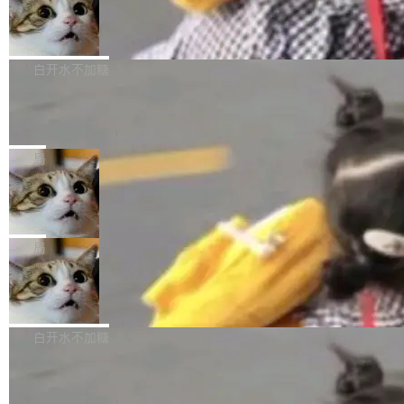
型。谁在开源赛道上领先，...
简单：开发者工具必须开源。 理由不是传统的自
商汤 SenseNova U1.5-Lite-Preview
i）在 X 上发帖： 「如果你是 Agent Harness 相
开源
由软件情怀，而是一个跟 AI agent 直接相关的
关开源项目的开发者，希望参加 DeepSeek Har
商汤科技宣布面向社区开源轻量级统一多模态模
技术判断。 两行 prompt 就能个性化任何软件 C
ness 的内测，可以回复或私信联系我。请附上
型的预览版本 SenseNova U1.5-Lite-Preview。
白开水不加糖
rawshaw 给出了两个 prompt。 第一个： "下载
GitHub id 以及开源代表作。」 DeepSeek 曾在
公告称，SenseNova U1.5-Lite-Preview并非简
某个软件的源码，在本地构建。修改 agent ...
官方招聘信息中写过一条简洁有力的公式：Mod
Ubuntu 将核心系统包从 deb 转成了 s
单的模型规模升级，而是基于 SenseNova U1
nap
el + Harness = Agent。模型负责理解和推理，
的一次系统性迭代，不仅在同一架构中贯通视觉
Ubuntu 正在把又一个核心系统包从 deb 转为 s
Harness 负责把能力落到真实环境中——调用工
理解、推理、生成与编辑，还仅以 8B-MoT 的轻
nap。这次是 hwctl——一个用来检查 Ubuntu
局
具、读写文件、管理上下文、处理错误、完成闭
量大小，将能力推进到4K、更精细的真实质感、
硬件认证状态的命令行工具。 Canonical 工程师
环。崔添翼招人的标...
更复杂的视觉控制和可持续迭代编辑。 相比 U
Dario Amodei 担心新人来 Anthropic
Alan Griffiths 在邮件列表中说得很直白：「hwc
只为金钱，不为使命
1，U1.5-Lite-Preview 在以下方向上带来了显著
tl 是一个 Ubuntu 专有的包，它和它的依赖项都
顶级 AI 研究员在两家公司之间来回跳，中间只
提升： 原生支持4K图像生成； 更精细的局部纹
是 Ubuntu 专有的，不会用在其他发行版上。」
隔了几天。 Lilian Weng 上周刚宣布因健康原因
局
理、细节与真实世界质感； 更准确的中英文文字
所以 deb 版本的受众实际上为零。既然只有 Ub
离开 Thinking Machines Lab，说自己作为联合
生成与复杂版式组织； 更稳定的图...
untu 用户在用，那用 snap 打包就没什么可纠结
FFmpeg 9.0 发布
创始人的角色「太累了」。几天后，The Inform
的。 从 deb 到 snap 的迁移路径 hwctl 是 rust-
ation 就曝出她将重回 OpenAI，负责递归自我
FFmpeg 9.0 现已发布，包含多项改进。官方更
hwlib 硬件 API 库的一部分，命令行工具负责查
改进方向的研究。她是 Thinking Machines 过
新日志列出的 9.0 版本主要更新内容如下： 扩
白开水不加糖
询 Ubuntu 的硬件认证数据库。...
去一年内第四个离开的联合创始人。 这家由前
展 AMF 色彩转换器 (vf_vpp_amf) 的 HDR 功能
OpenAI CTO Mira Murati 创立的公司，连创始
DeepSeek V4 Flash 单日消耗 8 万亿 t
MP4 muxer 中支持 LCEVC 音轨复用 Playdate
okens 登顶热搜
团队都留不住。 但 Thinking Machines 不是唯
视频编码器和多路复用器 添加 v360_vulkan filt
8 万亿 tokens。一天。一家公司的消耗。 Open