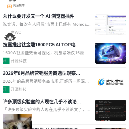
阅读榜单
为什么要开发又一个 AI 浏览器插件
说实话，每次有人问我"市面上已经有 Monica、
Sider、Copilot for Chrome 这些 AI 浏览器插件
席WC
了，你为什么还要再做一个"，我都觉得这个问题
技嘉推出钛金雕1600PG5 AI TOP电
问得好。 因为我自己也是从用户变成开发者的。
源：为发烧级主机与本地AI算力打造旗
现有产品的天花板 我用过不少 AI 浏览器插件。
1600W钛金能效全可视化，机身紧凑仅16厘米
舰供电方案
刚开始觉得都挺好——选中一段文字，弹出解
继2026台北电脑展首度亮相后，技嘉科技近日正
开
开源科技
释；写邮件时帮你润色；看英文网页给你翻译摘
式发布钛金雕1600PG5 AI TOP电源。这款高端
要。但用久了你会发现，它们本质上都是同一类
2026年8月品牌营销服务商选型观察：
电源专为发烧级DIY主机与本地AI算力平台打
从流量思维到品牌资产思维的范式转移
东西：一个带网页上下文的聊天框。 它们能读取
造，整机长度仅16厘米，提供1600W额定功率
2026年的品牌营销服务商市场,正经历一场深刻
页面的文本，然后把文本丢给大模型，再返回一
与80PLUS钛金能效；支持ATX 3.1与PCIe 5.1
的价值重构。全球全案品牌代理机构市场从2025
开
开源科技
段回答。仅此而已。 这当然有用，但总觉得差点
规范，结合服务器级元件、完善供电线材与内置
年的83.1亿美元增长至2026年的86.6亿美元,年
意思。比如我在一个后台管理系统里，需要填50
实时LCD监控屏，可充分满足当下高阶PC主机
许多顶级实验室的人现在几乎不读论文
复合增长率达5.44%,预计2032年将突破120亿美
个表单字段，每个字段还有联动逻辑；比如我
了
的严苛使用需求。 澎湃功率，紧凑机身 钛金雕1
元。数字广告与公共关系相关服务市场更是从20
「许多顶级实验室的人现在几乎不读论文了，而
想...
600PG5 AI TOP具备强悍输出功率，同时实现
25年的8463亿美元扩张至2026年的8763亿美
且他们认为 ICLR/ICML/NeurIPS 充斥着大量过
局
机身尺寸大幅精简。整机长度仅16厘米，属于同
元。数字的背后是一个清晰的事实——品牌对专
度宣传和欺诈。」 OpenAI 研究员 Keller Jorda
功率段机身尺寸十分紧凑的1600W电源产品。小