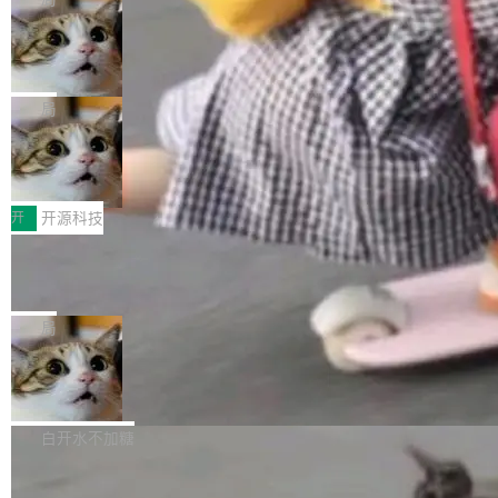
现实 过去两年，CIO们的焦虑清单上多了两项：
设置，如果用布尔值 + 可空字段来表示——bool
个"AI 知识库 + 聊天机器人"——每个大厂都在
一是如何让大模型和智能体应用安全地从PoC走
ean 表示是否可切换，nullable 的默认模式、浅
Deno 团队开源 Celld，可自托管的分
做，没什么新鲜的。 但 Kenton Varda 在 Twitte
向生产，二是如何让测试团队跟得上AI应用...
布式 Durable Objects
色方案、深色方案——会产生大量无意义的组
r 上把事情说清楚了： 今天我们发布了 Cloudfla
Ryan Dahl 领导的 Deno 团队推出了最新开源项
合。方案缺了、配置冲突了、全 null 了。要知道
re OS，一个带连接器的聊天机器人，跟其他所
目 Celld，一个能在自己机器上运行 Cloudflare
局
哪些组合有效，作者说，你得靠"文档、校验、或
有科技公司做的一样。只不过，实际上它不一
Workers 和 Durable Objects 的守护进程。 设
者部落知识"。 换个写法。Rust 的 enum，两个
样。这是 Sandstorm.io 的重制版，我十年前的
鲁大师7月新机性能/流畅/AI榜：vivo夺
计思路很直接：每个对象是一个独立的 SQLite
变体：Switchable...
性能、流畅双第一，三星Galaxy Z系列
那个创业公司。不同的是，这次它构建在 Cloudf
数据库，按名称寻址，复制到你自己的 S3 兼容
2026年7月的手机市场，由于存储等硬件成本暴
新折叠缺席
lare Workers 上——我花了九年时间搭建的平台
存储库里。节点之间只通过这个存储库协调——
增，手机厂商的日子也不好过啊，新机速度明显
开
开源科技
——并且深度集成了 AI。这基本上是我十年秘密
没有控制平面，没有共识协议。每个对象自带一
放缓，因此硝烟味淡了许多。新机参数规格除开
计划的顶峰。 十年前，Ken...
个小型数据库，应用天然按分片构建，单个数据
Zed 推出 DeltaDB，一个记录 commit
高价的三星折叠（三星Galaxy Z Fold8 Ultra / Z
之间所有操作的版本控制系统
库的竞争和爆炸半径问题在设计层面就被消除
Fold8 / Z Flip8）外，其余要么是中低端机器，
Zed 编辑器团队发布了新项目——DeltaDB，一
了。 闲置的 cell 会休眠到几乎不占资源。当 cel
例如iQOO Z11i、REDMI Note 17、REDMI No
个在 git commit 之间记录每一次编辑操作的版
局
l 迁移或唤醒时，新宿主从 S3 恢复 SQLite 数据
te 17 Pro、OPPO K15，要么是vivo X300 E这
本控制系统。目前处于 Early Access 阶段。 De
库继续执行。存储库是持久化的唯一真相...
样的次旗舰。 Galaxy Z Fold8 Ultra / Z Fold8 /
SpaceXAI 单季资本开支达 183 亿美元
ltaDB 的核心思路直接写在 landing page 最显
Z Flip8三款折叠屏新机均在7月22日发布，且全
眼的位置：「Software is made between com
根据风险投资人Tomer Tunguz 博客（VC 分
部搭载骁龙8 Elite Gen5 for Galaxy，它们本该
mits」——软件是在 commit 之间写出来的。git
析）披露的最新分析与第二季度业绩报告，Spac
白开水不加糖
是7月性...
只记录了你提交的最终状态，但真正的工作过程
eXAI在上个季度的总资本支出飙升至183.7亿美
——打字、删改、试错、agent 对话——都在 co
Meta 发布终端编程 Agent“Muse Cod
元。其中，绝大部分资金被直接用于 AI 领域，