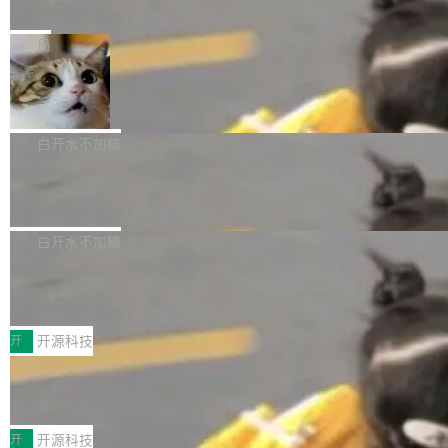
e” 和 Muse Spark 1.2 模型
mmit 之间的空隙里丢失了。 DeltaDB 要做的就
金额高达158.3亿美元，这一单项投入已经逼近
Meta 今天发布了两款 AI 产品：Muse Code，
是把这段空隙补上。 回退到任何一次编辑：Delt
微软同期总资本开支的四成。 与亚马逊、Alpha
一个在终端里运行的编程 agent；Muse Spark
局
aDB 捕获 commit 之间的每一次操作，...
bet、微软以及 Meta 等传统科技巨头相比，Spa
1.2，驱动这个 agent 的新模型。一句话概括：
ceXAI的资金消耗速度尤为引人瞩目。然而，支
美团开源 LoHoSearch，用知识图谱校
你可以用 curl -fsSL https://dev.meta.ai/install.
准 AI 能力认知
撑庞大支出的资金来源却呈现出截然不同的面
sh | bash 安装一个能在大项目里自动规划、写
机器出题的前提，是让机器拥有全局视野。整个
貌。数据显示，微软和 Meta 主要依托充沛的经
代码、验证结果的 AI 终端工具。 据介绍，Muse
构建流程可以分为四个环节：建图 → 控制难度
白开水不加糖
营现金流来覆盖资本开支，其资本支出覆盖率分
Code 是 Meta 的编程 agent 产品。它和市场上
→ 质量把关 → 数据概览。
别达到155% 和106%;而SpaceXAI的经营现金
腾讯开源 UCL-MPComm 通信库
已有的终端编程 agent 在设计理念上有几个明显
流仅能覆盖资本开支的12...
的差异点。 异步后台 agent：Muse Code 有一
腾讯网平团队宣布开源了 UCL-MPComm 通信
个主 agent 循环，外加一组后台 agent。这些后
库，并将作为transport接入Mooncake TENT。
白开水不加糖
台 agent...
该通信库针对AI Memory池化场景的数据传输需
CoStrict入选工信部2025人工智能应用
求进行了深度优化，能够实现数据中心内大规模
典型案例
计算节点间多种内存类型的高性能通信。 UCL-
近日，工信部科技司公示《2025人工智能应用典
MPComm将作为一种传输引擎接入Mooncake T
型案例入选名单》，深信服“面向企业研发场景的
开
开源科技
ENT，实现零拷贝传输性能提升30%、非零拷贝
开源 AI 编程平台 CoStrict 应用”凭借卓越的技术
传输性能最高提升5倍。UCL-MPComm底层基
深信服AI算力网关入选工信部人工智能
创新与落地成效成功入选。 全链路私有化部署，
应用典型案例！
于自研UCL-Engine通信引擎，后续腾讯网平将
助力企业AI研发安全落地 当前，越来越多企业已
前不久，工业和信息化部正式发布《2025年人工
持续开源更多基于UCL-Engine的高性能通信组
经开始引入 AI Coding 工具，通过调用公有云模
智能应用典型案例名单》，集中展示人工智能在
开
开源科技