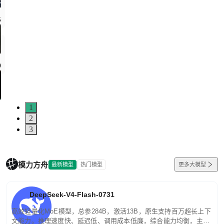
1
2
3
模力方舟
最新模型
热门模型
更多大模型
DeepSeek-V4-Flash-0731
高效轻量化MoE模型，总参284B，激活13B，原生支持百万超长上下
文能力。推理速度快、延迟低、调用成本低廉，综合能力均衡，主打