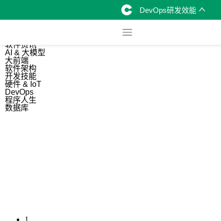
DevOps研发效能
综合
开源资讯
软件资讯
AI & 大模型
大前端
软件架构
开发技能
硬件 & IoT
DevOps
程序人生
数据库
1