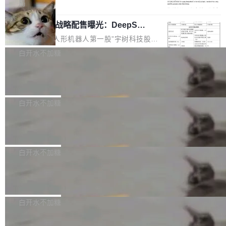
5% RHAE Best@1，超过了 ARC 报告的人类专
覆盖 rust-lang/rust 单一仓库的代码贡献。这不
局
家基线 95.4%。 不是又一个 coding agent 包装
是项目级别的官方立场，目前由五个团队采纳，
宇树科技 IPO 战略配售曝光：DeepSe
器 Prime Agent 的架构和市面上大多数 coding
但它可能是主流开源项目中关于 AI 辅助贡献最
ek 获配 93.3 万股，锁定 36 个月
agent 有本质区别。大多数 agent harness 的设
细致的一份规则。 政策的核心只有一句话：LLM
8月6日晚间，“人形机器人第一股”宇树科技股份
计是基于早期模型的能力—...
可以用来分析、提炼、审阅、建议，但不能用来
有限公司披露IPO发行价格及战略配售结果，杭
白开水不加糖
创作。 具体来说，LLM 生成的代码可以提交，
州深度求索人工智能基础技术研究有限公司（De
但必须满足五个条件：预先安排、非关键、高质
Docker 29.7.2 发布
epSeek）获配93.3399万股，按150.8元/股发行
量、充分测试、充分审查，并且必须披露。LLM
价格计算，认购金额约1.41亿元，股份锁定期为
Docker 29.7.2 现已发布，具体更新内容如下：
不得生成涉及安全性的关键变更，除非作者本身
36个月。 公告显示，本次宇树科技战略配售对
Bug fixes and enhancements 修复多次传递同
白开水不加糖
就是领域专家。即使如此，政策也"强烈不建
象主要包括长期投资机构、与公司业务具有战略
一环境变量时，docker service create和docker
议"这么做。 对于不披露的情况，审核者可以直
合作关系或长期合作愿景的大型企业、科创板保
Apache Fluss 毕业成为顶级项目
service update会发生 panic 的问题。docker/cl
接关闭 PR，无需解释。 政策作者 Jynn Ne...
荐人跟投子公司，以及公司高级管理人员和核心
i#7145 修复了 Docker Engine 29.7.0 中引入的
今年 7 月，Apache Fluss 的毕业提案在 Apach
员工参与设立的专项资产管理计划。其中，Dee
一个回归问题，该问题导致拉取镜像时会拒绝包
e 孵化器项目管理委员会（IPMC）投票中获得
白开水不加糖
pSeek作为与宇树科技具备战略合作关系的企
含绝对 hardlink 目标的镜像（此类镜像由某些镜
全票通过，随后获 Apache 软件基金会董事会批
业，获配股份数量占本次发行数量的2.31%。 除
像构建工具生成）。moby/moby#53305 修复了
马斯克 AI 百科项目 Grokipedia 被曝数
准。今天，Apache 软件基金会正式宣布 Apach
DeepSeek外，腾讯旗下上海启善投资有限公司
月未更新
Docker Engine 29.7.0 中引入的一个回归问
e Fluss 孵化毕业，成为 Apache 顶级项目（TL
埃隆·马斯克推出的AI百科项目 Grokipedia 被曝
获配9...
题，该问题可能导致在旧版 Linux 内核...
P）！这一里程碑不仅标志着 Fluss 迈入新的发
长期停止内容更新，未能实现其作为“AI版维基百
白开水不加糖
展阶段，也将进一步推动流式存储、实时湖仓与
科”替代品的目标。 据 Lawfare 最新调查，自今
AI 数据基础加速融合，为实时数据基础设施的发
Solon I18n：三种解析器，零样板代码
年4月以来，Grokipedia 页面更新功能基本停