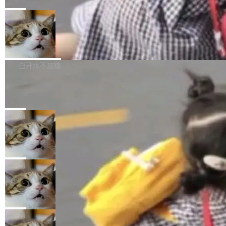
C版的产品，搭载“人机双写”重磅功能——你写
全球知名开源多媒体框架 FFmpeg 今天正式发
给 OpenAI 总法律顾问 Che Chang 发了封邮
你的，AI写AI的，同屏协作互不干扰。一句话让
布了 9.0 版本。这个版本除了带来新一代音视频
局
件，附了一封长信，要求 OpenAI 配合调查前苹
AI帮你干活，现在开启全新体验！ 温馨提示：
处理能力和硬件加速支持之外，还有一个特殊之
果员工带走机密信...
体验WorkBuddy鸿蒙PC版前，请将 HUAWEI M
亚马逊成本失控：AI 写代码烧掉 1215
处：FFmpeg 9.0 的代号是“Lei”。 这个名字，
万元，超预算 860%
atePad Edge 升级至 HarmonyOS 6.1.0.135S
来自中国开发者雷霄骅（Lei Xiaohua）。 对于
外媒近日曝光了亚马逊的多份内部报告显示，AI
P9 patch03及以上版本。 *升级路径：设置 > 搜
很多中国音视频开发者而言，这个名字并不陌
导致公司在多个项目上超支。《金融时报》报道
白开水不加糖
索“软件更新” > 检查更新，即可搜索新版本，下
生。十年前，他通过大量中文技术文章、源码分
称，仅一个项目的成本超支就高达 180 万美元
载安装完成升级即可。 没有...
析和开源示例，让一代开发者第一次真正理解 F
Hugging Face CEO 发声：中国正在开
（约合人民币 1215 万元）。 具体来说，一名工
源模型上碾压我们
Fmpeg，也成为很多人进入音视频开发领域的
程师借助 Anthropic 旗下 Claude Sonnet 模型
"他们正在开源模型上碾压我们。" Hugging Fac
“启蒙老师”。 而今年，恰好是雷霄骅离世十周
编写程序，目标是完成电商平台作者信息与商品
e CEO Clément Delangue 在 CNBC 的采访里
局
年。FFmpeg 社区最终选择用一个大版本的名
列表的数据匹配 —— 一项常规的数据处理任
没有拐弯抹角。他说中国正在赢得 AI 竞赛，而
字，留下了这份纪念。 雷霄骅曾是中国传媒大学
务，最终却产生了 180 万美元的账单，实际支出
当 AI agent 把源码变成了最好的扩展系
且按目前的速度，中国 AI 工具预计在今年底或
数字电视技术方向的博士生，长期从事视频、音
统，开发者工具必须开源
超出原定预算 860%。 更令人意外的是，该项目
2027 年就能追上美国前沿实验室的水平。 Dela
五年前，David Crawshaw 问过很多软件工程师
频技...
最终并未成功落地，而高额算力消耗持续运行长
ngue 把原因归结为一件事：开放协作。中国的
一个问题：你写过什么给自己用的程序？答案几
局
达 5 个月，公司直到财务对账时才察觉异常。这
AI 开发者在一个共享和协作的生态里加速迭代，
乎都是没有。工程师们整天用别人写的程序写程
意味着一个无人看管的 AI 程序，在近半年时间
而美国模型厂商在"闭门造车"。他的原话是 "buil
DeepSeek Harness 宣布内测邀请，全
序给别人用。偶尔有人自己写个博客系统、智能
里日夜不停地"烧钱"。 复盘显示，...
网最大规模开源 Agent 路演现场诞生
ding in silos"——各自为战，互不通气。 这个判
家居控制、家庭实验室，都算稀奇事。 Crawsh
一条内测招募帖，发出去的时候大概没人想到它
断从他嘴里说出来分量不同。Hugging Face 是
aw 是 Shelley 的作者，一个开源 AI coding age
会变成一场开源 Agent 生态的路演。 8月1日，
局
全球最大的开源 AI 平台，上面跑着上百万个模
nt。他最近在博客上写了一篇文章，核心论点很
DeepSeek Harness 团队负责人崔添翼（tiany