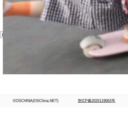
©OSCHINA(OSChina.NET)
京ICP备2025119063号