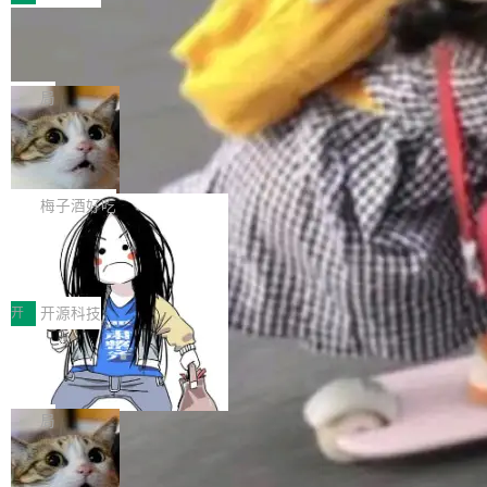
件。 腾讯网平团队在UCL-MPComm中实现了一
型或企业内部部署模型提升研发效率。但随着 AI
各领域的应用成果，覆盖技术底座、行业赋能、
个独立于业务线程的全局通信引擎（Engine），
Coding 从个人辅助工具逐步走向团队级、组织
Jeff Dean 离开 Google：一个时代的结
产品应用、支撑保障、专题等五大方向。深信服
并实...
束，一个实验室的开始
级应用，企业在规模化落地过程中，对安全性、
AI算力网关（AI创新平台）成功入选！ 随着各行
Google 员工编号 20。MapReduce 作者之一。
可控性和代码质量提出了更高要求。 首先是数据
各业的Agent走向规模化建设，算力构成形态逐
Bigtable 作者之一。TensorFlow 的作者之一。
局
安全与合规要求。对于大多数普通研发场景，公
渐丰富，用户关注的重点也在发生变化：不只是
Gemini 的架构师。Google 首席科学家。 Jeff D
有云模型能够满足快速试用和效率提升的需求。
让AI用起来，还要进一步看清混合算力时代下，
🔥 SolonCode v2026.8.4 发布：界面
ean 在 Google 工作了 27 年后，宣布离职。 他
但对于金融、能源、医疗等对数据安全要求较...
字体可调、22 种语言、记忆搜索增强
Token花在哪里、算力是否被充分利用，以及持
不是一个人走。一同离开的还有 Sanjay Ghema
打开终端就能上岗的全中文编码智能体，这一轮
续增长的AI成本该如何优化。 深信服AI算力网关
wat（Google 员工编号 23，Jeff Dean 二十多
把「看得清、用母语、记得住」三件事一次补
梅子酒好吃
正是围绕这些实际问题，从Token治理和成本治
年的编程搭档，MapReduce 和 Bigtable 的共同
齐。 SolonCode 是什么 SolonCode 是杭州无
理两个方面，让用户的每一份算力都看得清、管
作者）、Quoc Le（Google 大脑核心成员，Se
让“代码语义理解”深度释放AI Coding
耳科技研发的企业级终端编码智能体——一位全
得住、用得稳、省得下、更安全！ 一、从现在开
价值潜能：华为云码道（CodeArts）
q2Seq 和 DocAI 的共同发明人）以及 Oriol Vin
中文驱动的数字员工，自主理解需求、规划步
一、代码仓深度理解技术的作用与价值 在软件工
始，Token使用一目...
代码仓技术解析
yals（Gemini 联合负责人，AlphaSta...
骤、编写代码。不挑模型、不挑平台，curl 一行
程实践中，代码仓是企业核心知识资产的主要载
开
开源科技
装完即用。 开源地址：Gitee · GitCode · GitHu
体。企业级代码仓库通常包含数十万乃至数百万
b 安装 支持 Java 8+（8~26）、macOS / Linu
一条“删库”命令跑 17 小时，算法工程
个文件，其规模远超单次模型调用可承载的上下
师删光 89TB 数据只为干私活
x / Windows / Harmony PC。 # macOS / Linu
文窗口。随着项目规模的持续扩张与代码历史的
最高人民检察院8月4日公布了一起案件：北京一
x / Harmony PC curl -fsSL https://solon.noea
不断累积，代码仓中的模块关系、接口契约、业
名90后算法工程师王某，为了给自己接的私活腾
局
r.org/solon...
务逻辑等关键信息往往分散于数十乃至数百个文
服务器空间，删光了公司AI游戏部门的全部核心
件之中，形成高度复杂的知识关联网络。传统的
Cloudflare 分享推理优化实践：KV ca
数据。 王某2024年1月入职东城区某科技公司AI