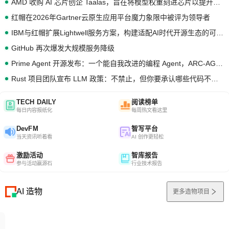
AMD 收购 AI 芯片创企 Taalas，旨在将模型权重刻进芯片以提升推理性能
红帽在2026年Gartner云原生应用平台魔力象限中被评为领导者
IBM与红帽扩展Lightwell服务方案，构建适配AI时代开源生态的可信基础设施
GitHub 再次爆发大规模服务降级
Prime Agent 开源发布：一个能自我改进的编程 Agent，ARC-AGI 3 超越人类专家基线
Rust 项目团队宣布 LLM 政策：不禁止，但你要承认哪些代码不是你写的
TECH DAILY
阅读榜单
每日内容报纸化
每周热文看这里
DevFM
智写平台
当天资讯听着看
AI 创作更轻松
激励活动
智库报告
参与活动赢源石
行业技术报告
AI 造物
更多造物项目