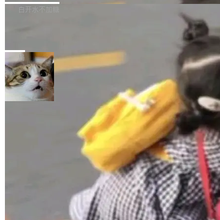
正，才能成为机器能理解的高质量数据。医学影
理工具。它可以查看，转换，编辑和分类所有主
白开水不加糖
像AI落地最昂贵的环节，不是算法，是专业医生
流格式的电子书。Calibre 是个跨平台软件，可
的时间。 张医生是某三甲医院放射科副主任医
SwiftUI 问世七年了，为什么开发者还
以在 Linux、Windows 和 macOS 上运行。 Cal
师，牵头一项腹部肌肉影像课题。他需要在数百
在骂它？
ibre 9.12 现已正式发布，此次更新内容如下：
Yakov Manshin 发了一期长达 40 分钟的 YouT
张CT影像上完成像素级精细分割，让系统"...
新功能 macOS：在 Connect/Share 按钮中添加
ube 视频，标题是"SwiftUI 七年后：一个平庸的
局
通过 AirDop 共享书籍的功能 Content server：
故事"。视频核心观点很简单：SwiftUI 发布七年
支持可向服务器后端添加新端点的插件 Edit boo
了，仍然像一个永久公测版。 Manshin 从数据
k：Compress images：添加将 GIF 图像转换为
流、布局系统、API 稳定性、性能、跨平台五个
加载更多
JPEG/WebP 的选项 ToC Editor：添加一个按
维度逐一批判了 SwiftUI。最让人印象深刻的一
钮，用于对目录中的条目进...
个论据是：苹果官方的 SwiftUI 教程项目 Land
marks，用最新 Xcode 在最新 macOS 上构建
运行，出来的效果是坏的——侧边栏按钮大小不
一，界面错位。他说这个问题"两年前就发现了，
至今没变"。 数据流方面，Manshin 指出 SwiftU
I 的属性包装器演进史...