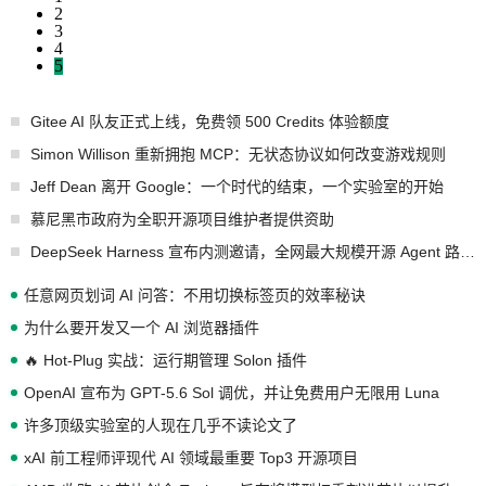
2
3
4
5
Gitee AI 队友正式上线，免费领 500 Credits 体验额度
Simon Willison 重新拥抱 MCP：无状态协议如何改变游戏规则
Jeff Dean 离开 Google：一个时代的结束，一个实验室的开始
慕尼黑市政府为全职开源项目维护者提供资助
DeepSeek Harness 宣布内测邀请，全网最大规模开源 Agent 路演现场诞生
任意网页划词 AI 问答：不用切换标签页的效率秘诀
为什么要开发又一个 AI 浏览器插件
🔥 Hot-Plug 实战：运行期管理 Solon 插件
OpenAI 宣布为 GPT-5.6 Sol 调优，并让免费用户无限用 Luna
许多顶级实验室的人现在几乎不读论文了
xAI 前工程师评现代 AI 领域最重要 Top3 开源项目