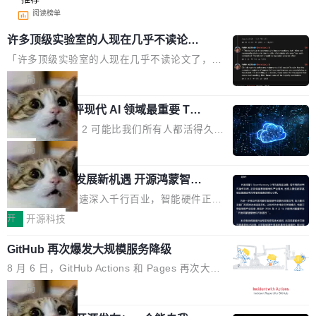
阅读榜单
许多顶级实验室的人现在几乎不读论文
了
「许多顶级实验室的人现在几乎不读论文了，而
且他们认为 ICLR/ICML/NeurIPS 充斥着大量过
局
度宣传和欺诈。」 OpenAI 研究员 Keller Jorda
xAI 前工程师评现代 AI 领域最重要 Top
n 这条推文引发了广泛讨论。他不是在说风凉
3 开源项目
话，他是说出了一个圈内人尽皆知但很少公开捅
Flash Attention 2 可能比我们所有人都活得久。
破的事实。 Jordan 随后补充了一句软化声明：
这句话不是来自某个技术博客，而是出自 Hieu
局
「我不认为这些会议上大部分论文都在过度宣传
Pham 的一条推文。Hieu Pham 是谁？他是 xAI
或造假。问题是，作为读者，如果你筛选出那些
共商智能硬件发展新机遇 开源鸿蒙智能
的早期工程师之一，在 Grok 训练基础设施团队
硬件开发者日杭州站即将举行
看起来最令人兴奋的论文，那它们大部分都是过
工作过。近日他在 X 上发了一条帖子，列出了他
随着万物智联加速深入千行百业，智能硬件正从
度宣传的。」 这才是真正的痛点。不是所有论文
认为现代 AI 领域最重要的三个开源项目。 第一
单点设备迈向智能化、网联化、协同化发展。作
开
开源科技
都有问题，是最吸引眼球的那批论文最有问题。
个名字毫无悬念：Flash Attention 2。 Hieu 的
为面向全场景、跨终端的分布式操作系统，开源
他引用的帖子来自 Mathew Shen，一位 ICLR 2
理由很具体。FA 系列不需要解释，但 FA2 是他
GitHub 再次爆发大规模服务降级
鸿蒙通过统一技术底座和分布式能力，为不同类
026 的读者：「看了篇 ...
认为最重要的一个——复杂度恰到好处，刚好能
型智能设备的开发、连接与互联提供关键支撑，
8 月 6 日，GitHub Actions 和 Pages 再次大规
驱动你去学 CuTe，但还没被那些"邪恶的" Hopp
也为产业链企业探索产品创新与商业增长打开新
模服务降级，Actions 完全不可用超过 5 小时，
局
er++ 优化所淹没，足够容易修改和适配。 更关
的空间。 8月14日，开源鸿蒙智能硬件开发者日
webhook 停发，连自托管 runner 也因调度层故
键的是 FA2 的持久性...