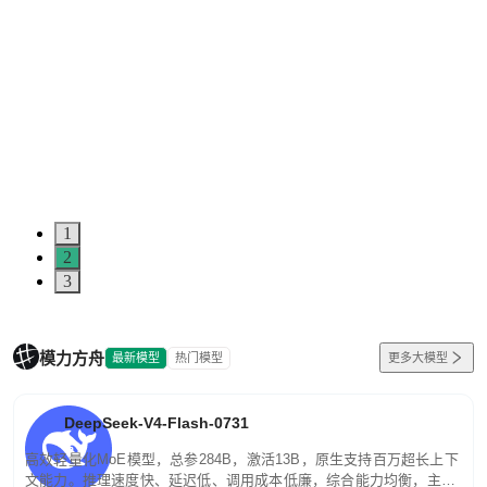
1
2
3
模力方舟
最新模型
热门模型
更多大模型
DeepSeek-V4-Flash-0731
高效轻量化MoE模型，总参284B，激活13B，原生支持百万超长上下
文能力。推理速度快、延迟低、调用成本低廉，综合能力均衡，主打