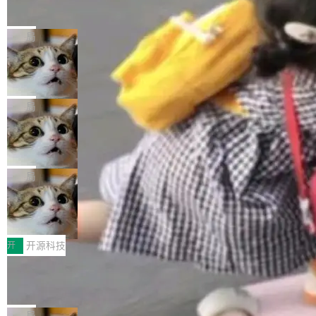
的帖子在 Reddit 火了
式”为主题，直面AI从实验室走向规模化产业落地
有一种东西，一旦用过就回不去了。Alex Fedos
的核心质量命题。会上，《2026智能研发生产力
eev 管它叫"软件设计的基石"。 他说的东西不新
局
工具选型手册》发布，Testin云测的Testin XAge
鲜——代数数据类型（ADT），尤其是和类型
nt智能测试系统入选AI测试领域代表产品。对CI
Cloudflare 开源内部企业 AI 平台 Clou
（sum type）。但他说清楚了一件事：这不是类
dflare OS
O而言，这提示了一个转变：AI测试正在从效率
型系统的学术体操，是日常编码的思维方式。 文
Cloudflare 发布了一个开源项目 Cloudflare O
工具升级为企业的质量基础设施。 CIO面对的新
章从一个简单的例子切入。一个网站的深色主题
S。如果你只看官方博客，你会觉得这是又一
局
现实 过去两年，CIO们的焦虑清单上多了两项：
设置，如果用布尔值 + 可空字段来表示——bool
个"AI 知识库 + 聊天机器人"——每个大厂都在
一是如何让大模型和智能体应用安全地从PoC走
ean 表示是否可切换，nullable 的默认模式、浅
Deno 团队开源 Celld，可自托管的分
做，没什么新鲜的。 但 Kenton Varda 在 Twitte
向生产，二是如何让测试团队跟得上AI应用...
布式 Durable Objects
色方案、深色方案——会产生大量无意义的组
r 上把事情说清楚了： 今天我们发布了 Cloudfla
Ryan Dahl 领导的 Deno 团队推出了最新开源项
合。方案缺了、配置冲突了、全 null 了。要知道
re OS，一个带连接器的聊天机器人，跟其他所
目 Celld，一个能在自己机器上运行 Cloudflare
局
哪些组合有效，作者说，你得靠"文档、校验、或
有科技公司做的一样。只不过，实际上它不一
Workers 和 Durable Objects 的守护进程。 设
者部落知识"。 换个写法。Rust 的 enum，两个
鲁大师7月新机性能/流畅/AI榜：vivo夺
样。这是 Sandstorm.io 的重制版，我十年前的
计思路很直接：每个对象是一个独立的 SQLite
变体：Switchable...
性能、流畅双第一，三星Galaxy Z系列
那个创业公司。不同的是，这次它构建在 Cloudf
数据库，按名称寻址，复制到你自己的 S3 兼容
2026年7月的手机市场，由于存储等硬件成本暴
新折叠缺席
lare Workers 上——我花了九年时间搭建的平台
存储库里。节点之间只通过这个存储库协调——
增，手机厂商的日子也不好过啊，新机速度明显
开
开源科技
——并且深度集成了 AI。这基本上是我十年秘密
没有控制平面，没有共识协议。每个对象自带一
放缓，因此硝烟味淡了许多。新机参数规格除开
计划的顶峰。 十年前，Ken...
Zed 推出 DeltaDB，一个记录 commit
个小型数据库，应用天然按分片构建，单个数据
高价的三星折叠（三星Galaxy Z Fold8 Ultra / Z
之间所有操作的版本控制系统
库的竞争和爆炸半径问题在设计层面就被消除
Fold8 / Z Flip8）外，其余要么是中低端机器，
Zed 编辑器团队发布了新项目——DeltaDB，一
了。 闲置的 cell 会休眠到几乎不占资源。当 cel
例如iQOO Z11i、REDMI Note 17、REDMI No
个在 git commit 之间记录每一次编辑操作的版
局