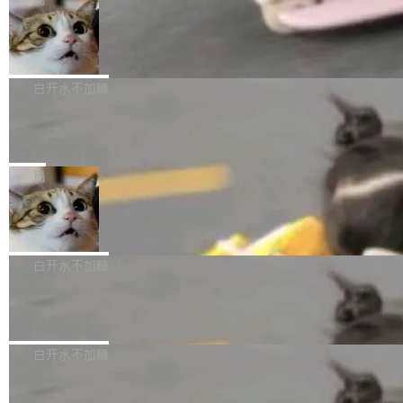
l 迁移或唤醒时，新宿主从 S3 恢复 SQLite 数据
te 17 Pro、OPPO K15，要么是vivo X300 E这
本控制系统。目前处于 Early Access 阶段。 De
库继续执行。存储库是持久化的唯一真相...
样的次旗舰。 Galaxy Z Fold8 Ultra / Z Fold8 /
SpaceXAI 单季资本开支达 183 亿美元
ltaDB 的核心思路直接写在 landing page 最显
Z Flip8三款折叠屏新机均在7月22日发布，且全
眼的位置：「Software is made between com
根据风险投资人Tomer Tunguz 博客（VC 分
部搭载骁龙8 Elite Gen5 for Galaxy，它们本该
mits」——软件是在 commit 之间写出来的。git
析）披露的最新分析与第二季度业绩报告，Spac
白开水不加糖
是7月性...
只记录了你提交的最终状态，但真正的工作过程
eXAI在上个季度的总资本支出飙升至183.7亿美
——打字、删改、试错、agent 对话——都在 co
Meta 发布终端编程 Agent“Muse Cod
元。其中，绝大部分资金被直接用于 AI 领域，
e” 和 Muse Spark 1.2 模型
mmit 之间的空隙里丢失了。 DeltaDB 要做的就
金额高达158.3亿美元，这一单项投入已经逼近
Meta 今天发布了两款 AI 产品：Muse Code，
是把这段空隙补上。 回退到任何一次编辑：Delt
微软同期总资本开支的四成。 与亚马逊、Alpha
一个在终端里运行的编程 agent；Muse Spark
局
aDB 捕获 commit 之间的每一次操作，...
bet、微软以及 Meta 等传统科技巨头相比，Spa
1.2，驱动这个 agent 的新模型。一句话概括：
ceXAI的资金消耗速度尤为引人瞩目。然而，支
美团开源 LoHoSearch，用知识图谱校
你可以用 curl -fsSL https://dev.meta.ai/install.
准 AI 能力认知
撑庞大支出的资金来源却呈现出截然不同的面
sh | bash 安装一个能在大项目里自动规划、写
机器出题的前提，是让机器拥有全局视野。整个
貌。数据显示，微软和 Meta 主要依托充沛的经
代码、验证结果的 AI 终端工具。 据介绍，Muse
构建流程可以分为四个环节：建图 → 控制难度
白开水不加糖
营现金流来覆盖资本开支，其资本支出覆盖率分
Code 是 Meta 的编程 agent 产品。它和市场上
→ 质量把关 → 数据概览。
别达到155% 和106%;而SpaceXAI的经营现金
已有的终端编程 agent 在设计理念上有几个明显
腾讯开源 UCL-MPComm 通信库
流仅能覆盖资本开支的12...
的差异点。 异步后台 agent：Muse Code 有一
腾讯网平团队宣布开源了 UCL-MPComm 通信
个主 agent 循环，外加一组后台 agent。这些后
库，并将作为transport接入Mooncake TENT。
白开水不加糖
台 agent...
该通信库针对AI Memory池化场景的数据传输需
CoStrict入选工信部2025人工智能应用
求进行了深度优化，能够实现数据中心内大规模