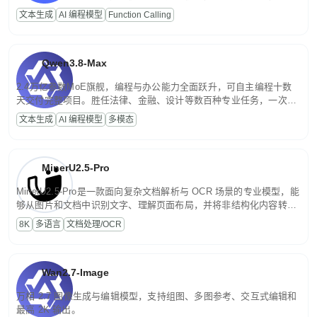
高并发、轻量化任务，适合日常对话、内容创作、基础 RAG、批量
文本生成
AI 编程模型
Function Calling
文案处理等普惠刚需场景。
Qwen3.8-Max
2.4万亿参数MoE旗舰，编程与办公能力全面跃升，可自主编程十数
天交付完整项目。胜任法律、金融、设计等数百种专业任务，一次对
话端到端交付生产级成果。原生视觉理解贯穿规划、执行与验证全流
文本生成
AI 编程模型
多模态
程，支持超长文档与长视频的深度语义解析。长程任务中自主规划与
闭环迭代，持续进化。
MinerU2.5-Pro
MinerU2.5-Pro是一款面向复杂文档解析与 OCR 场景的专业模型，能
够从图片和文档中识别文字、理解页面布局，并将非结构化内容转换
为便于存储、检索和二次处理的结构化结果。
8K
多语言
文档处理/OCR
Wan2.7-Image
万相 2.7 图像生成与编辑模型，支持组图、多图参考、交互式编辑和
最高 2K 输出。