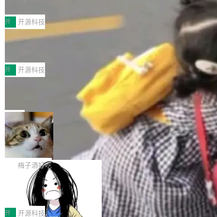
典型案例
计算节点间多种内存类型的高性能通信。 UCL-
近日，工信部科技司公示《2025人工智能应用典
MPComm将作为一种传输引擎接入Mooncake T
型案例入选名单》，深信服“面向企业研发场景的
开
开源科技
ENT，实现零拷贝传输性能提升30%、非零拷贝
开源 AI 编程平台 CoStrict 应用”凭借卓越的技术
传输性能最高提升5倍。UCL-MPComm底层基
深信服AI算力网关入选工信部人工智能
创新与落地成效成功入选。 全链路私有化部署，
应用典型案例！
于自研UCL-Engine通信引擎，后续腾讯网平将
助力企业AI研发安全落地 当前，越来越多企业已
前不久，工业和信息化部正式发布《2025年人工
持续开源更多基于UCL-Engine的高性能通信组
经开始引入 AI Coding 工具，通过调用公有云模
智能应用典型案例名单》，集中展示人工智能在
开
开源科技
件。 腾讯网平团队在UCL-MPComm中实现了一
型或企业内部部署模型提升研发效率。但随着 AI
各领域的应用成果，覆盖技术底座、行业赋能、
个独立于业务线程的全局通信引擎（Engine），
Jeff Dean 离开 Google：一个时代的结
Coding 从个人辅助工具逐步走向团队级、组织
产品应用、支撑保障、专题等五大方向。深信服
并实...
束，一个实验室的开始
级应用，企业在规模化落地过程中，对安全性、
AI算力网关（AI创新平台）成功入选！ 随着各行
Google 员工编号 20。MapReduce 作者之一。
可控性和代码质量提出了更高要求。 首先是数据
各业的Agent走向规模化建设，算力构成形态逐
Bigtable 作者之一。TensorFlow 的作者之一。
局
安全与合规要求。对于大多数普通研发场景，公
渐丰富，用户关注的重点也在发生变化：不只是
Gemini 的架构师。Google 首席科学家。 Jeff D
有云模型能够满足快速试用和效率提升的需求。
🔥 SolonCode v2026.8.4 发布：界面
让AI用起来，还要进一步看清混合算力时代下，
ean 在 Google 工作了 27 年后，宣布离职。 他
但对于金融、能源、医疗等对数据安全要求较...
字体可调、22 种语言、记忆搜索增强
Token花在哪里、算力是否被充分利用，以及持
不是一个人走。一同离开的还有 Sanjay Ghema
打开终端就能上岗的全中文编码智能体，这一轮
续增长的AI成本该如何优化。 深信服AI算力网关
wat（Google 员工编号 23，Jeff Dean 二十多
把「看得清、用母语、记得住」三件事一次补
梅子酒好吃
正是围绕这些实际问题，从Token治理和成本治
年的编程搭档，MapReduce 和 Bigtable 的共同
齐。 SolonCode 是什么 SolonCode 是杭州无
理两个方面，让用户的每一份算力都看得清、管
作者）、Quoc Le（Google 大脑核心成员，Se
让“代码语义理解”深度释放AI Coding
耳科技研发的企业级终端编码智能体——一位全
得住、用得稳、省得下、更安全！ 一、从现在开
价值潜能：华为云码道（CodeArts）
q2Seq 和 DocAI 的共同发明人）以及 Oriol Vin
中文驱动的数字员工，自主理解需求、规划步
一、代码仓深度理解技术的作用与价值 在软件工
始，Token使用一目...
代码仓技术解析
yals（Gemini 联合负责人，AlphaSta...
骤、编写代码。不挑模型、不挑平台，curl 一行
程实践中，代码仓是企业核心知识资产的主要载
开
开源科技