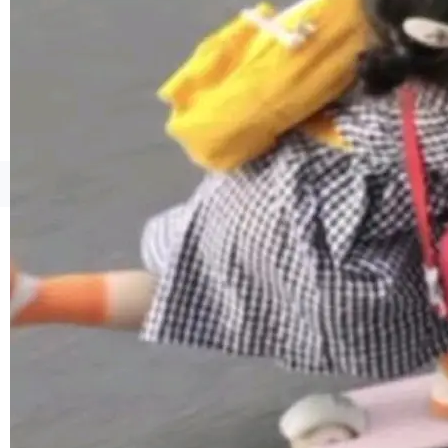
境、兼容场景、一键直出”。 Hy ASR 3.0 previe
w 不要求标准普通话，方言识别覆盖粤语、吴语
等 10 大方言片区和 20 余个二级小片区。在开
源评测集中，Hy ASR 3.0 preview 在多语种的
WER（...
©OSCHINA(OSChina.NET)
京ICP备2025119063号