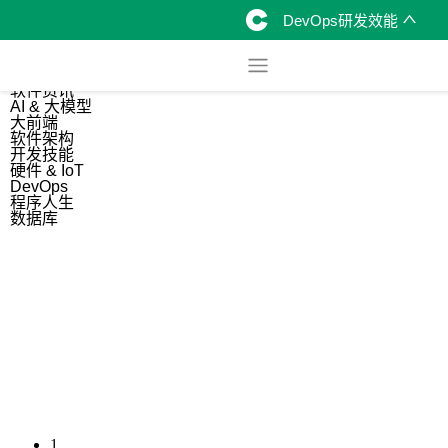
DevOps研发效能
综合
开源资讯
软件资讯
AI & 大模型
大前端
软件架构
开发技能
硬件 & IoT
DevOps
程序人生
数据库
1