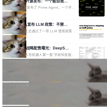
（OHDD：OpenHarmony Hardware Develope
Prime Agent 开源发布：一个能自我改
障无法工作。Pages、Copilot code review、C
进的编程 Agent，ARC-AGI 3 超越人类
r Day）将在杭州启航。活动面向智能硬件产业
opilot coding agent 全部受影响。从检测到完全
Prime Intellect 发布了 Prime Agent，一个开源
专家基线
链企业和开发者，邀请行业专家与资深技术顾
恢复，大约 12 小时。 这是 2026 年 8 月的第六
的编程 Agent Harness，核心设计围绕两个抽
局
问，围绕开源鸿蒙技术能力、设备适配、芯片适
起事故，其中四起与 AI/Copilot 服务相关。 Git
象：Recursive Language Model（RLM）和 C
配、功耗与稳定性调优、兼容性测评及统一互联
Hub 员工 kdaigle 在 HN 讨论中贴出了一组数
Rust 项目团队宣布 LLM 政策：不禁
ontinual Harness。在 ARC-AGI 3 基准测试
等内容展开系统讲解和实战交流，帮助企业进一
止，但你要承认哪些代码不是你写的
据：2025 年全年 10 亿次 commit。现在，每周
上，Prime Agent + Opus 5 的组合达到了 95.
Rust 语言项目正式通过了一项 LLM 使用政策，
步了解开源鸿蒙在智能...
2.75 亿次，全年预计 140 亿次。GitHub...
5% RHAE Best@1，超过了 ARC 报告的人类专
覆盖 rust-lang/rust 单一仓库的代码贡献。这不
局
家基线 95.4%。 不是又一个 coding agent 包装
是项目级别的官方立场，目前由五个团队采纳，
器 Prime Agent 的架构和市面上大多数 coding
宇树科技 IPO 战略配售曝光：DeepSe
但它可能是主流开源项目中关于 AI 辅助贡献最
ek 获配 93.3 万股，锁定 36 个月
agent 有本质区别。大多数 agent harness 的设
细致的一份规则。 政策的核心只有一句话：LLM
8月6日晚间，“人形机器人第一股”宇树科技股份
计是基于早期模型的能力—...
可以用来分析、提炼、审阅、建议，但不能用来
有限公司披露IPO发行价格及战略配售结果，杭
白开水不加糖
创作。 具体来说，LLM 生成的代码可以提交，
州深度求索人工智能基础技术研究有限公司（De
但必须满足五个条件：预先安排、非关键、高质
Docker 29.7.2 发布
epSeek）获配93.3399万股，按150.8元/股发行
量、充分测试、充分审查，并且必须披露。LLM
价格计算，认购金额约1.41亿元，股份锁定期为
Docker 29.7.2 现已发布，具体更新内容如下：
不得生成涉及安全性的关键变更，除非作者本身
36个月。 公告显示，本次宇树科技战略配售对
Bug fixes and enhancements 修复多次传递同
白开水不加糖
就是领域专家。即使如此，政策也"强烈不建
象主要包括长期投资机构、与公司业务具有战略
一环境变量时，docker service create和docker
议"这么做。 对于不披露的情况，审核者可以直
Apache Fluss 毕业成为顶级项目
合作关系或长期合作愿景的大型企业、科创板保
service update会发生 panic 的问题。docker/cl
接关闭 PR，无需解释。 政策作者 Jynn Ne...
荐人跟投子公司，以及公司高级管理人员和核心
i#7145 修复了 Docker Engine 29.7.0 中引入的
今年 7 月，Apache Fluss 的毕业提案在 Apach
员工参与设立的专项资产管理计划。其中，Dee