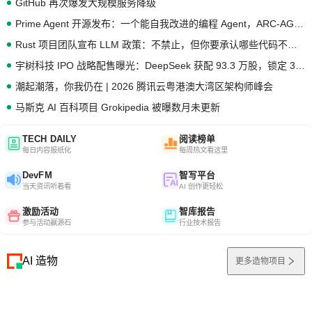
GitHub 再次爆发大规模服务降级
Prime Agent 开源发布：一个能自我改进的编程 Agent，ARC-AGI 3 超越人类专家基线
Rust 项目团队宣布 LLM 政策：不禁止，但你要承认哪些代码不是你写的
宇树科技 IPO 战略配售曝光：DeepSeek 获配 93.3 万股，锁定 36 个月
潮起潮落，你我仍在 | 2026 腾讯云粤港澳大湾区架构师峰会
马斯克 AI 百科项目 Grokipedia 被曝数月未更新
TECH DAILY
阅读榜单
每日内容报纸化
每周热文看这里
DevFM
智写平台
当天资讯听着看
AI 创作更轻松
激励活动
智库报告
参与活动赢源石
行业技术报告
AI 造物
更多造物项目