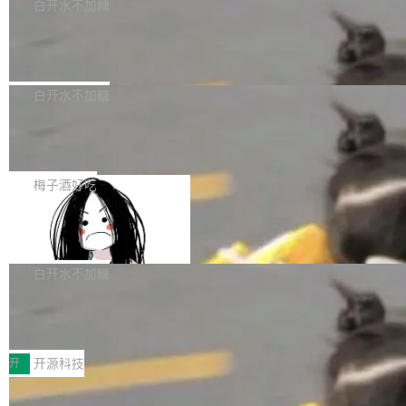
一个回归问题，该问题导致拉取镜像时会拒绝包
e 孵化器项目管理委员会（IPMC）投票中获得
白开水不加糖
pSeek作为与宇树科技具备战略合作关系的企
含绝对 hardlink 目标的镜像（此类镜像由某些镜
全票通过，随后获 Apache 软件基金会董事会批
业，获配股份数量占本次发行数量的2.31%。 除
马斯克 AI 百科项目 Grokipedia 被曝数
像构建工具生成）。moby/moby#53305 修复了
准。今天，Apache 软件基金会正式宣布 Apach
DeepSeek外，腾讯旗下上海启善投资有限公司
月未更新
Docker Engine 29.7.0 中引入的一个回归问
e Fluss 孵化毕业，成为 Apache 顶级项目（TL
埃隆·马斯克推出的AI百科项目 Grokipedia 被曝
获配9...
题，该问题可能导致在旧版 Linux 内核...
P）！这一里程碑不仅标志着 Fluss 迈入新的发
长期停止内容更新，未能实现其作为“AI版维基百
白开水不加糖
展阶段，也将进一步推动流式存储、实时湖仓与
科”替代品的目标。 据 Lawfare 最新调查，自今
AI 数据基础加速融合，为实时数据基础设施的发
Solon I18n：三种解析器，零样板代码
年4月以来，Grokipedia 页面更新功能基本停
展开启新的篇章。
滞，过去三个月内没有任何条目完成更新，用户
如果你在 Spring Boot 里做过国际化，流程大概
提交的编辑请求也长期处于待处理状态。 Groki
是这样的：配 MessageSource 的 Bean、写 R
梅子酒好吃
pedia 于去年底上线，定位为由人工智能生成内
eloadableResourceBundleMessageSource、
容的百科平台，被马斯克视为传统众包百科网站
Apache Doris 4.1 全面增强 Iceberg：
声明 LocaleResolver、注册 LocaleChangeInt
支持 UPDATE、MERGE INTO 与 Iceb
维基百科的替代方案。Lawfare 调查发现，无论
erceptor…五六步之后才能看到第一行翻译文
Apache Doris 4.1 要补齐的，正是缺失的那一
erg V3
热门页面还是低关注度页面，均未出现近期更
本。 Solon 换了个方式。整个 i18n 模块围绕三
半。在已有查询能力的基础上，Doris 进一步支
白开水不加糖
新，相关问题并非局限于特定领域，而是在不同
个解析器、一个注解、一个工具类展开——没有
持了 UPDATE、DELETE、MERGE INTO 等数
主题和访问量页面中普遍存在。 调查人员最初认
XML、没有拦截器注册、没有样板配置。 资源
Testin XAgent：CIO智能测试落地指南
据修改操作、完整的表结构管理与分区演进，以
为，Grokipedia可能只是限...
文件的约定 把文件放到 resources/i18n/ 下： r
及 rewrite_data_files、expire_snapshots 等日
7月30日，TiD2026质量竞争力大会在北京中关
esources/i18n/messages.properties ...
常维护操作，并完整支持 Iceberg V3 格式。
村国家自主创新示范区会议中心开幕。本届大会
开
开源科技
由中关村智联软件服务业质量创新联盟主办，以
让非法状态不可表示：一篇关于 ADT
“智构可信·质创未来——AI原生时代的质量新范