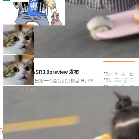
装完即用。 开源地址：Gitee · GitCode · GitHu
体。企业级代码仓库通常包含数十万乃至数百万
b 安装 支持 Java 8+（8~26）、macOS / Linu
一条“删库”命令跑 17 小时，算法工程
个文件，其规模远超单次模型调用可承载的上下
师删光 89TB 数据只为干私活
x / Windows / Harmony PC。 # macOS / Linu
文窗口。随着项目规模的持续扩张与代码历史的
最高人民检察院8月4日公布了一起案件：北京一
x / Harmony PC curl -fsSL https://solon.noea
不断累积，代码仓中的模块关系、接口契约、业
名90后算法工程师王某，为了给自己接的私活腾
局
r.org/solon...
务逻辑等关键信息往往分散于数十乃至数百个文
服务器空间，删光了公司AI游戏部门的全部核心
件之中，形成高度复杂的知识关联网络。传统的
Cloudflare 分享推理优化实践：KV ca
数据。 王某2024年1月入职东城区某科技公司AI
che 量化 + 权重压缩，吞吐量提升 4
代码检索手段（如关键词匹配、目录遍历）仅能
短剧部门，有互联网大厂背景。在公司内部架构
Kimi 和 GLM 是当前最强的大模型系列之一，但
1%，成本降 30%
在语法层面完成文本定位，难以触及代码的语义
调整期间，部门三次通知全员将数据从A集群迁
它们有一个共同的问题：太吃显存了。月之暗面
局
内涵与结构关联，导致开发者使用代码智能体在
移到B集群，王某都回复了"收到"。 他没有迁移
的 Kimi K 系列和智谱的 GLM 都是长上下文、M
理解大规模代码仓时面临显著"代码仓理解"瓶
数据。2024年9月3日下午4点，他使用此前登录
腾讯混元 Hy ASR3.0preview 发布
oE 架构的大模型，好用到让人上瘾，但 GPU 显
颈。 代码仓深度理解服务（以下简称" CodeBas
的账号密码进入A集群，输入了一条被程序员圈
存永远不够用。 Cloudflare 的 Workers AI 团队
腾讯混元正式推出新一代语音识别模型 Hy ASR
e深度理解服务"）是华为云码道（CodeA...
称为"删库跑路"的命令——最高管理员权限、无
一直在跑这些模型的推理。他们在官方博客上发
3.0preview。基于最新一代大语言模型 Hy3 的
白开水不加糖
需确认、强制递归删除。17个小时后，运维人员
了一篇技术文章，详细拆解了三种让大模型在 G
语言理解能力，以及融合了高精度语音识别与深
发现异常并中止进程时，89TB数据已经没了。
PU 上跑得更省、更快的技术手段——KV cache
度语义理解能力，实现了语音识别能力的全面升
删掉的是AI游戏部门的全部开发文件，包括公司
量化、模型权重压缩、以及共享 KV cache 的完
级。 根据介绍，Hy ASR3.0preview 目标在于：
自研的多个文生3D和...
整性保护。效果是：吞吐量提升 41%，每 token
让语音识别不再只是听清，而是真正听懂。通过
成本降低 30%，精度不变。 FP8 省的不仅是显
先理解你的语境和意图，再把准确的文字直接给
存 KV cache 是推理时最吃显...
到你。从“逐字转写、单点优化”演进为“理解语