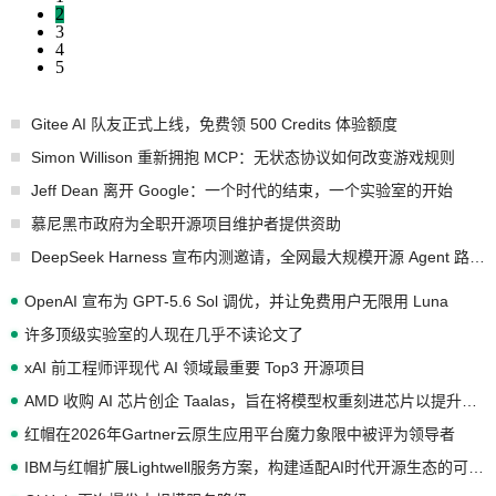
2
3
4
5
Gitee AI 队友正式上线，免费领 500 Credits 体验额度
Simon Willison 重新拥抱 MCP：无状态协议如何改变游戏规则
Jeff Dean 离开 Google：一个时代的结束，一个实验室的开始
慕尼黑市政府为全职开源项目维护者提供资助
DeepSeek Harness 宣布内测邀请，全网最大规模开源 Agent 路演现场诞生
OpenAI 宣布为 GPT-5.6 Sol 调优，并让免费用户无限用 Luna
许多顶级实验室的人现在几乎不读论文了
xAI 前工程师评现代 AI 领域最重要 Top3 开源项目
AMD 收购 AI 芯片创企 Taalas，旨在将模型权重刻进芯片以提升推理性能
红帽在2026年Gartner云原生应用平台魔力象限中被评为领导者
IBM与红帽扩展Lightwell服务方案，构建适配AI时代开源生态的可信基础设施