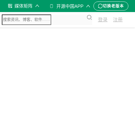
媒体矩阵
开源中国APP
切换老版本
登录
注册