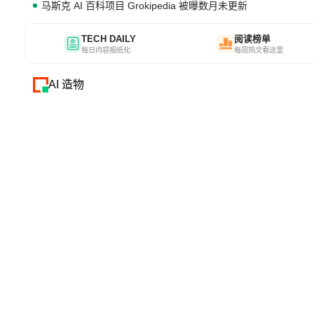
马斯克 AI 百科项目 Grokipedia 被曝数月未更新
TECH DAILY
阅读榜单
每日内容报纸化
每周热文看这里
AI 造物