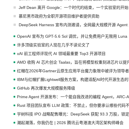
Jeff Dean 离开 Google：一个时代的结束，一个实验室的开始
慕尼黑市政府为全职开源项目维护者提供资助
DeepSeek Harness 宣布内测邀请，全网最大规模开源 Age
OpenAI 宣布为 GPT-5.6 Sol 调优，并让免费用户无限用 Luna
许多顶级实验室的人现在几乎不读论文了
xAI 前工程师评现代 AI 领域最重要 Top3 开源项目
AMD 收购 AI 芯片创企 Taalas，旨在将模型权重刻进芯片以
红帽在2026年Gartner云原生应用平台魔力象限中被评为领导者
IBM与红帽扩展Lightwell服务方案，构建适配AI时代开源生
GitHub 再次爆发大规模服务降级
Prime Agent 开源发布：一个能自我改进的编程 Agent，ARC-
Rust 项目团队宣布 LLM 政策：不禁止，但你要承认哪些代码
宇树科技 IPO 战略配售曝光：DeepSeek 获配 93.3 万股，锁定
潮起潮落，你我仍在 | 2026 腾讯云粤港澳大湾区架构师峰会