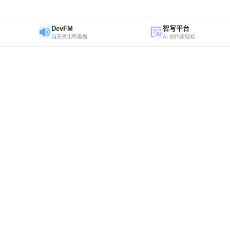
DevFM
智写平台
当天资讯听着看
AI 创作更轻松