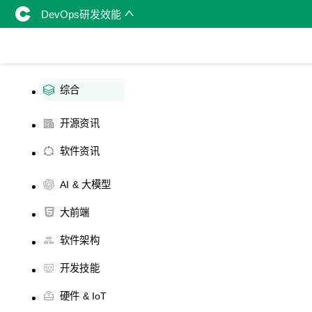
DevOps研发效能
综合
开源资讯
软件资讯
AI & 大模型
大前端
软件架构
开发技能
硬件 & IoT