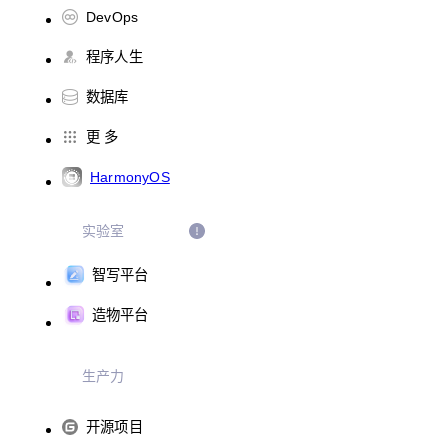
DevOps
程序人生
数据库
更 多
HarmonyOS
实验室
智写平台
造物平台
生产力
开源项目