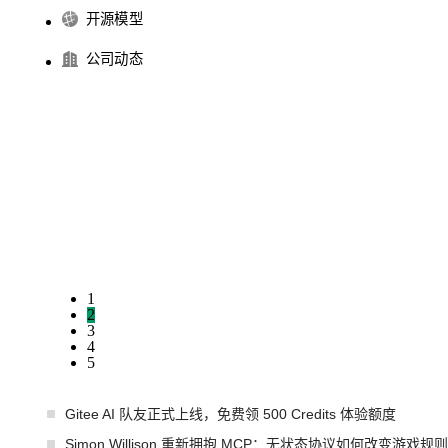
开源模型
公司动态
1
2
3
4
5
Gitee AI 队友正式上线，免费领 500 Credits 体验额度
Simon Willison 重新拥抱 MCP：无状态协议如何改变游戏规则