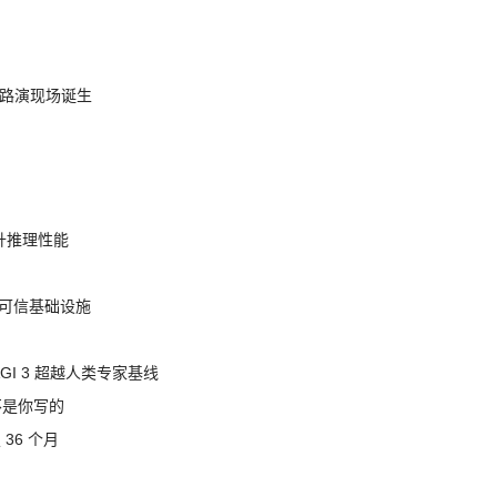
nt 路演现场诞生
提升推理性能
态的可信基础设施
AGI 3 超越人类专家基线
不是你写的
 36 个月