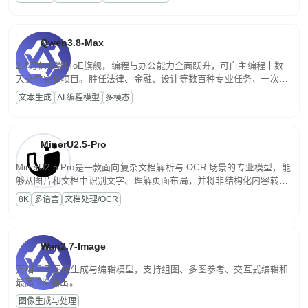
文案处理等普惠刚需场景。
Qwen3.8-Max
2.4万亿参数MoE旗舰，编程与办公能力全面跃升，可自主编程十数
天交付完整项目。胜任法律、金融、设计等数百种专业任务，一次对
话端到端交付生产级成果。原生视觉理解贯穿规划、执行与验证全流
文本生成
AI 编程模型
多模态
程，支持超长文档与长视频的深度语义解析。长程任务中自主规划与
闭环迭代，持续进化。
MinerU2.5-Pro
MinerU2.5-Pro是一款面向复杂文档解析与 OCR 场景的专业模型，能
够从图片和文档中识别文字、理解页面布局，并将非结构化内容转换
为便于存储、检索和二次处理的结构化结果。
8K
多语言
文档处理/OCR
Wan2.7-Image
万相 2.7 图像生成与编辑模型，支持组图、多图参考、交互式编辑和
最高 2K 输出。
图像生成与处理