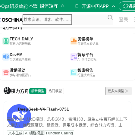
媒体矩阵
evOps研发效能
开源中国APP
切
综合
登录
开源资讯
软件资讯
TECH DAILY
阅读榜单
每日内容报纸化
每周热文看这里
DevFM
智写平台
当天资讯听着看
AI 创作更轻松
激励活动
智库报告
参与活动赢源石
行业技术报告
模力方舟
最新模型
热门模型
更多大模型
DeepSeek-V4-Flash-0731
高效轻量化MoE模型，总参284B，激活13B，原生支持百万超长上下
文能力。推理速度快、延迟低、调用成本低廉，综合能力均衡，主打
高并发、轻量化任务，适合日常对话、内容创作、基础 RAG、批量
文本生成
AI 编程模型
Function Calling