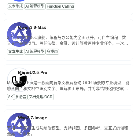
高并发、轻量化任务，适合日常对话、内容创作、基础 RAG、批量
文本生成
AI 编程模型
Function Calling
文案处理等普惠刚需场景。
Qwen3.8-Max
2.4万亿参数MoE旗舰，编程与办公能力全面跃升，可自主编程十数
天交付完整项目。胜任法律、金融、设计等数百种专业任务，一次对
话端到端交付生产级成果。原生视觉理解贯穿规划、执行与验证全流
文本生成
AI 编程模型
多模态
程，支持超长文档与长视频的深度语义解析。长程任务中自主规划与
闭环迭代，持续进化。
MinerU2.5-Pro
MinerU2.5-Pro是一款面向复杂文档解析与 OCR 场景的专业模型，能
够从图片和文档中识别文字、理解页面布局，并将非结构化内容转换
为便于存储、检索和二次处理的结构化结果。
8K
多语言
文档处理/OCR
Wan2.7-Image
万相 2.7 图像生成与编辑模型，支持组图、多图参考、交互式编辑和
最高 2K 输出。