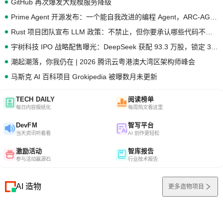
GitHub 再次爆发大规模服务降级
Prime Agent 开源发布：一个能自我改进的编程 Agent，ARC-AGI 3 超越人类专家基线
Rust 项目团队宣布 LLM 政策：不禁止，但你要承认哪些代码不是你写的
宇树科技 IPO 战略配售曝光：DeepSeek 获配 93.3 万股，锁定 36 个月
潮起潮落，你我仍在 | 2026 腾讯云粤港澳大湾区架构师峰会
马斯克 AI 百科项目 Grokipedia 被曝数月未更新
TECH DAILY
阅读榜单
每日内容报纸化
每周热文看这里
DevFM
智写平台
当天资讯听着看
AI 创作更轻松
激励活动
智库报告
参与活动赢源石
行业技术报告
AI 造物
更多造物项目