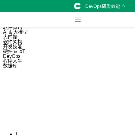
DevOps研发效能
综合
开源资讯
软件资讯
AI & 大模型
大前端
软件架构
开发技能
硬件 & IoT
DevOps
程序人生
数据库
1