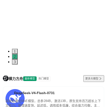
1
2
3
模力方舟
最新模型
热门模型
更多大模型
DeepSeek-V4-Flash-0731
高效轻量化MoE模型，总参284B，激活13B，原生支持百万超长上下
文能力。推理速度快、延迟低、调用成本低廉，综合能力均衡，主打