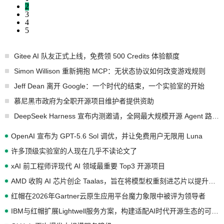
2
3
4
5
Gitee AI 队友正式上线，免费领 500 Credits 体验额度
Simon Willison 重新拥抱 MCP：无状态协议如何改变游戏规则
Jeff Dean 离开 Google：一个时代的结束，一个实验室的开始
慕尼黑市政府为全职开源项目维护者提供资助
DeepSeek Harness 宣布内测邀请，全网最大规模开源 Agent 路演现场诞生
OpenAI 宣布为 GPT-5.6 Sol 调优，并让免费用户无限用 Luna
许多顶级实验室的人现在几乎不读论文了
xAI 前工程师评现代 AI 领域最重要 Top3 开源项目
AMD 收购 AI 芯片创企 Taalas，旨在将模型权重刻进芯片以提升推理性能
红帽在2026年Gartner云原生应用平台魔力象限中被评为领导者
IBM与红帽扩展Lightwell服务方案，构建适配AI时代开源生态的可信基础设施