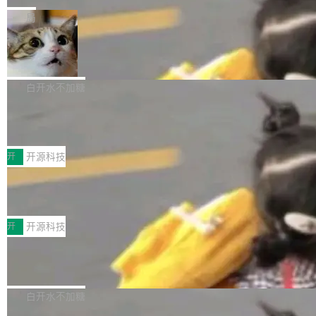
一在人才争夺战中失血的公司。六月，Google
er HE-AAC 960 解码 (DAB+) transpose_cuda
Code 在 X 上发帖：「DeepSeek Flash did 8T
局
连失两员大将：Noam Shazeer 去了 Op...
filter 添加 AMF Frame Rate Converter (vf_frc
tokens on August 1st. 5T of free usage + 3T
_amf) filter SMPTE 2094-50 元数据支持和直
NetBSD 11.0 正式发布
on OpenCode Go.」79.8 万次浏览，连带着 #
通 ProRes RAW VideoToolbox 硬件加速器 AP
DeepSeek一天消耗了8万亿# 上了微博热搜——
NetBSD 11.0 现已正式发布，这是 NetBSD 操
V ...
注意这是 OpenCode 一家的消耗。 OpenCode
作系统的第十八个主要版本。 自 NetBSD 10.1
白开水不加糖
是 Anomaly 出品的 AI 编程工具，套餐 10 美元/
以来的变化 更新亮点： 新增对 RISC-V 处理器
月。用户交了 10 美元，就能用 DeepSeek Flas
2026 ChinaJoy鸿蒙游戏增长臻享会举
架构的支持。NetBSD 11.0 是首个支持 64 位 R
办，鲸鸿动能系统呈现游戏行业解决方
h 随便写代码，按网友说法：「怎么使劲用也用
ISC-V 平台的稳定版本，涵盖一系列基于 StarFi
8月1日，2026 ChinaJoy期间，鸿蒙游戏增长臻
案
不完。」5T 来自免费额度，3T 来自 Go...
ve JH71XX 的设备，例如 VisionFive 2、PINE
享会在上海举办。鸿蒙生态的全场景智慧营销平
开
开源科技
64 STAR64，以及 QEMU。 增强了对 POSIX.1
台鲸鸿动能协同华为游戏中心，面向游戏行业开
-2024 和 C23 编程接口标准的兼容性。 compat
技嘉X3D系列再添新成员 B850 AORU
发者及生态伙伴，系统呈现了平台在游戏领域的
S ELITE X3D主板强化性能体验
_linux(8) 增强了对 Linux 系统调用的支持，包
完整能力版图——从IAP高价值用户的全周期经
面向AMD Ryzen X3D处理器玩家，技嘉X3D系
括 epoll（围绕 kqueue 实现）、POSIX 消息队
营、到IAA游戏的“买变一体”正循环、再到联运与
列主板阵容迎来新成员——B850 AORUS ELITE
开
开源科技
列、...
广告协同的全链路经营闭环，以及面向全球市场
X3D。作为面向主流高性能平台打造的全新主板
的出海增长布局。 华为终端云业务商业化销售负
Zadig v5.0 发布：AI 发布专员与 AI 审
产品，B850 AORUS ELITE X3D延续技嘉在X3
查专员上线
责人在开场致辞中表示，游戏开发者的核心诉求
D平台优化上的技术积累，旨在为游戏玩家带来
我们团队这几天最大的卡点不是 AI 写得不够
已不再是“多一个投放渠道”，而是一套能够持续
更稳定、更高效的装机选择。 B850 AORUS ELI
好，是 AI 写得太好了。 好到审查排期从两天的
白开水不加糖
驱动增长的体系。截至目前，搭载HarmonyOS
TE X3D基于AMD AM5平台打造，支持AMD Ry
活儿拖成了五天。PR 一堆起来没人敢合，发布