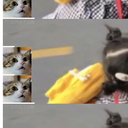
型。谁在开源赛道上领先，...
简单：开发者工具必须开源。 理由不是传统的自
商汤 SenseNova U1.5-Lite-Preview
i）在 X 上发帖： 「如果你是 Agent Harness 相
开源
由软件情怀，而是一个跟 AI agent 直接相关的
关开源项目的开发者，希望参加 DeepSeek Har
商汤科技宣布面向社区开源轻量级统一多模态模
技术判断。 两行 prompt 就能个性化任何软件 C
ness 的内测，可以回复或私信联系我。请附上
型的预览版本 SenseNova U1.5-Lite-Preview。
白开水不加糖
rawshaw 给出了两个 prompt。 第一个： "下载
GitHub id 以及开源代表作。」 DeepSeek 曾在
公告称，SenseNova U1.5-Lite-Preview并非简
某个软件的源码，在本地构建。修改 agent ...
官方招聘信息中写过一条简洁有力的公式：Mod
Ubuntu 将核心系统包从 deb 转成了 s
单的模型规模升级，而是基于 SenseNova U1
nap
el + Harness = Agent。模型负责理解和推理，
的一次系统性迭代，不仅在同一架构中贯通视觉
Ubuntu 正在把又一个核心系统包从 deb 转为 s
Harness 负责把能力落到真实环境中——调用工
理解、推理、生成与编辑，还仅以 8B-MoT 的轻
nap。这次是 hwctl——一个用来检查 Ubuntu
局
具、读写文件、管理上下文、处理错误、完成闭
量大小，将能力推进到4K、更精细的真实质感、
硬件认证状态的命令行工具。 Canonical 工程师
环。崔添翼招人的标...
更复杂的视觉控制和可持续迭代编辑。 相比 U
Dario Amodei 担心新人来 Anthropic
Alan Griffiths 在邮件列表中说得很直白：「hwc
只为金钱，不为使命
1，U1.5-Lite-Preview 在以下方向上带来了显著
tl 是一个 Ubuntu 专有的包，它和它的依赖项都
顶级 AI 研究员在两家公司之间来回跳，中间只
提升： 原生支持4K图像生成； 更精细的局部纹
是 Ubuntu 专有的，不会用在其他发行版上。」
隔了几天。 Lilian Weng 上周刚宣布因健康原因
局
理、细节与真实世界质感； 更准确的中英文文字
所以 deb 版本的受众实际上为零。既然只有 Ub
离开 Thinking Machines Lab，说自己作为联合
生成与复杂版式组织； 更稳定的图...
untu 用户在用，那用 snap 打包就没什么可纠结
FFmpeg 9.0 发布
创始人的角色「太累了」。几天后，The Inform
的。 从 deb 到 snap 的迁移路径 hwctl 是 rust-
ation 就曝出她将重回 OpenAI，负责递归自我
FFmpeg 9.0 现已发布，包含多项改进。官方更
hwlib 硬件 API 库的一部分，命令行工具负责查
改进方向的研究。她是 Thinking Machines 过
新日志列出的 9.0 版本主要更新内容如下： 扩
白开水不加糖
询 Ubuntu 的硬件认证数据库。...
去一年内第四个离开的联合创始人。 这家由前
展 AMF 色彩转换器 (vf_vpp_amf) 的 HDR 功能
OpenAI CTO Mira Murati 创立的公司，连创始
DeepSeek V4 Flash 单日消耗 8 万亿 t
MP4 muxer 中支持 LCEVC 音轨复用 Playdate
okens 登顶热搜
团队都留不住。 但 Thinking Machines 不是唯
视频编码器和多路复用器 添加 v360_vulkan filt
8 万亿 tokens。一天。一家公司的消耗。 Open