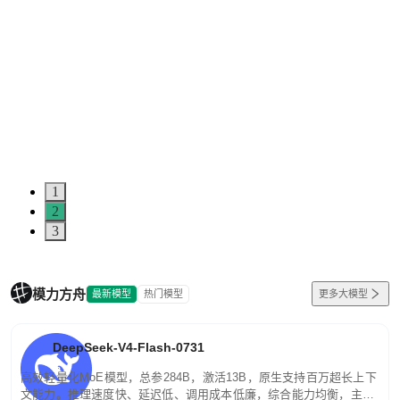
1
2
3
模力方舟
最新模型
热门模型
更多大模型
DeepSeek-V4-Flash-0731
高效轻量化MoE模型，总参284B，激活13B，原生支持百万超长上下
文能力。推理速度快、延迟低、调用成本低廉，综合能力均衡，主打