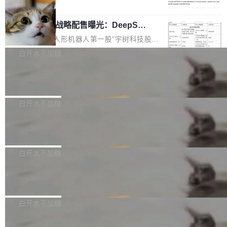
5% RHAE Best@1，超过了 ARC 报告的人类专
覆盖 rust-lang/rust 单一仓库的代码贡献。这不
局
家基线 95.4%。 不是又一个 coding agent 包装
是项目级别的官方立场，目前由五个团队采纳，
宇树科技 IPO 战略配售曝光：DeepSe
器 Prime Agent 的架构和市面上大多数 coding
但它可能是主流开源项目中关于 AI 辅助贡献最
ek 获配 93.3 万股，锁定 36 个月
agent 有本质区别。大多数 agent harness 的设
细致的一份规则。 政策的核心只有一句话：LLM
8月6日晚间，“人形机器人第一股”宇树科技股份
计是基于早期模型的能力—...
可以用来分析、提炼、审阅、建议，但不能用来
有限公司披露IPO发行价格及战略配售结果，杭
白开水不加糖
创作。 具体来说，LLM 生成的代码可以提交，
州深度求索人工智能基础技术研究有限公司（De
但必须满足五个条件：预先安排、非关键、高质
Docker 29.7.2 发布
epSeek）获配93.3399万股，按150.8元/股发行
量、充分测试、充分审查，并且必须披露。LLM
价格计算，认购金额约1.41亿元，股份锁定期为
Docker 29.7.2 现已发布，具体更新内容如下：
不得生成涉及安全性的关键变更，除非作者本身
36个月。 公告显示，本次宇树科技战略配售对
Bug fixes and enhancements 修复多次传递同
白开水不加糖
就是领域专家。即使如此，政策也"强烈不建
象主要包括长期投资机构、与公司业务具有战略
一环境变量时，docker service create和docker
议"这么做。 对于不披露的情况，审核者可以直
合作关系或长期合作愿景的大型企业、科创板保
Apache Fluss 毕业成为顶级项目
service update会发生 panic 的问题。docker/cl
接关闭 PR，无需解释。 政策作者 Jynn Ne...
荐人跟投子公司，以及公司高级管理人员和核心
i#7145 修复了 Docker Engine 29.7.0 中引入的
今年 7 月，Apache Fluss 的毕业提案在 Apach
员工参与设立的专项资产管理计划。其中，Dee
一个回归问题，该问题导致拉取镜像时会拒绝包
e 孵化器项目管理委员会（IPMC）投票中获得
白开水不加糖
pSeek作为与宇树科技具备战略合作关系的企
含绝对 hardlink 目标的镜像（此类镜像由某些镜
全票通过，随后获 Apache 软件基金会董事会批
业，获配股份数量占本次发行数量的2.31%。 除
像构建工具生成）。moby/moby#53305 修复了
马斯克 AI 百科项目 Grokipedia 被曝数
准。今天，Apache 软件基金会正式宣布 Apach
DeepSeek外，腾讯旗下上海启善投资有限公司
月未更新
Docker Engine 29.7.0 中引入的一个回归问
e Fluss 孵化毕业，成为 Apache 顶级项目（TL
埃隆·马斯克推出的AI百科项目 Grokipedia 被曝
获配9...
题，该问题可能导致在旧版 Linux 内核...
P）！这一里程碑不仅标志着 Fluss 迈入新的发
长期停止内容更新，未能实现其作为“AI版维基百
白开水不加糖
展阶段，也将进一步推动流式存储、实时湖仓与
科”替代品的目标。 据 Lawfare 最新调查，自今
AI 数据基础加速融合，为实时数据基础设施的发
Solon I18n：三种解析器，零样板代码
年4月以来，Grokipedia 页面更新功能基本停