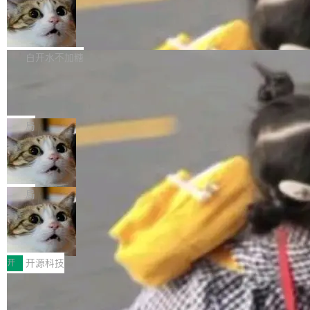
通过拉取过去一年内（从 PG 18 Beta1 时间点
和休闲娱乐竞争时间。" 这是 libexpat 维护者 S
的图像元素不在同一个子树中，则它们将不再关
至今）的所有 commit，同样交由 AI 分析提炼。
Firefox 153.0.3 发布
ebastian Pipping 写在博客里的话。8 月 4 日，
联 加...
经过人工复核，准确度令人满意。这一方法也为
他宣布了一个新消息：从 2026 年 8 月 1 日起，
Firefox 153.0.3 现已发布，具体更新内容如
社区爱好者提供了高效跟踪新版本的思路。
他可以全职维护 libexpat 了，最长 6 个月。发
下： New Smart Window 包含多项增强功能：
白开水不加糖
工资的是慕尼黑市政府。 libexpat 是一个 C99
<ul> <li>现在建议列表会显示更多结果，方便用
编写的流式 XML 解析器，MIT 许可证。和 libx
Cloudflare Computer 开源：你的 Age
户查找历史记录和切换到已打开的标签页。（<a
nt 需要一台电脑，而不是一个容器
ml2 一样，它是世界上使用最广泛的 XML 解析
href="https://bugzilla.mozilla.org/show_bug.c
Cloudflare 开源了名为 @cloudflare/computer
库之一。你的操作系统、浏览器、无数的基础设
gi?id=2019042">Bug&nbsp;2019042</a>）</l
的 npm 包。项目的核心论点是：容器不适合 Ag
局
施软件，很可能都在用它。而过去十年，维护它
i> <li>现在，助手可以直接使用 Exa 的网络搜索
ent 计算。真正适合的，是 Isolate。 Cloudflare
的人一直在用业余...
结果回答问题，而无需将问题转交给搜索引擎。
OpenAI 公开邮件和聊天记录回应苹果
工程师在这件事上没什么可谦虚的——他们用 W
诉讼，称“Apple is getting this wron
（<a href="https://bugzilla.mozilla.org/show_
orkers 跑了十年 Isolate。用 CEO Matthew Pri
上个月，苹果一纸诉状把 OpenAI 告上法庭，指
g”
bug.cgi?id=204...
nce 的话说：「我们一生都在用 Isolate 运行代
控其挖角苹果前员工并窃取商业秘密。苹果的诉
局
码，而 AI Agent 不需要容器，它们需要的是 Iso
状把 OpenAI 描述成一个系统性地从前东家挖
late。」 容器为什么不合适 容器的问题在于启动
HUAWEI MatePad Edge上架WorkBu
人、套取机密信息的对手。 OpenAI 没发律师
ddy鸿蒙PC版，说话就能干活的AI办公
和销毁都太重了。一个 Agent 要执行的任务可能
函，也没选择庭外沉默。它在官网贴了一篇博
全能AI工作台WorkBuddy鸿蒙PC版上架HUAWE
搭子
只需要几毫秒的 CPU 时间，但容器从冷启动到
文，标题只有六个字：Apple is getting this wro
I MatePad Edge应用市场，直接下载即可使
开
开源科技
就绪要花数秒。如果未来有十...
ng。 然后，它把邮件往来和 iMessage 聊天记
用，与鸿蒙电脑上的体验一致。值得一提的是，
录全贴了出来。 他发错人了 苹果外部律师 Gabr
FFmpeg 9.0 发布：代号“Lei”，以此纪
这是目前市面上唯一支持平板接入WorkBuddy P
念中国开发者雷霄骅
iel Gross 来自 Weil 律所，2 月 23 日下午 5:53