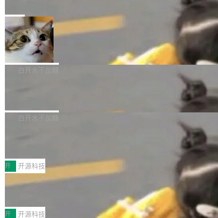
e” 和 Muse Spark 1.2 模型
mmit 之间的空隙里丢失了。 DeltaDB 要做的就
金额高达158.3亿美元，这一单项投入已经逼近
Meta 今天发布了两款 AI 产品：Muse Code，
是把这段空隙补上。 回退到任何一次编辑：Delt
微软同期总资本开支的四成。 与亚马逊、Alpha
一个在终端里运行的编程 agent；Muse Spark
局
aDB 捕获 commit 之间的每一次操作，...
bet、微软以及 Meta 等传统科技巨头相比，Spa
1.2，驱动这个 agent 的新模型。一句话概括：
ceXAI的资金消耗速度尤为引人瞩目。然而，支
美团开源 LoHoSearch，用知识图谱校
你可以用 curl -fsSL https://dev.meta.ai/install.
准 AI 能力认知
撑庞大支出的资金来源却呈现出截然不同的面
sh | bash 安装一个能在大项目里自动规划、写
机器出题的前提，是让机器拥有全局视野。整个
貌。数据显示，微软和 Meta 主要依托充沛的经
代码、验证结果的 AI 终端工具。 据介绍，Muse
构建流程可以分为四个环节：建图 → 控制难度
白开水不加糖
营现金流来覆盖资本开支，其资本支出覆盖率分
Code 是 Meta 的编程 agent 产品。它和市场上
→ 质量把关 → 数据概览。
别达到155% 和106%;而SpaceXAI的经营现金
腾讯开源 UCL-MPComm 通信库
已有的终端编程 agent 在设计理念上有几个明显
流仅能覆盖资本开支的12...
的差异点。 异步后台 agent：Muse Code 有一
腾讯网平团队宣布开源了 UCL-MPComm 通信
个主 agent 循环，外加一组后台 agent。这些后
库，并将作为transport接入Mooncake TENT。
白开水不加糖
台 agent...
该通信库针对AI Memory池化场景的数据传输需
CoStrict入选工信部2025人工智能应用
求进行了深度优化，能够实现数据中心内大规模
典型案例
计算节点间多种内存类型的高性能通信。 UCL-
近日，工信部科技司公示《2025人工智能应用典
MPComm将作为一种传输引擎接入Mooncake T
型案例入选名单》，深信服“面向企业研发场景的
开
开源科技
ENT，实现零拷贝传输性能提升30%、非零拷贝
开源 AI 编程平台 CoStrict 应用”凭借卓越的技术
传输性能最高提升5倍。UCL-MPComm底层基
深信服AI算力网关入选工信部人工智能
创新与落地成效成功入选。 全链路私有化部署，
应用典型案例！
于自研UCL-Engine通信引擎，后续腾讯网平将
助力企业AI研发安全落地 当前，越来越多企业已
前不久，工业和信息化部正式发布《2025年人工
持续开源更多基于UCL-Engine的高性能通信组
经开始引入 AI Coding 工具，通过调用公有云模
智能应用典型案例名单》，集中展示人工智能在
开
开源科技