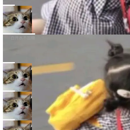
C版的产品，搭载“人机双写”重磅功能——你写
全球知名开源多媒体框架 FFmpeg 今天正式发
给 OpenAI 总法律顾问 Che Chang 发了封邮
你的，AI写AI的，同屏协作互不干扰。一句话让
布了 9.0 版本。这个版本除了带来新一代音视频
局
件，附了一封长信，要求 OpenAI 配合调查前苹
AI帮你干活，现在开启全新体验！ 温馨提示：
处理能力和硬件加速支持之外，还有一个特殊之
果员工带走机密信...
体验WorkBuddy鸿蒙PC版前，请将 HUAWEI M
亚马逊成本失控：AI 写代码烧掉 1215
处：FFmpeg 9.0 的代号是“Lei”。 这个名字，
万元，超预算 860%
atePad Edge 升级至 HarmonyOS 6.1.0.135S
来自中国开发者雷霄骅（Lei Xiaohua）。 对于
外媒近日曝光了亚马逊的多份内部报告显示，AI
P9 patch03及以上版本。 *升级路径：设置 > 搜
很多中国音视频开发者而言，这个名字并不陌
导致公司在多个项目上超支。《金融时报》报道
白开水不加糖
索“软件更新” > 检查更新，即可搜索新版本，下
生。十年前，他通过大量中文技术文章、源码分
称，仅一个项目的成本超支就高达 180 万美元
载安装完成升级即可。 没有...
析和开源示例，让一代开发者第一次真正理解 F
Hugging Face CEO 发声：中国正在开
（约合人民币 1215 万元）。 具体来说，一名工
源模型上碾压我们
Fmpeg，也成为很多人进入音视频开发领域的
程师借助 Anthropic 旗下 Claude Sonnet 模型
"他们正在开源模型上碾压我们。" Hugging Fac
“启蒙老师”。 而今年，恰好是雷霄骅离世十周
编写程序，目标是完成电商平台作者信息与商品
e CEO Clément Delangue 在 CNBC 的采访里
局
年。FFmpeg 社区最终选择用一个大版本的名
列表的数据匹配 —— 一项常规的数据处理任
没有拐弯抹角。他说中国正在赢得 AI 竞赛，而
字，留下了这份纪念。 雷霄骅曾是中国传媒大学
务，最终却产生了 180 万美元的账单，实际支出
当 AI agent 把源码变成了最好的扩展系
且按目前的速度，中国 AI 工具预计在今年底或
数字电视技术方向的博士生，长期从事视频、音
统，开发者工具必须开源
超出原定预算 860%。 更令人意外的是，该项目
2027 年就能追上美国前沿实验室的水平。 Dela
五年前，David Crawshaw 问过很多软件工程师
频技...
最终并未成功落地，而高额算力消耗持续运行长
ngue 把原因归结为一件事：开放协作。中国的
一个问题：你写过什么给自己用的程序？答案几
局
达 5 个月，公司直到财务对账时才察觉异常。这
AI 开发者在一个共享和协作的生态里加速迭代，
乎都是没有。工程师们整天用别人写的程序写程
意味着一个无人看管的 AI 程序，在近半年时间
而美国模型厂商在"闭门造车"。他的原话是 "buil
DeepSeek Harness 宣布内测邀请，全
序给别人用。偶尔有人自己写个博客系统、智能
里日夜不停地"烧钱"。 复盘显示，...
网最大规模开源 Agent 路演现场诞生
ding in silos"——各自为战，互不通气。 这个判
家居控制、家庭实验室，都算稀奇事。 Crawsh
一条内测招募帖，发出去的时候大概没人想到它
断从他嘴里说出来分量不同。Hugging Face 是
aw 是 Shelley 的作者，一个开源 AI coding age
会变成一场开源 Agent 生态的路演。 8月1日，
局
全球最大的开源 AI 平台，上面跑着上百万个模
nt。他最近在博客上写了一篇文章，核心论点很
DeepSeek Harness 团队负责人崔添翼（tiany