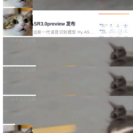
che 量化 + 权重压缩，吞吐量提升 4
代码检索手段（如关键词匹配、目录遍历）仅能
短剧部门，有互联网大厂背景。在公司内部架构
Kimi 和 GLM 是当前最强的大模型系列之一，但
1%，成本降 30%
在语法层面完成文本定位，难以触及代码的语义
调整期间，部门三次通知全员将数据从A集群迁
它们有一个共同的问题：太吃显存了。月之暗面
局
内涵与结构关联，导致开发者使用代码智能体在
移到B集群，王某都回复了"收到"。 他没有迁移
的 Kimi K 系列和智谱的 GLM 都是长上下文、M
理解大规模代码仓时面临显著"代码仓理解"瓶
腾讯混元 Hy ASR3.0preview 发布
数据。2024年9月3日下午4点，他使用此前登录
oE 架构的大模型，好用到让人上瘾，但 GPU 显
颈。 代码仓深度理解服务（以下简称" CodeBas
的账号密码进入A集群，输入了一条被程序员圈
存永远不够用。 Cloudflare 的 Workers AI 团队
腾讯混元正式推出新一代语音识别模型 Hy ASR
e深度理解服务"）是华为云码道（CodeA...
称为"删库跑路"的命令——最高管理员权限、无
一直在跑这些模型的推理。他们在官方博客上发
3.0preview。基于最新一代大语言模型 Hy3 的
白开水不加糖
需确认、强制递归删除。17个小时后，运维人员
了一篇技术文章，详细拆解了三种让大模型在 G
语言理解能力，以及融合了高精度语音识别与深
发现异常并中止进程时，89TB数据已经没了。
Pale Moon 34.3.2 发布，苍月浏览器
PU 上跑得更省、更快的技术手段——KV cache
度语义理解能力，实现了语音识别能力的全面升
删掉的是AI游戏部门的全部开发文件，包括公司
量化、模型权重压缩、以及共享 KV cache 的完
级。 根据介绍，Hy ASR3.0preview 目标在于：
Pale Moon 34.3.2 现已发布，这是一个安全更
自研的多个文生3D和...
整性保护。效果是：吞吐量提升 41%，每 token
让语音识别不再只是听清，而是真正听懂。通过
新和少量网页兼容性修复版本。 Changes/fixe
白开水不加糖
成本降低 30%，精度不变。 FP8 省的不仅是显
先理解你的语境和意图，再把准确的文字直接给
s： 实现了URL.Parse()便捷功能 对浏览器内部
存 KV cache 是推理时最吃显...
到你。从“逐字转写、单点优化”演进为“理解语
PostgreSQL 18/19 新特性深度解读
函数添加了多项边界检查，以避免潜在的越界访
境、兼容场景、一键直出”。 Hy ASR 3.0 previe
问、下溢和溢出。（DiD） 修复了加载和解析内
演讲者分享了一个有趣的实践：面对 PG 18 已
w 不要求标准普通话，方言识别覆盖粤语、吴语
容提供的字体时出现的几个问题 为避免音频加
发布的 Release Notes，他利用 AI 工具（如 Co
白开水不加糖
等 10 大方言片区和 20 余个二级小片区。在开
载、处理和播放过程中可能出现的一系列错误，
pilot）对数千条 commit 日志进行自动分析，先
源评测集中，Hy ASR 3.0 preview 在多语种的
对音频采样频率设定了下限 采样率低于 8kHz
慕尼黑市政府为全职开源项目维护者提
让模型总结出三十余条潜在特性，再逐条要求生
WER（...
供资助
（通常被认为是 "telephone"/"walkie-talkie" 音
成详细解释和代码校验，最终筛选出对用户体感
"在过去大约 10 年的大部分时间里，libexpat 的
质的最低采样率）的音频格式将被拒绝 修复了 C
最强的若干项。对于尚未正式发版的 PG 19，则
维护工作一直与我的日常工作、家务、社交生活
局
SS 圆角虚线样式中可能存在的问题 如果表单中