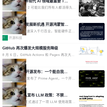
业化营销服务的需求从未如此迫切。 但市场扩容
xAI 前工程师评现代 AI 领域最重要 Top
n 这条推文引发了广泛讨论。他不是在说风凉
巧机身有效提升市面主流标准A...
3 开源项目
的同时,服务商的竞争逻辑正在改变。2026年Top
话，他是说出了一个圈内人尽皆知但很少公开捅
Flash Attention 2 可能比我们所有人都活得久。
Agency年度合辑的观察指出,“产品”这个离消费
破的事实。 Jordan 随后补充了一句软化声明：
这句话不是来自某个技术博客，而是出自 Hieu
局
者最近的载体,在整个品牌营销层面的权重显著变
「我不认为这些会议上大部分论文都在过度宣传
Pham 的一条推文。Hieu Pham 是谁？他是 xAI
高了。全域营销服务商的竞争正在从规模转向深
或造假。问题是，作为读者，如果你筛选出那些
共商智能硬件发展新机遇 开源鸿蒙智能
的早期工程师之一，在 Grok 训练基础设施团队
度,案例厚度、全域覆盖、多线协同...
硬件开发者日杭州站即将举行
看起来最令人兴奋的论文，那它们大部分都是过
工作过。近日他在 X 上发了一条帖子，列出了他
随着万物智联加速深入千行百业，智能硬件正从
度宣传的。」 这才是真正的痛点。不是所有论文
认为现代 AI 领域最重要的三个开源项目。 第一
单点设备迈向智能化、网联化、协同化发展。作
开
开源科技
都有问题，是最吸引眼球的那批论文最有问题。
个名字毫无悬念：Flash Attention 2。 Hieu 的
为面向全场景、跨终端的分布式操作系统，开源
他引用的帖子来自 Mathew Shen，一位 ICLR 2
理由很具体。FA 系列不需要解释，但 FA2 是他
GitHub 再次爆发大规模服务降级
鸿蒙通过统一技术底座和分布式能力，为不同类
026 的读者：「看了篇 ...
认为最重要的一个——复杂度恰到好处，刚好能
型智能设备的开发、连接与互联提供关键支撑，
8 月 6 日，GitHub Actions 和 Pages 再次大规
驱动你去学 CuTe，但还没被那些"邪恶的" Hopp
也为产业链企业探索产品创新与商业增长打开新
模服务降级，Actions 完全不可用超过 5 小时，
局
er++ 优化所淹没，足够容易修改和适配。 更关
的空间。 8月14日，开源鸿蒙智能硬件开发者日
webhook 停发，连自托管 runner 也因调度层故
键的是 FA2 的持久性...
（OHDD：OpenHarmony Hardware Develope
Prime Agent 开源发布：一个能自我改
障无法工作。Pages、Copilot code review、C
进的编程 Agent，ARC-AGI 3 超越人类
r Day）将在杭州启航。活动面向智能硬件产业
opilot coding agent 全部受影响。从检测到完全
Prime Intellect 发布了 Prime Agent，一个开源
专家基线
链企业和开发者，邀请行业专家与资深技术顾
恢复，大约 12 小时。 这是 2026 年 8 月的第六
的编程 Agent Harness，核心设计围绕两个抽
局
问，围绕开源鸿蒙技术能力、设备适配、芯片适
起事故，其中四起与 AI/Copilot 服务相关。 Git
象：Recursive Language Model（RLM）和 C
配、功耗与稳定性调优、兼容性测评及统一互联
Rust 项目团队宣布 LLM 政策：不禁
Hub 员工 kdaigle 在 HN 讨论中贴出了一组数
ontinual Harness。在 ARC-AGI 3 基准测试
等内容展开系统讲解和实战交流，帮助企业进一
止，但你要承认哪些代码不是你写的
据：2025 年全年 10 亿次 commit。现在，每周
上，Prime Agent + Opus 5 的组合达到了 95.
Rust 语言项目正式通过了一项 LLM 使用政策，
步了解开源鸿蒙在智能...
2.75 亿次，全年预计 140 亿次。GitHub...