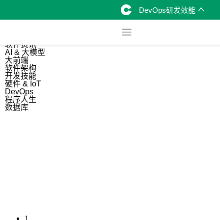
DevOps研发效能
综合
开源资讯
软件资讯
AI & 大模型
大前端
软件架构
开发技能
硬件 & IoT
DevOps
程序人生
数据库
1