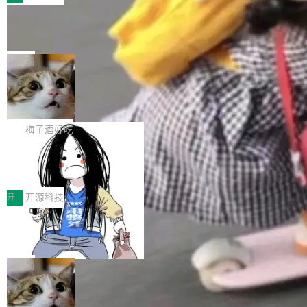
件。 腾讯网平团队在UCL-MPComm中实现了一
型或企业内部部署模型提升研发效率。但随着 AI
各领域的应用成果，覆盖技术底座、行业赋能、
个独立于业务线程的全局通信引擎（Engine），
Coding 从个人辅助工具逐步走向团队级、组织
Jeff Dean 离开 Google：一个时代的结
产品应用、支撑保障、专题等五大方向。深信服
并实...
束，一个实验室的开始
级应用，企业在规模化落地过程中，对安全性、
AI算力网关（AI创新平台）成功入选！ 随着各行
Google 员工编号 20。MapReduce 作者之一。
可控性和代码质量提出了更高要求。 首先是数据
各业的Agent走向规模化建设，算力构成形态逐
Bigtable 作者之一。TensorFlow 的作者之一。
局
安全与合规要求。对于大多数普通研发场景，公
渐丰富，用户关注的重点也在发生变化：不只是
Gemini 的架构师。Google 首席科学家。 Jeff D
有云模型能够满足快速试用和效率提升的需求。
让AI用起来，还要进一步看清混合算力时代下，
🔥 SolonCode v2026.8.4 发布：界面
ean 在 Google 工作了 27 年后，宣布离职。 他
但对于金融、能源、医疗等对数据安全要求较...
字体可调、22 种语言、记忆搜索增强
Token花在哪里、算力是否被充分利用，以及持
不是一个人走。一同离开的还有 Sanjay Ghema
打开终端就能上岗的全中文编码智能体，这一轮
续增长的AI成本该如何优化。 深信服AI算力网关
wat（Google 员工编号 23，Jeff Dean 二十多
把「看得清、用母语、记得住」三件事一次补
梅子酒好吃
正是围绕这些实际问题，从Token治理和成本治
年的编程搭档，MapReduce 和 Bigtable 的共同
齐。 SolonCode 是什么 SolonCode 是杭州无
理两个方面，让用户的每一份算力都看得清、管
作者）、Quoc Le（Google 大脑核心成员，Se
让“代码语义理解”深度释放AI Coding
耳科技研发的企业级终端编码智能体——一位全
得住、用得稳、省得下、更安全！ 一、从现在开
价值潜能：华为云码道（CodeArts）
q2Seq 和 DocAI 的共同发明人）以及 Oriol Vin
中文驱动的数字员工，自主理解需求、规划步
一、代码仓深度理解技术的作用与价值 在软件工
始，Token使用一目...
代码仓技术解析
yals（Gemini 联合负责人，AlphaSta...
骤、编写代码。不挑模型、不挑平台，curl 一行
程实践中，代码仓是企业核心知识资产的主要载
开
开源科技
装完即用。 开源地址：Gitee · GitCode · GitHu
体。企业级代码仓库通常包含数十万乃至数百万
b 安装 支持 Java 8+（8~26）、macOS / Linu
一条“删库”命令跑 17 小时，算法工程
个文件，其规模远超单次模型调用可承载的上下
师删光 89TB 数据只为干私活
x / Windows / Harmony PC。 # macOS / Linu
文窗口。随着项目规模的持续扩张与代码历史的
最高人民检察院8月4日公布了一起案件：北京一
x / Harmony PC curl -fsSL https://solon.noea
不断累积，代码仓中的模块关系、接口契约、业
名90后算法工程师王某，为了给自己接的私活腾
局
r.org/solon...
务逻辑等关键信息往往分散于数十乃至数百个文
服务器空间，删光了公司AI游戏部门的全部核心
件之中，形成高度复杂的知识关联网络。传统的
Cloudflare 分享推理优化实践：KV ca
数据。 王某2024年1月入职东城区某科技公司AI