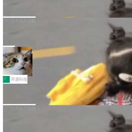
6的终端设备已突破7000万台，注册开发者数量
zen 9000/8000/7000系列处理器，并针对X3D
Dgraph v25.4.0 发布，具有图形后端的
窗口推了又推。好到合进 main 分支的代码，我
已突破 1100 万。随着鸿蒙生态汇聚越来越多的
原生 GraphQL 数据库
处理器特性进行平台级优化。其搭载X3D鸡血模
们自己都没看完。 这事不是个例。GitLab 调研
Dgraph 是一个水平可扩展的分布式 GraphQL
高质量游戏...
式2.0，可根据不同使用场景释放处理器潜力，
过 1528 名开发者，85% 说 AI 把瓶颈从写代码
数据库，有一个图形后端。作为一个原生的 Gra
白开水不加糖
帮助玩家在游戏与高负载应用中获得更充分的性
转移到了审代码。 写代码有人替你干了。但审代
phQL 数据库，它严格控制数据在磁盘上的排列
能表现。 在核心规格方面，B850 AO...
码、把关发版这两道关，还得靠人肉扛。 V5.0
竹知了：一个零依赖的单文件 HTML，
方式，以优化查询性能和吞吐量，减少集群中的
把儿时竹蝉玩具搬进浏览器
想让 AI 一起盯。
磁盘寻道和网络调用。 Dgraph v25.4.0 现已发
竹知了（zhuzhiliao）是那种小时候路边摊上几
布，具体更新内容包括： feat(zero)：Zero 现
块钱的玩意儿——一根小竹签，一个竹筒，一头
局
支持 --security superflag（token=...;whitelist
系着涂了松香的线。甩起来，竹膜震动，发出“哇
=...），与 Alpha 版本的格式一致，并据此对其
30倍效率升级：解锁医学影像数据要素
——哇”的蝉鸣声。实物越来越难找了，有开发者
价值化的真实路径
管理 HTTP 端点进行授权。 <blockquote> <p>
把它做成了 Web 玩具，放在 zhuzhiliao.imsai.c
完成一例腹部CT影像标注，张医生过去需要约1
<span><strong>警告：</strong>&nbsp;Zero
c 上，并在 GitHub 开源。 玩法很简单：按住屏
20个小时。他必须在数百张连续影像上，一笔一
开
开源科技
的 admin ...
幕画圈，或者直接甩手机。页面会实时显示转速
笔勾画边界，一层一层识别肌肉组织。如今，使
（圈/秒），声音来自真实竹知了录音的 1.72 秒
Apache Dubbo-go v3.3.2 正式发布
用东软飞标医学影像标注平台，同样的工作缩短
采样，无缝循环。音频解码失败时，还有一套合
至4小时，效率提升30倍。 这组数字背后，改变
这个版本面向生产环境，重心在内核稳定性。我
成兜底——锯齿波振荡器模拟脉冲，并联带通共
的不只是速度，而是把医学影像转化为AI能力的
们彻底收敛了旧配置体系，扩展了 Triple 协议与
白开水不加糖
振峰模拟竹膜和筒腔共鸣。 技术细节上，物理引
路径真正打通了。 大型医院积累的影像数据规模
泛化调用能力，加强了应用级元数据和服务治
擎是绳系质点模型：重力、弹性绳（只拉不
庞大，但不能直接用于训练模型。器官、病灶和
Calibre 9.12 发布，功能强大的开源电
理，同时集中修了并发安全、资源泄漏和热路径
推）、空气阻力，1/240 秒定步长积...
子书工具
组织边界，必须由专业医生逐层识别、标记和校
性能问题。
Calibre 开源项目是 Calibre 官方出的电子书管