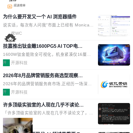
阅读榜单
为什么要开发又一个 AI 浏览器插件
说实话，每次有人问我"市面上已经有 Monica、
Sider、Copilot for Chrome 这些 AI 浏览器插件
席WC
了，你为什么还要再做一个"，我都觉得这个问题
技嘉推出钛金雕1600PG5 AI TOP电
问得好。 因为我自己也是从用户变成开发者的。
源：为发烧级主机与本地AI算力打造旗
现有产品的天花板 我用过不少 AI 浏览器插件。
1600W钛金能效全可视化，机身紧凑仅16厘米
舰供电方案
刚开始觉得都挺好——选中一段文字，弹出解
继2026台北电脑展首度亮相后，技嘉科技近日正
开
开源科技
释；写邮件时帮你润色；看英文网页给你翻译摘
式发布钛金雕1600PG5 AI TOP电源。这款高端
要。但用久了你会发现，它们本质上都是同一类
2026年8月品牌营销服务商选型观察：
电源专为发烧级DIY主机与本地AI算力平台打
从流量思维到品牌资产思维的范式转移
东西：一个带网页上下文的聊天框。 它们能读取
造，整机长度仅16厘米，提供1600W额定功率
2026年的品牌营销服务商市场,正经历一场深刻
页面的文本，然后把文本丢给大模型，再返回一
与80PLUS钛金能效；支持ATX 3.1与PCIe 5.1
的价值重构。全球全案品牌代理机构市场从2025
开
开源科技
段回答。仅此而已。 这当然有用，但总觉得差点
规范，结合服务器级元件、完善供电线材与内置
年的83.1亿美元增长至2026年的86.6亿美元,年
意思。比如我在一个后台管理系统里，需要填50
实时LCD监控屏，可充分满足当下高阶PC主机
许多顶级实验室的人现在几乎不读论文
复合增长率达5.44%,预计2032年将突破120亿美
个表单字段，每个字段还有联动逻辑；比如我
了
的严苛使用需求。 澎湃功率，紧凑机身 钛金雕1
元。数字广告与公共关系相关服务市场更是从20
「许多顶级实验室的人现在几乎不读论文了，而
想...
600PG5 AI TOP具备强悍输出功率，同时实现
25年的8463亿美元扩张至2026年的8763亿美
且他们认为 ICLR/ICML/NeurIPS 充斥着大量过
局
机身尺寸大幅精简。整机长度仅16厘米，属于同
元。数字的背后是一个清晰的事实——品牌对专
度宣传和欺诈。」 OpenAI 研究员 Keller Jorda
功率段机身尺寸十分紧凑的1600W电源产品。小