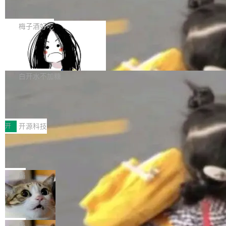
展开启新的篇章。
滞，过去三个月内没有任何条目完成更新，用户
如果你在 Spring Boot 里做过国际化，流程大概
提交的编辑请求也长期处于待处理状态。 Groki
是这样的：配 MessageSource 的 Bean、写 R
梅子酒好吃
pedia 于去年底上线，定位为由人工智能生成内
eloadableResourceBundleMessageSource、
容的百科平台，被马斯克视为传统众包百科网站
Apache Doris 4.1 全面增强 Iceberg：
声明 LocaleResolver、注册 LocaleChangeInt
支持 UPDATE、MERGE INTO 与 Iceb
维基百科的替代方案。Lawfare 调查发现，无论
erceptor…五六步之后才能看到第一行翻译文
Apache Doris 4.1 要补齐的，正是缺失的那一
erg V3
热门页面还是低关注度页面，均未出现近期更
本。 Solon 换了个方式。整个 i18n 模块围绕三
半。在已有查询能力的基础上，Doris 进一步支
白开水不加糖
新，相关问题并非局限于特定领域，而是在不同
个解析器、一个注解、一个工具类展开——没有
持了 UPDATE、DELETE、MERGE INTO 等数
主题和访问量页面中普遍存在。 调查人员最初认
XML、没有拦截器注册、没有样板配置。 资源
Testin XAgent：CIO智能测试落地指南
据修改操作、完整的表结构管理与分区演进，以
为，Grokipedia可能只是限...
文件的约定 把文件放到 resources/i18n/ 下： r
及 rewrite_data_files、expire_snapshots 等日
7月30日，TiD2026质量竞争力大会在北京中关
esources/i18n/messages.properties ...
常维护操作，并完整支持 Iceberg V3 格式。
村国家自主创新示范区会议中心开幕。本届大会
开
开源科技
由中关村智联软件服务业质量创新联盟主办，以
让非法状态不可表示：一篇关于 ADT
“智构可信·质创未来——AI原生时代的质量新范
的帖子在 Reddit 火了
式”为主题，直面AI从实验室走向规模化产业落地
有一种东西，一旦用过就回不去了。Alex Fedos
的核心质量命题。会上，《2026智能研发生产力
eev 管它叫"软件设计的基石"。 他说的东西不新
局
工具选型手册》发布，Testin云测的Testin XAge
鲜——代数数据类型（ADT），尤其是和类型
Cloudflare 开源内部企业 AI 平台 Clou
nt智能测试系统入选AI测试领域代表产品。对CI
（sum type）。但他说清楚了一件事：这不是类
dflare OS
O而言，这提示了一个转变：AI测试正在从效率
型系统的学术体操，是日常编码的思维方式。 文
Cloudflare 发布了一个开源项目 Cloudflare O
工具升级为企业的质量基础设施。 CIO面对的新
章从一个简单的例子切入。一个网站的深色主题
S。如果你只看官方博客，你会觉得这是又一
局