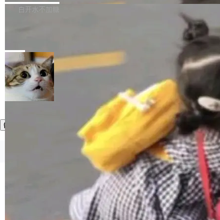
正，才能成为机器能理解的高质量数据。医学影
理工具。它可以查看，转换，编辑和分类所有主
白开水不加糖
像AI落地最昂贵的环节，不是算法，是专业医生
流格式的电子书。Calibre 是个跨平台软件，可
的时间。 张医生是某三甲医院放射科副主任医
SwiftUI 问世七年了，为什么开发者还
以在 Linux、Windows 和 macOS 上运行。 Cal
师，牵头一项腹部肌肉影像课题。他需要在数百
在骂它？
ibre 9.12 现已正式发布，此次更新内容如下：
Yakov Manshin 发了一期长达 40 分钟的 YouT
张CT影像上完成像素级精细分割，让系统"...
新功能 macOS：在 Connect/Share 按钮中添加
ube 视频，标题是"SwiftUI 七年后：一个平庸的
局
通过 AirDop 共享书籍的功能 Content server：
故事"。视频核心观点很简单：SwiftUI 发布七年
支持可向服务器后端添加新端点的插件 Edit boo
了，仍然像一个永久公测版。 Manshin 从数据
k：Compress images：添加将 GIF 图像转换为
流、布局系统、API 稳定性、性能、跨平台五个
加载更多
JPEG/WebP 的选项 ToC Editor：添加一个按
维度逐一批判了 SwiftUI。最让人印象深刻的一
钮，用于对目录中的条目进...
个论据是：苹果官方的 SwiftUI 教程项目 Land
marks，用最新 Xcode 在最新 macOS 上构建
运行，出来的效果是坏的——侧边栏按钮大小不
一，界面错位。他说这个问题"两年前就发现了，
©OSCHINA(OSChina.NET)
京ICP备2025119063号
至今没变"。 数据流方面，Manshin 指出 SwiftU
I 的属性包装器演进史...