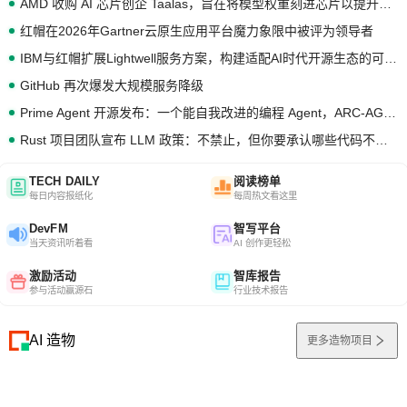
AMD 收购 AI 芯片创企 Taalas，旨在将模型权重刻进芯片以提升推理性能
红帽在2026年Gartner云原生应用平台魔力象限中被评为领导者
IBM与红帽扩展Lightwell服务方案，构建适配AI时代开源生态的可信基础设施
GitHub 再次爆发大规模服务降级
Prime Agent 开源发布：一个能自我改进的编程 Agent，ARC-AGI 3 超越人类专家基线
Rust 项目团队宣布 LLM 政策：不禁止，但你要承认哪些代码不是你写的
TECH DAILY
阅读榜单
每日内容报纸化
每周热文看这里
DevFM
智写平台
当天资讯听着看
AI 创作更轻松
激励活动
智库报告
参与活动赢源石
行业技术报告
AI 造物
更多造物项目