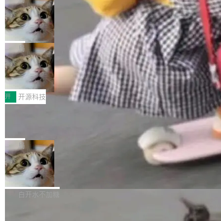
现实 过去两年，CIO们的焦虑清单上多了两项：
设置，如果用布尔值 + 可空字段来表示——bool
个"AI 知识库 + 聊天机器人"——每个大厂都在
一是如何让大模型和智能体应用安全地从PoC走
ean 表示是否可切换，nullable 的默认模式、浅
Deno 团队开源 Celld，可自托管的分
做，没什么新鲜的。 但 Kenton Varda 在 Twitte
向生产，二是如何让测试团队跟得上AI应用...
布式 Durable Objects
色方案、深色方案——会产生大量无意义的组
r 上把事情说清楚了： 今天我们发布了 Cloudfla
Ryan Dahl 领导的 Deno 团队推出了最新开源项
合。方案缺了、配置冲突了、全 null 了。要知道
re OS，一个带连接器的聊天机器人，跟其他所
目 Celld，一个能在自己机器上运行 Cloudflare
局
哪些组合有效，作者说，你得靠"文档、校验、或
有科技公司做的一样。只不过，实际上它不一
Workers 和 Durable Objects 的守护进程。 设
者部落知识"。 换个写法。Rust 的 enum，两个
样。这是 Sandstorm.io 的重制版，我十年前的
鲁大师7月新机性能/流畅/AI榜：vivo夺
计思路很直接：每个对象是一个独立的 SQLite
变体：Switchable...
性能、流畅双第一，三星Galaxy Z系列
那个创业公司。不同的是，这次它构建在 Cloudf
数据库，按名称寻址，复制到你自己的 S3 兼容
2026年7月的手机市场，由于存储等硬件成本暴
新折叠缺席
lare Workers 上——我花了九年时间搭建的平台
存储库里。节点之间只通过这个存储库协调——
增，手机厂商的日子也不好过啊，新机速度明显
开
开源科技
——并且深度集成了 AI。这基本上是我十年秘密
没有控制平面，没有共识协议。每个对象自带一
放缓，因此硝烟味淡了许多。新机参数规格除开
计划的顶峰。 十年前，Ken...
个小型数据库，应用天然按分片构建，单个数据
Zed 推出 DeltaDB，一个记录 commit
高价的三星折叠（三星Galaxy Z Fold8 Ultra / Z
之间所有操作的版本控制系统
库的竞争和爆炸半径问题在设计层面就被消除
Fold8 / Z Flip8）外，其余要么是中低端机器，
Zed 编辑器团队发布了新项目——DeltaDB，一
了。 闲置的 cell 会休眠到几乎不占资源。当 cel
例如iQOO Z11i、REDMI Note 17、REDMI No
个在 git commit 之间记录每一次编辑操作的版
局
l 迁移或唤醒时，新宿主从 S3 恢复 SQLite 数据
te 17 Pro、OPPO K15，要么是vivo X300 E这
本控制系统。目前处于 Early Access 阶段。 De
库继续执行。存储库是持久化的唯一真相...
样的次旗舰。 Galaxy Z Fold8 Ultra / Z Fold8 /
SpaceXAI 单季资本开支达 183 亿美元
ltaDB 的核心思路直接写在 landing page 最显
Z Flip8三款折叠屏新机均在7月22日发布，且全
眼的位置：「Software is made between com
根据风险投资人Tomer Tunguz 博客（VC 分
部搭载骁龙8 Elite Gen5 for Galaxy，它们本该
mits」——软件是在 commit 之间写出来的。git
析）披露的最新分析与第二季度业绩报告，Spac
白开水不加糖
是7月性...
只记录了你提交的最终状态，但真正的工作过程
eXAI在上个季度的总资本支出飙升至183.7亿美
——打字、删改、试错、agent 对话——都在 co
Meta 发布终端编程 Agent“Muse Cod
元。其中，绝大部分资金被直接用于 AI 领域，