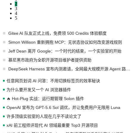
2
3
4
5
Gitee AI 队友正式上线，免费领 500 Credits 体验额度
Simon Willison 重新拥抱 MCP：无状态协议如何改变游戏规则
Jeff Dean 离开 Google：一个时代的结束，一个实验室的开始
慕尼黑市政府为全职开源项目维护者提供资助
DeepSeek Harness 宣布内测邀请，全网最大规模开源 Agent 路演现场诞生
任意网页划词 AI 问答：不用切换标签页的效率秘诀
为什么要开发又一个 AI 浏览器插件
🔥 Hot-Plug 实战：运行期管理 Solon 插件
OpenAI 宣布为 GPT-5.6 Sol 调优，并让免费用户无限用 Luna
许多顶级实验室的人现在几乎不读论文了
xAI 前工程师评现代 AI 领域最重要 Top3 开源项目