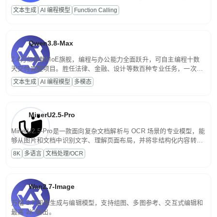
高并发、轻量化任务，适合日常对话、内容创作、基础 RAG、批量
文本生成
AI 编程模型
Function Calling
文案处理等普惠刚需场景。
Qwen3.8-Max
2.4万亿参数MoE旗舰，编程与办公能力全面跃升，可自主编程十数
天交付完整项目。胜任法律、金融、设计等数百种专业任务，一次对
话端到端交付生产级成果。原生视觉理解贯穿规划、执行与验证全流
文本生成
AI 编程模型
多模态
程，支持超长文档与长视频的深度语义解析。长程任务中自主规划与
闭环迭代，持续进化。
MinerU2.5-Pro
MinerU2.5-Pro是一款面向复杂文档解析与 OCR 场景的专业模型，能
够从图片和文档中识别文字、理解页面布局，并将非结构化内容转换
为便于存储、检索和二次处理的结构化结果。
8K
多语言
文档处理/OCR
Wan2.7-Image
万相 2.7 图像生成与编辑模型，支持组图、多图参考、交互式编辑和
最高 2K 输出。