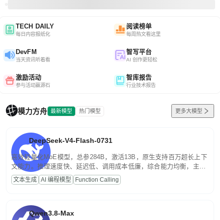
TECH DAILY
阅读榜单
每日内容报纸化
每周热文看这里
DevFM
智写平台
当天资讯听着看
AI 创作更轻松
激励活动
智库报告
参与活动赢源石
行业技术报告
模力方舟
最新模型
热门模型
更多大模型
DeepSeek-V4-Flash-0731
高效轻量化MoE模型，总参284B，激活13B，原生支持百万超长上下
文能力。推理速度快、延迟低、调用成本低廉，综合能力均衡，主打
高并发、轻量化任务，适合日常对话、内容创作、基础 RAG、批量
文本生成
AI 编程模型
Function Calling
文案处理等普惠刚需场景。
Qwen3.8-Max