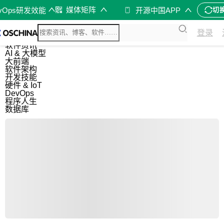
媒体矩阵
evOps研发效能
开源中国APP
切
综合
登录
开源资讯
软件资讯
AI & 大模型
大前端
软件架构
开发技能
硬件 & IoT
DevOps
程序人生
数据库