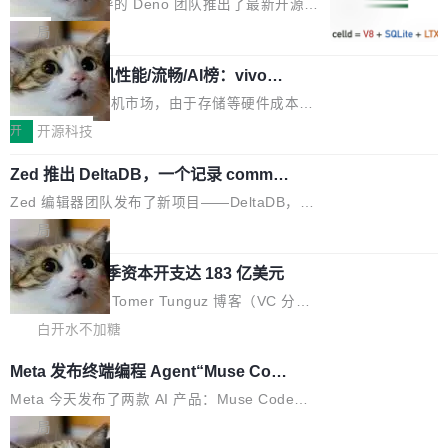
布式 Durable Objects
r 上把事情说清楚了： 今天我们发布了 Cloudfla
Ryan Dahl 领导的 Deno 团队推出了最新开源项
合。方案缺了、配置冲突了、全 null 了。要知道
re OS，一个带连接器的聊天机器人，跟其他所
目 Celld，一个能在自己机器上运行 Cloudflare
局
哪些组合有效，作者说，你得靠"文档、校验、或
有科技公司做的一样。只不过，实际上它不一
Workers 和 Durable Objects 的守护进程。 设
者部落知识"。 换个写法。Rust 的 enum，两个
样。这是 Sandstorm.io 的重制版，我十年前的
鲁大师7月新机性能/流畅/AI榜：vivo夺
计思路很直接：每个对象是一个独立的 SQLite
变体：Switchable...
性能、流畅双第一，三星Galaxy Z系列
那个创业公司。不同的是，这次它构建在 Cloudf
数据库，按名称寻址，复制到你自己的 S3 兼容
2026年7月的手机市场，由于存储等硬件成本暴
新折叠缺席
lare Workers 上——我花了九年时间搭建的平台
存储库里。节点之间只通过这个存储库协调——
增，手机厂商的日子也不好过啊，新机速度明显
开
开源科技
——并且深度集成了 AI。这基本上是我十年秘密
没有控制平面，没有共识协议。每个对象自带一
放缓，因此硝烟味淡了许多。新机参数规格除开
计划的顶峰。 十年前，Ken...
个小型数据库，应用天然按分片构建，单个数据
Zed 推出 DeltaDB，一个记录 commit
高价的三星折叠（三星Galaxy Z Fold8 Ultra / Z
之间所有操作的版本控制系统
库的竞争和爆炸半径问题在设计层面就被消除
Fold8 / Z Flip8）外，其余要么是中低端机器，
Zed 编辑器团队发布了新项目——DeltaDB，一
了。 闲置的 cell 会休眠到几乎不占资源。当 cel
例如iQOO Z11i、REDMI Note 17、REDMI No
个在 git commit 之间记录每一次编辑操作的版
局
l 迁移或唤醒时，新宿主从 S3 恢复 SQLite 数据
te 17 Pro、OPPO K15，要么是vivo X300 E这
本控制系统。目前处于 Early Access 阶段。 De
库继续执行。存储库是持久化的唯一真相...
样的次旗舰。 Galaxy Z Fold8 Ultra / Z Fold8 /
SpaceXAI 单季资本开支达 183 亿美元
ltaDB 的核心思路直接写在 landing page 最显
Z Flip8三款折叠屏新机均在7月22日发布，且全
眼的位置：「Software is made between com
根据风险投资人Tomer Tunguz 博客（VC 分
部搭载骁龙8 Elite Gen5 for Galaxy，它们本该
mits」——软件是在 commit 之间写出来的。git
析）披露的最新分析与第二季度业绩报告，Spac
白开水不加糖
是7月性...
只记录了你提交的最终状态，但真正的工作过程
eXAI在上个季度的总资本支出飙升至183.7亿美
Meta 发布终端编程 Agent“Muse Cod
——打字、删改、试错、agent 对话——都在 co
元。其中，绝大部分资金被直接用于 AI 领域，
e” 和 Muse Spark 1.2 模型
mmit 之间的空隙里丢失了。 DeltaDB 要做的就
金额高达158.3亿美元，这一单项投入已经逼近
Meta 今天发布了两款 AI 产品：Muse Code，
是把这段空隙补上。 回退到任何一次编辑：Delt
微软同期总资本开支的四成。 与亚马逊、Alpha
一个在终端里运行的编程 agent；Muse Spark
局
aDB 捕获 commit 之间的每一次操作，...
bet、微软以及 Meta 等传统科技巨头相比，Spa
1.2，驱动这个 agent 的新模型。一句话概括：