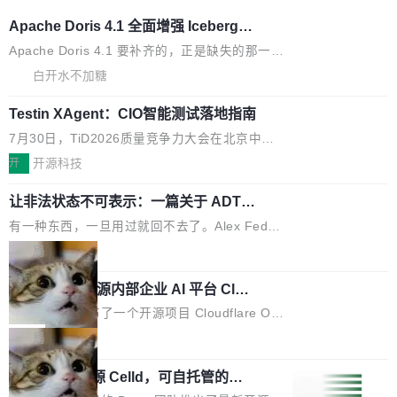
pedia 于去年底上线，定位为由人工智能生成内
eloadableResourceBundleMessageSource、
Apache Doris 4.1 全面增强 Iceberg：
容的百科平台，被马斯克视为传统众包百科网站
声明 LocaleResolver、注册 LocaleChangeInt
支持 UPDATE、MERGE INTO 与 Iceb
维基百科的替代方案。Lawfare 调查发现，无论
erceptor…五六步之后才能看到第一行翻译文
Apache Doris 4.1 要补齐的，正是缺失的那一
erg V3
热门页面还是低关注度页面，均未出现近期更
本。 Solon 换了个方式。整个 i18n 模块围绕三
半。在已有查询能力的基础上，Doris 进一步支
白开水不加糖
新，相关问题并非局限于特定领域，而是在不同
个解析器、一个注解、一个工具类展开——没有
持了 UPDATE、DELETE、MERGE INTO 等数
主题和访问量页面中普遍存在。 调查人员最初认
Testin XAgent：CIO智能测试落地指南
XML、没有拦截器注册、没有样板配置。 资源
据修改操作、完整的表结构管理与分区演进，以
为，Grokipedia可能只是限...
文件的约定 把文件放到 resources/i18n/ 下： r
及 rewrite_data_files、expire_snapshots 等日
7月30日，TiD2026质量竞争力大会在北京中关
esources/i18n/messages.properties ...
常维护操作，并完整支持 Iceberg V3 格式。
村国家自主创新示范区会议中心开幕。本届大会
开
开源科技
由中关村智联软件服务业质量创新联盟主办，以
让非法状态不可表示：一篇关于 ADT
“智构可信·质创未来——AI原生时代的质量新范
的帖子在 Reddit 火了
式”为主题，直面AI从实验室走向规模化产业落地
有一种东西，一旦用过就回不去了。Alex Fedos
的核心质量命题。会上，《2026智能研发生产力
eev 管它叫"软件设计的基石"。 他说的东西不新
局
工具选型手册》发布，Testin云测的Testin XAge
鲜——代数数据类型（ADT），尤其是和类型
nt智能测试系统入选AI测试领域代表产品。对CI
Cloudflare 开源内部企业 AI 平台 Clou
（sum type）。但他说清楚了一件事：这不是类
dflare OS
O而言，这提示了一个转变：AI测试正在从效率
型系统的学术体操，是日常编码的思维方式。 文
Cloudflare 发布了一个开源项目 Cloudflare O
工具升级为企业的质量基础设施。 CIO面对的新
章从一个简单的例子切入。一个网站的深色主题
S。如果你只看官方博客，你会觉得这是又一
局
现实 过去两年，CIO们的焦虑清单上多了两项：
设置，如果用布尔值 + 可空字段来表示——bool
个"AI 知识库 + 聊天机器人"——每个大厂都在
一是如何让大模型和智能体应用安全地从PoC走
ean 表示是否可切换，nullable 的默认模式、浅
Deno 团队开源 Celld，可自托管的分
做，没什么新鲜的。 但 Kenton Varda 在 Twitte
向生产，二是如何让测试团队跟得上AI应用...
色方案、深色方案——会产生大量无意义的组