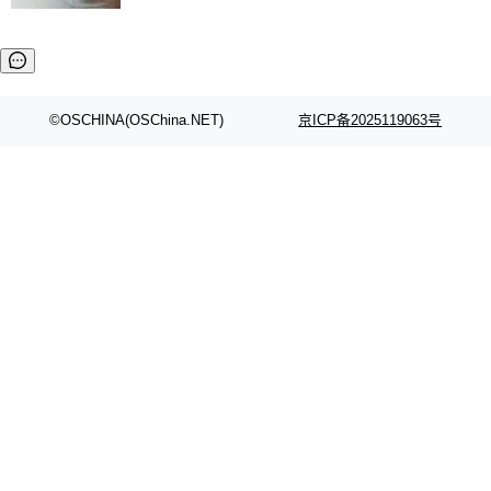
社区爱好者提供了高效跟踪新版本的思路。
他可以全职维护 libexpat 了，最长 6 个月。发
工资的是慕尼黑市政府。 libexpat 是一个 C99
编写的流式 XML 解析器，MIT 许可证。和 libx
ml2 一样，它是世界上使用最广泛的 XML 解析
库之一。你的操作系统、浏览器、无数的基础设
©OSCHINA(OSChina.NET)
京ICP备2025119063号
施软件，很可能都在用它。而过去十年，维护它
的人一直在用业余...