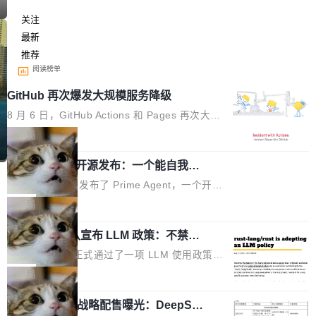
关注
最新
推荐
阅读榜单
GitHub 再次爆发大规模服务降级
8 月 6 日，GitHub Actions 和 Pages 再次大规
模服务降级，Actions 完全不可用超过 5 小时，
局
webhook 停发，连自托管 runner 也因调度层故
Prime Agent 开源发布：一个能自我改
障无法工作。Pages、Copilot code review、C
进的编程 Agent，ARC-AGI 3 超越人类
opilot coding agent 全部受影响。从检测到完全
Prime Intellect 发布了 Prime Agent，一个开源
专家基线
恢复，大约 12 小时。 这是 2026 年 8 月的第六
的编程 Agent Harness，核心设计围绕两个抽
局
起事故，其中四起与 AI/Copilot 服务相关。 Git
象：Recursive Language Model（RLM）和 C
Hub 员工 kdaigle 在 HN 讨论中贴出了一组数
Rust 项目团队宣布 LLM 政策：不禁
ontinual Harness。在 ARC-AGI 3 基准测试
止，但你要承认哪些代码不是你写的
据：2025 年全年 10 亿次 commit。现在，每周
上，Prime Agent + Opus 5 的组合达到了 95.
Rust 语言项目正式通过了一项 LLM 使用政策，
2.75 亿次，全年预计 140 亿次。GitHub...
5% RHAE Best@1，超过了 ARC 报告的人类专
覆盖 rust-lang/rust 单一仓库的代码贡献。这不
局
家基线 95.4%。 不是又一个 coding agent 包装
是项目级别的官方立场，目前由五个团队采纳，
器 Prime Agent 的架构和市面上大多数 coding
宇树科技 IPO 战略配售曝光：DeepSe
但它可能是主流开源项目中关于 AI 辅助贡献最