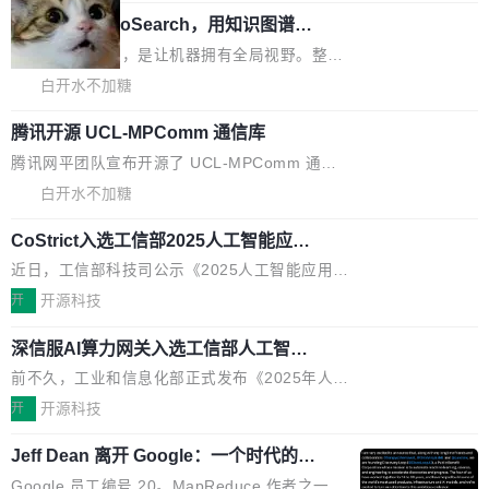
美团开源 LoHoSearch，用知识图谱校
ceXAI的资金消耗速度尤为引人瞩目。然而，支
你可以用 curl -fsSL https://dev.meta.ai/install.
准 AI 能力认知
撑庞大支出的资金来源却呈现出截然不同的面
sh | bash 安装一个能在大项目里自动规划、写
机器出题的前提，是让机器拥有全局视野。整个
貌。数据显示，微软和 Meta 主要依托充沛的经
代码、验证结果的 AI 终端工具。 据介绍，Muse
构建流程可以分为四个环节：建图 → 控制难度
白开水不加糖
营现金流来覆盖资本开支，其资本支出覆盖率分
Code 是 Meta 的编程 agent 产品。它和市场上
→ 质量把关 → 数据概览。
别达到155% 和106%;而SpaceXAI的经营现金
已有的终端编程 agent 在设计理念上有几个明显
腾讯开源 UCL-MPComm 通信库
流仅能覆盖资本开支的12...
的差异点。 异步后台 agent：Muse Code 有一
腾讯网平团队宣布开源了 UCL-MPComm 通信
个主 agent 循环，外加一组后台 agent。这些后
库，并将作为transport接入Mooncake TENT。
白开水不加糖
台 agent...
该通信库针对AI Memory池化场景的数据传输需
CoStrict入选工信部2025人工智能应用
求进行了深度优化，能够实现数据中心内大规模
典型案例
计算节点间多种内存类型的高性能通信。 UCL-
近日，工信部科技司公示《2025人工智能应用典
MPComm将作为一种传输引擎接入Mooncake T
型案例入选名单》，深信服“面向企业研发场景的
开
开源科技
ENT，实现零拷贝传输性能提升30%、非零拷贝
开源 AI 编程平台 CoStrict 应用”凭借卓越的技术
传输性能最高提升5倍。UCL-MPComm底层基
深信服AI算力网关入选工信部人工智能
创新与落地成效成功入选。 全链路私有化部署，
应用典型案例！
于自研UCL-Engine通信引擎，后续腾讯网平将
助力企业AI研发安全落地 当前，越来越多企业已
前不久，工业和信息化部正式发布《2025年人工
持续开源更多基于UCL-Engine的高性能通信组
经开始引入 AI Coding 工具，通过调用公有云模
智能应用典型案例名单》，集中展示人工智能在
开
开源科技
件。 腾讯网平团队在UCL-MPComm中实现了一
型或企业内部部署模型提升研发效率。但随着 AI
各领域的应用成果，覆盖技术底座、行业赋能、
个独立于业务线程的全局通信引擎（Engine），
Coding 从个人辅助工具逐步走向团队级、组织
Jeff Dean 离开 Google：一个时代的结
产品应用、支撑保障、专题等五大方向。深信服
并实...
束，一个实验室的开始
级应用，企业在规模化落地过程中，对安全性、
AI算力网关（AI创新平台）成功入选！ 随着各行
Google 员工编号 20。MapReduce 作者之一。