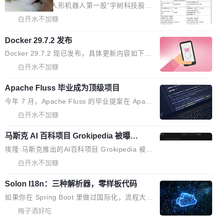
ek 获配 93.3 万股，锁定 36 个月
agent 有本质区别。大多数 agent harness 的设
细致的一份规则。 政策的核心只有一句话：LLM
8月6日晚间，“人形机器人第一股”宇树科技股份
计是基于早期模型的能力—...
可以用来分析、提炼、审阅、建议，但不能用来
有限公司披露IPO发行价格及战略配售结果，杭
白开水不加糖
创作。 具体来说，LLM 生成的代码可以提交，
州深度求索人工智能基础技术研究有限公司（De
但必须满足五个条件：预先安排、非关键、高质
Docker 29.7.2 发布
epSeek）获配93.3399万股，按150.8元/股发行
量、充分测试、充分审查，并且必须披露。LLM
价格计算，认购金额约1.41亿元，股份锁定期为
Docker 29.7.2 现已发布，具体更新内容如下：
不得生成涉及安全性的关键变更，除非作者本身
36个月。 公告显示，本次宇树科技战略配售对
Bug fixes and enhancements 修复多次传递同
白开水不加糖
就是领域专家。即使如此，政策也"强烈不建
象主要包括长期投资机构、与公司业务具有战略
一环境变量时，docker service create和docker
议"这么做。 对于不披露的情况，审核者可以直
合作关系或长期合作愿景的大型企业、科创板保
Apache Fluss 毕业成为顶级项目
service update会发生 panic 的问题。docker/cl
接关闭 PR，无需解释。 政策作者 Jynn Ne...
荐人跟投子公司，以及公司高级管理人员和核心
i#7145 修复了 Docker Engine 29.7.0 中引入的
今年 7 月，Apache Fluss 的毕业提案在 Apach
员工参与设立的专项资产管理计划。其中，Dee
一个回归问题，该问题导致拉取镜像时会拒绝包
e 孵化器项目管理委员会（IPMC）投票中获得
白开水不加糖
pSeek作为与宇树科技具备战略合作关系的企
含绝对 hardlink 目标的镜像（此类镜像由某些镜
全票通过，随后获 Apache 软件基金会董事会批
业，获配股份数量占本次发行数量的2.31%。 除
像构建工具生成）。moby/moby#53305 修复了
马斯克 AI 百科项目 Grokipedia 被曝数
准。今天，Apache 软件基金会正式宣布 Apach
DeepSeek外，腾讯旗下上海启善投资有限公司
月未更新
Docker Engine 29.7.0 中引入的一个回归问
e Fluss 孵化毕业，成为 Apache 顶级项目（TL
埃隆·马斯克推出的AI百科项目 Grokipedia 被曝
获配9...
题，该问题可能导致在旧版 Linux 内核...
P）！这一里程碑不仅标志着 Fluss 迈入新的发
长期停止内容更新，未能实现其作为“AI版维基百
白开水不加糖
展阶段，也将进一步推动流式存储、实时湖仓与
科”替代品的目标。 据 Lawfare 最新调查，自今
AI 数据基础加速融合，为实时数据基础设施的发
Solon I18n：三种解析器，零样板代码
年4月以来，Grokipedia 页面更新功能基本停
展开启新的篇章。
滞，过去三个月内没有任何条目完成更新，用户
如果你在 Spring Boot 里做过国际化，流程大概
提交的编辑请求也长期处于待处理状态。 Groki
是这样的：配 MessageSource 的 Bean、写 R
梅子酒好吃