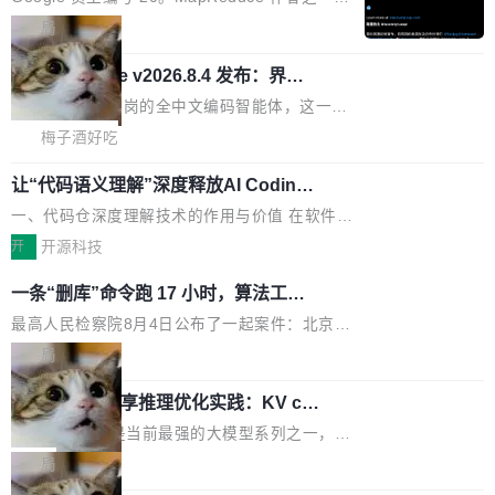
可控性和代码质量提出了更高要求。 首先是数据
各业的Agent走向规模化建设，算力构成形态逐
Bigtable 作者之一。TensorFlow 的作者之一。
局
安全与合规要求。对于大多数普通研发场景，公
渐丰富，用户关注的重点也在发生变化：不只是
Gemini 的架构师。Google 首席科学家。 Jeff D
有云模型能够满足快速试用和效率提升的需求。
让AI用起来，还要进一步看清混合算力时代下，
🔥 SolonCode v2026.8.4 发布：界面
ean 在 Google 工作了 27 年后，宣布离职。 他
但对于金融、能源、医疗等对数据安全要求较...
字体可调、22 种语言、记忆搜索增强
Token花在哪里、算力是否被充分利用，以及持
不是一个人走。一同离开的还有 Sanjay Ghema
打开终端就能上岗的全中文编码智能体，这一轮
续增长的AI成本该如何优化。 深信服AI算力网关
wat（Google 员工编号 23，Jeff Dean 二十多
把「看得清、用母语、记得住」三件事一次补
梅子酒好吃
正是围绕这些实际问题，从Token治理和成本治
年的编程搭档，MapReduce 和 Bigtable 的共同
齐。 SolonCode 是什么 SolonCode 是杭州无
理两个方面，让用户的每一份算力都看得清、管
作者）、Quoc Le（Google 大脑核心成员，Se
让“代码语义理解”深度释放AI Coding
耳科技研发的企业级终端编码智能体——一位全
得住、用得稳、省得下、更安全！ 一、从现在开
价值潜能：华为云码道（CodeArts）
q2Seq 和 DocAI 的共同发明人）以及 Oriol Vin
中文驱动的数字员工，自主理解需求、规划步
一、代码仓深度理解技术的作用与价值 在软件工
始，Token使用一目...
代码仓技术解析
yals（Gemini 联合负责人，AlphaSta...
骤、编写代码。不挑模型、不挑平台，curl 一行
程实践中，代码仓是企业核心知识资产的主要载
开
开源科技
装完即用。 开源地址：Gitee · GitCode · GitHu
体。企业级代码仓库通常包含数十万乃至数百万
一条“删库”命令跑 17 小时，算法工程
b 安装 支持 Java 8+（8~26）、macOS / Linu
个文件，其规模远超单次模型调用可承载的上下
师删光 89TB 数据只为干私活
x / Windows / Harmony PC。 # macOS / Linu
文窗口。随着项目规模的持续扩张与代码历史的
最高人民检察院8月4日公布了一起案件：北京一
x / Harmony PC curl -fsSL https://solon.noea
不断累积，代码仓中的模块关系、接口契约、业
名90后算法工程师王某，为了给自己接的私活腾
局
r.org/solon...
务逻辑等关键信息往往分散于数十乃至数百个文
服务器空间，删光了公司AI游戏部门的全部核心
Cloudflare 分享推理优化实践：KV ca
件之中，形成高度复杂的知识关联网络。传统的
数据。 王某2024年1月入职东城区某科技公司AI
che 量化 + 权重压缩，吞吐量提升 4
代码检索手段（如关键词匹配、目录遍历）仅能
短剧部门，有互联网大厂背景。在公司内部架构
Kimi 和 GLM 是当前最强的大模型系列之一，但
1%，成本降 30%
在语法层面完成文本定位，难以触及代码的语义
调整期间，部门三次通知全员将数据从A集群迁
它们有一个共同的问题：太吃显存了。月之暗面
局
内涵与结构关联，导致开发者使用代码智能体在
移到B集群，王某都回复了"收到"。 他没有迁移
的 Kimi K 系列和智谱的 GLM 都是长上下文、M