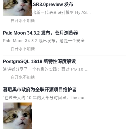
理解大规模代码仓时面临显著"代码仓理解"瓶
数据。2024年9月3日下午4点，他使用此前登录
腾讯混元 Hy ASR3.0preview 发布
oE 架构的大模型，好用到让人上瘾，但 GPU 显
颈。 代码仓深度理解服务（以下简称" CodeBas
的账号密码进入A集群，输入了一条被程序员圈
存永远不够用。 Cloudflare 的 Workers AI 团队
腾讯混元正式推出新一代语音识别模型 Hy ASR
e深度理解服务"）是华为云码道（CodeA...
称为"删库跑路"的命令——最高管理员权限、无
一直在跑这些模型的推理。他们在官方博客上发
3.0preview。基于最新一代大语言模型 Hy3 的
白开水不加糖
需确认、强制递归删除。17个小时后，运维人员
了一篇技术文章，详细拆解了三种让大模型在 G
语言理解能力，以及融合了高精度语音识别与深
发现异常并中止进程时，89TB数据已经没了。
PU 上跑得更省、更快的技术手段——KV cache
Pale Moon 34.3.2 发布，苍月浏览器
度语义理解能力，实现了语音识别能力的全面升
删掉的是AI游戏部门的全部开发文件，包括公司
量化、模型权重压缩、以及共享 KV cache 的完
级。 根据介绍，Hy ASR3.0preview 目标在于：
Pale Moon 34.3.2 现已发布，这是一个安全更
自研的多个文生3D和...
整性保护。效果是：吞吐量提升 41%，每 token
让语音识别不再只是听清，而是真正听懂。通过
新和少量网页兼容性修复版本。 Changes/fixe
白开水不加糖
成本降低 30%，精度不变。 FP8 省的不仅是显
先理解你的语境和意图，再把准确的文字直接给
s： 实现了URL.Parse()便捷功能 对浏览器内部
存 KV cache 是推理时最吃显...
到你。从“逐字转写、单点优化”演进为“理解语
PostgreSQL 18/19 新特性深度解读
函数添加了多项边界检查，以避免潜在的越界访
境、兼容场景、一键直出”。 Hy ASR 3.0 previe
问、下溢和溢出。（DiD） 修复了加载和解析内
演讲者分享了一个有趣的实践：面对 PG 18 已
w 不要求标准普通话，方言识别覆盖粤语、吴语
容提供的字体时出现的几个问题 为避免音频加
发布的 Release Notes，他利用 AI 工具（如 Co
白开水不加糖
等 10 大方言片区和 20 余个二级小片区。在开
载、处理和播放过程中可能出现的一系列错误，
pilot）对数千条 commit 日志进行自动分析，先
源评测集中，Hy ASR 3.0 preview 在多语种的
对音频采样频率设定了下限 采样率低于 8kHz
慕尼黑市政府为全职开源项目维护者提
让模型总结出三十余条潜在特性，再逐条要求生
WER（...
供资助
（通常被认为是 "telephone"/"walkie-talkie" 音
成详细解释和代码校验，最终筛选出对用户体感
"在过去大约 10 年的大部分时间里，libexpat 的
质的最低采样率）的音频格式将被拒绝 修复了 C
最强的若干项。对于尚未正式发版的 PG 19，则
维护工作一直与我的日常工作、家务、社交生活
局
SS 圆角虚线样式中可能存在的问题 如果表单中
通过拉取过去一年内（从 PG 18 Beta1 时间点
和休闲娱乐竞争时间。" 这是 libexpat 维护者 S
的图像元素不在同一个子树中，则它们将不再关
至今）的所有 commit，同样交由 AI 分析提炼。
ebastian Pipping 写在博客里的话。8 月 4 日，
联 加...
经过人工复核，准确度令人满意。这一方法也为
他宣布了一个新消息：从 2026 年 8 月 1 日起，