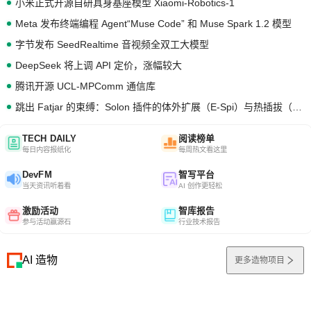
小米正式开源自研具身基座模型 Xiaomi-Robotics-1
Meta 发布终端编程 Agent“Muse Code” 和 Muse Spark 1.2 模型
字节发布 SeedRealtime 音视频全双工大模型
DeepSeek 将上调 API 定价，涨幅较大
腾讯开源 UCL-MPComm 通信库
跳出 Fatjar 的束缚：Solon 插件的体外扩展（E-Spi）与热插拔（H-Spi）
TECH DAILY
阅读榜单
每日内容报纸化
每周热文看这里
DevFM
智写平台
当天资讯听着看
AI 创作更轻松
激励活动
智库报告
参与活动赢源石
行业技术报告
AI 造物
更多造物项目