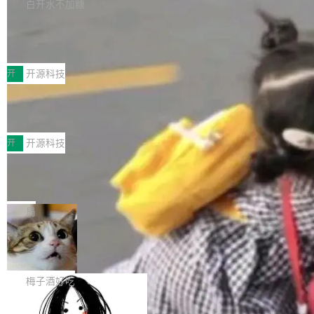
库，并将作为transport接入Mooncake TENT。
白开水不加糖
台 agent...
该通信库针对AI Memory池化场景的数据传输需
CoStrict入选工信部2025人工智能应用
求进行了深度优化，能够实现数据中心内大规模
典型案例
计算节点间多种内存类型的高性能通信。 UCL-
近日，工信部科技司公示《2025人工智能应用典
MPComm将作为一种传输引擎接入Mooncake T
型案例入选名单》，深信服“面向企业研发场景的
开
开源科技
ENT，实现零拷贝传输性能提升30%、非零拷贝
开源 AI 编程平台 CoStrict 应用”凭借卓越的技术
传输性能最高提升5倍。UCL-MPComm底层基
深信服AI算力网关入选工信部人工智能
创新与落地成效成功入选。 全链路私有化部署，
应用典型案例！
于自研UCL-Engine通信引擎，后续腾讯网平将
助力企业AI研发安全落地 当前，越来越多企业已
前不久，工业和信息化部正式发布《2025年人工
持续开源更多基于UCL-Engine的高性能通信组
经开始引入 AI Coding 工具，通过调用公有云模
智能应用典型案例名单》，集中展示人工智能在
开
开源科技
件。 腾讯网平团队在UCL-MPComm中实现了一
型或企业内部部署模型提升研发效率。但随着 AI
各领域的应用成果，覆盖技术底座、行业赋能、
个独立于业务线程的全局通信引擎（Engine），
Coding 从个人辅助工具逐步走向团队级、组织
Jeff Dean 离开 Google：一个时代的结
产品应用、支撑保障、专题等五大方向。深信服
并实...
束，一个实验室的开始
级应用，企业在规模化落地过程中，对安全性、
AI算力网关（AI创新平台）成功入选！ 随着各行
Google 员工编号 20。MapReduce 作者之一。
可控性和代码质量提出了更高要求。 首先是数据
各业的Agent走向规模化建设，算力构成形态逐
Bigtable 作者之一。TensorFlow 的作者之一。
局
安全与合规要求。对于大多数普通研发场景，公
渐丰富，用户关注的重点也在发生变化：不只是
Gemini 的架构师。Google 首席科学家。 Jeff D
有云模型能够满足快速试用和效率提升的需求。
让AI用起来，还要进一步看清混合算力时代下，
🔥 SolonCode v2026.8.4 发布：界面
ean 在 Google 工作了 27 年后，宣布离职。 他
但对于金融、能源、医疗等对数据安全要求较...
字体可调、22 种语言、记忆搜索增强
Token花在哪里、算力是否被充分利用，以及持
不是一个人走。一同离开的还有 Sanjay Ghema
打开终端就能上岗的全中文编码智能体，这一轮
续增长的AI成本该如何优化。 深信服AI算力网关
wat（Google 员工编号 23，Jeff Dean 二十多
把「看得清、用母语、记得住」三件事一次补
梅子酒好吃
正是围绕这些实际问题，从Token治理和成本治
年的编程搭档，MapReduce 和 Bigtable 的共同
齐。 SolonCode 是什么 SolonCode 是杭州无
理两个方面，让用户的每一份算力都看得清、管
作者）、Quoc Le（Google 大脑核心成员，Se
让“代码语义理解”深度释放AI Coding
耳科技研发的企业级终端编码智能体——一位全