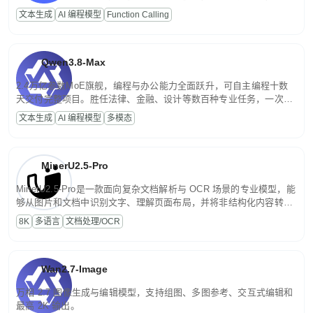
高并发、轻量化任务，适合日常对话、内容创作、基础 RAG、批量
文本生成
AI 编程模型
Function Calling
文案处理等普惠刚需场景。
Qwen3.8-Max
2.4万亿参数MoE旗舰，编程与办公能力全面跃升，可自主编程十数
天交付完整项目。胜任法律、金融、设计等数百种专业任务，一次对
话端到端交付生产级成果。原生视觉理解贯穿规划、执行与验证全流
文本生成
AI 编程模型
多模态
程，支持超长文档与长视频的深度语义解析。长程任务中自主规划与
闭环迭代，持续进化。
MinerU2.5-Pro
MinerU2.5-Pro是一款面向复杂文档解析与 OCR 场景的专业模型，能
够从图片和文档中识别文字、理解页面布局，并将非结构化内容转换
为便于存储、检索和二次处理的结构化结果。
8K
多语言
文档处理/OCR
Wan2.7-Image
万相 2.7 图像生成与编辑模型，支持组图、多图参考、交互式编辑和
最高 2K 输出。