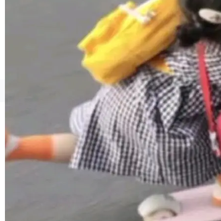
1，U1.5-Lite-Preview 在以下方向上带来了显著
提升： 原生支持4K图像生成； 更精细的局部纹
理、细节与真实世界质感； 更准确的中英文文字
生成与复杂版式组织； 更稳定的图...
©OSCHINA(OSChina.NET)
京ICP备2025119063号