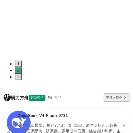
1
2
3
模力方舟
最新模型
热门模型
更多大模型
DeepSeek-V4-Flash-0731
高效轻量化MoE模型，总参284B，激活13B，原生支持百万超长上下
文能力。推理速度快、延迟低、调用成本低廉，综合能力均衡，主打