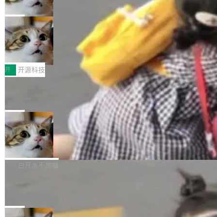
诉讼，称“Apple is getting this wron
（<a href="https://bugzilla.mozilla.org/show_
orkers 跑了十年 Isolate。用 CEO Matthew Pri
上个月，苹果一纸诉状把 OpenAI 告上法庭，指
g”
bug.cgi?id=204...
nce 的话说：「我们一生都在用 Isolate 运行代
控其挖角苹果前员工并窃取商业秘密。苹果的诉
局
码，而 AI Agent 不需要容器，它们需要的是 Iso
状把 OpenAI 描述成一个系统性地从前东家挖
late。」 容器为什么不合适 容器的问题在于启动
HUAWEI MatePad Edge上架WorkBu
人、套取机密信息的对手。 OpenAI 没发律师
ddy鸿蒙PC版，说话就能干活的AI办公
和销毁都太重了。一个 Agent 要执行的任务可能
函，也没选择庭外沉默。它在官网贴了一篇博
全能AI工作台WorkBuddy鸿蒙PC版上架HUAWE
搭子
只需要几毫秒的 CPU 时间，但容器从冷启动到
文，标题只有六个字：Apple is getting this wro
I MatePad Edge应用市场，直接下载即可使
开
开源科技
就绪要花数秒。如果未来有十...
ng。 然后，它把邮件往来和 iMessage 聊天记
用，与鸿蒙电脑上的体验一致。值得一提的是，
FFmpeg 9.0 发布：代号“Lei”，以此纪
录全贴了出来。 他发错人了 苹果外部律师 Gabr
这是目前市面上唯一支持平板接入WorkBuddy P
念中国开发者雷霄骅
iel Gross 来自 Weil 律所，2 月 23 日下午 5:53
C版的产品，搭载“人机双写”重磅功能——你写
全球知名开源多媒体框架 FFmpeg 今天正式发
给 OpenAI 总法律顾问 Che Chang 发了封邮
你的，AI写AI的，同屏协作互不干扰。一句话让
布了 9.0 版本。这个版本除了带来新一代音视频
局
件，附了一封长信，要求 OpenAI 配合调查前苹
AI帮你干活，现在开启全新体验！ 温馨提示：
处理能力和硬件加速支持之外，还有一个特殊之
果员工带走机密信...
亚马逊成本失控：AI 写代码烧掉 1215
体验WorkBuddy鸿蒙PC版前，请将 HUAWEI M
处：FFmpeg 9.0 的代号是“Lei”。 这个名字，
万元，超预算 860%
atePad Edge 升级至 HarmonyOS 6.1.0.135S
来自中国开发者雷霄骅（Lei Xiaohua）。 对于
外媒近日曝光了亚马逊的多份内部报告显示，AI
P9 patch03及以上版本。 *升级路径：设置 > 搜
很多中国音视频开发者而言，这个名字并不陌
导致公司在多个项目上超支。《金融时报》报道
白开水不加糖
索“软件更新” > 检查更新，即可搜索新版本，下
生。十年前，他通过大量中文技术文章、源码分
称，仅一个项目的成本超支就高达 180 万美元
载安装完成升级即可。 没有...
析和开源示例，让一代开发者第一次真正理解 F
Hugging Face CEO 发声：中国正在开
（约合人民币 1215 万元）。 具体来说，一名工
源模型上碾压我们
Fmpeg，也成为很多人进入音视频开发领域的
程师借助 Anthropic 旗下 Claude Sonnet 模型
"他们正在开源模型上碾压我们。" Hugging Fac
“启蒙老师”。 而今年，恰好是雷霄骅离世十周
编写程序，目标是完成电商平台作者信息与商品
e CEO Clément Delangue 在 CNBC 的采访里
局