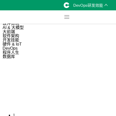
DevOps研发效能
综合
开源资讯
软件资讯
AI & 大模型
大前端
软件架构
开发技能
硬件 & IoT
DevOps
程序人生
数据库
1