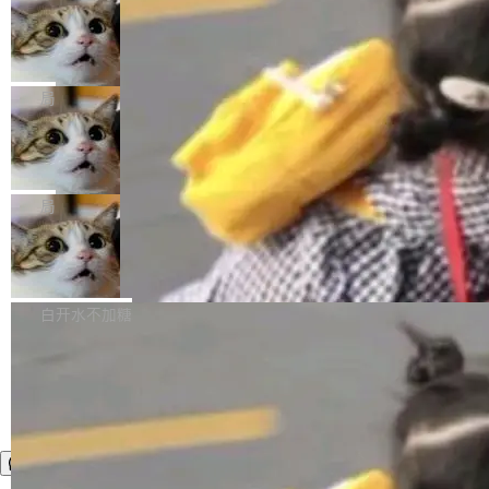
年。FFmpeg 社区最终选择用一个大版本的名
列表的数据匹配 —— 一项常规的数据处理任
没有拐弯抹角。他说中国正在赢得 AI 竞赛，而
字，留下了这份纪念。 雷霄骅曾是中国传媒大学
务，最终却产生了 180 万美元的账单，实际支出
当 AI agent 把源码变成了最好的扩展系
且按目前的速度，中国 AI 工具预计在今年底或
数字电视技术方向的博士生，长期从事视频、音
统，开发者工具必须开源
超出原定预算 860%。 更令人意外的是，该项目
2027 年就能追上美国前沿实验室的水平。 Dela
五年前，David Crawshaw 问过很多软件工程师
频技...
最终并未成功落地，而高额算力消耗持续运行长
ngue 把原因归结为一件事：开放协作。中国的
一个问题：你写过什么给自己用的程序？答案几
局
达 5 个月，公司直到财务对账时才察觉异常。这
AI 开发者在一个共享和协作的生态里加速迭代，
乎都是没有。工程师们整天用别人写的程序写程
意味着一个无人看管的 AI 程序，在近半年时间
而美国模型厂商在"闭门造车"。他的原话是 "buil
DeepSeek Harness 宣布内测邀请，全
序给别人用。偶尔有人自己写个博客系统、智能
里日夜不停地"烧钱"。 复盘显示，...
网最大规模开源 Agent 路演现场诞生
ding in silos"——各自为战，互不通气。 这个判
家居控制、家庭实验室，都算稀奇事。 Crawsh
一条内测招募帖，发出去的时候大概没人想到它
断从他嘴里说出来分量不同。Hugging Face 是
aw 是 Shelley 的作者，一个开源 AI coding age
会变成一场开源 Agent 生态的路演。 8月1日，
局
全球最大的开源 AI 平台，上面跑着上百万个模
nt。他最近在博客上写了一篇文章，核心论点很
DeepSeek Harness 团队负责人崔添翼（tiany
型。谁在开源赛道上领先，...
简单：开发者工具必须开源。 理由不是传统的自
商汤 SenseNova U1.5-Lite-Preview
i）在 X 上发帖： 「如果你是 Agent Harness 相
开源
由软件情怀，而是一个跟 AI agent 直接相关的
关开源项目的开发者，希望参加 DeepSeek Har
商汤科技宣布面向社区开源轻量级统一多模态模
技术判断。 两行 prompt 就能个性化任何软件 C
ness 的内测，可以回复或私信联系我。请附上
型的预览版本 SenseNova U1.5-Lite-Preview。
白开水不加糖
rawshaw 给出了两个 prompt。 第一个： "下载
GitHub id 以及开源代表作。」 DeepSeek 曾在
公告称，SenseNova U1.5-Lite-Preview并非简
某个软件的源码，在本地构建。修改 agent ...
官方招聘信息中写过一条简洁有力的公式：Mod
单的模型规模升级，而是基于 SenseNova U1
el + Harness = Agent。模型负责理解和推理，
的一次系统性迭代，不仅在同一架构中贯通视觉
Harness 负责把能力落到真实环境中——调用工
理解、推理、生成与编辑，还仅以 8B-MoT 的轻
具、读写文件、管理上下文、处理错误、完成闭
量大小，将能力推进到4K、更精细的真实质感、
环。崔添翼招人的标...
更复杂的视觉控制和可持续迭代编辑。 相比 U