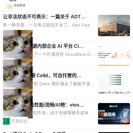
阅读榜单
让非法状态不可表示：一篇关于 ADT
的帖子在 Reddit 火了
有一种东西，一旦用过就回不去了。Alex Fedos
eev 管它叫"软件设计的基石"。 他说的东西不新
局
鲜——代数数据类型（ADT），尤其是和类型
Cloudflare 开源内部企业 AI 平台 Clou
（sum type）。但他说清楚了一件事：这不是类
dflare OS
型系统的学术体操，是日常编码的思维方式。 文
Cloudflare 发布了一个开源项目 Cloudflare O
章从一个简单的例子切入。一个网站的深色主题
S。如果你只看官方博客，你会觉得这是又一
局
设置，如果用布尔值 + 可空字段来表示——bool
个"AI 知识库 + 聊天机器人"——每个大厂都在
ean 表示是否可切换，nullable 的默认模式、浅
Deno 团队开源 Celld，可自托管的分
做，没什么新鲜的。 但 Kenton Varda 在 Twitte
布式 Durable Objects
色方案、深色方案——会产生大量无意义的组
r 上把事情说清楚了： 今天我们发布了 Cloudfla
Ryan Dahl 领导的 Deno 团队推出了最新开源项
合。方案缺了、配置冲突了、全 null 了。要知道
re OS，一个带连接器的聊天机器人，跟其他所
目 Celld，一个能在自己机器上运行 Cloudflare
局
哪些组合有效，作者说，你得靠"文档、校验、或
有科技公司做的一样。只不过，实际上它不一
Workers 和 Durable Objects 的守护进程。 设
者部落知识"。 换个写法。Rust 的 enum，两个
样。这是 Sandstorm.io 的重制版，我十年前的
鲁大师7月新机性能/流畅/AI榜：vivo夺
计思路很直接：每个对象是一个独立的 SQLite
变体：Switchable...
性能、流畅双第一，三星Galaxy Z系列
那个创业公司。不同的是，这次它构建在 Cloudf
数据库，按名称寻址，复制到你自己的 S3 兼容
2026年7月的手机市场，由于存储等硬件成本暴
新折叠缺席
lare Workers 上——我花了九年时间搭建的平台
存储库里。节点之间只通过这个存储库协调——
增，手机厂商的日子也不好过啊，新机速度明显
开
开源科技
——并且深度集成了 AI。这基本上是我十年秘密
没有控制平面，没有共识协议。每个对象自带一
放缓，因此硝烟味淡了许多。新机参数规格除开
计划的顶峰。 十年前，Ken...