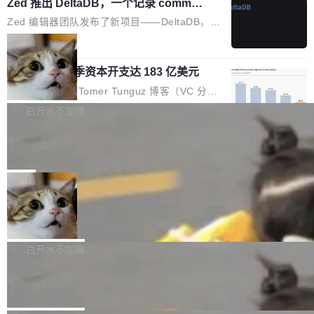
个小型数据库，应用天然按分片构建，单个数据
Zed 推出 DeltaDB，一个记录 commit
高价的三星折叠（三星Galaxy Z Fold8 Ultra / Z
之间所有操作的版本控制系统
库的竞争和爆炸半径问题在设计层面就被消除
Fold8 / Z Flip8）外，其余要么是中低端机器，
Zed 编辑器团队发布了新项目——DeltaDB，一
了。 闲置的 cell 会休眠到几乎不占资源。当 cel
例如iQOO Z11i、REDMI Note 17、REDMI No
个在 git commit 之间记录每一次编辑操作的版
局
l 迁移或唤醒时，新宿主从 S3 恢复 SQLite 数据
te 17 Pro、OPPO K15，要么是vivo X300 E这
本控制系统。目前处于 Early Access 阶段。 De
库继续执行。存储库是持久化的唯一真相...
样的次旗舰。 Galaxy Z Fold8 Ultra / Z Fold8 /
SpaceXAI 单季资本开支达 183 亿美元
ltaDB 的核心思路直接写在 landing page 最显
Z Flip8三款折叠屏新机均在7月22日发布，且全
眼的位置：「Software is made between com
根据风险投资人Tomer Tunguz 博客（VC 分
部搭载骁龙8 Elite Gen5 for Galaxy，它们本该
mits」——软件是在 commit 之间写出来的。git
析）披露的最新分析与第二季度业绩报告，Spac
白开水不加糖
是7月性...
只记录了你提交的最终状态，但真正的工作过程
eXAI在上个季度的总资本支出飙升至183.7亿美
——打字、删改、试错、agent 对话——都在 co
Meta 发布终端编程 Agent“Muse Cod
元。其中，绝大部分资金被直接用于 AI 领域，
e” 和 Muse Spark 1.2 模型
mmit 之间的空隙里丢失了。 DeltaDB 要做的就
金额高达158.3亿美元，这一单项投入已经逼近
Meta 今天发布了两款 AI 产品：Muse Code，
是把这段空隙补上。 回退到任何一次编辑：Delt
微软同期总资本开支的四成。 与亚马逊、Alpha
一个在终端里运行的编程 agent；Muse Spark
局
aDB 捕获 commit 之间的每一次操作，...
bet、微软以及 Meta 等传统科技巨头相比，Spa
1.2，驱动这个 agent 的新模型。一句话概括：
ceXAI的资金消耗速度尤为引人瞩目。然而，支
美团开源 LoHoSearch，用知识图谱校
你可以用 curl -fsSL https://dev.meta.ai/install.
准 AI 能力认知
撑庞大支出的资金来源却呈现出截然不同的面
sh | bash 安装一个能在大项目里自动规划、写
机器出题的前提，是让机器拥有全局视野。整个
貌。数据显示，微软和 Meta 主要依托充沛的经
代码、验证结果的 AI 终端工具。 据介绍，Muse
构建流程可以分为四个环节：建图 → 控制难度
白开水不加糖
营现金流来覆盖资本开支，其资本支出覆盖率分
Code 是 Meta 的编程 agent 产品。它和市场上
→ 质量把关 → 数据概览。
别达到155% 和106%;而SpaceXAI的经营现金
腾讯开源 UCL-MPComm 通信库
已有的终端编程 agent 在设计理念上有几个明显
流仅能覆盖资本开支的12...
的差异点。 异步后台 agent：Muse Code 有一
腾讯网平团队宣布开源了 UCL-MPComm 通信
个主 agent 循环，外加一组后台 agent。这些后