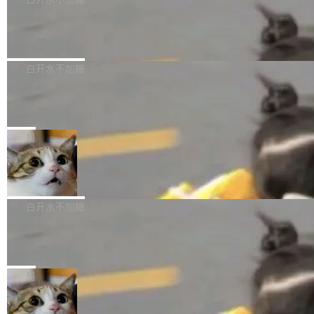
成本降低 30%，精度不变。 FP8 省的不仅是显
先理解你的语境和意图，再把准确的文字直接给
s： 实现了URL.Parse()便捷功能 对浏览器内部
存 KV cache 是推理时最吃显...
到你。从“逐字转写、单点优化”演进为“理解语
PostgreSQL 18/19 新特性深度解读
函数添加了多项边界检查，以避免潜在的越界访
境、兼容场景、一键直出”。 Hy ASR 3.0 previe
问、下溢和溢出。（DiD） 修复了加载和解析内
演讲者分享了一个有趣的实践：面对 PG 18 已
w 不要求标准普通话，方言识别覆盖粤语、吴语
容提供的字体时出现的几个问题 为避免音频加
发布的 Release Notes，他利用 AI 工具（如 Co
白开水不加糖
等 10 大方言片区和 20 余个二级小片区。在开
载、处理和播放过程中可能出现的一系列错误，
pilot）对数千条 commit 日志进行自动分析，先
源评测集中，Hy ASR 3.0 preview 在多语种的
对音频采样频率设定了下限 采样率低于 8kHz
慕尼黑市政府为全职开源项目维护者提
让模型总结出三十余条潜在特性，再逐条要求生
WER（...
供资助
（通常被认为是 "telephone"/"walkie-talkie" 音
成详细解释和代码校验，最终筛选出对用户体感
"在过去大约 10 年的大部分时间里，libexpat 的
质的最低采样率）的音频格式将被拒绝 修复了 C
最强的若干项。对于尚未正式发版的 PG 19，则
维护工作一直与我的日常工作、家务、社交生活
局
SS 圆角虚线样式中可能存在的问题 如果表单中
通过拉取过去一年内（从 PG 18 Beta1 时间点
和休闲娱乐竞争时间。" 这是 libexpat 维护者 S
的图像元素不在同一个子树中，则它们将不再关
至今）的所有 commit，同样交由 AI 分析提炼。
Firefox 153.0.3 发布
ebastian Pipping 写在博客里的话。8 月 4 日，
联 加...
经过人工复核，准确度令人满意。这一方法也为
他宣布了一个新消息：从 2026 年 8 月 1 日起，
Firefox 153.0.3 现已发布，具体更新内容如
社区爱好者提供了高效跟踪新版本的思路。
他可以全职维护 libexpat 了，最长 6 个月。发
下： New Smart Window 包含多项增强功能：
白开水不加糖
工资的是慕尼黑市政府。 libexpat 是一个 C99
<ul> <li>现在建议列表会显示更多结果，方便用
编写的流式 XML 解析器，MIT 许可证。和 libx
Cloudflare Computer 开源：你的 Age
户查找历史记录和切换到已打开的标签页。（<a
nt 需要一台电脑，而不是一个容器
ml2 一样，它是世界上使用最广泛的 XML 解析
href="https://bugzilla.mozilla.org/show_bug.c
Cloudflare 开源了名为 @cloudflare/computer
库之一。你的操作系统、浏览器、无数的基础设
gi?id=2019042">Bug&nbsp;2019042</a>）</l
的 npm 包。项目的核心论点是：容器不适合 Ag
局
施软件，很可能都在用它。而过去十年，维护它
i> <li>现在，助手可以直接使用 Exa 的网络搜索
ent 计算。真正适合的，是 Isolate。 Cloudflare
的人一直在用业余...
结果回答问题，而无需将问题转交给搜索引擎。
OpenAI 公开邮件和聊天记录回应苹果
工程师在这件事上没什么可谦虚的——他们用 W