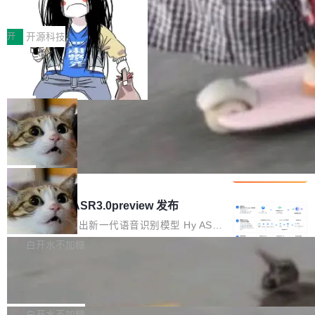
得住、用得稳、省得下、更安全！ 一、从现在开
价值潜能：华为云码道（CodeArts）
q2Seq 和 DocAI 的共同发明人）以及 Oriol Vin
中文驱动的数字员工，自主理解需求、规划步
一、代码仓深度理解技术的作用与价值 在软件工
始，Token使用一目...
代码仓技术解析
yals（Gemini 联合负责人，AlphaSta...
骤、编写代码。不挑模型、不挑平台，curl 一行
程实践中，代码仓是企业核心知识资产的主要载
开
开源科技
装完即用。 开源地址：Gitee · GitCode · GitHu
体。企业级代码仓库通常包含数十万乃至数百万
b 安装 支持 Java 8+（8~26）、macOS / Linu
一条“删库”命令跑 17 小时，算法工程
个文件，其规模远超单次模型调用可承载的上下
师删光 89TB 数据只为干私活
x / Windows / Harmony PC。 # macOS / Linu
文窗口。随着项目规模的持续扩张与代码历史的
最高人民检察院8月4日公布了一起案件：北京一
x / Harmony PC curl -fsSL https://solon.noea
不断累积，代码仓中的模块关系、接口契约、业
名90后算法工程师王某，为了给自己接的私活腾
局
r.org/solon...
务逻辑等关键信息往往分散于数十乃至数百个文
服务器空间，删光了公司AI游戏部门的全部核心
件之中，形成高度复杂的知识关联网络。传统的
Cloudflare 分享推理优化实践：KV ca
数据。 王某2024年1月入职东城区某科技公司AI
che 量化 + 权重压缩，吞吐量提升 4
代码检索手段（如关键词匹配、目录遍历）仅能
短剧部门，有互联网大厂背景。在公司内部架构
Kimi 和 GLM 是当前最强的大模型系列之一，但
1%，成本降 30%
在语法层面完成文本定位，难以触及代码的语义
调整期间，部门三次通知全员将数据从A集群迁
它们有一个共同的问题：太吃显存了。月之暗面
局
内涵与结构关联，导致开发者使用代码智能体在
移到B集群，王某都回复了"收到"。 他没有迁移
的 Kimi K 系列和智谱的 GLM 都是长上下文、M
理解大规模代码仓时面临显著"代码仓理解"瓶
腾讯混元 Hy ASR3.0preview 发布
数据。2024年9月3日下午4点，他使用此前登录
oE 架构的大模型，好用到让人上瘾，但 GPU 显
颈。 代码仓深度理解服务（以下简称" CodeBas
的账号密码进入A集群，输入了一条被程序员圈
存永远不够用。 Cloudflare 的 Workers AI 团队
腾讯混元正式推出新一代语音识别模型 Hy ASR
e深度理解服务"）是华为云码道（CodeA...
称为"删库跑路"的命令——最高管理员权限、无
一直在跑这些模型的推理。他们在官方博客上发
3.0preview。基于最新一代大语言模型 Hy3 的
白开水不加糖
需确认、强制递归删除。17个小时后，运维人员
了一篇技术文章，详细拆解了三种让大模型在 G
语言理解能力，以及融合了高精度语音识别与深
发现异常并中止进程时，89TB数据已经没了。
Pale Moon 34.3.2 发布，苍月浏览器
PU 上跑得更省、更快的技术手段——KV cache
度语义理解能力，实现了语音识别能力的全面升
删掉的是AI游戏部门的全部开发文件，包括公司
量化、模型权重压缩、以及共享 KV cache 的完
级。 根据介绍，Hy ASR3.0preview 目标在于：
Pale Moon 34.3.2 现已发布，这是一个安全更
自研的多个文生3D和...
整性保护。效果是：吞吐量提升 41%，每 token
让语音识别不再只是听清，而是真正听懂。通过
新和少量网页兼容性修复版本。 Changes/fixe
白开水不加糖