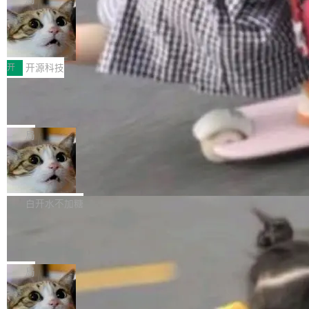
哪些组合有效，作者说，你得靠"文档、校验、或
有科技公司做的一样。只不过，实际上它不一
Workers 和 Durable Objects 的守护进程。 设
者部落知识"。 换个写法。Rust 的 enum，两个
样。这是 Sandstorm.io 的重制版，我十年前的
鲁大师7月新机性能/流畅/AI榜：vivo夺
计思路很直接：每个对象是一个独立的 SQLite
变体：Switchable...
性能、流畅双第一，三星Galaxy Z系列
那个创业公司。不同的是，这次它构建在 Cloudf
数据库，按名称寻址，复制到你自己的 S3 兼容
2026年7月的手机市场，由于存储等硬件成本暴
新折叠缺席
lare Workers 上——我花了九年时间搭建的平台
存储库里。节点之间只通过这个存储库协调——
增，手机厂商的日子也不好过啊，新机速度明显
开
开源科技
——并且深度集成了 AI。这基本上是我十年秘密
没有控制平面，没有共识协议。每个对象自带一
放缓，因此硝烟味淡了许多。新机参数规格除开
计划的顶峰。 十年前，Ken...
个小型数据库，应用天然按分片构建，单个数据
Zed 推出 DeltaDB，一个记录 commit
高价的三星折叠（三星Galaxy Z Fold8 Ultra / Z
之间所有操作的版本控制系统
库的竞争和爆炸半径问题在设计层面就被消除
Fold8 / Z Flip8）外，其余要么是中低端机器，
Zed 编辑器团队发布了新项目——DeltaDB，一
了。 闲置的 cell 会休眠到几乎不占资源。当 cel
例如iQOO Z11i、REDMI Note 17、REDMI No
个在 git commit 之间记录每一次编辑操作的版
局
l 迁移或唤醒时，新宿主从 S3 恢复 SQLite 数据
te 17 Pro、OPPO K15，要么是vivo X300 E这
本控制系统。目前处于 Early Access 阶段。 De
库继续执行。存储库是持久化的唯一真相...
样的次旗舰。 Galaxy Z Fold8 Ultra / Z Fold8 /
SpaceXAI 单季资本开支达 183 亿美元
ltaDB 的核心思路直接写在 landing page 最显
Z Flip8三款折叠屏新机均在7月22日发布，且全
眼的位置：「Software is made between com
根据风险投资人Tomer Tunguz 博客（VC 分
部搭载骁龙8 Elite Gen5 for Galaxy，它们本该
mits」——软件是在 commit 之间写出来的。git
析）披露的最新分析与第二季度业绩报告，Spac
白开水不加糖
是7月性...
只记录了你提交的最终状态，但真正的工作过程
eXAI在上个季度的总资本支出飙升至183.7亿美
——打字、删改、试错、agent 对话——都在 co
Meta 发布终端编程 Agent“Muse Cod
元。其中，绝大部分资金被直接用于 AI 领域，
e” 和 Muse Spark 1.2 模型
mmit 之间的空隙里丢失了。 DeltaDB 要做的就
金额高达158.3亿美元，这一单项投入已经逼近
Meta 今天发布了两款 AI 产品：Muse Code，
是把这段空隙补上。 回退到任何一次编辑：Delt
微软同期总资本开支的四成。 与亚马逊、Alpha
一个在终端里运行的编程 agent；Muse Spark
局
aDB 捕获 commit 之间的每一次操作，...
bet、微软以及 Meta 等传统科技巨头相比，Spa
1.2，驱动这个 agent 的新模型。一句话概括：
ceXAI的资金消耗速度尤为引人瞩目。然而，支
美团开源 LoHoSearch，用知识图谱校
你可以用 curl -fsSL https://dev.meta.ai/install.