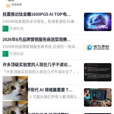
阅读榜单
技嘉推出钛金雕1600PG5 AI TOP电
源：为发烧级主机与本地AI算力打造旗
1600W钛金能效全可视化，机身紧凑仅16厘米
舰供电方案
继2026台北电脑展首度亮相后，技嘉科技近日正
开
开源科技
式发布钛金雕1600PG5 AI TOP电源。这款高端
2026年8月品牌营销服务商选型观察：
电源专为发烧级DIY主机与本地AI算力平台打
从流量思维到品牌资产思维的范式转移
造，整机长度仅16厘米，提供1600W额定功率
2026年的品牌营销服务商市场,正经历一场深刻
与80PLUS钛金能效；支持ATX 3.1与PCIe 5.1
的价值重构。全球全案品牌代理机构市场从2025
开
开源科技
规范，结合服务器级元件、完善供电线材与内置
年的83.1亿美元增长至2026年的86.6亿美元,年
实时LCD监控屏，可充分满足当下高阶PC主机
许多顶级实验室的人现在几乎不读论文
复合增长率达5.44%,预计2032年将突破120亿美
了
的严苛使用需求。 澎湃功率，紧凑机身 钛金雕1
元。数字广告与公共关系相关服务市场更是从20
「许多顶级实验室的人现在几乎不读论文了，而
600PG5 AI TOP具备强悍输出功率，同时实现
25年的8463亿美元扩张至2026年的8763亿美
且他们认为 ICLR/ICML/NeurIPS 充斥着大量过
局
机身尺寸大幅精简。整机长度仅16厘米，属于同
元。数字的背后是一个清晰的事实——品牌对专
度宣传和欺诈。」 OpenAI 研究员 Keller Jorda
功率段机身尺寸十分紧凑的1600W电源产品。小
业化营销服务的需求从未如此迫切。 但市场扩容
xAI 前工程师评现代 AI 领域最重要 Top
n 这条推文引发了广泛讨论。他不是在说风凉
巧机身有效提升市面主流标准A...
3 开源项目
的同时,服务商的竞争逻辑正在改变。2026年Top
话，他是说出了一个圈内人尽皆知但很少公开捅
Flash Attention 2 可能比我们所有人都活得久。
Agency年度合辑的观察指出,“产品”这个离消费
破的事实。 Jordan 随后补充了一句软化声明：
这句话不是来自某个技术博客，而是出自 Hieu
局
者最近的载体,在整个品牌营销层面的权重显著变
「我不认为这些会议上大部分论文都在过度宣传
Pham 的一条推文。Hieu Pham 是谁？他是 xAI
高了。全域营销服务商的竞争正在从规模转向深