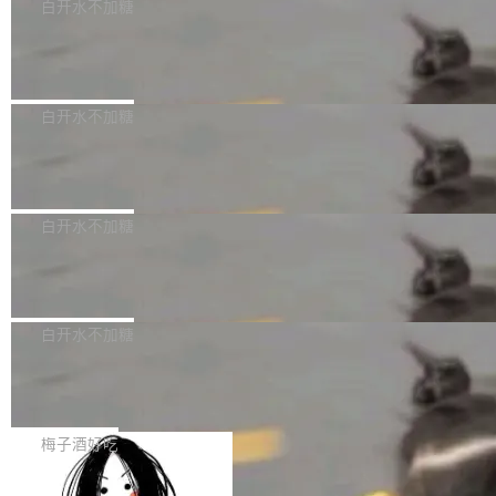
可以用来分析、提炼、审阅、建议，但不能用来
有限公司披露IPO发行价格及战略配售结果，杭
白开水不加糖
创作。 具体来说，LLM 生成的代码可以提交，
州深度求索人工智能基础技术研究有限公司（De
Docker 29.7.2 发布
但必须满足五个条件：预先安排、非关键、高质
epSeek）获配93.3399万股，按150.8元/股发行
量、充分测试、充分审查，并且必须披露。LLM
价格计算，认购金额约1.41亿元，股份锁定期为
Docker 29.7.2 现已发布，具体更新内容如下：
不得生成涉及安全性的关键变更，除非作者本身
36个月。 公告显示，本次宇树科技战略配售对
Bug fixes and enhancements 修复多次传递同
白开水不加糖
就是领域专家。即使如此，政策也"强烈不建
象主要包括长期投资机构、与公司业务具有战略
一环境变量时，docker service create和docker
议"这么做。 对于不披露的情况，审核者可以直
合作关系或长期合作愿景的大型企业、科创板保
Apache Fluss 毕业成为顶级项目
service update会发生 panic 的问题。docker/cl
接关闭 PR，无需解释。 政策作者 Jynn Ne...
荐人跟投子公司，以及公司高级管理人员和核心
i#7145 修复了 Docker Engine 29.7.0 中引入的
今年 7 月，Apache Fluss 的毕业提案在 Apach
员工参与设立的专项资产管理计划。其中，Dee
一个回归问题，该问题导致拉取镜像时会拒绝包
e 孵化器项目管理委员会（IPMC）投票中获得
白开水不加糖
pSeek作为与宇树科技具备战略合作关系的企
含绝对 hardlink 目标的镜像（此类镜像由某些镜
全票通过，随后获 Apache 软件基金会董事会批
业，获配股份数量占本次发行数量的2.31%。 除
像构建工具生成）。moby/moby#53305 修复了
马斯克 AI 百科项目 Grokipedia 被曝数
准。今天，Apache 软件基金会正式宣布 Apach
DeepSeek外，腾讯旗下上海启善投资有限公司
月未更新
Docker Engine 29.7.0 中引入的一个回归问
e Fluss 孵化毕业，成为 Apache 顶级项目（TL
埃隆·马斯克推出的AI百科项目 Grokipedia 被曝
获配9...
题，该问题可能导致在旧版 Linux 内核...
P）！这一里程碑不仅标志着 Fluss 迈入新的发
长期停止内容更新，未能实现其作为“AI版维基百
白开水不加糖
展阶段，也将进一步推动流式存储、实时湖仓与
科”替代品的目标。 据 Lawfare 最新调查，自今
AI 数据基础加速融合，为实时数据基础设施的发
Solon I18n：三种解析器，零样板代码
年4月以来，Grokipedia 页面更新功能基本停
展开启新的篇章。
滞，过去三个月内没有任何条目完成更新，用户
如果你在 Spring Boot 里做过国际化，流程大概
提交的编辑请求也长期处于待处理状态。 Groki
是这样的：配 MessageSource 的 Bean、写 R
梅子酒好吃
pedia 于去年底上线，定位为由人工智能生成内
eloadableResourceBundleMessageSource、
容的百科平台，被马斯克视为传统众包百科网站
Apache Doris 4.1 全面增强 Iceberg：
声明 LocaleResolver、注册 LocaleChangeInt