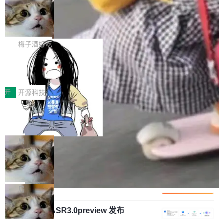
安全与合规要求。对于大多数普通研发场景，公
渐丰富，用户关注的重点也在发生变化：不只是
Gemini 的架构师。Google 首席科学家。 Jeff D
有云模型能够满足快速试用和效率提升的需求。
让AI用起来，还要进一步看清混合算力时代下，
🔥 SolonCode v2026.8.4 发布：界面
ean 在 Google 工作了 27 年后，宣布离职。 他
但对于金融、能源、医疗等对数据安全要求较...
字体可调、22 种语言、记忆搜索增强
Token花在哪里、算力是否被充分利用，以及持
不是一个人走。一同离开的还有 Sanjay Ghema
打开终端就能上岗的全中文编码智能体，这一轮
续增长的AI成本该如何优化。 深信服AI算力网关
wat（Google 员工编号 23，Jeff Dean 二十多
把「看得清、用母语、记得住」三件事一次补
梅子酒好吃
正是围绕这些实际问题，从Token治理和成本治
年的编程搭档，MapReduce 和 Bigtable 的共同
齐。 SolonCode 是什么 SolonCode 是杭州无
理两个方面，让用户的每一份算力都看得清、管
作者）、Quoc Le（Google 大脑核心成员，Se
让“代码语义理解”深度释放AI Coding
耳科技研发的企业级终端编码智能体——一位全
得住、用得稳、省得下、更安全！ 一、从现在开
价值潜能：华为云码道（CodeArts）
q2Seq 和 DocAI 的共同发明人）以及 Oriol Vin
中文驱动的数字员工，自主理解需求、规划步
一、代码仓深度理解技术的作用与价值 在软件工
始，Token使用一目...
代码仓技术解析
yals（Gemini 联合负责人，AlphaSta...
骤、编写代码。不挑模型、不挑平台，curl 一行
程实践中，代码仓是企业核心知识资产的主要载
开
开源科技
装完即用。 开源地址：Gitee · GitCode · GitHu
体。企业级代码仓库通常包含数十万乃至数百万
b 安装 支持 Java 8+（8~26）、macOS / Linu
一条“删库”命令跑 17 小时，算法工程
个文件，其规模远超单次模型调用可承载的上下
师删光 89TB 数据只为干私活
x / Windows / Harmony PC。 # macOS / Linu
文窗口。随着项目规模的持续扩张与代码历史的
最高人民检察院8月4日公布了一起案件：北京一
x / Harmony PC curl -fsSL https://solon.noea
不断累积，代码仓中的模块关系、接口契约、业
名90后算法工程师王某，为了给自己接的私活腾
局
r.org/solon...
务逻辑等关键信息往往分散于数十乃至数百个文
服务器空间，删光了公司AI游戏部门的全部核心
件之中，形成高度复杂的知识关联网络。传统的
Cloudflare 分享推理优化实践：KV ca
数据。 王某2024年1月入职东城区某科技公司AI
che 量化 + 权重压缩，吞吐量提升 4
代码检索手段（如关键词匹配、目录遍历）仅能
短剧部门，有互联网大厂背景。在公司内部架构
Kimi 和 GLM 是当前最强的大模型系列之一，但
1%，成本降 30%
在语法层面完成文本定位，难以触及代码的语义
调整期间，部门三次通知全员将数据从A集群迁
它们有一个共同的问题：太吃显存了。月之暗面
局
内涵与结构关联，导致开发者使用代码智能体在
移到B集群，王某都回复了"收到"。 他没有迁移
的 Kimi K 系列和智谱的 GLM 都是长上下文、M
理解大规模代码仓时面临显著"代码仓理解"瓶
数据。2024年9月3日下午4点，他使用此前登录
腾讯混元 Hy ASR3.0preview 发布
oE 架构的大模型，好用到让人上瘾，但 GPU 显