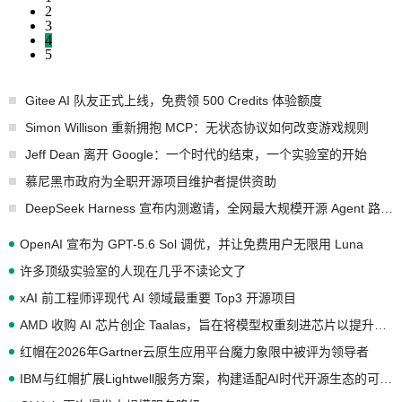
2
3
4
5
Gitee AI 队友正式上线，免费领 500 Credits 体验额度
Simon Willison 重新拥抱 MCP：无状态协议如何改变游戏规则
Jeff Dean 离开 Google：一个时代的结束，一个实验室的开始
慕尼黑市政府为全职开源项目维护者提供资助
DeepSeek Harness 宣布内测邀请，全网最大规模开源 Agent 路演现场诞生
OpenAI 宣布为 GPT-5.6 Sol 调优，并让免费用户无限用 Luna
许多顶级实验室的人现在几乎不读论文了
xAI 前工程师评现代 AI 领域最重要 Top3 开源项目
AMD 收购 AI 芯片创企 Taalas，旨在将模型权重刻进芯片以提升推理性能
红帽在2026年Gartner云原生应用平台魔力象限中被评为领导者
IBM与红帽扩展Lightwell服务方案，构建适配AI时代开源生态的可信基础设施