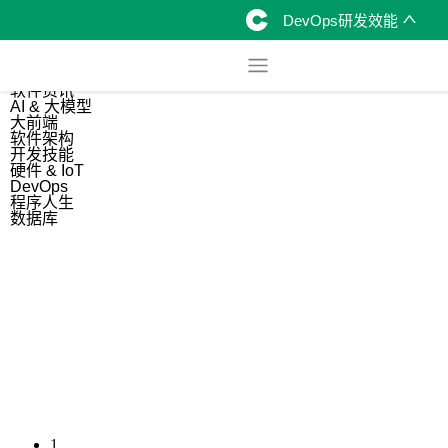
DevOps研发效能
综合
开源资讯
软件资讯
AI & 大模型
大前端
软件架构
开发技能
硬件 & IoT
DevOps
程序人生
数据库
1