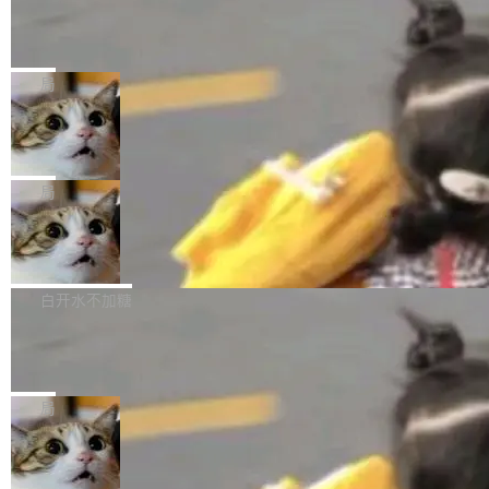
某个软件的源码，在本地构建。修改 agent ...
官方招聘信息中写过一条简洁有力的公式：Mod
Ubuntu 将核心系统包从 deb 转成了 s
单的模型规模升级，而是基于 SenseNova U1
nap
el + Harness = Agent。模型负责理解和推理，
的一次系统性迭代，不仅在同一架构中贯通视觉
Ubuntu 正在把又一个核心系统包从 deb 转为 s
Harness 负责把能力落到真实环境中——调用工
理解、推理、生成与编辑，还仅以 8B-MoT 的轻
nap。这次是 hwctl——一个用来检查 Ubuntu
局
具、读写文件、管理上下文、处理错误、完成闭
量大小，将能力推进到4K、更精细的真实质感、
硬件认证状态的命令行工具。 Canonical 工程师
环。崔添翼招人的标...
更复杂的视觉控制和可持续迭代编辑。 相比 U
Dario Amodei 担心新人来 Anthropic
Alan Griffiths 在邮件列表中说得很直白：「hwc
只为金钱，不为使命
1，U1.5-Lite-Preview 在以下方向上带来了显著
tl 是一个 Ubuntu 专有的包，它和它的依赖项都
顶级 AI 研究员在两家公司之间来回跳，中间只
提升： 原生支持4K图像生成； 更精细的局部纹
是 Ubuntu 专有的，不会用在其他发行版上。」
隔了几天。 Lilian Weng 上周刚宣布因健康原因
局
理、细节与真实世界质感； 更准确的中英文文字
所以 deb 版本的受众实际上为零。既然只有 Ub
离开 Thinking Machines Lab，说自己作为联合
生成与复杂版式组织； 更稳定的图...
untu 用户在用，那用 snap 打包就没什么可纠结
FFmpeg 9.0 发布
创始人的角色「太累了」。几天后，The Inform
的。 从 deb 到 snap 的迁移路径 hwctl 是 rust-
ation 就曝出她将重回 OpenAI，负责递归自我
FFmpeg 9.0 现已发布，包含多项改进。官方更
hwlib 硬件 API 库的一部分，命令行工具负责查
改进方向的研究。她是 Thinking Machines 过
新日志列出的 9.0 版本主要更新内容如下： 扩
白开水不加糖
询 Ubuntu 的硬件认证数据库。...
去一年内第四个离开的联合创始人。 这家由前
展 AMF 色彩转换器 (vf_vpp_amf) 的 HDR 功能
OpenAI CTO Mira Murati 创立的公司，连创始
DeepSeek V4 Flash 单日消耗 8 万亿 t
MP4 muxer 中支持 LCEVC 音轨复用 Playdate
okens 登顶热搜
团队都留不住。 但 Thinking Machines 不是唯
视频编码器和多路复用器 添加 v360_vulkan filt
8 万亿 tokens。一天。一家公司的消耗。 Open
一在人才争夺战中失血的公司。六月，Google
er HE-AAC 960 解码 (DAB+) transpose_cuda
Code 在 X 上发帖：「DeepSeek Flash did 8T
局
连失两员大将：Noam Shazeer 去了 Op...
filter 添加 AMF Frame Rate Converter (vf_frc
tokens on August 1st. 5T of free usage + 3T
_amf) filter SMPTE 2094-50 元数据支持和直
NetBSD 11.0 正式发布
on OpenCode Go.」79.8 万次浏览，连带着 #
通 ProRes RAW VideoToolbox 硬件加速器 AP
DeepSeek一天消耗了8万亿# 上了微博热搜——
NetBSD 11.0 现已正式发布，这是 NetBSD 操