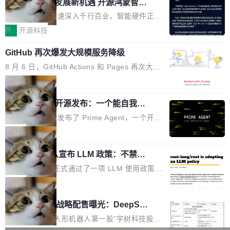
或造假。问题是，作为读者，如果你筛选出那些
共商智能硬件发展新机遇 开源鸿蒙智能
的早期工程师之一，在 Grok 训练基础设施团队
度,案例厚度、全域覆盖、多线协同...
硬件开发者日杭州站即将举行
看起来最令人兴奋的论文，那它们大部分都是过
工作过。近日他在 X 上发了一条帖子，列出了他
随着万物智联加速深入千行百业，智能硬件正从
度宣传的。」 这才是真正的痛点。不是所有论文
认为现代 AI 领域最重要的三个开源项目。 第一
单点设备迈向智能化、网联化、协同化发展。作
开
开源科技
都有问题，是最吸引眼球的那批论文最有问题。
个名字毫无悬念：Flash Attention 2。 Hieu 的
为面向全场景、跨终端的分布式操作系统，开源
他引用的帖子来自 Mathew Shen，一位 ICLR 2
理由很具体。FA 系列不需要解释，但 FA2 是他
GitHub 再次爆发大规模服务降级
鸿蒙通过统一技术底座和分布式能力，为不同类
026 的读者：「看了篇 ...
认为最重要的一个——复杂度恰到好处，刚好能
型智能设备的开发、连接与互联提供关键支撑，
8 月 6 日，GitHub Actions 和 Pages 再次大规
驱动你去学 CuTe，但还没被那些"邪恶的" Hopp
也为产业链企业探索产品创新与商业增长打开新
模服务降级，Actions 完全不可用超过 5 小时，
局
er++ 优化所淹没，足够容易修改和适配。 更关
的空间。 8月14日，开源鸿蒙智能硬件开发者日
webhook 停发，连自托管 runner 也因调度层故
键的是 FA2 的持久性...
（OHDD：OpenHarmony Hardware Develope
Prime Agent 开源发布：一个能自我改
障无法工作。Pages、Copilot code review、C
进的编程 Agent，ARC-AGI 3 超越人类
r Day）将在杭州启航。活动面向智能硬件产业
opilot coding agent 全部受影响。从检测到完全
Prime Intellect 发布了 Prime Agent，一个开源
专家基线
链企业和开发者，邀请行业专家与资深技术顾
恢复，大约 12 小时。 这是 2026 年 8 月的第六
的编程 Agent Harness，核心设计围绕两个抽
局
问，围绕开源鸿蒙技术能力、设备适配、芯片适
起事故，其中四起与 AI/Copilot 服务相关。 Git
象：Recursive Language Model（RLM）和 C
配、功耗与稳定性调优、兼容性测评及统一互联
Hub 员工 kdaigle 在 HN 讨论中贴出了一组数
Rust 项目团队宣布 LLM 政策：不禁
ontinual Harness。在 ARC-AGI 3 基准测试
等内容展开系统讲解和实战交流，帮助企业进一
止，但你要承认哪些代码不是你写的
据：2025 年全年 10 亿次 commit。现在，每周
上，Prime Agent + Opus 5 的组合达到了 95.
Rust 语言项目正式通过了一项 LLM 使用政策，
步了解开源鸿蒙在智能...
2.75 亿次，全年预计 140 亿次。GitHub...
5% RHAE Best@1，超过了 ARC 报告的人类专
覆盖 rust-lang/rust 单一仓库的代码贡献。这不
局
家基线 95.4%。 不是又一个 coding agent 包装
是项目级别的官方立场，目前由五个团队采纳，
宇树科技 IPO 战略配售曝光：DeepSe
器 Prime Agent 的架构和市面上大多数 coding
但它可能是主流开源项目中关于 AI 辅助贡献最
ek 获配 93.3 万股，锁定 36 个月
agent 有本质区别。大多数 agent harness 的设
细致的一份规则。 政策的核心只有一句话：LLM
8月6日晚间，“人形机器人第一股”宇树科技股份
计是基于早期模型的能力—...