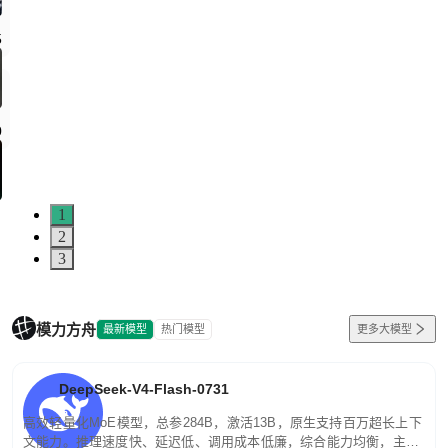
5
0
1
2
3
模力方舟
最新模型
热门模型
更多大模型
DeepSeek-V4-Flash-0731
高效轻量化MoE模型，总参284B，激活13B，原生支持百万超长上下
文能力。推理速度快、延迟低、调用成本低廉，综合能力均衡，主打