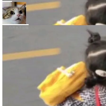
张CT影像上完成像素级精细分割，让系统"...
新功能 macOS：在 Connect/Share 按钮中添加
ube 视频，标题是"SwiftUI 七年后：一个平庸的
局
通过 AirDop 共享书籍的功能 Content server：
故事"。视频核心观点很简单：SwiftUI 发布七年
支持可向服务器后端添加新端点的插件 Edit boo
DBeaver 26.1.4 发布
了，仍然像一个永久公测版。 Manshin 从数据
k：Compress images：添加将 GIF 图像转换为
流、布局系统、API 稳定性、性能、跨平台五个
DBeaver 是一个免费开源的通用数据库工具，适
JPEG/WebP 的选项 ToC Editor：添加一个按
维度逐一批判了 SwiftUI。最让人印象深刻的一
用于开发人员和数据库管理员。DBeaver 26.1.4
白开水不加糖
钮，用于对目录中的条目进...
个论据是：苹果官方的 SwiftUI 教程项目 Land
现已发布，具体更新内容包括： AI 助手： <ul st
marks，用最新 Xcode 在最新 macOS 上构建
yle="margin-left:0; margin-right:0"> <li><span
运行，出来的效果是坏的——侧边栏按钮大小不
style="color:#000000">现在可以通过键盘访问
加载更多
一，界面错位。他说这个问题"两年前就发现了，
AI 聊天功能（添加了一些快捷键）</span></li>
至今没变"。 数据流方面，Manshin 指出 SwiftU
<li><span style="color:#000000">新增了始终
I 的属性包装器演进史...
在新 SQL 控制台中打开 AI 生成的脚本的功能</
span></li> <li><span style="color:#000000...