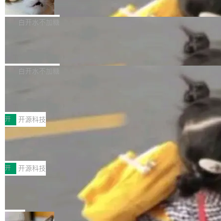
准 AI 能力认知
撑庞大支出的资金来源却呈现出截然不同的面
sh | bash 安装一个能在大项目里自动规划、写
机器出题的前提，是让机器拥有全局视野。整个
貌。数据显示，微软和 Meta 主要依托充沛的经
代码、验证结果的 AI 终端工具。 据介绍，Muse
构建流程可以分为四个环节：建图 → 控制难度
白开水不加糖
营现金流来覆盖资本开支，其资本支出覆盖率分
Code 是 Meta 的编程 agent 产品。它和市场上
→ 质量把关 → 数据概览。
别达到155% 和106%;而SpaceXAI的经营现金
已有的终端编程 agent 在设计理念上有几个明显
腾讯开源 UCL-MPComm 通信库
流仅能覆盖资本开支的12...
的差异点。 异步后台 agent：Muse Code 有一
腾讯网平团队宣布开源了 UCL-MPComm 通信
个主 agent 循环，外加一组后台 agent。这些后
库，并将作为transport接入Mooncake TENT。
白开水不加糖
台 agent...
该通信库针对AI Memory池化场景的数据传输需
CoStrict入选工信部2025人工智能应用
求进行了深度优化，能够实现数据中心内大规模
典型案例
计算节点间多种内存类型的高性能通信。 UCL-
近日，工信部科技司公示《2025人工智能应用典
MPComm将作为一种传输引擎接入Mooncake T
型案例入选名单》，深信服“面向企业研发场景的
开
开源科技
ENT，实现零拷贝传输性能提升30%、非零拷贝
开源 AI 编程平台 CoStrict 应用”凭借卓越的技术
深信服AI算力网关入选工信部人工智能
传输性能最高提升5倍。UCL-MPComm底层基
创新与落地成效成功入选。 全链路私有化部署，
应用典型案例！
于自研UCL-Engine通信引擎，后续腾讯网平将
助力企业AI研发安全落地 当前，越来越多企业已
前不久，工业和信息化部正式发布《2025年人工
持续开源更多基于UCL-Engine的高性能通信组
经开始引入 AI Coding 工具，通过调用公有云模
智能应用典型案例名单》，集中展示人工智能在
开
开源科技
件。 腾讯网平团队在UCL-MPComm中实现了一
型或企业内部部署模型提升研发效率。但随着 AI
各领域的应用成果，覆盖技术底座、行业赋能、
个独立于业务线程的全局通信引擎（Engine），
Coding 从个人辅助工具逐步走向团队级、组织
Jeff Dean 离开 Google：一个时代的结
产品应用、支撑保障、专题等五大方向。深信服
并实...
束，一个实验室的开始
级应用，企业在规模化落地过程中，对安全性、
AI算力网关（AI创新平台）成功入选！ 随着各行
Google 员工编号 20。MapReduce 作者之一。
可控性和代码质量提出了更高要求。 首先是数据
各业的Agent走向规模化建设，算力构成形态逐
Bigtable 作者之一。TensorFlow 的作者之一。
局