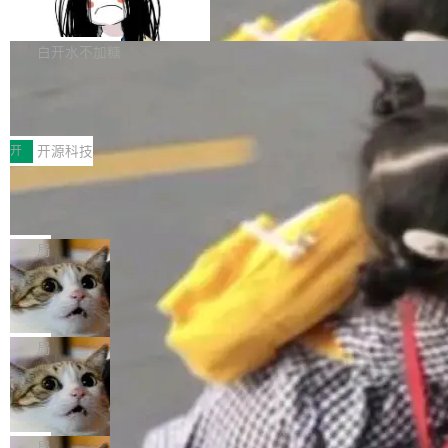
支持 UPDATE、MERGE INTO 与 Iceb
维基百科的替代方案。Lawfare 调查发现，无论
erceptor…五六步之后才能看到第一行翻译文
Apache Doris 4.1 要补齐的，正是缺失的那一
erg V3
热门页面还是低关注度页面，均未出现近期更
本。 Solon 换了个方式。整个 i18n 模块围绕三
半。在已有查询能力的基础上，Doris 进一步支
白开水不加糖
新，相关问题并非局限于特定领域，而是在不同
个解析器、一个注解、一个工具类展开——没有
持了 UPDATE、DELETE、MERGE INTO 等数
主题和访问量页面中普遍存在。 调查人员最初认
XML、没有拦截器注册、没有样板配置。 资源
Testin XAgent：CIO智能测试落地指南
据修改操作、完整的表结构管理与分区演进，以
为，Grokipedia可能只是限...
文件的约定 把文件放到 resources/i18n/ 下： r
及 rewrite_data_files、expire_snapshots 等日
7月30日，TiD2026质量竞争力大会在北京中关
esources/i18n/messages.properties ...
常维护操作，并完整支持 Iceberg V3 格式。
村国家自主创新示范区会议中心开幕。本届大会
开
开源科技
由中关村智联软件服务业质量创新联盟主办，以
让非法状态不可表示：一篇关于 ADT
“智构可信·质创未来——AI原生时代的质量新范
的帖子在 Reddit 火了
式”为主题，直面AI从实验室走向规模化产业落地
有一种东西，一旦用过就回不去了。Alex Fedos
的核心质量命题。会上，《2026智能研发生产力
eev 管它叫"软件设计的基石"。 他说的东西不新
局
工具选型手册》发布，Testin云测的Testin XAge
鲜——代数数据类型（ADT），尤其是和类型
Cloudflare 开源内部企业 AI 平台 Clou
nt智能测试系统入选AI测试领域代表产品。对CI
（sum type）。但他说清楚了一件事：这不是类
dflare OS
O而言，这提示了一个转变：AI测试正在从效率
型系统的学术体操，是日常编码的思维方式。 文
Cloudflare 发布了一个开源项目 Cloudflare O
工具升级为企业的质量基础设施。 CIO面对的新
章从一个简单的例子切入。一个网站的深色主题
S。如果你只看官方博客，你会觉得这是又一
局
现实 过去两年，CIO们的焦虑清单上多了两项：
设置，如果用布尔值 + 可空字段来表示——bool
个"AI 知识库 + 聊天机器人"——每个大厂都在
一是如何让大模型和智能体应用安全地从PoC走
Deno 团队开源 Celld，可自托管的分
ean 表示是否可切换，nullable 的默认模式、浅
做，没什么新鲜的。 但 Kenton Varda 在 Twitte
向生产，二是如何让测试团队跟得上AI应用...
布式 Durable Objects
色方案、深色方案——会产生大量无意义的组
r 上把事情说清楚了： 今天我们发布了 Cloudfla
Ryan Dahl 领导的 Deno 团队推出了最新开源项
合。方案缺了、配置冲突了、全 null 了。要知道
re OS，一个带连接器的聊天机器人，跟其他所
目 Celld，一个能在自己机器上运行 Cloudflare
局