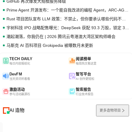
GitHub 再次爆发大规模服务降级
Prime Agent 开源发布：一个能自我改进的编程 Agent，ARC-AGI 3 超越人类专家基线
Rust 项目团队宣布 LLM 政策：不禁止，但你要承认哪些代码不是你写的
宇树科技 IPO 战略配售曝光：DeepSeek 获配 93.3 万股，锁定 36 个月
潮起潮落，你我仍在 | 2026 腾讯云粤港澳大湾区架构师峰会
马斯克 AI 百科项目 Grokipedia 被曝数月未更新
TECH DAILY
阅读榜单
每日内容报纸化
每周热文看这里
DevFM
智写平台
当天资讯听着看
AI 创作更轻松
激励活动
智库报告
参与活动赢源石
行业技术报告
AI 造物
更多造物项目