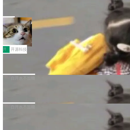
能表现。 在核心规格方面，B850 AO...
码、把关发版这两道关，还得靠人肉扛。 V5.0
竹知了：一个零依赖的单文件 HTML，
方式，以优化查询性能和吞吐量，减少集群中的
把儿时竹蝉玩具搬进浏览器
想让 AI 一起盯。
磁盘寻道和网络调用。 Dgraph v25.4.0 现已发
竹知了（zhuzhiliao）是那种小时候路边摊上几
布，具体更新内容包括： feat(zero)：Zero 现
块钱的玩意儿——一根小竹签，一个竹筒，一头
局
支持 --security superflag（token=...;whitelist
系着涂了松香的线。甩起来，竹膜震动，发出“哇
=...），与 Alpha 版本的格式一致，并据此对其
30倍效率升级：解锁医学影像数据要素
——哇”的蝉鸣声。实物越来越难找了，有开发者
价值化的真实路径
管理 HTTP 端点进行授权。 <blockquote> <p>
把它做成了 Web 玩具，放在 zhuzhiliao.imsai.c
完成一例腹部CT影像标注，张医生过去需要约1
<span><strong>警告：</strong>&nbsp;Zero
c 上，并在 GitHub 开源。 玩法很简单：按住屏
20个小时。他必须在数百张连续影像上，一笔一
开
开源科技
的 admin ...
幕画圈，或者直接甩手机。页面会实时显示转速
笔勾画边界，一层一层识别肌肉组织。如今，使
（圈/秒），声音来自真实竹知了录音的 1.72 秒
Apache Dubbo-go v3.3.2 正式发布
用东软飞标医学影像标注平台，同样的工作缩短
采样，无缝循环。音频解码失败时，还有一套合
至4小时，效率提升30倍。 这组数字背后，改变
这个版本面向生产环境，重心在内核稳定性。我
成兜底——锯齿波振荡器模拟脉冲，并联带通共
的不只是速度，而是把医学影像转化为AI能力的
们彻底收敛了旧配置体系，扩展了 Triple 协议与
白开水不加糖
振峰模拟竹膜和筒腔共鸣。 技术细节上，物理引
路径真正打通了。 大型医院积累的影像数据规模
泛化调用能力，加强了应用级元数据和服务治
擎是绳系质点模型：重力、弹性绳（只拉不
庞大，但不能直接用于训练模型。器官、病灶和
Calibre 9.12 发布，功能强大的开源电
理，同时集中修了并发安全、资源泄漏和热路径
推）、空气阻力，1/240 秒定步长积...
子书工具
组织边界，必须由专业医生逐层识别、标记和校
性能问题。
Calibre 开源项目是 Calibre 官方出的电子书管
正，才能成为机器能理解的高质量数据。医学影
理工具。它可以查看，转换，编辑和分类所有主
白开水不加糖
像AI落地最昂贵的环节，不是算法，是专业医生
流格式的电子书。Calibre 是个跨平台软件，可
的时间。 张医生是某三甲医院放射科副主任医
SwiftUI 问世七年了，为什么开发者还
以在 Linux、Windows 和 macOS 上运行。 Cal
师，牵头一项腹部肌肉影像课题。他需要在数百
在骂它？
ibre 9.12 现已正式发布，此次更新内容如下：
Yakov Manshin 发了一期长达 40 分钟的 YouT