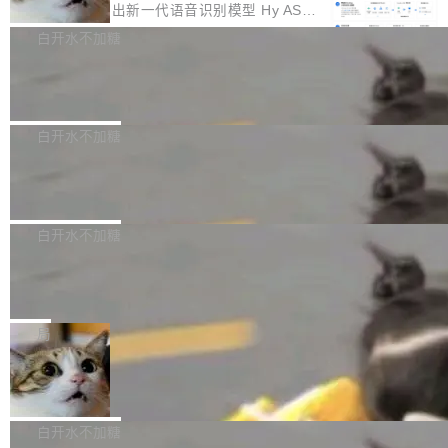
颈。 代码仓深度理解服务（以下简称" CodeBas
的账号密码进入A集群，输入了一条被程序员圈
存永远不够用。 Cloudflare 的 Workers AI 团队
腾讯混元正式推出新一代语音识别模型 Hy ASR
e深度理解服务"）是华为云码道（CodeA...
称为"删库跑路"的命令——最高管理员权限、无
一直在跑这些模型的推理。他们在官方博客上发
3.0preview。基于最新一代大语言模型 Hy3 的
白开水不加糖
需确认、强制递归删除。17个小时后，运维人员
了一篇技术文章，详细拆解了三种让大模型在 G
语言理解能力，以及融合了高精度语音识别与深
发现异常并中止进程时，89TB数据已经没了。
Pale Moon 34.3.2 发布，苍月浏览器
PU 上跑得更省、更快的技术手段——KV cache
度语义理解能力，实现了语音识别能力的全面升
删掉的是AI游戏部门的全部开发文件，包括公司
量化、模型权重压缩、以及共享 KV cache 的完
级。 根据介绍，Hy ASR3.0preview 目标在于：
Pale Moon 34.3.2 现已发布，这是一个安全更
自研的多个文生3D和...
整性保护。效果是：吞吐量提升 41%，每 token
让语音识别不再只是听清，而是真正听懂。通过
新和少量网页兼容性修复版本。 Changes/fixe
白开水不加糖
成本降低 30%，精度不变。 FP8 省的不仅是显
先理解你的语境和意图，再把准确的文字直接给
s： 实现了URL.Parse()便捷功能 对浏览器内部
存 KV cache 是推理时最吃显...
PostgreSQL 18/19 新特性深度解读
到你。从“逐字转写、单点优化”演进为“理解语
函数添加了多项边界检查，以避免潜在的越界访
境、兼容场景、一键直出”。 Hy ASR 3.0 previe
问、下溢和溢出。（DiD） 修复了加载和解析内
演讲者分享了一个有趣的实践：面对 PG 18 已
w 不要求标准普通话，方言识别覆盖粤语、吴语
容提供的字体时出现的几个问题 为避免音频加
发布的 Release Notes，他利用 AI 工具（如 Co
白开水不加糖
等 10 大方言片区和 20 余个二级小片区。在开
载、处理和播放过程中可能出现的一系列错误，
pilot）对数千条 commit 日志进行自动分析，先
源评测集中，Hy ASR 3.0 preview 在多语种的
对音频采样频率设定了下限 采样率低于 8kHz
慕尼黑市政府为全职开源项目维护者提
让模型总结出三十余条潜在特性，再逐条要求生
WER（...
供资助
（通常被认为是 "telephone"/"walkie-talkie" 音
成详细解释和代码校验，最终筛选出对用户体感
"在过去大约 10 年的大部分时间里，libexpat 的
质的最低采样率）的音频格式将被拒绝 修复了 C
最强的若干项。对于尚未正式发版的 PG 19，则
维护工作一直与我的日常工作、家务、社交生活
局
SS 圆角虚线样式中可能存在的问题 如果表单中
通过拉取过去一年内（从 PG 18 Beta1 时间点
和休闲娱乐竞争时间。" 这是 libexpat 维护者 S
的图像元素不在同一个子树中，则它们将不再关
至今）的所有 commit，同样交由 AI 分析提炼。
Firefox 153.0.3 发布
ebastian Pipping 写在博客里的话。8 月 4 日，
联 加...
经过人工复核，准确度令人满意。这一方法也为
他宣布了一个新消息：从 2026 年 8 月 1 日起，
Firefox 153.0.3 现已发布，具体更新内容如
社区爱好者提供了高效跟踪新版本的思路。
他可以全职维护 libexpat 了，最长 6 个月。发
下： New Smart Window 包含多项增强功能：
白开水不加糖