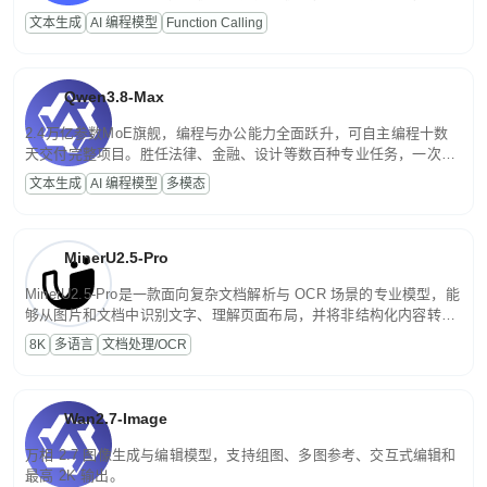
高并发、轻量化任务，适合日常对话、内容创作、基础 RAG、批量
文本生成
AI 编程模型
Function Calling
文案处理等普惠刚需场景。
Qwen3.8-Max
2.4万亿参数MoE旗舰，编程与办公能力全面跃升，可自主编程十数
天交付完整项目。胜任法律、金融、设计等数百种专业任务，一次对
话端到端交付生产级成果。原生视觉理解贯穿规划、执行与验证全流
文本生成
AI 编程模型
多模态
程，支持超长文档与长视频的深度语义解析。长程任务中自主规划与
闭环迭代，持续进化。
MinerU2.5-Pro
MinerU2.5-Pro是一款面向复杂文档解析与 OCR 场景的专业模型，能
够从图片和文档中识别文字、理解页面布局，并将非结构化内容转换
为便于存储、检索和二次处理的结构化结果。
8K
多语言
文档处理/OCR
Wan2.7-Image
万相 2.7 图像生成与编辑模型，支持组图、多图参考、交互式编辑和
最高 2K 输出。