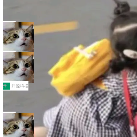
工资的是慕尼黑市政府。 libexpat 是一个 C99
<ul> <li>现在建议列表会显示更多结果，方便用
编写的流式 XML 解析器，MIT 许可证。和 libx
Cloudflare Computer 开源：你的 Age
户查找历史记录和切换到已打开的标签页。（<a
nt 需要一台电脑，而不是一个容器
ml2 一样，它是世界上使用最广泛的 XML 解析
href="https://bugzilla.mozilla.org/show_bug.c
Cloudflare 开源了名为 @cloudflare/computer
库之一。你的操作系统、浏览器、无数的基础设
gi?id=2019042">Bug&nbsp;2019042</a>）</l
的 npm 包。项目的核心论点是：容器不适合 Ag
局
施软件，很可能都在用它。而过去十年，维护它
i> <li>现在，助手可以直接使用 Exa 的网络搜索
ent 计算。真正适合的，是 Isolate。 Cloudflare
的人一直在用业余...
结果回答问题，而无需将问题转交给搜索引擎。
OpenAI 公开邮件和聊天记录回应苹果
工程师在这件事上没什么可谦虚的——他们用 W
诉讼，称“Apple is getting this wron
（<a href="https://bugzilla.mozilla.org/show_
orkers 跑了十年 Isolate。用 CEO Matthew Pri
上个月，苹果一纸诉状把 OpenAI 告上法庭，指
g”
bug.cgi?id=204...
nce 的话说：「我们一生都在用 Isolate 运行代
控其挖角苹果前员工并窃取商业秘密。苹果的诉
局
码，而 AI Agent 不需要容器，它们需要的是 Iso
状把 OpenAI 描述成一个系统性地从前东家挖
late。」 容器为什么不合适 容器的问题在于启动
HUAWEI MatePad Edge上架WorkBu
人、套取机密信息的对手。 OpenAI 没发律师
ddy鸿蒙PC版，说话就能干活的AI办公
和销毁都太重了。一个 Agent 要执行的任务可能
函，也没选择庭外沉默。它在官网贴了一篇博
全能AI工作台WorkBuddy鸿蒙PC版上架HUAWE
搭子
只需要几毫秒的 CPU 时间，但容器从冷启动到
文，标题只有六个字：Apple is getting this wro
I MatePad Edge应用市场，直接下载即可使
开
开源科技
就绪要花数秒。如果未来有十...
ng。 然后，它把邮件往来和 iMessage 聊天记
用，与鸿蒙电脑上的体验一致。值得一提的是，
录全贴了出来。 他发错人了 苹果外部律师 Gabr
FFmpeg 9.0 发布：代号“Lei”，以此纪
这是目前市面上唯一支持平板接入WorkBuddy P
念中国开发者雷霄骅
iel Gross 来自 Weil 律所，2 月 23 日下午 5:53
C版的产品，搭载“人机双写”重磅功能——你写
全球知名开源多媒体框架 FFmpeg 今天正式发
给 OpenAI 总法律顾问 Che Chang 发了封邮
你的，AI写AI的，同屏协作互不干扰。一句话让
布了 9.0 版本。这个版本除了带来新一代音视频
局
件，附了一封长信，要求 OpenAI 配合调查前苹
AI帮你干活，现在开启全新体验！ 温馨提示：
处理能力和硬件加速支持之外，还有一个特殊之
果员工带走机密信...
体验WorkBuddy鸿蒙PC版前，请将 HUAWEI M
亚马逊成本失控：AI 写代码烧掉 1215
处：FFmpeg 9.0 的代号是“Lei”。 这个名字，
万元，超预算 860%
atePad Edge 升级至 HarmonyOS 6.1.0.135S