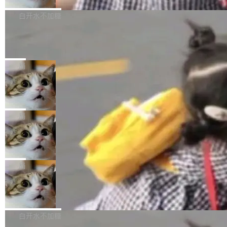
来自中国开发者雷霄骅（Lei Xiaohua）。 对于
外媒近日曝光了亚马逊的多份内部报告显示，AI
P9 patch03及以上版本。 *升级路径：设置 > 搜
很多中国音视频开发者而言，这个名字并不陌
导致公司在多个项目上超支。《金融时报》报道
白开水不加糖
索“软件更新” > 检查更新，即可搜索新版本，下
生。十年前，他通过大量中文技术文章、源码分
称，仅一个项目的成本超支就高达 180 万美元
载安装完成升级即可。 没有...
析和开源示例，让一代开发者第一次真正理解 F
Hugging Face CEO 发声：中国正在开
（约合人民币 1215 万元）。 具体来说，一名工
源模型上碾压我们
Fmpeg，也成为很多人进入音视频开发领域的
程师借助 Anthropic 旗下 Claude Sonnet 模型
"他们正在开源模型上碾压我们。" Hugging Fac
“启蒙老师”。 而今年，恰好是雷霄骅离世十周
编写程序，目标是完成电商平台作者信息与商品
e CEO Clément Delangue 在 CNBC 的采访里
局
年。FFmpeg 社区最终选择用一个大版本的名
列表的数据匹配 —— 一项常规的数据处理任
没有拐弯抹角。他说中国正在赢得 AI 竞赛，而
字，留下了这份纪念。 雷霄骅曾是中国传媒大学
务，最终却产生了 180 万美元的账单，实际支出
当 AI agent 把源码变成了最好的扩展系
且按目前的速度，中国 AI 工具预计在今年底或
数字电视技术方向的博士生，长期从事视频、音
统，开发者工具必须开源
超出原定预算 860%。 更令人意外的是，该项目
2027 年就能追上美国前沿实验室的水平。 Dela
五年前，David Crawshaw 问过很多软件工程师
频技...
最终并未成功落地，而高额算力消耗持续运行长
ngue 把原因归结为一件事：开放协作。中国的
一个问题：你写过什么给自己用的程序？答案几
局
达 5 个月，公司直到财务对账时才察觉异常。这
AI 开发者在一个共享和协作的生态里加速迭代，
乎都是没有。工程师们整天用别人写的程序写程
意味着一个无人看管的 AI 程序，在近半年时间
而美国模型厂商在"闭门造车"。他的原话是 "buil
DeepSeek Harness 宣布内测邀请，全
序给别人用。偶尔有人自己写个博客系统、智能
里日夜不停地"烧钱"。 复盘显示，...
网最大规模开源 Agent 路演现场诞生
ding in silos"——各自为战，互不通气。 这个判
家居控制、家庭实验室，都算稀奇事。 Crawsh
一条内测招募帖，发出去的时候大概没人想到它
断从他嘴里说出来分量不同。Hugging Face 是
aw 是 Shelley 的作者，一个开源 AI coding age
会变成一场开源 Agent 生态的路演。 8月1日，
局
全球最大的开源 AI 平台，上面跑着上百万个模
nt。他最近在博客上写了一篇文章，核心论点很
DeepSeek Harness 团队负责人崔添翼（tiany
型。谁在开源赛道上领先，...
简单：开发者工具必须开源。 理由不是传统的自
商汤 SenseNova U1.5-Lite-Preview
i）在 X 上发帖： 「如果你是 Agent Harness 相
开源
由软件情怀，而是一个跟 AI agent 直接相关的
关开源项目的开发者，希望参加 DeepSeek Har
商汤科技宣布面向社区开源轻量级统一多模态模
技术判断。 两行 prompt 就能个性化任何软件 C
ness 的内测，可以回复或私信联系我。请附上
型的预览版本 SenseNova U1.5-Lite-Preview。
白开水不加糖
rawshaw 给出了两个 prompt。 第一个： "下载
GitHub id 以及开源代表作。」 DeepSeek 曾在
公告称，SenseNova U1.5-Lite-Preview并非简