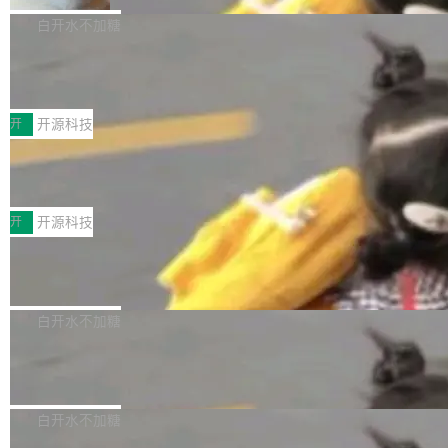
V ...
注意这是 OpenCode 一家的消耗。 OpenCode
作系统的第十八个主要版本。 自 NetBSD 10.1
白开水不加糖
是 Anomaly 出品的 AI 编程工具，套餐 10 美元/
以来的变化 更新亮点： 新增对 RISC-V 处理器
月。用户交了 10 美元，就能用 DeepSeek Flas
2026 ChinaJoy鸿蒙游戏增长臻享会举
架构的支持。NetBSD 11.0 是首个支持 64 位 R
办，鲸鸿动能系统呈现游戏行业解决方
h 随便写代码，按网友说法：「怎么使劲用也用
ISC-V 平台的稳定版本，涵盖一系列基于 StarFi
8月1日，2026 ChinaJoy期间，鸿蒙游戏增长臻
案
不完。」5T 来自免费额度，3T 来自 Go...
ve JH71XX 的设备，例如 VisionFive 2、PINE
享会在上海举办。鸿蒙生态的全场景智慧营销平
开
开源科技
64 STAR64，以及 QEMU。 增强了对 POSIX.1
台鲸鸿动能协同华为游戏中心，面向游戏行业开
-2024 和 C23 编程接口标准的兼容性。 compat
技嘉X3D系列再添新成员 B850 AORU
发者及生态伙伴，系统呈现了平台在游戏领域的
S ELITE X3D主板强化性能体验
_linux(8) 增强了对 Linux 系统调用的支持，包
完整能力版图——从IAP高价值用户的全周期经
面向AMD Ryzen X3D处理器玩家，技嘉X3D系
括 epoll（围绕 kqueue 实现）、POSIX 消息队
营、到IAA游戏的“买变一体”正循环、再到联运与
列主板阵容迎来新成员——B850 AORUS ELITE
开
开源科技
列、...
广告协同的全链路经营闭环，以及面向全球市场
X3D。作为面向主流高性能平台打造的全新主板
的出海增长布局。 华为终端云业务商业化销售负
Zadig v5.0 发布：AI 发布专员与 AI 审
产品，B850 AORUS ELITE X3D延续技嘉在X3
查专员上线
责人在开场致辞中表示，游戏开发者的核心诉求
D平台优化上的技术积累，旨在为游戏玩家带来
我们团队这几天最大的卡点不是 AI 写得不够
已不再是“多一个投放渠道”，而是一套能够持续
更稳定、更高效的装机选择。 B850 AORUS ELI
好，是 AI 写得太好了。 好到审查排期从两天的
白开水不加糖
驱动增长的体系。截至目前，搭载HarmonyOS
TE X3D基于AMD AM5平台打造，支持AMD Ry
活儿拖成了五天。PR 一堆起来没人敢合，发布
6的终端设备已突破7000万台，注册开发者数量
zen 9000/8000/7000系列处理器，并针对X3D
Dgraph v25.4.0 发布，具有图形后端的
窗口推了又推。好到合进 main 分支的代码，我
已突破 1100 万。随着鸿蒙生态汇聚越来越多的
原生 GraphQL 数据库
处理器特性进行平台级优化。其搭载X3D鸡血模
们自己都没看完。 这事不是个例。GitLab 调研
Dgraph 是一个水平可扩展的分布式 GraphQL
高质量游戏...
式2.0，可根据不同使用场景释放处理器潜力，
过 1528 名开发者，85% 说 AI 把瓶颈从写代码
数据库，有一个图形后端。作为一个原生的 Gra
白开水不加糖
帮助玩家在游戏与高负载应用中获得更充分的性
转移到了审代码。 写代码有人替你干了。但审代
phQL 数据库，它严格控制数据在磁盘上的排列