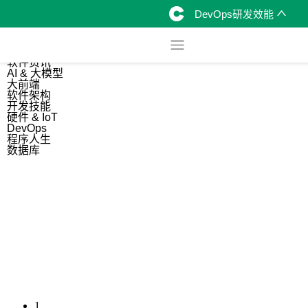
DevOps研发效能
综合
开源资讯
软件资讯
AI & 大模型
大前端
软件架构
开发技能
硬件 & IoT
DevOps
程序人生
数据库
1