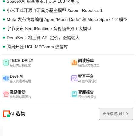
SpaceXAI 单季资本开支达 183 亿美元
小米正式开源自研具身基座模型 Xiaomi-Robotics-1
Meta 发布终端编程 Agent“Muse Code” 和 Muse Spark 1.2 模型
字节发布 SeedRealtime 音视频全双工大模型
DeepSeek 将上调 API 定价，涨幅较大
腾讯开源 UCL-MPComm 通信库
TECH DAILY
阅读榜单
每日内容报纸化
每周热文看这里
DevFM
智写平台
当天资讯听着看
AI 创作更轻松
激励活动
智库报告
参与活动赢源石
行业技术报告
AI 造物
更多造物项目