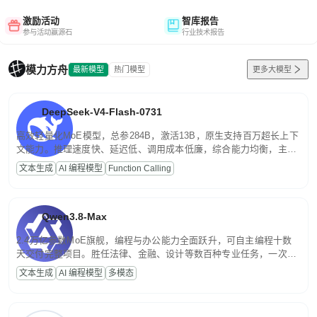
激励活动
智库报告
参与活动赢源石
行业技术报告
模力方舟
最新模型
热门模型
更多大模型
DeepSeek-V4-Flash-0731
高效轻量化MoE模型，总参284B，激活13B，原生支持百万超长上下
文能力。推理速度快、延迟低、调用成本低廉，综合能力均衡，主打
高并发、轻量化任务，适合日常对话、内容创作、基础 RAG、批量
文本生成
AI 编程模型
Function Calling
文案处理等普惠刚需场景。
Qwen3.8-Max
2.4万亿参数MoE旗舰，编程与办公能力全面跃升，可自主编程十数
天交付完整项目。胜任法律、金融、设计等数百种专业任务，一次对
话端到端交付生产级成果。原生视觉理解贯穿规划、执行与验证全流
文本生成
AI 编程模型
多模态
程，支持超长文档与长视频的深度语义解析。长程任务中自主规划与
闭环迭代，持续进化。