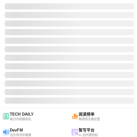
TECH DAILY
阅读榜单
每日内容报纸化
每周热文看这里
DevFM
智写平台
当天资讯听着看
AI 创作更轻松