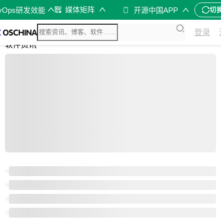
媒体矩阵
evOps研发效能
开源中国APP
切
综合
登录
开源资讯
软件资讯