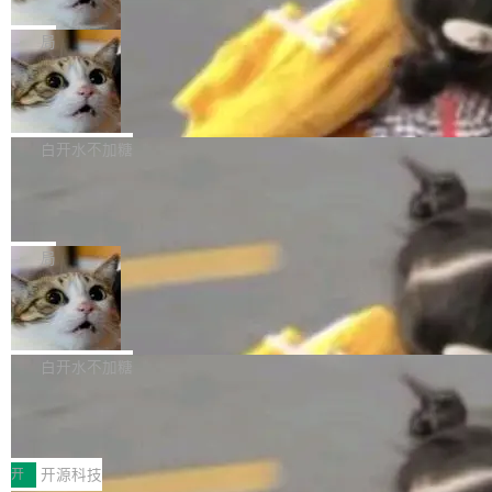
只为金钱，不为使命
1，U1.5-Lite-Preview 在以下方向上带来了显著
tl 是一个 Ubuntu 专有的包，它和它的依赖项都
顶级 AI 研究员在两家公司之间来回跳，中间只
提升： 原生支持4K图像生成； 更精细的局部纹
是 Ubuntu 专有的，不会用在其他发行版上。」
隔了几天。 Lilian Weng 上周刚宣布因健康原因
局
理、细节与真实世界质感； 更准确的中英文文字
所以 deb 版本的受众实际上为零。既然只有 Ub
离开 Thinking Machines Lab，说自己作为联合
生成与复杂版式组织； 更稳定的图...
FFmpeg 9.0 发布
untu 用户在用，那用 snap 打包就没什么可纠结
创始人的角色「太累了」。几天后，The Inform
的。 从 deb 到 snap 的迁移路径 hwctl 是 rust-
ation 就曝出她将重回 OpenAI，负责递归自我
FFmpeg 9.0 现已发布，包含多项改进。官方更
hwlib 硬件 API 库的一部分，命令行工具负责查
改进方向的研究。她是 Thinking Machines 过
新日志列出的 9.0 版本主要更新内容如下： 扩
白开水不加糖
询 Ubuntu 的硬件认证数据库。...
去一年内第四个离开的联合创始人。 这家由前
展 AMF 色彩转换器 (vf_vpp_amf) 的 HDR 功能
DeepSeek V4 Flash 单日消耗 8 万亿 t
OpenAI CTO Mira Murati 创立的公司，连创始
MP4 muxer 中支持 LCEVC 音轨复用 Playdate
okens 登顶热搜
团队都留不住。 但 Thinking Machines 不是唯
视频编码器和多路复用器 添加 v360_vulkan filt
8 万亿 tokens。一天。一家公司的消耗。 Open
一在人才争夺战中失血的公司。六月，Google
er HE-AAC 960 解码 (DAB+) transpose_cuda
Code 在 X 上发帖：「DeepSeek Flash did 8T
局
连失两员大将：Noam Shazeer 去了 Op...
filter 添加 AMF Frame Rate Converter (vf_frc
tokens on August 1st. 5T of free usage + 3T
_amf) filter SMPTE 2094-50 元数据支持和直
NetBSD 11.0 正式发布
on OpenCode Go.」79.8 万次浏览，连带着 #
通 ProRes RAW VideoToolbox 硬件加速器 AP
DeepSeek一天消耗了8万亿# 上了微博热搜——
NetBSD 11.0 现已正式发布，这是 NetBSD 操
V ...
注意这是 OpenCode 一家的消耗。 OpenCode
作系统的第十八个主要版本。 自 NetBSD 10.1
白开水不加糖
是 Anomaly 出品的 AI 编程工具，套餐 10 美元/
以来的变化 更新亮点： 新增对 RISC-V 处理器
月。用户交了 10 美元，就能用 DeepSeek Flas
2026 ChinaJoy鸿蒙游戏增长臻享会举
架构的支持。NetBSD 11.0 是首个支持 64 位 R
办，鲸鸿动能系统呈现游戏行业解决方
h 随便写代码，按网友说法：「怎么使劲用也用
ISC-V 平台的稳定版本，涵盖一系列基于 StarFi
8月1日，2026 ChinaJoy期间，鸿蒙游戏增长臻
案
不完。」5T 来自免费额度，3T 来自 Go...
ve JH71XX 的设备，例如 VisionFive 2、PINE
享会在上海举办。鸿蒙生态的全场景智慧营销平
开
开源科技