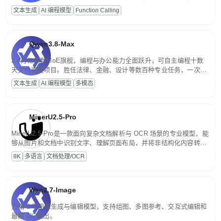
高并发、轻量化任务，适合日常对话、内容创作、基础 RAG、批量
文本生成
AI 编程模型
Function Calling
文案处理等普惠刚需场景。
Qwen3.8-Max
2.4万亿参数MoE旗舰，编程与办公能力全面跃升，可自主编程十数
天交付完整项目。胜任法律、金融、设计等数百种专业任务，一次对
话端到端交付生产级成果。原生视觉理解贯穿规划、执行与验证全流
文本生成
AI 编程模型
多模态
程，支持超长文档与长视频的深度语义解析。长程任务中自主规划与
闭环迭代，持续进化。
MinerU2.5-Pro
MinerU2.5-Pro是一款面向复杂文档解析与 OCR 场景的专业模型，能
够从图片和文档中识别文字、理解页面布局，并将非结构化内容转换
为便于存储、检索和二次处理的结构化结果。
8K
多语言
文档处理/OCR
Wan2.7-Image
万相 2.7 图像生成与编辑模型，支持组图、多图参考、交互式编辑和
最高 2K 输出。