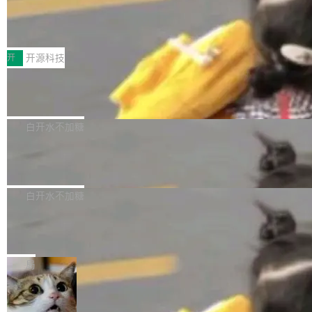
64 STAR64，以及 QEMU。 增强了对 POSIX.1
台鲸鸿动能协同华为游戏中心，面向游戏行业开
-2024 和 C23 编程接口标准的兼容性。 compat
技嘉X3D系列再添新成员 B850 AORU
发者及生态伙伴，系统呈现了平台在游戏领域的
S ELITE X3D主板强化性能体验
_linux(8) 增强了对 Linux 系统调用的支持，包
完整能力版图——从IAP高价值用户的全周期经
面向AMD Ryzen X3D处理器玩家，技嘉X3D系
括 epoll（围绕 kqueue 实现）、POSIX 消息队
营、到IAA游戏的“买变一体”正循环、再到联运与
列主板阵容迎来新成员——B850 AORUS ELITE
开
开源科技
列、...
广告协同的全链路经营闭环，以及面向全球市场
X3D。作为面向主流高性能平台打造的全新主板
的出海增长布局。 华为终端云业务商业化销售负
Zadig v5.0 发布：AI 发布专员与 AI 审
产品，B850 AORUS ELITE X3D延续技嘉在X3
查专员上线
责人在开场致辞中表示，游戏开发者的核心诉求
D平台优化上的技术积累，旨在为游戏玩家带来
我们团队这几天最大的卡点不是 AI 写得不够
已不再是“多一个投放渠道”，而是一套能够持续
更稳定、更高效的装机选择。 B850 AORUS ELI
好，是 AI 写得太好了。 好到审查排期从两天的
白开水不加糖
驱动增长的体系。截至目前，搭载HarmonyOS
TE X3D基于AMD AM5平台打造，支持AMD Ry
活儿拖成了五天。PR 一堆起来没人敢合，发布
6的终端设备已突破7000万台，注册开发者数量
zen 9000/8000/7000系列处理器，并针对X3D
Dgraph v25.4.0 发布，具有图形后端的
窗口推了又推。好到合进 main 分支的代码，我
已突破 1100 万。随着鸿蒙生态汇聚越来越多的
原生 GraphQL 数据库
处理器特性进行平台级优化。其搭载X3D鸡血模
们自己都没看完。 这事不是个例。GitLab 调研
Dgraph 是一个水平可扩展的分布式 GraphQL
高质量游戏...
式2.0，可根据不同使用场景释放处理器潜力，
过 1528 名开发者，85% 说 AI 把瓶颈从写代码
数据库，有一个图形后端。作为一个原生的 Gra
白开水不加糖
帮助玩家在游戏与高负载应用中获得更充分的性
转移到了审代码。 写代码有人替你干了。但审代
phQL 数据库，它严格控制数据在磁盘上的排列
能表现。 在核心规格方面，B850 AO...
码、把关发版这两道关，还得靠人肉扛。 V5.0
竹知了：一个零依赖的单文件 HTML，
方式，以优化查询性能和吞吐量，减少集群中的
把儿时竹蝉玩具搬进浏览器
想让 AI 一起盯。
磁盘寻道和网络调用。 Dgraph v25.4.0 现已发
竹知了（zhuzhiliao）是那种小时候路边摊上几
布，具体更新内容包括： feat(zero)：Zero 现
块钱的玩意儿——一根小竹签，一个竹筒，一头
局
支持 --security superflag（token=...;whitelist
系着涂了松香的线。甩起来，竹膜震动，发出“哇
=...），与 Alpha 版本的格式一致，并据此对其
30倍效率升级：解锁医学影像数据要素
——哇”的蝉鸣声。实物越来越难找了，有开发者
价值化的真实路径
管理 HTTP 端点进行授权。 <blockquote> <p>