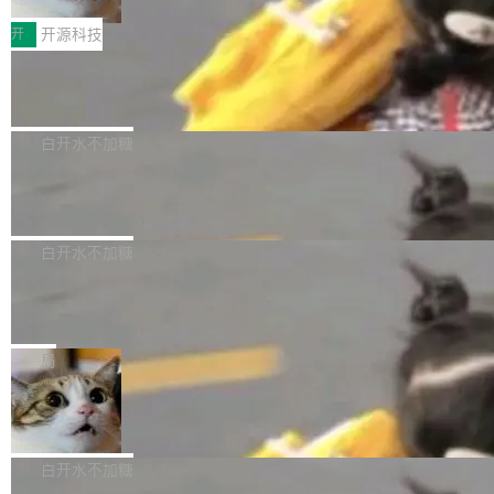
把它做成了 Web 玩具，放在 zhuzhiliao.imsai.c
完成一例腹部CT影像标注，张医生过去需要约1
<span><strong>警告：</strong>&nbsp;Zero
c 上，并在 GitHub 开源。 玩法很简单：按住屏
20个小时。他必须在数百张连续影像上，一笔一
开
开源科技
的 admin ...
幕画圈，或者直接甩手机。页面会实时显示转速
笔勾画边界，一层一层识别肌肉组织。如今，使
（圈/秒），声音来自真实竹知了录音的 1.72 秒
Apache Dubbo-go v3.3.2 正式发布
用东软飞标医学影像标注平台，同样的工作缩短
采样，无缝循环。音频解码失败时，还有一套合
至4小时，效率提升30倍。 这组数字背后，改变
这个版本面向生产环境，重心在内核稳定性。我
成兜底——锯齿波振荡器模拟脉冲，并联带通共
的不只是速度，而是把医学影像转化为AI能力的
们彻底收敛了旧配置体系，扩展了 Triple 协议与
白开水不加糖
振峰模拟竹膜和筒腔共鸣。 技术细节上，物理引
路径真正打通了。 大型医院积累的影像数据规模
泛化调用能力，加强了应用级元数据和服务治
擎是绳系质点模型：重力、弹性绳（只拉不
庞大，但不能直接用于训练模型。器官、病灶和
Calibre 9.12 发布，功能强大的开源电
理，同时集中修了并发安全、资源泄漏和热路径
推）、空气阻力，1/240 秒定步长积...
子书工具
组织边界，必须由专业医生逐层识别、标记和校
性能问题。
Calibre 开源项目是 Calibre 官方出的电子书管
正，才能成为机器能理解的高质量数据。医学影
理工具。它可以查看，转换，编辑和分类所有主
白开水不加糖
像AI落地最昂贵的环节，不是算法，是专业医生
流格式的电子书。Calibre 是个跨平台软件，可
的时间。 张医生是某三甲医院放射科副主任医
SwiftUI 问世七年了，为什么开发者还
以在 Linux、Windows 和 macOS 上运行。 Cal
师，牵头一项腹部肌肉影像课题。他需要在数百
在骂它？
ibre 9.12 现已正式发布，此次更新内容如下：
Yakov Manshin 发了一期长达 40 分钟的 YouT
张CT影像上完成像素级精细分割，让系统"...
新功能 macOS：在 Connect/Share 按钮中添加
ube 视频，标题是"SwiftUI 七年后：一个平庸的
局
通过 AirDop 共享书籍的功能 Content server：
故事"。视频核心观点很简单：SwiftUI 发布七年
支持可向服务器后端添加新端点的插件 Edit boo
DBeaver 26.1.4 发布
了，仍然像一个永久公测版。 Manshin 从数据
k：Compress images：添加将 GIF 图像转换为
流、布局系统、API 稳定性、性能、跨平台五个
DBeaver 是一个免费开源的通用数据库工具，适
JPEG/WebP 的选项 ToC Editor：添加一个按
维度逐一批判了 SwiftUI。最让人印象深刻的一
用于开发人员和数据库管理员。DBeaver 26.1.4
白开水不加糖
钮，用于对目录中的条目进...
个论据是：苹果官方的 SwiftUI 教程项目 Land
现已发布，具体更新内容包括： AI 助手： <ul st