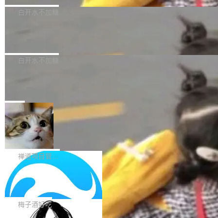
型，33B 参数，负责 768p 音视频生成（开
大幅增强，指令遵循能力大幅增强。在多项基准
Bug fixes and enhancements 修复了一个回归
白开水不加糖
源）；H3-Regenerate-2K 负责 in-context 重新
测试中，DeepSeek-V4-Flash 正式版性能可与
问题，该问题导致无法拉取图层中包含缺少明确
生成 2K ...
当前最强的闭源模型相媲美。 超算互联网现面向
Ant Design 6.5.3 发布，企业级 UI 设
父目录条目的目录的图像。moby/moby#53260
计语言和 React 实现
企业和开发者提供 DeepSeek-V4-Flash-0731
修复了一个回归问题，即CopyToContainer会拒
Ant Design 是阿里巴巴开源的一套企业级 UI 设
模型 API 调用服务，用户无需繁琐环境配置，一
绝遍历绝对符号链接的容器路径，例如/var/run -
计语言和 React 组件库。Ant Design 6.5.3 现
白开水不加糖
键接入即可快速调用，为各行业用户提供高性
> /run。moby/moby#53261 如需查看此版本中
已发布，主要更新内容如下： Input 修复 Input.
能、安...
的所有拉取请求和更改，可参阅： docker/cli, 2
DeepSeek V4 Flash 跑分全解析，13
OTP 使用字符串 mask 时仍采用 type="text" 的
个最强模型里它最便宜
9.7.1 milestone moby/moby, 29.7.1 milestone
问题，并保留显式 type 配置。#58835 修复 Inp
比它聪明的没它便宜，比它便宜的——哦，没有
更新说明：https://github.com/moby/...
ut.OTP 的 mask 为 true 时仍显示原始值的问
比它便宜的。 Artificial Analysis 更新了 DeepS
局
题。#58805 修复 Input.TextArea 调整大小手柄
eek V4 Flash 0731 的完整评测。一张 Intellige
在触摸设备上显示为小圆点的问题。#58812 Ty
禅道开源版 22.4 发布，内置 DevOps4.
nce Index vs Cost per Task 的散点图上，13
0 正式版，提供从代码提交到交付的全
pography 优化 Typography 省略提示在大列表
个模型排成一列，V4 Flash 贴着底部：$0.03
大家好， 禅道开源版22.4发布啦！本次发布我们
生命周期的管理能力
中的渲染性能。#58806 修复 Typography...
一次任务。 V4 Flash 的 Intelligence Index 得
带来了DevOps4.0系列的首个正式版本。 DevO
禅道项目管理软件
分 50，在 101 个模型中排第 3。排在它前面
ps4.0内置与禅道DevOps专业版同源的代码管理
的：Claude Opus 5（61 分）、Claude Fable
Solon 的 10 种 HTTP 服务器：改一行
核心，依托于全自研的GitFox代码托管引擎，我
依赖，换一个引擎
5（60 分）、GPT-5.6 Sol（59 分）、Kimi K3
们提供了从代码提交到交付的全生命周期的管理
用 Solon 做线上项目有一阵子了，有个点总让新
（57 分）、Grok 4...
能力。同时，我们 对禅道DevOps现有底层代码
接触的人觉得意外：服务器引擎是让你选的。 S
梅子酒好吃
进行了革命性的重构，为后续AI辅助编程、智能
olon 内核约 0.3MB，不内置固定的 HTTP 服务