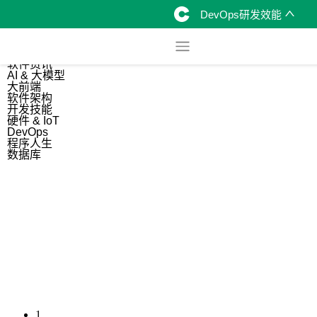
DevOps研发效能
综合
开源资讯
软件资讯
AI & 大模型
大前端
软件架构
开发技能
硬件 & IoT
DevOps
程序人生
数据库
1