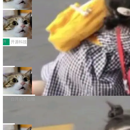
诉讼，称“Apple is getting this wron
（<a href="https://bugzilla.mozilla.org/show_
orkers 跑了十年 Isolate。用 CEO Matthew Pri
上个月，苹果一纸诉状把 OpenAI 告上法庭，指
g”
bug.cgi?id=204...
nce 的话说：「我们一生都在用 Isolate 运行代
控其挖角苹果前员工并窃取商业秘密。苹果的诉
局
码，而 AI Agent 不需要容器，它们需要的是 Iso
状把 OpenAI 描述成一个系统性地从前东家挖
late。」 容器为什么不合适 容器的问题在于启动
HUAWEI MatePad Edge上架WorkBu
人、套取机密信息的对手。 OpenAI 没发律师
ddy鸿蒙PC版，说话就能干活的AI办公
和销毁都太重了。一个 Agent 要执行的任务可能
函，也没选择庭外沉默。它在官网贴了一篇博
全能AI工作台WorkBuddy鸿蒙PC版上架HUAWE
搭子
只需要几毫秒的 CPU 时间，但容器从冷启动到
文，标题只有六个字：Apple is getting this wro
I MatePad Edge应用市场，直接下载即可使
开
开源科技
就绪要花数秒。如果未来有十...
ng。 然后，它把邮件往来和 iMessage 聊天记
用，与鸿蒙电脑上的体验一致。值得一提的是，
FFmpeg 9.0 发布：代号“Lei”，以此纪
录全贴了出来。 他发错人了 苹果外部律师 Gabr
这是目前市面上唯一支持平板接入WorkBuddy P
念中国开发者雷霄骅
iel Gross 来自 Weil 律所，2 月 23 日下午 5:53
C版的产品，搭载“人机双写”重磅功能——你写
全球知名开源多媒体框架 FFmpeg 今天正式发
给 OpenAI 总法律顾问 Che Chang 发了封邮
你的，AI写AI的，同屏协作互不干扰。一句话让
布了 9.0 版本。这个版本除了带来新一代音视频
局
件，附了一封长信，要求 OpenAI 配合调查前苹
AI帮你干活，现在开启全新体验！ 温馨提示：
处理能力和硬件加速支持之外，还有一个特殊之
果员工带走机密信...
亚马逊成本失控：AI 写代码烧掉 1215
体验WorkBuddy鸿蒙PC版前，请将 HUAWEI M
处：FFmpeg 9.0 的代号是“Lei”。 这个名字，
万元，超预算 860%
atePad Edge 升级至 HarmonyOS 6.1.0.135S
来自中国开发者雷霄骅（Lei Xiaohua）。 对于
外媒近日曝光了亚马逊的多份内部报告显示，AI
P9 patch03及以上版本。 *升级路径：设置 > 搜
很多中国音视频开发者而言，这个名字并不陌
导致公司在多个项目上超支。《金融时报》报道
白开水不加糖
索“软件更新” > 检查更新，即可搜索新版本，下
生。十年前，他通过大量中文技术文章、源码分
称，仅一个项目的成本超支就高达 180 万美元
载安装完成升级即可。 没有...
析和开源示例，让一代开发者第一次真正理解 F
Hugging Face CEO 发声：中国正在开
（约合人民币 1215 万元）。 具体来说，一名工
源模型上碾压我们
Fmpeg，也成为很多人进入音视频开发领域的
程师借助 Anthropic 旗下 Claude Sonnet 模型
"他们正在开源模型上碾压我们。" Hugging Fac
“启蒙老师”。 而今年，恰好是雷霄骅离世十周
编写程序，目标是完成电商平台作者信息与商品
e CEO Clément Delangue 在 CNBC 的采访里
局