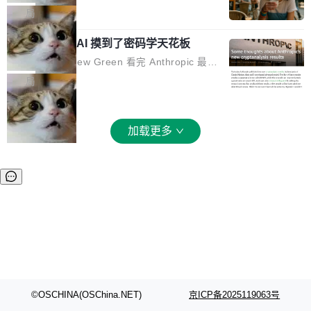
和 Gluon 两种 GPU 编程语言，重写了生产环境
全部反超。Terminal Bench 2.1 从 61.8 涨到 8
波存在感，今天 H3 来了——一款全模态生成模
局
的 GPU 内核，找出了哪...
2.7，DeepSWE 从 7.3 涨到 54.4，DSBench-F
型，而且承诺几天内开源权重。 先看能力边界。
ullStack 从 37.0 涨到 68.7。不说别的，一个 Fl
Anthropic 的 AI 摸到了密码学天花板
H3 接受文本、图像、视频、声音任意组合作为
ash 型号干翻了三个月前代表最高水平的 Pro 预
输入（它叫多模态上下文），输出带原生双声道
密码学家 Matthew Green 看完 Anthropic 最新
览版，这件事本身就够说明后训练的威力了。 跟
音频的视频，最高 15 秒 2K 分辨率。举个例
的密码分析成果后，写了篇博客。标题很克制：
局
它一起来的还有两...
子：扔进去一段参考视频（取它的希区柯克运
「一些想法」，但内容不克制。 先说 Anthropic
镜）、一张人物图片、一段歌声录音，用自然语
做了什么。他们让未发布的 Claude Mythos 模
言告诉模型你要什么——H3 自己搞定剩下的。
型去跑密码分析，出了两个结果：一个攻击了后
加载更多
这个"自己搞定"说起来轻巧，背后的训练范式变
量子签名方案 HAWK，另一个是对缩减轮次 AE
化不小。 MiniMax 之前做过两代视频模型（Hail
S 的改进攻击。 HAWK 这个结果，用 Green 的
uo 01 和 02），每一代都是按任务拆分的专家
话说，「可能直接杀死了一个正在认真考虑标准
模型：文生图一个、图编辑一个、主体参考一
化的密码方案。」 而且用的不是什么新武器。G
个、...
reen 反复强调这一点：AI 没有发明新的数学。
它做的是把已知工具——那些密码学家早就握在
手里的锤子和扳手——组合得比人类更彻底。他
引用了 Cl...
©OSCHINA(OSChina.NET)
京ICP备2025119063号