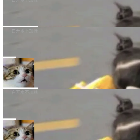
成本降低 30%，精度不变。 FP8 省的不仅是显
先理解你的语境和意图，再把准确的文字直接给
s： 实现了URL.Parse()便捷功能 对浏览器内部
存 KV cache 是推理时最吃显...
到你。从“逐字转写、单点优化”演进为“理解语
PostgreSQL 18/19 新特性深度解读
函数添加了多项边界检查，以避免潜在的越界访
境、兼容场景、一键直出”。 Hy ASR 3.0 previe
问、下溢和溢出。（DiD） 修复了加载和解析内
演讲者分享了一个有趣的实践：面对 PG 18 已
w 不要求标准普通话，方言识别覆盖粤语、吴语
容提供的字体时出现的几个问题 为避免音频加
发布的 Release Notes，他利用 AI 工具（如 Co
白开水不加糖
等 10 大方言片区和 20 余个二级小片区。在开
载、处理和播放过程中可能出现的一系列错误，
pilot）对数千条 commit 日志进行自动分析，先
源评测集中，Hy ASR 3.0 preview 在多语种的
对音频采样频率设定了下限 采样率低于 8kHz
慕尼黑市政府为全职开源项目维护者提
让模型总结出三十余条潜在特性，再逐条要求生
WER（...
供资助
（通常被认为是 "telephone"/"walkie-talkie" 音
成详细解释和代码校验，最终筛选出对用户体感
"在过去大约 10 年的大部分时间里，libexpat 的
质的最低采样率）的音频格式将被拒绝 修复了 C
最强的若干项。对于尚未正式发版的 PG 19，则
维护工作一直与我的日常工作、家务、社交生活
局
SS 圆角虚线样式中可能存在的问题 如果表单中
通过拉取过去一年内（从 PG 18 Beta1 时间点
和休闲娱乐竞争时间。" 这是 libexpat 维护者 S
的图像元素不在同一个子树中，则它们将不再关
至今）的所有 commit，同样交由 AI 分析提炼。
Firefox 153.0.3 发布
ebastian Pipping 写在博客里的话。8 月 4 日，
联 加...
经过人工复核，准确度令人满意。这一方法也为
他宣布了一个新消息：从 2026 年 8 月 1 日起，
Firefox 153.0.3 现已发布，具体更新内容如
社区爱好者提供了高效跟踪新版本的思路。
他可以全职维护 libexpat 了，最长 6 个月。发
下： New Smart Window 包含多项增强功能：
白开水不加糖
工资的是慕尼黑市政府。 libexpat 是一个 C99
<ul> <li>现在建议列表会显示更多结果，方便用
编写的流式 XML 解析器，MIT 许可证。和 libx
Cloudflare Computer 开源：你的 Age
户查找历史记录和切换到已打开的标签页。（<a
nt 需要一台电脑，而不是一个容器
ml2 一样，它是世界上使用最广泛的 XML 解析
href="https://bugzilla.mozilla.org/show_bug.c
Cloudflare 开源了名为 @cloudflare/computer
库之一。你的操作系统、浏览器、无数的基础设
gi?id=2019042">Bug&nbsp;2019042</a>）</l
的 npm 包。项目的核心论点是：容器不适合 Ag
局
施软件，很可能都在用它。而过去十年，维护它
i> <li>现在，助手可以直接使用 Exa 的网络搜索
ent 计算。真正适合的，是 Isolate。 Cloudflare
的人一直在用业余...
结果回答问题，而无需将问题转交给搜索引擎。
OpenAI 公开邮件和聊天记录回应苹果
工程师在这件事上没什么可谦虚的——他们用 W