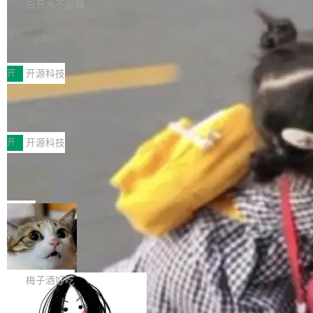
库，并将作为transport接入Mooncake TENT。
白开水不加糖
台 agent...
该通信库针对AI Memory池化场景的数据传输需
CoStrict入选工信部2025人工智能应用
求进行了深度优化，能够实现数据中心内大规模
典型案例
计算节点间多种内存类型的高性能通信。 UCL-
近日，工信部科技司公示《2025人工智能应用典
MPComm将作为一种传输引擎接入Mooncake T
型案例入选名单》，深信服“面向企业研发场景的
开
开源科技
ENT，实现零拷贝传输性能提升30%、非零拷贝
开源 AI 编程平台 CoStrict 应用”凭借卓越的技术
传输性能最高提升5倍。UCL-MPComm底层基
深信服AI算力网关入选工信部人工智能
创新与落地成效成功入选。 全链路私有化部署，
应用典型案例！
于自研UCL-Engine通信引擎，后续腾讯网平将
助力企业AI研发安全落地 当前，越来越多企业已
前不久，工业和信息化部正式发布《2025年人工
持续开源更多基于UCL-Engine的高性能通信组
经开始引入 AI Coding 工具，通过调用公有云模
智能应用典型案例名单》，集中展示人工智能在
开
开源科技
件。 腾讯网平团队在UCL-MPComm中实现了一
型或企业内部部署模型提升研发效率。但随着 AI
各领域的应用成果，覆盖技术底座、行业赋能、
个独立于业务线程的全局通信引擎（Engine），
Coding 从个人辅助工具逐步走向团队级、组织
Jeff Dean 离开 Google：一个时代的结
产品应用、支撑保障、专题等五大方向。深信服
并实...
束，一个实验室的开始
级应用，企业在规模化落地过程中，对安全性、
AI算力网关（AI创新平台）成功入选！ 随着各行
Google 员工编号 20。MapReduce 作者之一。
可控性和代码质量提出了更高要求。 首先是数据
各业的Agent走向规模化建设，算力构成形态逐
Bigtable 作者之一。TensorFlow 的作者之一。
局
安全与合规要求。对于大多数普通研发场景，公
渐丰富，用户关注的重点也在发生变化：不只是
Gemini 的架构师。Google 首席科学家。 Jeff D
有云模型能够满足快速试用和效率提升的需求。
让AI用起来，还要进一步看清混合算力时代下，
🔥 SolonCode v2026.8.4 发布：界面
ean 在 Google 工作了 27 年后，宣布离职。 他
但对于金融、能源、医疗等对数据安全要求较...
字体可调、22 种语言、记忆搜索增强
Token花在哪里、算力是否被充分利用，以及持
不是一个人走。一同离开的还有 Sanjay Ghema
打开终端就能上岗的全中文编码智能体，这一轮
续增长的AI成本该如何优化。 深信服AI算力网关
wat（Google 员工编号 23，Jeff Dean 二十多
把「看得清、用母语、记得住」三件事一次补
梅子酒好吃
正是围绕这些实际问题，从Token治理和成本治
年的编程搭档，MapReduce 和 Bigtable 的共同
齐。 SolonCode 是什么 SolonCode 是杭州无
理两个方面，让用户的每一份算力都看得清、管
作者）、Quoc Le（Google 大脑核心成员，Se
让“代码语义理解”深度释放AI Coding
耳科技研发的企业级终端编码智能体——一位全