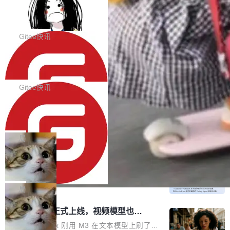
代码评审及自动化运维的全面落地夯实了“一体
BootstrapBlazor v10.9.0 已经发布，B
器。HTTP 引擎是一个独立插件。你选一个，或
ootstrap 样式的 Blazor UI 组件库
化”的基座。 新版本将为用户带来更好的使用体
者选两个，不同环境之间切换，一行应用代码都
BootstrapBlazor v10.9.0 已经发布，Bootstrap
验和更高的工作效率，感谢大家一直以来的支持
不用改。 下面快速过一下 10 种 HTTP 服务器
样式的 Blazor UI 组件库 此版本更新内容包括：
Gitee快讯
和反馈，我们将继续努力提供更优秀的产品和服
选项，各自适合什么场景，以及怎么切换。 一行
Release 2026-07-31 V10.9.0 Fixes fix(MultiFi
务！ 新增功能点 DevOps： 采用自研代码托管
依赖替换 在 Solon 里换 HTTP 服务器就是改 po
SolonCode v2026.8.2 已经发布，终端
lter): 增加暗黑主题支持 by @ArgoZhang in htt
平台，支持一站式安装，提供从代码提交到交付
智能体
m.xml 里一个依赖，别的什么都不用动。 <depe
ps://github.com/dotnetcore/BootstrapBlazor/p
SolonCode v2026.8.2 已经发布，终端智能体
的...
ndency> <groupId>org.noear</groupId> <arti
ull/8239 fix(Camera): 增加 exact 显式设置设备
此版本更新内容包括： 优化 soloncode run 模
Gitee快讯
factId>solon-web</artifac...
id by @kkxkx in https://github.com/dotnetcor
式（参考 run-headless-mode.md） 添加 solon
e/BootstrapBlazor/pull/825...
OpenAI 宣布 GPT-5.6 Luna 价格下降
code web 国际化多语言支持 添加 soloncode w
80%
eb 消息列表消息导航支持 修复 soloncode web
OpenAI 宣布 GPT-5.6 Luna 价格下降 80%。输
文件详情初次显示时语法高亮失效的问题 修复 s
入从每百万 token 1 美元砍到 0.2 美元，输出从
局
oloncode web 审查详情文件名中文乱码的问题
6 美元砍到 1.2 美元。GPT-5.6 Terra 降 20%。
细节优化 详情查看：https://gitee.com/opensol
DeepSeek-V4-Flash 官方 API 现已正
旗舰 Sol 没降，但加了一个 Fast 模式——2.5
式上线公测
on/soloncode/releases/v2026.8.2
倍速度，2 倍价格，智商不变。 降价的理由不是
DeepSeek V4 Flash 正式版今天上线了。模型
市场竞争，不是清库存，是 Sol 自己把自己优化
结构和参数规模没变，还是 MoE 284B、激活 1
局
了。 这事分两步。第一步，OpenAI 把 GPT-5.6
3B、100 万 token 上下文——只重新做了后训
Sol 部署上线。第二步，让 Sol 通过 Codex 自
MiniMax H3 正式上线，视频模型也开
练。但改完之后，Agent 能力直接把自家 4 月发
始玩全模态了
己去优化自己的推理基础设施。Sol 学了 Triton
的 Pro Preview 给干了。 九项 Agent 基准测试
上个月 MiniMax 刚用 M3 在文本模型上刷了一