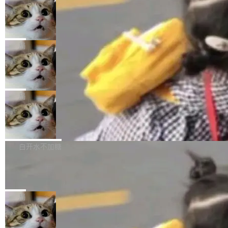
年。FFmpeg 社区最终选择用一个大版本的名
列表的数据匹配 —— 一项常规的数据处理任
没有拐弯抹角。他说中国正在赢得 AI 竞赛，而
字，留下了这份纪念。 雷霄骅曾是中国传媒大学
务，最终却产生了 180 万美元的账单，实际支出
当 AI agent 把源码变成了最好的扩展系
且按目前的速度，中国 AI 工具预计在今年底或
数字电视技术方向的博士生，长期从事视频、音
统，开发者工具必须开源
超出原定预算 860%。 更令人意外的是，该项目
2027 年就能追上美国前沿实验室的水平。 Dela
五年前，David Crawshaw 问过很多软件工程师
频技...
最终并未成功落地，而高额算力消耗持续运行长
ngue 把原因归结为一件事：开放协作。中国的
一个问题：你写过什么给自己用的程序？答案几
局
达 5 个月，公司直到财务对账时才察觉异常。这
AI 开发者在一个共享和协作的生态里加速迭代，
乎都是没有。工程师们整天用别人写的程序写程
意味着一个无人看管的 AI 程序，在近半年时间
而美国模型厂商在"闭门造车"。他的原话是 "buil
DeepSeek Harness 宣布内测邀请，全
序给别人用。偶尔有人自己写个博客系统、智能
里日夜不停地"烧钱"。 复盘显示，...
网最大规模开源 Agent 路演现场诞生
ding in silos"——各自为战，互不通气。 这个判
家居控制、家庭实验室，都算稀奇事。 Crawsh
一条内测招募帖，发出去的时候大概没人想到它
断从他嘴里说出来分量不同。Hugging Face 是
aw 是 Shelley 的作者，一个开源 AI coding age
会变成一场开源 Agent 生态的路演。 8月1日，
局
全球最大的开源 AI 平台，上面跑着上百万个模
nt。他最近在博客上写了一篇文章，核心论点很
DeepSeek Harness 团队负责人崔添翼（tiany
型。谁在开源赛道上领先，...
简单：开发者工具必须开源。 理由不是传统的自
商汤 SenseNova U1.5-Lite-Preview
i）在 X 上发帖： 「如果你是 Agent Harness 相
开源
由软件情怀，而是一个跟 AI agent 直接相关的
关开源项目的开发者，希望参加 DeepSeek Har
商汤科技宣布面向社区开源轻量级统一多模态模
技术判断。 两行 prompt 就能个性化任何软件 C
ness 的内测，可以回复或私信联系我。请附上
型的预览版本 SenseNova U1.5-Lite-Preview。
白开水不加糖
rawshaw 给出了两个 prompt。 第一个： "下载
GitHub id 以及开源代表作。」 DeepSeek 曾在
公告称，SenseNova U1.5-Lite-Preview并非简
某个软件的源码，在本地构建。修改 agent ...
官方招聘信息中写过一条简洁有力的公式：Mod
Ubuntu 将核心系统包从 deb 转成了 s
单的模型规模升级，而是基于 SenseNova U1
nap
el + Harness = Agent。模型负责理解和推理，
的一次系统性迭代，不仅在同一架构中贯通视觉
Ubuntu 正在把又一个核心系统包从 deb 转为 s
Harness 负责把能力落到真实环境中——调用工
理解、推理、生成与编辑，还仅以 8B-MoT 的轻
nap。这次是 hwctl——一个用来检查 Ubuntu
局
具、读写文件、管理上下文、处理错误、完成闭
量大小，将能力推进到4K、更精细的真实质感、
硬件认证状态的命令行工具。 Canonical 工程师
环。崔添翼招人的标...
更复杂的视觉控制和可持续迭代编辑。 相比 U
Dario Amodei 担心新人来 Anthropic
Alan Griffiths 在邮件列表中说得很直白：「hwc