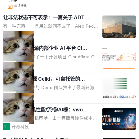
阅读榜单
让非法状态不可表示：一篇关于 ADT
的帖子在 Reddit 火了
有一种东西，一旦用过就回不去了。Alex Fedos
eev 管它叫"软件设计的基石"。 他说的东西不新
局
鲜——代数数据类型（ADT），尤其是和类型
Cloudflare 开源内部企业 AI 平台 Clou
（sum type）。但他说清楚了一件事：这不是类
dflare OS
型系统的学术体操，是日常编码的思维方式。 文
Cloudflare 发布了一个开源项目 Cloudflare O
章从一个简单的例子切入。一个网站的深色主题
S。如果你只看官方博客，你会觉得这是又一
局
设置，如果用布尔值 + 可空字段来表示——bool
个"AI 知识库 + 聊天机器人"——每个大厂都在
ean 表示是否可切换，nullable 的默认模式、浅
Deno 团队开源 Celld，可自托管的分
做，没什么新鲜的。 但 Kenton Varda 在 Twitte
布式 Durable Objects
色方案、深色方案——会产生大量无意义的组
r 上把事情说清楚了： 今天我们发布了 Cloudfla
Ryan Dahl 领导的 Deno 团队推出了最新开源项
合。方案缺了、配置冲突了、全 null 了。要知道
re OS，一个带连接器的聊天机器人，跟其他所
目 Celld，一个能在自己机器上运行 Cloudflare
局
哪些组合有效，作者说，你得靠"文档、校验、或
有科技公司做的一样。只不过，实际上它不一
Workers 和 Durable Objects 的守护进程。 设
者部落知识"。 换个写法。Rust 的 enum，两个
样。这是 Sandstorm.io 的重制版，我十年前的
鲁大师7月新机性能/流畅/AI榜：vivo夺
计思路很直接：每个对象是一个独立的 SQLite
变体：Switchable...
性能、流畅双第一，三星Galaxy Z系列
那个创业公司。不同的是，这次它构建在 Cloudf
数据库，按名称寻址，复制到你自己的 S3 兼容
2026年7月的手机市场，由于存储等硬件成本暴
新折叠缺席
lare Workers 上——我花了九年时间搭建的平台
存储库里。节点之间只通过这个存储库协调——
增，手机厂商的日子也不好过啊，新机速度明显
开
开源科技
——并且深度集成了 AI。这基本上是我十年秘密
没有控制平面，没有共识协议。每个对象自带一
放缓，因此硝烟味淡了许多。新机参数规格除开
计划的顶峰。 十年前，Ken...