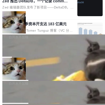
个小型数据库，应用天然按分片构建，单个数据
Zed 推出 DeltaDB，一个记录 commit
高价的三星折叠（三星Galaxy Z Fold8 Ultra / Z
之间所有操作的版本控制系统
库的竞争和爆炸半径问题在设计层面就被消除
Fold8 / Z Flip8）外，其余要么是中低端机器，
Zed 编辑器团队发布了新项目——DeltaDB，一
了。 闲置的 cell 会休眠到几乎不占资源。当 cel
例如iQOO Z11i、REDMI Note 17、REDMI No
个在 git commit 之间记录每一次编辑操作的版
局
l 迁移或唤醒时，新宿主从 S3 恢复 SQLite 数据
te 17 Pro、OPPO K15，要么是vivo X300 E这
本控制系统。目前处于 Early Access 阶段。 De
库继续执行。存储库是持久化的唯一真相...
样的次旗舰。 Galaxy Z Fold8 Ultra / Z Fold8 /
SpaceXAI 单季资本开支达 183 亿美元
ltaDB 的核心思路直接写在 landing page 最显
Z Flip8三款折叠屏新机均在7月22日发布，且全
眼的位置：「Software is made between com
根据风险投资人Tomer Tunguz 博客（VC 分
部搭载骁龙8 Elite Gen5 for Galaxy，它们本该
mits」——软件是在 commit 之间写出来的。git
析）披露的最新分析与第二季度业绩报告，Spac
白开水不加糖
是7月性...
只记录了你提交的最终状态，但真正的工作过程
eXAI在上个季度的总资本支出飙升至183.7亿美
——打字、删改、试错、agent 对话——都在 co
Meta 发布终端编程 Agent“Muse Cod
元。其中，绝大部分资金被直接用于 AI 领域，
e” 和 Muse Spark 1.2 模型
mmit 之间的空隙里丢失了。 DeltaDB 要做的就
金额高达158.3亿美元，这一单项投入已经逼近
Meta 今天发布了两款 AI 产品：Muse Code，
是把这段空隙补上。 回退到任何一次编辑：Delt
微软同期总资本开支的四成。 与亚马逊、Alpha
一个在终端里运行的编程 agent；Muse Spark
局
aDB 捕获 commit 之间的每一次操作，...
bet、微软以及 Meta 等传统科技巨头相比，Spa
1.2，驱动这个 agent 的新模型。一句话概括：
ceXAI的资金消耗速度尤为引人瞩目。然而，支
美团开源 LoHoSearch，用知识图谱校
你可以用 curl -fsSL https://dev.meta.ai/install.
准 AI 能力认知
撑庞大支出的资金来源却呈现出截然不同的面
sh | bash 安装一个能在大项目里自动规划、写
机器出题的前提，是让机器拥有全局视野。整个
貌。数据显示，微软和 Meta 主要依托充沛的经
代码、验证结果的 AI 终端工具。 据介绍，Muse
构建流程可以分为四个环节：建图 → 控制难度
白开水不加糖
营现金流来覆盖资本开支，其资本支出覆盖率分
Code 是 Meta 的编程 agent 产品。它和市场上
→ 质量把关 → 数据概览。
别达到155% 和106%;而SpaceXAI的经营现金
腾讯开源 UCL-MPComm 通信库
已有的终端编程 agent 在设计理念上有几个明显
流仅能覆盖资本开支的12...
的差异点。 异步后台 agent：Muse Code 有一
腾讯网平团队宣布开源了 UCL-MPComm 通信
个主 agent 循环，外加一组后台 agent。这些后