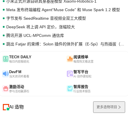
小米正式开源自研具身基座模型 Xiaomi-Robotics-1
Meta 发布终端编程 Agent“Muse Code” 和 Muse Spark 1.2 模型
字节发布 SeedRealtime 音视频全双工大模型
DeepSeek 将上调 API 定价，涨幅较大
腾讯开源 UCL-MPComm 通信库
跳出 Fatjar 的束缚：Solon 插件的体外扩展（E-Spi）与热插拔（H-Spi）
TECH DAILY
阅读榜单
每日内容报纸化
每周热文看这里
DevFM
智写平台
当天资讯听着看
AI 创作更轻松
激励活动
智库报告
参与活动赢源石
行业技术报告
AI 造物
更多造物项目