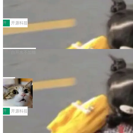
marks，用最新 Xcode 在最新 macOS 上构建
传音TEX AI语音算法团队斩获MLC-SL
yle="margin-left:0; margin-right:0"> <li><span
M 2026国际挑战赛Task 1亚军
运行，出来的效果是坏的——侧边栏按钮大小不
style="color:#000000">现在可以通过键盘访问
近日，在国际语音领域顶级会议INTERSPEECH
一，界面错位。他说这个问题"两年前就发现了，
AI 聊天功能（添加了一些快捷键）</span></li>
2026卫星活动——第二届多语种对话语音语言模
开
开源科技
至今没变"。 数据流方面，Manshin 指出 SwiftU
<li><span style="color:#000000">新增了始终
型挑战赛 （Multilingual Conversational Speec
I 的属性包装器演进史...
在新 SQL 控制台中打开 AI 生成的脚本的功能</
Qwen3.8-Max 发布，下周开源 Qwen3.
h Language Model Challenge，MLC-SLM）T
8-27B
span></li> <li><span style="color:#000000...
ask 1赛道中，传音TEX AI中心语音算法团队以
千问大模型宣布正式推出 Qwen 家族迄今最强大
自主研发的说话人归属多语种自动语音识别系统
的模型 Qwen3.8-Max，也是其首个 Max 规模
白开水不加糖
取得tcpMER 15.41%的成绩，在全球110支参赛
的开源权重模型。Qwen3.8-Max 的模型权重预
队伍中位列第二。此次突破展现了传音在多语种
MiniMax H3 开源：33B 全模态模型，
计将于开源，彼时也将同步开源 Qwen3.8-27B
一个视觉语言模型只够当它的编码器
语音识别、说话人日志、时间对齐与长音频工程
模型。 根据介绍，Qwen3.8-Max 基于 Qwen 3.
MiniMax 今天开源了 H3，一个 33B 参数的全模
化系统等关键方向的系统性技术实力。 本届赛事
5 的架构基础构建，参数规模扩展至 2.4 万亿，
态生成模型，能生成带原生立体声的 2K 视频。
局
聚焦多语言对话语音模型面临的关键技术挑战，
激活参数95B，支持100万上下文Tokens，在编
没有发布会，没有预告，直接扔了篇文章出来，
共吸引来自全球工业界与学术界的1...
程、办公、科研以及长周期任务等方面实现了全
DeepSeek-V4-Flash正式版API上线超
权重已经上传至 Hugging Face。 去年国内的视
算互联网
面提升。它不仅能应对更具挑战性的问题，还能
频生成模型还在追 Runway 和 Pika 的参数，今
近日，DeepSeek-V4-Flash 正式版 API 开启公
更可靠地端到端完成复杂任务，输出值得信赖的
天 MiniMax H3 从架构到许可都摆上台面了。一
开测试。国家超算互联网正式上线 DeepSeek-V
开
开源科技
成果。 全球开发者都可通过千问 AI 平台获得 Q
个模型，三个模块，两个开源。 H3 由三个模块
4-Flash 正式版（DeepSeek-V4-Flash-0731）
wen3.8 的 API 服务：国内每百万 Tok...
组成：H3-Context-IR 负责多模态指令理解和编
Docker 29.7.1 发布
模型 API 调用服务和模型文件。 DeepSeek-V4-
排（闭源，提供 API）；H3-Base 是核心生成模
Flash-0731 经过大量后训练工作，智能体能力
Docker 29.7.1 现已发布，具体更新内容如下：