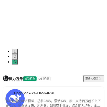
5
0
1
2
3
模力方舟
最新模型
热门模型
更多大模型
DeepSeek-V4-Flash-0731
高效轻量化MoE模型，总参284B，激活13B，原生支持百万超长上下
文能力。推理速度快、延迟低、调用成本低廉，综合能力均衡，主打