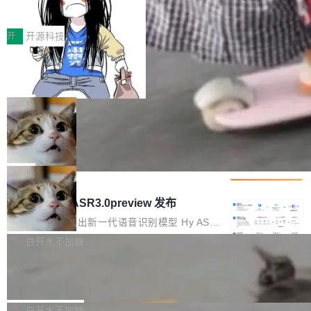
得住、用得稳、省得下、更安全！ 一、从现在开
价值潜能：华为云码道（CodeArts）
q2Seq 和 DocAI 的共同发明人）以及 Oriol Vin
中文驱动的数字员工，自主理解需求、规划步
一、代码仓深度理解技术的作用与价值 在软件工
始，Token使用一目...
代码仓技术解析
yals（Gemini 联合负责人，AlphaSta...
骤、编写代码。不挑模型、不挑平台，curl 一行
程实践中，代码仓是企业核心知识资产的主要载
开
开源科技
装完即用。 开源地址：Gitee · GitCode · GitHu
体。企业级代码仓库通常包含数十万乃至数百万
b 安装 支持 Java 8+（8~26）、macOS / Linu
一条“删库”命令跑 17 小时，算法工程
个文件，其规模远超单次模型调用可承载的上下
师删光 89TB 数据只为干私活
x / Windows / Harmony PC。 # macOS / Linu
文窗口。随着项目规模的持续扩张与代码历史的
最高人民检察院8月4日公布了一起案件：北京一
x / Harmony PC curl -fsSL https://solon.noea
不断累积，代码仓中的模块关系、接口契约、业
名90后算法工程师王某，为了给自己接的私活腾
局
r.org/solon...
务逻辑等关键信息往往分散于数十乃至数百个文
服务器空间，删光了公司AI游戏部门的全部核心
件之中，形成高度复杂的知识关联网络。传统的
Cloudflare 分享推理优化实践：KV ca
数据。 王某2024年1月入职东城区某科技公司AI
che 量化 + 权重压缩，吞吐量提升 4
代码检索手段（如关键词匹配、目录遍历）仅能
短剧部门，有互联网大厂背景。在公司内部架构
Kimi 和 GLM 是当前最强的大模型系列之一，但
1%，成本降 30%
在语法层面完成文本定位，难以触及代码的语义
调整期间，部门三次通知全员将数据从A集群迁
它们有一个共同的问题：太吃显存了。月之暗面
局
内涵与结构关联，导致开发者使用代码智能体在
移到B集群，王某都回复了"收到"。 他没有迁移
的 Kimi K 系列和智谱的 GLM 都是长上下文、M
理解大规模代码仓时面临显著"代码仓理解"瓶
腾讯混元 Hy ASR3.0preview 发布
数据。2024年9月3日下午4点，他使用此前登录
oE 架构的大模型，好用到让人上瘾，但 GPU 显
颈。 代码仓深度理解服务（以下简称" CodeBas
的账号密码进入A集群，输入了一条被程序员圈
存永远不够用。 Cloudflare 的 Workers AI 团队
腾讯混元正式推出新一代语音识别模型 Hy ASR
e深度理解服务"）是华为云码道（CodeA...
称为"删库跑路"的命令——最高管理员权限、无
一直在跑这些模型的推理。他们在官方博客上发
3.0preview。基于最新一代大语言模型 Hy3 的
白开水不加糖
需确认、强制递归删除。17个小时后，运维人员
了一篇技术文章，详细拆解了三种让大模型在 G
语言理解能力，以及融合了高精度语音识别与深
发现异常并中止进程时，89TB数据已经没了。
Pale Moon 34.3.2 发布，苍月浏览器
PU 上跑得更省、更快的技术手段——KV cache
度语义理解能力，实现了语音识别能力的全面升
删掉的是AI游戏部门的全部开发文件，包括公司
量化、模型权重压缩、以及共享 KV cache 的完
级。 根据介绍，Hy ASR3.0preview 目标在于：
Pale Moon 34.3.2 现已发布，这是一个安全更
自研的多个文生3D和...
整性保护。效果是：吞吐量提升 41%，每 token
让语音识别不再只是听清，而是真正听懂。通过
新和少量网页兼容性修复版本。 Changes/fixe
白开水不加糖