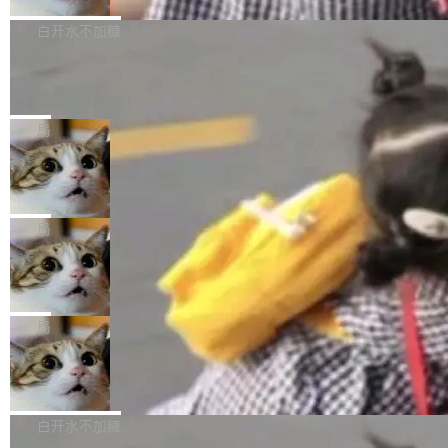
来自中国开发者雷霄骅（Lei Xiaohua）。 对于
外媒近日曝光了亚马逊的多份内部报告显示，AI
P9 patch03及以上版本。 *升级路径：设置 > 搜
很多中国音视频开发者而言，这个名字并不陌
导致公司在多个项目上超支。《金融时报》报道
白开水不加糖
索“软件更新” > 检查更新，即可搜索新版本，下
生。十年前，他通过大量中文技术文章、源码分
称，仅一个项目的成本超支就高达 180 万美元
载安装完成升级即可。 没有...
析和开源示例，让一代开发者第一次真正理解 F
Hugging Face CEO 发声：中国正在开
（约合人民币 1215 万元）。 具体来说，一名工
源模型上碾压我们
Fmpeg，也成为很多人进入音视频开发领域的
程师借助 Anthropic 旗下 Claude Sonnet 模型
"他们正在开源模型上碾压我们。" Hugging Fac
“启蒙老师”。 而今年，恰好是雷霄骅离世十周
编写程序，目标是完成电商平台作者信息与商品
e CEO Clément Delangue 在 CNBC 的采访里
局
年。FFmpeg 社区最终选择用一个大版本的名
列表的数据匹配 —— 一项常规的数据处理任
没有拐弯抹角。他说中国正在赢得 AI 竞赛，而
字，留下了这份纪念。 雷霄骅曾是中国传媒大学
务，最终却产生了 180 万美元的账单，实际支出
当 AI agent 把源码变成了最好的扩展系
且按目前的速度，中国 AI 工具预计在今年底或
数字电视技术方向的博士生，长期从事视频、音
统，开发者工具必须开源
超出原定预算 860%。 更令人意外的是，该项目
2027 年就能追上美国前沿实验室的水平。 Dela
五年前，David Crawshaw 问过很多软件工程师
频技...
最终并未成功落地，而高额算力消耗持续运行长
ngue 把原因归结为一件事：开放协作。中国的
一个问题：你写过什么给自己用的程序？答案几
局
达 5 个月，公司直到财务对账时才察觉异常。这
AI 开发者在一个共享和协作的生态里加速迭代，
乎都是没有。工程师们整天用别人写的程序写程
意味着一个无人看管的 AI 程序，在近半年时间
而美国模型厂商在"闭门造车"。他的原话是 "buil
DeepSeek Harness 宣布内测邀请，全
序给别人用。偶尔有人自己写个博客系统、智能
里日夜不停地"烧钱"。 复盘显示，...
网最大规模开源 Agent 路演现场诞生
ding in silos"——各自为战，互不通气。 这个判
家居控制、家庭实验室，都算稀奇事。 Crawsh
一条内测招募帖，发出去的时候大概没人想到它
断从他嘴里说出来分量不同。Hugging Face 是
aw 是 Shelley 的作者，一个开源 AI coding age
会变成一场开源 Agent 生态的路演。 8月1日，
局
全球最大的开源 AI 平台，上面跑着上百万个模
nt。他最近在博客上写了一篇文章，核心论点很
DeepSeek Harness 团队负责人崔添翼（tiany
型。谁在开源赛道上领先，...
简单：开发者工具必须开源。 理由不是传统的自
商汤 SenseNova U1.5-Lite-Preview
i）在 X 上发帖： 「如果你是 Agent Harness 相
开源
由软件情怀，而是一个跟 AI agent 直接相关的
关开源项目的开发者，希望参加 DeepSeek Har
商汤科技宣布面向社区开源轻量级统一多模态模
技术判断。 两行 prompt 就能个性化任何软件 C
ness 的内测，可以回复或私信联系我。请附上
型的预览版本 SenseNova U1.5-Lite-Preview。
白开水不加糖
rawshaw 给出了两个 prompt。 第一个： "下载
GitHub id 以及开源代表作。」 DeepSeek 曾在
公告称，SenseNova U1.5-Lite-Preview并非简