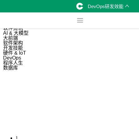
DevOps研发效能
综合
开源资讯
软件资讯
AI & 大模型
大前端
软件架构
开发技能
硬件 & IoT
DevOps
程序人生
数据库
1