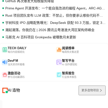
GitHub 再次爆发大规模服务降级
Prime Agent 开源发布：一个能自我改进的编程 Agent，ARC-AGI 3 超越人类专家基线
Rust 项目团队宣布 LLM 政策：不禁止，但你要承认哪些代码不是你写的
宇树科技 IPO 战略配售曝光：DeepSeek 获配 93.3 万股，锁定 36 个月
潮起潮落，你我仍在 | 2026 腾讯云粤港澳大湾区架构师峰会
马斯克 AI 百科项目 Grokipedia 被曝数月未更新
TECH DAILY
阅读榜单
每日内容报纸化
每周热文看这里
DevFM
智写平台
当天资讯听着看
AI 创作更轻松
激励活动
智库报告
参与活动赢源石
行业技术报告
AI 造物
更多造物项目