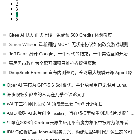
2
3
4
5
Gitee AI 队友正式上线，免费领 500 Credits 体验额度
Simon Willison 重新拥抱 MCP：无状态协议如何改变游戏规则
Jeff Dean 离开 Google：一个时代的结束，一个实验室的开始
慕尼黑市政府为全职开源项目维护者提供资助
DeepSeek Harness 宣布内测邀请，全网最大规模开源 Agent 路演现场诞生
OpenAI 宣布为 GPT-5.6 Sol 调优，并让免费用户无限用 Luna
许多顶级实验室的人现在几乎不读论文了
xAI 前工程师评现代 AI 领域最重要 Top3 开源项目
AMD 收购 AI 芯片创企 Taalas，旨在将模型权重刻进芯片以提升推理性能
红帽在2026年Gartner云原生应用平台魔力象限中被评为领导者
IBM与红帽扩展Lightwell服务方案，构建适配AI时代开源生态的可信基础设施