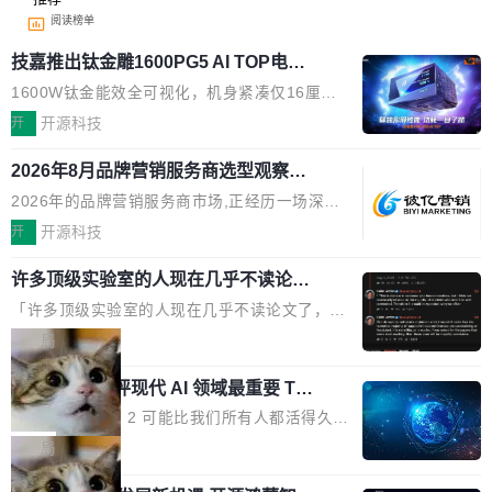
阅读榜单
技嘉推出钛金雕1600PG5 AI TOP电
源：为发烧级主机与本地AI算力打造旗
1600W钛金能效全可视化，机身紧凑仅16厘米
舰供电方案
继2026台北电脑展首度亮相后，技嘉科技近日正
开
开源科技
式发布钛金雕1600PG5 AI TOP电源。这款高端
2026年8月品牌营销服务商选型观察：
电源专为发烧级DIY主机与本地AI算力平台打
从流量思维到品牌资产思维的范式转移
造，整机长度仅16厘米，提供1600W额定功率
2026年的品牌营销服务商市场,正经历一场深刻
与80PLUS钛金能效；支持ATX 3.1与PCIe 5.1
的价值重构。全球全案品牌代理机构市场从2025
开
开源科技
规范，结合服务器级元件、完善供电线材与内置
年的83.1亿美元增长至2026年的86.6亿美元,年
实时LCD监控屏，可充分满足当下高阶PC主机
许多顶级实验室的人现在几乎不读论文
复合增长率达5.44%,预计2032年将突破120亿美
了
的严苛使用需求。 澎湃功率，紧凑机身 钛金雕1
元。数字广告与公共关系相关服务市场更是从20
「许多顶级实验室的人现在几乎不读论文了，而
600PG5 AI TOP具备强悍输出功率，同时实现
25年的8463亿美元扩张至2026年的8763亿美
且他们认为 ICLR/ICML/NeurIPS 充斥着大量过
局
机身尺寸大幅精简。整机长度仅16厘米，属于同
元。数字的背后是一个清晰的事实——品牌对专
度宣传和欺诈。」 OpenAI 研究员 Keller Jorda
功率段机身尺寸十分紧凑的1600W电源产品。小
业化营销服务的需求从未如此迫切。 但市场扩容
xAI 前工程师评现代 AI 领域最重要 Top
n 这条推文引发了广泛讨论。他不是在说风凉
巧机身有效提升市面主流标准A...
3 开源项目
的同时,服务商的竞争逻辑正在改变。2026年Top
话，他是说出了一个圈内人尽皆知但很少公开捅
Flash Attention 2 可能比我们所有人都活得久。
Agency年度合辑的观察指出,“产品”这个离消费
破的事实。 Jordan 随后补充了一句软化声明：
这句话不是来自某个技术博客，而是出自 Hieu
局
者最近的载体,在整个品牌营销层面的权重显著变
「我不认为这些会议上大部分论文都在过度宣传
Pham 的一条推文。Hieu Pham 是谁？他是 xAI
高了。全域营销服务商的竞争正在从规模转向深