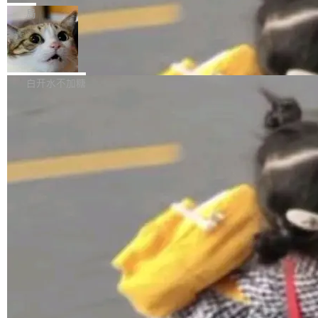
张CT影像上完成像素级精细分割，让系统"...
新功能 macOS：在 Connect/Share 按钮中添加
ube 视频，标题是"SwiftUI 七年后：一个平庸的
局
通过 AirDop 共享书籍的功能 Content server：
故事"。视频核心观点很简单：SwiftUI 发布七年
支持可向服务器后端添加新端点的插件 Edit boo
DBeaver 26.1.4 发布
了，仍然像一个永久公测版。 Manshin 从数据
k：Compress images：添加将 GIF 图像转换为
流、布局系统、API 稳定性、性能、跨平台五个
DBeaver 是一个免费开源的通用数据库工具，适
JPEG/WebP 的选项 ToC Editor：添加一个按
维度逐一批判了 SwiftUI。最让人印象深刻的一
用于开发人员和数据库管理员。DBeaver 26.1.4
白开水不加糖
钮，用于对目录中的条目进...
个论据是：苹果官方的 SwiftUI 教程项目 Land
现已发布，具体更新内容包括： AI 助手： <ul st
marks，用最新 Xcode 在最新 macOS 上构建
yle="margin-left:0; margin-right:0"> <li><span
运行，出来的效果是坏的——侧边栏按钮大小不
style="color:#000000">现在可以通过键盘访问
加载更多
一，界面错位。他说这个问题"两年前就发现了，
AI 聊天功能（添加了一些快捷键）</span></li>
至今没变"。 数据流方面，Manshin 指出 SwiftU
<li><span style="color:#000000">新增了始终
I 的属性包装器演进史...
在新 SQL 控制台中打开 AI 生成的脚本的功能</
span></li> <li><span style="color:#000000...