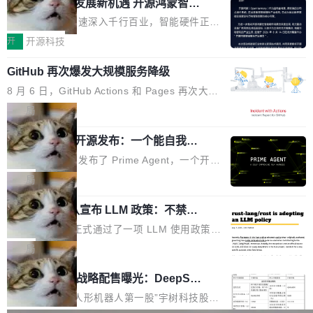
或造假。问题是，作为读者，如果你筛选出那些
共商智能硬件发展新机遇 开源鸿蒙智能
的早期工程师之一，在 Grok 训练基础设施团队
度,案例厚度、全域覆盖、多线协同...
硬件开发者日杭州站即将举行
看起来最令人兴奋的论文，那它们大部分都是过
工作过。近日他在 X 上发了一条帖子，列出了他
随着万物智联加速深入千行百业，智能硬件正从
度宣传的。」 这才是真正的痛点。不是所有论文
认为现代 AI 领域最重要的三个开源项目。 第一
单点设备迈向智能化、网联化、协同化发展。作
开
开源科技
都有问题，是最吸引眼球的那批论文最有问题。
个名字毫无悬念：Flash Attention 2。 Hieu 的
为面向全场景、跨终端的分布式操作系统，开源
他引用的帖子来自 Mathew Shen，一位 ICLR 2
理由很具体。FA 系列不需要解释，但 FA2 是他
GitHub 再次爆发大规模服务降级
鸿蒙通过统一技术底座和分布式能力，为不同类
026 的读者：「看了篇 ...
认为最重要的一个——复杂度恰到好处，刚好能
型智能设备的开发、连接与互联提供关键支撑，
8 月 6 日，GitHub Actions 和 Pages 再次大规
驱动你去学 CuTe，但还没被那些"邪恶的" Hopp
也为产业链企业探索产品创新与商业增长打开新
模服务降级，Actions 完全不可用超过 5 小时，
局
er++ 优化所淹没，足够容易修改和适配。 更关
的空间。 8月14日，开源鸿蒙智能硬件开发者日
webhook 停发，连自托管 runner 也因调度层故
键的是 FA2 的持久性...
（OHDD：OpenHarmony Hardware Develope
Prime Agent 开源发布：一个能自我改
障无法工作。Pages、Copilot code review、C
进的编程 Agent，ARC-AGI 3 超越人类
r Day）将在杭州启航。活动面向智能硬件产业
opilot coding agent 全部受影响。从检测到完全
Prime Intellect 发布了 Prime Agent，一个开源
专家基线
链企业和开发者，邀请行业专家与资深技术顾
恢复，大约 12 小时。 这是 2026 年 8 月的第六
的编程 Agent Harness，核心设计围绕两个抽
局
问，围绕开源鸿蒙技术能力、设备适配、芯片适
起事故，其中四起与 AI/Copilot 服务相关。 Git
象：Recursive Language Model（RLM）和 C
配、功耗与稳定性调优、兼容性测评及统一互联
Hub 员工 kdaigle 在 HN 讨论中贴出了一组数
Rust 项目团队宣布 LLM 政策：不禁
ontinual Harness。在 ARC-AGI 3 基准测试
等内容展开系统讲解和实战交流，帮助企业进一
止，但你要承认哪些代码不是你写的
据：2025 年全年 10 亿次 commit。现在，每周
上，Prime Agent + Opus 5 的组合达到了 95.
Rust 语言项目正式通过了一项 LLM 使用政策，
步了解开源鸿蒙在智能...
2.75 亿次，全年预计 140 亿次。GitHub...
5% RHAE Best@1，超过了 ARC 报告的人类专
覆盖 rust-lang/rust 单一仓库的代码贡献。这不
局
家基线 95.4%。 不是又一个 coding agent 包装
是项目级别的官方立场，目前由五个团队采纳，
宇树科技 IPO 战略配售曝光：DeepSe
器 Prime Agent 的架构和市面上大多数 coding
但它可能是主流开源项目中关于 AI 辅助贡献最
ek 获配 93.3 万股，锁定 36 个月
agent 有本质区别。大多数 agent harness 的设
细致的一份规则。 政策的核心只有一句话：LLM
8月6日晚间，“人形机器人第一股”宇树科技股份
计是基于早期模型的能力—...