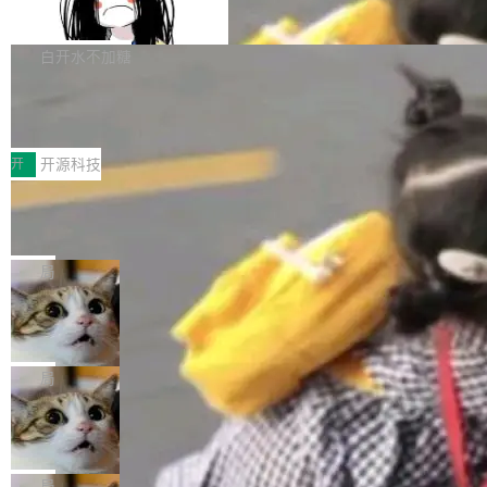
支持 UPDATE、MERGE INTO 与 Iceb
维基百科的替代方案。Lawfare 调查发现，无论
erceptor…五六步之后才能看到第一行翻译文
Apache Doris 4.1 要补齐的，正是缺失的那一
erg V3
热门页面还是低关注度页面，均未出现近期更
本。 Solon 换了个方式。整个 i18n 模块围绕三
半。在已有查询能力的基础上，Doris 进一步支
白开水不加糖
新，相关问题并非局限于特定领域，而是在不同
个解析器、一个注解、一个工具类展开——没有
持了 UPDATE、DELETE、MERGE INTO 等数
主题和访问量页面中普遍存在。 调查人员最初认
XML、没有拦截器注册、没有样板配置。 资源
Testin XAgent：CIO智能测试落地指南
据修改操作、完整的表结构管理与分区演进，以
为，Grokipedia可能只是限...
文件的约定 把文件放到 resources/i18n/ 下： r
及 rewrite_data_files、expire_snapshots 等日
7月30日，TiD2026质量竞争力大会在北京中关
esources/i18n/messages.properties ...
常维护操作，并完整支持 Iceberg V3 格式。
村国家自主创新示范区会议中心开幕。本届大会
开
开源科技
由中关村智联软件服务业质量创新联盟主办，以
让非法状态不可表示：一篇关于 ADT
“智构可信·质创未来——AI原生时代的质量新范
的帖子在 Reddit 火了
式”为主题，直面AI从实验室走向规模化产业落地
有一种东西，一旦用过就回不去了。Alex Fedos
的核心质量命题。会上，《2026智能研发生产力
eev 管它叫"软件设计的基石"。 他说的东西不新
局
工具选型手册》发布，Testin云测的Testin XAge
鲜——代数数据类型（ADT），尤其是和类型
Cloudflare 开源内部企业 AI 平台 Clou
nt智能测试系统入选AI测试领域代表产品。对CI
（sum type）。但他说清楚了一件事：这不是类
dflare OS
O而言，这提示了一个转变：AI测试正在从效率
型系统的学术体操，是日常编码的思维方式。 文
Cloudflare 发布了一个开源项目 Cloudflare O
工具升级为企业的质量基础设施。 CIO面对的新
章从一个简单的例子切入。一个网站的深色主题
S。如果你只看官方博客，你会觉得这是又一
局
现实 过去两年，CIO们的焦虑清单上多了两项：
设置，如果用布尔值 + 可空字段来表示——bool
个"AI 知识库 + 聊天机器人"——每个大厂都在
一是如何让大模型和智能体应用安全地从PoC走
Deno 团队开源 Celld，可自托管的分
ean 表示是否可切换，nullable 的默认模式、浅
做，没什么新鲜的。 但 Kenton Varda 在 Twitte
向生产，二是如何让测试团队跟得上AI应用...
布式 Durable Objects
色方案、深色方案——会产生大量无意义的组
r 上把事情说清楚了： 今天我们发布了 Cloudfla
Ryan Dahl 领导的 Deno 团队推出了最新开源项
合。方案缺了、配置冲突了、全 null 了。要知道
re OS，一个带连接器的聊天机器人，跟其他所
目 Celld，一个能在自己机器上运行 Cloudflare
局