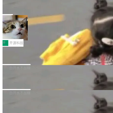
能表现。 在核心规格方面，B850 AO...
码、把关发版这两道关，还得靠人肉扛。 V5.0
竹知了：一个零依赖的单文件 HTML，
方式，以优化查询性能和吞吐量，减少集群中的
把儿时竹蝉玩具搬进浏览器
想让 AI 一起盯。
磁盘寻道和网络调用。 Dgraph v25.4.0 现已发
竹知了（zhuzhiliao）是那种小时候路边摊上几
布，具体更新内容包括： feat(zero)：Zero 现
块钱的玩意儿——一根小竹签，一个竹筒，一头
局
支持 --security superflag（token=...;whitelist
系着涂了松香的线。甩起来，竹膜震动，发出“哇
=...），与 Alpha 版本的格式一致，并据此对其
30倍效率升级：解锁医学影像数据要素
——哇”的蝉鸣声。实物越来越难找了，有开发者
价值化的真实路径
管理 HTTP 端点进行授权。 <blockquote> <p>
把它做成了 Web 玩具，放在 zhuzhiliao.imsai.c
完成一例腹部CT影像标注，张医生过去需要约1
<span><strong>警告：</strong>&nbsp;Zero
c 上，并在 GitHub 开源。 玩法很简单：按住屏
20个小时。他必须在数百张连续影像上，一笔一
开
开源科技
的 admin ...
幕画圈，或者直接甩手机。页面会实时显示转速
笔勾画边界，一层一层识别肌肉组织。如今，使
（圈/秒），声音来自真实竹知了录音的 1.72 秒
Apache Dubbo-go v3.3.2 正式发布
用东软飞标医学影像标注平台，同样的工作缩短
采样，无缝循环。音频解码失败时，还有一套合
至4小时，效率提升30倍。 这组数字背后，改变
这个版本面向生产环境，重心在内核稳定性。我
成兜底——锯齿波振荡器模拟脉冲，并联带通共
的不只是速度，而是把医学影像转化为AI能力的
们彻底收敛了旧配置体系，扩展了 Triple 协议与
白开水不加糖
振峰模拟竹膜和筒腔共鸣。 技术细节上，物理引
路径真正打通了。 大型医院积累的影像数据规模
泛化调用能力，加强了应用级元数据和服务治
擎是绳系质点模型：重力、弹性绳（只拉不
庞大，但不能直接用于训练模型。器官、病灶和
Calibre 9.12 发布，功能强大的开源电
理，同时集中修了并发安全、资源泄漏和热路径
推）、空气阻力，1/240 秒定步长积...
子书工具
组织边界，必须由专业医生逐层识别、标记和校
性能问题。
Calibre 开源项目是 Calibre 官方出的电子书管
正，才能成为机器能理解的高质量数据。医学影
理工具。它可以查看，转换，编辑和分类所有主
白开水不加糖
像AI落地最昂贵的环节，不是算法，是专业医生
流格式的电子书。Calibre 是个跨平台软件，可
的时间。 张医生是某三甲医院放射科副主任医
SwiftUI 问世七年了，为什么开发者还
以在 Linux、Windows 和 macOS 上运行。 Cal
师，牵头一项腹部肌肉影像课题。他需要在数百
在骂它？
ibre 9.12 现已正式发布，此次更新内容如下：
Yakov Manshin 发了一期长达 40 分钟的 YouT