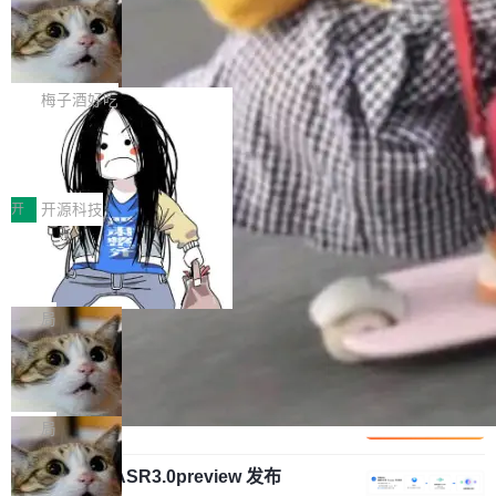
安全与合规要求。对于大多数普通研发场景，公
渐丰富，用户关注的重点也在发生变化：不只是
Gemini 的架构师。Google 首席科学家。 Jeff D
有云模型能够满足快速试用和效率提升的需求。
让AI用起来，还要进一步看清混合算力时代下，
🔥 SolonCode v2026.8.4 发布：界面
ean 在 Google 工作了 27 年后，宣布离职。 他
但对于金融、能源、医疗等对数据安全要求较...
字体可调、22 种语言、记忆搜索增强
Token花在哪里、算力是否被充分利用，以及持
不是一个人走。一同离开的还有 Sanjay Ghema
打开终端就能上岗的全中文编码智能体，这一轮
续增长的AI成本该如何优化。 深信服AI算力网关
wat（Google 员工编号 23，Jeff Dean 二十多
把「看得清、用母语、记得住」三件事一次补
梅子酒好吃
正是围绕这些实际问题，从Token治理和成本治
年的编程搭档，MapReduce 和 Bigtable 的共同
齐。 SolonCode 是什么 SolonCode 是杭州无
理两个方面，让用户的每一份算力都看得清、管
作者）、Quoc Le（Google 大脑核心成员，Se
让“代码语义理解”深度释放AI Coding
耳科技研发的企业级终端编码智能体——一位全
得住、用得稳、省得下、更安全！ 一、从现在开
价值潜能：华为云码道（CodeArts）
q2Seq 和 DocAI 的共同发明人）以及 Oriol Vin
中文驱动的数字员工，自主理解需求、规划步
一、代码仓深度理解技术的作用与价值 在软件工
始，Token使用一目...
代码仓技术解析
yals（Gemini 联合负责人，AlphaSta...
骤、编写代码。不挑模型、不挑平台，curl 一行
程实践中，代码仓是企业核心知识资产的主要载
开
开源科技
装完即用。 开源地址：Gitee · GitCode · GitHu
体。企业级代码仓库通常包含数十万乃至数百万
b 安装 支持 Java 8+（8~26）、macOS / Linu
一条“删库”命令跑 17 小时，算法工程
个文件，其规模远超单次模型调用可承载的上下
师删光 89TB 数据只为干私活
x / Windows / Harmony PC。 # macOS / Linu
文窗口。随着项目规模的持续扩张与代码历史的
最高人民检察院8月4日公布了一起案件：北京一
x / Harmony PC curl -fsSL https://solon.noea
不断累积，代码仓中的模块关系、接口契约、业
名90后算法工程师王某，为了给自己接的私活腾
局
r.org/solon...
务逻辑等关键信息往往分散于数十乃至数百个文
服务器空间，删光了公司AI游戏部门的全部核心
件之中，形成高度复杂的知识关联网络。传统的
Cloudflare 分享推理优化实践：KV ca
数据。 王某2024年1月入职东城区某科技公司AI
che 量化 + 权重压缩，吞吐量提升 4
代码检索手段（如关键词匹配、目录遍历）仅能
短剧部门，有互联网大厂背景。在公司内部架构
Kimi 和 GLM 是当前最强的大模型系列之一，但
1%，成本降 30%
在语法层面完成文本定位，难以触及代码的语义
调整期间，部门三次通知全员将数据从A集群迁
它们有一个共同的问题：太吃显存了。月之暗面
局
内涵与结构关联，导致开发者使用代码智能体在
移到B集群，王某都回复了"收到"。 他没有迁移
的 Kimi K 系列和智谱的 GLM 都是长上下文、M
理解大规模代码仓时面临显著"代码仓理解"瓶
数据。2024年9月3日下午4点，他使用此前登录
腾讯混元 Hy ASR3.0preview 发布
oE 架构的大模型，好用到让人上瘾，但 GPU 显