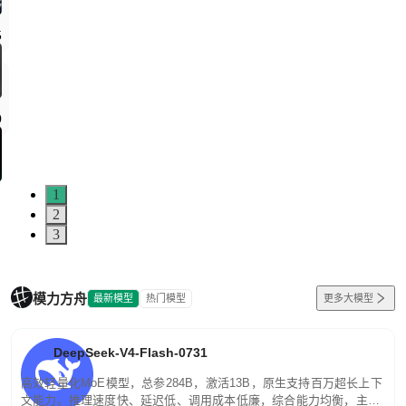
5
0
1
2
3
模力方舟
最新模型
热门模型
更多大模型
DeepSeek-V4-Flash-0731
高效轻量化MoE模型，总参284B，激活13B，原生支持百万超长上下
文能力。推理速度快、延迟低、调用成本低廉，综合能力均衡，主打