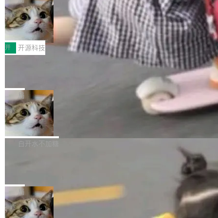
哪些组合有效，作者说，你得靠"文档、校验、或
有科技公司做的一样。只不过，实际上它不一
Workers 和 Durable Objects 的守护进程。 设
者部落知识"。 换个写法。Rust 的 enum，两个
样。这是 Sandstorm.io 的重制版，我十年前的
鲁大师7月新机性能/流畅/AI榜：vivo夺
计思路很直接：每个对象是一个独立的 SQLite
变体：Switchable...
性能、流畅双第一，三星Galaxy Z系列
那个创业公司。不同的是，这次它构建在 Cloudf
数据库，按名称寻址，复制到你自己的 S3 兼容
2026年7月的手机市场，由于存储等硬件成本暴
新折叠缺席
lare Workers 上——我花了九年时间搭建的平台
存储库里。节点之间只通过这个存储库协调——
增，手机厂商的日子也不好过啊，新机速度明显
开
开源科技
——并且深度集成了 AI。这基本上是我十年秘密
没有控制平面，没有共识协议。每个对象自带一
放缓，因此硝烟味淡了许多。新机参数规格除开
计划的顶峰。 十年前，Ken...
个小型数据库，应用天然按分片构建，单个数据
Zed 推出 DeltaDB，一个记录 commit
高价的三星折叠（三星Galaxy Z Fold8 Ultra / Z
之间所有操作的版本控制系统
库的竞争和爆炸半径问题在设计层面就被消除
Fold8 / Z Flip8）外，其余要么是中低端机器，
Zed 编辑器团队发布了新项目——DeltaDB，一
了。 闲置的 cell 会休眠到几乎不占资源。当 cel
例如iQOO Z11i、REDMI Note 17、REDMI No
个在 git commit 之间记录每一次编辑操作的版
局
l 迁移或唤醒时，新宿主从 S3 恢复 SQLite 数据
te 17 Pro、OPPO K15，要么是vivo X300 E这
本控制系统。目前处于 Early Access 阶段。 De
库继续执行。存储库是持久化的唯一真相...
样的次旗舰。 Galaxy Z Fold8 Ultra / Z Fold8 /
SpaceXAI 单季资本开支达 183 亿美元
ltaDB 的核心思路直接写在 landing page 最显
Z Flip8三款折叠屏新机均在7月22日发布，且全
眼的位置：「Software is made between com
根据风险投资人Tomer Tunguz 博客（VC 分
部搭载骁龙8 Elite Gen5 for Galaxy，它们本该
mits」——软件是在 commit 之间写出来的。git
析）披露的最新分析与第二季度业绩报告，Spac
白开水不加糖
是7月性...
只记录了你提交的最终状态，但真正的工作过程
eXAI在上个季度的总资本支出飙升至183.7亿美
——打字、删改、试错、agent 对话——都在 co
Meta 发布终端编程 Agent“Muse Cod
元。其中，绝大部分资金被直接用于 AI 领域，
e” 和 Muse Spark 1.2 模型
mmit 之间的空隙里丢失了。 DeltaDB 要做的就
金额高达158.3亿美元，这一单项投入已经逼近
Meta 今天发布了两款 AI 产品：Muse Code，
是把这段空隙补上。 回退到任何一次编辑：Delt
微软同期总资本开支的四成。 与亚马逊、Alpha
一个在终端里运行的编程 agent；Muse Spark
局
aDB 捕获 commit 之间的每一次操作，...
bet、微软以及 Meta 等传统科技巨头相比，Spa
1.2，驱动这个 agent 的新模型。一句话概括：
ceXAI的资金消耗速度尤为引人瞩目。然而，支
美团开源 LoHoSearch，用知识图谱校
你可以用 curl -fsSL https://dev.meta.ai/install.