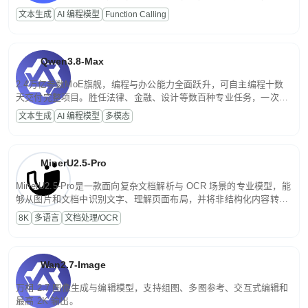
高并发、轻量化任务，适合日常对话、内容创作、基础 RAG、批量
文本生成
AI 编程模型
Function Calling
文案处理等普惠刚需场景。
Qwen3.8-Max
2.4万亿参数MoE旗舰，编程与办公能力全面跃升，可自主编程十数
天交付完整项目。胜任法律、金融、设计等数百种专业任务，一次对
话端到端交付生产级成果。原生视觉理解贯穿规划、执行与验证全流
文本生成
AI 编程模型
多模态
程，支持超长文档与长视频的深度语义解析。长程任务中自主规划与
闭环迭代，持续进化。
MinerU2.5-Pro
MinerU2.5-Pro是一款面向复杂文档解析与 OCR 场景的专业模型，能
够从图片和文档中识别文字、理解页面布局，并将非结构化内容转换
为便于存储、检索和二次处理的结构化结果。
8K
多语言
文档处理/OCR
Wan2.7-Image
万相 2.7 图像生成与编辑模型，支持组图、多图参考、交互式编辑和
最高 2K 输出。