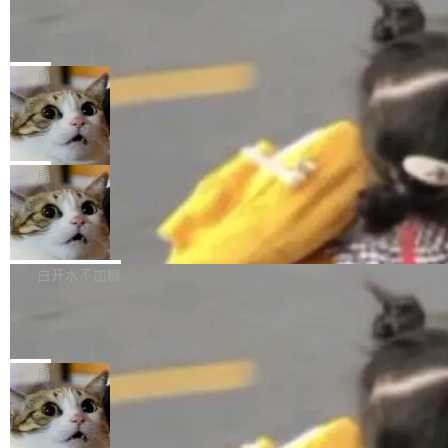
某个软件的源码，在本地构建。修改 agent ...
官方招聘信息中写过一条简洁有力的公式：Mod
Ubuntu 将核心系统包从 deb 转成了 s
单的模型规模升级，而是基于 SenseNova U1
nap
el + Harness = Agent。模型负责理解和推理，
的一次系统性迭代，不仅在同一架构中贯通视觉
Ubuntu 正在把又一个核心系统包从 deb 转为 s
Harness 负责把能力落到真实环境中——调用工
理解、推理、生成与编辑，还仅以 8B-MoT 的轻
nap。这次是 hwctl——一个用来检查 Ubuntu
局
具、读写文件、管理上下文、处理错误、完成闭
量大小，将能力推进到4K、更精细的真实质感、
硬件认证状态的命令行工具。 Canonical 工程师
环。崔添翼招人的标...
更复杂的视觉控制和可持续迭代编辑。 相比 U
Dario Amodei 担心新人来 Anthropic
Alan Griffiths 在邮件列表中说得很直白：「hwc
只为金钱，不为使命
1，U1.5-Lite-Preview 在以下方向上带来了显著
tl 是一个 Ubuntu 专有的包，它和它的依赖项都
顶级 AI 研究员在两家公司之间来回跳，中间只
提升： 原生支持4K图像生成； 更精细的局部纹
是 Ubuntu 专有的，不会用在其他发行版上。」
隔了几天。 Lilian Weng 上周刚宣布因健康原因
局
理、细节与真实世界质感； 更准确的中英文文字
所以 deb 版本的受众实际上为零。既然只有 Ub
离开 Thinking Machines Lab，说自己作为联合
生成与复杂版式组织； 更稳定的图...
untu 用户在用，那用 snap 打包就没什么可纠结
FFmpeg 9.0 发布
创始人的角色「太累了」。几天后，The Inform
的。 从 deb 到 snap 的迁移路径 hwctl 是 rust-
ation 就曝出她将重回 OpenAI，负责递归自我
FFmpeg 9.0 现已发布，包含多项改进。官方更
hwlib 硬件 API 库的一部分，命令行工具负责查
改进方向的研究。她是 Thinking Machines 过
新日志列出的 9.0 版本主要更新内容如下： 扩
白开水不加糖
询 Ubuntu 的硬件认证数据库。...
去一年内第四个离开的联合创始人。 这家由前
展 AMF 色彩转换器 (vf_vpp_amf) 的 HDR 功能
OpenAI CTO Mira Murati 创立的公司，连创始
DeepSeek V4 Flash 单日消耗 8 万亿 t
MP4 muxer 中支持 LCEVC 音轨复用 Playdate
okens 登顶热搜
团队都留不住。 但 Thinking Machines 不是唯
视频编码器和多路复用器 添加 v360_vulkan filt
8 万亿 tokens。一天。一家公司的消耗。 Open
一在人才争夺战中失血的公司。六月，Google
er HE-AAC 960 解码 (DAB+) transpose_cuda
Code 在 X 上发帖：「DeepSeek Flash did 8T
局
连失两员大将：Noam Shazeer 去了 Op...
filter 添加 AMF Frame Rate Converter (vf_frc
tokens on August 1st. 5T of free usage + 3T
_amf) filter SMPTE 2094-50 元数据支持和直
NetBSD 11.0 正式发布
on OpenCode Go.」79.8 万次浏览，连带着 #
通 ProRes RAW VideoToolbox 硬件加速器 AP
DeepSeek一天消耗了8万亿# 上了微博热搜——
NetBSD 11.0 现已正式发布，这是 NetBSD 操