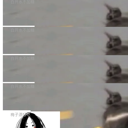
可以用来分析、提炼、审阅、建议，但不能用来
有限公司披露IPO发行价格及战略配售结果，杭
白开水不加糖
创作。 具体来说，LLM 生成的代码可以提交，
州深度求索人工智能基础技术研究有限公司（De
Docker 29.7.2 发布
但必须满足五个条件：预先安排、非关键、高质
epSeek）获配93.3399万股，按150.8元/股发行
量、充分测试、充分审查，并且必须披露。LLM
价格计算，认购金额约1.41亿元，股份锁定期为
Docker 29.7.2 现已发布，具体更新内容如下：
不得生成涉及安全性的关键变更，除非作者本身
36个月。 公告显示，本次宇树科技战略配售对
Bug fixes and enhancements 修复多次传递同
白开水不加糖
就是领域专家。即使如此，政策也"强烈不建
象主要包括长期投资机构、与公司业务具有战略
一环境变量时，docker service create和docker
议"这么做。 对于不披露的情况，审核者可以直
合作关系或长期合作愿景的大型企业、科创板保
Apache Fluss 毕业成为顶级项目
service update会发生 panic 的问题。docker/cl
接关闭 PR，无需解释。 政策作者 Jynn Ne...
荐人跟投子公司，以及公司高级管理人员和核心
i#7145 修复了 Docker Engine 29.7.0 中引入的
今年 7 月，Apache Fluss 的毕业提案在 Apach
员工参与设立的专项资产管理计划。其中，Dee
一个回归问题，该问题导致拉取镜像时会拒绝包
e 孵化器项目管理委员会（IPMC）投票中获得
白开水不加糖
pSeek作为与宇树科技具备战略合作关系的企
含绝对 hardlink 目标的镜像（此类镜像由某些镜
全票通过，随后获 Apache 软件基金会董事会批
业，获配股份数量占本次发行数量的2.31%。 除
像构建工具生成）。moby/moby#53305 修复了
马斯克 AI 百科项目 Grokipedia 被曝数
准。今天，Apache 软件基金会正式宣布 Apach
DeepSeek外，腾讯旗下上海启善投资有限公司
月未更新
Docker Engine 29.7.0 中引入的一个回归问
e Fluss 孵化毕业，成为 Apache 顶级项目（TL
埃隆·马斯克推出的AI百科项目 Grokipedia 被曝
获配9...
题，该问题可能导致在旧版 Linux 内核...
P）！这一里程碑不仅标志着 Fluss 迈入新的发
长期停止内容更新，未能实现其作为“AI版维基百
白开水不加糖
展阶段，也将进一步推动流式存储、实时湖仓与
科”替代品的目标。 据 Lawfare 最新调查，自今
AI 数据基础加速融合，为实时数据基础设施的发
Solon I18n：三种解析器，零样板代码
年4月以来，Grokipedia 页面更新功能基本停
展开启新的篇章。
滞，过去三个月内没有任何条目完成更新，用户
如果你在 Spring Boot 里做过国际化，流程大概
提交的编辑请求也长期处于待处理状态。 Groki
是这样的：配 MessageSource 的 Bean、写 R
梅子酒好吃
pedia 于去年底上线，定位为由人工智能生成内
eloadableResourceBundleMessageSource、
容的百科平台，被马斯克视为传统众包百科网站
Apache Doris 4.1 全面增强 Iceberg：
声明 LocaleResolver、注册 LocaleChangeInt