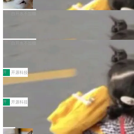
准 AI 能力认知
撑庞大支出的资金来源却呈现出截然不同的面
sh | bash 安装一个能在大项目里自动规划、写
机器出题的前提，是让机器拥有全局视野。整个
貌。数据显示，微软和 Meta 主要依托充沛的经
代码、验证结果的 AI 终端工具。 据介绍，Muse
构建流程可以分为四个环节：建图 → 控制难度
白开水不加糖
营现金流来覆盖资本开支，其资本支出覆盖率分
Code 是 Meta 的编程 agent 产品。它和市场上
→ 质量把关 → 数据概览。
别达到155% 和106%;而SpaceXAI的经营现金
已有的终端编程 agent 在设计理念上有几个明显
腾讯开源 UCL-MPComm 通信库
流仅能覆盖资本开支的12...
的差异点。 异步后台 agent：Muse Code 有一
腾讯网平团队宣布开源了 UCL-MPComm 通信
个主 agent 循环，外加一组后台 agent。这些后
库，并将作为transport接入Mooncake TENT。
白开水不加糖
台 agent...
该通信库针对AI Memory池化场景的数据传输需
CoStrict入选工信部2025人工智能应用
求进行了深度优化，能够实现数据中心内大规模
典型案例
计算节点间多种内存类型的高性能通信。 UCL-
近日，工信部科技司公示《2025人工智能应用典
MPComm将作为一种传输引擎接入Mooncake T
型案例入选名单》，深信服“面向企业研发场景的
开
开源科技
ENT，实现零拷贝传输性能提升30%、非零拷贝
开源 AI 编程平台 CoStrict 应用”凭借卓越的技术
深信服AI算力网关入选工信部人工智能
传输性能最高提升5倍。UCL-MPComm底层基
创新与落地成效成功入选。 全链路私有化部署，
应用典型案例！
于自研UCL-Engine通信引擎，后续腾讯网平将
助力企业AI研发安全落地 当前，越来越多企业已
前不久，工业和信息化部正式发布《2025年人工
持续开源更多基于UCL-Engine的高性能通信组
经开始引入 AI Coding 工具，通过调用公有云模
智能应用典型案例名单》，集中展示人工智能在
开
开源科技
件。 腾讯网平团队在UCL-MPComm中实现了一
型或企业内部部署模型提升研发效率。但随着 AI
各领域的应用成果，覆盖技术底座、行业赋能、
个独立于业务线程的全局通信引擎（Engine），
Coding 从个人辅助工具逐步走向团队级、组织
Jeff Dean 离开 Google：一个时代的结
产品应用、支撑保障、专题等五大方向。深信服
并实...
束，一个实验室的开始
级应用，企业在规模化落地过程中，对安全性、
AI算力网关（AI创新平台）成功入选！ 随着各行
Google 员工编号 20。MapReduce 作者之一。
可控性和代码质量提出了更高要求。 首先是数据
各业的Agent走向规模化建设，算力构成形态逐
Bigtable 作者之一。TensorFlow 的作者之一。
局