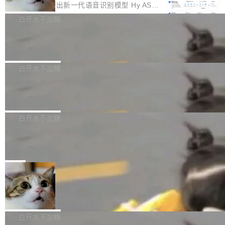
颈。 代码仓深度理解服务（以下简称" CodeBas
的账号密码进入A集群，输入了一条被程序员圈
存永远不够用。 Cloudflare 的 Workers AI 团队
腾讯混元正式推出新一代语音识别模型 Hy ASR
e深度理解服务"）是华为云码道（CodeA...
称为"删库跑路"的命令——最高管理员权限、无
一直在跑这些模型的推理。他们在官方博客上发
3.0preview。基于最新一代大语言模型 Hy3 的
白开水不加糖
需确认、强制递归删除。17个小时后，运维人员
了一篇技术文章，详细拆解了三种让大模型在 G
语言理解能力，以及融合了高精度语音识别与深
发现异常并中止进程时，89TB数据已经没了。
Pale Moon 34.3.2 发布，苍月浏览器
PU 上跑得更省、更快的技术手段——KV cache
度语义理解能力，实现了语音识别能力的全面升
删掉的是AI游戏部门的全部开发文件，包括公司
量化、模型权重压缩、以及共享 KV cache 的完
级。 根据介绍，Hy ASR3.0preview 目标在于：
Pale Moon 34.3.2 现已发布，这是一个安全更
自研的多个文生3D和...
整性保护。效果是：吞吐量提升 41%，每 token
让语音识别不再只是听清，而是真正听懂。通过
新和少量网页兼容性修复版本。 Changes/fixe
白开水不加糖
成本降低 30%，精度不变。 FP8 省的不仅是显
先理解你的语境和意图，再把准确的文字直接给
s： 实现了URL.Parse()便捷功能 对浏览器内部
存 KV cache 是推理时最吃显...
PostgreSQL 18/19 新特性深度解读
到你。从“逐字转写、单点优化”演进为“理解语
函数添加了多项边界检查，以避免潜在的越界访
境、兼容场景、一键直出”。 Hy ASR 3.0 previe
问、下溢和溢出。（DiD） 修复了加载和解析内
演讲者分享了一个有趣的实践：面对 PG 18 已
w 不要求标准普通话，方言识别覆盖粤语、吴语
容提供的字体时出现的几个问题 为避免音频加
发布的 Release Notes，他利用 AI 工具（如 Co
白开水不加糖
等 10 大方言片区和 20 余个二级小片区。在开
载、处理和播放过程中可能出现的一系列错误，
pilot）对数千条 commit 日志进行自动分析，先
源评测集中，Hy ASR 3.0 preview 在多语种的
对音频采样频率设定了下限 采样率低于 8kHz
慕尼黑市政府为全职开源项目维护者提
让模型总结出三十余条潜在特性，再逐条要求生
WER（...
供资助
（通常被认为是 "telephone"/"walkie-talkie" 音
成详细解释和代码校验，最终筛选出对用户体感
"在过去大约 10 年的大部分时间里，libexpat 的
质的最低采样率）的音频格式将被拒绝 修复了 C
最强的若干项。对于尚未正式发版的 PG 19，则
维护工作一直与我的日常工作、家务、社交生活
局
SS 圆角虚线样式中可能存在的问题 如果表单中
通过拉取过去一年内（从 PG 18 Beta1 时间点
和休闲娱乐竞争时间。" 这是 libexpat 维护者 S
的图像元素不在同一个子树中，则它们将不再关
至今）的所有 commit，同样交由 AI 分析提炼。
Firefox 153.0.3 发布
ebastian Pipping 写在博客里的话。8 月 4 日，
联 加...
经过人工复核，准确度令人满意。这一方法也为
他宣布了一个新消息：从 2026 年 8 月 1 日起，
Firefox 153.0.3 现已发布，具体更新内容如
社区爱好者提供了高效跟踪新版本的思路。
他可以全职维护 libexpat 了，最长 6 个月。发
下： New Smart Window 包含多项增强功能：
白开水不加糖