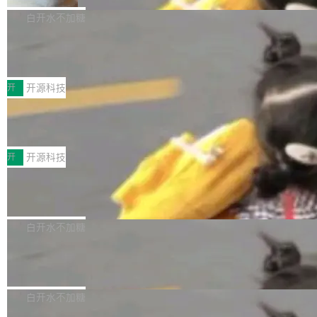
V ...
注意这是 OpenCode 一家的消耗。 OpenCode
作系统的第十八个主要版本。 自 NetBSD 10.1
白开水不加糖
是 Anomaly 出品的 AI 编程工具，套餐 10 美元/
以来的变化 更新亮点： 新增对 RISC-V 处理器
月。用户交了 10 美元，就能用 DeepSeek Flas
2026 ChinaJoy鸿蒙游戏增长臻享会举
架构的支持。NetBSD 11.0 是首个支持 64 位 R
办，鲸鸿动能系统呈现游戏行业解决方
h 随便写代码，按网友说法：「怎么使劲用也用
ISC-V 平台的稳定版本，涵盖一系列基于 StarFi
8月1日，2026 ChinaJoy期间，鸿蒙游戏增长臻
案
不完。」5T 来自免费额度，3T 来自 Go...
ve JH71XX 的设备，例如 VisionFive 2、PINE
享会在上海举办。鸿蒙生态的全场景智慧营销平
开
开源科技
64 STAR64，以及 QEMU。 增强了对 POSIX.1
台鲸鸿动能协同华为游戏中心，面向游戏行业开
-2024 和 C23 编程接口标准的兼容性。 compat
技嘉X3D系列再添新成员 B850 AORU
发者及生态伙伴，系统呈现了平台在游戏领域的
S ELITE X3D主板强化性能体验
_linux(8) 增强了对 Linux 系统调用的支持，包
完整能力版图——从IAP高价值用户的全周期经
面向AMD Ryzen X3D处理器玩家，技嘉X3D系
括 epoll（围绕 kqueue 实现）、POSIX 消息队
营、到IAA游戏的“买变一体”正循环、再到联运与
列主板阵容迎来新成员——B850 AORUS ELITE
开
开源科技
列、...
广告协同的全链路经营闭环，以及面向全球市场
X3D。作为面向主流高性能平台打造的全新主板
的出海增长布局。 华为终端云业务商业化销售负
Zadig v5.0 发布：AI 发布专员与 AI 审
产品，B850 AORUS ELITE X3D延续技嘉在X3
查专员上线
责人在开场致辞中表示，游戏开发者的核心诉求
D平台优化上的技术积累，旨在为游戏玩家带来
我们团队这几天最大的卡点不是 AI 写得不够
已不再是“多一个投放渠道”，而是一套能够持续
更稳定、更高效的装机选择。 B850 AORUS ELI
好，是 AI 写得太好了。 好到审查排期从两天的
白开水不加糖
驱动增长的体系。截至目前，搭载HarmonyOS
TE X3D基于AMD AM5平台打造，支持AMD Ry
活儿拖成了五天。PR 一堆起来没人敢合，发布
6的终端设备已突破7000万台，注册开发者数量
zen 9000/8000/7000系列处理器，并针对X3D
Dgraph v25.4.0 发布，具有图形后端的
窗口推了又推。好到合进 main 分支的代码，我
已突破 1100 万。随着鸿蒙生态汇聚越来越多的
原生 GraphQL 数据库
处理器特性进行平台级优化。其搭载X3D鸡血模
们自己都没看完。 这事不是个例。GitLab 调研
Dgraph 是一个水平可扩展的分布式 GraphQL
高质量游戏...
式2.0，可根据不同使用场景释放处理器潜力，
过 1528 名开发者，85% 说 AI 把瓶颈从写代码
数据库，有一个图形后端。作为一个原生的 Gra
白开水不加糖
帮助玩家在游戏与高负载应用中获得更充分的性
转移到了审代码。 写代码有人替你干了。但审代
phQL 数据库，它严格控制数据在磁盘上的排列