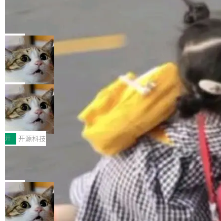
工资的是慕尼黑市政府。 libexpat 是一个 C99
<ul> <li>现在建议列表会显示更多结果，方便用
编写的流式 XML 解析器，MIT 许可证。和 libx
Cloudflare Computer 开源：你的 Age
户查找历史记录和切换到已打开的标签页。（<a
nt 需要一台电脑，而不是一个容器
ml2 一样，它是世界上使用最广泛的 XML 解析
href="https://bugzilla.mozilla.org/show_bug.c
Cloudflare 开源了名为 @cloudflare/computer
库之一。你的操作系统、浏览器、无数的基础设
gi?id=2019042">Bug&nbsp;2019042</a>）</l
的 npm 包。项目的核心论点是：容器不适合 Ag
局
施软件，很可能都在用它。而过去十年，维护它
i> <li>现在，助手可以直接使用 Exa 的网络搜索
ent 计算。真正适合的，是 Isolate。 Cloudflare
的人一直在用业余...
结果回答问题，而无需将问题转交给搜索引擎。
OpenAI 公开邮件和聊天记录回应苹果
工程师在这件事上没什么可谦虚的——他们用 W
诉讼，称“Apple is getting this wron
（<a href="https://bugzilla.mozilla.org/show_
orkers 跑了十年 Isolate。用 CEO Matthew Pri
上个月，苹果一纸诉状把 OpenAI 告上法庭，指
g”
bug.cgi?id=204...
nce 的话说：「我们一生都在用 Isolate 运行代
控其挖角苹果前员工并窃取商业秘密。苹果的诉
局
码，而 AI Agent 不需要容器，它们需要的是 Iso
状把 OpenAI 描述成一个系统性地从前东家挖
late。」 容器为什么不合适 容器的问题在于启动
HUAWEI MatePad Edge上架WorkBu
人、套取机密信息的对手。 OpenAI 没发律师
ddy鸿蒙PC版，说话就能干活的AI办公
和销毁都太重了。一个 Agent 要执行的任务可能
函，也没选择庭外沉默。它在官网贴了一篇博
全能AI工作台WorkBuddy鸿蒙PC版上架HUAWE
搭子
只需要几毫秒的 CPU 时间，但容器从冷启动到
文，标题只有六个字：Apple is getting this wro
I MatePad Edge应用市场，直接下载即可使
开
开源科技
就绪要花数秒。如果未来有十...
ng。 然后，它把邮件往来和 iMessage 聊天记
用，与鸿蒙电脑上的体验一致。值得一提的是，
录全贴了出来。 他发错人了 苹果外部律师 Gabr
FFmpeg 9.0 发布：代号“Lei”，以此纪
这是目前市面上唯一支持平板接入WorkBuddy P
念中国开发者雷霄骅
iel Gross 来自 Weil 律所，2 月 23 日下午 5:53
C版的产品，搭载“人机双写”重磅功能——你写
全球知名开源多媒体框架 FFmpeg 今天正式发
给 OpenAI 总法律顾问 Che Chang 发了封邮
你的，AI写AI的，同屏协作互不干扰。一句话让
布了 9.0 版本。这个版本除了带来新一代音视频
局
件，附了一封长信，要求 OpenAI 配合调查前苹
AI帮你干活，现在开启全新体验！ 温馨提示：
处理能力和硬件加速支持之外，还有一个特殊之
果员工带走机密信...
体验WorkBuddy鸿蒙PC版前，请将 HUAWEI M
亚马逊成本失控：AI 写代码烧掉 1215
处：FFmpeg 9.0 的代号是“Lei”。 这个名字，
万元，超预算 860%
atePad Edge 升级至 HarmonyOS 6.1.0.135S