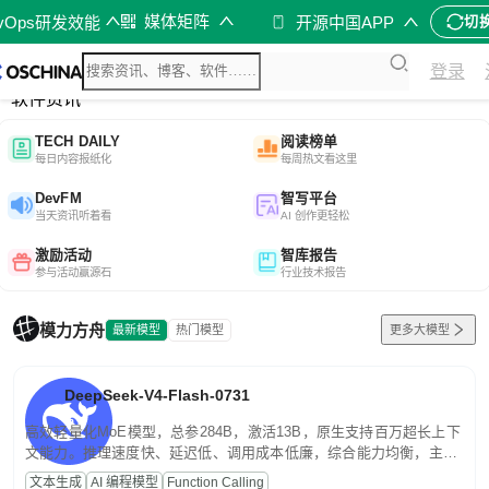
媒体矩阵
evOps研发效能
开源中国APP
切
综合
登录
开源资讯
软件资讯
TECH DAILY
阅读榜单
每日内容报纸化
每周热文看这里
DevFM
智写平台
当天资讯听着看
AI 创作更轻松
激励活动
智库报告
参与活动赢源石
行业技术报告
模力方舟
最新模型
热门模型
更多大模型
DeepSeek-V4-Flash-0731
高效轻量化MoE模型，总参284B，激活13B，原生支持百万超长上下
文能力。推理速度快、延迟低、调用成本低廉，综合能力均衡，主打
高并发、轻量化任务，适合日常对话、内容创作、基础 RAG、批量
文本生成
AI 编程模型
Function Calling