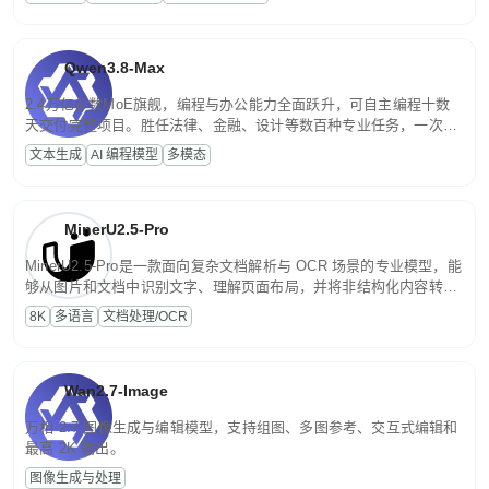
文案处理等普惠刚需场景。
Qwen3.8-Max
2.4万亿参数MoE旗舰，编程与办公能力全面跃升，可自主编程十数
天交付完整项目。胜任法律、金融、设计等数百种专业任务，一次对
话端到端交付生产级成果。原生视觉理解贯穿规划、执行与验证全流
文本生成
AI 编程模型
多模态
程，支持超长文档与长视频的深度语义解析。长程任务中自主规划与
闭环迭代，持续进化。
MinerU2.5-Pro
MinerU2.5-Pro是一款面向复杂文档解析与 OCR 场景的专业模型，能
够从图片和文档中识别文字、理解页面布局，并将非结构化内容转换
为便于存储、检索和二次处理的结构化结果。
8K
多语言
文档处理/OCR
Wan2.7-Image
万相 2.7 图像生成与编辑模型，支持组图、多图参考、交互式编辑和
最高 2K 输出。
图像生成与处理