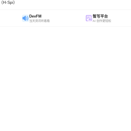
H-Spi）
DevFM
智写平台
当天资讯听着看
AI 创作更轻松