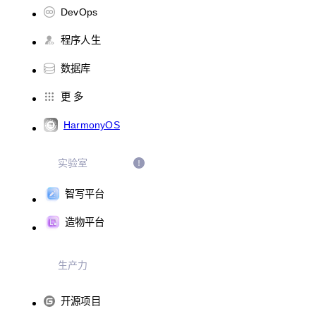
DevOps
程序人生
数据库
更 多
HarmonyOS
实验室
智写平台
造物平台
生产力
开源项目