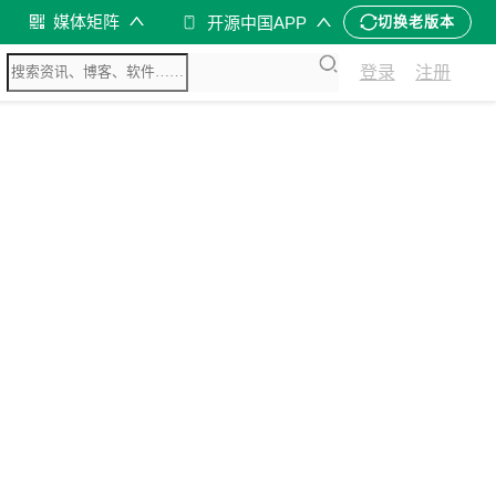
媒体矩阵
开源中国APP
切换老版本
登录
注册