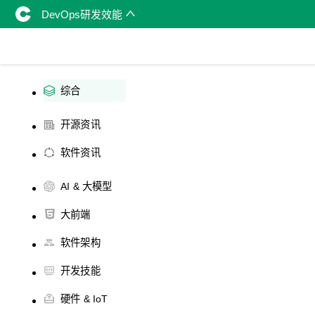
DevOps研发效能
综合
开源资讯
软件资讯
AI & 大模型
大前端
软件架构
开发技能
硬件 & IoT