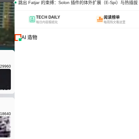
跳出 Fatjar 的束缚：Solon 插件的体外扩展（E-Spi）与热插拔（
TECH DAILY
阅读榜单
每日内容报纸化
每周热文看这里
AI 造物
I生成
29960
18640
I生成