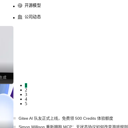
开源模型
公司动态
I生成
1
2
3
4
5
Gitee AI 队友正式上线，免费领 500 Credits 体验额度
Simon Willison 重新拥抱 MCP：无状态协议如何改变游戏规则