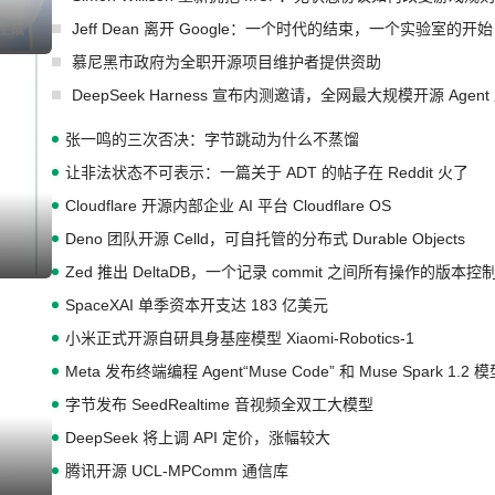
Jeff Dean 离开 Google：一个时代的结束，一个实验室的开始
I生成
慕尼黑市政府为全职开源项目维护者提供资助
DeepSeek Harness 宣布内测邀请，全网最大规模开源 Age
张一鸣的三次否决：字节跳动为什么不蒸馏
让非法状态不可表示：一篇关于 ADT 的帖子在 Reddit 火了
Cloudflare 开源内部企业 AI 平台 Cloudflare OS
Deno 团队开源 Celld，可自托管的分布式 Durable Objects
I生成
Zed 推出 DeltaDB，一个记录 commit 之间所有操作的版本控
SpaceXAI 单季资本开支达 183 亿美元
小米正式开源自研具身基座模型 Xiaomi-Robotics-1
Meta 发布终端编程 Agent“Muse Code” 和 Muse Spark 1.2 
字节发布 SeedRealtime 音视频全双工大模型
DeepSeek 将上调 API 定价，涨幅较大
腾讯开源 UCL-MPComm 通信库
I生成