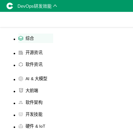
DevOps研发效能
综合
开源资讯
软件资讯
AI & 大模型
大前端
软件架构
开发技能
硬件 & IoT