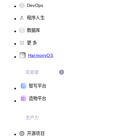
DevOps
程序人生
数据库
更 多
HarmonyOS
实验室
智写平台
造物平台
生产力
开源项目