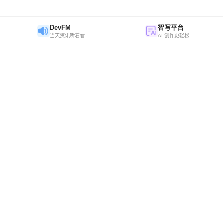
DevFM
智写平台
当天资讯听着看
AI 创作更轻松