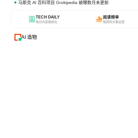
马斯克 AI 百科项目 Grokipedia 被曝数月未更新
TECH DAILY
阅读榜单
每日内容报纸化
每周热文看这里
AI 造物