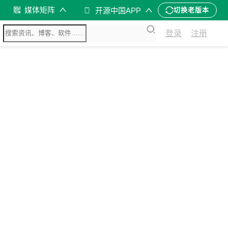
媒体矩阵
开源中国APP
切换老版本
登录
注册