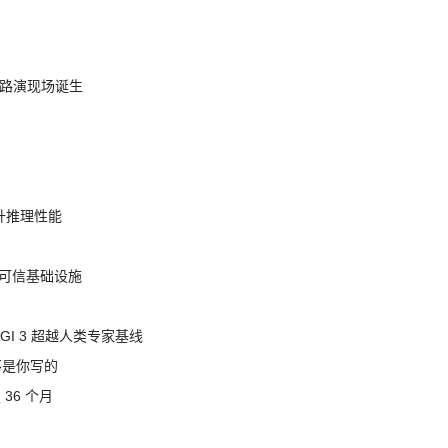
nt 路演现场诞生
提升推理性能
态的可信基础设施
AGI 3 超越人类专家基线
不是你写的
 36 个月