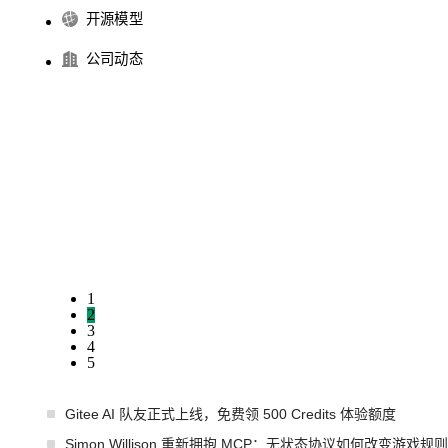
开源模型
公司动态
1
2
3
4
5
Gitee AI 队友正式上线，免费领 500 Credits 体验额度
Simon Willison 重新拥抱 MCP：无状态协议如何改变游戏规则