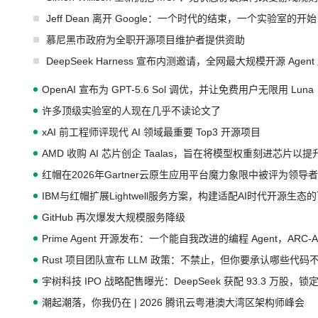
Jeff Dean 离开 Google：一个时代的结束，一个实验室的开始
慕尼黑市政府为全职开源项目维护者提供资助
DeepSeek Harness 宣布内测邀请，全网最大规模开源 Age
OpenAI 宣布为 GPT-5.6 Sol 调优，并让免费用户无限用 Luna
许多顶级实验室的人现在几乎不读论文了
xAI 前工程师评现代 AI 领域最重要 Top3 开源项目
AMD 收购 AI 芯片创企 Taalas，旨在将模型权重刻进芯片以
红帽在2026年Gartner云原生应用平台魔力象限中被评为领导者
IBM与红帽扩展Lightwell服务方案，构建适配AI时代开源生
GitHub 再次爆发大规模服务降级
Prime Agent 开源发布：一个能自我改进的编程 Agent，ARC-
Rust 项目团队宣布 LLM 政策：不禁止，但你要承认哪些代码
宇树科技 IPO 战略配售曝光：DeepSeek 获配 93.3 万股，锁定
潮起潮落，你我仍在 | 2026 腾讯云粤港澳大湾区架构师峰会