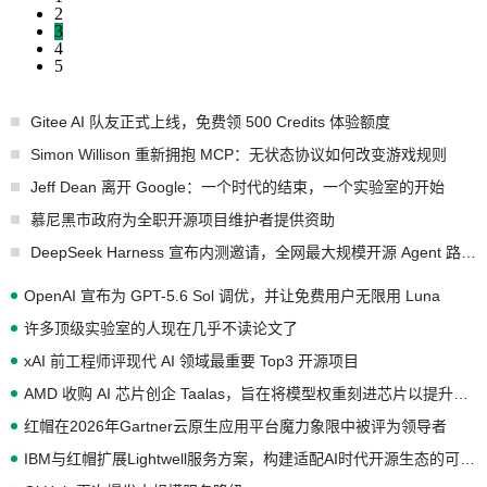
2
3
4
5
Gitee AI 队友正式上线，免费领 500 Credits 体验额度
Simon Willison 重新拥抱 MCP：无状态协议如何改变游戏规则
Jeff Dean 离开 Google：一个时代的结束，一个实验室的开始
慕尼黑市政府为全职开源项目维护者提供资助
DeepSeek Harness 宣布内测邀请，全网最大规模开源 Agent 路演现场诞生
OpenAI 宣布为 GPT-5.6 Sol 调优，并让免费用户无限用 Luna
许多顶级实验室的人现在几乎不读论文了
xAI 前工程师评现代 AI 领域最重要 Top3 开源项目
AMD 收购 AI 芯片创企 Taalas，旨在将模型权重刻进芯片以提升推理性能
红帽在2026年Gartner云原生应用平台魔力象限中被评为领导者
IBM与红帽扩展Lightwell服务方案，构建适配AI时代开源生态的可信基础设施