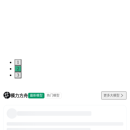
1
2
3
模力方舟
最新模型
热门模型
更多大模型