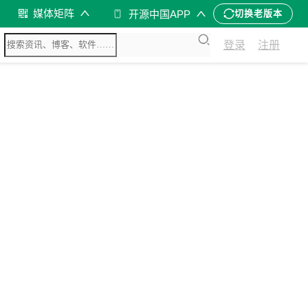
媒体矩阵
开源中国APP
切换老版本
登录
注册