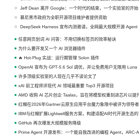
Jeff Dean 离开 Google：一个时代的结束，一个实验室的开始
慕尼黑市政府为全职开源项目维护者提供资助
DeepSeek Harness 宣布内测邀请，全网最大规模开源 Age
任意网页划词 AI 问答：不用切换标签页的效率秘诀
为什么要开发又一个 AI 浏览器插件
🔥 Hot-Plug 实战：运行期管理 Solon 插件
OpenAI 宣布为 GPT-5.6 Sol 调优，并让免费用户无限用 Luna
许多顶级实验室的人现在几乎不读论文了
xAI 前工程师评现代 AI 领域最重要 Top3 开源项目
AMD 收购 AI 芯片创企 Taalas，旨在将模型权重刻进芯片以
红帽在2026年Gartner云原生应用平台魔力象限中被评为领导者
IBM与红帽扩展Lightwell服务方案，构建适配AI时代开源生
GitHub 再次爆发大规模服务降级
Prime Agent 开源发布：一个能自我改进的编程 Agent，ARC-