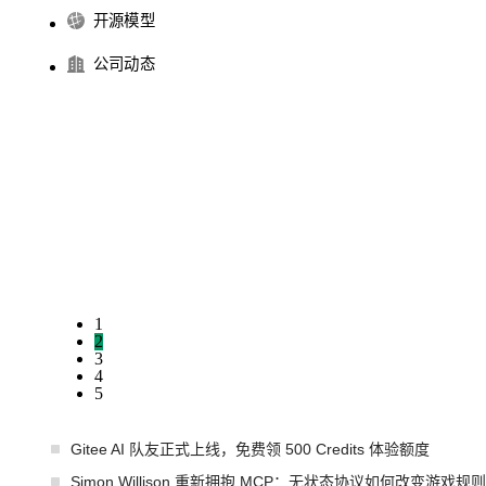
开源模型
公司动态
1
2
3
4
5
Gitee AI 队友正式上线，免费领 500 Credits 体验额度
Simon Willison 重新拥抱 MCP：无状态协议如何改变游戏规则