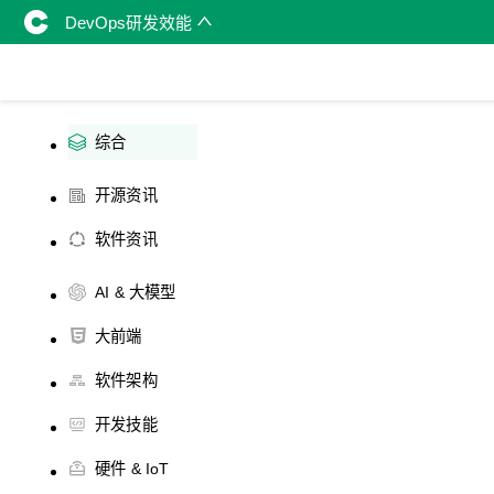
DevOps研发效能
综合
开源资讯
软件资讯
AI & 大模型
大前端
软件架构
开发技能
硬件 & IoT