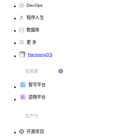
DevOps
程序人生
数据库
更 多
HarmonyOS
实验室
智写平台
造物平台
生产力
开源项目