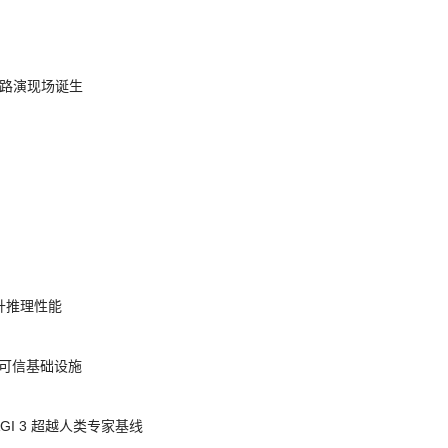
nt 路演现场诞生
提升推理性能
态的可信基础设施
AGI 3 超越人类专家基线