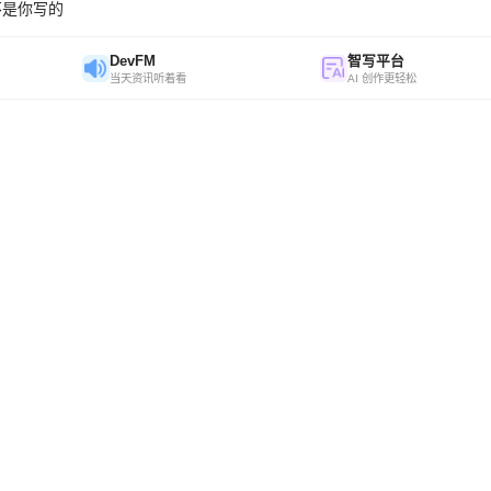
不是你写的
DevFM
智写平台
当天资讯听着看
AI 创作更轻松