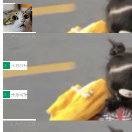
一在人才争夺战中失血的公司。六月，Google
er HE-AAC 960 解码 (DAB+) transpose_cuda
Code 在 X 上发帖：「DeepSeek Flash did 8T
局
连失两员大将：Noam Shazeer 去了 Op...
filter 添加 AMF Frame Rate Converter (vf_frc
tokens on August 1st. 5T of free usage + 3T
_amf) filter SMPTE 2094-50 元数据支持和直
NetBSD 11.0 正式发布
on OpenCode Go.」79.8 万次浏览，连带着 #
通 ProRes RAW VideoToolbox 硬件加速器 AP
DeepSeek一天消耗了8万亿# 上了微博热搜——
NetBSD 11.0 现已正式发布，这是 NetBSD 操
V ...
注意这是 OpenCode 一家的消耗。 OpenCode
作系统的第十八个主要版本。 自 NetBSD 10.1
白开水不加糖
是 Anomaly 出品的 AI 编程工具，套餐 10 美元/
以来的变化 更新亮点： 新增对 RISC-V 处理器
月。用户交了 10 美元，就能用 DeepSeek Flas
2026 ChinaJoy鸿蒙游戏增长臻享会举
架构的支持。NetBSD 11.0 是首个支持 64 位 R
办，鲸鸿动能系统呈现游戏行业解决方
h 随便写代码，按网友说法：「怎么使劲用也用
ISC-V 平台的稳定版本，涵盖一系列基于 StarFi
8月1日，2026 ChinaJoy期间，鸿蒙游戏增长臻
案
不完。」5T 来自免费额度，3T 来自 Go...
ve JH71XX 的设备，例如 VisionFive 2、PINE
享会在上海举办。鸿蒙生态的全场景智慧营销平
开
开源科技
64 STAR64，以及 QEMU。 增强了对 POSIX.1
台鲸鸿动能协同华为游戏中心，面向游戏行业开
-2024 和 C23 编程接口标准的兼容性。 compat
技嘉X3D系列再添新成员 B850 AORU
发者及生态伙伴，系统呈现了平台在游戏领域的
S ELITE X3D主板强化性能体验
_linux(8) 增强了对 Linux 系统调用的支持，包
完整能力版图——从IAP高价值用户的全周期经
面向AMD Ryzen X3D处理器玩家，技嘉X3D系
括 epoll（围绕 kqueue 实现）、POSIX 消息队
营、到IAA游戏的“买变一体”正循环、再到联运与
列主板阵容迎来新成员——B850 AORUS ELITE
开
开源科技
列、...
广告协同的全链路经营闭环，以及面向全球市场
X3D。作为面向主流高性能平台打造的全新主板
的出海增长布局。 华为终端云业务商业化销售负
Zadig v5.0 发布：AI 发布专员与 AI 审
产品，B850 AORUS ELITE X3D延续技嘉在X3
查专员上线
责人在开场致辞中表示，游戏开发者的核心诉求
D平台优化上的技术积累，旨在为游戏玩家带来
我们团队这几天最大的卡点不是 AI 写得不够
已不再是“多一个投放渠道”，而是一套能够持续
更稳定、更高效的装机选择。 B850 AORUS ELI
好，是 AI 写得太好了。 好到审查排期从两天的
白开水不加糖
驱动增长的体系。截至目前，搭载HarmonyOS
TE X3D基于AMD AM5平台打造，支持AMD Ry
活儿拖成了五天。PR 一堆起来没人敢合，发布