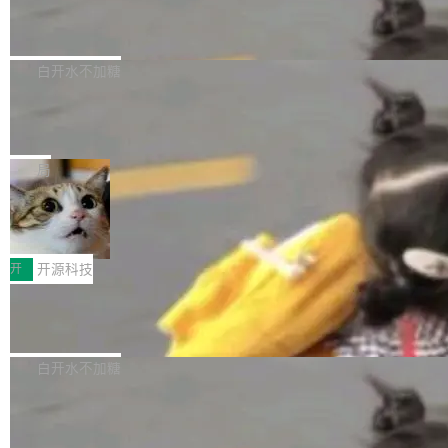
6的终端设备已突破7000万台，注册开发者数量
zen 9000/8000/7000系列处理器，并针对X3D
Dgraph v25.4.0 发布，具有图形后端的
窗口推了又推。好到合进 main 分支的代码，我
已突破 1100 万。随着鸿蒙生态汇聚越来越多的
原生 GraphQL 数据库
处理器特性进行平台级优化。其搭载X3D鸡血模
们自己都没看完。 这事不是个例。GitLab 调研
Dgraph 是一个水平可扩展的分布式 GraphQL
高质量游戏...
式2.0，可根据不同使用场景释放处理器潜力，
过 1528 名开发者，85% 说 AI 把瓶颈从写代码
数据库，有一个图形后端。作为一个原生的 Gra
白开水不加糖
帮助玩家在游戏与高负载应用中获得更充分的性
转移到了审代码。 写代码有人替你干了。但审代
phQL 数据库，它严格控制数据在磁盘上的排列
能表现。 在核心规格方面，B850 AO...
码、把关发版这两道关，还得靠人肉扛。 V5.0
竹知了：一个零依赖的单文件 HTML，
方式，以优化查询性能和吞吐量，减少集群中的
把儿时竹蝉玩具搬进浏览器
想让 AI 一起盯。
磁盘寻道和网络调用。 Dgraph v25.4.0 现已发
竹知了（zhuzhiliao）是那种小时候路边摊上几
布，具体更新内容包括： feat(zero)：Zero 现
块钱的玩意儿——一根小竹签，一个竹筒，一头
局
支持 --security superflag（token=...;whitelist
系着涂了松香的线。甩起来，竹膜震动，发出“哇
=...），与 Alpha 版本的格式一致，并据此对其
30倍效率升级：解锁医学影像数据要素
——哇”的蝉鸣声。实物越来越难找了，有开发者
价值化的真实路径
管理 HTTP 端点进行授权。 <blockquote> <p>
把它做成了 Web 玩具，放在 zhuzhiliao.imsai.c
完成一例腹部CT影像标注，张医生过去需要约1
<span><strong>警告：</strong>&nbsp;Zero
c 上，并在 GitHub 开源。 玩法很简单：按住屏
20个小时。他必须在数百张连续影像上，一笔一
开
开源科技
的 admin ...
幕画圈，或者直接甩手机。页面会实时显示转速
笔勾画边界，一层一层识别肌肉组织。如今，使
（圈/秒），声音来自真实竹知了录音的 1.72 秒
Apache Dubbo-go v3.3.2 正式发布
用东软飞标医学影像标注平台，同样的工作缩短
采样，无缝循环。音频解码失败时，还有一套合
至4小时，效率提升30倍。 这组数字背后，改变
这个版本面向生产环境，重心在内核稳定性。我
成兜底——锯齿波振荡器模拟脉冲，并联带通共
的不只是速度，而是把医学影像转化为AI能力的
们彻底收敛了旧配置体系，扩展了 Triple 协议与
白开水不加糖
振峰模拟竹膜和筒腔共鸣。 技术细节上，物理引
路径真正打通了。 大型医院积累的影像数据规模
泛化调用能力，加强了应用级元数据和服务治
擎是绳系质点模型：重力、弹性绳（只拉不
庞大，但不能直接用于训练模型。器官、病灶和
Calibre 9.12 发布，功能强大的开源电
理，同时集中修了并发安全、资源泄漏和热路径
推）、空气阻力，1/240 秒定步长积...
子书工具
组织边界，必须由专业医生逐层识别、标记和校
性能问题。
Calibre 开源项目是 Calibre 官方出的电子书管