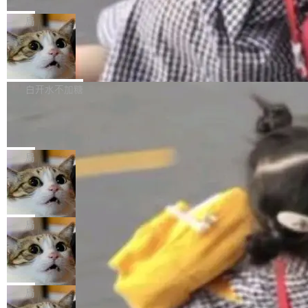
C版的产品，搭载“人机双写”重磅功能——你写
全球知名开源多媒体框架 FFmpeg 今天正式发
给 OpenAI 总法律顾问 Che Chang 发了封邮
你的，AI写AI的，同屏协作互不干扰。一句话让
布了 9.0 版本。这个版本除了带来新一代音视频
局
件，附了一封长信，要求 OpenAI 配合调查前苹
AI帮你干活，现在开启全新体验！ 温馨提示：
处理能力和硬件加速支持之外，还有一个特殊之
果员工带走机密信...
体验WorkBuddy鸿蒙PC版前，请将 HUAWEI M
亚马逊成本失控：AI 写代码烧掉 1215
处：FFmpeg 9.0 的代号是“Lei”。 这个名字，
万元，超预算 860%
atePad Edge 升级至 HarmonyOS 6.1.0.135S
来自中国开发者雷霄骅（Lei Xiaohua）。 对于
外媒近日曝光了亚马逊的多份内部报告显示，AI
P9 patch03及以上版本。 *升级路径：设置 > 搜
很多中国音视频开发者而言，这个名字并不陌
导致公司在多个项目上超支。《金融时报》报道
白开水不加糖
索“软件更新” > 检查更新，即可搜索新版本，下
生。十年前，他通过大量中文技术文章、源码分
称，仅一个项目的成本超支就高达 180 万美元
载安装完成升级即可。 没有...
析和开源示例，让一代开发者第一次真正理解 F
Hugging Face CEO 发声：中国正在开
（约合人民币 1215 万元）。 具体来说，一名工
源模型上碾压我们
Fmpeg，也成为很多人进入音视频开发领域的
程师借助 Anthropic 旗下 Claude Sonnet 模型
"他们正在开源模型上碾压我们。" Hugging Fac
“启蒙老师”。 而今年，恰好是雷霄骅离世十周
编写程序，目标是完成电商平台作者信息与商品
e CEO Clément Delangue 在 CNBC 的采访里
局
年。FFmpeg 社区最终选择用一个大版本的名
列表的数据匹配 —— 一项常规的数据处理任
没有拐弯抹角。他说中国正在赢得 AI 竞赛，而
字，留下了这份纪念。 雷霄骅曾是中国传媒大学
务，最终却产生了 180 万美元的账单，实际支出
当 AI agent 把源码变成了最好的扩展系
且按目前的速度，中国 AI 工具预计在今年底或
数字电视技术方向的博士生，长期从事视频、音
统，开发者工具必须开源
超出原定预算 860%。 更令人意外的是，该项目
2027 年就能追上美国前沿实验室的水平。 Dela
五年前，David Crawshaw 问过很多软件工程师
频技...
最终并未成功落地，而高额算力消耗持续运行长
ngue 把原因归结为一件事：开放协作。中国的
一个问题：你写过什么给自己用的程序？答案几
局
达 5 个月，公司直到财务对账时才察觉异常。这
AI 开发者在一个共享和协作的生态里加速迭代，
乎都是没有。工程师们整天用别人写的程序写程
意味着一个无人看管的 AI 程序，在近半年时间
而美国模型厂商在"闭门造车"。他的原话是 "buil
DeepSeek Harness 宣布内测邀请，全
序给别人用。偶尔有人自己写个博客系统、智能
里日夜不停地"烧钱"。 复盘显示，...
网最大规模开源 Agent 路演现场诞生
ding in silos"——各自为战，互不通气。 这个判
家居控制、家庭实验室，都算稀奇事。 Crawsh
一条内测招募帖，发出去的时候大概没人想到它
断从他嘴里说出来分量不同。Hugging Face 是
aw 是 Shelley 的作者，一个开源 AI coding age
会变成一场开源 Agent 生态的路演。 8月1日，
局
全球最大的开源 AI 平台，上面跑着上百万个模
nt。他最近在博客上写了一篇文章，核心论点很
DeepSeek Harness 团队负责人崔添翼（tiany