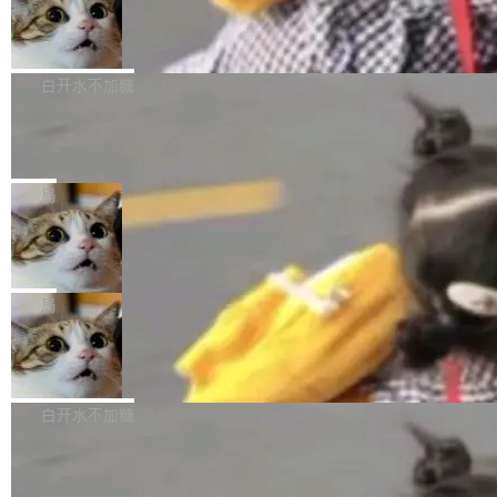
型。谁在开源赛道上领先，...
简单：开发者工具必须开源。 理由不是传统的自
商汤 SenseNova U1.5-Lite-Preview
i）在 X 上发帖： 「如果你是 Agent Harness 相
开源
由软件情怀，而是一个跟 AI agent 直接相关的
关开源项目的开发者，希望参加 DeepSeek Har
商汤科技宣布面向社区开源轻量级统一多模态模
技术判断。 两行 prompt 就能个性化任何软件 C
ness 的内测，可以回复或私信联系我。请附上
型的预览版本 SenseNova U1.5-Lite-Preview。
白开水不加糖
rawshaw 给出了两个 prompt。 第一个： "下载
GitHub id 以及开源代表作。」 DeepSeek 曾在
公告称，SenseNova U1.5-Lite-Preview并非简
某个软件的源码，在本地构建。修改 agent ...
官方招聘信息中写过一条简洁有力的公式：Mod
Ubuntu 将核心系统包从 deb 转成了 s
单的模型规模升级，而是基于 SenseNova U1
nap
el + Harness = Agent。模型负责理解和推理，
的一次系统性迭代，不仅在同一架构中贯通视觉
Ubuntu 正在把又一个核心系统包从 deb 转为 s
Harness 负责把能力落到真实环境中——调用工
理解、推理、生成与编辑，还仅以 8B-MoT 的轻
nap。这次是 hwctl——一个用来检查 Ubuntu
局
具、读写文件、管理上下文、处理错误、完成闭
量大小，将能力推进到4K、更精细的真实质感、
硬件认证状态的命令行工具。 Canonical 工程师
环。崔添翼招人的标...
更复杂的视觉控制和可持续迭代编辑。 相比 U
Dario Amodei 担心新人来 Anthropic
Alan Griffiths 在邮件列表中说得很直白：「hwc
只为金钱，不为使命
1，U1.5-Lite-Preview 在以下方向上带来了显著
tl 是一个 Ubuntu 专有的包，它和它的依赖项都
顶级 AI 研究员在两家公司之间来回跳，中间只
提升： 原生支持4K图像生成； 更精细的局部纹
是 Ubuntu 专有的，不会用在其他发行版上。」
隔了几天。 Lilian Weng 上周刚宣布因健康原因
局
理、细节与真实世界质感； 更准确的中英文文字
所以 deb 版本的受众实际上为零。既然只有 Ub
离开 Thinking Machines Lab，说自己作为联合
生成与复杂版式组织； 更稳定的图...
untu 用户在用，那用 snap 打包就没什么可纠结
FFmpeg 9.0 发布
创始人的角色「太累了」。几天后，The Inform
的。 从 deb 到 snap 的迁移路径 hwctl 是 rust-
ation 就曝出她将重回 OpenAI，负责递归自我
FFmpeg 9.0 现已发布，包含多项改进。官方更
hwlib 硬件 API 库的一部分，命令行工具负责查
改进方向的研究。她是 Thinking Machines 过
新日志列出的 9.0 版本主要更新内容如下： 扩
白开水不加糖
询 Ubuntu 的硬件认证数据库。...
去一年内第四个离开的联合创始人。 这家由前
展 AMF 色彩转换器 (vf_vpp_amf) 的 HDR 功能
OpenAI CTO Mira Murati 创立的公司，连创始
DeepSeek V4 Flash 单日消耗 8 万亿 t
MP4 muxer 中支持 LCEVC 音轨复用 Playdate
okens 登顶热搜
团队都留不住。 但 Thinking Machines 不是唯
视频编码器和多路复用器 添加 v360_vulkan filt
8 万亿 tokens。一天。一家公司的消耗。 Open