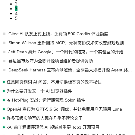
2
3
4
5
Gitee AI 队友正式上线，免费领 500 Credits 体验额度
Simon Willison 重新拥抱 MCP：无状态协议如何改变游戏规则
Jeff Dean 离开 Google：一个时代的结束，一个实验室的开始
慕尼黑市政府为全职开源项目维护者提供资助
DeepSeek Harness 宣布内测邀请，全网最大规模开源 Agent 路演现场诞生
任意网页划词 AI 问答：不用切换标签页的效率秘诀
为什么要开发又一个 AI 浏览器插件
🔥 Hot-Plug 实战：运行期管理 Solon 插件
OpenAI 宣布为 GPT-5.6 Sol 调优，并让免费用户无限用 Luna
许多顶级实验室的人现在几乎不读论文了
xAI 前工程师评现代 AI 领域最重要 Top3 开源项目