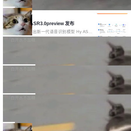
che 量化 + 权重压缩，吞吐量提升 4
代码检索手段（如关键词匹配、目录遍历）仅能
短剧部门，有互联网大厂背景。在公司内部架构
Kimi 和 GLM 是当前最强的大模型系列之一，但
1%，成本降 30%
在语法层面完成文本定位，难以触及代码的语义
调整期间，部门三次通知全员将数据从A集群迁
它们有一个共同的问题：太吃显存了。月之暗面
局
内涵与结构关联，导致开发者使用代码智能体在
移到B集群，王某都回复了"收到"。 他没有迁移
的 Kimi K 系列和智谱的 GLM 都是长上下文、M
理解大规模代码仓时面临显著"代码仓理解"瓶
腾讯混元 Hy ASR3.0preview 发布
数据。2024年9月3日下午4点，他使用此前登录
oE 架构的大模型，好用到让人上瘾，但 GPU 显
颈。 代码仓深度理解服务（以下简称" CodeBas
的账号密码进入A集群，输入了一条被程序员圈
存永远不够用。 Cloudflare 的 Workers AI 团队
腾讯混元正式推出新一代语音识别模型 Hy ASR
e深度理解服务"）是华为云码道（CodeA...
称为"删库跑路"的命令——最高管理员权限、无
一直在跑这些模型的推理。他们在官方博客上发
3.0preview。基于最新一代大语言模型 Hy3 的
白开水不加糖
需确认、强制递归删除。17个小时后，运维人员
了一篇技术文章，详细拆解了三种让大模型在 G
语言理解能力，以及融合了高精度语音识别与深
发现异常并中止进程时，89TB数据已经没了。
Pale Moon 34.3.2 发布，苍月浏览器
PU 上跑得更省、更快的技术手段——KV cache
度语义理解能力，实现了语音识别能力的全面升
删掉的是AI游戏部门的全部开发文件，包括公司
量化、模型权重压缩、以及共享 KV cache 的完
级。 根据介绍，Hy ASR3.0preview 目标在于：
Pale Moon 34.3.2 现已发布，这是一个安全更
自研的多个文生3D和...
整性保护。效果是：吞吐量提升 41%，每 token
让语音识别不再只是听清，而是真正听懂。通过
新和少量网页兼容性修复版本。 Changes/fixe
白开水不加糖
成本降低 30%，精度不变。 FP8 省的不仅是显
先理解你的语境和意图，再把准确的文字直接给
s： 实现了URL.Parse()便捷功能 对浏览器内部
存 KV cache 是推理时最吃显...
到你。从“逐字转写、单点优化”演进为“理解语
PostgreSQL 18/19 新特性深度解读
函数添加了多项边界检查，以避免潜在的越界访
境、兼容场景、一键直出”。 Hy ASR 3.0 previe
问、下溢和溢出。（DiD） 修复了加载和解析内
演讲者分享了一个有趣的实践：面对 PG 18 已
w 不要求标准普通话，方言识别覆盖粤语、吴语
容提供的字体时出现的几个问题 为避免音频加
发布的 Release Notes，他利用 AI 工具（如 Co
白开水不加糖
等 10 大方言片区和 20 余个二级小片区。在开
载、处理和播放过程中可能出现的一系列错误，
pilot）对数千条 commit 日志进行自动分析，先
源评测集中，Hy ASR 3.0 preview 在多语种的
对音频采样频率设定了下限 采样率低于 8kHz
慕尼黑市政府为全职开源项目维护者提
让模型总结出三十余条潜在特性，再逐条要求生
WER（...
供资助
（通常被认为是 "telephone"/"walkie-talkie" 音
成详细解释和代码校验，最终筛选出对用户体感
"在过去大约 10 年的大部分时间里，libexpat 的
质的最低采样率）的音频格式将被拒绝 修复了 C
最强的若干项。对于尚未正式发版的 PG 19，则
维护工作一直与我的日常工作、家务、社交生活
局
SS 圆角虚线样式中可能存在的问题 如果表单中