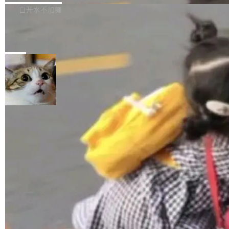
正，才能成为机器能理解的高质量数据。医学影
理工具。它可以查看，转换，编辑和分类所有主
白开水不加糖
像AI落地最昂贵的环节，不是算法，是专业医生
流格式的电子书。Calibre 是个跨平台软件，可
的时间。 张医生是某三甲医院放射科副主任医
SwiftUI 问世七年了，为什么开发者还
以在 Linux、Windows 和 macOS 上运行。 Cal
师，牵头一项腹部肌肉影像课题。他需要在数百
在骂它？
ibre 9.12 现已正式发布，此次更新内容如下：
Yakov Manshin 发了一期长达 40 分钟的 YouT
张CT影像上完成像素级精细分割，让系统"...
新功能 macOS：在 Connect/Share 按钮中添加
ube 视频，标题是"SwiftUI 七年后：一个平庸的
局
通过 AirDop 共享书籍的功能 Content server：
故事"。视频核心观点很简单：SwiftUI 发布七年
支持可向服务器后端添加新端点的插件 Edit boo
了，仍然像一个永久公测版。 Manshin 从数据
k：Compress images：添加将 GIF 图像转换为
流、布局系统、API 稳定性、性能、跨平台五个
加载更多
JPEG/WebP 的选项 ToC Editor：添加一个按
维度逐一批判了 SwiftUI。最让人印象深刻的一
钮，用于对目录中的条目进...
个论据是：苹果官方的 SwiftUI 教程项目 Land
marks，用最新 Xcode 在最新 macOS 上构建
运行，出来的效果是坏的——侧边栏按钮大小不
一，界面错位。他说这个问题"两年前就发现了，
至今没变"。 数据流方面，Manshin 指出 SwiftU
I 的属性包装器演进史...