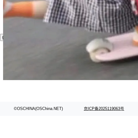
©OSCHINA(OSChina.NET)
京ICP备2025119063号