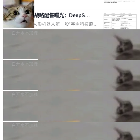
5% RHAE Best@1，超过了 ARC 报告的人类专
覆盖 rust-lang/rust 单一仓库的代码贡献。这不
局
家基线 95.4%。 不是又一个 coding agent 包装
是项目级别的官方立场，目前由五个团队采纳，
宇树科技 IPO 战略配售曝光：DeepSe
器 Prime Agent 的架构和市面上大多数 coding
但它可能是主流开源项目中关于 AI 辅助贡献最
ek 获配 93.3 万股，锁定 36 个月
agent 有本质区别。大多数 agent harness 的设
细致的一份规则。 政策的核心只有一句话：LLM
8月6日晚间，“人形机器人第一股”宇树科技股份
计是基于早期模型的能力—...
可以用来分析、提炼、审阅、建议，但不能用来
有限公司披露IPO发行价格及战略配售结果，杭
白开水不加糖
创作。 具体来说，LLM 生成的代码可以提交，
州深度求索人工智能基础技术研究有限公司（De
但必须满足五个条件：预先安排、非关键、高质
Docker 29.7.2 发布
epSeek）获配93.3399万股，按150.8元/股发行
量、充分测试、充分审查，并且必须披露。LLM
价格计算，认购金额约1.41亿元，股份锁定期为
Docker 29.7.2 现已发布，具体更新内容如下：
不得生成涉及安全性的关键变更，除非作者本身
36个月。 公告显示，本次宇树科技战略配售对
Bug fixes and enhancements 修复多次传递同
白开水不加糖
就是领域专家。即使如此，政策也"强烈不建
象主要包括长期投资机构、与公司业务具有战略
一环境变量时，docker service create和docker
议"这么做。 对于不披露的情况，审核者可以直
合作关系或长期合作愿景的大型企业、科创板保
Apache Fluss 毕业成为顶级项目
service update会发生 panic 的问题。docker/cl
接关闭 PR，无需解释。 政策作者 Jynn Ne...
荐人跟投子公司，以及公司高级管理人员和核心
i#7145 修复了 Docker Engine 29.7.0 中引入的
今年 7 月，Apache Fluss 的毕业提案在 Apach
员工参与设立的专项资产管理计划。其中，Dee
一个回归问题，该问题导致拉取镜像时会拒绝包
e 孵化器项目管理委员会（IPMC）投票中获得
白开水不加糖
pSeek作为与宇树科技具备战略合作关系的企
含绝对 hardlink 目标的镜像（此类镜像由某些镜
全票通过，随后获 Apache 软件基金会董事会批
业，获配股份数量占本次发行数量的2.31%。 除
像构建工具生成）。moby/moby#53305 修复了
马斯克 AI 百科项目 Grokipedia 被曝数
准。今天，Apache 软件基金会正式宣布 Apach
DeepSeek外，腾讯旗下上海启善投资有限公司
月未更新
Docker Engine 29.7.0 中引入的一个回归问
e Fluss 孵化毕业，成为 Apache 顶级项目（TL
埃隆·马斯克推出的AI百科项目 Grokipedia 被曝
获配9...
题，该问题可能导致在旧版 Linux 内核...
P）！这一里程碑不仅标志着 Fluss 迈入新的发
长期停止内容更新，未能实现其作为“AI版维基百
白开水不加糖
展阶段，也将进一步推动流式存储、实时湖仓与
科”替代品的目标。 据 Lawfare 最新调查，自今
AI 数据基础加速融合，为实时数据基础设施的发
Solon I18n：三种解析器，零样板代码
年4月以来，Grokipedia 页面更新功能基本停