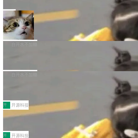
e” 和 Muse Spark 1.2 模型
mmit 之间的空隙里丢失了。 DeltaDB 要做的就
金额高达158.3亿美元，这一单项投入已经逼近
Meta 今天发布了两款 AI 产品：Muse Code，
是把这段空隙补上。 回退到任何一次编辑：Delt
微软同期总资本开支的四成。 与亚马逊、Alpha
一个在终端里运行的编程 agent；Muse Spark
局
aDB 捕获 commit 之间的每一次操作，...
bet、微软以及 Meta 等传统科技巨头相比，Spa
1.2，驱动这个 agent 的新模型。一句话概括：
ceXAI的资金消耗速度尤为引人瞩目。然而，支
美团开源 LoHoSearch，用知识图谱校
你可以用 curl -fsSL https://dev.meta.ai/install.
准 AI 能力认知
撑庞大支出的资金来源却呈现出截然不同的面
sh | bash 安装一个能在大项目里自动规划、写
机器出题的前提，是让机器拥有全局视野。整个
貌。数据显示，微软和 Meta 主要依托充沛的经
代码、验证结果的 AI 终端工具。 据介绍，Muse
构建流程可以分为四个环节：建图 → 控制难度
白开水不加糖
营现金流来覆盖资本开支，其资本支出覆盖率分
Code 是 Meta 的编程 agent 产品。它和市场上
→ 质量把关 → 数据概览。
别达到155% 和106%;而SpaceXAI的经营现金
腾讯开源 UCL-MPComm 通信库
已有的终端编程 agent 在设计理念上有几个明显
流仅能覆盖资本开支的12...
的差异点。 异步后台 agent：Muse Code 有一
腾讯网平团队宣布开源了 UCL-MPComm 通信
个主 agent 循环，外加一组后台 agent。这些后
库，并将作为transport接入Mooncake TENT。
白开水不加糖
台 agent...
该通信库针对AI Memory池化场景的数据传输需
CoStrict入选工信部2025人工智能应用
求进行了深度优化，能够实现数据中心内大规模
典型案例
计算节点间多种内存类型的高性能通信。 UCL-
近日，工信部科技司公示《2025人工智能应用典
MPComm将作为一种传输引擎接入Mooncake T
型案例入选名单》，深信服“面向企业研发场景的
开
开源科技
ENT，实现零拷贝传输性能提升30%、非零拷贝
开源 AI 编程平台 CoStrict 应用”凭借卓越的技术
传输性能最高提升5倍。UCL-MPComm底层基
深信服AI算力网关入选工信部人工智能
创新与落地成效成功入选。 全链路私有化部署，
应用典型案例！
于自研UCL-Engine通信引擎，后续腾讯网平将
助力企业AI研发安全落地 当前，越来越多企业已
前不久，工业和信息化部正式发布《2025年人工
持续开源更多基于UCL-Engine的高性能通信组
经开始引入 AI Coding 工具，通过调用公有云模
智能应用典型案例名单》，集中展示人工智能在
开
开源科技