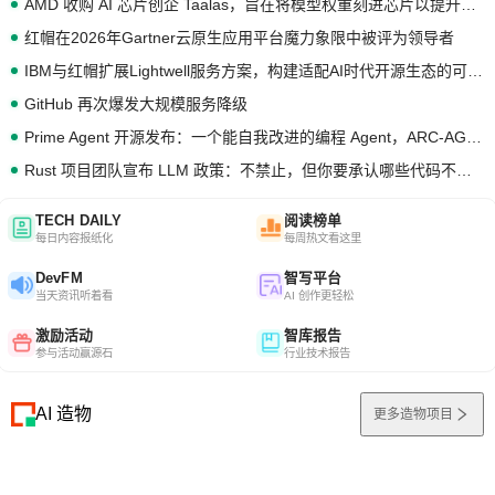
AMD 收购 AI 芯片创企 Taalas，旨在将模型权重刻进芯片以提升推理性能
红帽在2026年Gartner云原生应用平台魔力象限中被评为领导者
IBM与红帽扩展Lightwell服务方案，构建适配AI时代开源生态的可信基础设施
GitHub 再次爆发大规模服务降级
Prime Agent 开源发布：一个能自我改进的编程 Agent，ARC-AGI 3 超越人类专家基线
Rust 项目团队宣布 LLM 政策：不禁止，但你要承认哪些代码不是你写的
TECH DAILY
阅读榜单
每日内容报纸化
每周热文看这里
DevFM
智写平台
当天资讯听着看
AI 创作更轻松
激励活动
智库报告
参与活动赢源石
行业技术报告
AI 造物
更多造物项目