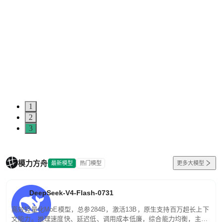
1
2
3
模力方舟
最新模型
热门模型
更多大模型
DeepSeek-V4-Flash-0731
高效轻量化MoE模型，总参284B，激活13B，原生支持百万超长上下
文能力。推理速度快、延迟低、调用成本低廉，综合能力均衡，主打