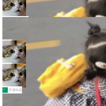
通过拉取过去一年内（从 PG 18 Beta1 时间点
和休闲娱乐竞争时间。" 这是 libexpat 维护者 S
的图像元素不在同一个子树中，则它们将不再关
至今）的所有 commit，同样交由 AI 分析提炼。
Firefox 153.0.3 发布
ebastian Pipping 写在博客里的话。8 月 4 日，
联 加...
经过人工复核，准确度令人满意。这一方法也为
他宣布了一个新消息：从 2026 年 8 月 1 日起，
Firefox 153.0.3 现已发布，具体更新内容如
社区爱好者提供了高效跟踪新版本的思路。
他可以全职维护 libexpat 了，最长 6 个月。发
下： New Smart Window 包含多项增强功能：
白开水不加糖
工资的是慕尼黑市政府。 libexpat 是一个 C99
<ul> <li>现在建议列表会显示更多结果，方便用
编写的流式 XML 解析器，MIT 许可证。和 libx
Cloudflare Computer 开源：你的 Age
户查找历史记录和切换到已打开的标签页。（<a
nt 需要一台电脑，而不是一个容器
ml2 一样，它是世界上使用最广泛的 XML 解析
href="https://bugzilla.mozilla.org/show_bug.c
Cloudflare 开源了名为 @cloudflare/computer
库之一。你的操作系统、浏览器、无数的基础设
gi?id=2019042">Bug&nbsp;2019042</a>）</l
的 npm 包。项目的核心论点是：容器不适合 Ag
局
施软件，很可能都在用它。而过去十年，维护它
i> <li>现在，助手可以直接使用 Exa 的网络搜索
ent 计算。真正适合的，是 Isolate。 Cloudflare
的人一直在用业余...
结果回答问题，而无需将问题转交给搜索引擎。
OpenAI 公开邮件和聊天记录回应苹果
工程师在这件事上没什么可谦虚的——他们用 W
诉讼，称“Apple is getting this wron
（<a href="https://bugzilla.mozilla.org/show_
orkers 跑了十年 Isolate。用 CEO Matthew Pri
上个月，苹果一纸诉状把 OpenAI 告上法庭，指
g”
bug.cgi?id=204...
nce 的话说：「我们一生都在用 Isolate 运行代
控其挖角苹果前员工并窃取商业秘密。苹果的诉
局
码，而 AI Agent 不需要容器，它们需要的是 Iso
状把 OpenAI 描述成一个系统性地从前东家挖
late。」 容器为什么不合适 容器的问题在于启动
HUAWEI MatePad Edge上架WorkBu
人、套取机密信息的对手。 OpenAI 没发律师
ddy鸿蒙PC版，说话就能干活的AI办公
和销毁都太重了。一个 Agent 要执行的任务可能
函，也没选择庭外沉默。它在官网贴了一篇博
全能AI工作台WorkBuddy鸿蒙PC版上架HUAWE
搭子
只需要几毫秒的 CPU 时间，但容器从冷启动到
文，标题只有六个字：Apple is getting this wro
I MatePad Edge应用市场，直接下载即可使
开
开源科技
就绪要花数秒。如果未来有十...
ng。 然后，它把邮件往来和 iMessage 聊天记
用，与鸿蒙电脑上的体验一致。值得一提的是，
录全贴了出来。 他发错人了 苹果外部律师 Gabr
FFmpeg 9.0 发布：代号“Lei”，以此纪
这是目前市面上唯一支持平板接入WorkBuddy P
念中国开发者雷霄骅
iel Gross 来自 Weil 律所，2 月 23 日下午 5:53