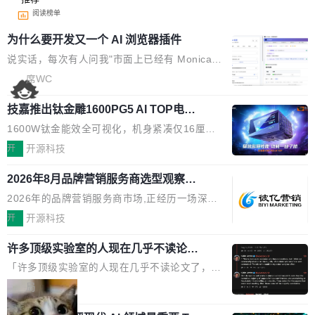
阅读榜单
为什么要开发又一个 AI 浏览器插件
说实话，每次有人问我"市面上已经有 Monica、
Sider、Copilot for Chrome 这些 AI 浏览器插件
席WC
了，你为什么还要再做一个"，我都觉得这个问题
技嘉推出钛金雕1600PG5 AI TOP电
问得好。 因为我自己也是从用户变成开发者的。
源：为发烧级主机与本地AI算力打造旗
现有产品的天花板 我用过不少 AI 浏览器插件。
1600W钛金能效全可视化，机身紧凑仅16厘米
舰供电方案
刚开始觉得都挺好——选中一段文字，弹出解
继2026台北电脑展首度亮相后，技嘉科技近日正
开
开源科技
释；写邮件时帮你润色；看英文网页给你翻译摘
式发布钛金雕1600PG5 AI TOP电源。这款高端
要。但用久了你会发现，它们本质上都是同一类
2026年8月品牌营销服务商选型观察：
电源专为发烧级DIY主机与本地AI算力平台打
从流量思维到品牌资产思维的范式转移
东西：一个带网页上下文的聊天框。 它们能读取
造，整机长度仅16厘米，提供1600W额定功率
2026年的品牌营销服务商市场,正经历一场深刻
页面的文本，然后把文本丢给大模型，再返回一
与80PLUS钛金能效；支持ATX 3.1与PCIe 5.1
的价值重构。全球全案品牌代理机构市场从2025
开
开源科技
段回答。仅此而已。 这当然有用，但总觉得差点
规范，结合服务器级元件、完善供电线材与内置
年的83.1亿美元增长至2026年的86.6亿美元,年
意思。比如我在一个后台管理系统里，需要填50
实时LCD监控屏，可充分满足当下高阶PC主机
许多顶级实验室的人现在几乎不读论文
复合增长率达5.44%,预计2032年将突破120亿美
个表单字段，每个字段还有联动逻辑；比如我
了
的严苛使用需求。 澎湃功率，紧凑机身 钛金雕1
元。数字广告与公共关系相关服务市场更是从20
「许多顶级实验室的人现在几乎不读论文了，而
想...
600PG5 AI TOP具备强悍输出功率，同时实现
25年的8463亿美元扩张至2026年的8763亿美
且他们认为 ICLR/ICML/NeurIPS 充斥着大量过
局
机身尺寸大幅精简。整机长度仅16厘米，属于同
元。数字的背后是一个清晰的事实——品牌对专
度宣传和欺诈。」 OpenAI 研究员 Keller Jorda
功率段机身尺寸十分紧凑的1600W电源产品。小