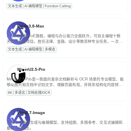
高并发、轻量化任务，适合日常对话、内容创作、基础 RAG、批量
文本生成
AI 编程模型
Function Calling
文案处理等普惠刚需场景。
Qwen3.8-Max
2.4万亿参数MoE旗舰，编程与办公能力全面跃升，可自主编程十数
天交付完整项目。胜任法律、金融、设计等数百种专业任务，一次对
话端到端交付生产级成果。原生视觉理解贯穿规划、执行与验证全流
文本生成
AI 编程模型
多模态
程，支持超长文档与长视频的深度语义解析。长程任务中自主规划与
闭环迭代，持续进化。
MinerU2.5-Pro
MinerU2.5-Pro是一款面向复杂文档解析与 OCR 场景的专业模型，能
够从图片和文档中识别文字、理解页面布局，并将非结构化内容转换
为便于存储、检索和二次处理的结构化结果。
8K
多语言
文档处理/OCR
Wan2.7-Image
万相 2.7 图像生成与编辑模型，支持组图、多图参考、交互式编辑和
最高 2K 输出。