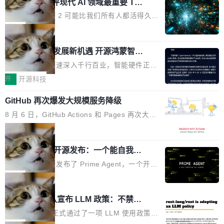
业化营销服务的需求从未如此迫切。 但市场扩容
xAI 前工程师评现代 AI 领域最重要 Top
n 这条推文引发了广泛讨论。他不是在说风凉
巧机身有效提升市面主流标准A...
3 开源项目
的同时,服务商的竞争逻辑正在改变。2026年Top
话，他是说出了一个圈内人尽皆知但很少公开捅
Flash Attention 2 可能比我们所有人都活得久。
Agency年度合辑的观察指出,“产品”这个离消费
破的事实。 Jordan 随后补充了一句软化声明：
这句话不是来自某个技术博客，而是出自 Hieu
局
者最近的载体,在整个品牌营销层面的权重显著变
「我不认为这些会议上大部分论文都在过度宣传
Pham 的一条推文。Hieu Pham 是谁？他是 xAI
高了。全域营销服务商的竞争正在从规模转向深
或造假。问题是，作为读者，如果你筛选出那些
共商智能硬件发展新机遇 开源鸿蒙智能
的早期工程师之一，在 Grok 训练基础设施团队
度,案例厚度、全域覆盖、多线协同...
硬件开发者日杭州站即将举行
看起来最令人兴奋的论文，那它们大部分都是过
工作过。近日他在 X 上发了一条帖子，列出了他
随着万物智联加速深入千行百业，智能硬件正从
度宣传的。」 这才是真正的痛点。不是所有论文
认为现代 AI 领域最重要的三个开源项目。 第一
单点设备迈向智能化、网联化、协同化发展。作
开
开源科技
都有问题，是最吸引眼球的那批论文最有问题。
个名字毫无悬念：Flash Attention 2。 Hieu 的
为面向全场景、跨终端的分布式操作系统，开源
他引用的帖子来自 Mathew Shen，一位 ICLR 2
理由很具体。FA 系列不需要解释，但 FA2 是他
GitHub 再次爆发大规模服务降级
鸿蒙通过统一技术底座和分布式能力，为不同类
026 的读者：「看了篇 ...
认为最重要的一个——复杂度恰到好处，刚好能
型智能设备的开发、连接与互联提供关键支撑，
8 月 6 日，GitHub Actions 和 Pages 再次大规
驱动你去学 CuTe，但还没被那些"邪恶的" Hopp
也为产业链企业探索产品创新与商业增长打开新
模服务降级，Actions 完全不可用超过 5 小时，
局
er++ 优化所淹没，足够容易修改和适配。 更关
的空间。 8月14日，开源鸿蒙智能硬件开发者日
webhook 停发，连自托管 runner 也因调度层故
键的是 FA2 的持久性...
（OHDD：OpenHarmony Hardware Develope
Prime Agent 开源发布：一个能自我改
障无法工作。Pages、Copilot code review、C
进的编程 Agent，ARC-AGI 3 超越人类
r Day）将在杭州启航。活动面向智能硬件产业
opilot coding agent 全部受影响。从检测到完全
Prime Intellect 发布了 Prime Agent，一个开源
专家基线
链企业和开发者，邀请行业专家与资深技术顾
恢复，大约 12 小时。 这是 2026 年 8 月的第六
的编程 Agent Harness，核心设计围绕两个抽
局
问，围绕开源鸿蒙技术能力、设备适配、芯片适
起事故，其中四起与 AI/Copilot 服务相关。 Git
象：Recursive Language Model（RLM）和 C
配、功耗与稳定性调优、兼容性测评及统一互联
Rust 项目团队宣布 LLM 政策：不禁
Hub 员工 kdaigle 在 HN 讨论中贴出了一组数
ontinual Harness。在 ARC-AGI 3 基准测试
等内容展开系统讲解和实战交流，帮助企业进一
止，但你要承认哪些代码不是你写的
据：2025 年全年 10 亿次 commit。现在，每周
上，Prime Agent + Opus 5 的组合达到了 95.
Rust 语言项目正式通过了一项 LLM 使用政策，
步了解开源鸿蒙在智能...
2.75 亿次，全年预计 140 亿次。GitHub...