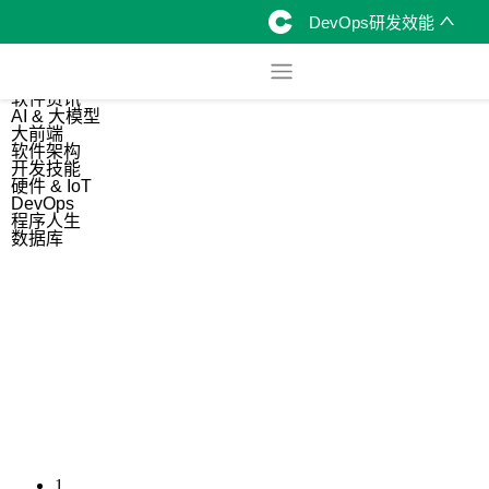
DevOps研发效能
综合
开源资讯
软件资讯
AI & 大模型
大前端
软件架构
开发技能
硬件 & IoT
DevOps
程序人生
数据库
1