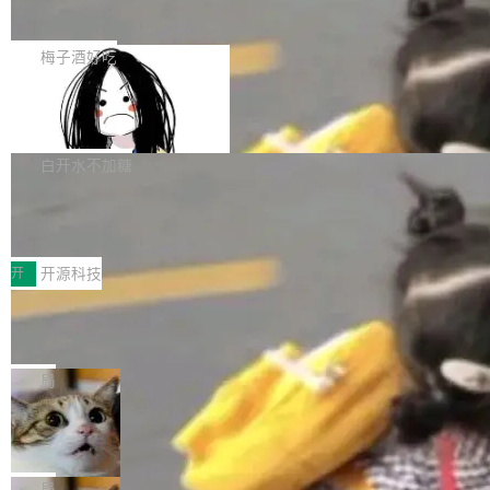
展开启新的篇章。
滞，过去三个月内没有任何条目完成更新，用户
如果你在 Spring Boot 里做过国际化，流程大概
提交的编辑请求也长期处于待处理状态。 Groki
是这样的：配 MessageSource 的 Bean、写 R
梅子酒好吃
pedia 于去年底上线，定位为由人工智能生成内
eloadableResourceBundleMessageSource、
容的百科平台，被马斯克视为传统众包百科网站
Apache Doris 4.1 全面增强 Iceberg：
声明 LocaleResolver、注册 LocaleChangeInt
支持 UPDATE、MERGE INTO 与 Iceb
维基百科的替代方案。Lawfare 调查发现，无论
erceptor…五六步之后才能看到第一行翻译文
Apache Doris 4.1 要补齐的，正是缺失的那一
erg V3
热门页面还是低关注度页面，均未出现近期更
本。 Solon 换了个方式。整个 i18n 模块围绕三
半。在已有查询能力的基础上，Doris 进一步支
白开水不加糖
新，相关问题并非局限于特定领域，而是在不同
个解析器、一个注解、一个工具类展开——没有
持了 UPDATE、DELETE、MERGE INTO 等数
主题和访问量页面中普遍存在。 调查人员最初认
XML、没有拦截器注册、没有样板配置。 资源
Testin XAgent：CIO智能测试落地指南
据修改操作、完整的表结构管理与分区演进，以
为，Grokipedia可能只是限...
文件的约定 把文件放到 resources/i18n/ 下： r
及 rewrite_data_files、expire_snapshots 等日
7月30日，TiD2026质量竞争力大会在北京中关
esources/i18n/messages.properties ...
常维护操作，并完整支持 Iceberg V3 格式。
村国家自主创新示范区会议中心开幕。本届大会
开
开源科技
由中关村智联软件服务业质量创新联盟主办，以
让非法状态不可表示：一篇关于 ADT
“智构可信·质创未来——AI原生时代的质量新范
的帖子在 Reddit 火了
式”为主题，直面AI从实验室走向规模化产业落地
有一种东西，一旦用过就回不去了。Alex Fedos
的核心质量命题。会上，《2026智能研发生产力
eev 管它叫"软件设计的基石"。 他说的东西不新
局
工具选型手册》发布，Testin云测的Testin XAge
鲜——代数数据类型（ADT），尤其是和类型
Cloudflare 开源内部企业 AI 平台 Clou
nt智能测试系统入选AI测试领域代表产品。对CI
（sum type）。但他说清楚了一件事：这不是类
dflare OS
O而言，这提示了一个转变：AI测试正在从效率
型系统的学术体操，是日常编码的思维方式。 文
Cloudflare 发布了一个开源项目 Cloudflare O
工具升级为企业的质量基础设施。 CIO面对的新
章从一个简单的例子切入。一个网站的深色主题
S。如果你只看官方博客，你会觉得这是又一
局