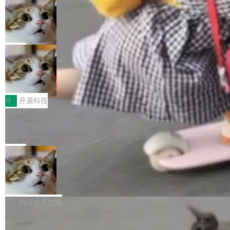
现实 过去两年，CIO们的焦虑清单上多了两项：
设置，如果用布尔值 + 可空字段来表示——bool
个"AI 知识库 + 聊天机器人"——每个大厂都在
一是如何让大模型和智能体应用安全地从PoC走
ean 表示是否可切换，nullable 的默认模式、浅
Deno 团队开源 Celld，可自托管的分
做，没什么新鲜的。 但 Kenton Varda 在 Twitte
向生产，二是如何让测试团队跟得上AI应用...
布式 Durable Objects
色方案、深色方案——会产生大量无意义的组
r 上把事情说清楚了： 今天我们发布了 Cloudfla
Ryan Dahl 领导的 Deno 团队推出了最新开源项
合。方案缺了、配置冲突了、全 null 了。要知道
re OS，一个带连接器的聊天机器人，跟其他所
目 Celld，一个能在自己机器上运行 Cloudflare
局
哪些组合有效，作者说，你得靠"文档、校验、或
有科技公司做的一样。只不过，实际上它不一
Workers 和 Durable Objects 的守护进程。 设
者部落知识"。 换个写法。Rust 的 enum，两个
样。这是 Sandstorm.io 的重制版，我十年前的
鲁大师7月新机性能/流畅/AI榜：vivo夺
计思路很直接：每个对象是一个独立的 SQLite
变体：Switchable...
性能、流畅双第一，三星Galaxy Z系列
那个创业公司。不同的是，这次它构建在 Cloudf
数据库，按名称寻址，复制到你自己的 S3 兼容
2026年7月的手机市场，由于存储等硬件成本暴
新折叠缺席
lare Workers 上——我花了九年时间搭建的平台
存储库里。节点之间只通过这个存储库协调——
增，手机厂商的日子也不好过啊，新机速度明显
开
开源科技
——并且深度集成了 AI。这基本上是我十年秘密
没有控制平面，没有共识协议。每个对象自带一
放缓，因此硝烟味淡了许多。新机参数规格除开
计划的顶峰。 十年前，Ken...
个小型数据库，应用天然按分片构建，单个数据
Zed 推出 DeltaDB，一个记录 commit
高价的三星折叠（三星Galaxy Z Fold8 Ultra / Z
之间所有操作的版本控制系统
库的竞争和爆炸半径问题在设计层面就被消除
Fold8 / Z Flip8）外，其余要么是中低端机器，
Zed 编辑器团队发布了新项目——DeltaDB，一
了。 闲置的 cell 会休眠到几乎不占资源。当 cel
例如iQOO Z11i、REDMI Note 17、REDMI No
个在 git commit 之间记录每一次编辑操作的版
局
l 迁移或唤醒时，新宿主从 S3 恢复 SQLite 数据
te 17 Pro、OPPO K15，要么是vivo X300 E这
本控制系统。目前处于 Early Access 阶段。 De
库继续执行。存储库是持久化的唯一真相...
样的次旗舰。 Galaxy Z Fold8 Ultra / Z Fold8 /
SpaceXAI 单季资本开支达 183 亿美元
ltaDB 的核心思路直接写在 landing page 最显
Z Flip8三款折叠屏新机均在7月22日发布，且全
眼的位置：「Software is made between com
根据风险投资人Tomer Tunguz 博客（VC 分
部搭载骁龙8 Elite Gen5 for Galaxy，它们本该
mits」——软件是在 commit 之间写出来的。git
析）披露的最新分析与第二季度业绩报告，Spac
白开水不加糖
是7月性...
只记录了你提交的最终状态，但真正的工作过程
eXAI在上个季度的总资本支出飙升至183.7亿美
——打字、删改、试错、agent 对话——都在 co
Meta 发布终端编程 Agent“Muse Cod
元。其中，绝大部分资金被直接用于 AI 领域，