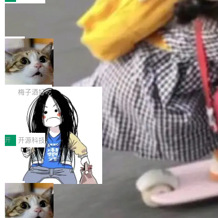
件。 腾讯网平团队在UCL-MPComm中实现了一
型或企业内部部署模型提升研发效率。但随着 AI
各领域的应用成果，覆盖技术底座、行业赋能、
个独立于业务线程的全局通信引擎（Engine），
Coding 从个人辅助工具逐步走向团队级、组织
Jeff Dean 离开 Google：一个时代的结
产品应用、支撑保障、专题等五大方向。深信服
并实...
束，一个实验室的开始
级应用，企业在规模化落地过程中，对安全性、
AI算力网关（AI创新平台）成功入选！ 随着各行
Google 员工编号 20。MapReduce 作者之一。
可控性和代码质量提出了更高要求。 首先是数据
各业的Agent走向规模化建设，算力构成形态逐
Bigtable 作者之一。TensorFlow 的作者之一。
局
安全与合规要求。对于大多数普通研发场景，公
渐丰富，用户关注的重点也在发生变化：不只是
Gemini 的架构师。Google 首席科学家。 Jeff D
有云模型能够满足快速试用和效率提升的需求。
让AI用起来，还要进一步看清混合算力时代下，
🔥 SolonCode v2026.8.4 发布：界面
ean 在 Google 工作了 27 年后，宣布离职。 他
但对于金融、能源、医疗等对数据安全要求较...
字体可调、22 种语言、记忆搜索增强
Token花在哪里、算力是否被充分利用，以及持
不是一个人走。一同离开的还有 Sanjay Ghema
打开终端就能上岗的全中文编码智能体，这一轮
续增长的AI成本该如何优化。 深信服AI算力网关
wat（Google 员工编号 23，Jeff Dean 二十多
把「看得清、用母语、记得住」三件事一次补
梅子酒好吃
正是围绕这些实际问题，从Token治理和成本治
年的编程搭档，MapReduce 和 Bigtable 的共同
齐。 SolonCode 是什么 SolonCode 是杭州无
理两个方面，让用户的每一份算力都看得清、管
作者）、Quoc Le（Google 大脑核心成员，Se
让“代码语义理解”深度释放AI Coding
耳科技研发的企业级终端编码智能体——一位全
得住、用得稳、省得下、更安全！ 一、从现在开
价值潜能：华为云码道（CodeArts）
q2Seq 和 DocAI 的共同发明人）以及 Oriol Vin
中文驱动的数字员工，自主理解需求、规划步
一、代码仓深度理解技术的作用与价值 在软件工
始，Token使用一目...
代码仓技术解析
yals（Gemini 联合负责人，AlphaSta...
骤、编写代码。不挑模型、不挑平台，curl 一行
程实践中，代码仓是企业核心知识资产的主要载
开
开源科技
装完即用。 开源地址：Gitee · GitCode · GitHu
体。企业级代码仓库通常包含数十万乃至数百万
b 安装 支持 Java 8+（8~26）、macOS / Linu
一条“删库”命令跑 17 小时，算法工程
个文件，其规模远超单次模型调用可承载的上下
师删光 89TB 数据只为干私活
x / Windows / Harmony PC。 # macOS / Linu
文窗口。随着项目规模的持续扩张与代码历史的
最高人民检察院8月4日公布了一起案件：北京一
x / Harmony PC curl -fsSL https://solon.noea
不断累积，代码仓中的模块关系、接口契约、业
名90后算法工程师王某，为了给自己接的私活腾
局
r.org/solon...
务逻辑等关键信息往往分散于数十乃至数百个文
服务器空间，删光了公司AI游戏部门的全部核心
件之中，形成高度复杂的知识关联网络。传统的
Cloudflare 分享推理优化实践：KV ca
数据。 王某2024年1月入职东城区某科技公司AI