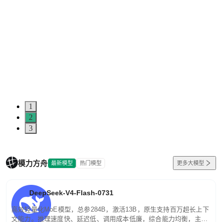
1
2
3
模力方舟
最新模型
热门模型
更多大模型
DeepSeek-V4-Flash-0731
高效轻量化MoE模型，总参284B，激活13B，原生支持百万超长上下
文能力。推理速度快、延迟低、调用成本低廉，综合能力均衡，主打