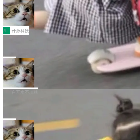
哪些组合有效，作者说，你得靠"文档、校验、或
有科技公司做的一样。只不过，实际上它不一
Workers 和 Durable Objects 的守护进程。 设
者部落知识"。 换个写法。Rust 的 enum，两个
样。这是 Sandstorm.io 的重制版，我十年前的
鲁大师7月新机性能/流畅/AI榜：vivo夺
计思路很直接：每个对象是一个独立的 SQLite
变体：Switchable...
性能、流畅双第一，三星Galaxy Z系列
那个创业公司。不同的是，这次它构建在 Cloudf
数据库，按名称寻址，复制到你自己的 S3 兼容
2026年7月的手机市场，由于存储等硬件成本暴
新折叠缺席
lare Workers 上——我花了九年时间搭建的平台
存储库里。节点之间只通过这个存储库协调——
增，手机厂商的日子也不好过啊，新机速度明显
开
开源科技
——并且深度集成了 AI。这基本上是我十年秘密
没有控制平面，没有共识协议。每个对象自带一
放缓，因此硝烟味淡了许多。新机参数规格除开
计划的顶峰。 十年前，Ken...
个小型数据库，应用天然按分片构建，单个数据
Zed 推出 DeltaDB，一个记录 commit
高价的三星折叠（三星Galaxy Z Fold8 Ultra / Z
之间所有操作的版本控制系统
库的竞争和爆炸半径问题在设计层面就被消除
Fold8 / Z Flip8）外，其余要么是中低端机器，
Zed 编辑器团队发布了新项目——DeltaDB，一
了。 闲置的 cell 会休眠到几乎不占资源。当 cel
例如iQOO Z11i、REDMI Note 17、REDMI No
个在 git commit 之间记录每一次编辑操作的版
局
l 迁移或唤醒时，新宿主从 S3 恢复 SQLite 数据
te 17 Pro、OPPO K15，要么是vivo X300 E这
本控制系统。目前处于 Early Access 阶段。 De
库继续执行。存储库是持久化的唯一真相...
样的次旗舰。 Galaxy Z Fold8 Ultra / Z Fold8 /
SpaceXAI 单季资本开支达 183 亿美元
ltaDB 的核心思路直接写在 landing page 最显
Z Flip8三款折叠屏新机均在7月22日发布，且全
眼的位置：「Software is made between com
根据风险投资人Tomer Tunguz 博客（VC 分
部搭载骁龙8 Elite Gen5 for Galaxy，它们本该
mits」——软件是在 commit 之间写出来的。git
析）披露的最新分析与第二季度业绩报告，Spac
白开水不加糖
是7月性...
只记录了你提交的最终状态，但真正的工作过程
eXAI在上个季度的总资本支出飙升至183.7亿美
——打字、删改、试错、agent 对话——都在 co
Meta 发布终端编程 Agent“Muse Cod
元。其中，绝大部分资金被直接用于 AI 领域，
e” 和 Muse Spark 1.2 模型
mmit 之间的空隙里丢失了。 DeltaDB 要做的就
金额高达158.3亿美元，这一单项投入已经逼近
Meta 今天发布了两款 AI 产品：Muse Code，
是把这段空隙补上。 回退到任何一次编辑：Delt
微软同期总资本开支的四成。 与亚马逊、Alpha
一个在终端里运行的编程 agent；Muse Spark
局
aDB 捕获 commit 之间的每一次操作，...
bet、微软以及 Meta 等传统科技巨头相比，Spa
1.2，驱动这个 agent 的新模型。一句话概括：
ceXAI的资金消耗速度尤为引人瞩目。然而，支
美团开源 LoHoSearch，用知识图谱校
你可以用 curl -fsSL https://dev.meta.ai/install.