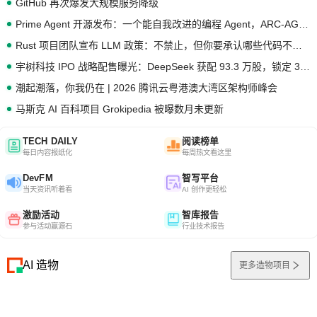
GitHub 再次爆发大规模服务降级
Prime Agent 开源发布：一个能自我改进的编程 Agent，ARC-AGI 3 超越人类专家基线
Rust 项目团队宣布 LLM 政策：不禁止，但你要承认哪些代码不是你写的
宇树科技 IPO 战略配售曝光：DeepSeek 获配 93.3 万股，锁定 36 个月
潮起潮落，你我仍在 | 2026 腾讯云粤港澳大湾区架构师峰会
马斯克 AI 百科项目 Grokipedia 被曝数月未更新
TECH DAILY
阅读榜单
每日内容报纸化
每周热文看这里
DevFM
智写平台
当天资讯听着看
AI 创作更轻松
激励活动
智库报告
参与活动赢源石
行业技术报告
AI 造物
更多造物项目