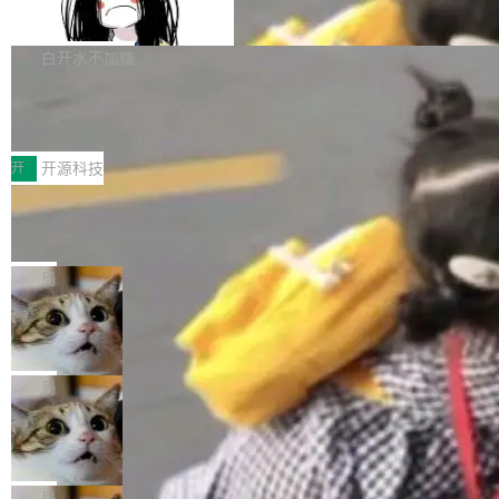
支持 UPDATE、MERGE INTO 与 Iceb
维基百科的替代方案。Lawfare 调查发现，无论
erceptor…五六步之后才能看到第一行翻译文
Apache Doris 4.1 要补齐的，正是缺失的那一
erg V3
热门页面还是低关注度页面，均未出现近期更
本。 Solon 换了个方式。整个 i18n 模块围绕三
半。在已有查询能力的基础上，Doris 进一步支
白开水不加糖
新，相关问题并非局限于特定领域，而是在不同
个解析器、一个注解、一个工具类展开——没有
持了 UPDATE、DELETE、MERGE INTO 等数
主题和访问量页面中普遍存在。 调查人员最初认
XML、没有拦截器注册、没有样板配置。 资源
Testin XAgent：CIO智能测试落地指南
据修改操作、完整的表结构管理与分区演进，以
为，Grokipedia可能只是限...
文件的约定 把文件放到 resources/i18n/ 下： r
及 rewrite_data_files、expire_snapshots 等日
7月30日，TiD2026质量竞争力大会在北京中关
esources/i18n/messages.properties ...
常维护操作，并完整支持 Iceberg V3 格式。
村国家自主创新示范区会议中心开幕。本届大会
开
开源科技
由中关村智联软件服务业质量创新联盟主办，以
让非法状态不可表示：一篇关于 ADT
“智构可信·质创未来——AI原生时代的质量新范
的帖子在 Reddit 火了
式”为主题，直面AI从实验室走向规模化产业落地
有一种东西，一旦用过就回不去了。Alex Fedos
的核心质量命题。会上，《2026智能研发生产力
eev 管它叫"软件设计的基石"。 他说的东西不新
局
工具选型手册》发布，Testin云测的Testin XAge
鲜——代数数据类型（ADT），尤其是和类型
Cloudflare 开源内部企业 AI 平台 Clou
nt智能测试系统入选AI测试领域代表产品。对CI
（sum type）。但他说清楚了一件事：这不是类
dflare OS
O而言，这提示了一个转变：AI测试正在从效率
型系统的学术体操，是日常编码的思维方式。 文
Cloudflare 发布了一个开源项目 Cloudflare O
工具升级为企业的质量基础设施。 CIO面对的新
章从一个简单的例子切入。一个网站的深色主题
S。如果你只看官方博客，你会觉得这是又一
局
现实 过去两年，CIO们的焦虑清单上多了两项：
设置，如果用布尔值 + 可空字段来表示——bool
个"AI 知识库 + 聊天机器人"——每个大厂都在
一是如何让大模型和智能体应用安全地从PoC走
Deno 团队开源 Celld，可自托管的分
ean 表示是否可切换，nullable 的默认模式、浅
做，没什么新鲜的。 但 Kenton Varda 在 Twitte
向生产，二是如何让测试团队跟得上AI应用...
布式 Durable Objects
色方案、深色方案——会产生大量无意义的组
r 上把事情说清楚了： 今天我们发布了 Cloudfla
Ryan Dahl 领导的 Deno 团队推出了最新开源项
合。方案缺了、配置冲突了、全 null 了。要知道
re OS，一个带连接器的聊天机器人，跟其他所
目 Celld，一个能在自己机器上运行 Cloudflare
局