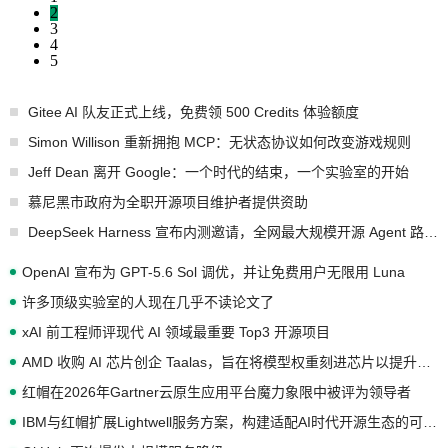
2
3
4
5
Gitee AI 队友正式上线，免费领 500 Credits 体验额度
Simon Willison 重新拥抱 MCP：无状态协议如何改变游戏规则
Jeff Dean 离开 Google：一个时代的结束，一个实验室的开始
慕尼黑市政府为全职开源项目维护者提供资助
DeepSeek Harness 宣布内测邀请，全网最大规模开源 Agent 路演现场诞生
OpenAI 宣布为 GPT-5.6 Sol 调优，并让免费用户无限用 Luna
许多顶级实验室的人现在几乎不读论文了
xAI 前工程师评现代 AI 领域最重要 Top3 开源项目
AMD 收购 AI 芯片创企 Taalas，旨在将模型权重刻进芯片以提升推理性能
红帽在2026年Gartner云原生应用平台魔力象限中被评为领导者
IBM与红帽扩展Lightwell服务方案，构建适配AI时代开源生态的可信基础设施