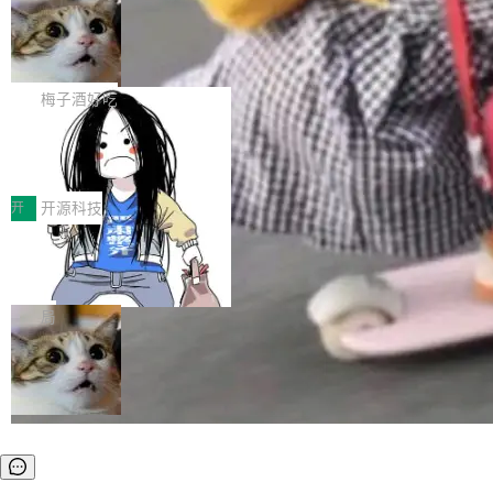
安全与合规要求。对于大多数普通研发场景，公
渐丰富，用户关注的重点也在发生变化：不只是
Gemini 的架构师。Google 首席科学家。 Jeff D
有云模型能够满足快速试用和效率提升的需求。
让AI用起来，还要进一步看清混合算力时代下，
🔥 SolonCode v2026.8.4 发布：界面
ean 在 Google 工作了 27 年后，宣布离职。 他
但对于金融、能源、医疗等对数据安全要求较...
字体可调、22 种语言、记忆搜索增强
Token花在哪里、算力是否被充分利用，以及持
不是一个人走。一同离开的还有 Sanjay Ghema
打开终端就能上岗的全中文编码智能体，这一轮
续增长的AI成本该如何优化。 深信服AI算力网关
wat（Google 员工编号 23，Jeff Dean 二十多
把「看得清、用母语、记得住」三件事一次补
梅子酒好吃
正是围绕这些实际问题，从Token治理和成本治
年的编程搭档，MapReduce 和 Bigtable 的共同
齐。 SolonCode 是什么 SolonCode 是杭州无
理两个方面，让用户的每一份算力都看得清、管
作者）、Quoc Le（Google 大脑核心成员，Se
让“代码语义理解”深度释放AI Coding
耳科技研发的企业级终端编码智能体——一位全
得住、用得稳、省得下、更安全！ 一、从现在开
价值潜能：华为云码道（CodeArts）
q2Seq 和 DocAI 的共同发明人）以及 Oriol Vin
中文驱动的数字员工，自主理解需求、规划步
一、代码仓深度理解技术的作用与价值 在软件工
始，Token使用一目...
代码仓技术解析
yals（Gemini 联合负责人，AlphaSta...
骤、编写代码。不挑模型、不挑平台，curl 一行
程实践中，代码仓是企业核心知识资产的主要载
开
开源科技
装完即用。 开源地址：Gitee · GitCode · GitHu
体。企业级代码仓库通常包含数十万乃至数百万
b 安装 支持 Java 8+（8~26）、macOS / Linu
一条“删库”命令跑 17 小时，算法工程
个文件，其规模远超单次模型调用可承载的上下
师删光 89TB 数据只为干私活
x / Windows / Harmony PC。 # macOS / Linu
文窗口。随着项目规模的持续扩张与代码历史的
最高人民检察院8月4日公布了一起案件：北京一
x / Harmony PC curl -fsSL https://solon.noea
不断累积，代码仓中的模块关系、接口契约、业
名90后算法工程师王某，为了给自己接的私活腾
局
r.org/solon...
务逻辑等关键信息往往分散于数十乃至数百个文
服务器空间，删光了公司AI游戏部门的全部核心
件之中，形成高度复杂的知识关联网络。传统的
数据。 王某2024年1月入职东城区某科技公司AI
代码检索手段（如关键词匹配、目录遍历）仅能
短剧部门，有互联网大厂背景。在公司内部架构
在语法层面完成文本定位，难以触及代码的语义
调整期间，部门三次通知全员将数据从A集群迁
内涵与结构关联，导致开发者使用代码智能体在
移到B集群，王某都回复了"收到"。 他没有迁移
理解大规模代码仓时面临显著"代码仓理解"瓶
数据。2024年9月3日下午4点，他使用此前登录