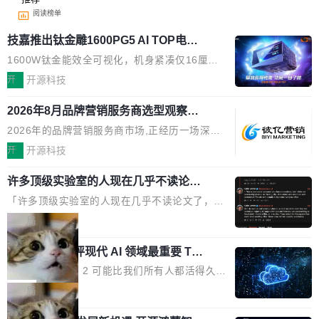
阅读榜单
技嘉推出钛金雕1600PG5 AI TOP电
源：为发烧级主机与本地AI算力打造旗
1600W钛金能效全可视化，机身紧凑仅16厘米
舰供电方案
继2026台北电脑展首度亮相后，技嘉科技近日正
开
开源科技
式发布钛金雕1600PG5 AI TOP电源。这款高端
2026年8月品牌营销服务商选型观察：
电源专为发烧级DIY主机与本地AI算力平台打
从流量思维到品牌资产思维的范式转移
造，整机长度仅16厘米，提供1600W额定功率
2026年的品牌营销服务商市场,正经历一场深刻
与80PLUS钛金能效；支持ATX 3.1与PCIe 5.1
的价值重构。全球全案品牌代理机构市场从2025
开
开源科技
规范，结合服务器级元件、完善供电线材与内置
年的83.1亿美元增长至2026年的86.6亿美元,年
实时LCD监控屏，可充分满足当下高阶PC主机
许多顶级实验室的人现在几乎不读论文
复合增长率达5.44%,预计2032年将突破120亿美
了
的严苛使用需求。 澎湃功率，紧凑机身 钛金雕1
元。数字广告与公共关系相关服务市场更是从20
「许多顶级实验室的人现在几乎不读论文了，而
600PG5 AI TOP具备强悍输出功率，同时实现
25年的8463亿美元扩张至2026年的8763亿美
且他们认为 ICLR/ICML/NeurIPS 充斥着大量过
局
机身尺寸大幅精简。整机长度仅16厘米，属于同
元。数字的背后是一个清晰的事实——品牌对专
度宣传和欺诈。」 OpenAI 研究员 Keller Jorda
功率段机身尺寸十分紧凑的1600W电源产品。小
业化营销服务的需求从未如此迫切。 但市场扩容
xAI 前工程师评现代 AI 领域最重要 Top
n 这条推文引发了广泛讨论。他不是在说风凉
巧机身有效提升市面主流标准A...
3 开源项目
的同时,服务商的竞争逻辑正在改变。2026年Top
话，他是说出了一个圈内人尽皆知但很少公开捅
Flash Attention 2 可能比我们所有人都活得久。
Agency年度合辑的观察指出,“产品”这个离消费
破的事实。 Jordan 随后补充了一句软化声明：
这句话不是来自某个技术博客，而是出自 Hieu
局
者最近的载体,在整个品牌营销层面的权重显著变
「我不认为这些会议上大部分论文都在过度宣传
Pham 的一条推文。Hieu Pham 是谁？他是 xAI
高了。全域营销服务商的竞争正在从规模转向深