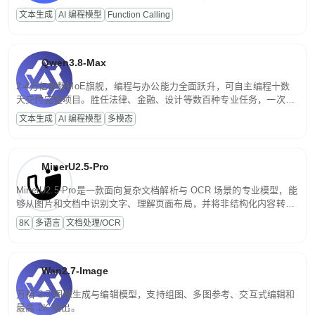
高并发、轻量化任务，适合日常对话、内容创作、基础 RAG、批量
文本生成
AI 编程模型
Function Calling
文案处理等普惠刚需场景。
Qwen3.8-Max
2.4万亿参数MoE旗舰，编程与办公能力全面跃升，可自主编程十数
天交付完整项目。胜任法律、金融、设计等数百种专业任务，一次对
话端到端交付生产级成果。原生视觉理解贯穿规划、执行与验证全流
文本生成
AI 编程模型
多模态
程，支持超长文档与长视频的深度语义解析。长程任务中自主规划与
闭环迭代，持续进化。
MinerU2.5-Pro
MinerU2.5-Pro是一款面向复杂文档解析与 OCR 场景的专业模型，能
够从图片和文档中识别文字、理解页面布局，并将非结构化内容转换
为便于存储、检索和二次处理的结构化结果。
8K
多语言
文档处理/OCR
Wan2.7-Image
万相 2.7 图像生成与编辑模型，支持组图、多图参考、交互式编辑和
最高 2K 输出。