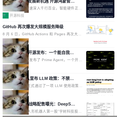
或造假。问题是，作为读者，如果你筛选出那些
共商智能硬件发展新机遇 开源鸿蒙智能
的早期工程师之一，在 Grok 训练基础设施团队
度,案例厚度、全域覆盖、多线协同...
硬件开发者日杭州站即将举行
看起来最令人兴奋的论文，那它们大部分都是过
工作过。近日他在 X 上发了一条帖子，列出了他
随着万物智联加速深入千行百业，智能硬件正从
度宣传的。」 这才是真正的痛点。不是所有论文
认为现代 AI 领域最重要的三个开源项目。 第一
单点设备迈向智能化、网联化、协同化发展。作
开
开源科技
都有问题，是最吸引眼球的那批论文最有问题。
个名字毫无悬念：Flash Attention 2。 Hieu 的
为面向全场景、跨终端的分布式操作系统，开源
他引用的帖子来自 Mathew Shen，一位 ICLR 2
理由很具体。FA 系列不需要解释，但 FA2 是他
GitHub 再次爆发大规模服务降级
鸿蒙通过统一技术底座和分布式能力，为不同类
026 的读者：「看了篇 ...
认为最重要的一个——复杂度恰到好处，刚好能
型智能设备的开发、连接与互联提供关键支撑，
8 月 6 日，GitHub Actions 和 Pages 再次大规
驱动你去学 CuTe，但还没被那些"邪恶的" Hopp
也为产业链企业探索产品创新与商业增长打开新
模服务降级，Actions 完全不可用超过 5 小时，
局
er++ 优化所淹没，足够容易修改和适配。 更关
的空间。 8月14日，开源鸿蒙智能硬件开发者日
webhook 停发，连自托管 runner 也因调度层故
键的是 FA2 的持久性...
（OHDD：OpenHarmony Hardware Develope
Prime Agent 开源发布：一个能自我改
障无法工作。Pages、Copilot code review、C
进的编程 Agent，ARC-AGI 3 超越人类
r Day）将在杭州启航。活动面向智能硬件产业
opilot coding agent 全部受影响。从检测到完全
Prime Intellect 发布了 Prime Agent，一个开源
专家基线
链企业和开发者，邀请行业专家与资深技术顾
恢复，大约 12 小时。 这是 2026 年 8 月的第六
的编程 Agent Harness，核心设计围绕两个抽
局
问，围绕开源鸿蒙技术能力、设备适配、芯片适
起事故，其中四起与 AI/Copilot 服务相关。 Git
象：Recursive Language Model（RLM）和 C
配、功耗与稳定性调优、兼容性测评及统一互联
Hub 员工 kdaigle 在 HN 讨论中贴出了一组数
Rust 项目团队宣布 LLM 政策：不禁
ontinual Harness。在 ARC-AGI 3 基准测试
等内容展开系统讲解和实战交流，帮助企业进一
止，但你要承认哪些代码不是你写的
据：2025 年全年 10 亿次 commit。现在，每周
上，Prime Agent + Opus 5 的组合达到了 95.
Rust 语言项目正式通过了一项 LLM 使用政策，
步了解开源鸿蒙在智能...
2.75 亿次，全年预计 140 亿次。GitHub...
5% RHAE Best@1，超过了 ARC 报告的人类专
覆盖 rust-lang/rust 单一仓库的代码贡献。这不
局
家基线 95.4%。 不是又一个 coding agent 包装
是项目级别的官方立场，目前由五个团队采纳，
宇树科技 IPO 战略配售曝光：DeepSe
器 Prime Agent 的架构和市面上大多数 coding
但它可能是主流开源项目中关于 AI 辅助贡献最
ek 获配 93.3 万股，锁定 36 个月
agent 有本质区别。大多数 agent harness 的设
细致的一份规则。 政策的核心只有一句话：LLM
8月6日晚间，“人形机器人第一股”宇树科技股份
计是基于早期模型的能力—...