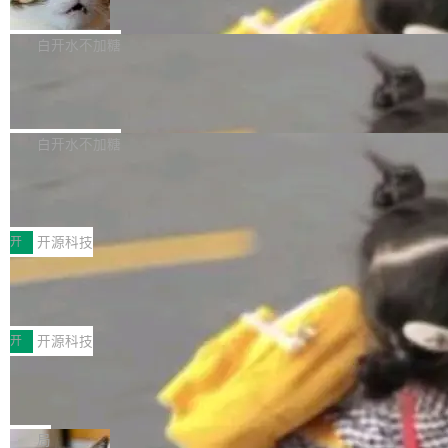
准 AI 能力认知
撑庞大支出的资金来源却呈现出截然不同的面
sh | bash 安装一个能在大项目里自动规划、写
机器出题的前提，是让机器拥有全局视野。整个
貌。数据显示，微软和 Meta 主要依托充沛的经
代码、验证结果的 AI 终端工具。 据介绍，Muse
构建流程可以分为四个环节：建图 → 控制难度
白开水不加糖
营现金流来覆盖资本开支，其资本支出覆盖率分
Code 是 Meta 的编程 agent 产品。它和市场上
→ 质量把关 → 数据概览。
别达到155% 和106%;而SpaceXAI的经营现金
已有的终端编程 agent 在设计理念上有几个明显
腾讯开源 UCL-MPComm 通信库
流仅能覆盖资本开支的12...
的差异点。 异步后台 agent：Muse Code 有一
腾讯网平团队宣布开源了 UCL-MPComm 通信
个主 agent 循环，外加一组后台 agent。这些后
库，并将作为transport接入Mooncake TENT。
白开水不加糖
台 agent...
该通信库针对AI Memory池化场景的数据传输需
CoStrict入选工信部2025人工智能应用
求进行了深度优化，能够实现数据中心内大规模
典型案例
计算节点间多种内存类型的高性能通信。 UCL-
近日，工信部科技司公示《2025人工智能应用典
MPComm将作为一种传输引擎接入Mooncake T
型案例入选名单》，深信服“面向企业研发场景的
开
开源科技
ENT，实现零拷贝传输性能提升30%、非零拷贝
开源 AI 编程平台 CoStrict 应用”凭借卓越的技术
深信服AI算力网关入选工信部人工智能
传输性能最高提升5倍。UCL-MPComm底层基
创新与落地成效成功入选。 全链路私有化部署，
应用典型案例！
于自研UCL-Engine通信引擎，后续腾讯网平将
助力企业AI研发安全落地 当前，越来越多企业已
前不久，工业和信息化部正式发布《2025年人工
持续开源更多基于UCL-Engine的高性能通信组
经开始引入 AI Coding 工具，通过调用公有云模
智能应用典型案例名单》，集中展示人工智能在
开
开源科技
件。 腾讯网平团队在UCL-MPComm中实现了一
型或企业内部部署模型提升研发效率。但随着 AI
各领域的应用成果，覆盖技术底座、行业赋能、
个独立于业务线程的全局通信引擎（Engine），
Coding 从个人辅助工具逐步走向团队级、组织
Jeff Dean 离开 Google：一个时代的结
产品应用、支撑保障、专题等五大方向。深信服
并实...
束，一个实验室的开始
级应用，企业在规模化落地过程中，对安全性、
AI算力网关（AI创新平台）成功入选！ 随着各行
Google 员工编号 20。MapReduce 作者之一。
可控性和代码质量提出了更高要求。 首先是数据
各业的Agent走向规模化建设，算力构成形态逐
Bigtable 作者之一。TensorFlow 的作者之一。
局