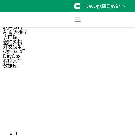
DevOps研发效能
综合
开源资讯
软件资讯
AI & 大模型
大前端
软件架构
开发技能
硬件 & IoT
DevOps
程序人生
数据库
1