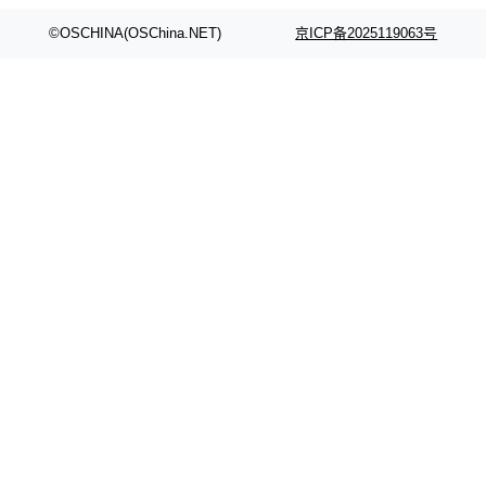
颈。 代码仓深度理解服务（以下简称" CodeBas
的账号密码进入A集群，输入了一条被程序员圈
e深度理解服务"）是华为云码道（CodeA...
称为"删库跑路"的命令——最高管理员权限、无
©OSCHINA(OSChina.NET)
京ICP备2025119063号
需确认、强制递归删除。17个小时后，运维人员
发现异常并中止进程时，89TB数据已经没了。
删掉的是AI游戏部门的全部开发文件，包括公司
自研的多个文生3D和...