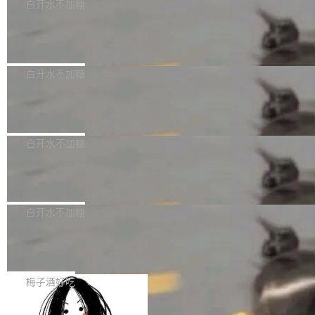
可以用来分析、提炼、审阅、建议，但不能用来
有限公司披露IPO发行价格及战略配售结果，杭
白开水不加糖
创作。 具体来说，LLM 生成的代码可以提交，
州深度求索人工智能基础技术研究有限公司（De
Docker 29.7.2 发布
但必须满足五个条件：预先安排、非关键、高质
epSeek）获配93.3399万股，按150.8元/股发行
量、充分测试、充分审查，并且必须披露。LLM
价格计算，认购金额约1.41亿元，股份锁定期为
Docker 29.7.2 现已发布，具体更新内容如下：
不得生成涉及安全性的关键变更，除非作者本身
36个月。 公告显示，本次宇树科技战略配售对
Bug fixes and enhancements 修复多次传递同
白开水不加糖
就是领域专家。即使如此，政策也"强烈不建
象主要包括长期投资机构、与公司业务具有战略
一环境变量时，docker service create和docker
议"这么做。 对于不披露的情况，审核者可以直
合作关系或长期合作愿景的大型企业、科创板保
Apache Fluss 毕业成为顶级项目
service update会发生 panic 的问题。docker/cl
接关闭 PR，无需解释。 政策作者 Jynn Ne...
荐人跟投子公司，以及公司高级管理人员和核心
i#7145 修复了 Docker Engine 29.7.0 中引入的
今年 7 月，Apache Fluss 的毕业提案在 Apach
员工参与设立的专项资产管理计划。其中，Dee
一个回归问题，该问题导致拉取镜像时会拒绝包
e 孵化器项目管理委员会（IPMC）投票中获得
白开水不加糖
pSeek作为与宇树科技具备战略合作关系的企
含绝对 hardlink 目标的镜像（此类镜像由某些镜
全票通过，随后获 Apache 软件基金会董事会批
业，获配股份数量占本次发行数量的2.31%。 除
像构建工具生成）。moby/moby#53305 修复了
马斯克 AI 百科项目 Grokipedia 被曝数
准。今天，Apache 软件基金会正式宣布 Apach
DeepSeek外，腾讯旗下上海启善投资有限公司
月未更新
Docker Engine 29.7.0 中引入的一个回归问
e Fluss 孵化毕业，成为 Apache 顶级项目（TL
埃隆·马斯克推出的AI百科项目 Grokipedia 被曝
获配9...
题，该问题可能导致在旧版 Linux 内核...
P）！这一里程碑不仅标志着 Fluss 迈入新的发
长期停止内容更新，未能实现其作为“AI版维基百
白开水不加糖
展阶段，也将进一步推动流式存储、实时湖仓与
科”替代品的目标。 据 Lawfare 最新调查，自今
AI 数据基础加速融合，为实时数据基础设施的发
Solon I18n：三种解析器，零样板代码
年4月以来，Grokipedia 页面更新功能基本停
展开启新的篇章。
滞，过去三个月内没有任何条目完成更新，用户
如果你在 Spring Boot 里做过国际化，流程大概
提交的编辑请求也长期处于待处理状态。 Groki
是这样的：配 MessageSource 的 Bean、写 R
梅子酒好吃
pedia 于去年底上线，定位为由人工智能生成内
eloadableResourceBundleMessageSource、
容的百科平台，被马斯克视为传统众包百科网站
Apache Doris 4.1 全面增强 Iceberg：
声明 LocaleResolver、注册 LocaleChangeInt