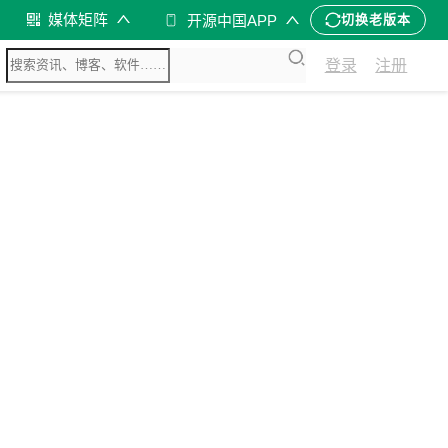
媒体矩阵
开源中国APP
切换老版本
登录
注册