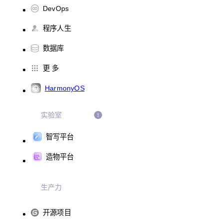
DevOps
程序人生
数据库
更 多
HarmonyOS
实验室
智写平台
造物平台
生产力
开源项目