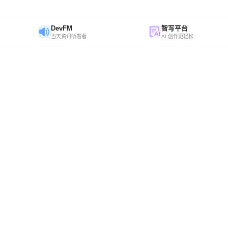
DevFM
智写平台
当天资讯听着看
AI 创作更轻松