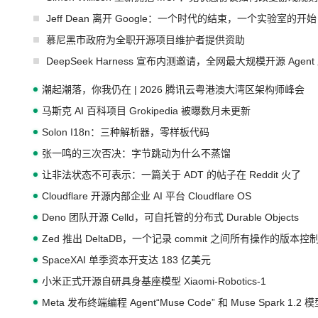
Jeff Dean 离开 Google：一个时代的结束，一个实验室的开始
慕尼黑市政府为全职开源项目维护者提供资助
DeepSeek Harness 宣布内测邀请，全网最大规模开源 Age
潮起潮落，你我仍在 | 2026 腾讯云粤港澳大湾区架构师峰会
马斯克 AI 百科项目 Grokipedia 被曝数月未更新
Solon I18n：三种解析器，零样板代码
张一鸣的三次否决：字节跳动为什么不蒸馏
让非法状态不可表示：一篇关于 ADT 的帖子在 Reddit 火了
Cloudflare 开源内部企业 AI 平台 Cloudflare OS
Deno 团队开源 Celld，可自托管的分布式 Durable Objects
Zed 推出 DeltaDB，一个记录 commit 之间所有操作的版本控
SpaceXAI 单季资本开支达 183 亿美元
小米正式开源自研具身基座模型 Xiaomi-Robotics-1
Meta 发布终端编程 Agent“Muse Code” 和 Muse Spark 1.2 