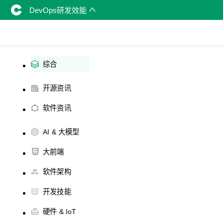
DevOps研发效能
综合
开源资讯
软件资讯
AI & 大模型
大前端
软件架构
开发技能
硬件 & IoT