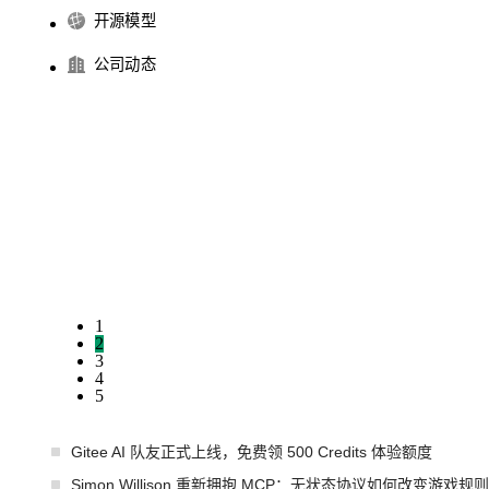
开源模型
公司动态
1
2
3
4
5
Gitee AI 队友正式上线，免费领 500 Credits 体验额度
Simon Willison 重新拥抱 MCP：无状态协议如何改变游戏规则