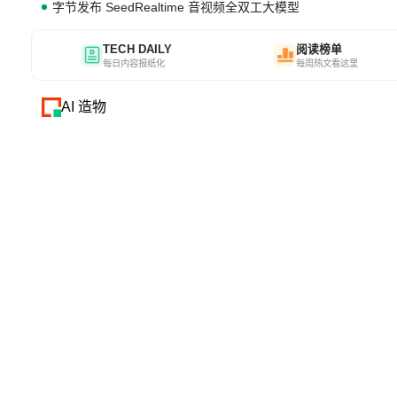
字节发布 SeedRealtime 音视频全双工大模型
TECH DAILY
阅读榜单
每日内容报纸化
每周热文看这里
AI 造物