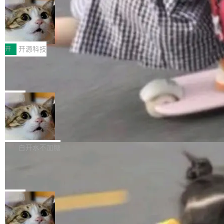
哪些组合有效，作者说，你得靠"文档、校验、或
有科技公司做的一样。只不过，实际上它不一
Workers 和 Durable Objects 的守护进程。 设
者部落知识"。 换个写法。Rust 的 enum，两个
样。这是 Sandstorm.io 的重制版，我十年前的
鲁大师7月新机性能/流畅/AI榜：vivo夺
计思路很直接：每个对象是一个独立的 SQLite
变体：Switchable...
性能、流畅双第一，三星Galaxy Z系列
那个创业公司。不同的是，这次它构建在 Cloudf
数据库，按名称寻址，复制到你自己的 S3 兼容
2026年7月的手机市场，由于存储等硬件成本暴
新折叠缺席
lare Workers 上——我花了九年时间搭建的平台
存储库里。节点之间只通过这个存储库协调——
增，手机厂商的日子也不好过啊，新机速度明显
开
开源科技
——并且深度集成了 AI。这基本上是我十年秘密
没有控制平面，没有共识协议。每个对象自带一
放缓，因此硝烟味淡了许多。新机参数规格除开
计划的顶峰。 十年前，Ken...
个小型数据库，应用天然按分片构建，单个数据
Zed 推出 DeltaDB，一个记录 commit
高价的三星折叠（三星Galaxy Z Fold8 Ultra / Z
之间所有操作的版本控制系统
库的竞争和爆炸半径问题在设计层面就被消除
Fold8 / Z Flip8）外，其余要么是中低端机器，
Zed 编辑器团队发布了新项目——DeltaDB，一
了。 闲置的 cell 会休眠到几乎不占资源。当 cel
例如iQOO Z11i、REDMI Note 17、REDMI No
个在 git commit 之间记录每一次编辑操作的版
局
l 迁移或唤醒时，新宿主从 S3 恢复 SQLite 数据
te 17 Pro、OPPO K15，要么是vivo X300 E这
本控制系统。目前处于 Early Access 阶段。 De
库继续执行。存储库是持久化的唯一真相...
样的次旗舰。 Galaxy Z Fold8 Ultra / Z Fold8 /
SpaceXAI 单季资本开支达 183 亿美元
ltaDB 的核心思路直接写在 landing page 最显
Z Flip8三款折叠屏新机均在7月22日发布，且全
眼的位置：「Software is made between com
根据风险投资人Tomer Tunguz 博客（VC 分
部搭载骁龙8 Elite Gen5 for Galaxy，它们本该
mits」——软件是在 commit 之间写出来的。git
析）披露的最新分析与第二季度业绩报告，Spac
白开水不加糖
是7月性...
只记录了你提交的最终状态，但真正的工作过程
eXAI在上个季度的总资本支出飙升至183.7亿美
——打字、删改、试错、agent 对话——都在 co
Meta 发布终端编程 Agent“Muse Cod
元。其中，绝大部分资金被直接用于 AI 领域，
e” 和 Muse Spark 1.2 模型
mmit 之间的空隙里丢失了。 DeltaDB 要做的就
金额高达158.3亿美元，这一单项投入已经逼近
Meta 今天发布了两款 AI 产品：Muse Code，
是把这段空隙补上。 回退到任何一次编辑：Delt
微软同期总资本开支的四成。 与亚马逊、Alpha
一个在终端里运行的编程 agent；Muse Spark
局
aDB 捕获 commit 之间的每一次操作，...
bet、微软以及 Meta 等传统科技巨头相比，Spa
1.2，驱动这个 agent 的新模型。一句话概括：
ceXAI的资金消耗速度尤为引人瞩目。然而，支
美团开源 LoHoSearch，用知识图谱校
你可以用 curl -fsSL https://dev.meta.ai/install.