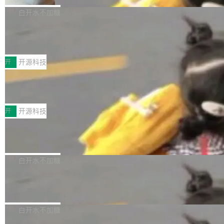
V ...
注意这是 OpenCode 一家的消耗。 OpenCode
作系统的第十八个主要版本。 自 NetBSD 10.1
白开水不加糖
是 Anomaly 出品的 AI 编程工具，套餐 10 美元/
以来的变化 更新亮点： 新增对 RISC-V 处理器
月。用户交了 10 美元，就能用 DeepSeek Flas
2026 ChinaJoy鸿蒙游戏增长臻享会举
架构的支持。NetBSD 11.0 是首个支持 64 位 R
办，鲸鸿动能系统呈现游戏行业解决方
h 随便写代码，按网友说法：「怎么使劲用也用
ISC-V 平台的稳定版本，涵盖一系列基于 StarFi
8月1日，2026 ChinaJoy期间，鸿蒙游戏增长臻
案
不完。」5T 来自免费额度，3T 来自 Go...
ve JH71XX 的设备，例如 VisionFive 2、PINE
享会在上海举办。鸿蒙生态的全场景智慧营销平
开
开源科技
64 STAR64，以及 QEMU。 增强了对 POSIX.1
台鲸鸿动能协同华为游戏中心，面向游戏行业开
-2024 和 C23 编程接口标准的兼容性。 compat
技嘉X3D系列再添新成员 B850 AORU
发者及生态伙伴，系统呈现了平台在游戏领域的
S ELITE X3D主板强化性能体验
_linux(8) 增强了对 Linux 系统调用的支持，包
完整能力版图——从IAP高价值用户的全周期经
面向AMD Ryzen X3D处理器玩家，技嘉X3D系
括 epoll（围绕 kqueue 实现）、POSIX 消息队
营、到IAA游戏的“买变一体”正循环、再到联运与
列主板阵容迎来新成员——B850 AORUS ELITE
开
开源科技
列、...
广告协同的全链路经营闭环，以及面向全球市场
X3D。作为面向主流高性能平台打造的全新主板
的出海增长布局。 华为终端云业务商业化销售负
Zadig v5.0 发布：AI 发布专员与 AI 审
产品，B850 AORUS ELITE X3D延续技嘉在X3
查专员上线
责人在开场致辞中表示，游戏开发者的核心诉求
D平台优化上的技术积累，旨在为游戏玩家带来
我们团队这几天最大的卡点不是 AI 写得不够
已不再是“多一个投放渠道”，而是一套能够持续
更稳定、更高效的装机选择。 B850 AORUS ELI
好，是 AI 写得太好了。 好到审查排期从两天的
白开水不加糖
驱动增长的体系。截至目前，搭载HarmonyOS
TE X3D基于AMD AM5平台打造，支持AMD Ry
活儿拖成了五天。PR 一堆起来没人敢合，发布
6的终端设备已突破7000万台，注册开发者数量
zen 9000/8000/7000系列处理器，并针对X3D
Dgraph v25.4.0 发布，具有图形后端的
窗口推了又推。好到合进 main 分支的代码，我
已突破 1100 万。随着鸿蒙生态汇聚越来越多的
原生 GraphQL 数据库
处理器特性进行平台级优化。其搭载X3D鸡血模
们自己都没看完。 这事不是个例。GitLab 调研
Dgraph 是一个水平可扩展的分布式 GraphQL
高质量游戏...
式2.0，可根据不同使用场景释放处理器潜力，
过 1528 名开发者，85% 说 AI 把瓶颈从写代码
数据库，有一个图形后端。作为一个原生的 Gra
白开水不加糖
帮助玩家在游戏与高负载应用中获得更充分的性
转移到了审代码。 写代码有人替你干了。但审代
phQL 数据库，它严格控制数据在磁盘上的排列