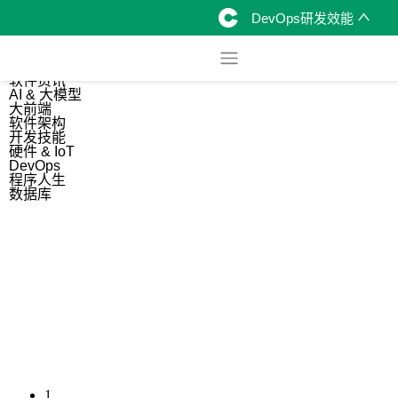
DevOps研发效能
综合
开源资讯
软件资讯
AI & 大模型
大前端
软件架构
开发技能
硬件 & IoT
DevOps
程序人生
数据库
1