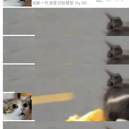
颈。 代码仓深度理解服务（以下简称" CodeBas
的账号密码进入A集群，输入了一条被程序员圈
存永远不够用。 Cloudflare 的 Workers AI 团队
腾讯混元正式推出新一代语音识别模型 Hy ASR
e深度理解服务"）是华为云码道（CodeA...
称为"删库跑路"的命令——最高管理员权限、无
一直在跑这些模型的推理。他们在官方博客上发
3.0preview。基于最新一代大语言模型 Hy3 的
白开水不加糖
需确认、强制递归删除。17个小时后，运维人员
了一篇技术文章，详细拆解了三种让大模型在 G
语言理解能力，以及融合了高精度语音识别与深
发现异常并中止进程时，89TB数据已经没了。
Pale Moon 34.3.2 发布，苍月浏览器
PU 上跑得更省、更快的技术手段——KV cache
度语义理解能力，实现了语音识别能力的全面升
删掉的是AI游戏部门的全部开发文件，包括公司
量化、模型权重压缩、以及共享 KV cache 的完
级。 根据介绍，Hy ASR3.0preview 目标在于：
Pale Moon 34.3.2 现已发布，这是一个安全更
自研的多个文生3D和...
整性保护。效果是：吞吐量提升 41%，每 token
让语音识别不再只是听清，而是真正听懂。通过
新和少量网页兼容性修复版本。 Changes/fixe
白开水不加糖
成本降低 30%，精度不变。 FP8 省的不仅是显
先理解你的语境和意图，再把准确的文字直接给
s： 实现了URL.Parse()便捷功能 对浏览器内部
存 KV cache 是推理时最吃显...
PostgreSQL 18/19 新特性深度解读
到你。从“逐字转写、单点优化”演进为“理解语
函数添加了多项边界检查，以避免潜在的越界访
境、兼容场景、一键直出”。 Hy ASR 3.0 previe
问、下溢和溢出。（DiD） 修复了加载和解析内
演讲者分享了一个有趣的实践：面对 PG 18 已
w 不要求标准普通话，方言识别覆盖粤语、吴语
容提供的字体时出现的几个问题 为避免音频加
发布的 Release Notes，他利用 AI 工具（如 Co
白开水不加糖
等 10 大方言片区和 20 余个二级小片区。在开
载、处理和播放过程中可能出现的一系列错误，
pilot）对数千条 commit 日志进行自动分析，先
源评测集中，Hy ASR 3.0 preview 在多语种的
对音频采样频率设定了下限 采样率低于 8kHz
慕尼黑市政府为全职开源项目维护者提
让模型总结出三十余条潜在特性，再逐条要求生
WER（...
供资助
（通常被认为是 "telephone"/"walkie-talkie" 音
成详细解释和代码校验，最终筛选出对用户体感
"在过去大约 10 年的大部分时间里，libexpat 的
质的最低采样率）的音频格式将被拒绝 修复了 C
最强的若干项。对于尚未正式发版的 PG 19，则
维护工作一直与我的日常工作、家务、社交生活
局
SS 圆角虚线样式中可能存在的问题 如果表单中
通过拉取过去一年内（从 PG 18 Beta1 时间点
和休闲娱乐竞争时间。" 这是 libexpat 维护者 S
的图像元素不在同一个子树中，则它们将不再关
至今）的所有 commit，同样交由 AI 分析提炼。
Firefox 153.0.3 发布
ebastian Pipping 写在博客里的话。8 月 4 日，
联 加...
经过人工复核，准确度令人满意。这一方法也为
他宣布了一个新消息：从 2026 年 8 月 1 日起，
Firefox 153.0.3 现已发布，具体更新内容如
社区爱好者提供了高效跟踪新版本的思路。
他可以全职维护 libexpat 了，最长 6 个月。发
下： New Smart Window 包含多项增强功能：
白开水不加糖