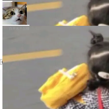
张CT影像上完成像素级精细分割，让系统"...
新功能 macOS：在 Connect/Share 按钮中添加
ube 视频，标题是"SwiftUI 七年后：一个平庸的
局
通过 AirDop 共享书籍的功能 Content server：
故事"。视频核心观点很简单：SwiftUI 发布七年
支持可向服务器后端添加新端点的插件 Edit boo
DBeaver 26.1.4 发布
了，仍然像一个永久公测版。 Manshin 从数据
k：Compress images：添加将 GIF 图像转换为
流、布局系统、API 稳定性、性能、跨平台五个
DBeaver 是一个免费开源的通用数据库工具，适
JPEG/WebP 的选项 ToC Editor：添加一个按
维度逐一批判了 SwiftUI。最让人印象深刻的一
用于开发人员和数据库管理员。DBeaver 26.1.4
白开水不加糖
钮，用于对目录中的条目进...
个论据是：苹果官方的 SwiftUI 教程项目 Land
现已发布，具体更新内容包括： AI 助手： <ul st
marks，用最新 Xcode 在最新 macOS 上构建
yle="margin-left:0; margin-right:0"> <li><span
运行，出来的效果是坏的——侧边栏按钮大小不
style="color:#000000">现在可以通过键盘访问
加载更多
一，界面错位。他说这个问题"两年前就发现了，
AI 聊天功能（添加了一些快捷键）</span></li>
至今没变"。 数据流方面，Manshin 指出 SwiftU
<li><span style="color:#000000">新增了始终
I 的属性包装器演进史...
在新 SQL 控制台中打开 AI 生成的脚本的功能</
span></li> <li><span style="color:#000000...
©OSCHINA(OSChina.NET)
京ICP备2025119063号