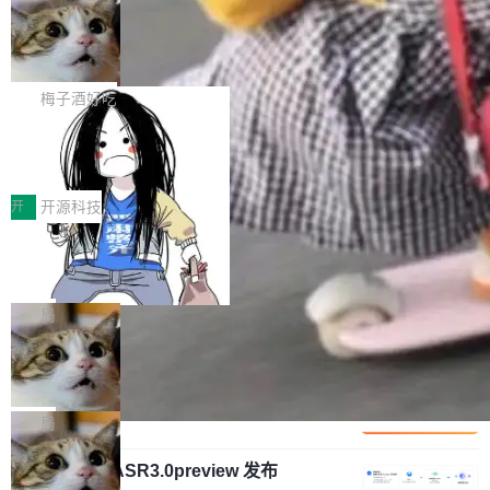
安全与合规要求。对于大多数普通研发场景，公
渐丰富，用户关注的重点也在发生变化：不只是
Gemini 的架构师。Google 首席科学家。 Jeff D
有云模型能够满足快速试用和效率提升的需求。
让AI用起来，还要进一步看清混合算力时代下，
🔥 SolonCode v2026.8.4 发布：界面
ean 在 Google 工作了 27 年后，宣布离职。 他
但对于金融、能源、医疗等对数据安全要求较...
字体可调、22 种语言、记忆搜索增强
Token花在哪里、算力是否被充分利用，以及持
不是一个人走。一同离开的还有 Sanjay Ghema
打开终端就能上岗的全中文编码智能体，这一轮
续增长的AI成本该如何优化。 深信服AI算力网关
wat（Google 员工编号 23，Jeff Dean 二十多
把「看得清、用母语、记得住」三件事一次补
梅子酒好吃
正是围绕这些实际问题，从Token治理和成本治
年的编程搭档，MapReduce 和 Bigtable 的共同
齐。 SolonCode 是什么 SolonCode 是杭州无
理两个方面，让用户的每一份算力都看得清、管
作者）、Quoc Le（Google 大脑核心成员，Se
让“代码语义理解”深度释放AI Coding
耳科技研发的企业级终端编码智能体——一位全
得住、用得稳、省得下、更安全！ 一、从现在开
价值潜能：华为云码道（CodeArts）
q2Seq 和 DocAI 的共同发明人）以及 Oriol Vin
中文驱动的数字员工，自主理解需求、规划步
一、代码仓深度理解技术的作用与价值 在软件工
始，Token使用一目...
代码仓技术解析
yals（Gemini 联合负责人，AlphaSta...
骤、编写代码。不挑模型、不挑平台，curl 一行
程实践中，代码仓是企业核心知识资产的主要载
开
开源科技
装完即用。 开源地址：Gitee · GitCode · GitHu
体。企业级代码仓库通常包含数十万乃至数百万
b 安装 支持 Java 8+（8~26）、macOS / Linu
一条“删库”命令跑 17 小时，算法工程
个文件，其规模远超单次模型调用可承载的上下
师删光 89TB 数据只为干私活
x / Windows / Harmony PC。 # macOS / Linu
文窗口。随着项目规模的持续扩张与代码历史的
最高人民检察院8月4日公布了一起案件：北京一
x / Harmony PC curl -fsSL https://solon.noea
不断累积，代码仓中的模块关系、接口契约、业
名90后算法工程师王某，为了给自己接的私活腾
局
r.org/solon...
务逻辑等关键信息往往分散于数十乃至数百个文
服务器空间，删光了公司AI游戏部门的全部核心
件之中，形成高度复杂的知识关联网络。传统的
Cloudflare 分享推理优化实践：KV ca
数据。 王某2024年1月入职东城区某科技公司AI
che 量化 + 权重压缩，吞吐量提升 4
代码检索手段（如关键词匹配、目录遍历）仅能
短剧部门，有互联网大厂背景。在公司内部架构
Kimi 和 GLM 是当前最强的大模型系列之一，但
1%，成本降 30%
在语法层面完成文本定位，难以触及代码的语义
调整期间，部门三次通知全员将数据从A集群迁
它们有一个共同的问题：太吃显存了。月之暗面
局
内涵与结构关联，导致开发者使用代码智能体在
移到B集群，王某都回复了"收到"。 他没有迁移
的 Kimi K 系列和智谱的 GLM 都是长上下文、M
理解大规模代码仓时面临显著"代码仓理解"瓶
数据。2024年9月3日下午4点，他使用此前登录
腾讯混元 Hy ASR3.0preview 发布
oE 架构的大模型，好用到让人上瘾，但 GPU 显