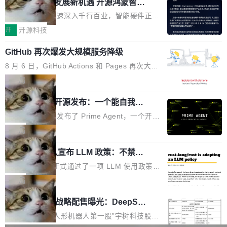
或造假。问题是，作为读者，如果你筛选出那些
共商智能硬件发展新机遇 开源鸿蒙智能
的早期工程师之一，在 Grok 训练基础设施团队
度,案例厚度、全域覆盖、多线协同...
硬件开发者日杭州站即将举行
看起来最令人兴奋的论文，那它们大部分都是过
工作过。近日他在 X 上发了一条帖子，列出了他
随着万物智联加速深入千行百业，智能硬件正从
度宣传的。」 这才是真正的痛点。不是所有论文
认为现代 AI 领域最重要的三个开源项目。 第一
单点设备迈向智能化、网联化、协同化发展。作
开
开源科技
都有问题，是最吸引眼球的那批论文最有问题。
个名字毫无悬念：Flash Attention 2。 Hieu 的
为面向全场景、跨终端的分布式操作系统，开源
他引用的帖子来自 Mathew Shen，一位 ICLR 2
理由很具体。FA 系列不需要解释，但 FA2 是他
GitHub 再次爆发大规模服务降级
鸿蒙通过统一技术底座和分布式能力，为不同类
026 的读者：「看了篇 ...
认为最重要的一个——复杂度恰到好处，刚好能
型智能设备的开发、连接与互联提供关键支撑，
8 月 6 日，GitHub Actions 和 Pages 再次大规
驱动你去学 CuTe，但还没被那些"邪恶的" Hopp
也为产业链企业探索产品创新与商业增长打开新
模服务降级，Actions 完全不可用超过 5 小时，
局
er++ 优化所淹没，足够容易修改和适配。 更关
的空间。 8月14日，开源鸿蒙智能硬件开发者日
webhook 停发，连自托管 runner 也因调度层故
键的是 FA2 的持久性...
（OHDD：OpenHarmony Hardware Develope
Prime Agent 开源发布：一个能自我改
障无法工作。Pages、Copilot code review、C
进的编程 Agent，ARC-AGI 3 超越人类
r Day）将在杭州启航。活动面向智能硬件产业
opilot coding agent 全部受影响。从检测到完全
Prime Intellect 发布了 Prime Agent，一个开源
专家基线
链企业和开发者，邀请行业专家与资深技术顾
恢复，大约 12 小时。 这是 2026 年 8 月的第六
的编程 Agent Harness，核心设计围绕两个抽
局
问，围绕开源鸿蒙技术能力、设备适配、芯片适
起事故，其中四起与 AI/Copilot 服务相关。 Git
象：Recursive Language Model（RLM）和 C
配、功耗与稳定性调优、兼容性测评及统一互联
Hub 员工 kdaigle 在 HN 讨论中贴出了一组数
Rust 项目团队宣布 LLM 政策：不禁
ontinual Harness。在 ARC-AGI 3 基准测试
等内容展开系统讲解和实战交流，帮助企业进一
止，但你要承认哪些代码不是你写的
据：2025 年全年 10 亿次 commit。现在，每周
上，Prime Agent + Opus 5 的组合达到了 95.
Rust 语言项目正式通过了一项 LLM 使用政策，
步了解开源鸿蒙在智能...
2.75 亿次，全年预计 140 亿次。GitHub...
5% RHAE Best@1，超过了 ARC 报告的人类专
覆盖 rust-lang/rust 单一仓库的代码贡献。这不
局
家基线 95.4%。 不是又一个 coding agent 包装
是项目级别的官方立场，目前由五个团队采纳，
宇树科技 IPO 战略配售曝光：DeepSe
器 Prime Agent 的架构和市面上大多数 coding
但它可能是主流开源项目中关于 AI 辅助贡献最
ek 获配 93.3 万股，锁定 36 个月
agent 有本质区别。大多数 agent harness 的设
细致的一份规则。 政策的核心只有一句话：LLM
8月6日晚间，“人形机器人第一股”宇树科技股份
计是基于早期模型的能力—...