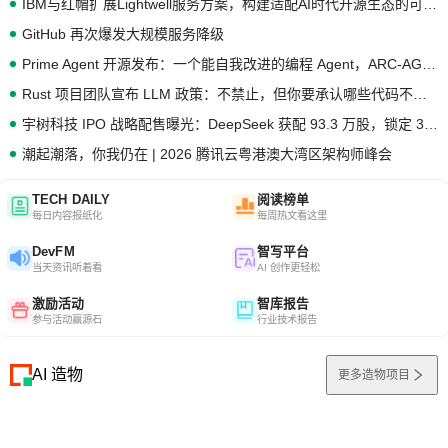
IBM与红帽扩展Lightwell服务方案，构建适配AI时代开源生态的可信基础设施
GitHub 再次爆发大规模服务降级
Prime Agent 开源发布：一个能自我改进的编程 Agent，ARC-AGI 3 超越人类专家基线
Rust 项目团队宣布 LLM 政策：不禁止，但你要承认哪些代码不是你写的
宇树科技 IPO 战略配售曝光：DeepSeek 获配 93.3 万股，锁定 36 个月
潮起潮落，你我仍在 | 2026 腾讯云粤港澳大湾区架构师峰会
TECH DAILY
阅读榜单
每日内容报纸化
每周热文看这里
DevFM
智写平台
当天资讯听着看
AI 创作更轻松
激励活动
智库报告
参与活动赢源石
行业技术报告
AI 造物
更多造物项目