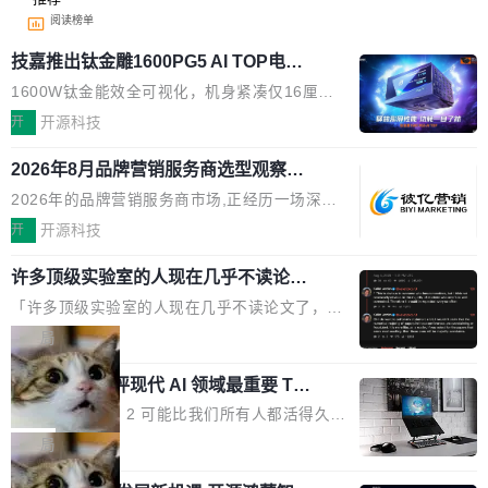
阅读榜单
技嘉推出钛金雕1600PG5 AI TOP电
源：为发烧级主机与本地AI算力打造旗
1600W钛金能效全可视化，机身紧凑仅16厘米
舰供电方案
继2026台北电脑展首度亮相后，技嘉科技近日正
开
开源科技
式发布钛金雕1600PG5 AI TOP电源。这款高端
2026年8月品牌营销服务商选型观察：
电源专为发烧级DIY主机与本地AI算力平台打
从流量思维到品牌资产思维的范式转移
造，整机长度仅16厘米，提供1600W额定功率
2026年的品牌营销服务商市场,正经历一场深刻
与80PLUS钛金能效；支持ATX 3.1与PCIe 5.1
的价值重构。全球全案品牌代理机构市场从2025
开
开源科技
规范，结合服务器级元件、完善供电线材与内置
年的83.1亿美元增长至2026年的86.6亿美元,年
实时LCD监控屏，可充分满足当下高阶PC主机
许多顶级实验室的人现在几乎不读论文
复合增长率达5.44%,预计2032年将突破120亿美
了
的严苛使用需求。 澎湃功率，紧凑机身 钛金雕1
元。数字广告与公共关系相关服务市场更是从20
「许多顶级实验室的人现在几乎不读论文了，而
600PG5 AI TOP具备强悍输出功率，同时实现
25年的8463亿美元扩张至2026年的8763亿美
且他们认为 ICLR/ICML/NeurIPS 充斥着大量过
局
机身尺寸大幅精简。整机长度仅16厘米，属于同
元。数字的背后是一个清晰的事实——品牌对专
度宣传和欺诈。」 OpenAI 研究员 Keller Jorda
功率段机身尺寸十分紧凑的1600W电源产品。小
业化营销服务的需求从未如此迫切。 但市场扩容
xAI 前工程师评现代 AI 领域最重要 Top
n 这条推文引发了广泛讨论。他不是在说风凉
巧机身有效提升市面主流标准A...
3 开源项目
的同时,服务商的竞争逻辑正在改变。2026年Top
话，他是说出了一个圈内人尽皆知但很少公开捅
Flash Attention 2 可能比我们所有人都活得久。
Agency年度合辑的观察指出,“产品”这个离消费
破的事实。 Jordan 随后补充了一句软化声明：
这句话不是来自某个技术博客，而是出自 Hieu
局
者最近的载体,在整个品牌营销层面的权重显著变
「我不认为这些会议上大部分论文都在过度宣传
Pham 的一条推文。Hieu Pham 是谁？他是 xAI
高了。全域营销服务商的竞争正在从规模转向深