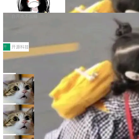
支持 UPDATE、MERGE INTO 与 Iceb
维基百科的替代方案。Lawfare 调查发现，无论
erceptor…五六步之后才能看到第一行翻译文
Apache Doris 4.1 要补齐的，正是缺失的那一
erg V3
热门页面还是低关注度页面，均未出现近期更
本。 Solon 换了个方式。整个 i18n 模块围绕三
半。在已有查询能力的基础上，Doris 进一步支
白开水不加糖
新，相关问题并非局限于特定领域，而是在不同
个解析器、一个注解、一个工具类展开——没有
持了 UPDATE、DELETE、MERGE INTO 等数
主题和访问量页面中普遍存在。 调查人员最初认
XML、没有拦截器注册、没有样板配置。 资源
Testin XAgent：CIO智能测试落地指南
据修改操作、完整的表结构管理与分区演进，以
为，Grokipedia可能只是限...
文件的约定 把文件放到 resources/i18n/ 下： r
及 rewrite_data_files、expire_snapshots 等日
7月30日，TiD2026质量竞争力大会在北京中关
esources/i18n/messages.properties ...
常维护操作，并完整支持 Iceberg V3 格式。
村国家自主创新示范区会议中心开幕。本届大会
开
开源科技
由中关村智联软件服务业质量创新联盟主办，以
让非法状态不可表示：一篇关于 ADT
“智构可信·质创未来——AI原生时代的质量新范
的帖子在 Reddit 火了
式”为主题，直面AI从实验室走向规模化产业落地
有一种东西，一旦用过就回不去了。Alex Fedos
的核心质量命题。会上，《2026智能研发生产力
eev 管它叫"软件设计的基石"。 他说的东西不新
局
工具选型手册》发布，Testin云测的Testin XAge
鲜——代数数据类型（ADT），尤其是和类型
Cloudflare 开源内部企业 AI 平台 Clou
nt智能测试系统入选AI测试领域代表产品。对CI
（sum type）。但他说清楚了一件事：这不是类
dflare OS
O而言，这提示了一个转变：AI测试正在从效率
型系统的学术体操，是日常编码的思维方式。 文
Cloudflare 发布了一个开源项目 Cloudflare O
工具升级为企业的质量基础设施。 CIO面对的新
章从一个简单的例子切入。一个网站的深色主题
S。如果你只看官方博客，你会觉得这是又一
局
现实 过去两年，CIO们的焦虑清单上多了两项：
设置，如果用布尔值 + 可空字段来表示——bool
个"AI 知识库 + 聊天机器人"——每个大厂都在
一是如何让大模型和智能体应用安全地从PoC走
Deno 团队开源 Celld，可自托管的分
ean 表示是否可切换，nullable 的默认模式、浅
做，没什么新鲜的。 但 Kenton Varda 在 Twitte
向生产，二是如何让测试团队跟得上AI应用...
布式 Durable Objects
色方案、深色方案——会产生大量无意义的组
r 上把事情说清楚了： 今天我们发布了 Cloudfla
Ryan Dahl 领导的 Deno 团队推出了最新开源项
合。方案缺了、配置冲突了、全 null 了。要知道
re OS，一个带连接器的聊天机器人，跟其他所
目 Celld，一个能在自己机器上运行 Cloudflare
局