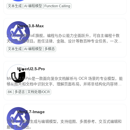
高并发、轻量化任务，适合日常对话、内容创作、基础 RAG、批量
文本生成
AI 编程模型
Function Calling
文案处理等普惠刚需场景。
Qwen3.8-Max
2.4万亿参数MoE旗舰，编程与办公能力全面跃升，可自主编程十数
天交付完整项目。胜任法律、金融、设计等数百种专业任务，一次对
话端到端交付生产级成果。原生视觉理解贯穿规划、执行与验证全流
文本生成
AI 编程模型
多模态
程，支持超长文档与长视频的深度语义解析。长程任务中自主规划与
闭环迭代，持续进化。
MinerU2.5-Pro
MinerU2.5-Pro是一款面向复杂文档解析与 OCR 场景的专业模型，能
够从图片和文档中识别文字、理解页面布局，并将非结构化内容转换
为便于存储、检索和二次处理的结构化结果。
8K
多语言
文档处理/OCR
Wan2.7-Image
万相 2.7 图像生成与编辑模型，支持组图、多图参考、交互式编辑和
最高 2K 输出。