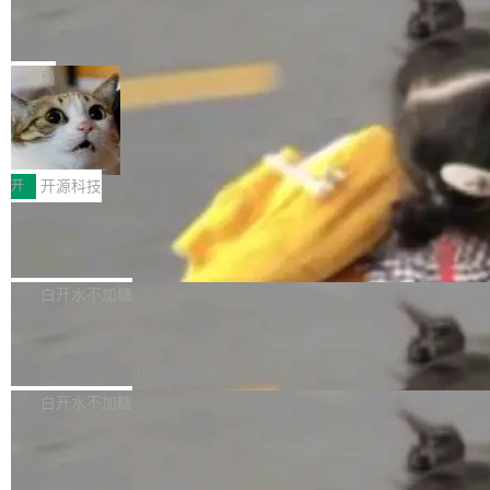
能表现。 在核心规格方面，B850 AO...
码、把关发版这两道关，还得靠人肉扛。 V5.0
竹知了：一个零依赖的单文件 HTML，
方式，以优化查询性能和吞吐量，减少集群中的
把儿时竹蝉玩具搬进浏览器
想让 AI 一起盯。
磁盘寻道和网络调用。 Dgraph v25.4.0 现已发
竹知了（zhuzhiliao）是那种小时候路边摊上几
布，具体更新内容包括： feat(zero)：Zero 现
块钱的玩意儿——一根小竹签，一个竹筒，一头
局
支持 --security superflag（token=...;whitelist
系着涂了松香的线。甩起来，竹膜震动，发出“哇
=...），与 Alpha 版本的格式一致，并据此对其
30倍效率升级：解锁医学影像数据要素
——哇”的蝉鸣声。实物越来越难找了，有开发者
价值化的真实路径
管理 HTTP 端点进行授权。 <blockquote> <p>
把它做成了 Web 玩具，放在 zhuzhiliao.imsai.c
完成一例腹部CT影像标注，张医生过去需要约1
<span><strong>警告：</strong>&nbsp;Zero
c 上，并在 GitHub 开源。 玩法很简单：按住屏
20个小时。他必须在数百张连续影像上，一笔一
开
开源科技
的 admin ...
幕画圈，或者直接甩手机。页面会实时显示转速
笔勾画边界，一层一层识别肌肉组织。如今，使
（圈/秒），声音来自真实竹知了录音的 1.72 秒
Apache Dubbo-go v3.3.2 正式发布
用东软飞标医学影像标注平台，同样的工作缩短
采样，无缝循环。音频解码失败时，还有一套合
至4小时，效率提升30倍。 这组数字背后，改变
这个版本面向生产环境，重心在内核稳定性。我
成兜底——锯齿波振荡器模拟脉冲，并联带通共
的不只是速度，而是把医学影像转化为AI能力的
们彻底收敛了旧配置体系，扩展了 Triple 协议与
白开水不加糖
振峰模拟竹膜和筒腔共鸣。 技术细节上，物理引
路径真正打通了。 大型医院积累的影像数据规模
泛化调用能力，加强了应用级元数据和服务治
擎是绳系质点模型：重力、弹性绳（只拉不
庞大，但不能直接用于训练模型。器官、病灶和
Calibre 9.12 发布，功能强大的开源电
理，同时集中修了并发安全、资源泄漏和热路径
推）、空气阻力，1/240 秒定步长积...
子书工具
组织边界，必须由专业医生逐层识别、标记和校
性能问题。
Calibre 开源项目是 Calibre 官方出的电子书管
正，才能成为机器能理解的高质量数据。医学影
理工具。它可以查看，转换，编辑和分类所有主
白开水不加糖
像AI落地最昂贵的环节，不是算法，是专业医生
流格式的电子书。Calibre 是个跨平台软件，可
的时间。 张医生是某三甲医院放射科副主任医
SwiftUI 问世七年了，为什么开发者还
以在 Linux、Windows 和 macOS 上运行。 Cal
师，牵头一项腹部肌肉影像课题。他需要在数百
在骂它？
ibre 9.12 现已正式发布，此次更新内容如下：
Yakov Manshin 发了一期长达 40 分钟的 YouT