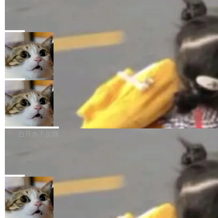
某个软件的源码，在本地构建。修改 agent ...
官方招聘信息中写过一条简洁有力的公式：Mod
Ubuntu 将核心系统包从 deb 转成了 s
单的模型规模升级，而是基于 SenseNova U1
nap
el + Harness = Agent。模型负责理解和推理，
的一次系统性迭代，不仅在同一架构中贯通视觉
Ubuntu 正在把又一个核心系统包从 deb 转为 s
Harness 负责把能力落到真实环境中——调用工
理解、推理、生成与编辑，还仅以 8B-MoT 的轻
nap。这次是 hwctl——一个用来检查 Ubuntu
局
具、读写文件、管理上下文、处理错误、完成闭
量大小，将能力推进到4K、更精细的真实质感、
硬件认证状态的命令行工具。 Canonical 工程师
环。崔添翼招人的标...
更复杂的视觉控制和可持续迭代编辑。 相比 U
Dario Amodei 担心新人来 Anthropic
Alan Griffiths 在邮件列表中说得很直白：「hwc
只为金钱，不为使命
1，U1.5-Lite-Preview 在以下方向上带来了显著
tl 是一个 Ubuntu 专有的包，它和它的依赖项都
顶级 AI 研究员在两家公司之间来回跳，中间只
提升： 原生支持4K图像生成； 更精细的局部纹
是 Ubuntu 专有的，不会用在其他发行版上。」
隔了几天。 Lilian Weng 上周刚宣布因健康原因
局
理、细节与真实世界质感； 更准确的中英文文字
所以 deb 版本的受众实际上为零。既然只有 Ub
离开 Thinking Machines Lab，说自己作为联合
生成与复杂版式组织； 更稳定的图...
untu 用户在用，那用 snap 打包就没什么可纠结
FFmpeg 9.0 发布
创始人的角色「太累了」。几天后，The Inform
的。 从 deb 到 snap 的迁移路径 hwctl 是 rust-
ation 就曝出她将重回 OpenAI，负责递归自我
FFmpeg 9.0 现已发布，包含多项改进。官方更
hwlib 硬件 API 库的一部分，命令行工具负责查
改进方向的研究。她是 Thinking Machines 过
新日志列出的 9.0 版本主要更新内容如下： 扩
白开水不加糖
询 Ubuntu 的硬件认证数据库。...
去一年内第四个离开的联合创始人。 这家由前
展 AMF 色彩转换器 (vf_vpp_amf) 的 HDR 功能
OpenAI CTO Mira Murati 创立的公司，连创始
DeepSeek V4 Flash 单日消耗 8 万亿 t
MP4 muxer 中支持 LCEVC 音轨复用 Playdate
okens 登顶热搜
团队都留不住。 但 Thinking Machines 不是唯
视频编码器和多路复用器 添加 v360_vulkan filt
8 万亿 tokens。一天。一家公司的消耗。 Open
一在人才争夺战中失血的公司。六月，Google
er HE-AAC 960 解码 (DAB+) transpose_cuda
Code 在 X 上发帖：「DeepSeek Flash did 8T
局
连失两员大将：Noam Shazeer 去了 Op...
filter 添加 AMF Frame Rate Converter (vf_frc
tokens on August 1st. 5T of free usage + 3T
_amf) filter SMPTE 2094-50 元数据支持和直
NetBSD 11.0 正式发布
on OpenCode Go.」79.8 万次浏览，连带着 #
通 ProRes RAW VideoToolbox 硬件加速器 AP
DeepSeek一天消耗了8万亿# 上了微博热搜——
NetBSD 11.0 现已正式发布，这是 NetBSD 操