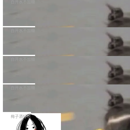
可以用来分析、提炼、审阅、建议，但不能用来
有限公司披露IPO发行价格及战略配售结果，杭
白开水不加糖
创作。 具体来说，LLM 生成的代码可以提交，
州深度求索人工智能基础技术研究有限公司（De
Docker 29.7.2 发布
但必须满足五个条件：预先安排、非关键、高质
epSeek）获配93.3399万股，按150.8元/股发行
量、充分测试、充分审查，并且必须披露。LLM
价格计算，认购金额约1.41亿元，股份锁定期为
Docker 29.7.2 现已发布，具体更新内容如下：
不得生成涉及安全性的关键变更，除非作者本身
36个月。 公告显示，本次宇树科技战略配售对
Bug fixes and enhancements 修复多次传递同
白开水不加糖
就是领域专家。即使如此，政策也"强烈不建
象主要包括长期投资机构、与公司业务具有战略
一环境变量时，docker service create和docker
议"这么做。 对于不披露的情况，审核者可以直
合作关系或长期合作愿景的大型企业、科创板保
Apache Fluss 毕业成为顶级项目
service update会发生 panic 的问题。docker/cl
接关闭 PR，无需解释。 政策作者 Jynn Ne...
荐人跟投子公司，以及公司高级管理人员和核心
i#7145 修复了 Docker Engine 29.7.0 中引入的
今年 7 月，Apache Fluss 的毕业提案在 Apach
员工参与设立的专项资产管理计划。其中，Dee
一个回归问题，该问题导致拉取镜像时会拒绝包
e 孵化器项目管理委员会（IPMC）投票中获得
白开水不加糖
pSeek作为与宇树科技具备战略合作关系的企
含绝对 hardlink 目标的镜像（此类镜像由某些镜
全票通过，随后获 Apache 软件基金会董事会批
业，获配股份数量占本次发行数量的2.31%。 除
像构建工具生成）。moby/moby#53305 修复了
马斯克 AI 百科项目 Grokipedia 被曝数
准。今天，Apache 软件基金会正式宣布 Apach
DeepSeek外，腾讯旗下上海启善投资有限公司
月未更新
Docker Engine 29.7.0 中引入的一个回归问
e Fluss 孵化毕业，成为 Apache 顶级项目（TL
埃隆·马斯克推出的AI百科项目 Grokipedia 被曝
获配9...
题，该问题可能导致在旧版 Linux 内核...
P）！这一里程碑不仅标志着 Fluss 迈入新的发
长期停止内容更新，未能实现其作为“AI版维基百
白开水不加糖
展阶段，也将进一步推动流式存储、实时湖仓与
科”替代品的目标。 据 Lawfare 最新调查，自今
AI 数据基础加速融合，为实时数据基础设施的发
Solon I18n：三种解析器，零样板代码
年4月以来，Grokipedia 页面更新功能基本停
展开启新的篇章。
滞，过去三个月内没有任何条目完成更新，用户
如果你在 Spring Boot 里做过国际化，流程大概
提交的编辑请求也长期处于待处理状态。 Groki
是这样的：配 MessageSource 的 Bean、写 R
梅子酒好吃
pedia 于去年底上线，定位为由人工智能生成内
eloadableResourceBundleMessageSource、
容的百科平台，被马斯克视为传统众包百科网站
Apache Doris 4.1 全面增强 Iceberg：
声明 LocaleResolver、注册 LocaleChangeInt