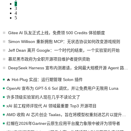
2
3
4
5
Gitee AI 队友正式上线，免费领 500 Credits 体验额度
Simon Willison 重新拥抱 MCP：无状态协议如何改变游戏规则
Jeff Dean 离开 Google：一个时代的结束，一个实验室的开始
慕尼黑市政府为全职开源项目维护者提供资助
DeepSeek Harness 宣布内测邀请，全网最大规模开源 Agent 路演现场诞生
🔥 Hot-Plug 实战：运行期管理 Solon 插件
OpenAI 宣布为 GPT-5.6 Sol 调优，并让免费用户无限用 Luna
许多顶级实验室的人现在几乎不读论文了
xAI 前工程师评现代 AI 领域最重要 Top3 开源项目
AMD 收购 AI 芯片创企 Taalas，旨在将模型权重刻进芯片以提升推理性能
红帽在2026年Gartner云原生应用平台魔力象限中被评为领导者