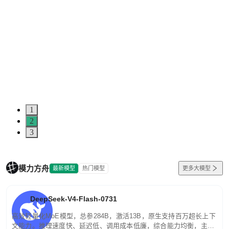
1
2
3
模力方舟
最新模型
热门模型
更多大模型
DeepSeek-V4-Flash-0731
高效轻量化MoE模型，总参284B，激活13B，原生支持百万超长上下
文能力。推理速度快、延迟低、调用成本低廉，综合能力均衡，主打