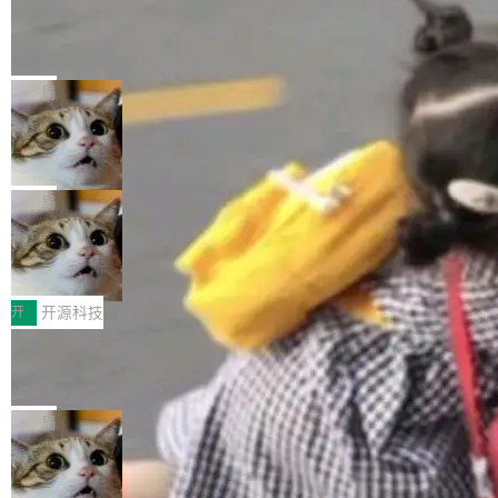
工资的是慕尼黑市政府。 libexpat 是一个 C99
<ul> <li>现在建议列表会显示更多结果，方便用
编写的流式 XML 解析器，MIT 许可证。和 libx
Cloudflare Computer 开源：你的 Age
户查找历史记录和切换到已打开的标签页。（<a
nt 需要一台电脑，而不是一个容器
ml2 一样，它是世界上使用最广泛的 XML 解析
href="https://bugzilla.mozilla.org/show_bug.c
Cloudflare 开源了名为 @cloudflare/computer
库之一。你的操作系统、浏览器、无数的基础设
gi?id=2019042">Bug&nbsp;2019042</a>）</l
的 npm 包。项目的核心论点是：容器不适合 Ag
局
施软件，很可能都在用它。而过去十年，维护它
i> <li>现在，助手可以直接使用 Exa 的网络搜索
ent 计算。真正适合的，是 Isolate。 Cloudflare
的人一直在用业余...
结果回答问题，而无需将问题转交给搜索引擎。
OpenAI 公开邮件和聊天记录回应苹果
工程师在这件事上没什么可谦虚的——他们用 W
诉讼，称“Apple is getting this wron
（<a href="https://bugzilla.mozilla.org/show_
orkers 跑了十年 Isolate。用 CEO Matthew Pri
上个月，苹果一纸诉状把 OpenAI 告上法庭，指
g”
bug.cgi?id=204...
nce 的话说：「我们一生都在用 Isolate 运行代
控其挖角苹果前员工并窃取商业秘密。苹果的诉
局
码，而 AI Agent 不需要容器，它们需要的是 Iso
状把 OpenAI 描述成一个系统性地从前东家挖
late。」 容器为什么不合适 容器的问题在于启动
HUAWEI MatePad Edge上架WorkBu
人、套取机密信息的对手。 OpenAI 没发律师
ddy鸿蒙PC版，说话就能干活的AI办公
和销毁都太重了。一个 Agent 要执行的任务可能
函，也没选择庭外沉默。它在官网贴了一篇博
全能AI工作台WorkBuddy鸿蒙PC版上架HUAWE
搭子
只需要几毫秒的 CPU 时间，但容器从冷启动到
文，标题只有六个字：Apple is getting this wro
I MatePad Edge应用市场，直接下载即可使
开
开源科技
就绪要花数秒。如果未来有十...
ng。 然后，它把邮件往来和 iMessage 聊天记
用，与鸿蒙电脑上的体验一致。值得一提的是，
录全贴了出来。 他发错人了 苹果外部律师 Gabr
FFmpeg 9.0 发布：代号“Lei”，以此纪
这是目前市面上唯一支持平板接入WorkBuddy P
念中国开发者雷霄骅
iel Gross 来自 Weil 律所，2 月 23 日下午 5:53
C版的产品，搭载“人机双写”重磅功能——你写
全球知名开源多媒体框架 FFmpeg 今天正式发
给 OpenAI 总法律顾问 Che Chang 发了封邮
你的，AI写AI的，同屏协作互不干扰。一句话让
布了 9.0 版本。这个版本除了带来新一代音视频
局
件，附了一封长信，要求 OpenAI 配合调查前苹
AI帮你干活，现在开启全新体验！ 温馨提示：
处理能力和硬件加速支持之外，还有一个特殊之
果员工带走机密信...
体验WorkBuddy鸿蒙PC版前，请将 HUAWEI M
亚马逊成本失控：AI 写代码烧掉 1215
处：FFmpeg 9.0 的代号是“Lei”。 这个名字，
万元，超预算 860%
atePad Edge 升级至 HarmonyOS 6.1.0.135S