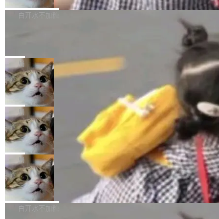
来自中国开发者雷霄骅（Lei Xiaohua）。 对于
外媒近日曝光了亚马逊的多份内部报告显示，AI
P9 patch03及以上版本。 *升级路径：设置 > 搜
很多中国音视频开发者而言，这个名字并不陌
导致公司在多个项目上超支。《金融时报》报道
白开水不加糖
索“软件更新” > 检查更新，即可搜索新版本，下
生。十年前，他通过大量中文技术文章、源码分
称，仅一个项目的成本超支就高达 180 万美元
载安装完成升级即可。 没有...
析和开源示例，让一代开发者第一次真正理解 F
Hugging Face CEO 发声：中国正在开
（约合人民币 1215 万元）。 具体来说，一名工
源模型上碾压我们
Fmpeg，也成为很多人进入音视频开发领域的
程师借助 Anthropic 旗下 Claude Sonnet 模型
"他们正在开源模型上碾压我们。" Hugging Fac
“启蒙老师”。 而今年，恰好是雷霄骅离世十周
编写程序，目标是完成电商平台作者信息与商品
e CEO Clément Delangue 在 CNBC 的采访里
局
年。FFmpeg 社区最终选择用一个大版本的名
列表的数据匹配 —— 一项常规的数据处理任
没有拐弯抹角。他说中国正在赢得 AI 竞赛，而
字，留下了这份纪念。 雷霄骅曾是中国传媒大学
务，最终却产生了 180 万美元的账单，实际支出
当 AI agent 把源码变成了最好的扩展系
且按目前的速度，中国 AI 工具预计在今年底或
数字电视技术方向的博士生，长期从事视频、音
统，开发者工具必须开源
超出原定预算 860%。 更令人意外的是，该项目
2027 年就能追上美国前沿实验室的水平。 Dela
五年前，David Crawshaw 问过很多软件工程师
频技...
最终并未成功落地，而高额算力消耗持续运行长
ngue 把原因归结为一件事：开放协作。中国的
一个问题：你写过什么给自己用的程序？答案几
局
达 5 个月，公司直到财务对账时才察觉异常。这
AI 开发者在一个共享和协作的生态里加速迭代，
乎都是没有。工程师们整天用别人写的程序写程
意味着一个无人看管的 AI 程序，在近半年时间
而美国模型厂商在"闭门造车"。他的原话是 "buil
DeepSeek Harness 宣布内测邀请，全
序给别人用。偶尔有人自己写个博客系统、智能
里日夜不停地"烧钱"。 复盘显示，...
网最大规模开源 Agent 路演现场诞生
ding in silos"——各自为战，互不通气。 这个判
家居控制、家庭实验室，都算稀奇事。 Crawsh
一条内测招募帖，发出去的时候大概没人想到它
断从他嘴里说出来分量不同。Hugging Face 是
aw 是 Shelley 的作者，一个开源 AI coding age
会变成一场开源 Agent 生态的路演。 8月1日，
局
全球最大的开源 AI 平台，上面跑着上百万个模
nt。他最近在博客上写了一篇文章，核心论点很
DeepSeek Harness 团队负责人崔添翼（tiany
型。谁在开源赛道上领先，...
简单：开发者工具必须开源。 理由不是传统的自
商汤 SenseNova U1.5-Lite-Preview
i）在 X 上发帖： 「如果你是 Agent Harness 相
开源
由软件情怀，而是一个跟 AI agent 直接相关的
关开源项目的开发者，希望参加 DeepSeek Har
商汤科技宣布面向社区开源轻量级统一多模态模
技术判断。 两行 prompt 就能个性化任何软件 C
ness 的内测，可以回复或私信联系我。请附上
型的预览版本 SenseNova U1.5-Lite-Preview。
白开水不加糖
rawshaw 给出了两个 prompt。 第一个： "下载
GitHub id 以及开源代表作。」 DeepSeek 曾在
公告称，SenseNova U1.5-Lite-Preview并非简