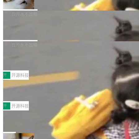
准 AI 能力认知
撑庞大支出的资金来源却呈现出截然不同的面
sh | bash 安装一个能在大项目里自动规划、写
机器出题的前提，是让机器拥有全局视野。整个
貌。数据显示，微软和 Meta 主要依托充沛的经
代码、验证结果的 AI 终端工具。 据介绍，Muse
构建流程可以分为四个环节：建图 → 控制难度
白开水不加糖
营现金流来覆盖资本开支，其资本支出覆盖率分
Code 是 Meta 的编程 agent 产品。它和市场上
→ 质量把关 → 数据概览。
别达到155% 和106%;而SpaceXAI的经营现金
已有的终端编程 agent 在设计理念上有几个明显
腾讯开源 UCL-MPComm 通信库
流仅能覆盖资本开支的12...
的差异点。 异步后台 agent：Muse Code 有一
腾讯网平团队宣布开源了 UCL-MPComm 通信
个主 agent 循环，外加一组后台 agent。这些后
库，并将作为transport接入Mooncake TENT。
白开水不加糖
台 agent...
该通信库针对AI Memory池化场景的数据传输需
CoStrict入选工信部2025人工智能应用
求进行了深度优化，能够实现数据中心内大规模
典型案例
计算节点间多种内存类型的高性能通信。 UCL-
近日，工信部科技司公示《2025人工智能应用典
MPComm将作为一种传输引擎接入Mooncake T
型案例入选名单》，深信服“面向企业研发场景的
开
开源科技
ENT，实现零拷贝传输性能提升30%、非零拷贝
开源 AI 编程平台 CoStrict 应用”凭借卓越的技术
深信服AI算力网关入选工信部人工智能
传输性能最高提升5倍。UCL-MPComm底层基
创新与落地成效成功入选。 全链路私有化部署，
应用典型案例！
于自研UCL-Engine通信引擎，后续腾讯网平将
助力企业AI研发安全落地 当前，越来越多企业已
前不久，工业和信息化部正式发布《2025年人工
持续开源更多基于UCL-Engine的高性能通信组
经开始引入 AI Coding 工具，通过调用公有云模
智能应用典型案例名单》，集中展示人工智能在
开
开源科技
件。 腾讯网平团队在UCL-MPComm中实现了一
型或企业内部部署模型提升研发效率。但随着 AI
各领域的应用成果，覆盖技术底座、行业赋能、
个独立于业务线程的全局通信引擎（Engine），
Coding 从个人辅助工具逐步走向团队级、组织
Jeff Dean 离开 Google：一个时代的结
产品应用、支撑保障、专题等五大方向。深信服
并实...
束，一个实验室的开始
级应用，企业在规模化落地过程中，对安全性、
AI算力网关（AI创新平台）成功入选！ 随着各行
Google 员工编号 20。MapReduce 作者之一。
可控性和代码质量提出了更高要求。 首先是数据
各业的Agent走向规模化建设，算力构成形态逐
Bigtable 作者之一。TensorFlow 的作者之一。
局