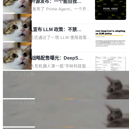
（OHDD：OpenHarmony Hardware Develope
Prime Agent 开源发布：一个能自我改
障无法工作。Pages、Copilot code review、C
进的编程 Agent，ARC-AGI 3 超越人类
r Day）将在杭州启航。活动面向智能硬件产业
opilot coding agent 全部受影响。从检测到完全
Prime Intellect 发布了 Prime Agent，一个开源
专家基线
链企业和开发者，邀请行业专家与资深技术顾
恢复，大约 12 小时。 这是 2026 年 8 月的第六
的编程 Agent Harness，核心设计围绕两个抽
局
问，围绕开源鸿蒙技术能力、设备适配、芯片适
起事故，其中四起与 AI/Copilot 服务相关。 Git
象：Recursive Language Model（RLM）和 C
配、功耗与稳定性调优、兼容性测评及统一互联
Hub 员工 kdaigle 在 HN 讨论中贴出了一组数
Rust 项目团队宣布 LLM 政策：不禁
ontinual Harness。在 ARC-AGI 3 基准测试
等内容展开系统讲解和实战交流，帮助企业进一
止，但你要承认哪些代码不是你写的
据：2025 年全年 10 亿次 commit。现在，每周
上，Prime Agent + Opus 5 的组合达到了 95.
Rust 语言项目正式通过了一项 LLM 使用政策，
步了解开源鸿蒙在智能...
2.75 亿次，全年预计 140 亿次。GitHub...
5% RHAE Best@1，超过了 ARC 报告的人类专
覆盖 rust-lang/rust 单一仓库的代码贡献。这不
局
家基线 95.4%。 不是又一个 coding agent 包装
是项目级别的官方立场，目前由五个团队采纳，
器 Prime Agent 的架构和市面上大多数 coding
宇树科技 IPO 战略配售曝光：DeepSe
但它可能是主流开源项目中关于 AI 辅助贡献最
ek 获配 93.3 万股，锁定 36 个月
agent 有本质区别。大多数 agent harness 的设
细致的一份规则。 政策的核心只有一句话：LLM
8月6日晚间，“人形机器人第一股”宇树科技股份
计是基于早期模型的能力—...
可以用来分析、提炼、审阅、建议，但不能用来
有限公司披露IPO发行价格及战略配售结果，杭
白开水不加糖
创作。 具体来说，LLM 生成的代码可以提交，
州深度求索人工智能基础技术研究有限公司（De
但必须满足五个条件：预先安排、非关键、高质
Docker 29.7.2 发布
epSeek）获配93.3399万股，按150.8元/股发行
量、充分测试、充分审查，并且必须披露。LLM
价格计算，认购金额约1.41亿元，股份锁定期为
Docker 29.7.2 现已发布，具体更新内容如下：
不得生成涉及安全性的关键变更，除非作者本身
36个月。 公告显示，本次宇树科技战略配售对
Bug fixes and enhancements 修复多次传递同
白开水不加糖
就是领域专家。即使如此，政策也"强烈不建
象主要包括长期投资机构、与公司业务具有战略
一环境变量时，docker service create和docker
议"这么做。 对于不披露的情况，审核者可以直
Apache Fluss 毕业成为顶级项目
合作关系或长期合作愿景的大型企业、科创板保
service update会发生 panic 的问题。docker/cl
接关闭 PR，无需解释。 政策作者 Jynn Ne...
荐人跟投子公司，以及公司高级管理人员和核心
i#7145 修复了 Docker Engine 29.7.0 中引入的
今年 7 月，Apache Fluss 的毕业提案在 Apach
员工参与设立的专项资产管理计划。其中，Dee