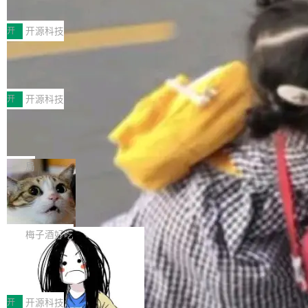
典型案例
计算节点间多种内存类型的高性能通信。 UCL-
近日，工信部科技司公示《2025人工智能应用典
MPComm将作为一种传输引擎接入Mooncake T
型案例入选名单》，深信服“面向企业研发场景的
开
开源科技
ENT，实现零拷贝传输性能提升30%、非零拷贝
开源 AI 编程平台 CoStrict 应用”凭借卓越的技术
传输性能最高提升5倍。UCL-MPComm底层基
深信服AI算力网关入选工信部人工智能
创新与落地成效成功入选。 全链路私有化部署，
应用典型案例！
于自研UCL-Engine通信引擎，后续腾讯网平将
助力企业AI研发安全落地 当前，越来越多企业已
前不久，工业和信息化部正式发布《2025年人工
持续开源更多基于UCL-Engine的高性能通信组
经开始引入 AI Coding 工具，通过调用公有云模
智能应用典型案例名单》，集中展示人工智能在
开
开源科技
件。 腾讯网平团队在UCL-MPComm中实现了一
型或企业内部部署模型提升研发效率。但随着 AI
各领域的应用成果，覆盖技术底座、行业赋能、
个独立于业务线程的全局通信引擎（Engine），
Jeff Dean 离开 Google：一个时代的结
Coding 从个人辅助工具逐步走向团队级、组织
产品应用、支撑保障、专题等五大方向。深信服
并实...
束，一个实验室的开始
级应用，企业在规模化落地过程中，对安全性、
AI算力网关（AI创新平台）成功入选！ 随着各行
Google 员工编号 20。MapReduce 作者之一。
可控性和代码质量提出了更高要求。 首先是数据
各业的Agent走向规模化建设，算力构成形态逐
Bigtable 作者之一。TensorFlow 的作者之一。
局
安全与合规要求。对于大多数普通研发场景，公
渐丰富，用户关注的重点也在发生变化：不只是
Gemini 的架构师。Google 首席科学家。 Jeff D
有云模型能够满足快速试用和效率提升的需求。
🔥 SolonCode v2026.8.4 发布：界面
让AI用起来，还要进一步看清混合算力时代下，
ean 在 Google 工作了 27 年后，宣布离职。 他
但对于金融、能源、医疗等对数据安全要求较...
字体可调、22 种语言、记忆搜索增强
Token花在哪里、算力是否被充分利用，以及持
不是一个人走。一同离开的还有 Sanjay Ghema
打开终端就能上岗的全中文编码智能体，这一轮
续增长的AI成本该如何优化。 深信服AI算力网关
wat（Google 员工编号 23，Jeff Dean 二十多
把「看得清、用母语、记得住」三件事一次补
梅子酒好吃
正是围绕这些实际问题，从Token治理和成本治
年的编程搭档，MapReduce 和 Bigtable 的共同
齐。 SolonCode 是什么 SolonCode 是杭州无
理两个方面，让用户的每一份算力都看得清、管
作者）、Quoc Le（Google 大脑核心成员，Se
让“代码语义理解”深度释放AI Coding
耳科技研发的企业级终端编码智能体——一位全
得住、用得稳、省得下、更安全！ 一、从现在开
价值潜能：华为云码道（CodeArts）
q2Seq 和 DocAI 的共同发明人）以及 Oriol Vin
中文驱动的数字员工，自主理解需求、规划步
一、代码仓深度理解技术的作用与价值 在软件工
始，Token使用一目...
代码仓技术解析
yals（Gemini 联合负责人，AlphaSta...
骤、编写代码。不挑模型、不挑平台，curl 一行
程实践中，代码仓是企业核心知识资产的主要载
开
开源科技