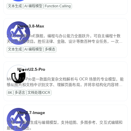
高并发、轻量化任务，适合日常对话、内容创作、基础 RAG、批量
文本生成
AI 编程模型
Function Calling
文案处理等普惠刚需场景。
Qwen3.8-Max
2.4万亿参数MoE旗舰，编程与办公能力全面跃升，可自主编程十数
天交付完整项目。胜任法律、金融、设计等数百种专业任务，一次对
话端到端交付生产级成果。原生视觉理解贯穿规划、执行与验证全流
文本生成
AI 编程模型
多模态
程，支持超长文档与长视频的深度语义解析。长程任务中自主规划与
闭环迭代，持续进化。
MinerU2.5-Pro
MinerU2.5-Pro是一款面向复杂文档解析与 OCR 场景的专业模型，能
够从图片和文档中识别文字、理解页面布局，并将非结构化内容转换
为便于存储、检索和二次处理的结构化结果。
8K
多语言
文档处理/OCR
Wan2.7-Image
万相 2.7 图像生成与编辑模型，支持组图、多图参考、交互式编辑和
最高 2K 输出。