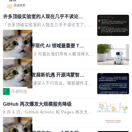
阅读榜单
许多顶级实验室的人现在几乎不读论文
了
「许多顶级实验室的人现在几乎不读论文了，而
且他们认为 ICLR/ICML/NeurIPS 充斥着大量过
局
度宣传和欺诈。」 OpenAI 研究员 Keller Jorda
xAI 前工程师评现代 AI 领域最重要 Top
n 这条推文引发了广泛讨论。他不是在说风凉
3 开源项目
话，他是说出了一个圈内人尽皆知但很少公开捅
Flash Attention 2 可能比我们所有人都活得久。
破的事实。 Jordan 随后补充了一句软化声明：
这句话不是来自某个技术博客，而是出自 Hieu
局
「我不认为这些会议上大部分论文都在过度宣传
Pham 的一条推文。Hieu Pham 是谁？他是 xAI
或造假。问题是，作为读者，如果你筛选出那些
共商智能硬件发展新机遇 开源鸿蒙智能
的早期工程师之一，在 Grok 训练基础设施团队
硬件开发者日杭州站即将举行
看起来最令人兴奋的论文，那它们大部分都是过
工作过。近日他在 X 上发了一条帖子，列出了他
随着万物智联加速深入千行百业，智能硬件正从
度宣传的。」 这才是真正的痛点。不是所有论文
认为现代 AI 领域最重要的三个开源项目。 第一
单点设备迈向智能化、网联化、协同化发展。作
开
开源科技
都有问题，是最吸引眼球的那批论文最有问题。
个名字毫无悬念：Flash Attention 2。 Hieu 的
为面向全场景、跨终端的分布式操作系统，开源
他引用的帖子来自 Mathew Shen，一位 ICLR 2
理由很具体。FA 系列不需要解释，但 FA2 是他
GitHub 再次爆发大规模服务降级
鸿蒙通过统一技术底座和分布式能力，为不同类
026 的读者：「看了篇 ...
认为最重要的一个——复杂度恰到好处，刚好能
型智能设备的开发、连接与互联提供关键支撑，
8 月 6 日，GitHub Actions 和 Pages 再次大规
驱动你去学 CuTe，但还没被那些"邪恶的" Hopp
也为产业链企业探索产品创新与商业增长打开新
模服务降级，Actions 完全不可用超过 5 小时，
局
er++ 优化所淹没，足够容易修改和适配。 更关
的空间。 8月14日，开源鸿蒙智能硬件开发者日
webhook 停发，连自托管 runner 也因调度层故
键的是 FA2 的持久性...