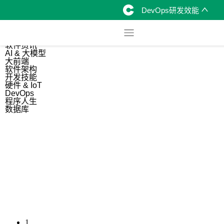
DevOps研发效能
综合
开源资讯
软件资讯
AI & 大模型
大前端
软件架构
开发技能
硬件 & IoT
DevOps
程序人生
数据库
1