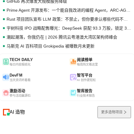
GitHub 再次爆发大规模服务降级
Prime Agent 开源发布：一个能自我改进的编程 Agent，ARC-AGI 3 超越人类专家基线
Rust 项目团队宣布 LLM 政策：不禁止，但你要承认哪些代码不是你写的
宇树科技 IPO 战略配售曝光：DeepSeek 获配 93.3 万股，锁定 36 个月
潮起潮落，你我仍在 | 2026 腾讯云粤港澳大湾区架构师峰会
马斯克 AI 百科项目 Grokipedia 被曝数月未更新
TECH DAILY
阅读榜单
每日内容报纸化
每周热文看这里
DevFM
智写平台
当天资讯听着看
AI 创作更轻松
激励活动
智库报告
参与活动赢源石
行业技术报告
AI 造物
更多造物项目