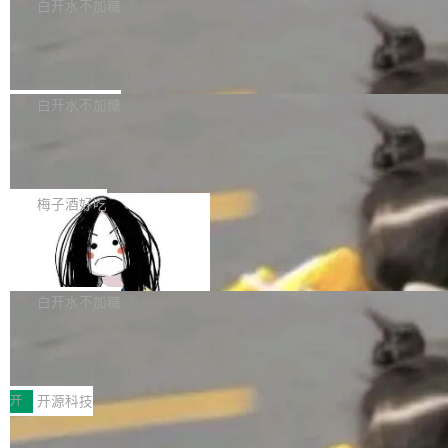
一个回归问题，该问题导致拉取镜像时会拒绝包
e 孵化器项目管理委员会（IPMC）投票中获得
白开水不加糖
pSeek作为与宇树科技具备战略合作关系的企
含绝对 hardlink 目标的镜像（此类镜像由某些镜
全票通过，随后获 Apache 软件基金会董事会批
业，获配股份数量占本次发行数量的2.31%。 除
马斯克 AI 百科项目 Grokipedia 被曝数
像构建工具生成）。moby/moby#53305 修复了
准。今天，Apache 软件基金会正式宣布 Apach
DeepSeek外，腾讯旗下上海启善投资有限公司
月未更新
Docker Engine 29.7.0 中引入的一个回归问
e Fluss 孵化毕业，成为 Apache 顶级项目（TL
埃隆·马斯克推出的AI百科项目 Grokipedia 被曝
获配9...
题，该问题可能导致在旧版 Linux 内核...
P）！这一里程碑不仅标志着 Fluss 迈入新的发
长期停止内容更新，未能实现其作为“AI版维基百
白开水不加糖
展阶段，也将进一步推动流式存储、实时湖仓与
科”替代品的目标。 据 Lawfare 最新调查，自今
AI 数据基础加速融合，为实时数据基础设施的发
Solon I18n：三种解析器，零样板代码
年4月以来，Grokipedia 页面更新功能基本停
展开启新的篇章。
滞，过去三个月内没有任何条目完成更新，用户
如果你在 Spring Boot 里做过国际化，流程大概
提交的编辑请求也长期处于待处理状态。 Groki
是这样的：配 MessageSource 的 Bean、写 R
梅子酒好吃
pedia 于去年底上线，定位为由人工智能生成内
eloadableResourceBundleMessageSource、
容的百科平台，被马斯克视为传统众包百科网站
Apache Doris 4.1 全面增强 Iceberg：
声明 LocaleResolver、注册 LocaleChangeInt
支持 UPDATE、MERGE INTO 与 Iceb
维基百科的替代方案。Lawfare 调查发现，无论
erceptor…五六步之后才能看到第一行翻译文
Apache Doris 4.1 要补齐的，正是缺失的那一
erg V3
热门页面还是低关注度页面，均未出现近期更
本。 Solon 换了个方式。整个 i18n 模块围绕三
半。在已有查询能力的基础上，Doris 进一步支
白开水不加糖
新，相关问题并非局限于特定领域，而是在不同
个解析器、一个注解、一个工具类展开——没有
持了 UPDATE、DELETE、MERGE INTO 等数
主题和访问量页面中普遍存在。 调查人员最初认
XML、没有拦截器注册、没有样板配置。 资源
Testin XAgent：CIO智能测试落地指南
据修改操作、完整的表结构管理与分区演进，以
为，Grokipedia可能只是限...
文件的约定 把文件放到 resources/i18n/ 下： r
及 rewrite_data_files、expire_snapshots 等日
7月30日，TiD2026质量竞争力大会在北京中关
esources/i18n/messages.properties ...
常维护操作，并完整支持 Iceberg V3 格式。
村国家自主创新示范区会议中心开幕。本届大会
开
开源科技
由中关村智联软件服务业质量创新联盟主办，以
让非法状态不可表示：一篇关于 ADT
“智构可信·质创未来——AI原生时代的质量新范