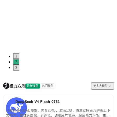
1
2
3
模力方舟
最新模型
热门模型
更多大模型
DeepSeek-V4-Flash-0731
高效轻量化MoE模型，总参284B，激活13B，原生支持百万超长上下
文能力。推理速度快、延迟低、调用成本低廉，综合能力均衡，主打