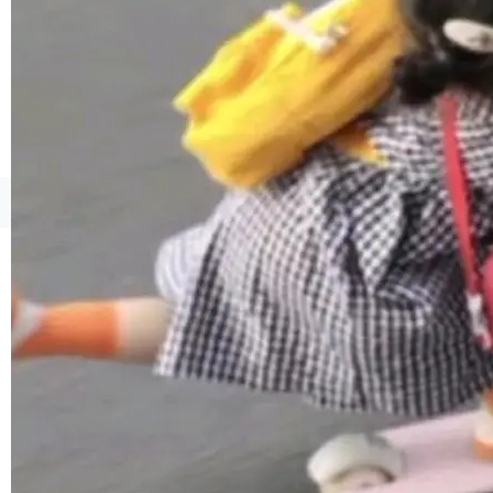
境、兼容场景、一键直出”。 Hy ASR 3.0 previe
w 不要求标准普通话，方言识别覆盖粤语、吴语
等 10 大方言片区和 20 余个二级小片区。在开
源评测集中，Hy ASR 3.0 preview 在多语种的
WER（...
©OSCHINA(OSChina.NET)
京ICP备2025119063号