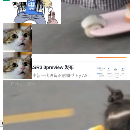
装完即用。 开源地址：Gitee · GitCode · GitHu
体。企业级代码仓库通常包含数十万乃至数百万
b 安装 支持 Java 8+（8~26）、macOS / Linu
一条“删库”命令跑 17 小时，算法工程
个文件，其规模远超单次模型调用可承载的上下
师删光 89TB 数据只为干私活
x / Windows / Harmony PC。 # macOS / Linu
文窗口。随着项目规模的持续扩张与代码历史的
最高人民检察院8月4日公布了一起案件：北京一
x / Harmony PC curl -fsSL https://solon.noea
不断累积，代码仓中的模块关系、接口契约、业
名90后算法工程师王某，为了给自己接的私活腾
局
r.org/solon...
务逻辑等关键信息往往分散于数十乃至数百个文
服务器空间，删光了公司AI游戏部门的全部核心
件之中，形成高度复杂的知识关联网络。传统的
Cloudflare 分享推理优化实践：KV ca
数据。 王某2024年1月入职东城区某科技公司AI
che 量化 + 权重压缩，吞吐量提升 4
代码检索手段（如关键词匹配、目录遍历）仅能
短剧部门，有互联网大厂背景。在公司内部架构
Kimi 和 GLM 是当前最强的大模型系列之一，但
1%，成本降 30%
在语法层面完成文本定位，难以触及代码的语义
调整期间，部门三次通知全员将数据从A集群迁
它们有一个共同的问题：太吃显存了。月之暗面
局
内涵与结构关联，导致开发者使用代码智能体在
移到B集群，王某都回复了"收到"。 他没有迁移
的 Kimi K 系列和智谱的 GLM 都是长上下文、M
理解大规模代码仓时面临显著"代码仓理解"瓶
数据。2024年9月3日下午4点，他使用此前登录
腾讯混元 Hy ASR3.0preview 发布
oE 架构的大模型，好用到让人上瘾，但 GPU 显
颈。 代码仓深度理解服务（以下简称" CodeBas
的账号密码进入A集群，输入了一条被程序员圈
存永远不够用。 Cloudflare 的 Workers AI 团队
腾讯混元正式推出新一代语音识别模型 Hy ASR
e深度理解服务"）是华为云码道（CodeA...
称为"删库跑路"的命令——最高管理员权限、无
一直在跑这些模型的推理。他们在官方博客上发
3.0preview。基于最新一代大语言模型 Hy3 的
白开水不加糖
需确认、强制递归删除。17个小时后，运维人员
了一篇技术文章，详细拆解了三种让大模型在 G
语言理解能力，以及融合了高精度语音识别与深
发现异常并中止进程时，89TB数据已经没了。
PU 上跑得更省、更快的技术手段——KV cache
度语义理解能力，实现了语音识别能力的全面升
删掉的是AI游戏部门的全部开发文件，包括公司
量化、模型权重压缩、以及共享 KV cache 的完
级。 根据介绍，Hy ASR3.0preview 目标在于：
自研的多个文生3D和...
整性保护。效果是：吞吐量提升 41%，每 token
让语音识别不再只是听清，而是真正听懂。通过
成本降低 30%，精度不变。 FP8 省的不仅是显
先理解你的语境和意图，再把准确的文字直接给
存 KV cache 是推理时最吃显...
到你。从“逐字转写、单点优化”演进为“理解语