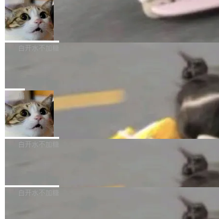
l 迁移或唤醒时，新宿主从 S3 恢复 SQLite 数据
te 17 Pro、OPPO K15，要么是vivo X300 E这
本控制系统。目前处于 Early Access 阶段。 De
库继续执行。存储库是持久化的唯一真相...
样的次旗舰。 Galaxy Z Fold8 Ultra / Z Fold8 /
SpaceXAI 单季资本开支达 183 亿美元
ltaDB 的核心思路直接写在 landing page 最显
Z Flip8三款折叠屏新机均在7月22日发布，且全
眼的位置：「Software is made between com
根据风险投资人Tomer Tunguz 博客（VC 分
部搭载骁龙8 Elite Gen5 for Galaxy，它们本该
mits」——软件是在 commit 之间写出来的。git
析）披露的最新分析与第二季度业绩报告，Spac
白开水不加糖
是7月性...
只记录了你提交的最终状态，但真正的工作过程
eXAI在上个季度的总资本支出飙升至183.7亿美
——打字、删改、试错、agent 对话——都在 co
Meta 发布终端编程 Agent“Muse Cod
元。其中，绝大部分资金被直接用于 AI 领域，
e” 和 Muse Spark 1.2 模型
mmit 之间的空隙里丢失了。 DeltaDB 要做的就
金额高达158.3亿美元，这一单项投入已经逼近
Meta 今天发布了两款 AI 产品：Muse Code，
是把这段空隙补上。 回退到任何一次编辑：Delt
微软同期总资本开支的四成。 与亚马逊、Alpha
一个在终端里运行的编程 agent；Muse Spark
局
aDB 捕获 commit 之间的每一次操作，...
bet、微软以及 Meta 等传统科技巨头相比，Spa
1.2，驱动这个 agent 的新模型。一句话概括：
ceXAI的资金消耗速度尤为引人瞩目。然而，支
美团开源 LoHoSearch，用知识图谱校
你可以用 curl -fsSL https://dev.meta.ai/install.
准 AI 能力认知
撑庞大支出的资金来源却呈现出截然不同的面
sh | bash 安装一个能在大项目里自动规划、写
机器出题的前提，是让机器拥有全局视野。整个
貌。数据显示，微软和 Meta 主要依托充沛的经
代码、验证结果的 AI 终端工具。 据介绍，Muse
构建流程可以分为四个环节：建图 → 控制难度
白开水不加糖
营现金流来覆盖资本开支，其资本支出覆盖率分
Code 是 Meta 的编程 agent 产品。它和市场上
→ 质量把关 → 数据概览。
别达到155% 和106%;而SpaceXAI的经营现金
已有的终端编程 agent 在设计理念上有几个明显
腾讯开源 UCL-MPComm 通信库
流仅能覆盖资本开支的12...
的差异点。 异步后台 agent：Muse Code 有一
腾讯网平团队宣布开源了 UCL-MPComm 通信
个主 agent 循环，外加一组后台 agent。这些后
库，并将作为transport接入Mooncake TENT。
白开水不加糖
台 agent...
该通信库针对AI Memory池化场景的数据传输需
CoStrict入选工信部2025人工智能应用
求进行了深度优化，能够实现数据中心内大规模