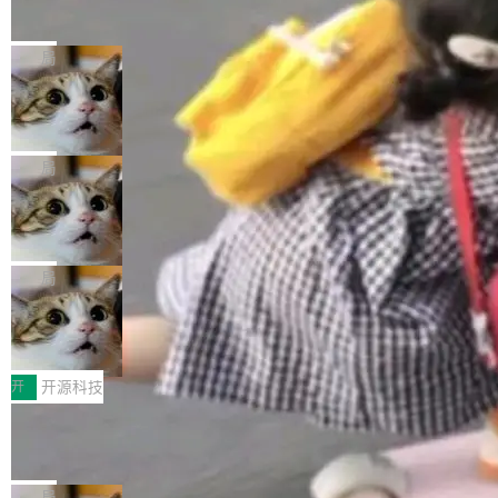
的帖子在 Reddit 火了
式”为主题，直面AI从实验室走向规模化产业落地
有一种东西，一旦用过就回不去了。Alex Fedos
的核心质量命题。会上，《2026智能研发生产力
eev 管它叫"软件设计的基石"。 他说的东西不新
局
工具选型手册》发布，Testin云测的Testin XAge
鲜——代数数据类型（ADT），尤其是和类型
nt智能测试系统入选AI测试领域代表产品。对CI
Cloudflare 开源内部企业 AI 平台 Clou
（sum type）。但他说清楚了一件事：这不是类
dflare OS
O而言，这提示了一个转变：AI测试正在从效率
型系统的学术体操，是日常编码的思维方式。 文
Cloudflare 发布了一个开源项目 Cloudflare O
工具升级为企业的质量基础设施。 CIO面对的新
章从一个简单的例子切入。一个网站的深色主题
S。如果你只看官方博客，你会觉得这是又一
局
现实 过去两年，CIO们的焦虑清单上多了两项：
设置，如果用布尔值 + 可空字段来表示——bool
个"AI 知识库 + 聊天机器人"——每个大厂都在
一是如何让大模型和智能体应用安全地从PoC走
ean 表示是否可切换，nullable 的默认模式、浅
Deno 团队开源 Celld，可自托管的分
做，没什么新鲜的。 但 Kenton Varda 在 Twitte
向生产，二是如何让测试团队跟得上AI应用...
布式 Durable Objects
色方案、深色方案——会产生大量无意义的组
r 上把事情说清楚了： 今天我们发布了 Cloudfla
Ryan Dahl 领导的 Deno 团队推出了最新开源项
合。方案缺了、配置冲突了、全 null 了。要知道
re OS，一个带连接器的聊天机器人，跟其他所
目 Celld，一个能在自己机器上运行 Cloudflare
局
哪些组合有效，作者说，你得靠"文档、校验、或
有科技公司做的一样。只不过，实际上它不一
Workers 和 Durable Objects 的守护进程。 设
者部落知识"。 换个写法。Rust 的 enum，两个
鲁大师7月新机性能/流畅/AI榜：vivo夺
样。这是 Sandstorm.io 的重制版，我十年前的
计思路很直接：每个对象是一个独立的 SQLite
变体：Switchable...
性能、流畅双第一，三星Galaxy Z系列
那个创业公司。不同的是，这次它构建在 Cloudf
数据库，按名称寻址，复制到你自己的 S3 兼容
2026年7月的手机市场，由于存储等硬件成本暴
新折叠缺席
lare Workers 上——我花了九年时间搭建的平台
存储库里。节点之间只通过这个存储库协调——
增，手机厂商的日子也不好过啊，新机速度明显
开
开源科技
——并且深度集成了 AI。这基本上是我十年秘密
没有控制平面，没有共识协议。每个对象自带一
放缓，因此硝烟味淡了许多。新机参数规格除开
计划的顶峰。 十年前，Ken...
Zed 推出 DeltaDB，一个记录 commit
个小型数据库，应用天然按分片构建，单个数据
高价的三星折叠（三星Galaxy Z Fold8 Ultra / Z
之间所有操作的版本控制系统
库的竞争和爆炸半径问题在设计层面就被消除
Fold8 / Z Flip8）外，其余要么是中低端机器，
Zed 编辑器团队发布了新项目——DeltaDB，一
了。 闲置的 cell 会休眠到几乎不占资源。当 cel
例如iQOO Z11i、REDMI Note 17、REDMI No
个在 git commit 之间记录每一次编辑操作的版
局