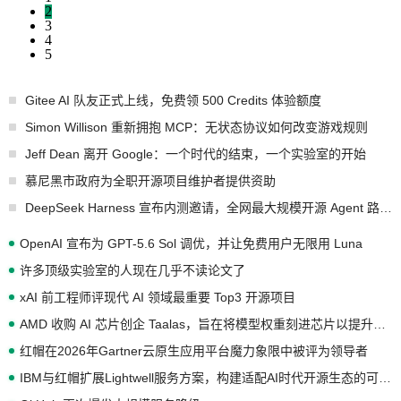
2
3
4
5
Gitee AI 队友正式上线，免费领 500 Credits 体验额度
Simon Willison 重新拥抱 MCP：无状态协议如何改变游戏规则
Jeff Dean 离开 Google：一个时代的结束，一个实验室的开始
慕尼黑市政府为全职开源项目维护者提供资助
DeepSeek Harness 宣布内测邀请，全网最大规模开源 Agent 路演现场诞生
OpenAI 宣布为 GPT-5.6 Sol 调优，并让免费用户无限用 Luna
许多顶级实验室的人现在几乎不读论文了
xAI 前工程师评现代 AI 领域最重要 Top3 开源项目
AMD 收购 AI 芯片创企 Taalas，旨在将模型权重刻进芯片以提升推理性能
红帽在2026年Gartner云原生应用平台魔力象限中被评为领导者
IBM与红帽扩展Lightwell服务方案，构建适配AI时代开源生态的可信基础设施