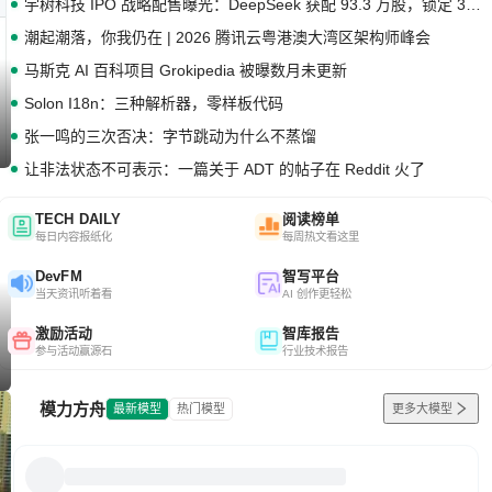
宇树科技 IPO 战略配售曝光：DeepSeek 获配 93.3 万股，锁定 36 个月
潮起潮落，你我仍在 | 2026 腾讯云粤港澳大湾区架构师峰会
马斯克 AI 百科项目 Grokipedia 被曝数月未更新
Solon I18n：三种解析器，零样板代码
张一鸣的三次否决：字节跳动为什么不蒸馏
让非法状态不可表示：一篇关于 ADT 的帖子在 Reddit 火了
TECH DAILY
阅读榜单
每日内容报纸化
每周热文看这里
DevFM
智写平台
当天资讯听着看
AI 创作更轻松
激励活动
智库报告
参与活动赢源石
行业技术报告
模力方舟
最新模型
热门模型
更多大模型