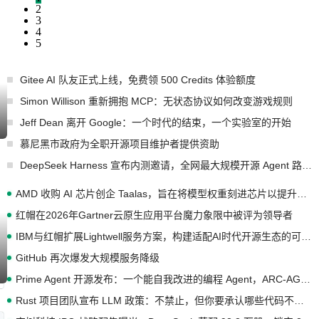
2
3
4
5
Gitee AI 队友正式上线，免费领 500 Credits 体验额度
Simon Willison 重新拥抱 MCP：无状态协议如何改变游戏规则
Jeff Dean 离开 Google：一个时代的结束，一个实验室的开始
慕尼黑市政府为全职开源项目维护者提供资助
DeepSeek Harness 宣布内测邀请，全网最大规模开源 Agent 路演现场诞生
AMD 收购 AI 芯片创企 Taalas，旨在将模型权重刻进芯片以提升推理性能
红帽在2026年Gartner云原生应用平台魔力象限中被评为领导者
IBM与红帽扩展Lightwell服务方案，构建适配AI时代开源生态的可信基础设施
GitHub 再次爆发大规模服务降级
Prime Agent 开源发布：一个能自我改进的编程 Agent，ARC-AGI 3 超越人类专家基线
Rust 项目团队宣布 LLM 政策：不禁止，但你要承认哪些代码不是你写的