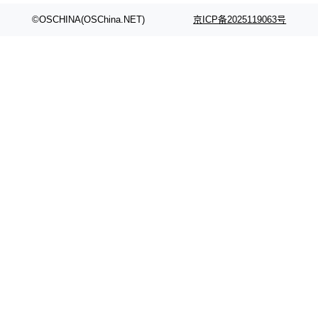
©OSCHINA(OSChina.NET)
京ICP备2025119063号