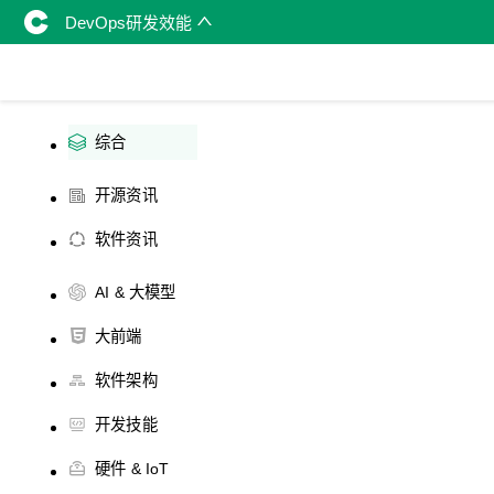
DevOps研发效能
综合
开源资讯
软件资讯
AI & 大模型
大前端
软件架构
开发技能
硬件 & IoT