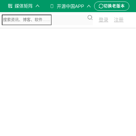
媒体矩阵
开源中国APP
切换老版本
登录
注册