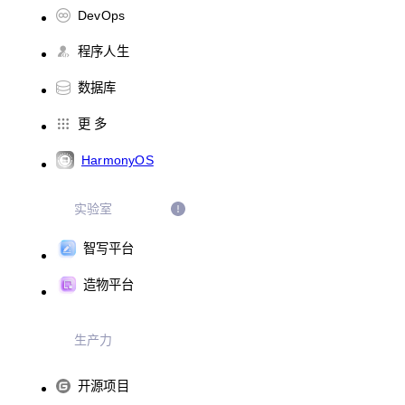
DevOps
程序人生
数据库
更 多
HarmonyOS
实验室
智写平台
造物平台
生产力
开源项目