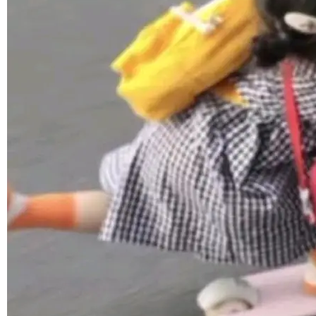
境、兼容场景、一键直出”。 Hy ASR 3.0 previe
w 不要求标准普通话，方言识别覆盖粤语、吴语
©OSCHINA(OSChina.NET)
京ICP备2025119063号
等 10 大方言片区和 20 余个二级小片区。在开
源评测集中，Hy ASR 3.0 preview 在多语种的
WER（...