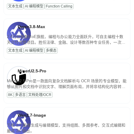
高并发、轻量化任务，适合日常对话、内容创作、基础 RAG、批量
文本生成
AI 编程模型
Function Calling
文案处理等普惠刚需场景。
Qwen3.8-Max
2.4万亿参数MoE旗舰，编程与办公能力全面跃升，可自主编程十数
天交付完整项目。胜任法律、金融、设计等数百种专业任务，一次对
话端到端交付生产级成果。原生视觉理解贯穿规划、执行与验证全流
文本生成
AI 编程模型
多模态
程，支持超长文档与长视频的深度语义解析。长程任务中自主规划与
闭环迭代，持续进化。
MinerU2.5-Pro
MinerU2.5-Pro是一款面向复杂文档解析与 OCR 场景的专业模型，能
够从图片和文档中识别文字、理解页面布局，并将非结构化内容转换
为便于存储、检索和二次处理的结构化结果。
8K
多语言
文档处理/OCR
Wan2.7-Image
万相 2.7 图像生成与编辑模型，支持组图、多图参考、交互式编辑和
最高 2K 输出。