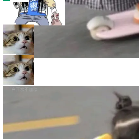
装完即用。 开源地址：Gitee · GitCode · GitHu
体。企业级代码仓库通常包含数十万乃至数百万
b 安装 支持 Java 8+（8~26）、macOS / Linu
一条“删库”命令跑 17 小时，算法工程
个文件，其规模远超单次模型调用可承载的上下
师删光 89TB 数据只为干私活
x / Windows / Harmony PC。 # macOS / Linu
文窗口。随着项目规模的持续扩张与代码历史的
最高人民检察院8月4日公布了一起案件：北京一
x / Harmony PC curl -fsSL https://solon.noea
不断累积，代码仓中的模块关系、接口契约、业
名90后算法工程师王某，为了给自己接的私活腾
局
r.org/solon...
务逻辑等关键信息往往分散于数十乃至数百个文
服务器空间，删光了公司AI游戏部门的全部核心
件之中，形成高度复杂的知识关联网络。传统的
Cloudflare 分享推理优化实践：KV ca
数据。 王某2024年1月入职东城区某科技公司AI
che 量化 + 权重压缩，吞吐量提升 4
代码检索手段（如关键词匹配、目录遍历）仅能
短剧部门，有互联网大厂背景。在公司内部架构
Kimi 和 GLM 是当前最强的大模型系列之一，但
1%，成本降 30%
在语法层面完成文本定位，难以触及代码的语义
调整期间，部门三次通知全员将数据从A集群迁
它们有一个共同的问题：太吃显存了。月之暗面
局
内涵与结构关联，导致开发者使用代码智能体在
移到B集群，王某都回复了"收到"。 他没有迁移
的 Kimi K 系列和智谱的 GLM 都是长上下文、M
理解大规模代码仓时面临显著"代码仓理解"瓶
数据。2024年9月3日下午4点，他使用此前登录
腾讯混元 Hy ASR3.0preview 发布
oE 架构的大模型，好用到让人上瘾，但 GPU 显
颈。 代码仓深度理解服务（以下简称" CodeBas
的账号密码进入A集群，输入了一条被程序员圈
存永远不够用。 Cloudflare 的 Workers AI 团队
腾讯混元正式推出新一代语音识别模型 Hy ASR
e深度理解服务"）是华为云码道（CodeA...
称为"删库跑路"的命令——最高管理员权限、无
一直在跑这些模型的推理。他们在官方博客上发
3.0preview。基于最新一代大语言模型 Hy3 的
白开水不加糖
需确认、强制递归删除。17个小时后，运维人员
了一篇技术文章，详细拆解了三种让大模型在 G
语言理解能力，以及融合了高精度语音识别与深
发现异常并中止进程时，89TB数据已经没了。
PU 上跑得更省、更快的技术手段——KV cache
度语义理解能力，实现了语音识别能力的全面升
删掉的是AI游戏部门的全部开发文件，包括公司
量化、模型权重压缩、以及共享 KV cache 的完
级。 根据介绍，Hy ASR3.0preview 目标在于：
自研的多个文生3D和...
整性保护。效果是：吞吐量提升 41%，每 token
让语音识别不再只是听清，而是真正听懂。通过
成本降低 30%，精度不变。 FP8 省的不仅是显
先理解你的语境和意图，再把准确的文字直接给
存 KV cache 是推理时最吃显...
到你。从“逐字转写、单点优化”演进为“理解语