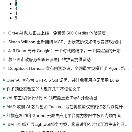
2
3
4
5
Gitee AI 队友正式上线，免费领 500 Credits 体验额度
Simon Willison 重新拥抱 MCP：无状态协议如何改变游戏规则
Jeff Dean 离开 Google：一个时代的结束，一个实验室的开始
慕尼黑市政府为全职开源项目维护者提供资助
DeepSeek Harness 宣布内测邀请，全网最大规模开源 Agent 路演现场诞生
OpenAI 宣布为 GPT-5.6 Sol 调优，并让免费用户无限用 Luna
许多顶级实验室的人现在几乎不读论文了
xAI 前工程师评现代 AI 领域最重要 Top3 开源项目
AMD 收购 AI 芯片创企 Taalas，旨在将模型权重刻进芯片以提升推理性能
红帽在2026年Gartner云原生应用平台魔力象限中被评为领导者
IBM与红帽扩展Lightwell服务方案，构建适配AI时代开源生态的可信基础设施