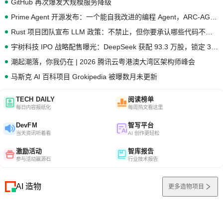
GitHub 再次爆发大规模服务降级
Prime Agent 开源发布：一个能自我改进的编程 Agent，ARC-AGI 3 超越人类专家基线
Rust 项目团队宣布 LLM 政策：不禁止，但你要承认哪些代码不是你写的
宇树科技 IPO 战略配售曝光：DeepSeek 获配 93.3 万股，锁定 36 个月
潮起潮落，你我仍在 | 2026 腾讯云粤港澳大湾区架构师峰会
马斯克 AI 百科项目 Grokipedia 被曝数月未更新
TECH DAILY
阅读榜单
每日内容报纸化
每周热文看这里
DevFM
智写平台
当天资讯听着看
AI 创作更轻松
激励活动
智库报告
参与活动赢源石
行业技术报告
AI 造物
更多造物项目