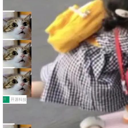
的帖子在 Reddit 火了
式”为主题，直面AI从实验室走向规模化产业落地
有一种东西，一旦用过就回不去了。Alex Fedos
的核心质量命题。会上，《2026智能研发生产力
eev 管它叫"软件设计的基石"。 他说的东西不新
局
工具选型手册》发布，Testin云测的Testin XAge
鲜——代数数据类型（ADT），尤其是和类型
nt智能测试系统入选AI测试领域代表产品。对CI
Cloudflare 开源内部企业 AI 平台 Clou
（sum type）。但他说清楚了一件事：这不是类
dflare OS
O而言，这提示了一个转变：AI测试正在从效率
型系统的学术体操，是日常编码的思维方式。 文
Cloudflare 发布了一个开源项目 Cloudflare O
工具升级为企业的质量基础设施。 CIO面对的新
章从一个简单的例子切入。一个网站的深色主题
S。如果你只看官方博客，你会觉得这是又一
局
现实 过去两年，CIO们的焦虑清单上多了两项：
设置，如果用布尔值 + 可空字段来表示——bool
个"AI 知识库 + 聊天机器人"——每个大厂都在
一是如何让大模型和智能体应用安全地从PoC走
ean 表示是否可切换，nullable 的默认模式、浅
Deno 团队开源 Celld，可自托管的分
做，没什么新鲜的。 但 Kenton Varda 在 Twitte
向生产，二是如何让测试团队跟得上AI应用...
布式 Durable Objects
色方案、深色方案——会产生大量无意义的组
r 上把事情说清楚了： 今天我们发布了 Cloudfla
Ryan Dahl 领导的 Deno 团队推出了最新开源项
合。方案缺了、配置冲突了、全 null 了。要知道
re OS，一个带连接器的聊天机器人，跟其他所
目 Celld，一个能在自己机器上运行 Cloudflare
局
哪些组合有效，作者说，你得靠"文档、校验、或
有科技公司做的一样。只不过，实际上它不一
Workers 和 Durable Objects 的守护进程。 设
者部落知识"。 换个写法。Rust 的 enum，两个
鲁大师7月新机性能/流畅/AI榜：vivo夺
样。这是 Sandstorm.io 的重制版，我十年前的
计思路很直接：每个对象是一个独立的 SQLite
变体：Switchable...
性能、流畅双第一，三星Galaxy Z系列
那个创业公司。不同的是，这次它构建在 Cloudf
数据库，按名称寻址，复制到你自己的 S3 兼容
2026年7月的手机市场，由于存储等硬件成本暴
新折叠缺席
lare Workers 上——我花了九年时间搭建的平台
存储库里。节点之间只通过这个存储库协调——
增，手机厂商的日子也不好过啊，新机速度明显
开
开源科技
——并且深度集成了 AI。这基本上是我十年秘密
没有控制平面，没有共识协议。每个对象自带一
放缓，因此硝烟味淡了许多。新机参数规格除开
计划的顶峰。 十年前，Ken...
Zed 推出 DeltaDB，一个记录 commit
个小型数据库，应用天然按分片构建，单个数据
高价的三星折叠（三星Galaxy Z Fold8 Ultra / Z
之间所有操作的版本控制系统
库的竞争和爆炸半径问题在设计层面就被消除
Fold8 / Z Flip8）外，其余要么是中低端机器，
Zed 编辑器团队发布了新项目——DeltaDB，一
了。 闲置的 cell 会休眠到几乎不占资源。当 cel
例如iQOO Z11i、REDMI Note 17、REDMI No
个在 git commit 之间记录每一次编辑操作的版
局