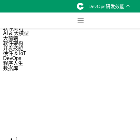
DevOps研发效能
综合
开源资讯
软件资讯
AI & 大模型
大前端
软件架构
开发技能
硬件 & IoT
DevOps
程序人生
数据库
1