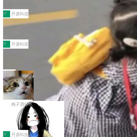
典型案例
计算节点间多种内存类型的高性能通信。 UCL-
近日，工信部科技司公示《2025人工智能应用典
MPComm将作为一种传输引擎接入Mooncake T
型案例入选名单》，深信服“面向企业研发场景的
开
开源科技
ENT，实现零拷贝传输性能提升30%、非零拷贝
开源 AI 编程平台 CoStrict 应用”凭借卓越的技术
传输性能最高提升5倍。UCL-MPComm底层基
深信服AI算力网关入选工信部人工智能
创新与落地成效成功入选。 全链路私有化部署，
应用典型案例！
于自研UCL-Engine通信引擎，后续腾讯网平将
助力企业AI研发安全落地 当前，越来越多企业已
前不久，工业和信息化部正式发布《2025年人工
持续开源更多基于UCL-Engine的高性能通信组
经开始引入 AI Coding 工具，通过调用公有云模
智能应用典型案例名单》，集中展示人工智能在
开
开源科技
件。 腾讯网平团队在UCL-MPComm中实现了一
型或企业内部部署模型提升研发效率。但随着 AI
各领域的应用成果，覆盖技术底座、行业赋能、
个独立于业务线程的全局通信引擎（Engine），
Jeff Dean 离开 Google：一个时代的结
Coding 从个人辅助工具逐步走向团队级、组织
产品应用、支撑保障、专题等五大方向。深信服
并实...
束，一个实验室的开始
级应用，企业在规模化落地过程中，对安全性、
AI算力网关（AI创新平台）成功入选！ 随着各行
Google 员工编号 20。MapReduce 作者之一。
可控性和代码质量提出了更高要求。 首先是数据
各业的Agent走向规模化建设，算力构成形态逐
Bigtable 作者之一。TensorFlow 的作者之一。
局
安全与合规要求。对于大多数普通研发场景，公
渐丰富，用户关注的重点也在发生变化：不只是
Gemini 的架构师。Google 首席科学家。 Jeff D
有云模型能够满足快速试用和效率提升的需求。
🔥 SolonCode v2026.8.4 发布：界面
让AI用起来，还要进一步看清混合算力时代下，
ean 在 Google 工作了 27 年后，宣布离职。 他
但对于金融、能源、医疗等对数据安全要求较...
字体可调、22 种语言、记忆搜索增强
Token花在哪里、算力是否被充分利用，以及持
不是一个人走。一同离开的还有 Sanjay Ghema
打开终端就能上岗的全中文编码智能体，这一轮
续增长的AI成本该如何优化。 深信服AI算力网关
wat（Google 员工编号 23，Jeff Dean 二十多
把「看得清、用母语、记得住」三件事一次补
梅子酒好吃
正是围绕这些实际问题，从Token治理和成本治
年的编程搭档，MapReduce 和 Bigtable 的共同
齐。 SolonCode 是什么 SolonCode 是杭州无
理两个方面，让用户的每一份算力都看得清、管
作者）、Quoc Le（Google 大脑核心成员，Se
让“代码语义理解”深度释放AI Coding
耳科技研发的企业级终端编码智能体——一位全
得住、用得稳、省得下、更安全！ 一、从现在开
价值潜能：华为云码道（CodeArts）
q2Seq 和 DocAI 的共同发明人）以及 Oriol Vin
中文驱动的数字员工，自主理解需求、规划步
一、代码仓深度理解技术的作用与价值 在软件工
始，Token使用一目...
代码仓技术解析
yals（Gemini 联合负责人，AlphaSta...
骤、编写代码。不挑模型、不挑平台，curl 一行
程实践中，代码仓是企业核心知识资产的主要载
开
开源科技