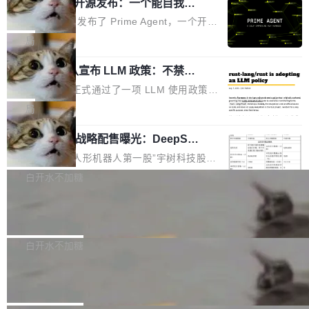
（OHDD：OpenHarmony Hardware Develope
Prime Agent 开源发布：一个能自我改
障无法工作。Pages、Copilot code review、C
进的编程 Agent，ARC-AGI 3 超越人类
r Day）将在杭州启航。活动面向智能硬件产业
opilot coding agent 全部受影响。从检测到完全
Prime Intellect 发布了 Prime Agent，一个开源
专家基线
链企业和开发者，邀请行业专家与资深技术顾
恢复，大约 12 小时。 这是 2026 年 8 月的第六
的编程 Agent Harness，核心设计围绕两个抽
局
问，围绕开源鸿蒙技术能力、设备适配、芯片适
起事故，其中四起与 AI/Copilot 服务相关。 Git
象：Recursive Language Model（RLM）和 C
配、功耗与稳定性调优、兼容性测评及统一互联
Hub 员工 kdaigle 在 HN 讨论中贴出了一组数
Rust 项目团队宣布 LLM 政策：不禁
ontinual Harness。在 ARC-AGI 3 基准测试
等内容展开系统讲解和实战交流，帮助企业进一
止，但你要承认哪些代码不是你写的
据：2025 年全年 10 亿次 commit。现在，每周
上，Prime Agent + Opus 5 的组合达到了 95.
Rust 语言项目正式通过了一项 LLM 使用政策，
步了解开源鸿蒙在智能...
2.75 亿次，全年预计 140 亿次。GitHub...
5% RHAE Best@1，超过了 ARC 报告的人类专
覆盖 rust-lang/rust 单一仓库的代码贡献。这不
局
家基线 95.4%。 不是又一个 coding agent 包装
是项目级别的官方立场，目前由五个团队采纳，
器 Prime Agent 的架构和市面上大多数 coding
宇树科技 IPO 战略配售曝光：DeepSe
但它可能是主流开源项目中关于 AI 辅助贡献最
ek 获配 93.3 万股，锁定 36 个月
agent 有本质区别。大多数 agent harness 的设
细致的一份规则。 政策的核心只有一句话：LLM
8月6日晚间，“人形机器人第一股”宇树科技股份
计是基于早期模型的能力—...
可以用来分析、提炼、审阅、建议，但不能用来
有限公司披露IPO发行价格及战略配售结果，杭
白开水不加糖
创作。 具体来说，LLM 生成的代码可以提交，
州深度求索人工智能基础技术研究有限公司（De
但必须满足五个条件：预先安排、非关键、高质
Docker 29.7.2 发布
epSeek）获配93.3399万股，按150.8元/股发行
量、充分测试、充分审查，并且必须披露。LLM
价格计算，认购金额约1.41亿元，股份锁定期为
Docker 29.7.2 现已发布，具体更新内容如下：
不得生成涉及安全性的关键变更，除非作者本身
36个月。 公告显示，本次宇树科技战略配售对
Bug fixes and enhancements 修复多次传递同
白开水不加糖
就是领域专家。即使如此，政策也"强烈不建
象主要包括长期投资机构、与公司业务具有战略
一环境变量时，docker service create和docker
议"这么做。 对于不披露的情况，审核者可以直
Apache Fluss 毕业成为顶级项目
合作关系或长期合作愿景的大型企业、科创板保
service update会发生 panic 的问题。docker/cl
接关闭 PR，无需解释。 政策作者 Jynn Ne...
荐人跟投子公司，以及公司高级管理人员和核心
i#7145 修复了 Docker Engine 29.7.0 中引入的
今年 7 月，Apache Fluss 的毕业提案在 Apach
员工参与设立的专项资产管理计划。其中，Dee