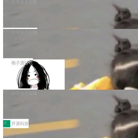
一个回归问题，该问题导致拉取镜像时会拒绝包
e 孵化器项目管理委员会（IPMC）投票中获得
白开水不加糖
pSeek作为与宇树科技具备战略合作关系的企
含绝对 hardlink 目标的镜像（此类镜像由某些镜
全票通过，随后获 Apache 软件基金会董事会批
业，获配股份数量占本次发行数量的2.31%。 除
马斯克 AI 百科项目 Grokipedia 被曝数
像构建工具生成）。moby/moby#53305 修复了
准。今天，Apache 软件基金会正式宣布 Apach
DeepSeek外，腾讯旗下上海启善投资有限公司
月未更新
Docker Engine 29.7.0 中引入的一个回归问
e Fluss 孵化毕业，成为 Apache 顶级项目（TL
埃隆·马斯克推出的AI百科项目 Grokipedia 被曝
获配9...
题，该问题可能导致在旧版 Linux 内核...
P）！这一里程碑不仅标志着 Fluss 迈入新的发
长期停止内容更新，未能实现其作为“AI版维基百
白开水不加糖
展阶段，也将进一步推动流式存储、实时湖仓与
科”替代品的目标。 据 Lawfare 最新调查，自今
AI 数据基础加速融合，为实时数据基础设施的发
Solon I18n：三种解析器，零样板代码
年4月以来，Grokipedia 页面更新功能基本停
展开启新的篇章。
滞，过去三个月内没有任何条目完成更新，用户
如果你在 Spring Boot 里做过国际化，流程大概
提交的编辑请求也长期处于待处理状态。 Groki
是这样的：配 MessageSource 的 Bean、写 R
梅子酒好吃
pedia 于去年底上线，定位为由人工智能生成内
eloadableResourceBundleMessageSource、
容的百科平台，被马斯克视为传统众包百科网站
Apache Doris 4.1 全面增强 Iceberg：
声明 LocaleResolver、注册 LocaleChangeInt
支持 UPDATE、MERGE INTO 与 Iceb
维基百科的替代方案。Lawfare 调查发现，无论
erceptor…五六步之后才能看到第一行翻译文
Apache Doris 4.1 要补齐的，正是缺失的那一
erg V3
热门页面还是低关注度页面，均未出现近期更
本。 Solon 换了个方式。整个 i18n 模块围绕三
半。在已有查询能力的基础上，Doris 进一步支
白开水不加糖
新，相关问题并非局限于特定领域，而是在不同
个解析器、一个注解、一个工具类展开——没有
持了 UPDATE、DELETE、MERGE INTO 等数
主题和访问量页面中普遍存在。 调查人员最初认
XML、没有拦截器注册、没有样板配置。 资源
Testin XAgent：CIO智能测试落地指南
据修改操作、完整的表结构管理与分区演进，以
为，Grokipedia可能只是限...
文件的约定 把文件放到 resources/i18n/ 下： r
及 rewrite_data_files、expire_snapshots 等日
7月30日，TiD2026质量竞争力大会在北京中关
esources/i18n/messages.properties ...
常维护操作，并完整支持 Iceberg V3 格式。
村国家自主创新示范区会议中心开幕。本届大会
开
开源科技
由中关村智联软件服务业质量创新联盟主办，以
让非法状态不可表示：一篇关于 ADT
“智构可信·质创未来——AI原生时代的质量新范