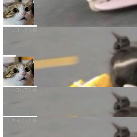
l 迁移或唤醒时，新宿主从 S3 恢复 SQLite 数据
te 17 Pro、OPPO K15，要么是vivo X300 E这
本控制系统。目前处于 Early Access 阶段。 De
库继续执行。存储库是持久化的唯一真相...
样的次旗舰。 Galaxy Z Fold8 Ultra / Z Fold8 /
SpaceXAI 单季资本开支达 183 亿美元
ltaDB 的核心思路直接写在 landing page 最显
Z Flip8三款折叠屏新机均在7月22日发布，且全
眼的位置：「Software is made between com
根据风险投资人Tomer Tunguz 博客（VC 分
部搭载骁龙8 Elite Gen5 for Galaxy，它们本该
mits」——软件是在 commit 之间写出来的。git
析）披露的最新分析与第二季度业绩报告，Spac
白开水不加糖
是7月性...
只记录了你提交的最终状态，但真正的工作过程
eXAI在上个季度的总资本支出飙升至183.7亿美
——打字、删改、试错、agent 对话——都在 co
Meta 发布终端编程 Agent“Muse Cod
元。其中，绝大部分资金被直接用于 AI 领域，
e” 和 Muse Spark 1.2 模型
mmit 之间的空隙里丢失了。 DeltaDB 要做的就
金额高达158.3亿美元，这一单项投入已经逼近
Meta 今天发布了两款 AI 产品：Muse Code，
是把这段空隙补上。 回退到任何一次编辑：Delt
微软同期总资本开支的四成。 与亚马逊、Alpha
一个在终端里运行的编程 agent；Muse Spark
局
aDB 捕获 commit 之间的每一次操作，...
bet、微软以及 Meta 等传统科技巨头相比，Spa
1.2，驱动这个 agent 的新模型。一句话概括：
ceXAI的资金消耗速度尤为引人瞩目。然而，支
美团开源 LoHoSearch，用知识图谱校
你可以用 curl -fsSL https://dev.meta.ai/install.
准 AI 能力认知
撑庞大支出的资金来源却呈现出截然不同的面
sh | bash 安装一个能在大项目里自动规划、写
机器出题的前提，是让机器拥有全局视野。整个
貌。数据显示，微软和 Meta 主要依托充沛的经
代码、验证结果的 AI 终端工具。 据介绍，Muse
构建流程可以分为四个环节：建图 → 控制难度
白开水不加糖
营现金流来覆盖资本开支，其资本支出覆盖率分
Code 是 Meta 的编程 agent 产品。它和市场上
→ 质量把关 → 数据概览。
别达到155% 和106%;而SpaceXAI的经营现金
已有的终端编程 agent 在设计理念上有几个明显
腾讯开源 UCL-MPComm 通信库
流仅能覆盖资本开支的12...
的差异点。 异步后台 agent：Muse Code 有一
腾讯网平团队宣布开源了 UCL-MPComm 通信
个主 agent 循环，外加一组后台 agent。这些后
库，并将作为transport接入Mooncake TENT。
白开水不加糖
台 agent...
该通信库针对AI Memory池化场景的数据传输需
CoStrict入选工信部2025人工智能应用
求进行了深度优化，能够实现数据中心内大规模