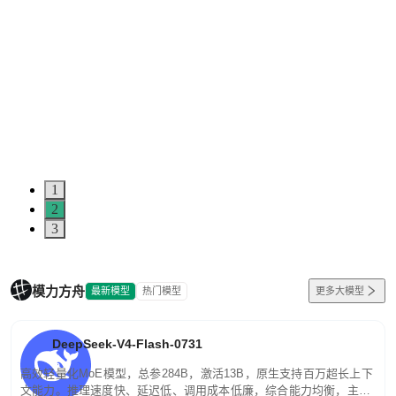
1
2
3
模力方舟
最新模型
热门模型
更多大模型
DeepSeek-V4-Flash-0731
高效轻量化MoE模型，总参284B，激活13B，原生支持百万超长上下
文能力。推理速度快、延迟低、调用成本低廉，综合能力均衡，主打