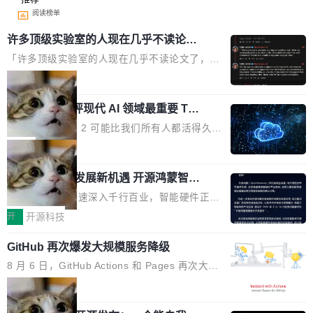
阅读榜单
许多顶级实验室的人现在几乎不读论文
了
「许多顶级实验室的人现在几乎不读论文了，而
且他们认为 ICLR/ICML/NeurIPS 充斥着大量过
局
度宣传和欺诈。」 OpenAI 研究员 Keller Jorda
xAI 前工程师评现代 AI 领域最重要 Top
n 这条推文引发了广泛讨论。他不是在说风凉
3 开源项目
话，他是说出了一个圈内人尽皆知但很少公开捅
Flash Attention 2 可能比我们所有人都活得久。
破的事实。 Jordan 随后补充了一句软化声明：
这句话不是来自某个技术博客，而是出自 Hieu
局
「我不认为这些会议上大部分论文都在过度宣传
Pham 的一条推文。Hieu Pham 是谁？他是 xAI
或造假。问题是，作为读者，如果你筛选出那些
共商智能硬件发展新机遇 开源鸿蒙智能
的早期工程师之一，在 Grok 训练基础设施团队
硬件开发者日杭州站即将举行
看起来最令人兴奋的论文，那它们大部分都是过
工作过。近日他在 X 上发了一条帖子，列出了他
随着万物智联加速深入千行百业，智能硬件正从
度宣传的。」 这才是真正的痛点。不是所有论文
认为现代 AI 领域最重要的三个开源项目。 第一
单点设备迈向智能化、网联化、协同化发展。作
开
开源科技
都有问题，是最吸引眼球的那批论文最有问题。
个名字毫无悬念：Flash Attention 2。 Hieu 的
为面向全场景、跨终端的分布式操作系统，开源
他引用的帖子来自 Mathew Shen，一位 ICLR 2
理由很具体。FA 系列不需要解释，但 FA2 是他
GitHub 再次爆发大规模服务降级
鸿蒙通过统一技术底座和分布式能力，为不同类
026 的读者：「看了篇 ...
认为最重要的一个——复杂度恰到好处，刚好能
型智能设备的开发、连接与互联提供关键支撑，
8 月 6 日，GitHub Actions 和 Pages 再次大规
驱动你去学 CuTe，但还没被那些"邪恶的" Hopp
也为产业链企业探索产品创新与商业增长打开新
模服务降级，Actions 完全不可用超过 5 小时，
局
er++ 优化所淹没，足够容易修改和适配。 更关
的空间。 8月14日，开源鸿蒙智能硬件开发者日
webhook 停发，连自托管 runner 也因调度层故
键的是 FA2 的持久性...