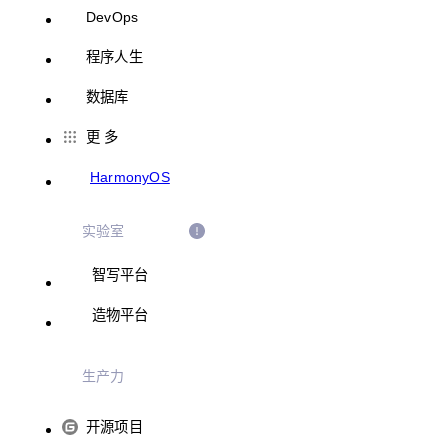
DevOps
程序人生
数据库
更 多
HarmonyOS
实验室
智写平台
造物平台
生产力
开源项目