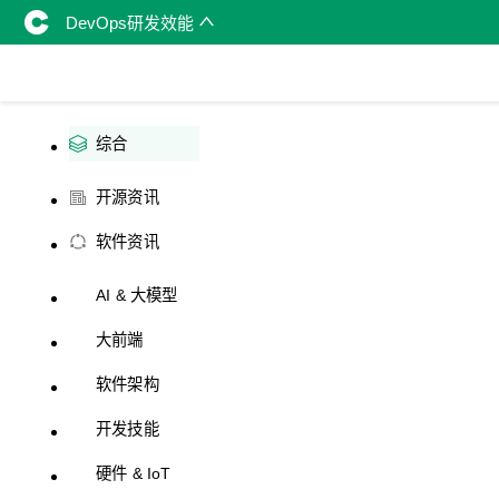
DevOps研发效能
综合
开源资讯
软件资讯
AI & 大模型
大前端
软件架构
开发技能
硬件 & IoT