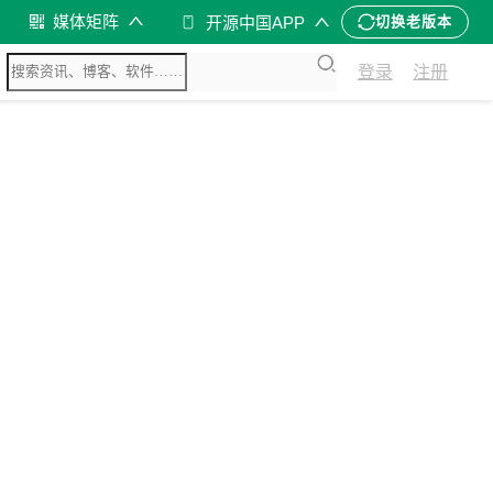
媒体矩阵
开源中国APP
切换老版本
登录
注册