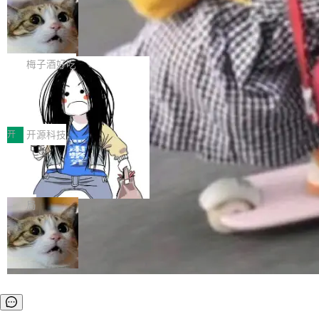
安全与合规要求。对于大多数普通研发场景，公
渐丰富，用户关注的重点也在发生变化：不只是
Gemini 的架构师。Google 首席科学家。 Jeff D
有云模型能够满足快速试用和效率提升的需求。
让AI用起来，还要进一步看清混合算力时代下，
🔥 SolonCode v2026.8.4 发布：界面
ean 在 Google 工作了 27 年后，宣布离职。 他
但对于金融、能源、医疗等对数据安全要求较...
字体可调、22 种语言、记忆搜索增强
Token花在哪里、算力是否被充分利用，以及持
不是一个人走。一同离开的还有 Sanjay Ghema
打开终端就能上岗的全中文编码智能体，这一轮
续增长的AI成本该如何优化。 深信服AI算力网关
wat（Google 员工编号 23，Jeff Dean 二十多
把「看得清、用母语、记得住」三件事一次补
梅子酒好吃
正是围绕这些实际问题，从Token治理和成本治
年的编程搭档，MapReduce 和 Bigtable 的共同
齐。 SolonCode 是什么 SolonCode 是杭州无
理两个方面，让用户的每一份算力都看得清、管
作者）、Quoc Le（Google 大脑核心成员，Se
让“代码语义理解”深度释放AI Coding
耳科技研发的企业级终端编码智能体——一位全
得住、用得稳、省得下、更安全！ 一、从现在开
价值潜能：华为云码道（CodeArts）
q2Seq 和 DocAI 的共同发明人）以及 Oriol Vin
中文驱动的数字员工，自主理解需求、规划步
一、代码仓深度理解技术的作用与价值 在软件工
始，Token使用一目...
代码仓技术解析
yals（Gemini 联合负责人，AlphaSta...
骤、编写代码。不挑模型、不挑平台，curl 一行
程实践中，代码仓是企业核心知识资产的主要载
开
开源科技
装完即用。 开源地址：Gitee · GitCode · GitHu
体。企业级代码仓库通常包含数十万乃至数百万
b 安装 支持 Java 8+（8~26）、macOS / Linu
一条“删库”命令跑 17 小时，算法工程
个文件，其规模远超单次模型调用可承载的上下
师删光 89TB 数据只为干私活
x / Windows / Harmony PC。 # macOS / Linu
文窗口。随着项目规模的持续扩张与代码历史的
最高人民检察院8月4日公布了一起案件：北京一
x / Harmony PC curl -fsSL https://solon.noea
不断累积，代码仓中的模块关系、接口契约、业
名90后算法工程师王某，为了给自己接的私活腾
局
r.org/solon...
务逻辑等关键信息往往分散于数十乃至数百个文
服务器空间，删光了公司AI游戏部门的全部核心
件之中，形成高度复杂的知识关联网络。传统的
数据。 王某2024年1月入职东城区某科技公司AI
代码检索手段（如关键词匹配、目录遍历）仅能
短剧部门，有互联网大厂背景。在公司内部架构
在语法层面完成文本定位，难以触及代码的语义
调整期间，部门三次通知全员将数据从A集群迁
内涵与结构关联，导致开发者使用代码智能体在
移到B集群，王某都回复了"收到"。 他没有迁移
理解大规模代码仓时面临显著"代码仓理解"瓶
数据。2024年9月3日下午4点，他使用此前登录