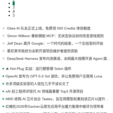
2
3
4
5
Gitee AI 队友正式上线，免费领 500 Credits 体验额度
Simon Willison 重新拥抱 MCP：无状态协议如何改变游戏规则
Jeff Dean 离开 Google：一个时代的结束，一个实验室的开始
慕尼黑市政府为全职开源项目维护者提供资助
DeepSeek Harness 宣布内测邀请，全网最大规模开源 Agent 路演现场诞生
🔥 Hot-Plug 实战：运行期管理 Solon 插件
OpenAI 宣布为 GPT-5.6 Sol 调优，并让免费用户无限用 Luna
许多顶级实验室的人现在几乎不读论文了
xAI 前工程师评现代 AI 领域最重要 Top3 开源项目
AMD 收购 AI 芯片创企 Taalas，旨在将模型权重刻进芯片以提升推理性能
红帽在2026年Gartner云原生应用平台魔力象限中被评为领导者