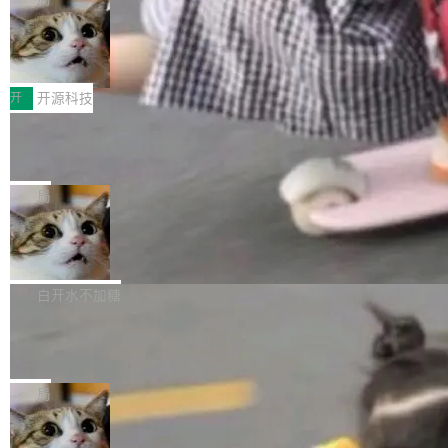
哪些组合有效，作者说，你得靠"文档、校验、或
有科技公司做的一样。只不过，实际上它不一
Workers 和 Durable Objects 的守护进程。 设
者部落知识"。 换个写法。Rust 的 enum，两个
样。这是 Sandstorm.io 的重制版，我十年前的
鲁大师7月新机性能/流畅/AI榜：vivo夺
计思路很直接：每个对象是一个独立的 SQLite
变体：Switchable...
性能、流畅双第一，三星Galaxy Z系列
那个创业公司。不同的是，这次它构建在 Cloudf
数据库，按名称寻址，复制到你自己的 S3 兼容
2026年7月的手机市场，由于存储等硬件成本暴
新折叠缺席
lare Workers 上——我花了九年时间搭建的平台
存储库里。节点之间只通过这个存储库协调——
增，手机厂商的日子也不好过啊，新机速度明显
开
开源科技
——并且深度集成了 AI。这基本上是我十年秘密
没有控制平面，没有共识协议。每个对象自带一
放缓，因此硝烟味淡了许多。新机参数规格除开
计划的顶峰。 十年前，Ken...
个小型数据库，应用天然按分片构建，单个数据
Zed 推出 DeltaDB，一个记录 commit
高价的三星折叠（三星Galaxy Z Fold8 Ultra / Z
之间所有操作的版本控制系统
库的竞争和爆炸半径问题在设计层面就被消除
Fold8 / Z Flip8）外，其余要么是中低端机器，
Zed 编辑器团队发布了新项目——DeltaDB，一
了。 闲置的 cell 会休眠到几乎不占资源。当 cel
例如iQOO Z11i、REDMI Note 17、REDMI No
个在 git commit 之间记录每一次编辑操作的版
局
l 迁移或唤醒时，新宿主从 S3 恢复 SQLite 数据
te 17 Pro、OPPO K15，要么是vivo X300 E这
本控制系统。目前处于 Early Access 阶段。 De
库继续执行。存储库是持久化的唯一真相...
样的次旗舰。 Galaxy Z Fold8 Ultra / Z Fold8 /
SpaceXAI 单季资本开支达 183 亿美元
ltaDB 的核心思路直接写在 landing page 最显
Z Flip8三款折叠屏新机均在7月22日发布，且全
眼的位置：「Software is made between com
根据风险投资人Tomer Tunguz 博客（VC 分
部搭载骁龙8 Elite Gen5 for Galaxy，它们本该
mits」——软件是在 commit 之间写出来的。git
析）披露的最新分析与第二季度业绩报告，Spac
白开水不加糖
是7月性...
只记录了你提交的最终状态，但真正的工作过程
eXAI在上个季度的总资本支出飙升至183.7亿美
——打字、删改、试错、agent 对话——都在 co
Meta 发布终端编程 Agent“Muse Cod
元。其中，绝大部分资金被直接用于 AI 领域，
e” 和 Muse Spark 1.2 模型
mmit 之间的空隙里丢失了。 DeltaDB 要做的就
金额高达158.3亿美元，这一单项投入已经逼近
Meta 今天发布了两款 AI 产品：Muse Code，
是把这段空隙补上。 回退到任何一次编辑：Delt
微软同期总资本开支的四成。 与亚马逊、Alpha
一个在终端里运行的编程 agent；Muse Spark
局
aDB 捕获 commit 之间的每一次操作，...
bet、微软以及 Meta 等传统科技巨头相比，Spa
1.2，驱动这个 agent 的新模型。一句话概括：
ceXAI的资金消耗速度尤为引人瞩目。然而，支
美团开源 LoHoSearch，用知识图谱校
你可以用 curl -fsSL https://dev.meta.ai/install.