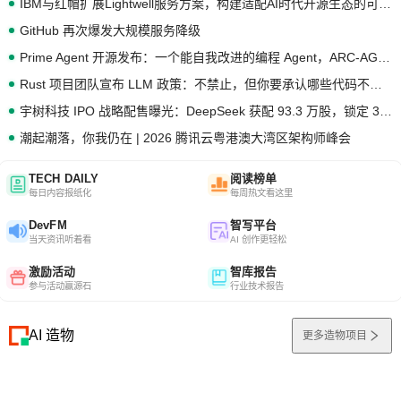
IBM与红帽扩展Lightwell服务方案，构建适配AI时代开源生态的可信基础设施
GitHub 再次爆发大规模服务降级
Prime Agent 开源发布：一个能自我改进的编程 Agent，ARC-AGI 3 超越人类专家基线
Rust 项目团队宣布 LLM 政策：不禁止，但你要承认哪些代码不是你写的
宇树科技 IPO 战略配售曝光：DeepSeek 获配 93.3 万股，锁定 36 个月
潮起潮落，你我仍在 | 2026 腾讯云粤港澳大湾区架构师峰会
TECH DAILY
阅读榜单
每日内容报纸化
每周热文看这里
DevFM
智写平台
当天资讯听着看
AI 创作更轻松
激励活动
智库报告
参与活动赢源石
行业技术报告
AI 造物
更多造物项目