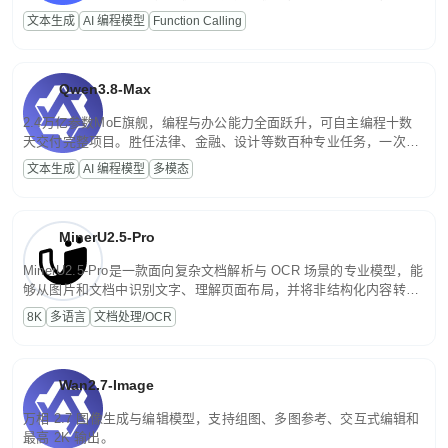
高并发、轻量化任务，适合日常对话、内容创作、基础 RAG、批量
文本生成
AI 编程模型
Function Calling
文案处理等普惠刚需场景。
Qwen3.8-Max
2.4万亿参数MoE旗舰，编程与办公能力全面跃升，可自主编程十数
天交付完整项目。胜任法律、金融、设计等数百种专业任务，一次对
话端到端交付生产级成果。原生视觉理解贯穿规划、执行与验证全流
文本生成
AI 编程模型
多模态
程，支持超长文档与长视频的深度语义解析。长程任务中自主规划与
闭环迭代，持续进化。
MinerU2.5-Pro
MinerU2.5-Pro是一款面向复杂文档解析与 OCR 场景的专业模型，能
够从图片和文档中识别文字、理解页面布局，并将非结构化内容转换
为便于存储、检索和二次处理的结构化结果。
8K
多语言
文档处理/OCR
Wan2.7-Image
万相 2.7 图像生成与编辑模型，支持组图、多图参考、交互式编辑和
最高 2K 输出。