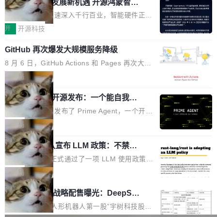
或造假。问题是，作为读者，如果你筛选出那些
共商智能硬件发展新机遇 开源鸿蒙智能
的早期工程师之一，在 Grok 训练基础设施团队
度,案例厚度、全域覆盖、多线协同...
硬件开发者日杭州站即将举行
看起来最令人兴奋的论文，那它们大部分都是过
工作过。近日他在 X 上发了一条帖子，列出了他
随着万物智联加速深入千行百业，智能硬件正从
度宣传的。」 这才是真正的痛点。不是所有论文
认为现代 AI 领域最重要的三个开源项目。 第一
单点设备迈向智能化、网联化、协同化发展。作
开
开源科技
都有问题，是最吸引眼球的那批论文最有问题。
个名字毫无悬念：Flash Attention 2。 Hieu 的
为面向全场景、跨终端的分布式操作系统，开源
他引用的帖子来自 Mathew Shen，一位 ICLR 2
理由很具体。FA 系列不需要解释，但 FA2 是他
GitHub 再次爆发大规模服务降级
鸿蒙通过统一技术底座和分布式能力，为不同类
026 的读者：「看了篇 ...
认为最重要的一个——复杂度恰到好处，刚好能
型智能设备的开发、连接与互联提供关键支撑，
8 月 6 日，GitHub Actions 和 Pages 再次大规
驱动你去学 CuTe，但还没被那些"邪恶的" Hopp
也为产业链企业探索产品创新与商业增长打开新
模服务降级，Actions 完全不可用超过 5 小时，
局
er++ 优化所淹没，足够容易修改和适配。 更关
的空间。 8月14日，开源鸿蒙智能硬件开发者日
webhook 停发，连自托管 runner 也因调度层故
键的是 FA2 的持久性...
（OHDD：OpenHarmony Hardware Develope
Prime Agent 开源发布：一个能自我改
障无法工作。Pages、Copilot code review、C
进的编程 Agent，ARC-AGI 3 超越人类
r Day）将在杭州启航。活动面向智能硬件产业
opilot coding agent 全部受影响。从检测到完全
Prime Intellect 发布了 Prime Agent，一个开源
专家基线
链企业和开发者，邀请行业专家与资深技术顾
恢复，大约 12 小时。 这是 2026 年 8 月的第六
的编程 Agent Harness，核心设计围绕两个抽
局
问，围绕开源鸿蒙技术能力、设备适配、芯片适
起事故，其中四起与 AI/Copilot 服务相关。 Git
象：Recursive Language Model（RLM）和 C
配、功耗与稳定性调优、兼容性测评及统一互联
Hub 员工 kdaigle 在 HN 讨论中贴出了一组数
Rust 项目团队宣布 LLM 政策：不禁
ontinual Harness。在 ARC-AGI 3 基准测试
等内容展开系统讲解和实战交流，帮助企业进一
止，但你要承认哪些代码不是你写的
据：2025 年全年 10 亿次 commit。现在，每周
上，Prime Agent + Opus 5 的组合达到了 95.
Rust 语言项目正式通过了一项 LLM 使用政策，
步了解开源鸿蒙在智能...
2.75 亿次，全年预计 140 亿次。GitHub...
5% RHAE Best@1，超过了 ARC 报告的人类专
覆盖 rust-lang/rust 单一仓库的代码贡献。这不
局
家基线 95.4%。 不是又一个 coding agent 包装
是项目级别的官方立场，目前由五个团队采纳，
宇树科技 IPO 战略配售曝光：DeepSe
器 Prime Agent 的架构和市面上大多数 coding
但它可能是主流开源项目中关于 AI 辅助贡献最
ek 获配 93.3 万股，锁定 36 个月
agent 有本质区别。大多数 agent harness 的设
细致的一份规则。 政策的核心只有一句话：LLM
8月6日晚间，“人形机器人第一股”宇树科技股份
计是基于早期模型的能力—...