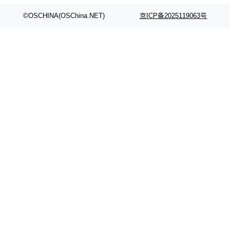
颈。 代码仓深度理解服务（以下简称" CodeBas
的账号密码进入A集群，输入了一条被程序员圈
e深度理解服务"）是华为云码道（CodeA...
称为"删库跑路"的命令——最高管理员权限、无
©OSCHINA(OSChina.NET)
京ICP备2025119063号
需确认、强制递归删除。17个小时后，运维人员
发现异常并中止进程时，89TB数据已经没了。
删掉的是AI游戏部门的全部开发文件，包括公司
自研的多个文生3D和...