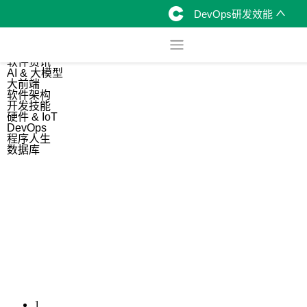
DevOps研发效能
综合
开源资讯
软件资讯
AI & 大模型
大前端
软件架构
开发技能
硬件 & IoT
DevOps
程序人生
数据库
1