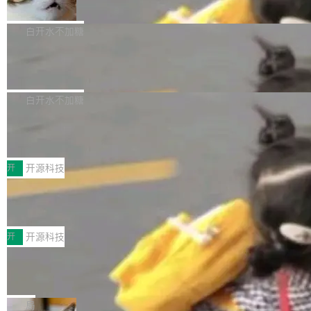
准 AI 能力认知
撑庞大支出的资金来源却呈现出截然不同的面
sh | bash 安装一个能在大项目里自动规划、写
机器出题的前提，是让机器拥有全局视野。整个
貌。数据显示，微软和 Meta 主要依托充沛的经
代码、验证结果的 AI 终端工具。 据介绍，Muse
构建流程可以分为四个环节：建图 → 控制难度
白开水不加糖
营现金流来覆盖资本开支，其资本支出覆盖率分
Code 是 Meta 的编程 agent 产品。它和市场上
→ 质量把关 → 数据概览。
别达到155% 和106%;而SpaceXAI的经营现金
已有的终端编程 agent 在设计理念上有几个明显
腾讯开源 UCL-MPComm 通信库
流仅能覆盖资本开支的12...
的差异点。 异步后台 agent：Muse Code 有一
腾讯网平团队宣布开源了 UCL-MPComm 通信
个主 agent 循环，外加一组后台 agent。这些后
库，并将作为transport接入Mooncake TENT。
白开水不加糖
台 agent...
该通信库针对AI Memory池化场景的数据传输需
CoStrict入选工信部2025人工智能应用
求进行了深度优化，能够实现数据中心内大规模
典型案例
计算节点间多种内存类型的高性能通信。 UCL-
近日，工信部科技司公示《2025人工智能应用典
MPComm将作为一种传输引擎接入Mooncake T
型案例入选名单》，深信服“面向企业研发场景的
开
开源科技
ENT，实现零拷贝传输性能提升30%、非零拷贝
开源 AI 编程平台 CoStrict 应用”凭借卓越的技术
深信服AI算力网关入选工信部人工智能
传输性能最高提升5倍。UCL-MPComm底层基
创新与落地成效成功入选。 全链路私有化部署，
应用典型案例！
于自研UCL-Engine通信引擎，后续腾讯网平将
助力企业AI研发安全落地 当前，越来越多企业已
前不久，工业和信息化部正式发布《2025年人工
持续开源更多基于UCL-Engine的高性能通信组
经开始引入 AI Coding 工具，通过调用公有云模
智能应用典型案例名单》，集中展示人工智能在
开
开源科技
件。 腾讯网平团队在UCL-MPComm中实现了一
型或企业内部部署模型提升研发效率。但随着 AI
各领域的应用成果，覆盖技术底座、行业赋能、
个独立于业务线程的全局通信引擎（Engine），
Coding 从个人辅助工具逐步走向团队级、组织
Jeff Dean 离开 Google：一个时代的结
产品应用、支撑保障、专题等五大方向。深信服
并实...
束，一个实验室的开始
级应用，企业在规模化落地过程中，对安全性、
AI算力网关（AI创新平台）成功入选！ 随着各行
Google 员工编号 20。MapReduce 作者之一。
可控性和代码质量提出了更高要求。 首先是数据
各业的Agent走向规模化建设，算力构成形态逐
Bigtable 作者之一。TensorFlow 的作者之一。
局