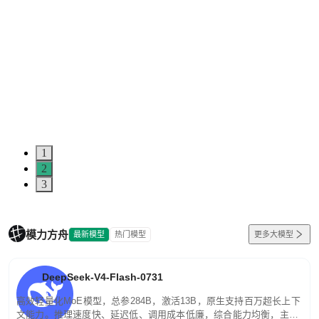
1
2
3
模力方舟
最新模型
热门模型
更多大模型
DeepSeek-V4-Flash-0731
高效轻量化MoE模型，总参284B，激活13B，原生支持百万超长上下
文能力。推理速度快、延迟低、调用成本低廉，综合能力均衡，主打