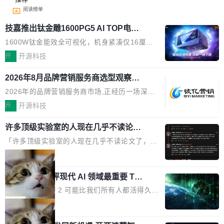
阅读榜单
技嘉推出钛金雕1600PG5 AI TOP电
源：为发烧级主机与本地AI算力打造旗
1600W钛金能效全可视化，机身紧凑仅16厘米
舰供电方案
继2026台北电脑展首度亮相后，技嘉科技近日正
开
开源科技
式发布钛金雕1600PG5 AI TOP电源。这款高端
2026年8月品牌营销服务商选型观察：
电源专为发烧级DIY主机与本地AI算力平台打
从流量思维到品牌资产思维的范式转移
造，整机长度仅16厘米，提供1600W额定功率
2026年的品牌营销服务商市场,正经历一场深刻
与80PLUS钛金能效；支持ATX 3.1与PCIe 5.1
的价值重构。全球全案品牌代理机构市场从2025
开
开源科技
规范，结合服务器级元件、完善供电线材与内置
年的83.1亿美元增长至2026年的86.6亿美元,年
实时LCD监控屏，可充分满足当下高阶PC主机
许多顶级实验室的人现在几乎不读论文
复合增长率达5.44%,预计2032年将突破120亿美
了
的严苛使用需求。 澎湃功率，紧凑机身 钛金雕1
元。数字广告与公共关系相关服务市场更是从20
「许多顶级实验室的人现在几乎不读论文了，而
600PG5 AI TOP具备强悍输出功率，同时实现
25年的8463亿美元扩张至2026年的8763亿美
且他们认为 ICLR/ICML/NeurIPS 充斥着大量过
局
机身尺寸大幅精简。整机长度仅16厘米，属于同
元。数字的背后是一个清晰的事实——品牌对专
度宣传和欺诈。」 OpenAI 研究员 Keller Jorda
功率段机身尺寸十分紧凑的1600W电源产品。小
业化营销服务的需求从未如此迫切。 但市场扩容
xAI 前工程师评现代 AI 领域最重要 Top
n 这条推文引发了广泛讨论。他不是在说风凉
巧机身有效提升市面主流标准A...
3 开源项目
的同时,服务商的竞争逻辑正在改变。2026年Top
话，他是说出了一个圈内人尽皆知但很少公开捅
Flash Attention 2 可能比我们所有人都活得久。
Agency年度合辑的观察指出,“产品”这个离消费
破的事实。 Jordan 随后补充了一句软化声明：
这句话不是来自某个技术博客，而是出自 Hieu
局
者最近的载体,在整个品牌营销层面的权重显著变
「我不认为这些会议上大部分论文都在过度宣传
Pham 的一条推文。Hieu Pham 是谁？他是 xAI
高了。全域营销服务商的竞争正在从规模转向深