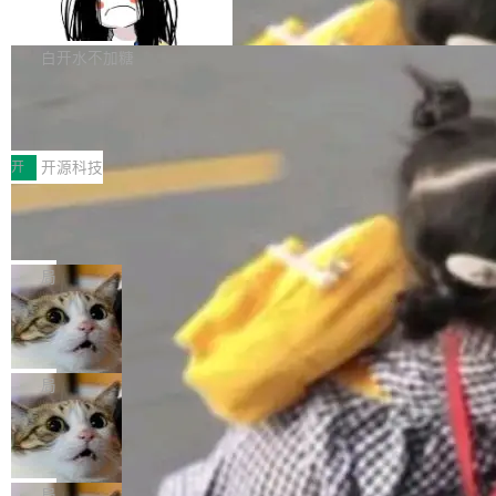
支持 UPDATE、MERGE INTO 与 Iceb
维基百科的替代方案。Lawfare 调查发现，无论
erceptor…五六步之后才能看到第一行翻译文
Apache Doris 4.1 要补齐的，正是缺失的那一
erg V3
热门页面还是低关注度页面，均未出现近期更
本。 Solon 换了个方式。整个 i18n 模块围绕三
半。在已有查询能力的基础上，Doris 进一步支
白开水不加糖
新，相关问题并非局限于特定领域，而是在不同
个解析器、一个注解、一个工具类展开——没有
持了 UPDATE、DELETE、MERGE INTO 等数
主题和访问量页面中普遍存在。 调查人员最初认
XML、没有拦截器注册、没有样板配置。 资源
Testin XAgent：CIO智能测试落地指南
据修改操作、完整的表结构管理与分区演进，以
为，Grokipedia可能只是限...
文件的约定 把文件放到 resources/i18n/ 下： r
及 rewrite_data_files、expire_snapshots 等日
7月30日，TiD2026质量竞争力大会在北京中关
esources/i18n/messages.properties ...
常维护操作，并完整支持 Iceberg V3 格式。
村国家自主创新示范区会议中心开幕。本届大会
开
开源科技
由中关村智联软件服务业质量创新联盟主办，以
让非法状态不可表示：一篇关于 ADT
“智构可信·质创未来——AI原生时代的质量新范
的帖子在 Reddit 火了
式”为主题，直面AI从实验室走向规模化产业落地
有一种东西，一旦用过就回不去了。Alex Fedos
的核心质量命题。会上，《2026智能研发生产力
eev 管它叫"软件设计的基石"。 他说的东西不新
局
工具选型手册》发布，Testin云测的Testin XAge
鲜——代数数据类型（ADT），尤其是和类型
Cloudflare 开源内部企业 AI 平台 Clou
nt智能测试系统入选AI测试领域代表产品。对CI
（sum type）。但他说清楚了一件事：这不是类
dflare OS
O而言，这提示了一个转变：AI测试正在从效率
型系统的学术体操，是日常编码的思维方式。 文
Cloudflare 发布了一个开源项目 Cloudflare O
工具升级为企业的质量基础设施。 CIO面对的新
章从一个简单的例子切入。一个网站的深色主题
S。如果你只看官方博客，你会觉得这是又一
局
现实 过去两年，CIO们的焦虑清单上多了两项：
设置，如果用布尔值 + 可空字段来表示——bool
个"AI 知识库 + 聊天机器人"——每个大厂都在
一是如何让大模型和智能体应用安全地从PoC走
Deno 团队开源 Celld，可自托管的分
ean 表示是否可切换，nullable 的默认模式、浅
做，没什么新鲜的。 但 Kenton Varda 在 Twitte
向生产，二是如何让测试团队跟得上AI应用...
布式 Durable Objects
色方案、深色方案——会产生大量无意义的组
r 上把事情说清楚了： 今天我们发布了 Cloudfla
Ryan Dahl 领导的 Deno 团队推出了最新开源项
合。方案缺了、配置冲突了、全 null 了。要知道
re OS，一个带连接器的聊天机器人，跟其他所
目 Celld，一个能在自己机器上运行 Cloudflare
局