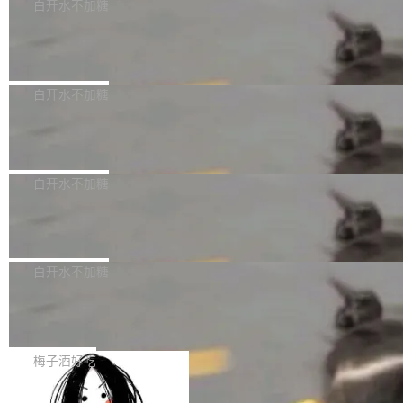
可以用来分析、提炼、审阅、建议，但不能用来
有限公司披露IPO发行价格及战略配售结果，杭
白开水不加糖
创作。 具体来说，LLM 生成的代码可以提交，
州深度求索人工智能基础技术研究有限公司（De
Docker 29.7.2 发布
但必须满足五个条件：预先安排、非关键、高质
epSeek）获配93.3399万股，按150.8元/股发行
量、充分测试、充分审查，并且必须披露。LLM
价格计算，认购金额约1.41亿元，股份锁定期为
Docker 29.7.2 现已发布，具体更新内容如下：
不得生成涉及安全性的关键变更，除非作者本身
36个月。 公告显示，本次宇树科技战略配售对
Bug fixes and enhancements 修复多次传递同
白开水不加糖
就是领域专家。即使如此，政策也"强烈不建
象主要包括长期投资机构、与公司业务具有战略
一环境变量时，docker service create和docker
议"这么做。 对于不披露的情况，审核者可以直
合作关系或长期合作愿景的大型企业、科创板保
Apache Fluss 毕业成为顶级项目
service update会发生 panic 的问题。docker/cl
接关闭 PR，无需解释。 政策作者 Jynn Ne...
荐人跟投子公司，以及公司高级管理人员和核心
i#7145 修复了 Docker Engine 29.7.0 中引入的
今年 7 月，Apache Fluss 的毕业提案在 Apach
员工参与设立的专项资产管理计划。其中，Dee
一个回归问题，该问题导致拉取镜像时会拒绝包
e 孵化器项目管理委员会（IPMC）投票中获得
白开水不加糖
pSeek作为与宇树科技具备战略合作关系的企
含绝对 hardlink 目标的镜像（此类镜像由某些镜
全票通过，随后获 Apache 软件基金会董事会批
业，获配股份数量占本次发行数量的2.31%。 除
像构建工具生成）。moby/moby#53305 修复了
马斯克 AI 百科项目 Grokipedia 被曝数
准。今天，Apache 软件基金会正式宣布 Apach
DeepSeek外，腾讯旗下上海启善投资有限公司
月未更新
Docker Engine 29.7.0 中引入的一个回归问
e Fluss 孵化毕业，成为 Apache 顶级项目（TL
埃隆·马斯克推出的AI百科项目 Grokipedia 被曝
获配9...
题，该问题可能导致在旧版 Linux 内核...
P）！这一里程碑不仅标志着 Fluss 迈入新的发
长期停止内容更新，未能实现其作为“AI版维基百
白开水不加糖
展阶段，也将进一步推动流式存储、实时湖仓与
科”替代品的目标。 据 Lawfare 最新调查，自今
AI 数据基础加速融合，为实时数据基础设施的发
Solon I18n：三种解析器，零样板代码
年4月以来，Grokipedia 页面更新功能基本停
展开启新的篇章。
滞，过去三个月内没有任何条目完成更新，用户
如果你在 Spring Boot 里做过国际化，流程大概
提交的编辑请求也长期处于待处理状态。 Groki
是这样的：配 MessageSource 的 Bean、写 R
梅子酒好吃
pedia 于去年底上线，定位为由人工智能生成内
eloadableResourceBundleMessageSource、
容的百科平台，被马斯克视为传统众包百科网站
Apache Doris 4.1 全面增强 Iceberg：
声明 LocaleResolver、注册 LocaleChangeInt