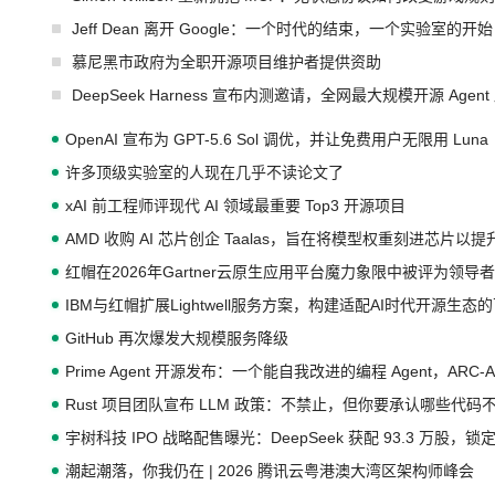
Jeff Dean 离开 Google：一个时代的结束，一个实验室的开始
慕尼黑市政府为全职开源项目维护者提供资助
DeepSeek Harness 宣布内测邀请，全网最大规模开源 Age
OpenAI 宣布为 GPT-5.6 Sol 调优，并让免费用户无限用 Luna
许多顶级实验室的人现在几乎不读论文了
xAI 前工程师评现代 AI 领域最重要 Top3 开源项目
AMD 收购 AI 芯片创企 Taalas，旨在将模型权重刻进芯片以
红帽在2026年Gartner云原生应用平台魔力象限中被评为领导者
IBM与红帽扩展Lightwell服务方案，构建适配AI时代开源生
GitHub 再次爆发大规模服务降级
Prime Agent 开源发布：一个能自我改进的编程 Agent，ARC-
Rust 项目团队宣布 LLM 政策：不禁止，但你要承认哪些代码
宇树科技 IPO 战略配售曝光：DeepSeek 获配 93.3 万股，锁定
潮起潮落，你我仍在 | 2026 腾讯云粤港澳大湾区架构师峰会