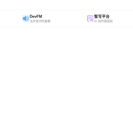
DevFM
智写平台
当天资讯听着看
AI 创作更轻松