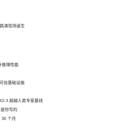
nt 路演现场诞生
提升推理性能
态的可信基础设施
AGI 3 超越人类专家基线
不是你写的
 36 个月