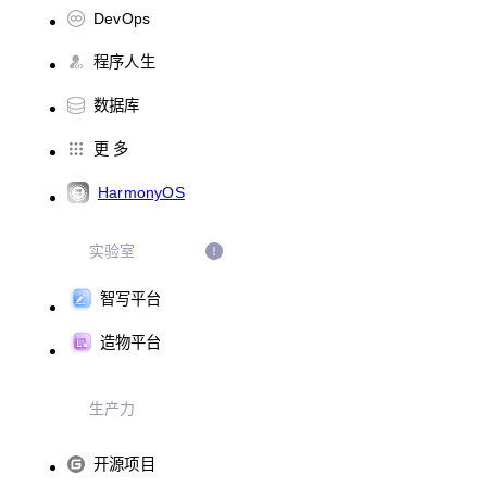
DevOps
程序人生
数据库
更 多
HarmonyOS
实验室
智写平台
造物平台
生产力
开源项目