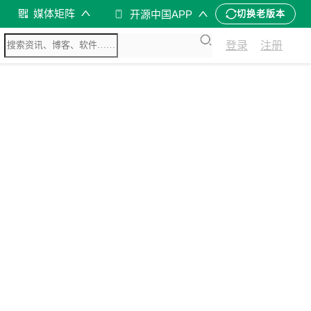
媒体矩阵
开源中国APP
切换老版本
登录
注册