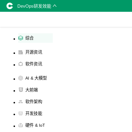
DevOps研发效能
综合
开源资讯
软件资讯
AI & 大模型
大前端
软件架构
开发技能
硬件 & IoT