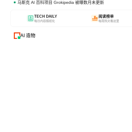
马斯克 AI 百科项目 Grokipedia 被曝数月未更新
TECH DAILY
阅读榜单
每日内容报纸化
每周热文看这里
AI 造物