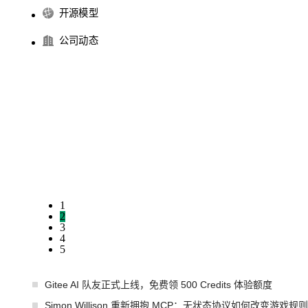
开源模型
公司动态
1
2
3
4
5
Gitee AI 队友正式上线，免费领 500 Credits 体验额度
Simon Willison 重新拥抱 MCP：无状态协议如何改变游戏规则