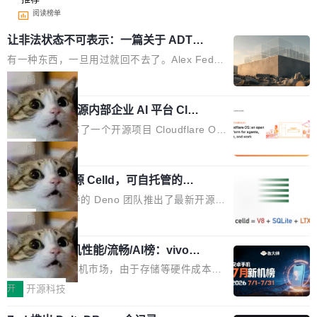
阅读榜单
让非法状态不可表示：一篇关于 ADT
的帖子在 Reddit 火了
有一种东西，一旦用过就回不去了。Alex Fedos
eev 管它叫"软件设计的基石"。 他说的东西不新
局
鲜——代数数据类型（ADT），尤其是和类型
Cloudflare 开源内部企业 AI 平台 Clou
（sum type）。但他说清楚了一件事：这不是类
dflare OS
型系统的学术体操，是日常编码的思维方式。 文
Cloudflare 发布了一个开源项目 Cloudflare O
章从一个简单的例子切入。一个网站的深色主题
S。如果你只看官方博客，你会觉得这是又一
局
设置，如果用布尔值 + 可空字段来表示——bool
个"AI 知识库 + 聊天机器人"——每个大厂都在
ean 表示是否可切换，nullable 的默认模式、浅
Deno 团队开源 Celld，可自托管的分
做，没什么新鲜的。 但 Kenton Varda 在 Twitte
布式 Durable Objects
色方案、深色方案——会产生大量无意义的组
r 上把事情说清楚了： 今天我们发布了 Cloudfla
Ryan Dahl 领导的 Deno 团队推出了最新开源项
合。方案缺了、配置冲突了、全 null 了。要知道
re OS，一个带连接器的聊天机器人，跟其他所
目 Celld，一个能在自己机器上运行 Cloudflare
局
哪些组合有效，作者说，你得靠"文档、校验、或
有科技公司做的一样。只不过，实际上它不一
Workers 和 Durable Objects 的守护进程。 设
者部落知识"。 换个写法。Rust 的 enum，两个
样。这是 Sandstorm.io 的重制版，我十年前的
鲁大师7月新机性能/流畅/AI榜：vivo夺
计思路很直接：每个对象是一个独立的 SQLite
变体：Switchable...
性能、流畅双第一，三星Galaxy Z系列
那个创业公司。不同的是，这次它构建在 Cloudf
数据库，按名称寻址，复制到你自己的 S3 兼容
2026年7月的手机市场，由于存储等硬件成本暴
新折叠缺席
lare Workers 上——我花了九年时间搭建的平台
存储库里。节点之间只通过这个存储库协调——
增，手机厂商的日子也不好过啊，新机速度明显
开
开源科技
——并且深度集成了 AI。这基本上是我十年秘密
没有控制平面，没有共识协议。每个对象自带一
放缓，因此硝烟味淡了许多。新机参数规格除开
计划的顶峰。 十年前，Ken...