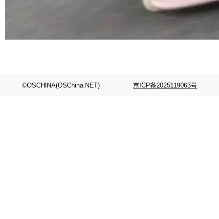
©OSCHINA(OSChina.NET)
京ICP备2025119063号