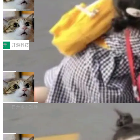
诉讼，称“Apple is getting this wron
（<a href="https://bugzilla.mozilla.org/show_
orkers 跑了十年 Isolate。用 CEO Matthew Pri
上个月，苹果一纸诉状把 OpenAI 告上法庭，指
g”
bug.cgi?id=204...
nce 的话说：「我们一生都在用 Isolate 运行代
控其挖角苹果前员工并窃取商业秘密。苹果的诉
局
码，而 AI Agent 不需要容器，它们需要的是 Iso
状把 OpenAI 描述成一个系统性地从前东家挖
late。」 容器为什么不合适 容器的问题在于启动
HUAWEI MatePad Edge上架WorkBu
人、套取机密信息的对手。 OpenAI 没发律师
ddy鸿蒙PC版，说话就能干活的AI办公
和销毁都太重了。一个 Agent 要执行的任务可能
函，也没选择庭外沉默。它在官网贴了一篇博
全能AI工作台WorkBuddy鸿蒙PC版上架HUAWE
搭子
只需要几毫秒的 CPU 时间，但容器从冷启动到
文，标题只有六个字：Apple is getting this wro
I MatePad Edge应用市场，直接下载即可使
开
开源科技
就绪要花数秒。如果未来有十...
ng。 然后，它把邮件往来和 iMessage 聊天记
用，与鸿蒙电脑上的体验一致。值得一提的是，
FFmpeg 9.0 发布：代号“Lei”，以此纪
录全贴了出来。 他发错人了 苹果外部律师 Gabr
这是目前市面上唯一支持平板接入WorkBuddy P
念中国开发者雷霄骅
iel Gross 来自 Weil 律所，2 月 23 日下午 5:53
C版的产品，搭载“人机双写”重磅功能——你写
全球知名开源多媒体框架 FFmpeg 今天正式发
给 OpenAI 总法律顾问 Che Chang 发了封邮
你的，AI写AI的，同屏协作互不干扰。一句话让
布了 9.0 版本。这个版本除了带来新一代音视频
局
件，附了一封长信，要求 OpenAI 配合调查前苹
AI帮你干活，现在开启全新体验！ 温馨提示：
处理能力和硬件加速支持之外，还有一个特殊之
果员工带走机密信...
亚马逊成本失控：AI 写代码烧掉 1215
体验WorkBuddy鸿蒙PC版前，请将 HUAWEI M
处：FFmpeg 9.0 的代号是“Lei”。 这个名字，
万元，超预算 860%
atePad Edge 升级至 HarmonyOS 6.1.0.135S
来自中国开发者雷霄骅（Lei Xiaohua）。 对于
外媒近日曝光了亚马逊的多份内部报告显示，AI
P9 patch03及以上版本。 *升级路径：设置 > 搜
很多中国音视频开发者而言，这个名字并不陌
导致公司在多个项目上超支。《金融时报》报道
白开水不加糖
索“软件更新” > 检查更新，即可搜索新版本，下
生。十年前，他通过大量中文技术文章、源码分
称，仅一个项目的成本超支就高达 180 万美元
载安装完成升级即可。 没有...
析和开源示例，让一代开发者第一次真正理解 F
Hugging Face CEO 发声：中国正在开
（约合人民币 1215 万元）。 具体来说，一名工
源模型上碾压我们
Fmpeg，也成为很多人进入音视频开发领域的
程师借助 Anthropic 旗下 Claude Sonnet 模型
"他们正在开源模型上碾压我们。" Hugging Fac
“启蒙老师”。 而今年，恰好是雷霄骅离世十周
编写程序，目标是完成电商平台作者信息与商品
e CEO Clément Delangue 在 CNBC 的采访里
局