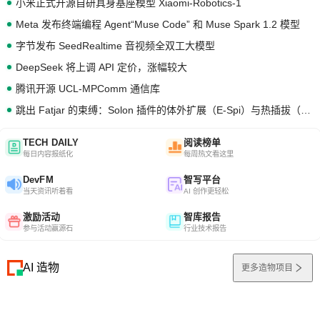
小米正式开源自研具身基座模型 Xiaomi-Robotics-1
Meta 发布终端编程 Agent“Muse Code” 和 Muse Spark 1.2 模型
字节发布 SeedRealtime 音视频全双工大模型
DeepSeek 将上调 API 定价，涨幅较大
腾讯开源 UCL-MPComm 通信库
跳出 Fatjar 的束缚：Solon 插件的体外扩展（E-Spi）与热插拔（H-Spi）
TECH DAILY
阅读榜单
每日内容报纸化
每周热文看这里
DevFM
智写平台
当天资讯听着看
AI 创作更轻松
激励活动
智库报告
参与活动赢源石
行业技术报告
AI 造物
更多造物项目