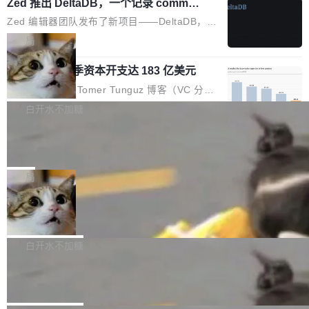
个小型数据库，应用天然按分片构建，单个数据
Zed 推出 DeltaDB，一个记录 commit
高价的三星折叠（三星Galaxy Z Fold8 Ultra / Z
之间所有操作的版本控制系统
库的竞争和爆炸半径问题在设计层面就被消除
Fold8 / Z Flip8）外，其余要么是中低端机器，
Zed 编辑器团队发布了新项目——DeltaDB，一
了。 闲置的 cell 会休眠到几乎不占资源。当 cel
例如iQOO Z11i、REDMI Note 17、REDMI No
个在 git commit 之间记录每一次编辑操作的版
局
l 迁移或唤醒时，新宿主从 S3 恢复 SQLite 数据
te 17 Pro、OPPO K15，要么是vivo X300 E这
本控制系统。目前处于 Early Access 阶段。 De
库继续执行。存储库是持久化的唯一真相...
样的次旗舰。 Galaxy Z Fold8 Ultra / Z Fold8 /
SpaceXAI 单季资本开支达 183 亿美元
ltaDB 的核心思路直接写在 landing page 最显
Z Flip8三款折叠屏新机均在7月22日发布，且全
眼的位置：「Software is made between com
根据风险投资人Tomer Tunguz 博客（VC 分
部搭载骁龙8 Elite Gen5 for Galaxy，它们本该
mits」——软件是在 commit 之间写出来的。git
析）披露的最新分析与第二季度业绩报告，Spac
白开水不加糖
是7月性...
只记录了你提交的最终状态，但真正的工作过程
eXAI在上个季度的总资本支出飙升至183.7亿美
——打字、删改、试错、agent 对话——都在 co
Meta 发布终端编程 Agent“Muse Cod
元。其中，绝大部分资金被直接用于 AI 领域，
e” 和 Muse Spark 1.2 模型
mmit 之间的空隙里丢失了。 DeltaDB 要做的就
金额高达158.3亿美元，这一单项投入已经逼近
Meta 今天发布了两款 AI 产品：Muse Code，
是把这段空隙补上。 回退到任何一次编辑：Delt
微软同期总资本开支的四成。 与亚马逊、Alpha
一个在终端里运行的编程 agent；Muse Spark
局
aDB 捕获 commit 之间的每一次操作，...
bet、微软以及 Meta 等传统科技巨头相比，Spa
1.2，驱动这个 agent 的新模型。一句话概括：
ceXAI的资金消耗速度尤为引人瞩目。然而，支
美团开源 LoHoSearch，用知识图谱校
你可以用 curl -fsSL https://dev.meta.ai/install.
准 AI 能力认知
撑庞大支出的资金来源却呈现出截然不同的面
sh | bash 安装一个能在大项目里自动规划、写
机器出题的前提，是让机器拥有全局视野。整个
貌。数据显示，微软和 Meta 主要依托充沛的经
代码、验证结果的 AI 终端工具。 据介绍，Muse
构建流程可以分为四个环节：建图 → 控制难度
白开水不加糖
营现金流来覆盖资本开支，其资本支出覆盖率分
Code 是 Meta 的编程 agent 产品。它和市场上
→ 质量把关 → 数据概览。
别达到155% 和106%;而SpaceXAI的经营现金
腾讯开源 UCL-MPComm 通信库
已有的终端编程 agent 在设计理念上有几个明显
流仅能覆盖资本开支的12...
的差异点。 异步后台 agent：Muse Code 有一
腾讯网平团队宣布开源了 UCL-MPComm 通信
个主 agent 循环，外加一组后台 agent。这些后