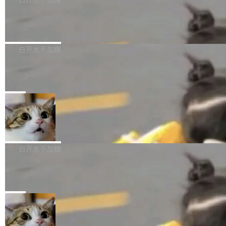
成本降低 30%，精度不变。 FP8 省的不仅是显
先理解你的语境和意图，再把准确的文字直接给
s： 实现了URL.Parse()便捷功能 对浏览器内部
存 KV cache 是推理时最吃显...
到你。从“逐字转写、单点优化”演进为“理解语
PostgreSQL 18/19 新特性深度解读
函数添加了多项边界检查，以避免潜在的越界访
境、兼容场景、一键直出”。 Hy ASR 3.0 previe
问、下溢和溢出。（DiD） 修复了加载和解析内
演讲者分享了一个有趣的实践：面对 PG 18 已
w 不要求标准普通话，方言识别覆盖粤语、吴语
容提供的字体时出现的几个问题 为避免音频加
发布的 Release Notes，他利用 AI 工具（如 Co
白开水不加糖
等 10 大方言片区和 20 余个二级小片区。在开
载、处理和播放过程中可能出现的一系列错误，
pilot）对数千条 commit 日志进行自动分析，先
源评测集中，Hy ASR 3.0 preview 在多语种的
对音频采样频率设定了下限 采样率低于 8kHz
慕尼黑市政府为全职开源项目维护者提
让模型总结出三十余条潜在特性，再逐条要求生
WER（...
供资助
（通常被认为是 "telephone"/"walkie-talkie" 音
成详细解释和代码校验，最终筛选出对用户体感
"在过去大约 10 年的大部分时间里，libexpat 的
质的最低采样率）的音频格式将被拒绝 修复了 C
最强的若干项。对于尚未正式发版的 PG 19，则
维护工作一直与我的日常工作、家务、社交生活
局
SS 圆角虚线样式中可能存在的问题 如果表单中
通过拉取过去一年内（从 PG 18 Beta1 时间点
和休闲娱乐竞争时间。" 这是 libexpat 维护者 S
的图像元素不在同一个子树中，则它们将不再关
至今）的所有 commit，同样交由 AI 分析提炼。
Firefox 153.0.3 发布
ebastian Pipping 写在博客里的话。8 月 4 日，
联 加...
经过人工复核，准确度令人满意。这一方法也为
他宣布了一个新消息：从 2026 年 8 月 1 日起，
Firefox 153.0.3 现已发布，具体更新内容如
社区爱好者提供了高效跟踪新版本的思路。
他可以全职维护 libexpat 了，最长 6 个月。发
下： New Smart Window 包含多项增强功能：
白开水不加糖
工资的是慕尼黑市政府。 libexpat 是一个 C99
<ul> <li>现在建议列表会显示更多结果，方便用
编写的流式 XML 解析器，MIT 许可证。和 libx
Cloudflare Computer 开源：你的 Age
户查找历史记录和切换到已打开的标签页。（<a
nt 需要一台电脑，而不是一个容器
ml2 一样，它是世界上使用最广泛的 XML 解析
href="https://bugzilla.mozilla.org/show_bug.c
Cloudflare 开源了名为 @cloudflare/computer
库之一。你的操作系统、浏览器、无数的基础设
gi?id=2019042">Bug&nbsp;2019042</a>）</l
的 npm 包。项目的核心论点是：容器不适合 Ag
局
施软件，很可能都在用它。而过去十年，维护它
i> <li>现在，助手可以直接使用 Exa 的网络搜索
ent 计算。真正适合的，是 Isolate。 Cloudflare
的人一直在用业余...
结果回答问题，而无需将问题转交给搜索引擎。
OpenAI 公开邮件和聊天记录回应苹果
工程师在这件事上没什么可谦虚的——他们用 W