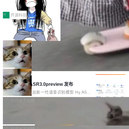
得住、用得稳、省得下、更安全！ 一、从现在开
价值潜能：华为云码道（CodeArts）
q2Seq 和 DocAI 的共同发明人）以及 Oriol Vin
中文驱动的数字员工，自主理解需求、规划步
一、代码仓深度理解技术的作用与价值 在软件工
始，Token使用一目...
代码仓技术解析
yals（Gemini 联合负责人，AlphaSta...
骤、编写代码。不挑模型、不挑平台，curl 一行
程实践中，代码仓是企业核心知识资产的主要载
开
开源科技
装完即用。 开源地址：Gitee · GitCode · GitHu
体。企业级代码仓库通常包含数十万乃至数百万
b 安装 支持 Java 8+（8~26）、macOS / Linu
一条“删库”命令跑 17 小时，算法工程
个文件，其规模远超单次模型调用可承载的上下
师删光 89TB 数据只为干私活
x / Windows / Harmony PC。 # macOS / Linu
文窗口。随着项目规模的持续扩张与代码历史的
最高人民检察院8月4日公布了一起案件：北京一
x / Harmony PC curl -fsSL https://solon.noea
不断累积，代码仓中的模块关系、接口契约、业
名90后算法工程师王某，为了给自己接的私活腾
局
r.org/solon...
务逻辑等关键信息往往分散于数十乃至数百个文
服务器空间，删光了公司AI游戏部门的全部核心
件之中，形成高度复杂的知识关联网络。传统的
Cloudflare 分享推理优化实践：KV ca
数据。 王某2024年1月入职东城区某科技公司AI
che 量化 + 权重压缩，吞吐量提升 4
代码检索手段（如关键词匹配、目录遍历）仅能
短剧部门，有互联网大厂背景。在公司内部架构
Kimi 和 GLM 是当前最强的大模型系列之一，但
1%，成本降 30%
在语法层面完成文本定位，难以触及代码的语义
调整期间，部门三次通知全员将数据从A集群迁
它们有一个共同的问题：太吃显存了。月之暗面
局
内涵与结构关联，导致开发者使用代码智能体在
移到B集群，王某都回复了"收到"。 他没有迁移
的 Kimi K 系列和智谱的 GLM 都是长上下文、M
理解大规模代码仓时面临显著"代码仓理解"瓶
腾讯混元 Hy ASR3.0preview 发布
数据。2024年9月3日下午4点，他使用此前登录
oE 架构的大模型，好用到让人上瘾，但 GPU 显
颈。 代码仓深度理解服务（以下简称" CodeBas
的账号密码进入A集群，输入了一条被程序员圈
存永远不够用。 Cloudflare 的 Workers AI 团队
腾讯混元正式推出新一代语音识别模型 Hy ASR
e深度理解服务"）是华为云码道（CodeA...
称为"删库跑路"的命令——最高管理员权限、无
一直在跑这些模型的推理。他们在官方博客上发
3.0preview。基于最新一代大语言模型 Hy3 的
白开水不加糖
需确认、强制递归删除。17个小时后，运维人员
了一篇技术文章，详细拆解了三种让大模型在 G
语言理解能力，以及融合了高精度语音识别与深
发现异常并中止进程时，89TB数据已经没了。
Pale Moon 34.3.2 发布，苍月浏览器
PU 上跑得更省、更快的技术手段——KV cache
度语义理解能力，实现了语音识别能力的全面升
删掉的是AI游戏部门的全部开发文件，包括公司
量化、模型权重压缩、以及共享 KV cache 的完
级。 根据介绍，Hy ASR3.0preview 目标在于：
Pale Moon 34.3.2 现已发布，这是一个安全更
自研的多个文生3D和...
整性保护。效果是：吞吐量提升 41%，每 token
让语音识别不再只是听清，而是真正听懂。通过
新和少量网页兼容性修复版本。 Changes/fixe
白开水不加糖