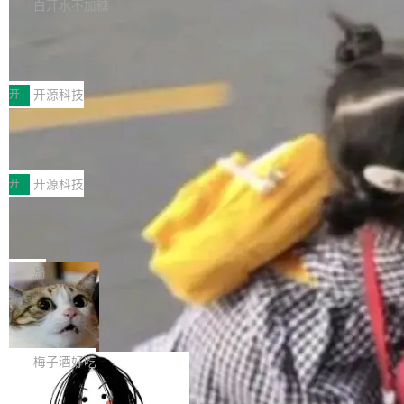
库，并将作为transport接入Mooncake TENT。
白开水不加糖
台 agent...
该通信库针对AI Memory池化场景的数据传输需
CoStrict入选工信部2025人工智能应用
求进行了深度优化，能够实现数据中心内大规模
典型案例
计算节点间多种内存类型的高性能通信。 UCL-
近日，工信部科技司公示《2025人工智能应用典
MPComm将作为一种传输引擎接入Mooncake T
型案例入选名单》，深信服“面向企业研发场景的
开
开源科技
ENT，实现零拷贝传输性能提升30%、非零拷贝
开源 AI 编程平台 CoStrict 应用”凭借卓越的技术
传输性能最高提升5倍。UCL-MPComm底层基
深信服AI算力网关入选工信部人工智能
创新与落地成效成功入选。 全链路私有化部署，
应用典型案例！
于自研UCL-Engine通信引擎，后续腾讯网平将
助力企业AI研发安全落地 当前，越来越多企业已
前不久，工业和信息化部正式发布《2025年人工
持续开源更多基于UCL-Engine的高性能通信组
经开始引入 AI Coding 工具，通过调用公有云模
智能应用典型案例名单》，集中展示人工智能在
开
开源科技
件。 腾讯网平团队在UCL-MPComm中实现了一
型或企业内部部署模型提升研发效率。但随着 AI
各领域的应用成果，覆盖技术底座、行业赋能、
个独立于业务线程的全局通信引擎（Engine），
Coding 从个人辅助工具逐步走向团队级、组织
Jeff Dean 离开 Google：一个时代的结
产品应用、支撑保障、专题等五大方向。深信服
并实...
束，一个实验室的开始
级应用，企业在规模化落地过程中，对安全性、
AI算力网关（AI创新平台）成功入选！ 随着各行
Google 员工编号 20。MapReduce 作者之一。
可控性和代码质量提出了更高要求。 首先是数据
各业的Agent走向规模化建设，算力构成形态逐
Bigtable 作者之一。TensorFlow 的作者之一。
局
安全与合规要求。对于大多数普通研发场景，公
渐丰富，用户关注的重点也在发生变化：不只是
Gemini 的架构师。Google 首席科学家。 Jeff D
有云模型能够满足快速试用和效率提升的需求。
让AI用起来，还要进一步看清混合算力时代下，
🔥 SolonCode v2026.8.4 发布：界面
ean 在 Google 工作了 27 年后，宣布离职。 他
但对于金融、能源、医疗等对数据安全要求较...
字体可调、22 种语言、记忆搜索增强
Token花在哪里、算力是否被充分利用，以及持
不是一个人走。一同离开的还有 Sanjay Ghema
打开终端就能上岗的全中文编码智能体，这一轮
续增长的AI成本该如何优化。 深信服AI算力网关
wat（Google 员工编号 23，Jeff Dean 二十多
把「看得清、用母语、记得住」三件事一次补
梅子酒好吃
正是围绕这些实际问题，从Token治理和成本治
年的编程搭档，MapReduce 和 Bigtable 的共同
齐。 SolonCode 是什么 SolonCode 是杭州无
理两个方面，让用户的每一份算力都看得清、管
作者）、Quoc Le（Google 大脑核心成员，Se
让“代码语义理解”深度释放AI Coding
耳科技研发的企业级终端编码智能体——一位全