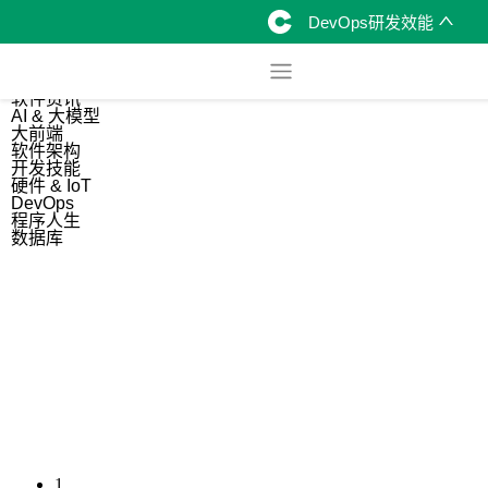
DevOps研发效能
综合
开源资讯
软件资讯
AI & 大模型
大前端
软件架构
开发技能
硬件 & IoT
DevOps
程序人生
数据库
1