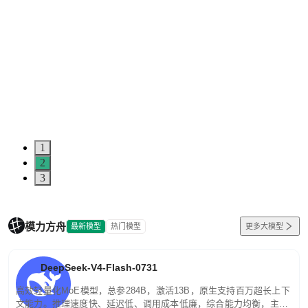
1
2
3
模力方舟
最新模型
热门模型
更多大模型
DeepSeek-V4-Flash-0731
高效轻量化MoE模型，总参284B，激活13B，原生支持百万超长上下
文能力。推理速度快、延迟低、调用成本低廉，综合能力均衡，主打