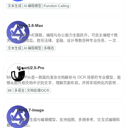
高并发、轻量化任务，适合日常对话、内容创作、基础 RAG、批量
文本生成
AI 编程模型
Function Calling
文案处理等普惠刚需场景。
Qwen3.8-Max
2.4万亿参数MoE旗舰，编程与办公能力全面跃升，可自主编程十数
天交付完整项目。胜任法律、金融、设计等数百种专业任务，一次对
话端到端交付生产级成果。原生视觉理解贯穿规划、执行与验证全流
文本生成
AI 编程模型
多模态
程，支持超长文档与长视频的深度语义解析。长程任务中自主规划与
闭环迭代，持续进化。
MinerU2.5-Pro
MinerU2.5-Pro是一款面向复杂文档解析与 OCR 场景的专业模型，能
够从图片和文档中识别文字、理解页面布局，并将非结构化内容转换
为便于存储、检索和二次处理的结构化结果。
8K
多语言
文档处理/OCR
Wan2.7-Image
万相 2.7 图像生成与编辑模型，支持组图、多图参考、交互式编辑和
最高 2K 输出。