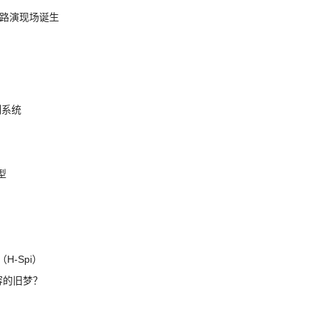
nt 路演现场诞生
制系统
模型
H-Spi）
兼容的旧梦？