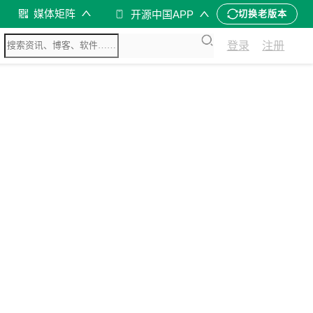
媒体矩阵
开源中国APP
切换老版本
登录
注册