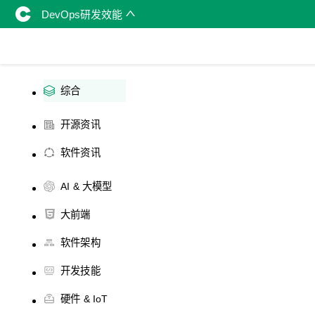
DevOps研发效能
综合
开源资讯
软件资讯
AI & 大模型
大前端
软件架构
开发技能
硬件 & IoT