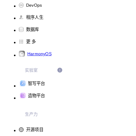
DevOps
程序人生
数据库
更 多
HarmonyOS
实验室
智写平台
造物平台
生产力
开源项目