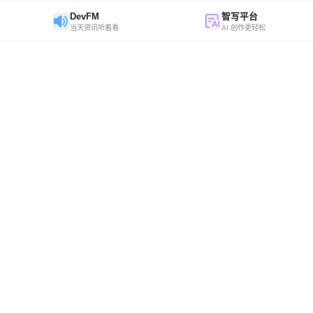
DevFM
智写平台
当天资讯听着看
AI 创作更轻松