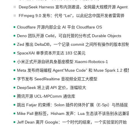
DeepSeek Harness 宣布内测邀请，全网最大规模开源 Age
FFmpeg 9.0 发布：代号 “Lei”，以此纪念中国开发者雷霄骅
Cloudflare 开源内部企业 AI 平台 Cloudflare OS
Deno 团队开源 Celld，可自托管的分布式 Durable Objects
Zed 推出 DeltaDB，一个记录 commit 之间所有操作的版本控
SpaceXAI 单季资本开支达 183 亿美元
小米正式开源自研具身基座模型 Xiaomi-Robotics-1
Meta 发布终端编程 Agent“Muse Code” 和 Muse Spark 1.2 
字节发布 SeedRealtime 音视频全双工大模型
DeepSeek 将上调 API 定价，涨幅较大
腾讯开源 UCL-MPComm 通信库
跳出 Fatjar 的束缚：Solon 插件的体外扩展（E-Spi）与热插拔（
Mike Pall 删标签，Hisham 发声：Lua 生态该不该告别永远
Jeff Dean 离开 Google：一个时代的结束，一个实验室的开始