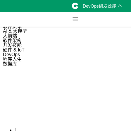
DevOps研发效能
综合
开源资讯
软件资讯
AI & 大模型
大前端
软件架构
开发技能
硬件 & IoT
DevOps
程序人生
数据库
1