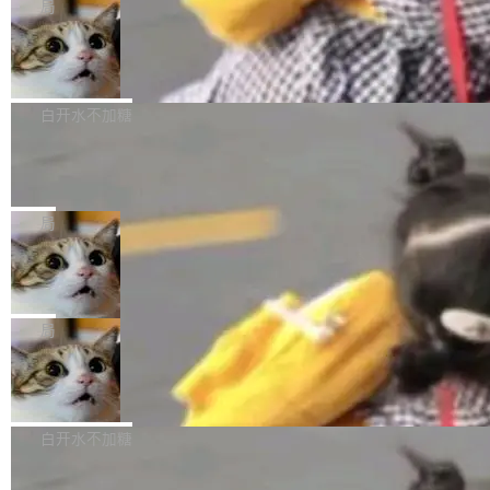
aw 是 Shelley 的作者，一个开源 AI coding age
会变成一场开源 Agent 生态的路演。 8月1日，
局
全球最大的开源 AI 平台，上面跑着上百万个模
nt。他最近在博客上写了一篇文章，核心论点很
DeepSeek Harness 团队负责人崔添翼（tiany
型。谁在开源赛道上领先，...
商汤 SenseNova U1.5-Lite-Preview
简单：开发者工具必须开源。 理由不是传统的自
i）在 X 上发帖： 「如果你是 Agent Harness 相
开源
由软件情怀，而是一个跟 AI agent 直接相关的
关开源项目的开发者，希望参加 DeepSeek Har
商汤科技宣布面向社区开源轻量级统一多模态模
技术判断。 两行 prompt 就能个性化任何软件 C
ness 的内测，可以回复或私信联系我。请附上
型的预览版本 SenseNova U1.5-Lite-Preview。
白开水不加糖
rawshaw 给出了两个 prompt。 第一个： "下载
GitHub id 以及开源代表作。」 DeepSeek 曾在
公告称，SenseNova U1.5-Lite-Preview并非简
某个软件的源码，在本地构建。修改 agent ...
官方招聘信息中写过一条简洁有力的公式：Mod
Ubuntu 将核心系统包从 deb 转成了 s
单的模型规模升级，而是基于 SenseNova U1
nap
el + Harness = Agent。模型负责理解和推理，
的一次系统性迭代，不仅在同一架构中贯通视觉
Ubuntu 正在把又一个核心系统包从 deb 转为 s
Harness 负责把能力落到真实环境中——调用工
理解、推理、生成与编辑，还仅以 8B-MoT 的轻
nap。这次是 hwctl——一个用来检查 Ubuntu
局
具、读写文件、管理上下文、处理错误、完成闭
量大小，将能力推进到4K、更精细的真实质感、
硬件认证状态的命令行工具。 Canonical 工程师
环。崔添翼招人的标...
更复杂的视觉控制和可持续迭代编辑。 相比 U
Dario Amodei 担心新人来 Anthropic
Alan Griffiths 在邮件列表中说得很直白：「hwc
只为金钱，不为使命
1，U1.5-Lite-Preview 在以下方向上带来了显著
tl 是一个 Ubuntu 专有的包，它和它的依赖项都
顶级 AI 研究员在两家公司之间来回跳，中间只
提升： 原生支持4K图像生成； 更精细的局部纹
是 Ubuntu 专有的，不会用在其他发行版上。」
隔了几天。 Lilian Weng 上周刚宣布因健康原因
局
理、细节与真实世界质感； 更准确的中英文文字
所以 deb 版本的受众实际上为零。既然只有 Ub
离开 Thinking Machines Lab，说自己作为联合
生成与复杂版式组织； 更稳定的图...
untu 用户在用，那用 snap 打包就没什么可纠结
FFmpeg 9.0 发布
创始人的角色「太累了」。几天后，The Inform
的。 从 deb 到 snap 的迁移路径 hwctl 是 rust-
ation 就曝出她将重回 OpenAI，负责递归自我
FFmpeg 9.0 现已发布，包含多项改进。官方更
hwlib 硬件 API 库的一部分，命令行工具负责查
改进方向的研究。她是 Thinking Machines 过
新日志列出的 9.0 版本主要更新内容如下： 扩
白开水不加糖
询 Ubuntu 的硬件认证数据库。...
去一年内第四个离开的联合创始人。 这家由前
展 AMF 色彩转换器 (vf_vpp_amf) 的 HDR 功能
OpenAI CTO Mira Murati 创立的公司，连创始
DeepSeek V4 Flash 单日消耗 8 万亿 t
MP4 muxer 中支持 LCEVC 音轨复用 Playdate