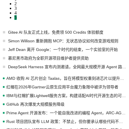
2
3
4
5
Gitee AI 队友正式上线，免费领 500 Credits 体验额度
Simon Willison 重新拥抱 MCP：无状态协议如何改变游戏规则
Jeff Dean 离开 Google：一个时代的结束，一个实验室的开始
慕尼黑市政府为全职开源项目维护者提供资助
DeepSeek Harness 宣布内测邀请，全网最大规模开源 Agent 路演现场诞生
AMD 收购 AI 芯片创企 Taalas，旨在将模型权重刻进芯片以提升推理性能
红帽在2026年Gartner云原生应用平台魔力象限中被评为领导者
IBM与红帽扩展Lightwell服务方案，构建适配AI时代开源生态的可信基础设施
GitHub 再次爆发大规模服务降级
Prime Agent 开源发布：一个能自我改进的编程 Agent，ARC-AGI 3 超越人类专家基线
Rust 项目团队宣布 LLM 政策：不禁止，但你要承认哪些代码不是你写的