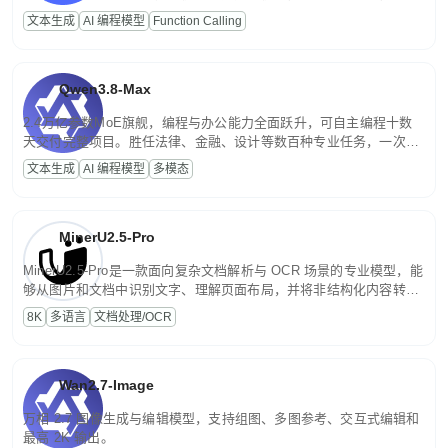
高并发、轻量化任务，适合日常对话、内容创作、基础 RAG、批量
文本生成
AI 编程模型
Function Calling
文案处理等普惠刚需场景。
Qwen3.8-Max
2.4万亿参数MoE旗舰，编程与办公能力全面跃升，可自主编程十数
天交付完整项目。胜任法律、金融、设计等数百种专业任务，一次对
话端到端交付生产级成果。原生视觉理解贯穿规划、执行与验证全流
文本生成
AI 编程模型
多模态
程，支持超长文档与长视频的深度语义解析。长程任务中自主规划与
闭环迭代，持续进化。
MinerU2.5-Pro
MinerU2.5-Pro是一款面向复杂文档解析与 OCR 场景的专业模型，能
够从图片和文档中识别文字、理解页面布局，并将非结构化内容转换
为便于存储、检索和二次处理的结构化结果。
8K
多语言
文档处理/OCR
Wan2.7-Image
万相 2.7 图像生成与编辑模型，支持组图、多图参考、交互式编辑和
最高 2K 输出。