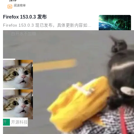
阅读榜单
Firefox 153.0.3 发布
Firefox 153.0.3 现已发布，具体更新内容如
下： New Smart Window 包含多项增强功能：
白开水不加糖
<ul> <li>现在建议列表会显示更多结果，方便用
Cloudflare Computer 开源：你的 Age
户查找历史记录和切换到已打开的标签页。（<a
nt 需要一台电脑，而不是一个容器
href="https://bugzilla.mozilla.org/show_bug.c
Cloudflare 开源了名为 @cloudflare/computer
gi?id=2019042">Bug&nbsp;2019042</a>）</l
的 npm 包。项目的核心论点是：容器不适合 Ag
局
i> <li>现在，助手可以直接使用 Exa 的网络搜索
ent 计算。真正适合的，是 Isolate。 Cloudflare
结果回答问题，而无需将问题转交给搜索引擎。
OpenAI 公开邮件和聊天记录回应苹果
工程师在这件事上没什么可谦虚的——他们用 W
诉讼，称“Apple is getting this wron
（<a href="https://bugzilla.mozilla.org/show_
orkers 跑了十年 Isolate。用 CEO Matthew Pri
上个月，苹果一纸诉状把 OpenAI 告上法庭，指
g”
bug.cgi?id=204...
nce 的话说：「我们一生都在用 Isolate 运行代
控其挖角苹果前员工并窃取商业秘密。苹果的诉
局
码，而 AI Agent 不需要容器，它们需要的是 Iso
状把 OpenAI 描述成一个系统性地从前东家挖
late。」 容器为什么不合适 容器的问题在于启动
HUAWEI MatePad Edge上架WorkBu
人、套取机密信息的对手。 OpenAI 没发律师
ddy鸿蒙PC版，说话就能干活的AI办公
和销毁都太重了。一个 Agent 要执行的任务可能
函，也没选择庭外沉默。它在官网贴了一篇博
全能AI工作台WorkBuddy鸿蒙PC版上架HUAWE
搭子
只需要几毫秒的 CPU 时间，但容器从冷启动到
文，标题只有六个字：Apple is getting this wro
I MatePad Edge应用市场，直接下载即可使
开
开源科技
就绪要花数秒。如果未来有十...
ng。 然后，它把邮件往来和 iMessage 聊天记
用，与鸿蒙电脑上的体验一致。值得一提的是，