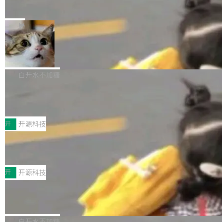
okens 登顶热搜
团队都留不住。 但 Thinking Machines 不是唯
视频编码器和多路复用器 添加 v360_vulkan filt
8 万亿 tokens。一天。一家公司的消耗。 Open
一在人才争夺战中失血的公司。六月，Google
er HE-AAC 960 解码 (DAB+) transpose_cuda
Code 在 X 上发帖：「DeepSeek Flash did 8T
局
连失两员大将：Noam Shazeer 去了 Op...
filter 添加 AMF Frame Rate Converter (vf_frc
tokens on August 1st. 5T of free usage + 3T
_amf) filter SMPTE 2094-50 元数据支持和直
NetBSD 11.0 正式发布
on OpenCode Go.」79.8 万次浏览，连带着 #
通 ProRes RAW VideoToolbox 硬件加速器 AP
DeepSeek一天消耗了8万亿# 上了微博热搜——
NetBSD 11.0 现已正式发布，这是 NetBSD 操
V ...
注意这是 OpenCode 一家的消耗。 OpenCode
作系统的第十八个主要版本。 自 NetBSD 10.1
白开水不加糖
是 Anomaly 出品的 AI 编程工具，套餐 10 美元/
以来的变化 更新亮点： 新增对 RISC-V 处理器
月。用户交了 10 美元，就能用 DeepSeek Flas
2026 ChinaJoy鸿蒙游戏增长臻享会举
架构的支持。NetBSD 11.0 是首个支持 64 位 R
办，鲸鸿动能系统呈现游戏行业解决方
h 随便写代码，按网友说法：「怎么使劲用也用
ISC-V 平台的稳定版本，涵盖一系列基于 StarFi
8月1日，2026 ChinaJoy期间，鸿蒙游戏增长臻
案
不完。」5T 来自免费额度，3T 来自 Go...
ve JH71XX 的设备，例如 VisionFive 2、PINE
享会在上海举办。鸿蒙生态的全场景智慧营销平
开
开源科技
64 STAR64，以及 QEMU。 增强了对 POSIX.1
台鲸鸿动能协同华为游戏中心，面向游戏行业开
技嘉X3D系列再添新成员 B850 AORU
-2024 和 C23 编程接口标准的兼容性。 compat
发者及生态伙伴，系统呈现了平台在游戏领域的
S ELITE X3D主板强化性能体验
_linux(8) 增强了对 Linux 系统调用的支持，包
完整能力版图——从IAP高价值用户的全周期经
面向AMD Ryzen X3D处理器玩家，技嘉X3D系
括 epoll（围绕 kqueue 实现）、POSIX 消息队
营、到IAA游戏的“买变一体”正循环、再到联运与
列主板阵容迎来新成员——B850 AORUS ELITE
开
开源科技
列、...
广告协同的全链路经营闭环，以及面向全球市场
X3D。作为面向主流高性能平台打造的全新主板
Zadig v5.0 发布：AI 发布专员与 AI 审
的出海增长布局。 华为终端云业务商业化销售负
产品，B850 AORUS ELITE X3D延续技嘉在X3
查专员上线
责人在开场致辞中表示，游戏开发者的核心诉求
D平台优化上的技术积累，旨在为游戏玩家带来
我们团队这几天最大的卡点不是 AI 写得不够
已不再是“多一个投放渠道”，而是一套能够持续
更稳定、更高效的装机选择。 B850 AORUS ELI
好，是 AI 写得太好了。 好到审查排期从两天的
白开水不加糖