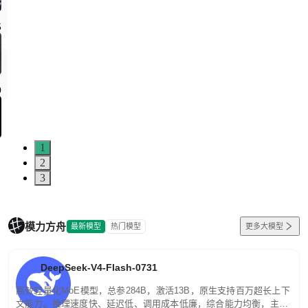
5
0
1
2
3
模力方舟
最新模型
热门模型
更多大模型
DeepSeek-V4-Flash-0731
高效轻量化MoE模型，总参284B，激活13B，原生支持百万超长上下
文能力。推理速度快、延迟低、调用成本低廉，综合能力均衡，主打