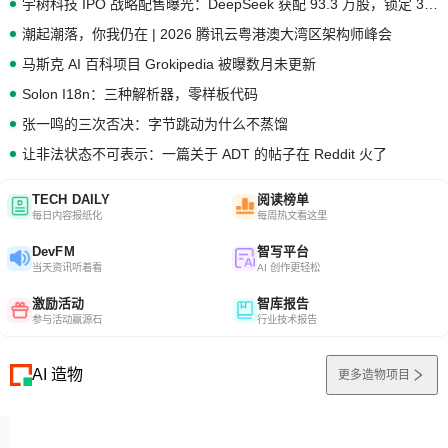
宇树科技 IPO 战略配售曝光：DeepSeek 获配 93.3 万股，锁定 36 个月
潮起潮落，你我仍在 | 2026 腾讯云粤港澳大湾区架构师峰会
马斯克 AI 百科项目 Grokipedia 被曝数月未更新
Solon I18n：三种解析器，零样板代码
张一鸣的三次否决：字节跳动为什么不蒸馏
让非法状态不可表示：一篇关于 ADT 的帖子在 Reddit 火了
TECH DAILY
阅读榜单
每日内容报纸化
每周热文看这里
DevFM
智写平台
当天资讯听着看
AI 创作更轻松
激励活动
智库报告
参与活动赢源石
行业技术报告
AI 造物
更多造物项目