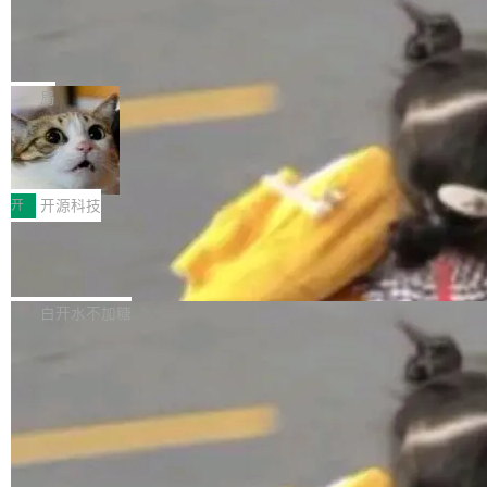
取得tcpMER 15.41%的成绩，在全球110支参赛
的开源权重模型。Qwen3.8-Max 的模型权重预
队伍中位列第二。此次突破展现了传音在多语种
MiniMax H3 开源：33B 全模态模型，
计将于开源，彼时也将同步开源 Qwen3.8-27B
一个视觉语言模型只够当它的编码器
语音识别、说话人日志、时间对齐与长音频工程
模型。 根据介绍，Qwen3.8-Max 基于 Qwen 3.
MiniMax 今天开源了 H3，一个 33B 参数的全模
化系统等关键方向的系统性技术实力。 本届赛事
5 的架构基础构建，参数规模扩展至 2.4 万亿，
态生成模型，能生成带原生立体声的 2K 视频。
局
聚焦多语言对话语音模型面临的关键技术挑战，
激活参数95B，支持100万上下文Tokens，在编
没有发布会，没有预告，直接扔了篇文章出来，
共吸引来自全球工业界与学术界的1...
程、办公、科研以及长周期任务等方面实现了全
DeepSeek-V4-Flash正式版API上线超
权重已经上传至 Hugging Face。 去年国内的视
算互联网
面提升。它不仅能应对更具挑战性的问题，还能
频生成模型还在追 Runway 和 Pika 的参数，今
近日，DeepSeek-V4-Flash 正式版 API 开启公
更可靠地端到端完成复杂任务，输出值得信赖的
天 MiniMax H3 从架构到许可都摆上台面了。一
开测试。国家超算互联网正式上线 DeepSeek-V
开
开源科技
成果。 全球开发者都可通过千问 AI 平台获得 Q
个模型，三个模块，两个开源。 H3 由三个模块
4-Flash 正式版（DeepSeek-V4-Flash-0731）
wen3.8 的 API 服务：国内每百万 Tok...
组成：H3-Context-IR 负责多模态指令理解和编
Docker 29.7.1 发布
模型 API 调用服务和模型文件。 DeepSeek-V4-
排（闭源，提供 API）；H3-Base 是核心生成模
Flash-0731 经过大量后训练工作，智能体能力
Docker 29.7.1 现已发布，具体更新内容如下：
型，33B 参数，负责 768p 音视频生成（开
大幅增强，指令遵循能力大幅增强。在多项基准
Bug fixes and enhancements 修复了一个回归
白开水不加糖
源）；H3-Regenerate-2K 负责 in-context 重新
测试中，DeepSeek-V4-Flash 正式版性能可与
问题，该问题导致无法拉取图层中包含缺少明确
生成 2K ...
当前最强的闭源模型相媲美。 超算互联网现面向
父目录条目的目录的图像。moby/moby#53260
企业和开发者提供 DeepSeek-V4-Flash-0731
修复了一个回归问题，即CopyToContainer会拒
加载更多
模型 API 调用服务，用户无需繁琐环境配置，一
绝遍历绝对符号链接的容器路径，例如/var/run -
键接入即可快速调用，为各行业用户提供高性
> /run。moby/moby#53261 如需查看此版本中
能、安...
的所有拉取请求和更改，可参阅： docker/cli, 2