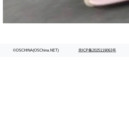
©OSCHINA(OSChina.NET)
京ICP备2025119063号