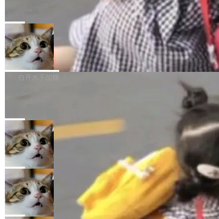
录全贴了出来。 他发错人了 苹果外部律师 Gabr
FFmpeg 9.0 发布：代号“Lei”，以此纪
这是目前市面上唯一支持平板接入WorkBuddy P
念中国开发者雷霄骅
iel Gross 来自 Weil 律所，2 月 23 日下午 5:53
C版的产品，搭载“人机双写”重磅功能——你写
全球知名开源多媒体框架 FFmpeg 今天正式发
给 OpenAI 总法律顾问 Che Chang 发了封邮
你的，AI写AI的，同屏协作互不干扰。一句话让
布了 9.0 版本。这个版本除了带来新一代音视频
局
件，附了一封长信，要求 OpenAI 配合调查前苹
AI帮你干活，现在开启全新体验！ 温馨提示：
处理能力和硬件加速支持之外，还有一个特殊之
果员工带走机密信...
体验WorkBuddy鸿蒙PC版前，请将 HUAWEI M
亚马逊成本失控：AI 写代码烧掉 1215
处：FFmpeg 9.0 的代号是“Lei”。 这个名字，
万元，超预算 860%
atePad Edge 升级至 HarmonyOS 6.1.0.135S
来自中国开发者雷霄骅（Lei Xiaohua）。 对于
外媒近日曝光了亚马逊的多份内部报告显示，AI
P9 patch03及以上版本。 *升级路径：设置 > 搜
很多中国音视频开发者而言，这个名字并不陌
导致公司在多个项目上超支。《金融时报》报道
白开水不加糖
索“软件更新” > 检查更新，即可搜索新版本，下
生。十年前，他通过大量中文技术文章、源码分
称，仅一个项目的成本超支就高达 180 万美元
载安装完成升级即可。 没有...
析和开源示例，让一代开发者第一次真正理解 F
Hugging Face CEO 发声：中国正在开
（约合人民币 1215 万元）。 具体来说，一名工
源模型上碾压我们
Fmpeg，也成为很多人进入音视频开发领域的
程师借助 Anthropic 旗下 Claude Sonnet 模型
"他们正在开源模型上碾压我们。" Hugging Fac
“启蒙老师”。 而今年，恰好是雷霄骅离世十周
编写程序，目标是完成电商平台作者信息与商品
e CEO Clément Delangue 在 CNBC 的采访里
局
年。FFmpeg 社区最终选择用一个大版本的名
列表的数据匹配 —— 一项常规的数据处理任
没有拐弯抹角。他说中国正在赢得 AI 竞赛，而
字，留下了这份纪念。 雷霄骅曾是中国传媒大学
务，最终却产生了 180 万美元的账单，实际支出
当 AI agent 把源码变成了最好的扩展系
且按目前的速度，中国 AI 工具预计在今年底或
数字电视技术方向的博士生，长期从事视频、音
统，开发者工具必须开源
超出原定预算 860%。 更令人意外的是，该项目
2027 年就能追上美国前沿实验室的水平。 Dela
五年前，David Crawshaw 问过很多软件工程师
频技...
最终并未成功落地，而高额算力消耗持续运行长
ngue 把原因归结为一件事：开放协作。中国的
一个问题：你写过什么给自己用的程序？答案几
局
达 5 个月，公司直到财务对账时才察觉异常。这
AI 开发者在一个共享和协作的生态里加速迭代，
乎都是没有。工程师们整天用别人写的程序写程
意味着一个无人看管的 AI 程序，在近半年时间
DeepSeek Harness 宣布内测邀请，全
而美国模型厂商在"闭门造车"。他的原话是 "buil
序给别人用。偶尔有人自己写个博客系统、智能
里日夜不停地"烧钱"。 复盘显示，...
网最大规模开源 Agent 路演现场诞生
ding in silos"——各自为战，互不通气。 这个判
家居控制、家庭实验室，都算稀奇事。 Crawsh
一条内测招募帖，发出去的时候大概没人想到它
断从他嘴里说出来分量不同。Hugging Face 是