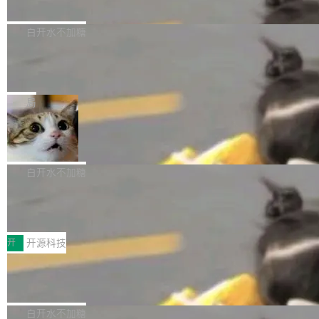
推）、空气阻力，1/240 秒定步长积...
子书工具
组织边界，必须由专业医生逐层识别、标记和校
性能问题。
Calibre 开源项目是 Calibre 官方出的电子书管
正，才能成为机器能理解的高质量数据。医学影
理工具。它可以查看，转换，编辑和分类所有主
白开水不加糖
像AI落地最昂贵的环节，不是算法，是专业医生
流格式的电子书。Calibre 是个跨平台软件，可
的时间。 张医生是某三甲医院放射科副主任医
SwiftUI 问世七年了，为什么开发者还
以在 Linux、Windows 和 macOS 上运行。 Cal
师，牵头一项腹部肌肉影像课题。他需要在数百
在骂它？
ibre 9.12 现已正式发布，此次更新内容如下：
Yakov Manshin 发了一期长达 40 分钟的 YouT
张CT影像上完成像素级精细分割，让系统"...
新功能 macOS：在 Connect/Share 按钮中添加
ube 视频，标题是"SwiftUI 七年后：一个平庸的
局
通过 AirDop 共享书籍的功能 Content server：
故事"。视频核心观点很简单：SwiftUI 发布七年
DBeaver 26.1.4 发布
支持可向服务器后端添加新端点的插件 Edit boo
了，仍然像一个永久公测版。 Manshin 从数据
k：Compress images：添加将 GIF 图像转换为
流、布局系统、API 稳定性、性能、跨平台五个
DBeaver 是一个免费开源的通用数据库工具，适
JPEG/WebP 的选项 ToC Editor：添加一个按
维度逐一批判了 SwiftUI。最让人印象深刻的一
用于开发人员和数据库管理员。DBeaver 26.1.4
白开水不加糖
钮，用于对目录中的条目进...
个论据是：苹果官方的 SwiftUI 教程项目 Land
现已发布，具体更新内容包括： AI 助手： <ul st
传音TEX AI语音算法团队斩获MLC-SL
marks，用最新 Xcode 在最新 macOS 上构建
yle="margin-left:0; margin-right:0"> <li><span
M 2026国际挑战赛Task 1亚军
运行，出来的效果是坏的——侧边栏按钮大小不
style="color:#000000">现在可以通过键盘访问
近日，在国际语音领域顶级会议INTERSPEECH
一，界面错位。他说这个问题"两年前就发现了，
AI 聊天功能（添加了一些快捷键）</span></li>
2026卫星活动——第二届多语种对话语音语言模
开
开源科技
至今没变"。 数据流方面，Manshin 指出 SwiftU
<li><span style="color:#000000">新增了始终
型挑战赛 （Multilingual Conversational Speec
I 的属性包装器演进史...
在新 SQL 控制台中打开 AI 生成的脚本的功能</
Qwen3.8-Max 发布，下周开源 Qwen3.
h Language Model Challenge，MLC-SLM）T
8-27B
span></li> <li><span style="color:#000000...
ask 1赛道中，传音TEX AI中心语音算法团队以
千问大模型宣布正式推出 Qwen 家族迄今最强大
自主研发的说话人归属多语种自动语音识别系统
的模型 Qwen3.8-Max，也是其首个 Max 规模
白开水不加糖