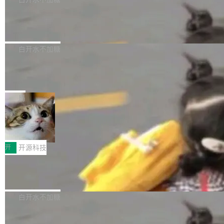
驱动增长的体系。截至目前，搭载HarmonyOS
TE X3D基于AMD AM5平台打造，支持AMD Ry
活儿拖成了五天。PR 一堆起来没人敢合，发布
6的终端设备已突破7000万台，注册开发者数量
zen 9000/8000/7000系列处理器，并针对X3D
Dgraph v25.4.0 发布，具有图形后端的
窗口推了又推。好到合进 main 分支的代码，我
已突破 1100 万。随着鸿蒙生态汇聚越来越多的
原生 GraphQL 数据库
处理器特性进行平台级优化。其搭载X3D鸡血模
们自己都没看完。 这事不是个例。GitLab 调研
Dgraph 是一个水平可扩展的分布式 GraphQL
高质量游戏...
式2.0，可根据不同使用场景释放处理器潜力，
过 1528 名开发者，85% 说 AI 把瓶颈从写代码
数据库，有一个图形后端。作为一个原生的 Gra
白开水不加糖
帮助玩家在游戏与高负载应用中获得更充分的性
转移到了审代码。 写代码有人替你干了。但审代
phQL 数据库，它严格控制数据在磁盘上的排列
能表现。 在核心规格方面，B850 AO...
码、把关发版这两道关，还得靠人肉扛。 V5.0
竹知了：一个零依赖的单文件 HTML，
方式，以优化查询性能和吞吐量，减少集群中的
把儿时竹蝉玩具搬进浏览器
想让 AI 一起盯。
磁盘寻道和网络调用。 Dgraph v25.4.0 现已发
竹知了（zhuzhiliao）是那种小时候路边摊上几
布，具体更新内容包括： feat(zero)：Zero 现
块钱的玩意儿——一根小竹签，一个竹筒，一头
局
支持 --security superflag（token=...;whitelist
系着涂了松香的线。甩起来，竹膜震动，发出“哇
=...），与 Alpha 版本的格式一致，并据此对其
30倍效率升级：解锁医学影像数据要素
——哇”的蝉鸣声。实物越来越难找了，有开发者
价值化的真实路径
管理 HTTP 端点进行授权。 <blockquote> <p>
把它做成了 Web 玩具，放在 zhuzhiliao.imsai.c
完成一例腹部CT影像标注，张医生过去需要约1
<span><strong>警告：</strong>&nbsp;Zero
c 上，并在 GitHub 开源。 玩法很简单：按住屏
20个小时。他必须在数百张连续影像上，一笔一
开
开源科技
的 admin ...
幕画圈，或者直接甩手机。页面会实时显示转速
笔勾画边界，一层一层识别肌肉组织。如今，使
（圈/秒），声音来自真实竹知了录音的 1.72 秒
Apache Dubbo-go v3.3.2 正式发布
用东软飞标医学影像标注平台，同样的工作缩短
采样，无缝循环。音频解码失败时，还有一套合
至4小时，效率提升30倍。 这组数字背后，改变
这个版本面向生产环境，重心在内核稳定性。我
成兜底——锯齿波振荡器模拟脉冲，并联带通共
的不只是速度，而是把医学影像转化为AI能力的
们彻底收敛了旧配置体系，扩展了 Triple 协议与
白开水不加糖
振峰模拟竹膜和筒腔共鸣。 技术细节上，物理引
路径真正打通了。 大型医院积累的影像数据规模
泛化调用能力，加强了应用级元数据和服务治
擎是绳系质点模型：重力、弹性绳（只拉不
庞大，但不能直接用于训练模型。器官、病灶和
Calibre 9.12 发布，功能强大的开源电
理，同时集中修了并发安全、资源泄漏和热路径