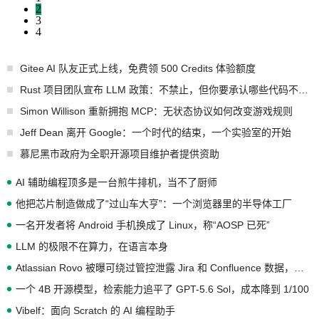
2
3
4
Gitee AI 队友正式上线，免费领 500 Credits 体验额度
Rust 项目团队宣布 LLM 政策：不禁止，但你要承认哪些代码不是你写的
Simon Willison 重新拥抱 MCP：无状态协议如何改变游戏规则
Jeff Dean 离开 Google：一个时代的结束，一个实验室的开始
慕尼黑市政府为全职开源项目维护者提供资助
AI 辅助编程顶多是一台煎牛排机，当不了厨师
他把芯片制造做成了“过山车大亨”：一个浏览器里的半导体工厂
一名开发者将 Android 手机换成了 Linux，称“AOSP 已死”
LLM 的极限不在算力，在语言本身
Atlassian Rovo 被曝可绕过管控泄露 Jira 和 Confluence 数据，厂商两个月没回复
一个 4B 开源模型，检索能力追平了 GPT-5.6 Sol，成本降到 1/100
Vibelf：面向 Scratch 的 AI 编程助手